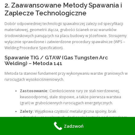
2. Zaawansowane Metody Spawania i
Zaplecze Technologiczne
Dobór odpowiedniej technologii spawalniczej zależy od specyfikacji
materiałowej, geometrii złącza, grubości ścianek oraz warunków
środowiskowych panujących na placu budowy w Józefowie. Stosujemy
wyłącznie sprawdzone i zatwierdzone procedury spawalnicze (WPS –
Welding Procedure Specification).
Spawanie TIG / GTAW (Gas Tungsten Arc
Welding) – Metoda 141
Metoda ta stanowi fundament przy wykonywaniu warstw graniowych w
rurociągach wysokociśnieniowych.
Zastosowanie:
Cienkościenne rury ze stali nierdzewnej,
kwasoodpornej, stale stopowe, a także pierwsza warstwa
(grań) w grubościennych rurociągach energetycznych.
Zalety:
Wyjątkowa czystość metalurgiczna spoiny, brak
odprysków spawalniczych, doskonała kontrola nad jeziorkiem
spawalniczym, co pozwala uzyskać idealny profil grani bez
Zadzwoń
nawisów i wklęśnięć.