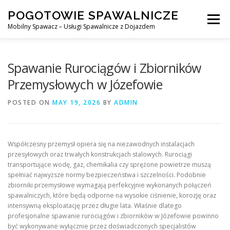
Skip
POGOTOWIE SPAWALNICZE
to
Menu
content
Mobilny Spawacz – Usługi Spawalnicze z Dojazdem
MOBILNY SPAWACZ
WARSZAWA
SPAWACZ
Spawanie Rurociągów i Zbiorników
Przemysłowych w Józefowie
SPAWANIE MIG/MAG (GMAW)
NASZE USŁUGI
POSTED ON
MAY 19, 2026
BY
ADMIN
KONTAKT
Współczesny przemysł opiera się na niezawodnych instalacjach
przesyłowych oraz trwałych konstrukcjach stalowych. Rurociągi
transportujące wodę, gaz, chemikalia czy sprężone powietrze muszą
spełniać najwyższe normy bezpieczeństwa i szczelności. Podobnie
zbiorniki przemysłowe wymagają perfekcyjnie wykonanych połączeń
spawalniczych, które będą odporne na wysokie ciśnienie, korozję oraz
intensywną eksploatację przez długie lata. Właśnie dlatego
profesjonalne spawanie rurociągów i zbiorników w Józefowie powinno
być wykonywane wyłącznie przez doświadczonych specjalistów