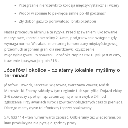
Przegrzanie nierdzewki to korozja międzykrystaliczna i wżery
Wodór w spoinie to pęknięcia zimne po 48 godzinach
Zły dobór gazu to porowatość i braki przetopu
Nasza procedura eliminuje te ryzyka. Przed spawaniem: ukosowanie
maszynowe, kontrola szczeliny 2–4 mm, podgrzewanie wstępne gdy
wymaga norma. W trakcie: monitoring temperatury międzyściegowej,
przedmuch argonem grani dla nierdzewki, czyszczenie
międzyściegowe. Po spawaniu: obróbka cieplna PWHT jeśli jest w WPS,
trawienie i pasywacja spoin 316L.
Józefów i okolice – działamy lokalnie, myślimy o
terminach
Józefów, Otwock, Karczew, Wiązowna, Warszawa Wawer, Mińsk
Mazowiecki. Znamy zakłady w tym regionie i ich specyfikę. Dojazd ekipy
2–6 spawaczy z pełnym sprzętem zajmuje nam zwykle 24 h od
zgłoszenia. Przy awariach rurociągów technologicznych czas to pieniądz.
Dlatego mamy dyżur telefoniczny i sprzęt spakowany.
570 933 114 – ten numer warto zapisać. Odbieramy też wieczorami, bo
linie produkcyjne nie pytają o godziny pracy.