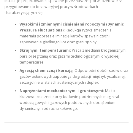
Instalacje projektowane i spawane przez nasz zespół w Józefowie są
przygotowane do bezawaryjnej pracy w środowiskach
charakteryzujących się:
Wysokimi i zmiennymi ciśnieniami roboczymi (Dynamic
Pressure Fluctuations):
Redukcja ryzyka zmęczenia
materiału poprzez eliminację karbów spawalniczych i
zapewnienie gładkiego lica oraz grani spoiny.
Skrajnymi temperaturami:
Praca z mediami kriogenicznymi,
parą przegrzaną oraz gazami technologicznymi o wysokiej
temperaturze.
Agresją chemiczną i korozją:
Odpowiedni dobór spoiw oraz
gazów osłonowych zapobiega degradacji międzykrystalicznej,
szczególnie w stalach austenitycznych i duplex.
Naprężeniami mechanicznymi i gruntowymi:
Ma to
kluczowe znaczenie przy budowie podziemnych magistral
wodociągowych i gazowych poddawanych obciążeniom
dynamicznym od ruchu kołowego.