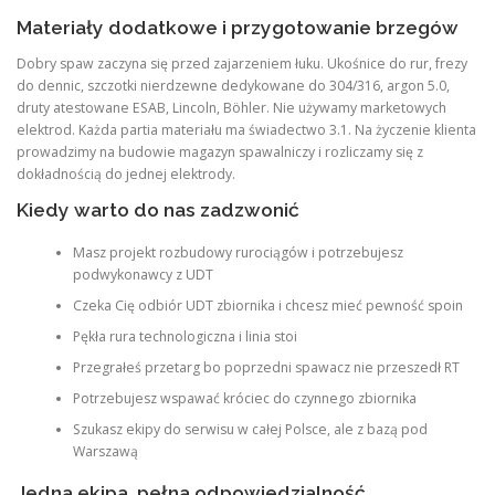
Materiały dodatkowe i przygotowanie brzegów
Dobry spaw zaczyna się przed zajarzeniem łuku. Ukośnice do rur, frezy
do dennic, szczotki nierdzewne dedykowane do 304/316, argon 5.0,
druty atestowane ESAB, Lincoln, Böhler. Nie używamy marketowych
elektrod. Każda partia materiału ma świadectwo 3.1. Na życzenie klienta
prowadzimy na budowie magazyn spawalniczy i rozliczamy się z
dokładnością do jednej elektrody.
Kiedy warto do nas zadzwonić
Masz projekt rozbudowy rurociągów i potrzebujesz
podwykonawcy z UDT
Czeka Cię odbiór UDT zbiornika i chcesz mieć pewność spoin
Pękła rura technologiczna i linia stoi
Przegrałeś przetarg bo poprzedni spawacz nie przeszedł RT
Potrzebujesz wspawać króciec do czynnego zbiornika
Szukasz ekipy do serwisu w całej Polsce, ale z bazą pod
Warszawą
Jedna ekipa, pełna odpowiedzialność