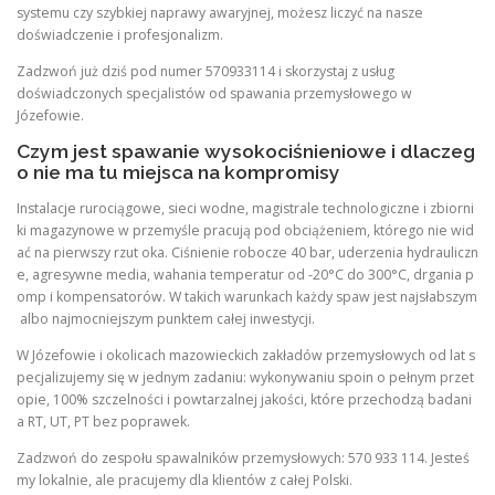
systemu czy szybkiej naprawy awaryjnej, możesz liczyć na nasze
doświadczenie i profesjonalizm.
Zadzwoń już dziś pod numer 570933114 i skorzystaj z usług
doświadczonych specjalistów od spawania przemysłowego w
Józefowie.
Czym jest spawanie wysokociśnieniowe i dlaczeg
o nie ma tu miejsca na kompromisy
Instalacje rurociągowe, sieci wodne, magistrale technologiczne i zbiorni
ki magazynowe w przemyśle pracują pod obciążeniem, którego nie wid
ać na pierwszy rzut oka. Ciśnienie robocze 40 bar, uderzenia hydrauliczn
e, agresywne media, wahania temperatur od -20°C do 300°C, drgania p
omp i kompensatorów. W takich warunkach każdy spaw jest najsłabszym
albo najmocniejszym punktem całej inwestycji.
W Józefowie i okolicach mazowieckich zakładów przemysłowych od lat s
pecjalizujemy się w jednym zadaniu: wykonywaniu spoin o pełnym przet
opie, 100% szczelności i powtarzalnej jakości, które przechodzą badani
a RT, UT, PT bez poprawek.
Zadzwoń do zespołu spawalników przemysłowych: 570 933 114. Jesteś
my lokalnie, ale pracujemy dla klientów z całej Polski.