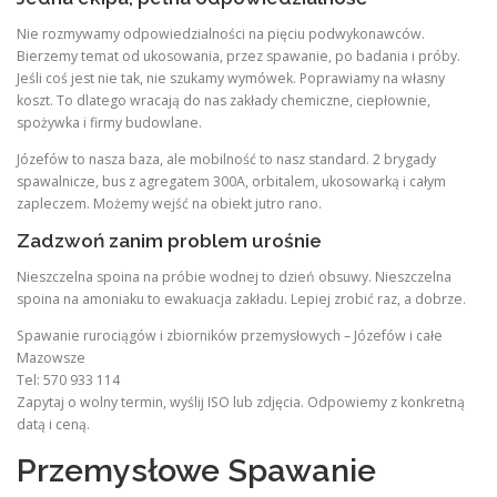
Nie rozmywamy odpowiedzialności na pięciu podwykonawców.
Bierzemy temat od ukosowania, przez spawanie, po badania i próby.
Jeśli coś jest nie tak, nie szukamy wymówek. Poprawiamy na własny
koszt. To dlatego wracają do nas zakłady chemiczne, ciepłownie,
spożywka i firmy budowlane.
Józefów to nasza baza, ale mobilność to nasz standard. 2 brygady
spawalnicze, bus z agregatem 300A, orbitalem, ukosowarką i całym
zapleczem. Możemy wejść na obiekt jutro rano.
Zadzwoń zanim problem urośnie
Nieszczelna spoina na próbie wodnej to dzień obsuwy. Nieszczelna
spoina na amoniaku to ewakuacja zakładu. Lepiej zrobić raz, a dobrze.
Spawanie rurociągów i zbiorników przemysłowych – Józefów i całe
Mazowsze
Tel: 570 933 114
Zapytaj o wolny termin, wyślij ISO lub zdjęcia. Odpowiemy z konkretną
datą i ceną.
Przemysłowe Spawanie