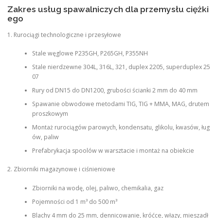
Zakres usług spawalniczych dla przemysłu ciężki
ego
1. Rurociągi technologiczne i przesyłowe
Stale węglowe P235GH, P265GH, P355NH
Stale nierdzewne 304L, 316L, 321, duplex 2205, superduplex 25
07
Rury od DN15 do DN1200, grubości ścianki 2 mm do 40 mm
Spawanie obwodowe metodami TIG, TIG + MMA, MAG, drutem
proszkowym
Montaż rurociągów parowych, kondensatu, glikolu, kwasów, ług
ów, paliw
Prefabrykacja spoolów w warsztacie i montaż na obiekcie
2. Zbiorniki magazynowe i ciśnieniowe
Zbiorniki na wodę, olej, paliwo, chemikalia, gaz
Pojemności od 1 m³ do 500 m³
Blachy 4 mm do 25 mm, dennicowanie, króćce, włazy, mieszadł