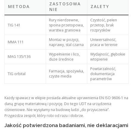
ZASTOSOWA
METODA
ZALETY
NIE
Rury nierdzewne,
Czystość, pełen
TIG 141
spoina przetopowa,
przetop, brak
warstwa graniowa
rozprysków
Montaż w pozycji,
Uniwersalność,
MMA 111
naprawy, stal czarna
praca w terenie
Wypełnienie i lico,
Wydajność, głębokie
MAG 135/136
duże średnice
wtopienie
Powtarzalność,
Farmacja, spożywka,
TIG orbital
dokumentacja
czyste media
parametrów
Każdy spawacz w ekipie posiada aktualne uprawnienia EN ISO 9606-1 na
daną grupę materiałową i pozycję. Do tego UDT na urządzenia
ciśnieniowe. Nie wysyłamy na budowę ludzi „do przyuczenia”.
Przyjeżdża zespół, który robi od razu i dobrze.
Jakość potwierdzona badaniami, nie deklaracjami