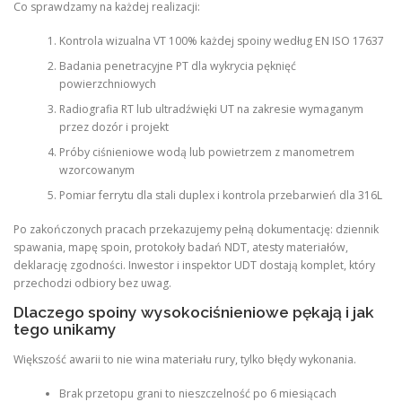
Co sprawdzamy na każdej realizacji:
Kontrola wizualna VT 100% każdej spoiny według EN ISO 17637
Badania penetracyjne PT dla wykrycia pęknięć
powierzchniowych
Radiografia RT lub ultradźwięki UT na zakresie wymaganym
przez dozór i projekt
Próby ciśnieniowe wodą lub powietrzem z manometrem
wzorcowanym
Pomiar ferrytu dla stali duplex i kontrola przebarwień dla 316L
Po zakończonych pracach przekazujemy pełną dokumentację: dziennik
spawania, mapę spoin, protokoły badań NDT, atesty materiałów,
deklarację zgodności. Inwestor i inspektor UDT dostają komplet, który
przechodzi odbiory bez uwag.
Dlaczego spoiny wysokociśnieniowe pękają i jak
tego unikamy
Większość awarii to nie wina materiału rury, tylko błędy wykonania.
Brak przetopu grani to nieszczelność po 6 miesiącach