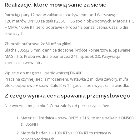
Realizacje, które mówią same za siebie
Rurociąg pary 12 bar w zakładzie spożywczym pod Warszawą
120 metrów DN100 ze stali P235GH, 86 spoin obwodowych. Metoda TIG
+ MMA. 100% RT, zero poprawek. Próba 18 bar zaliczona. Czas: 6 dni
roboczych.
Zbiorniki buforowe 2x 50 m³ na glikol
Blacha S355J2 8 mm, dennice tłoczone, króćce kołnierzowe. Spawanie
MAG i TIG. Próba wodna 6 bar przez 24 h, spadek 0.0. Pasywacja
chemiczna wewnątrz.
Wpięcie do magistrali ciepłowniczej DN400
Praca na czynnej sieci z mrożeniem. Wstawka 2 m, dwa zawory, mufa
elektrooporowa + spaw. Całość w 14 godzin, bez wyłączania osiedla.
Z czego wynika cena spawania przemysłowego
Nie wyceniamy „na oko”. Cena zależy od pięciu czynników:
Materiał i średnica – spaw DN25 z 316L to inna bajka niż DN500
z P355NH
Metoda badania – 10% RT vs 100% RT to różnica w
roboczogodzinach