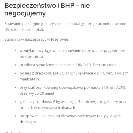
Bezpieczeństwo i BHP – nie
negocjujemy
Spawanie pulsacyjne jest czystsze, ale nadal generuje promieniowanie
UV, ozon i tlenki metali.
Standard w naszej pracy w Józefowie:
wentylacja wyciągowa lub spawanie na zewnątrz przy wietrze
od operatora
przyłbica samościemniająca min. DIN 9-13, filtr true color
odzież z dres kodu EN ISO 11611, rękawice do TIG/MIG z długim
mankietem
przy stali ocynkowanej obowiązkowa półmaska z filtrem A2P3,
przerwy co 20 minut
gaśnica proszkowa 6 kg w zasięgu 5 metrów, koc gaśniczy przy
pracach w drewnianych altanach
po spawaniu aluminium obowiązkowe mycie rąk, pył Al jest
drażniący