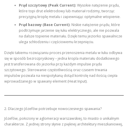
Prąd szczytowy (Peak Current):
Wysokie natężenie prądu,
które topi drut elektrodowy lub materiał rodzimy, tworząc
precyzyjną kroplę metalu i zapewniając optymalne wtopienie.
Prąd bazowy (Base Current):
Niskie natężenie prądu, które
podtrzymuje jarzenie się łuku elektrycznego, ale nie pozwala
na dalsze topienie materiału. Dzięki temu jeziorko spawalnicze
ulega schłodzeniu i częściowemu krzepnięciu.
Dzięki takiemu rozwiązaniu proces przenoszenia metalu w łuku odbywa
się w sposób bezrozpryskowy – jedna kropla materiału dodatkowego
jest transferowana do jeziorka przy każdym impulsie prądu
szczytowego. Sterowanie częstotliwością oraz czasem trwania
impulsów pozwala na niespotykaną dotąd kontrolę nad ilością ciepła
wprowadzanego w spawany element (Heat Input).
2. Dlaczego Józefów potrzebuje nowoczesnego spawania?
Józefów, położony w aglomeracji warszawskiej, to miasto o unikalnym
charakterze. Z jednej strony słynie z pięknej architektury mieszkaniowej,