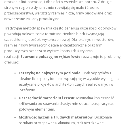
otoczenia linii otwockiej i dbałości o estetykę krajobrazu. Z drugiej
strony w regionie dynamicznie rozwijają się małe i średnie
przedsiębiorstwa, warsztaty rzemieślnicze, firmy budowlane oraz
nowoczesne zakłady produkcyjne.
Tradycyjne metody spawania często generują duże ilości odprysków,
powodują odkształcenia termiczne cienkich blach i wymagają
czasochłonnej obróbki wykończeniowej. Dla lokalnych inwestorów,
rzemieślników tworzących detale architektoniczne oraz firm
produkcyjnych oznacza to wyższe koszty i dłuższy czas
realizacji.
Spawanie pulsacyjne w Józefowie
rozwiązuje te problemy,
oferując:
Estetykę na najwyższym poziomie:
Brak odprysków i
idealne lico spoiny idealnie wpisują się w wysokie wymagania
estetyczne projektów architektonicznych realizowanych w
Józefowie.
Oszczędność materiału i czasu:
Minimalna konieczność
szlifowania po spawaniu drastycznie skraca czas pracy nad
gotowym elementem.
Możliwość łączenia trudnych materiałów:
Doskonałe
rezultaty przy spawaniu aluminium, stali nierdzewnej