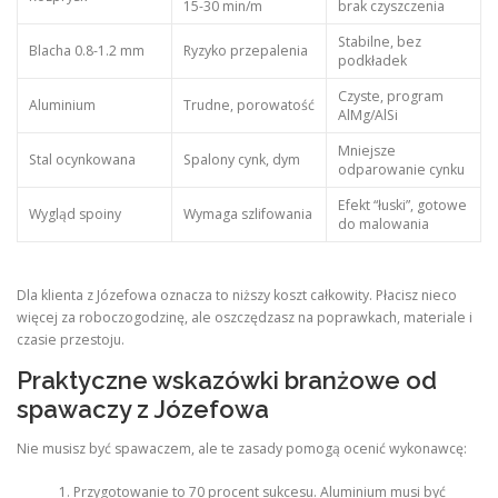
15-30 min/m
brak czyszczenia
Stabilne, bez
Blacha 0.8-1.2 mm
Ryzyko przepalenia
podkładek
Czyste, program
Aluminium
Trudne, porowatość
AlMg/AlSi
Mniejsze
Stal ocynkowana
Spalony cynk, dym
odparowanie cynku
Efekt “łuski”, gotowe
Wygląd spoiny
Wymaga szlifowania
do malowania
Dla klienta z Józefowa oznacza to niższy koszt całkowity. Płacisz nieco
więcej za roboczogodzinę, ale oszczędzasz na poprawkach, materiale i
czasie przestoju.
Praktyczne wskazówki branżowe od
spawaczy z Józefowa
Nie musisz być spawaczem, ale te zasady pomogą ocenić wykonawcę:
Przygotowanie to 70 procent sukcesu. Aluminium musi być