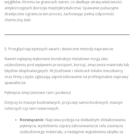
węglików chromu na granicach ziaren, co skutkuje utratą właściwości
antykorozyjnych (korozja międzykrystaliczna). Spawanie pulsacyjne
drastycznie ogranicza ten proces, zachowując pełną odporność
chemiczną stali.
5. Przegląd najczęstszych awarii i skuteczne metody naprawcze
Nawet najlepiej wykonane konstrukcje metalowe mogą ulec
uszkodzeniu pod wpływem przeciążeń, korozji, zmęczenia materiału lub
błędów eksploatacyjnych. W Józefowie i okolicach lokalni mieszkańcy
oraz firmy często zgłaszają zapotrzebowanie na profesjonalne naprawy
spawalnicze.
Pęknięcia zmęczeniowe ram i podwozi
Dotyczy to maszyn budowlanych, przyczep samochodowych, maszyn
rolniczych czy ram rowerowych.
Rozwiązanie:
Naprawa polega na dokładnym zlokalizowaniu
pęknięcia, wyżłobieniu szpary (ukosowaniu) w celu usunięcia
uszkodzonego materiału, a następnie wypełnieniu ubytku za