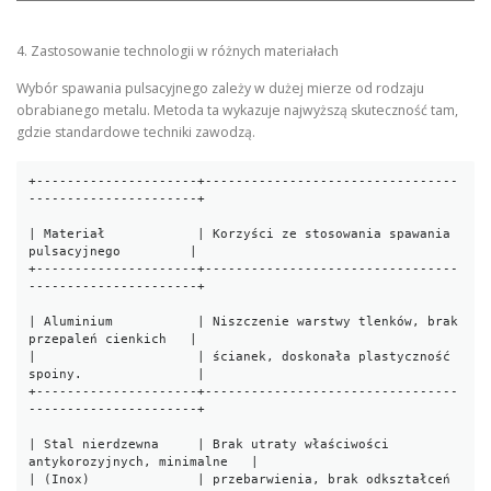
4. Zastosowanie technologii w różnych materiałach
Wybór spawania pulsacyjnego zależy w dużej mierze od rodzaju
obrabianego metalu. Metoda ta wykazuje najwyższą skuteczność tam,
gdzie standardowe techniki zawodzą.
+---------------------+---------------------------------
----------------------+

| Materiał            | Korzyści ze stosowania spawania 
pulsacyjnego         |

+---------------------+---------------------------------
----------------------+

| Aluminium           | Niszczenie warstwy tlenków, brak 
przepaleń cienkich   |

|                     | ścianek, doskonała plastyczność 
spoiny.               |

+---------------------+---------------------------------
----------------------+

| Stal nierdzewna     | Brak utraty właściwości 
antykorozyjnych, minimalne   |

| (Inox)              | przebarwienia, brak odkształceń 