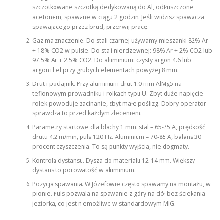
szczotkowane szczotką dedykowaną do Al, odtłuszczone
acetonem, spawane w ciągu 2 godzin. Jeśli widzisz spawacza
spawającego przez brud, przerwij pracę.
Gaz ma znaczenie. Do stali czarnej używamy mieszanki 82% Ar
+ 18% CO2 w pulsie. Do stali nierdzewnej: 98% Ar + 2% CO2 lub
97.5% Ar + 2.5% CO2. Do aluminium: czysty argon 4.6 lub
argon+hel przy grubych elementach powyżej 8 mm.
Drut i podajnik. Przy aluminium drut 1.0 mm AlMg5 na
teflonowym prowadniku i rolkach typu U. Zbyt duże napięcie
rolek powoduje zacinanie, zbyt małe poślizg. Dobry operator
sprawdza to przed każdym zleceniem.
Parametry startowe dla blachy 1 mm: stal – 65-75 A, prędkość
drutu 4.2 m/min, puls 120 Hz. Aluminium – 70-85 A, balans 30
procent czyszczenia. To są punkty wyjścia, nie dogmaty.
Kontrola dystansu. Dysza do materiału 12-14 mm. Większy
dystans to porowatość w aluminium.
Pozycja spawania. W Józefowie często spawamy na montażu, w
pionie. Puls pozwala na spawanie z góry na dół bez ściekania
jeziorka, co jest niemożliwe w standardowym MIG.