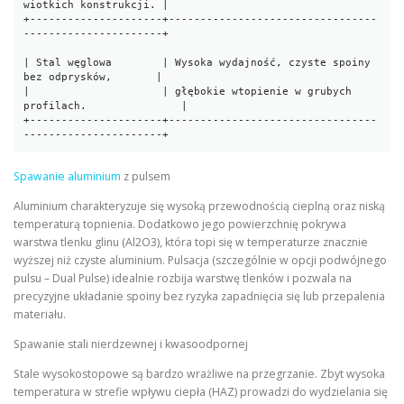
wiotkich konstrukcji. |

+---------------------+---------------------------------
----------------------+

| Stal węglowa        | Wysoka wydajność, czyste spoiny 
bez odprysków,       |

|                     | głębokie wtopienie w grubych 
profilach.               |

+---------------------+---------------------------------
Spawanie aluminium
z pulsem
Aluminium charakteryzuje się wysoką przewodnością cieplną oraz niską
temperaturą topnienia. Dodatkowo jego powierzchnię pokrywa
warstwa tlenku glinu (Al2O3), która topi się w temperaturze znacznie
wyższej niż czyste aluminium. Pulsacja (szczególnie w opcji podwójnego
pulsu – Dual Pulse) idealnie rozbija warstwę tlenków i pozwala na
precyzyjne układanie spoiny bez ryzyka zapadnięcia się lub przepalenia
materiału.
Spawanie stali nierdzewnej i kwasoodpornej
Stale wysokostopowe są bardzo wrażliwe na przegrzanie. Zbyt wysoka
temperatura w strefie wpływu ciepła (HAZ) prowadzi do wydzielania się