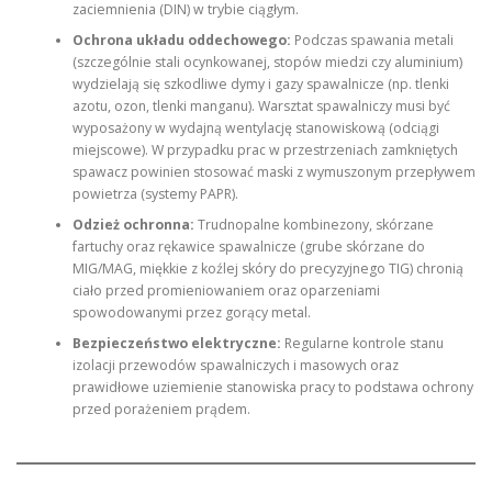
zaciemnienia (DIN) w trybie ciągłym.
Ochrona układu oddechowego:
Podczas spawania metali
(szczególnie stali ocynkowanej, stopów miedzi czy aluminium)
wydzielają się szkodliwe dymy i gazy spawalnicze (np. tlenki
azotu, ozon, tlenki manganu). Warsztat spawalniczy musi być
wyposażony w wydajną wentylację stanowiskową (odciągi
miejscowe). W przypadku prac w przestrzeniach zamkniętych
spawacz powinien stosować maski z wymuszonym przepływem
powietrza (systemy PAPR).
Odzież ochronna:
Trudnopalne kombinezony, skórzane
fartuchy oraz rękawice spawalnicze (grube skórzane do
MIG/MAG, miękkie z koźlej skóry do precyzyjnego TIG) chronią
ciało przed promieniowaniem oraz oparzeniami
spowodowanymi przez gorący metal.
Bezpieczeństwo elektryczne:
Regularne kontrole stanu
izolacji przewodów spawalniczych i masowych oraz
prawidłowe uziemienie stanowiska pracy to podstawa ochrony
przed porażeniem prądem.