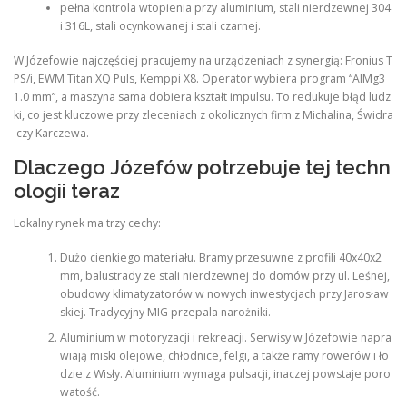
pełna kontrola wtopienia przy aluminium, stali nierdzewnej 304
i 316L, stali ocynkowanej i stali czarnej.
W Józefowie najczęściej pracujemy na urządzeniach z synergią: Fronius T
PS/i, EWM Titan XQ Puls, Kemppi X8. Operator wybiera program “AlMg3
1.0 mm”, a maszyna sama dobiera kształt impulsu. To redukuje błąd ludz
ki, co jest kluczowe przy zleceniach z okolicznych firm z Michalina, Świdra
czy Karczewa.
Dlaczego Józefów potrzebuje tej techn
ologii teraz
Lokalny rynek ma trzy cechy:
Dużo cienkiego materiału. Bramy przesuwne z profili 40x40x2
mm, balustrady ze stali nierdzewnej do domów przy ul. Leśnej,
obudowy klimatyzatorów w nowych inwestycjach przy Jarosław
skiej. Tradycyjny MIG przepala narożniki.
Aluminium w motoryzacji i rekreacji. Serwisy w Józefowie napra
wiają miski olejowe, chłodnice, felgi, a także ramy rowerów i ło
dzie z Wisły. Aluminium wymaga pulsacji, inaczej powstaje poro
watość.