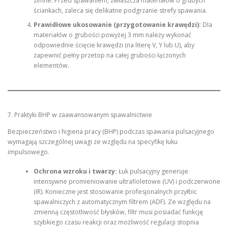
zimne. Przed spawaniem, zwłaszcza materiałów o grubych
ściankach, zaleca się delikatne podgrzanie strefy spawania.
Prawidłowe ukosowanie (przygotowanie krawędzi):
Dla
materiałów o grubości powyżej 3 mm należy wykonać
odpowiednie ścięcie krawędzi (na literę V, Y lub U), aby
zapewnić pełny przetop na całej grubości łączonych
elementów.
7. Praktyki BHP w zaawansowanym spawalnictwie
Bezpieczeństwo i higiena pracy (BHP) podczas spawania pulsacyjnego
wymagają szczególnej uwagi ze względu na specyfikę łuku
impulsowego.
Ochrona wzroku i twarzy:
Łuk pulsacyjny generuje
intensywne promieniowanie ultrafioletowe (UV) i podczerwone
(IR). Konieczne jest stosowanie profesjonalnych przyłbic
spawalniczych z automatycznym filtrem (ADF). Ze względu na
zmienną częstotliwość błysków, filtr musi posiadać funkcję
szybkiego czasu reakcji oraz możliwość regulacji stopnia