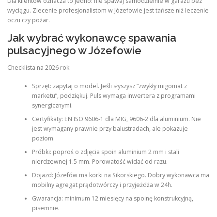
Dla klientów oznacza to jedno: nie spawaj samodzielnie w garażu bez
wyciągu. Zlecenie profesjonalistom w Józefowie jest tańsze niż leczenie
oczu czy pożar.
Jak wybrać wykonawcę spawania
pulsacyjnego w Józefowie
Checklista na 2026 rok:
Sprzęt: zapytaj o model. Jeśli słyszysz “zwykły migomat z
marketu”, podziękuj. Puls wymaga inwertera z programami
synergicznymi.
Certyfikaty: EN ISO 9606-1 dla MIG, 9606-2 dla aluminium. Nie
jest wymagany prawnie przy balustradach, ale pokazuje
poziom.
Próbki: poproś o zdjęcia spoin aluminium 2 mm i stali
nierdzewnej 1.5 mm. Porowatość widać od razu.
Dojazd: Józefów ma korki na Sikorskiego. Dobry wykonawca ma
mobilny agregat prądotwórczy i przyjeżdża w 24h.
Gwarancja: minimum 12 miesięcy na spoinę konstrukcyjną,
pisemnie.