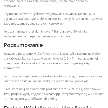
procent. Za całe zlecenie zwykle taniej, bo nie ma poprawek i
szlifowania.
Czy można spawać ocynk bez zdejmowania powłoki? Można, puls
ogranicza spalanie cynku, ale w strefie 10 mm cynk i tak zniknie. Zawsze
zabezpieczamy spoinę sprayem cynkowym.
Ile trwa naprawa felgi aluminiowej? Standardowo 90 minut z
wyważeniem na miejscu u partnera w Józefowie.
Podsumowanie
Spawanie pulsacyjne w Józefowie to nie luksus, tylko racjonalny wybór
dla każdego, kto ceni czas, wygląd i trwałość. Dla firm oznacza mniej
przestojów, dla mieszkańców brak konieczności wymiany całych
elementów.
Jeśli masz pękniętą ramę, skorodowaną balustradę, bramę do poprawy
lub projekt z aluminium, nie czekaj na przepalenia i poprawki.
CTA: Skontaktuj się z nami dziś pod numerem 570933114, aby omówić
Twój projekt. Wyślij zdjęcie na WhatsApp, otrzymasz wycenę w 15 minut i
termin na jutro w Józefowie lub okolicy.