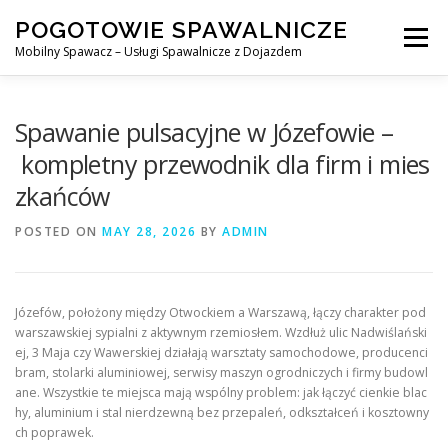
Skip
POGOTOWIE SPAWALNICZE
to
Menu
content
Mobilny Spawacz – Usługi Spawalnicze z Dojazdem
MOBILNY SPAWACZ
WARSZAWA
SPAWACZ
Spawanie pulsacyjne w Józefowie –
kompletny przewodnik dla firm i mies
zkańców
SPAWANIE MIG/MAG (GMAW)
NASZE USŁUGI
POSTED ON
MAY 28, 2026
BY
ADMIN
KONTAKT
Józefów, położony między Otwockiem a Warszawą, łączy charakter pod
warszawskiej sypialni z aktywnym rzemiosłem. Wzdłuż ulic Nadwiślański
ej, 3 Maja czy Wawerskiej działają warsztaty samochodowe, producenci
bram, stolarki aluminiowej, serwisy maszyn ogrodniczych i firmy budowl
ane. Wszystkie te miejsca mają wspólny problem: jak łączyć cienkie blac
hy, aluminium i stal nierdzewną bez przepaleń, odkształceń i kosztowny
ch poprawek.