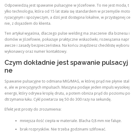
Odpowiedzią jest spawanie pulsacyjne w Józefowie. To nie jest moda, t
ylko technologia, która od 15 lat stała się standardem w przemyśle moto
ryzacyjnym i spożywczym, a dziś jest dostępna lokalnie, w przystępnej ce
nie, z dojazdem do klienta.
Ten artykuł wyjaśnia, dlaczego pulse welding ma znaczenie dla biznesu i
domów w Józefowie, pokazuje praktyczne wskazówki, rozwiązania napr
awcze i zasady bezpieczeństwa. Na końcu znajdziesz checklistę wyboru
wykonawcy oraz numer kontaktowy.
Czym dokładnie jest spawanie pulsacyj
ne
Spawanie pulsacyjne to odmiana MIG/MAG, w której prąd nie płynie stal
e, ale w precyzyjnych impulsach. Maszyna podaje jeden impuls wysokiej
energii, który odrywa kroplę drutu, a potem obniża prąd do poziomu po
dtrzymania łuku. Cykl powtarza się 50 do 300 razy na sekundę.
Efekt jest prosty do zrozumienia:
mniejsza ilość ciepła w materiale. Blacha 0,8 mm nie faluje.
brak rozprysków. Nie trzeba godzinami szlifować.