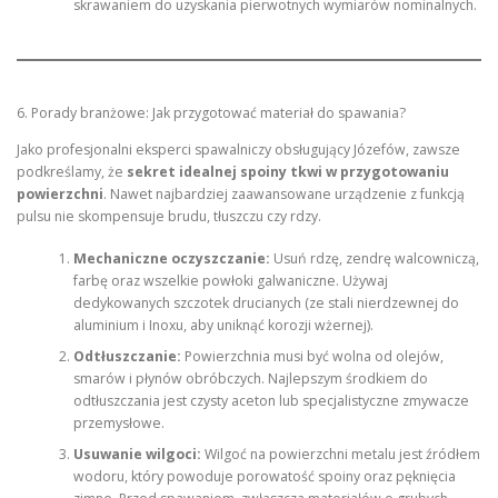
skrawaniem do uzyskania pierwotnych wymiarów nominalnych.
6. Porady branżowe: Jak przygotować materiał do spawania?
Jako profesjonalni eksperci spawalniczy obsługujący Józefów, zawsze
podkreślamy, że
sekret idealnej spoiny tkwi w przygotowaniu
powierzchni
. Nawet najbardziej zaawansowane urządzenie z funkcją
pulsu nie skompensuje brudu, tłuszczu czy rdzy.
Mechaniczne oczyszczanie:
Usuń rdzę, zendrę walcowniczą,
farbę oraz wszelkie powłoki galwaniczne. Używaj
dedykowanych szczotek drucianych (ze stali nierdzewnej do
aluminium i Inoxu, aby uniknąć korozji wżernej).
Odtłuszczanie:
Powierzchnia musi być wolna od olejów,
smarów i płynów obróbczych. Najlepszym środkiem do
odtłuszczania jest czysty aceton lub specjalistyczne zmywacze
przemysłowe.
Usuwanie wilgoci:
Wilgoć na powierzchni metalu jest źródłem
wodoru, który powoduje porowatość spoiny oraz pęknięcia