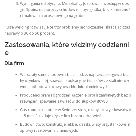
Wymagania estetyczne. Mieszkańcy Józefowa inwestują w desi
gn. Spoina na poręczy schodów ma być gładka, bez koniecznoś
ci malowania proszkowego na grubo.
Pulse welding rozwiązuje te trzy problemy jednocześnie, skracając czas
naprawy o 30 do 50 procent.
Zastosowania, które widzimy codzienni
e
Dla firm
Warsztaty samochodowe i blacharskie: naprawa progów z blac
hy ocynkowanej, spawanie pulsacyjne tłumików ze stali nierdze
wnej, odbudowa uchwytów chłodnic aluminiowych.
Producenci bram i ogrodzeń: łączenie profili zamkniętych bez p
rzewężeń, spawanie zawiasów do słupków 80×80.
Gastronomia i hotele w Świdrze: stoły, okapy, zlewy z kwasówki
1.5 mm. Puls daje czyste lico bez przebarwień.
Budownictwo: konstrukcje lekkie, daszki, wiaty przystankowe, n
aprawy rusztowań aluminiowych.