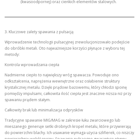
(kwasoodpornej) oraz cienkich elementów stalowych.
3. Kluczowe zalety spawania z pulsacją
Wprowadzenie technologii pulsacyjnej zrewolucjonizowało podejście
do obróbki metali. Oto najważniejsze korzyści płynące z wyboru tej
metody:
Kontrola wprowadzania ciepła
Nadmierne ciepło to największy wróg spawacza. Powoduje ono
odkształcenia, naprężenia wewnętrzne oraz osłabienie struktury
krystalicznej metalu. Dzięki prądowi bazowemu, który chłodzi spoinę
pomiędzy impulsami, całkowita ilość ciepła jest znacznie niższa niż przy
spawaniu prądem stałym.
Całkowity brak lub minimalizacja odprysków
Tradycyjne spawanie MIG/MAG w zakresie łuku zwarciowego lub
mieszanego generuje setki drobnych kropel metalu, które przywierają
do powierzchni blachy. Ich usuwanie wymaga użycia szlifierek, co niszczy
powierzchnię wokół spoiny. Spawanie pulsacyjne gwarantuje płynny