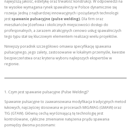
najwyższą jakość, estetykę oraz trwałość konstrukcji. W odpowiedzi na
te wysokie wymagania rynek spawalniczy w Polsce dynamicznie się
rozwija. Jedną z najbardziej innowacyjnych i pożądanych technologii
jest
spawanie pulsacyjne (pulse welding)
. Dla firm oraz
mieszkańców Józefowa i okolicznych miejscowości dostęp do
profesjonalnych, a zarazem atrakcyjnych cenowo usług spawalniczych
tego typu stał się kluczowym elementem realizacji wielu projektów.
Niniejszy poradnik szczegółowo omawia specyfikację spawania
pulsacyjnego, jego zalety, zastosowanie w lokalnym przemyśle, kwestie
bezpieczeństwa oraz kryteria wyboru najlepszych ekspertów w
regionie.
1. Czym jest spawanie pulsacyjne (Pulse Welding)?
Spawanie pulsacyjne to zaawansowana modyfikacja tradycyjnych metod
łukowych, najczęściej stosowana w procesach MIG/MAG (GMAW) oraz
TIG (GTAW). Główną cechą wyróżniającą tę technologię jest
kontrolowane, cykliczne zmienianie natężenia prądu spawania
pomiędzy dwoma poziomami: