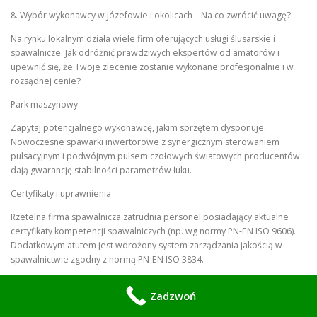
8. Wybór wykonawcy w Józefowie i okolicach – Na co zwrócić uwagę?
Na rynku lokalnym działa wiele firm oferujących usługi ślusarskie i
spawalnicze. Jak odróżnić prawdziwych ekspertów od amatorów i
upewnić się, że Twoje zlecenie zostanie wykonane profesjonalnie i w
rozsądnej cenie?
Park maszynowy
Zapytaj potencjalnego wykonawcę, jakim sprzętem dysponuje.
Nowoczesne spawarki inwertorowe z synergicznym sterowaniem
pulsacyjnym i podwójnym pulsem czołowych światowych producentów
dają gwarancję stabilności parametrów łuku.
Certyfikaty i uprawnienia
Rzetelna firma spawalnicza zatrudnia personel posiadający aktualne
certyfikaty kompetencji spawalniczych (np. wg normy PN-EN ISO 9606).
Dodatkowym atutem jest wdrożony system zarządzania jakością w
spawalnictwie zgodny z normą PN-EN ISO 3834.
Portfolio zrealizowanych prac
Zadzwoń
Poproś o zdjęcia wcześniejszych realizacji. Zwróć uwagę na estetykę