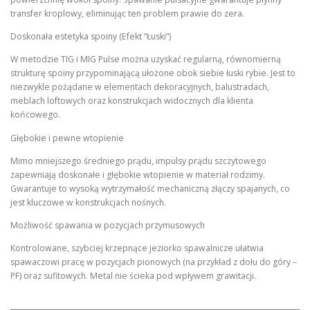
transfer kroplowy, eliminując ten problem prawie do zera.
Doskonała estetyka spoiny (Efekt “Łuski”)
W metodzie TIG i MIG Pulse można uzyskać regularną, równomierną
strukturę spoiny przypominającą ułożone obok siebie łuski rybie. Jest to
niezwykle pożądane w elementach dekoracyjnych, balustradach,
meblach loftowych oraz konstrukcjach widocznych dla klienta
końcowego.
Głębokie i pewne wtopienie
Mimo mniejszego średniego prądu, impulsy prądu szczytowego
zapewniają doskonałe i głębokie wtopienie w materiał rodzimy.
Gwarantuje to wysoką wytrzymałość mechaniczną złączy spajanych, co
jest kluczowe w konstrukcjach nośnych.
Możliwość spawania w pozycjach przymusowych
Kontrolowane, szybciej krzepnące jeziorko spawalnicze ułatwia
spawaczowi pracę w pozycjach pionowych (na przykład z dołu do góry –
PF) oraz sufitowych. Metal nie ścieka pod wpływem grawitacji.