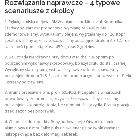
Rozwiązania naprawcze – 4 typowe
scenariusze z okolicy
1. Pęknięta miska olejowa BMW z aluminium. Klient z ul. Kopernika.
Tradycyjny warsztat proponował wymianę za 2400 zł. My
zdemontowaliśmy, wypłukaliśmy olejem, wygrzaliśmy do 120 stopni,
zeszlifowaliśmy pęknięcie, spawaliśmy pulsacyjnie drutem AlSi12. Test
szczelności pod naftą. Koszt 450 zł, czas 2 godziny.
2. Balustrada nierdzewna przy domu w Michalinie. Spoiny po
poprzednim wykonawcy skorodowały, bo użył drutu do stali czarnej.
Wycięliśmy stare spoiny, wstawiliśmy nowe odcinki, spawaliśmy
pulsacyjnie drutem 316LSi z przedmuchem argonu od wewnątrz. Efekt
lustrzany po trawieniu.
3. Brama przesuwna 6 m, profil 60x40x2. Przepalenia w narożach
powodowały, że brama się krzywiła. Przespawaliśmy całą ramę
pulsacyjnie, z kontrolą ciepła, bez demontażu skrzydła. Brama pracuje
trzeci sezon bez poprawek.
4. Chłodnica do koparki z firmy budowlanej z Otwocka. Laminat
aluminiowy 0.6 mm. Tylko puls z niską energią pozwolił zamknąć
mikropęknięcie bez deformacji żeberek.