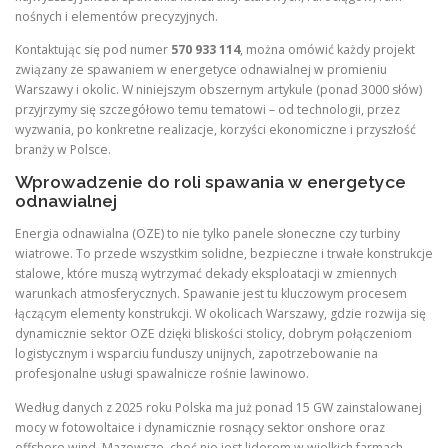
nośnych i elementów precyzyjnych.
Kontaktując się pod numer
570 933 114
, można omówić każdy projekt
związany ze spawaniem w energetyce odnawialnej w promieniu
Warszawy i okolic. W niniejszym obszernym artykule (ponad 3000 słów)
przyjrzymy się szczegółowo temu tematowi – od technologii, przez
wyzwania, po konkretne realizacje, korzyści ekonomiczne i przyszłość
branży w Polsce.
Wprowadzenie do roli spawania w energetyce
odnawialnej
Energia odnawialna (OZE) to nie tylko panele słoneczne czy turbiny
wiatrowe. To przede wszystkim solidne, bezpieczne i trwałe konstrukcje
stalowe, które muszą wytrzymać dekady eksploatacji w zmiennych
warunkach atmosferycznych. Spawanie jest tu kluczowym procesem
łączącym elementy konstrukcji. W okolicach Warszawy, gdzie rozwija się
dynamicznie sektor OZE dzięki bliskości stolicy, dobrym połączeniom
logistycznym i wsparciu funduszy unijnych, zapotrzebowanie na
profesjonalne usługi spawalnicze rośnie lawinowo.
Według danych z 2025 roku Polska ma już ponad 15 GW zainstalowanej
mocy w fotowoltaice i dynamicznie rosnący sektor onshore oraz
offshore wind. Mazowsze, choć nie jest liderem w wielkich farmach