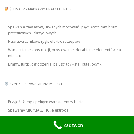
ŚLUSARZ - NAPRAWY BRAM I FURTEK
Spawanie zawiasów, urwanych mocowań, pękniętych ram bram
przesuwnych i skrzydłowych
Naprawa zamków, rygli, elektrozaczepów
Wzmacnianie konstrukcji, prostowanie, dorabianie elementów na
miejscu
Bramy, furtki, ogrodzenia, balustrady - stal, kute, ocynk
SZYBKIE SPAWANIE NA MIEJSCU
Przyjeżdżamy z pełnym warsztatem w busie
Spawamy MIG/MAG, TIG, elektroda
Stal czarna, nierdzewna, aluminium, żeliwo
Zadzwoń
Własny agregat - nie potrzebujemy Twojego prądu