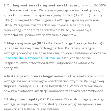
2. Turbiny wiatrowe i farmy wiatrowe
Mniejsze turbiny (do 3-5 MW)
montowane w okolicach Warszawy wymagają spawania sekcji wież,
gondoli i fundamentów. Spawanie grubych blach (do 80 mm) metodą
SAW (Submerged Arc Welding) lub FCAW daje najwyższą wydajność i
jakość. W regionie mazowieckim realizowane są też projekty
repowering – modernizacja starszych instalacji, co wiąże się z
demontażem i ponownym spawaniem elementów.
3. Magazyny energii (BESS – Battery Energy Storage Systems)
To
jeden z najszybciej rosnących segmentów. Kontenery bateryjne
wymagają precyzyjnego spawania ram, obudów i systemów chłodzenia.
Spawanie stali nierdzewnej i aluminium
jest tu codziennością.
Bezpieczeństwo przeciwpożarowe i odporność na wibracje to
priorytety.
4. Instalacje wodorowe i biogazownie
Produkcja zielonego wodoru
wymaga spawania rurociągów wysokociśnieniowych ze stali węglowej i
stopowej. Normy ATEX i PED są bezwzględne. W okolicach Warszawy
powstają pilotażowe instalacje wodorowe w parkach przemysłowych.
5. Hybrydowe projekty OZE
Połączenie PV + wiatr + magazyn energii
wymaga skomplikowanych konstrukcji stalowych, gdzie spawanie ma
zapewnić integralność całego systemu.