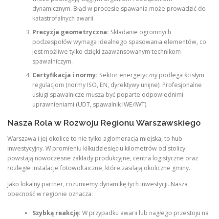
dynamicznym. Błąd w procesie spawania może prowadzić do
katastrofalnych awarii.
Precyzja geometryczna:
Składanie ogromnych
podzespołów wymaga idealnego spasowania elementów, co
jest możliwe tylko dzięki zaawansowanym technikom
spawalniczym.
Certyfikacja i normy:
Sektor energetyczny podlega ścisłym
regulacjom (normy ISO, EN, dyrektywy unijne). Profesjonalne
usługi spawalnicze muszą być poparte odpowiednimi
uprawnieniami (UDT, spawalnik IWE/IWT).
Nasza Rola w Rozwoju Regionu Warszawskiego
Warszawa i jej okolice to nie tylko aglomeracja miejska, to hub
inwestycyjny. W promieniu kilkudziesięciu kilometrów od stolicy
powstają nowoczesne zakłady produkcyjne, centra logistyczne oraz
rozległe instalacje fotowoltaiczne, które zasilają okoliczne gminy.
Jako lokalny partner, rozumiemy dynamikę tych inwestycji. Nasza
obecność w regionie oznacza:
Szybką reakcję:
W przypadku awarii lub nagłego przestoju na