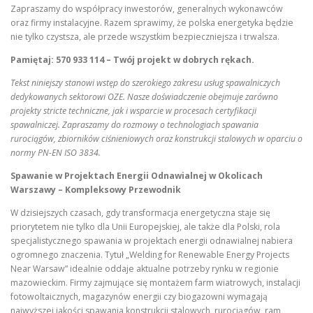
Zapraszamy do współpracy inwestorów, generalnych wykonawców
oraz firmy instalacyjne. Razem sprawimy, że polska energetyka będzie
nie tylko czystsza, ale przede wszystkim bezpieczniejsza i trwalsza.
Pamiętaj: 570 933 114 – Twój projekt w dobrych rękach.
Tekst niniejszy stanowi wstęp do szerokiego zakresu usług spawalniczych
dedykowanych sektorowi OZE. Nasze doświadczenie obejmuje zarówno
projekty stricte techniczne, jak i wsparcie w procesach certyfikacji
spawalniczej. Zapraszamy do rozmowy o technologiach spawania
rurociągów, zbiorników ciśnieniowych oraz konstrukcji stalowych w oparciu o
normy PN-EN ISO 3834.
Spawanie w Projektach Energii Odnawialnej w Okolicach
Warszawy – Kompleksowy Przewodnik
W dzisiejszych czasach, gdy transformacja energetyczna staje się
priorytetem nie tylko dla Unii Europejskiej, ale także dla Polski, rola
specjalistycznego spawania w projektach energii odnawialnej nabiera
ogromnego znaczenia. Tytuł „Welding for Renewable Energy Projects
Near Warsaw” idealnie oddaje aktualne potrzeby rynku w regionie
mazowieckim. Firmy zajmujące się montażem farm wiatrowych, instalacji
fotowoltaicznych, magazynów energii czy biogazowni wymagają
najwyższej jakości spawania konstrukcji stalowych, rurociągów, ram