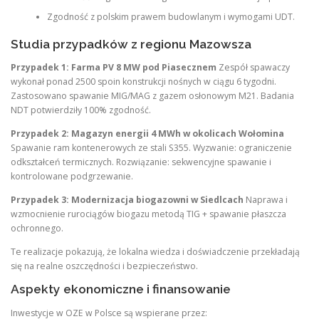
Zgodność z polskim prawem budowlanym i wymogami UDT.
Studia przypadków z regionu Mazowsza
Przypadek 1: Farma PV 8 MW pod Piasecznem
Zespół spawaczy
wykonał ponad 2500 spoin konstrukcji nośnych w ciągu 6 tygodni.
Zastosowano spawanie MIG/MAG z gazem osłonowym M21. Badania
NDT potwierdziły 100% zgodność.
Przypadek 2: Magazyn energii 4 MWh w okolicach Wołomina
Spawanie ram kontenerowych ze stali S355. Wyzwanie: ograniczenie
odkształceń termicznych. Rozwiązanie: sekwencyjne spawanie i
kontrolowane podgrzewanie.
Przypadek 3: Modernizacja biogazowni w Siedlcach
Naprawa i
wzmocnienie rurociągów biogazu metodą TIG + spawanie płaszcza
ochronnego.
Te realizacje pokazują, że lokalna wiedza i doświadczenie przekładają
się na realne oszczędności i bezpieczeństwo.
Aspekty ekonomiczne i finansowanie
Inwestycje w OZE w Polsce są wspierane przez: