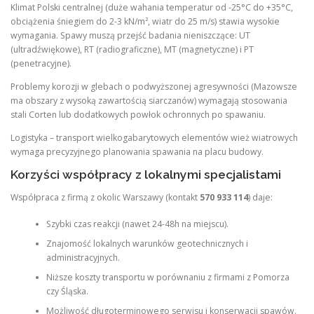
Klimat Polski centralnej (duże wahania temperatur od -25°C do +35°C,
obciążenia śniegiem do 2-3 kN/m², wiatr do 25 m/s) stawia wysokie
wymagania. Spawy muszą przejść badania nieniszczące: UT
(ultradźwiękowe), RT (radiograficzne), MT (magnetyczne) i PT
(penetracyjne).
Problemy korozji w glebach o podwyższonej agresywności (Mazowsze
ma obszary z wysoką zawartością siarczanów) wymagają stosowania
stali Corten lub dodatkowych powłok ochronnych po spawaniu.
Logistyka – transport wielkogabarytowych elementów wież wiatrowych
wymaga precyzyjnego planowania spawania na placu budowy.
Korzyści współpracy z lokalnymi specjalistami
Współpraca z firmą z okolic Warszawy (kontakt
570 933 114
) daje:
Szybki czas reakcji (nawet 24-48h na miejscu).
Znajomość lokalnych warunków geotechnicznych i
administracyjnych.
Niższe koszty transportu w porównaniu z firmami z Pomorza
czy Śląska.
Możliwość długoterminowego serwisu i konserwacji spawów.