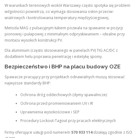
W warunkach terenowych wokół Warszawy często spotyka się problem
wilgotności powietrza, co wymaga stosowania osłon przeciw-
wiatrowych i kontrolowania temperatury międzyściegowej.
Metoda MAG z pulsacyjnym łukiem pozwala na spawanie w pozycji
pionowej i pułapowej z minimalnym odpryskiwaniem – idealne przy
montażu wysokich konstrukcji PV.
Dla aluminium (często stosowanego w panelach PV) TIG AC/DC z
dodatkiem helu poprawia penetrację i estetykę spoiny.
Bezpieczeństwo i BHP na placu budowy OZE
Spawacze pracujący przy projektach odnawialnych muszą stosować
najwyższe standardy BHP:
Ochrona dróg oddechowych (dymy spawalnicze)
Ochrona przed promieniowaniem UV i IR
Uprawnienia wysokościowe i SEP
Procedury Lockout-Tagout przy pracach elektrycznych
Firmy oferujące usługi pod numerem
570 933 114
działają zgodnie z ISO