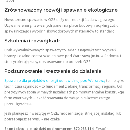
45001.
Zrównoważony rozwój i spawanie ekologiczne
Nowoczesne spawanie w OZE dąży do redukcji śladu węglowego.
Używanie energii z własnych paneli na placu budowy, recykling żużlu
spawalniczego i wybór niskowodorowych materiałów to standard.
Szkolenia i rozwój kadr
Brak wykwalifikowanych spawaczy to jeden z największych wyzwań
branży. Lokalne centra szkoleniowe pod Warszawą (m.in. w Radomiu i
stolicy) oferują kursy dostosowane do potrzeb OZE.
Podsumowanie i wezwanie do działania
Spawanie dla projektów energii odnawialnej pod Warszawą
to nie tylko
techniczna czynność – to fundament zielonej transformacji regionu. Od
precyzyjnych spoin w małych instalacjach po monumentalne konstrukcje
farm wiatrowych – jakość spawania decyduje o sukcesie całego
przedsięwzięcia.
Jeśli planujesz inwestycję w OZE, modernizację istniejącej instalacji lub
potrzebujesz serwisu – nie czekaj.
Skontaktuj się już dziś pod numerem 570 933 114.
Zespół