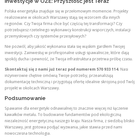
Inwestycje w OZE: Przyszłość jest Teraz
Polska energetyka znajduje się w przełomowym momencie. Projekty
realizowane w okolicach Warszawy stają się wzorcem dla innych
regionów. Czy Twoja firma chce być częścią tej transformacji? Czy
potrzebujesz rzetelnego wykonawcy konstrukcji wsporczych, instalacji
przemysłowych czy systemów przesyłowych?
Nie pozwól, aby jakość wykonania stała się wąskim gardłem Twojej
inwestycji. Zainwestuj w profesjonalne usługi spawalnicze, które dają
spokój ducha i pewność, że Twoja infrastruktura przetrwa próbę czasu.
Skontaktuj się z nami już teraz pod numerem 570 933 114.
Nasi
inżynierowie chętnie omówią Twoje potrzeby, przeanalizują
dokumentację techniczną i przygotują ofertę idealnie skrojoną pod Twój
projekt w okolicach Warszawy.
Podsumowanie
Spawanie dla energetyki odnawialnej to znacznie więcej niż łączenie
kawałków metalu. To budowanie fundamentów pod ekologiczną
niezależność energetyczną naszego kraju. Nasza firma, z siedzibą blisko
Warszawy, jest gotowa podjąć wyzwania, jakie stawia przed nami
nowoczesna technologia.