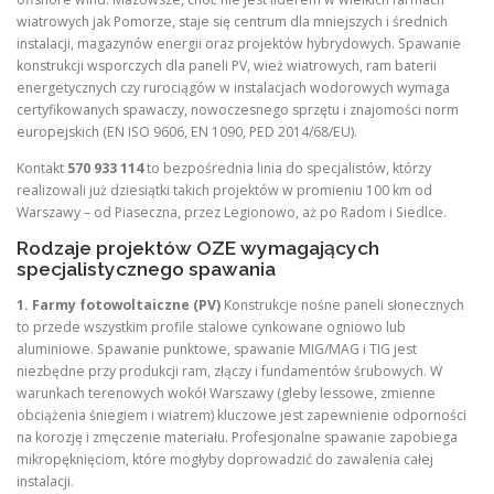
wiatrowych jak Pomorze, staje się centrum dla mniejszych i średnich
instalacji, magazynów energii oraz projektów hybrydowych. Spawanie
konstrukcji wsporczych dla paneli PV, wież wiatrowych, ram baterii
energetycznych czy rurociągów w instalacjach wodorowych wymaga
certyfikowanych spawaczy, nowoczesnego sprzętu i znajomości norm
europejskich (EN ISO 9606, EN 1090, PED 2014/68/EU).
Kontakt
570 933 114
to bezpośrednia linia do specjalistów, którzy
realizowali już dziesiątki takich projektów w promieniu 100 km od
Warszawy – od Piaseczna, przez Legionowo, aż po Radom i Siedlce.
Rodzaje projektów OZE wymagających
specjalistycznego spawania
1. Farmy fotowoltaiczne (PV)
Konstrukcje nośne paneli słonecznych
to przede wszystkim profile stalowe cynkowane ogniowo lub
aluminiowe. Spawanie punktowe, spawanie MIG/MAG i TIG jest
niezbędne przy produkcji ram, złączy i fundamentów śrubowych. W
warunkach terenowych wokół Warszawy (gleby lessowe, zmienne
obciążenia śniegiem i wiatrem) kluczowe jest zapewnienie odporności
na korozję i zmęczenie materiału. Profesjonalne spawanie zapobiega
mikropęknięciom, które mogłyby doprowadzić do zawalenia całej
instalacji.