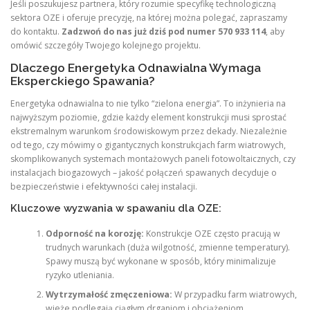
Jeśli poszukujesz partnera, który rozumie specyfikę technologiczną
sektora OZE i oferuje precyzję, na której można polegać, zapraszamy
do kontaktu.
Zadzwoń do nas już dziś pod numer 570 933 114
, aby
omówić szczegóły Twojego kolejnego projektu.
Dlaczego Energetyka Odnawialna Wymaga
Eksperckiego Spawania?
Energetyka odnawialna to nie tylko “zielona energia”. To inżynieria na
najwyższym poziomie, gdzie każdy element konstrukcji musi sprostać
ekstremalnym warunkom środowiskowym przez dekady. Niezależnie
od tego, czy mówimy o gigantycznych konstrukcjach farm wiatrowych,
skomplikowanych systemach montażowych paneli fotowoltaicznych, czy
instalacjach biogazowych – jakość połączeń spawanych decyduje o
bezpieczeństwie i efektywności całej instalacji.
Kluczowe wyzwania w spawaniu dla OZE:
Odporność na korozję:
Konstrukcje OZE często pracują w
trudnych warunkach (duża wilgotność, zmienne temperatury).
Spawy muszą być wykonane w sposób, który minimalizuje
ryzyko utleniania.
Wytrzymałość zmęczeniowa:
W przypadku farm wiatrowych,
wieże podlegają ciągłym drganiom i obciążeniom