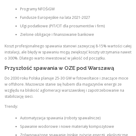
Programy NFOŚiGW
Fundusze Europejskie na lata 2021-2027
Ulgi podatkowe (PIT/CIT dla prosumentów i firm)
Zielone obligacje i finansowanie bankowe
Koszt profesjonalnego spawania stanowi zazwyczaj 8-15% wartości całej
instalacji, ale błędy w spawaniu mogą zwiększyć koszty utrzymania nawet
o 300%. Dlatego warto inwestować w jakość od początku.
Przyszłość spawania w OZE pod Warszawą
Do 2030 roku Polska planuje 25-30 GW w fotowoltaice i znaczące moce
w offshore. Mazowsze stanie się hubem dla magazynów energii ze
względu na bliskość aglomeracji warszawskiej i zapotrzebowanie na
stabilizację sieci.
Trendy:
Automatyzacja spawania (roboty spawalnicze)
Spawanie wodorowe i nowe materiały kompozytowe
Zrównoważone spawanie (niskie zużycie energii, ekologiczne