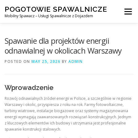
Skip
POGOTOWIE SPAWALNICZE
to
Menu
content
Mobilny Spawacz – Usługi Spawalnicze z Dojazdem
MOBILNY SPAWACZ
WARSZAWA
SPAWACZ
Spawanie dla projektów energii
odnawialnej w okolicach Warszawy
SPAWANIE MIG/MAG (GMAW)
NASZE USŁUGI
POSTED ON
MAY 25, 2026
BY
ADMIN
KONTAKT
Wprowadzenie
Rozwój odnawialnych źródeł energii w Polsce, a szczególnie w regionie
Warszawy i okolic, przyspiesza z roku na rok. Farmy fotowoltaiczne,
turbiny wiatrowe, instalacje biogazowe oraz systemy magazynowania
energii wymagają zaawansowanych rozwiązań konstrukcyjnych. Jednym
z kluczowych elementów ich budowy i utrzymania jest profesjonalne
spawanie konstrukcji stalowych.