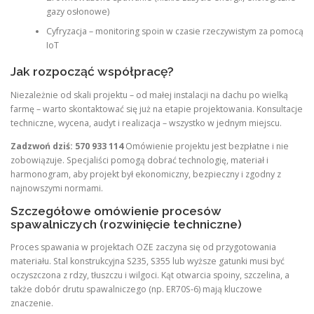
gazy osłonowe)
Cyfryzacja – monitoring spoin w czasie rzeczywistym za pomocą
IoT
Jak rozpocząć współpracę?
Niezależnie od skali projektu – od małej instalacji na dachu po wielką
farmę – warto skontaktować się już na etapie projektowania. Konsultacje
techniczne, wycena, audyt i realizacja – wszystko w jednym miejscu.
Zadzwoń dziś: 570 933 114
Omówienie projektu jest bezpłatne i nie
zobowiązuje. Specjaliści pomogą dobrać technologię, materiał i
harmonogram, aby projekt był ekonomiczny, bezpieczny i zgodny z
najnowszymi normami.
Szczegółowe omówienie procesów
spawalniczych (rozwinięcie techniczne)
Proces spawania w projektach OZE zaczyna się od przygotowania
materiału. Stal konstrukcyjna S235, S355 lub wyższe gatunki musi być
oczyszczona z rdzy, tłuszczu i wilgoci. Kąt otwarcia spoiny, szczelina, a
także dobór drutu spawalniczego (np. ER70S-6) mają kluczowe
znaczenie.