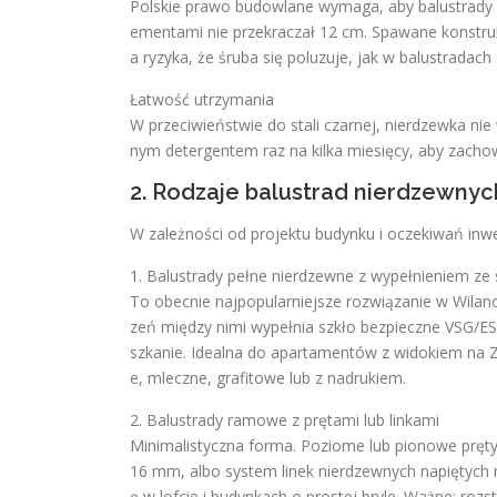
Polskie prawo budowlane wymaga, aby balustrady 
ementami nie przekraczał 12 cm. Spawane konstruk
a ryzyka, że śruba się poluzuje, jak w balustradach
Łatwość utrzymania
W przeciwieństwie do stali czarnej, nierdzewka ni
nym detergentem raz na kilka miesięcy, aby zach
2. Rodzaje balustrad nierdzewnyc
W zależności od projektu budynku i oczekiwań inwe
1. Balustrady pełne nierdzewne z wypełnieniem ze 
To obecnie najpopularniejsze rozwiązanie w Wilano
zeń między nimi wypełnia szkło bezpieczne VSG/ES
szkanie. Idealna do apartamentów z widokiem na Z
e, mleczne, grafitowe lub z nadrukiem.
2. Balustrady ramowe z prętami lub linkami
Minimalistyczna forma. Poziome lub pionowe pręty 
16 mm, albo system linek nierdzewnych napiętych 
ę w lofcie i budynkach o prostej bryle. Ważne: roz