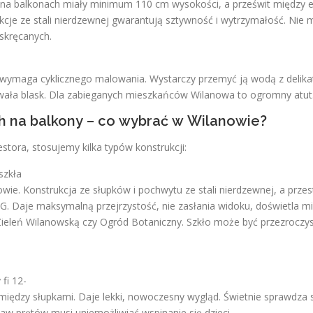
na balkonach miały minimum 110 cm wysokości, a prześwit między e
cje ze stali nierdzewnej gwarantują sztywność i wytrzymałość. Nie 
 skręcanych.
e wymaga cyklicznego malowania. Wystarczy przemyć ją wodą z delika
owała blask. Dla zabieganych mieszkańców Wilanowa to ogromny atut
h na balkony – co wybrać w Wilanowie?
stora, stosujemy kilka typów konstrukcji:
szkła
wie. Konstrukcja ze słupków i pochwytu ze stali nierdzewnej, a przes
G. Daje maksymalną przejrzystość, nie zasłania widoku, doświetla m
ieleń Wilanowską czy Ogród Botaniczny. Szkło może być przezroczy
fi 12-
między słupkami. Daje lekki, nowoczesny wygląd. Świetnie sprawdza s
staw prętów musi uniemożliwiać wspinanie się dzieci.