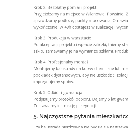
Krok 2: Bezpłatny pomiar i projekt
Przyjeżdżamy na miejsce w Wilanowie, Powsinie, 
sprawdzamy podłoże, punkty mocowania. Omawiam
wykończenie. W 48h dostajesz wizualizację i wycen
Krok 3: Produkcja w warsztacie
Po akceptacji projektu i wpłacie zaliczki, tniemy s
szkło, zamawiamy je na wymiar ze szklarni. Produk
Krok 4: Profesjonalny montaż
Montujemy balustrady na kotwy chemiczne lub me
podkładek dystansowych, aby nie uszkodzić izolacj
impregnujemy spoiny.
Krok 5: Odbiór i gwarancja
Podpisujemy protokół odbioru. Dajemy 5 lat gwara
Zostawiamy instrukcję pielęgnacji.
5. Najczęstsze pytania mieszkań
Czy balustrada nierdzewna nie będzie się nagrzew