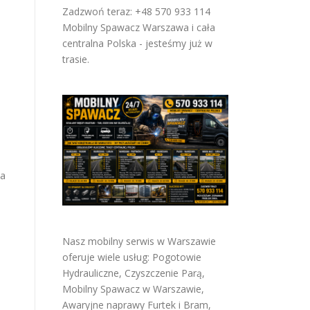
Zadzwoń teraz: +48 570 933 114
Mobilny Spawacz Warszawa i cała
centralna Polska - jesteśmy już w
trasie.
na
Nasz mobilny serwis w Warszawie
oferuje wiele usług:
Pogotowie
Hydrauliczne
,
Czyszczenie Parą
,
.
Mobilny Spawacz w Warszawie
,
Awaryjne naprawy Furtek i Bram
,