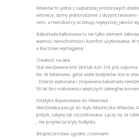
Wilanów to jedna z najbardziej prestiżowych dzi
entowce, domy jednorodzinne z dużymi tarasami i 
nem, a mieszkańcy oczekują najwyższej jakości w
Balustrada balkonowa to nie tylko element zabezp
wartość nieruchomości i komfort użytkowania. W ty
e kluczowe wymagania:
Trwałość na lata
Stal nierdzewna AISI 304 lub AISI 316 jest odporna
kie. W Wilanowie, gdzie wiele budynków stoi w otwa
. Dobrze wykonana i zespawana balustrada nierdz
50 lat bez malowania i większych zabiegów konser
Estetyka dopasowana do Wilanowa
Nierdzewka pasuje do stylu Miasteczka Wilanów, K
połysk, satynę lub szczotkowana. Łączy się ze szk
, nie przytłacza bryły budynku.
Bezpieczeństwo zgodne z normami