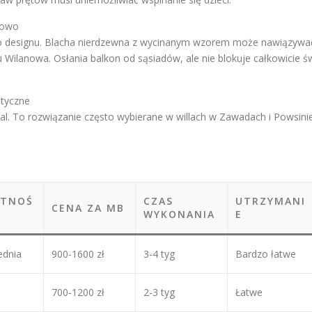
erowo
ego designu. Blacha nierdzewna z wycinanym wzorem może nawiązyw
Wilanowa. Osłania balkon od sąsiadów, ale nie blokuje całkowicie ś
otyczne
l. To rozwiązanie często wybierane w willach w Zawadach i Powsini
ATNOŚ
CZAS
UTRZYMANI
CENA ZA MB
WYKONANIA
E
ednia
900-1600 zł
3-4 tyg
Bardzo łatwe
700-1200 zł
2-3 tyg
Łatwe