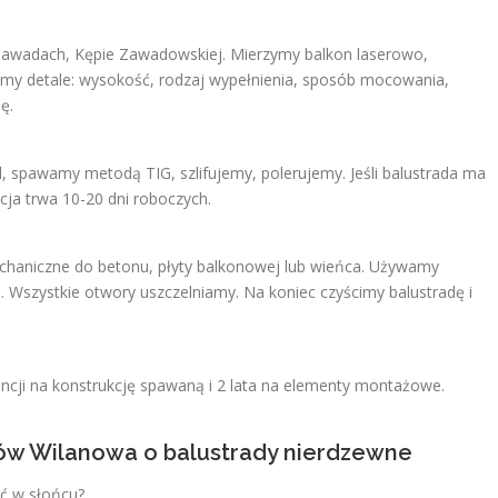
Zawadach, Kępie Zawadowskiej. Mierzymy balkon laserowo,
y detale: wysokość, rodzaj wypełnienia, sposób mocowania,
ę.
tal, spawamy metodą TIG, szlifujemy, polerujemy. Jeśli balustrada ma
cja trwa 10-20 dni roboczych.
chaniczne do betonu, płyty balkonowej lub wieńca. Używamy
i. Wszystkie otwory uszczelniamy. Na koniec czyścimy balustradę i
ncji na konstrukcję spawaną i 2 lata na elementy montażowe.
ców Wilanowa o balustrady nierdzewne
ać w słońcu?