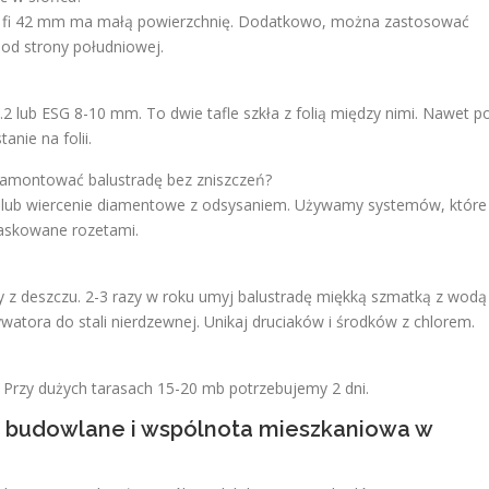
rury fi 42 mm ma małą powierzchnię. Dodatkowo, można zastosować
od strony południowej.
2 lub ESG 8-10 mm. To dwie tafle szkła z folią między nimi. Nawet p
anie na folii.
zamontować balustradę bez zniszczeń?
j lub wiercenie diamentowe z odsysaniem. Używamy systemów, które
maskowane rozetami.
z deszczu. 2-3 razy w roku umyj balustradę miękką szmatką z wodą 
atora do stali nierdzewnej. Unikaj druciaków i środków z chlorem.
Przy dużych tarasach 15-20 mb potrzebujemy 2 dni.
o budowlane i wspólnota mieszkaniowa w