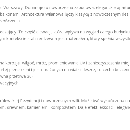
elnic Warszawy. Dominuje tu nowoczesna zabudowa, eleganckie apart
balkonami. Architektura Wilanowa łączy klasykę z nowoczesnym desi
ykończenia.
ieczający. To część elewacji, która wpływa na wygląd całego budynk
m kontekście stal nierdzewna jest materiałem, który spełnia wszystk
 na korozję, wilgoć, mróz, promieniowanie UV i zanieczyszczenia miej
rtej przestrzeni i jest narażonych na wiatr i deszcz, to cecha bezcen
ewna przetrwa 30-
wacyjnych.
rólewskiej Rezydencji i nowoczesnych willi. Może być wykończona n
łem, drewnem, kamieniem i kompozytem. Daje efekt lekkości i eleganc