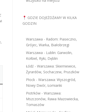
wszystko na miejscu
ać
GDZIE DOJEŻDŻAMY W KILKA
wi
GODZIN
Warszawa - Radom: Piaseczno,
e,
Grójec, Warka, Białobrzegi
Warszawa - Lublin: Garwolin,
Kołbiel, Ryki, Dęblin
Łódź - Warszawa: Skierniewice,
Żyrardów, Sochaczew, Pruszków
Płock - Warszawa: Wyszogród,
Nowy Dwór, Łomianki
Piotrków - Warszawa:
Mszczonów, Rawa Mazowiecka,
Tomaszów