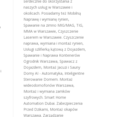
serdecznie do skorzystania z
naszych usług w Warszawie i
okolicach. Posiadamy też
Mobilną
Naprawę i wymianę rynien
,
Spawanie na zimno MIG/MAG, TIG,
o
MMA w Warszawie
,
Czyszczenie
Laserem w Warszawie
.
Czyszczenie
naprawa, wymiana i montaż rynien
,
Usługi szlifierką kątową z Dojazdem
,
Spawanie i Naprawa Kontenerów
Ogrodnik Warszawa
,
Spawacz z
Dojazdem
,
Montaż Jacuzi i Sauny
i
Domy AI - Automatyka, Inteligentne
Sterowanie Domem
.
Montaż
wideodomofonów Warszawa
,
Montaż i wymiana zamków
szyfrowych
.
Smart Home
Automation Dubai
.
Zabezpieczenia
Przed Dzikami
,
Montaż okapów
Warszawa
.
Zarządzanie