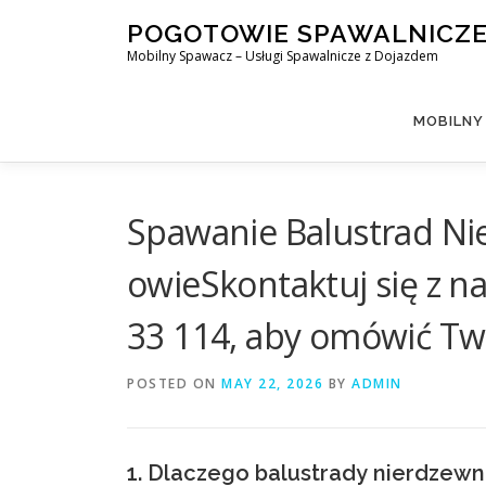
Skip
POGOTOWIE SPAWALNICZ
to
Mobilny Spawacz – Usługi Spawalnicze z Dojazdem
content
MOBILNY
Spawanie Balustrad Ni
owieSkontaktuj się z n
33 114, aby omówić Twó
POSTED ON
MAY 22, 2026
BY
ADMIN
1. Dlaczego balustrady nierdzewn