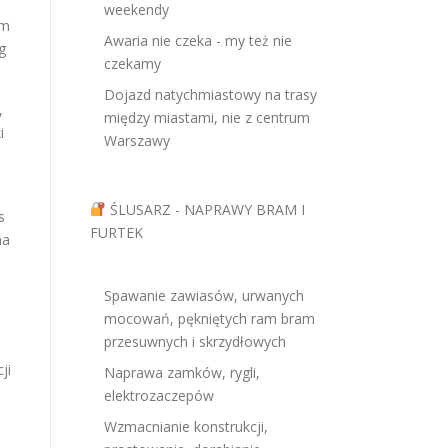
weekendy
am
Awaria nie czeka - my też nie
g
czekamy
Dojazd natychmiastowy na trasy
u,
między miastami, nie z centrum
i
Warszawy
ŚLUSARZ - NAPRAWY BRAM I
s
FURTEK
na
Spawanie zawiasów, urwanych
mocowań, pękniętych ram bram
przesuwnych i skrzydłowych
a
ji
Naprawa zamków, rygli,
elektrozaczepów
Wzmacnianie konstrukcji,