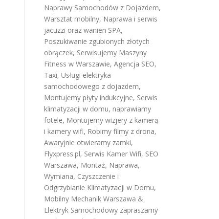
Naprawy Samochodów z Dojazdem
,
Warsztat mobilny
,
Naprawa i serwis
jacuzzi oraz wanien SPA
,
Poszukiwanie zgubionych złotych
obrączek
,
Serwisujemy Maszyny
Fitness w Warszawie
,
Agencja SEO
,
Taxi
,
Usługi elektryka
samochodowego z dojazdem
,
Montujemy płyty indukcyjne
,
Serwis
klimatyzacji w domu
,
naprawiamy
fotele
,
Montujemy wizjery z kamerą
i kamery wifi
,
Robimy filmy z drona
,
Awaryjnie otwieramy zamki
,
Flyxpress.pl
,
Serwis Kamer Wifi
,
SEO
Warszawa
,
Montaż, Naprawa,
Wymiana, Czyszczenie i
Odgrzybianie Klimatyzacji w Domu
,
Mobilny Mechanik Warszawa &
Elektryk Samochodowy
zapraszamy