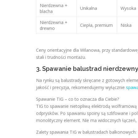
Nierdzewna +
Unikalna
Wysoka
blacha
Nierdzewna +
Ciepła, premium
Niska
drewno
Ceny orientacyjne dla Wilanowa, przy standardowe
stali i trudności montażu.
3. Spawanie balustrad nierdzewn
Na rynku są balustrady skręcane z gotowych elemen
jakość i precyzja, rekomendujemy wyłącznie
spawa
Spawanie TIG – co to oznacza dla Ciebie?
TIG to spawanie nietopliwą elektrodą wolframową 
odprysków. Po spawaniu spoiny są szlifowane i pol
monolityczny element. Nie ma widocznych łączeń, 
Zalety spawania TIG w balustradach balkonowych: