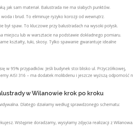
ą jak sam materiał. Balustrada nie ma słabych punktów.
 woda i brud. To eliminuje ryzyko korozji od wewnątrz.
ie był spaw. To kluczowe przy balustradach na wysoki połysk.
 miejscu lub w warsztacie na podstawie dokładnego pomiaru.
rne kształty, łuki, skosy. Tylko spawanie gwarantuje idealne
ię w 95% przypadków. Jeśli budynek stoi blisko ul. Przyczółkowej,
ujemy AISI 316 – ma dodatek molibdenu i jeszcze wyższą odporność 
balustrady w Wilanowie krok po kroku
ewidywalna. Dlatego działamy według sprawdzonego schematu:
kujesz. Wstępnie doradzamy, wysyłamy zdjęcia realizacji z Wilanowa