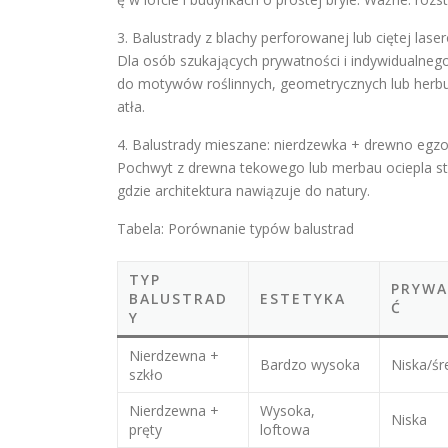
3. Balustrady z blachy perforowanej lub ciętej las
Dla osób szukających prywatności i indywidualn
do motywów roślinnych, geometrycznych lub herbu 
atła.
4. Balustrady mieszane: nierdzewka + drewno egz
Pochwyt z drewna tekowego lub merbau ociepla sta
gdzie architektura nawiązuje do natury.
Tabela: Porównanie typów balustrad
TYP
PRYW
BALUSTRAD
ESTETYKA
Ć
Y
Nierdzewna +
Bardzo wysoka
Niska/śr
szkło
Nierdzewna +
Wysoka,
Niska
pręty
loftowa