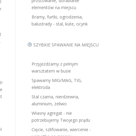
prostowanie, dorabianie
l
elementów na miejscu
m
Bramy, furtki, ogrodzenia,
balustrady - stal, kute, ocynk
t
.
SZYBKIE SPAWANIE NA MIEJSCU
Przyjeżdżamy z pełnym
warsztatem w busie
Spawamy MIG/MAG, TIG,
tr
elektroda
ie
st
Stal czarna, nierdzewna,
aluminium, żeliwo
Własny agregat - nie
potrzebujemy Twojego prądu
i
Cięcie, szlifowanie, wiercenie -