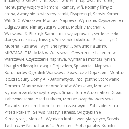
indukcyjne
Serwis klimatyzacji w domu
naprawiamy fotele
,
,
,
Montujemy wizjery z kamerą i kamery wifi
Robimy filmy z
,
drona
Awaryjnie otwieramy zamki
Flyxpress.pl
Serwis Kamer
,
,
,
Wifi
SEO Warszawa
Montaż, Naprawa, Wymiana, Czyszczenie i
,
,
Odgrzybianie Klimatyzacji w Domu
Mobilny Mechanik
,
Warszawa & Elektryk Samochodowy
zapraszamy serdecznie do
skorzystania z naszych usług w Warszawie i okolicach. Posiadamy też
Mobilną Naprawę i wymianę rynien
Spawanie na zimno
,
MIG/MAG, TIG, MMA w Warszawie
Czyszczenie Laserem w
,
Warszawie
Czyszczenie naprawa, wymiana i montaż rynien
.
,
Usługi szlifierką kątową z Dojazdem
Spawanie i Naprawa
,
Kontenerów
Ogrodnik Warszawa
Spawacz z Dojazdem
Montaż
,
,
Jacuzi i Sauny
Domy AI - Automatyka, Inteligentne Sterowanie
Domem
Montaż wideodomofonów Warszawa
Montaż i
.
,
wymiana zamków szyfrowych
Smart Home Automation Dubai
.
.
Zabezpieczenia Przed Dzikami
Montaż okapów Warszawa
,
.
Zarządzanie nieruchomościami luksusowymi
Zabezpieczenia
,
Przed Ptakami
Serwis Maszyn Fitness
Odgrzybianie
,
,
Klimatyzacji
Montaż i Wymiana kratek wentylacyjnych
Serwis
,
,
Techniczny Nieruchomości Premium
Profesjonalny Komik i
,