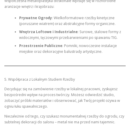
Współczesna metaloplastyka doskonale wpisuje się w różnorodne
aranżacje wnętrz i krajobrazu:
Prywatne Ogrody
: Wielkoformatowe rzeźby kinetyczne
(poruszane wiatrem) oraz abstrakcyjne formy organiczne.
Wnętrza Loftowe i Industrialne
: Surowe, stalowe formy z
widocznymi, tęczowymi przebarwieniami po spawaniu TIG.
Przestrzenie Publiczne
: Pomniki, nowoczesne instalacje
miejskie oraz dekoracyjne balustrady artystyczne.
5. Współpraca z Lokalnym Studiem Rzeźby
Decydując się na zamówienie rzeźby w lokalnej pracowni, zyskujesz
bezpośredni wpływ na proces twórczy. Możesz odwiedzić studio,
zobaczyć próbki materiałów i obserwować, jak Twój projekt ożywa w
ogniu łuku spawalniczego.
Niezależnie od tego, czy szukasz monumentalnej rzeźby do ogrodu, czy
subtelnej dekoracji do salonu – metal nie ma przed nami tajemnic.