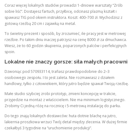
Coraz więcej lokalnych studiów prowadzi 1-dniowe warsztaty “Zrób
sobie liść”. Dostajesz fartuch, przyłbicę, odcinasz plazmą kształt i
spawasz TIG pod okiem instruktora. Koszt: 400–700 zł. Wychodzisz z
gotową rzeźbą 20 cm i zajawką na metal.
To świetny prezent i sposób, by zrozumieć, ile pracy jest w metrowej
rzeźbie. Po takim dniu inaczej patrzysz na cenę 8000 zł za dmuchawca.
Wiesz, że to 60 godzin skupienia, poparzonych palców i perfekcyjnych
spoin.
Lokalne nie znaczy gorsze: siła małych pracowni
Dzwoniąc pod 570933114, trafiasz prawdopodobnie do 2–3
osobowego zespołu. I to jest zaleta. Nie rozmawiasz z działem
handlowy, tylko z człowiekiem, który jutro będzie spawał Twoją rzeźbę.
Małe studio szybciej zrobi prototyp, zmieni koncepcję w trakcie,
przyjedzie na montaż z właścicielem. Nie ma minimum logistycznego.
Zrobimy Ci jedną różę na rocznicę i 5-metrową instalację do parku.
Do tego znają lokalnych dostawców: huta dotnie blachę na jutro,
lakiernia proszkowa wrzuci Twój detal między zlecenia. W dużej firmie
czekałbyś 3 tygodnie na “uruchomienie produkcji”.