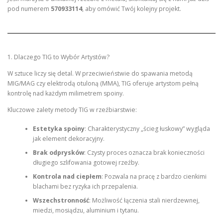
pod numerem
570933114
, aby omówić Twój kolejny projekt.
1. Dlaczego TIG to Wybór Artystów?
W sztuce liczy się detal. W przeciwieństwie do spawania metodą
MIG/MAG czy elektrodą otuloną (MMA), TIG oferuje artystom pełną
kontrolę nad każdym milimetrem spoiny.
Kluczowe zalety metody TIG w rzeźbiarstwie:
Estetyka spoiny
: Charakterystyczny „ścieg łuskowy” wygląda
jak element dekoracyjny.
Brak odprysków
: Czysty proces oznacza brak konieczności
długiego szlifowania gotowej rzeźby.
Kontrola nad ciepłem
: Pozwala na pracę z bardzo cienkimi
blachami bez ryzyka ich przepalenia.
Wszechstronność
: Możliwość łączenia stali nierdzewnej,
miedzi, mosiądzu, aluminium i tytanu.