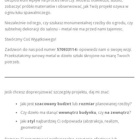
bezpośredni wpływ na proces twórczy. Możesz odwiedzić studio,
zobaczyć próbki materiałów i obserwować, jak Twój projekt ożywa w
ogniu łuku spawalniczego.
Niezależnie od tego, czy szukasz monumentalnej rzeźby do ogrodu, czy
subtelnej dekoracji do salonu – metal nie ma przed nami tajemnic.
Stwórzmy Coś Wyjątkowego!
Zadzwoń do nas pod numer
570933114
i opowiedz nam o swojej wizji.
Przekształcimy surowy metal w dzieło sztuki skrojone na miarę Twoich
potrzeb.
Jeśli chcesz doprecyzować szczegóły projektu, daj mi znać:
Jaki jest
szacowany budżet
lub
rozmiar
planowanej rzeźby?
Czy dzieło ma stanąć
wewnątrz budynku
, czy
na zewnątrz
?
Jaki
styl
najbardziej Ci odpowiada (abstrakcja, realizm,
geometria)?