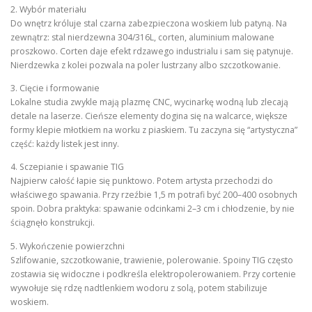
2. Wybór materiału
Do wnętrz króluje stal czarna zabezpieczona woskiem lub patyną. Na
zewnątrz: stal nierdzewna 304/316L, corten, aluminium malowane
proszkowo. Corten daje efekt rdzawego industrialu i sam się patynuje.
Nierdzewka z kolei pozwala na poler lustrzany albo szczotkowanie.
3. Cięcie i formowanie
Lokalne studia zwykle mają plazmę CNC, wycinarkę wodną lub zlecają
detale na laserze. Cieńsze elementy dogina się na walcarce, większe
formy klepie młotkiem na worku z piaskiem. Tu zaczyna się “artystyczna”
część: każdy listek jest inny.
4. Sczepianie i spawanie TIG
Najpierw całość łapie się punktowo. Potem artysta przechodzi do
właściwego spawania. Przy rzeźbie 1,5 m potrafi być 200–400 osobnych
spoin. Dobra praktyka: spawanie odcinkami 2–3 cm i chłodzenie, by nie
ściągnęło konstrukcji.
5. Wykończenie powierzchni
Szlifowanie, szczotkowanie, trawienie, polerowanie. Spoiny TIG często
zostawia się widoczne i podkreśla elektropolerowaniem. Przy cortenie
wywołuje się rdzę nadtlenkiem wodoru z solą, potem stabilizuje
woskiem.