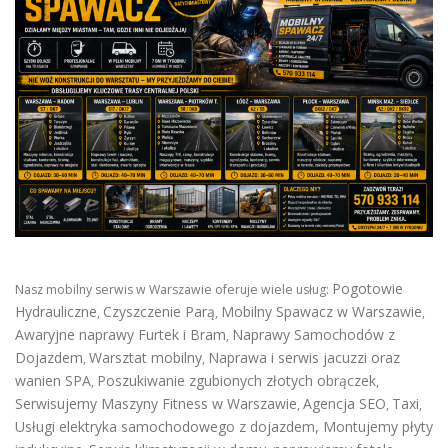
Pogotowie
Nasz mobilny serwis w Warszawie oferuje wiele usług:
Hydrauliczne
Czyszczenie Parą
Mobilny Spawacz w Warszawie
,
,
,
Awaryjne naprawy Furtek i Bram
Naprawy Samochodów z
,
Dojazdem
Warsztat mobilny
Naprawa i serwis jacuzzi oraz
,
,
wanien SPA
Poszukiwanie zgubionych złotych obrączek
,
,
Serwisujemy Maszyny Fitness w Warszawie
Agencja SEO
Taxi
,
,
,
Usługi elektryka samochodowego z dojazdem
,
Montujemy płyty