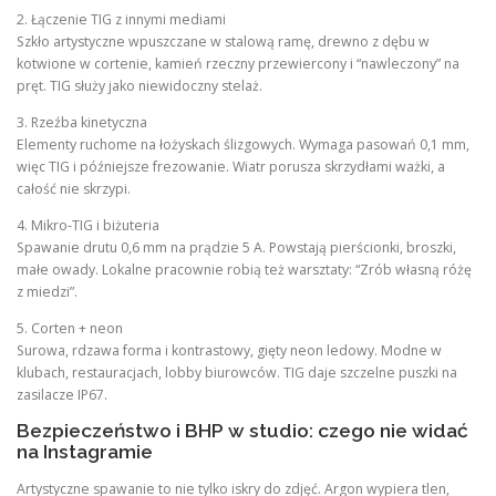
2. Łączenie TIG z innymi mediami
Szkło artystyczne wpuszczane w stalową ramę, drewno z dębu w
kotwione w cortenie, kamień rzeczny przewiercony i “nawleczony” na
pręt. TIG służy jako niewidoczny stelaż.
3. Rzeźba kinetyczna
Elementy ruchome na łożyskach ślizgowych. Wymaga pasowań 0,1 mm,
więc TIG i późniejsze frezowanie. Wiatr porusza skrzydłami ważki, a
całość nie skrzypi.
4. Mikro-TIG i biżuteria
Spawanie drutu 0,6 mm na prądzie 5 A. Powstają pierścionki, broszki,
małe owady. Lokalne pracownie robią też warsztaty: “Zrób własną różę
z miedzi”.
5. Corten + neon
Surowa, rdzawa forma i kontrastowy, gięty neon ledowy. Modne w
klubach, restauracjach, lobby biurowców. TIG daje szczelne puszki na
zasilacze IP67.
Bezpieczeństwo i BHP w studio: czego nie widać
na Instagramie
Artystyczne spawanie to nie tylko iskry do zdjęć. Argon wypiera tlen,