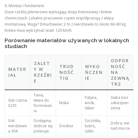
6. Montaż i fundament
Duże rzeźby plenerowe wymagają stopy betonowej i kotew
chemicznych. Lokalne pracownie często współpracują z ekipą
montażową. Waga? Dmuchawiec 2 m z nierdzewki to około 60–80 kg.
Kotwa musi wytrzymać wiatr 120 km/h.
Porównanie materiałów używanych w lokalnych
studiach
ODPOR
ZALET
TRUD
WYKO
NOŚĆ
MATER
Y W
NOŚĆ
ŃCZEN
NA
IAŁ
RZEŹBI
TIG
IE
ZEWNĄ
E
TRZ
Tania,
Patyna,
Słaba bez
Stal czarna
łatwa do
Niska
wosk,
zabezpiec
S235
formowan
lakier
zenia
ia
Stal
Dostępna,
Szczotka,
Dobra, nie
nierdzewn
dobrze się
Średnia
lustro,
nad morze
a 304
poleruje
szkło