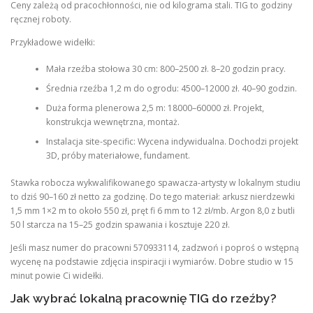
Ceny zależą od pracochłonności, nie od kilograma stali. TIG to godziny
ręcznej roboty.
Przykładowe widełki:
Mała rzeźba stołowa 30 cm: 800–2500 zł. 8–20 godzin pracy.
Średnia rzeźba 1,2 m do ogrodu: 4500–12000 zł. 40–90 godzin.
Duża forma plenerowa 2,5 m: 18000–60000 zł. Projekt,
konstrukcja wewnętrzna, montaż.
Instalacja site-specific: Wycena indywidualna. Dochodzi projekt
3D, próby materiałowe, fundament.
Stawka robocza wykwalifikowanego spawacza-artysty w lokalnym studiu
to dziś 90–160 zł netto za godzinę. Do tego materiał: arkusz nierdzewki
1,5 mm 1×2 m to około 550 zł, pręt fi 6 mm to 12 zł/mb. Argon 8,0 z butli
50 l starcza na 15–25 godzin spawania i kosztuje 220 zł.
Jeśli masz numer do pracowni 570933114, zadzwoń i poproś o wstępną
wycenę na podstawie zdjęcia inspiracji i wymiarów. Dobre studio w 15
minut powie Ci widełki.
Jak wybrać lokalną pracownię TIG do rzeźby?