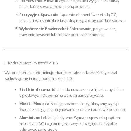
Formowanie Metalu
: Wycinanie, kucie i wyginanie arkuszy
blach, które stworzą zewnętrzną powłokę.
Precyzyjne Spawanie
: Łączenie elementów metodą TIG,
gdzie artysta kontroluje łuk jedną ręką, a drugą dodaje spoiwo.
Wykończenie Powierzchni
: Polerowanie, patynowanie,
trawienie kwasem lub celowe postarzanie metalu.
3. Rodzaje Metali w Rzeźbie TIG
Wybór materiału determinuje charakter całego dzieła. Każdy metal
zachowuje się inaczej pod palnikiem TIG.
Stal Nierdzewna
: Idealna do nowoczesnych, lustrzanych form
ogrodowych. Odporna na warunki atmosferyczne.
Miedź i Mosiądz
: Nadają rzeźbom ciepły, klasyczny wygląd.
Świetnie reagują na patynowanie (zielone i brązowe odcienie).
Aluminium
: Lekkie i plastyczne. Wymaga spawania prądem
zmiennym (AC) i ogromnej wprawy, ze względu na szybkie
odprowadzanie ciepła.