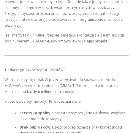
zrewolucjonizowała przemysł ciężki. Stała się także jednym z najbardziej
cenionych narzędzi w rękach współczesnych artystów rzeźbiarzy.
Precyzja, czystość procesu oraz możliwość łączenia niemal każdego
rodzaju metalu otwierają przed twórcami nieograniczone możliwości
ekspresji.
Jeśli marzysz o unikalnej rzeźbie z metalu, skontaktuj się z nami już dziś
pod numerem
570933114
, aby omówić Twój kolejny projekt.
1. Dlaczego TIG to Wybór Artystów?
W sztuce liczy się detal. W przeciwieństwie do spawania metodą
MIG/MAG czy elektrodą otuloną (MMA), TIG oferuje artystom pełną
kontrolę nad każdym milimetrem spoiny.
Kluczowe zalety metody TIG w rzeźbiarstwie:
Estetyka spoiny
: Charakterystyczny „ścieg łuskowy” wygląda
jak element dekoracyjny.
Brak odprysków
: Czysty proces oznacza brak konieczności