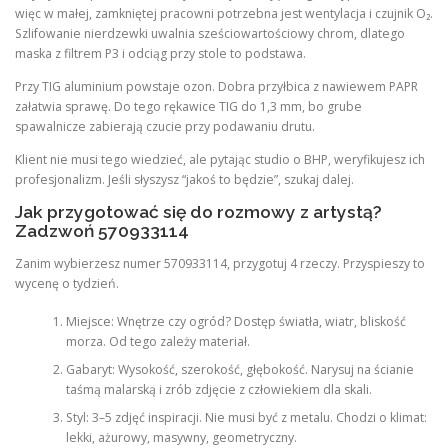
więc w małej, zamkniętej pracowni potrzebna jest wentylacja i czujnik O₂.
Szlifowanie nierdzewki uwalnia sześciowartościowy chrom, dlatego
maska z filtrem P3 i odciąg przy stole to podstawa.
Przy TIG aluminium powstaje ozon. Dobra przyłbica z nawiewem PAPR
załatwia sprawę. Do tego rękawice TIG do 1,3 mm, bo grube
spawalnicze zabierają czucie przy podawaniu drutu.
Klient nie musi tego wiedzieć, ale pytając studio o BHP, weryfikujesz ich
profesjonalizm. Jeśli słyszysz “jakoś to będzie”, szukaj dalej.
Jak przygotować się do rozmowy z artystą?
Zadzwoń 570933114
Zanim wybierzesz numer 570933114, przygotuj 4 rzeczy. Przyspieszy to
wycenę o tydzień.
Miejsce: Wnętrze czy ogród? Dostęp światła, wiatr, bliskość
morza. Od tego zależy materiał.
Gabaryt: Wysokość, szerokość, głębokość. Narysuj na ścianie
taśmą malarską i zrób zdjęcie z człowiekiem dla skali.
Styl: 3–5 zdjęć inspiracji. Nie musi być z metalu. Chodzi o klimat:
lekki, ażurowy, masywny, geometryczny.