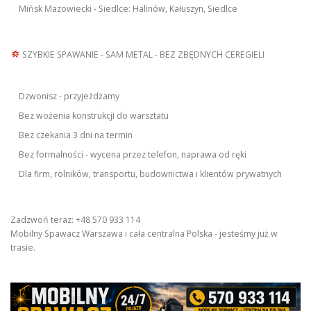
Mińsk Mazowiecki - Siedlce: Halinów, Kałuszyn, Siedlce
SZYBKIE SPAWANIE - SAM METAL - BEZ ZBĘDNYCH CEREGIELI
Dzwonisz - przyjeżdżamy
Bez wożenia konstrukcji do warsztatu
Bez czekania 3 dni na termin
Bez formalności - wycena przez telefon, naprawa od ręki
Dla firm, rolników, transportu, budownictwa i klientów prywatnych
Zadzwoń teraz: +48 570 933 114
Mobilny Spawacz Warszawa i cała centralna Polska - jesteśmy już w
trasie.