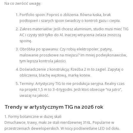
Na co zwrócić uwagę:
Portfolio spoin: Poproś o zbliżenia. Równa łuska, brak
podtopień i szarych spoin świadczy o kontroli gazu i ciepła.
Zakres materiałów: Jeśli chcesz aluminium, studio musi mieć TIG
AC i czysty stół tylko do Al. Inaczej wtrącenia żelaza zniszczą
spoinę.
Obróbka po spawaniu: Czy robią elektropoler, patyny,
malowanie proszkowe na miejscu? Im mniej podwykonawców,
tym lepsza kontrola jakości.
Doświadczenie z konstrukcją: Rzeźba 2 m to żagiel. Zapytaj o
obliczenia, blachę węzłową, markę kotew.
Terminy: Artystyczny TIG to nie produkcja seryjna. Realny czas
na projekt 1,5 m to 3–6 tygodni. Jeśli ktoś obiecuje “na jutro”,
uważaj na jakość.
Trendy w artystycznym TIG na 2026 rok
1. Formy botaniczne w dużej skali
Dmuchawce, trawy, maki ze stali nierdzewnej 316L. Popularne w
przestrzeniach deweloperskich. W nocy podświetlane LED od dołu.