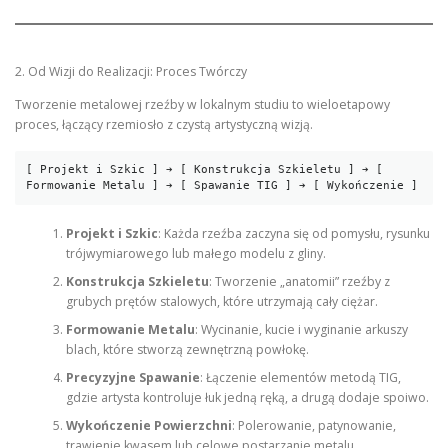
2. Od Wizji do Realizacji: Proces Twórczy
Tworzenie metalowej rzeźby w lokalnym studiu to wieloetapowy
proces, łączący rzemiosło z czystą artystyczną wizją.
[ Projekt i Szkic ] ➔ [ Konstrukcja Szkieletu ] ➔ [ 
Projekt i Szkic
: Każda rzeźba zaczyna się od pomysłu, rysunku
trójwymiarowego lub małego modelu z gliny.
Konstrukcja Szkieletu
: Tworzenie „anatomii” rzeźby z
grubych prętów stalowych, które utrzymają cały ciężar.
Formowanie Metalu
: Wycinanie, kucie i wyginanie arkuszy
blach, które stworzą zewnętrzną powłokę.
Precyzyjne Spawanie
: Łączenie elementów metodą TIG,
gdzie artysta kontroluje łuk jedną ręką, a drugą dodaje spoiwo.
Wykończenie Powierzchni
: Polerowanie, patynowanie,
trawienie kwasem lub celowe postarzanie metalu.