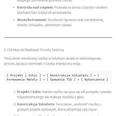
długiego szlifowania gotowej rzeźby.
Kontrola nad ciepłem
: Pozwala na pracę z bardzo cienkimi
blachami bez ryzyka ich przepalenia.
Wszechstronność
: Możliwość łączenia stali nierdzewnej,
miedzi, mosiądzu, aluminium i tytanu.
2. Od Wizji do Realizacji: Proces Twórczy
Tworzenie metalowej rzeźby w lokalnym studiu to wieloetapowy
proces, łączący rzemiosło z czystą artystyczną wizją.
[ Projekt i Szkic ] ➔ [ Konstrukcja Szkieletu ] ➔ [ 
Projekt i Szkic
: Każda rzeźba zaczyna się od pomysłu, rysunku
trójwymiarowego lub małego modelu z gliny.
Konstrukcja Szkieletu
: Tworzenie „anatomii” rzeźby z
grubych prętów stalowych, które utrzymają cały ciężar.