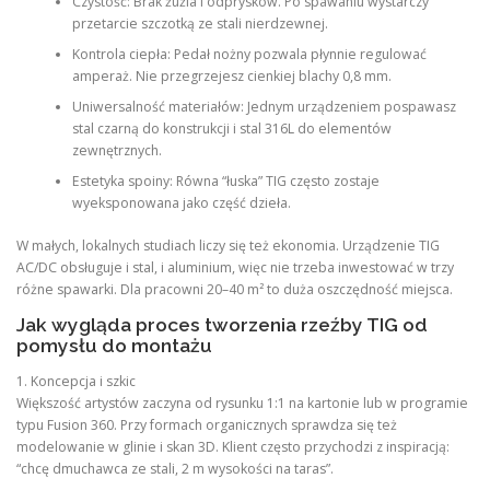
Czystość: Brak żużla i odprysków. Po spawaniu wystarczy
przetarcie szczotką ze stali nierdzewnej.
Kontrola ciepła: Pedał nożny pozwala płynnie regulować
amperaż. Nie przegrzejesz cienkiej blachy 0,8 mm.
Uniwersalność materiałów: Jednym urządzeniem pospawasz
stal czarną do konstrukcji i stal 316L do elementów
zewnętrznych.
Estetyka spoiny: Równa “łuska” TIG często zostaje
wyeksponowana jako część dzieła.
W małych, lokalnych studiach liczy się też ekonomia. Urządzenie TIG
AC/DC obsługuje i stal, i aluminium, więc nie trzeba inwestować w trzy
różne spawarki. Dla pracowni 20–40 m² to duża oszczędność miejsca.
Jak wygląda proces tworzenia rzeźby TIG od
pomysłu do montażu
1. Koncepcja i szkic
Większość artystów zaczyna od rysunku 1:1 na kartonie lub w programie
typu Fusion 360. Przy formach organicznych sprawdza się też
modelowanie w glinie i skan 3D. Klient często przychodzi z inspiracją:
“chcę dmuchawca ze stali, 2 m wysokości na taras”.