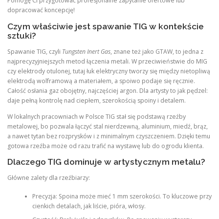
Pomogę Ci przygotować profesjonalne zapytanie ofertowe lub
dopracować koncepcję!
Czym właściwie jest spawanie TIG w kontekście
sztuki?
Spawanie TIG, czyli
Tungsten Inert Gas
, znane też jako GTAW, to jedna z
najprecyzyjniejszych metod łączenia metali. W przeciwieństwie do MIG
czy elektrody otulonej, tutaj łuk elektryczny tworzy się między nietopliwą
elektrodą wolframową a materiałem, a spoiwo podaje się ręcznie.
Całość osłania gaz obojętny, najczęściej argon. Dla artysty to jak pędzel:
daje pełną kontrolę nad ciepłem, szerokością spoiny i detalem.
W lokalnych pracowniach w Polsce TIG stał się podstawą rzeźby
metalowej, bo pozwala łączyć stal nierdzewną, aluminium, miedź, brąz,
a nawet tytan bez rozprysków i z minimalnym czyszczeniem. Dzięki temu
gotowa rzeźba może od razu trafić na wystawę lub do ogrodu klienta.
Dlaczego TIG dominuje w artystycznym metalu?
Główne zalety dla rzeźbiarzy:
Precyzja: Spoina może mieć 1 mm szerokości. To kluczowe przy
cienkich detalach, jak liście, pióra, włosy.