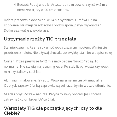
Budżet: Podaj widełki. Artysta od razu powie, czy iść w 2 m z
nierdzewki, czy w 90 cm z cortenu.
Dobra pracownia oddzwoni w 24 h z pytaniami i umówi Cię na
spotkanie. Na miejscu zobaczysz próbki spoin, patyn, wykończeń.
Dotkniesz, ważysz, wybierasz.
Utrzymanie rzeźby TIG przez lata
Stal nierdzewna: Raz na rok umyć wodą z szarym mydłem. W mieście
przetrzeć z nalotu. Nie używaj druciaka ze zwykłej stali, bo wtrącisz rdzę.
Corten: Przez pierwsze 6–12 miesięcy będzie “brudził” rdzą. To
normalne. Nie stawiaj na jasnym gresie. Po stabilizacji wystarczy wosk
mikrokystaliczny co 3 lata.
Aluminium malowane: Jak auto. Wosk na zimę, mycie pH neutralne.
Odprysk zaprawić farbą zaprawkową od razu, by nie weszło utlenianie.
Miedź i brąz: Zostaw naturze. Patyna to żywy proces. Jeśli chcesz
zatrzymać kolor, lakier UV co 5 lat.
Warsztaty TIG dla początkujących: czy to dla
Ciebie?