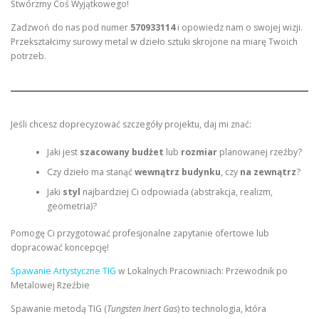
Stwórzmy Coś Wyjątkowego!
Zadzwoń do nas pod numer
570933114
i opowiedz nam o swojej wizji.
Przekształcimy surowy metal w dzieło sztuki skrojone na miarę Twoich
potrzeb.
Jeśli chcesz doprecyzować szczegóły projektu, daj mi znać:
Jaki jest
szacowany budżet
lub
rozmiar
planowanej rzeźby?
Czy dzieło ma stanąć
wewnątrz budynku
, czy
na zewnątrz
?
Jaki
styl
najbardziej Ci odpowiada (abstrakcja, realizm,
geometria)?
Pomogę Ci przygotować profesjonalne zapytanie ofertowe lub
dopracować koncepcję!
Spawanie Artystyczne TIG
w Lokalnych Pracowniach: Przewodnik po
Metalowej Rzeźbie
Spawanie metodą TIG (
Tungsten Inert Gas
) to technologia, która