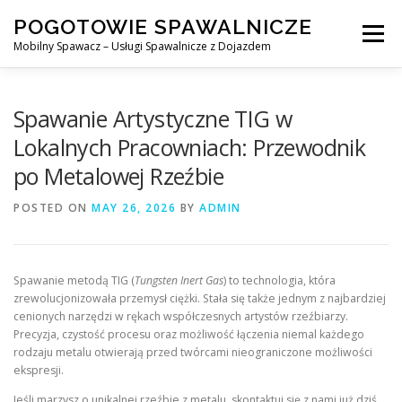
Skip
POGOTOWIE SPAWALNICZE
to
Menu
content
Mobilny Spawacz – Usługi Spawalnicze z Dojazdem
MOBILNY SPAWACZ
WARSZAWA
SPAWACZ
Spawanie Artystyczne TIG w
Lokalnych Pracowniach: Przewodnik
po Metalowej Rzeźbie
SPAWANIE MIG/MAG (GMAW)
NASZE USŁUGI
POSTED ON
MAY 26, 2026
BY
ADMIN
KONTAKT
Spawanie metodą TIG (
Tungsten Inert Gas
) to technologia, która
zrewolucjonizowała przemysł ciężki. Stała się także jednym z najbardziej
cenionych narzędzi w rękach współczesnych artystów rzeźbiarzy.
Precyzja, czystość procesu oraz możliwość łączenia niemal każdego
rodzaju metalu otwierają przed twórcami nieograniczone możliwości
ekspresji.
Jeśli marzysz o unikalnej rzeźbie z metalu, skontaktuj się z nami już dziś