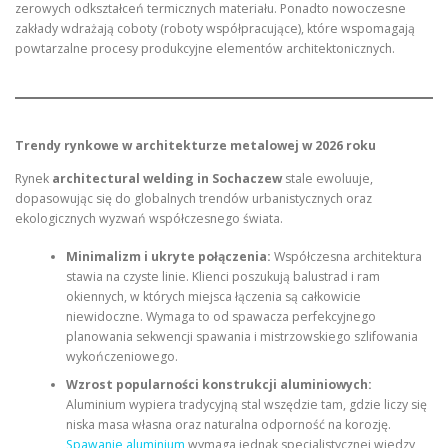
zerowych odkształceń termicznych materiału. Ponadto nowoczesne
zakłady wdrażają coboty (roboty współpracujące), które wspomagają
powtarzalne procesy produkcyjne elementów architektonicznych.
Trendy rynkowe w architekturze metalowej w 2026 roku
Rynek
architectural welding in Sochaczew
stale ewoluuje,
dopasowując się do globalnych trendów urbanistycznych oraz
ekologicznych wyzwań współczesnego świata.
Minimalizm i ukryte połączenia:
Współczesna architektura
stawia na czyste linie. Klienci poszukują balustrad i ram
okiennych, w których miejsca łączenia są całkowicie
niewidoczne. Wymaga to od spawacza perfekcyjnego
planowania sekwencji spawania i mistrzowskiego szlifowania
wykończeniowego.
Wzrost popularności konstrukcji aluminiowych:
Aluminium wypiera tradycyjną stal wszędzie tam, gdzie liczy się
niska masa własna oraz naturalna odporność na korozję.
Spawanie aluminium
wymaga jednak specjalistycznej wiedzy