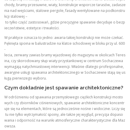
chody, bramy przesuwne, wiaty, konstrukcje wsporcze tarasów, zadasze
nia nad wejściami, stalowe pergole, fasady wentylowane na podkonstru
kcji stalowej –
to tylko część zastosowań, gdzie precyzyjne spawanie decyduje o bezp
ieczeństwie, estetyce i trwałości.
W praktyce oznacza to jedno: awaria takiej konstrukcji nie może czekać.
Pęknięta spoina w balustradzie na klatce schodowej w bloku przy ul. 600
-
lecia, zerwany zawias bramy wjazdowej do magazynu w okolicach Teres
ina, czy skorodowany słup wiaty przystankowej w centrum Sochaczewa
wymagają natychmiastowej interwencji. Właśnie dlatego profesjonalne,
awaryjne usługi spawania architektonicznego w Sochaczewie stają się us
ługą pierwszego wyboru.
Czym dokładnie jest spawanie architektoniczne?
W odróżnieniu od spawania przemysłowego ciężkich konstrukcji mosto
wych czy zbiorników ciśnieniowych, spawanie architektoniczne koncentr
uje się na elementach, które są jednocześnie nośne i widoczne. Liczy się
tu nie tylko wytrzymałość spoiny, ale także jej wygląd, precyzja dopaso
wania i odporność na warunki atmosferyczne charakterystyczne dla Maz
owsza.