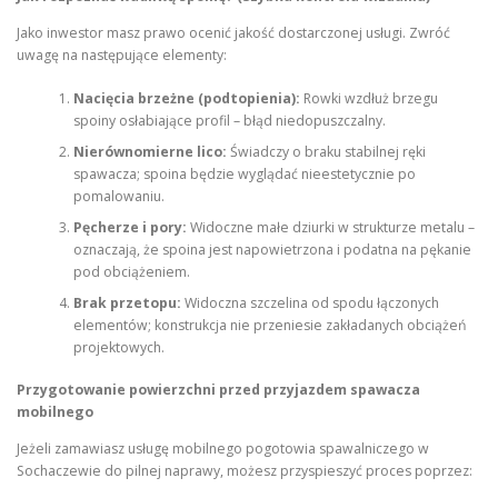
Jako inwestor masz prawo ocenić jakość dostarczonej usługi. Zwróć
uwagę na następujące elementy:
Nacięcia brzeżne (podtopienia):
Rowki wzdłuż brzegu
spoiny osłabiające profil – błąd niedopuszczalny.
Nierównomierne lico:
Świadczy o braku stabilnej ręki
spawacza; spoina będzie wyglądać nieestetycznie po
pomalowaniu.
Pęcherze i pory:
Widoczne małe dziurki w strukturze metalu –
oznaczają, że spoina jest napowietrzona i podatna na pękanie
pod obciążeniem.
Brak przetopu:
Widoczna szczelina od spodu łączonych
elementów; konstrukcja nie przeniesie zakładanych obciążeń
projektowych.
Przygotowanie powierzchni przed przyjazdem spawacza
mobilnego
Jeżeli zamawiasz usługę mobilnego pogotowia spawalniczego w
Sochaczewie do pilnej naprawy, możesz przyspieszyć proces poprzez: