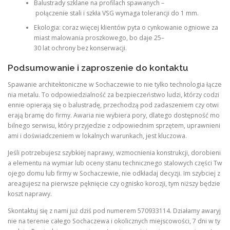
Balustrady szklane na profilach spawanych –
połączenie stali i szkła VSG wymaga tolerancji do 1 mm.
Ekologia: coraz więcej klientów pyta o cynkowanie ogniowe za
miast malowania proszkowego, bo daje 25–
30 lat ochrony bez konserwacji.
Podsumowanie i zaproszenie do kontaktu
Spawanie architektoniczne w Sochaczewie to nie tylko technologia łącze
nia metalu. To odpowiedzialność za bezpieczeństwo ludzi, którzy codzi
ennie opierają się o balustradę, przechodzą pod zadaszeniem czy otwi
erają bramę do firmy. Awaria nie wybiera pory, dlatego dostępność mo
bilnego serwisu, który przyjedzie z odpowiednim sprzętem, uprawnieni
ami i doświadczeniem w lokalnych warunkach, jest kluczowa.
Jeśli potrzebujesz szybkiej naprawy, wzmocnienia konstrukcji, dorobieni
a elementu na wymiar lub oceny stanu technicznego stalowych części Tw
ojego domu lub firmy w Sochaczewie, nie odkładaj decyzji. Im szybciej z
areagujesz na pierwsze pęknięcie czy ognisko korozji, tym niższy będzie
koszt naprawy.
Skontaktuj się z nami już dziś pod numerem 570933114. Działamy awaryj
nie na terenie całego Sochaczewa i okolicznych miejscowości, 7 dni w ty