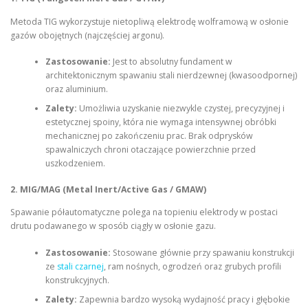
Metoda TIG wykorzystuje nietopliwą elektrodę wolframową w osłonie
gazów obojętnych (najczęściej argonu).
Zastosowanie:
Jest to absolutny fundament w
architektonicznym spawaniu stali nierdzewnej (kwasoodpornej)
oraz aluminium.
Zalety:
Umożliwia uzyskanie niezwykle czystej, precyzyjnej i
estetycznej spoiny, która nie wymaga intensywnej obróbki
mechanicznej po zakończeniu prac. Brak odprysków
spawalniczych chroni otaczające powierzchnie przed
uszkodzeniem.
2. MIG/MAG (Metal Inert/Active Gas / GMAW)
Spawanie półautomatyczne polega na topieniu elektrody w postaci
drutu podawanego w sposób ciągły w osłonie gazu.
Zastosowanie:
Stosowane głównie przy spawaniu konstrukcji
ze
stali czarnej
, ram nośnych, ogrodzeń oraz grubych profili
konstrukcyjnych.
Zalety:
Zapewnia bardzo wysoką wydajność pracy i głębokie