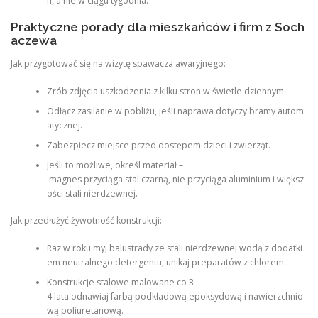
n, a nie w ciągu tygodnia.
Praktyczne porady dla mieszkańców i firm z Soch
aczewa
Jak przygotować się na wizytę spawacza awaryjnego:
Zrób zdjęcia uszkodzenia z kilku stron w świetle dziennym.
Odłącz zasilanie w pobliżu, jeśli naprawa dotyczy bramy autom
atycznej.
Zabezpiecz miejsce przed dostępem dzieci i zwierząt.
Jeśli to możliwe, określ materiał –
magnes przyciąga stal czarną, nie przyciąga aluminium i większ
ości stali nierdzewnej.
Jak przedłużyć żywotność konstrukcji:
Raz w roku myj balustrady ze stali nierdzewnej wodą z dodatki
em neutralnego detergentu, unikaj preparatów z chlorem.
Konstrukcje stalowe malowane co 3–
4 lata odnawiaj farbą podkładową epoksydową i nawierzchnio
wą poliuretanową.