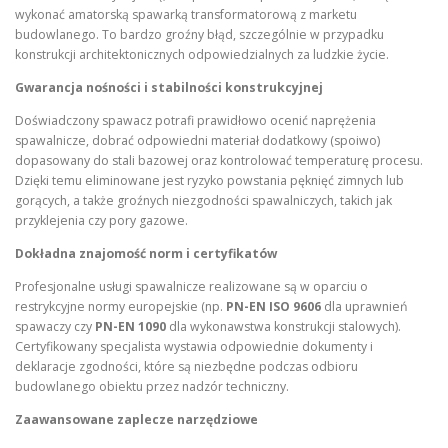
wykonać amatorską spawarką transformatorową z marketu
budowlanego. To bardzo groźny błąd, szczególnie w przypadku
konstrukcji architektonicznych odpowiedzialnych za ludzkie życie.
Gwarancja nośności i stabilności konstrukcyjnej
Doświadczony spawacz potrafi prawidłowo ocenić naprężenia
spawalnicze, dobrać odpowiedni materiał dodatkowy (spoiwo)
dopasowany do stali bazowej oraz kontrolować temperaturę procesu.
Dzięki temu eliminowane jest ryzyko powstania pęknięć zimnych lub
gorących, a także groźnych niezgodności spawalniczych, takich jak
przyklejenia czy pory gazowe.
Dokładna znajomość norm i certyfikatów
Profesjonalne usługi spawalnicze realizowane są w oparciu o
restrykcyjne normy europejskie (np.
PN-EN ISO 9606
dla uprawnień
spawaczy czy
PN-EN 1090
dla wykonawstwa konstrukcji stalowych).
Certyfikowany specjalista wystawia odpowiednie dokumenty i
deklaracje zgodności, które są niezbędne podczas odbioru
budowlanego obiektu przez nadzór techniczny.
Zaawansowane zaplecze narzędziowe