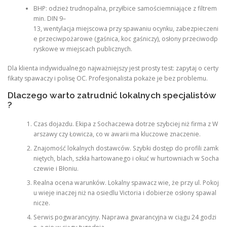
BHP: odzież trudnopalna, przyłbice samościemniające z filtrem
min. DIN 9–
13, wentylacja miejscowa przy spawaniu ocynku, zabezpieczeni
e przeciwpożarowe (gaśnica, koc gaśniczy), osłony przeciwodp
ryskowe w miejscach publicznych.
Dla klienta indywidualnego najważniejszy jest prosty test: zapytaj o certy
fikaty spawaczy i polisę OC. Profesjonalista pokaże je bez problemu.
Dlaczego warto zatrudnić lokalnych specjalistów
?
Czas dojazdu. Ekipa z Sochaczewa dotrze szybciej niż firma z W
arszawy czy Łowicza, co w awarii ma kluczowe znaczenie.
Znajomość lokalnych dostawców. Szybki dostęp do profili zamk
niętych, blach, szkła hartowanego i okuć w hurtowniach w Socha
czewie i Błoniu.
Realna ocena warunków. Lokalny spawacz wie, że przy ul. Pokoj
u wieje inaczej niż na osiedlu Victoria i dobierze osłony spawal
nicze.
Serwis pogwarancyjny. Naprawa gwarancyjna w ciągu 24 godzi