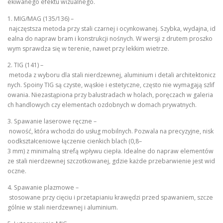
ekiwanego efektu wizualnego.
1. MIG/MAG (135/136) –
najczęstsza metoda przy stali czarnej i ocynkowanej. Szybka, wydajna, id
ealna do napraw bram i konstrukcji nośnych. W wersji z drutem proszko
wym sprawdza się w terenie, nawet przy lekkim wietrze.
2. TIG (141) –
metoda z wyboru dla stali nierdzewnej, aluminium i detali architektonicz
nych. Spoiny TIG są czyste, wąskie i estetyczne, często nie wymagają szlif
owania. Niezastąpiona przy balustradach w holach, poręczach w galeria
ch handlowych czy elementach ozdobnych w domach prywatnych.
3. Spawanie laserowe ręczne –
nowość, która wchodzi do usług mobilnych. Pozwala na precyzyjne, nisk
oodkształceniowe łączenie cienkich blach (0,8–
3 mm) z minimalną strefą wpływu ciepła. Idealne do napraw elementów
ze stali nierdzewnej szczotkowanej, gdzie każde przebarwienie jest wid
oczne.
4. Spawanie plazmowe –
stosowane przy cięciu i przetapianiu krawędzi przed spawaniem, szcze
gólnie w stali nierdzewnej i aluminium.