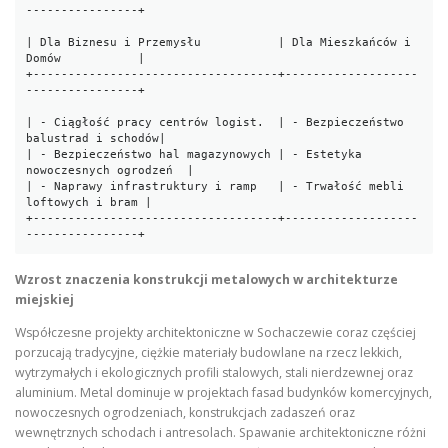
----------------+

| Dla Biznesu i Przemysłu           | Dla Mieszkańców i 
Domów           |

+-----------------------------------+-------------------
----------------+

| - Ciągłość pracy centrów logist.  | - Bezpieczeństwo 
balustrad i schodów|

| - Bezpieczeństwo hal magazynowych | - Estetyka 
nowoczesnych ogrodzeń  |

| - Naprawy infrastruktury i ramp   | - Trwałość mebli 
loftowych i bram |

+-----------------------------------+-------------------
Wzrost znaczenia konstrukcji metalowych w architekturze
miejskiej
Współczesne projekty architektoniczne w Sochaczewie coraz częściej
porzucają tradycyjne, ciężkie materiały budowlane na rzecz lekkich,
wytrzymałych i ekologicznych profili stalowych, stali nierdzewnej oraz
aluminium. Metal dominuje w projektach fasad budynków komercyjnych,
nowoczesnych ogrodzeniach, konstrukcjach zadaszeń oraz
wewnętrznych schodach i antresolach. Spawanie architektoniczne różni