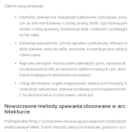
Zakres usług obejmuje:
Elementy zewnętrzne: balustrady balkonowe i schodowe, porę
cze ze stali nierdzewnej i czarnej, bramy, furtki, ogrodzenia pan
elowe z ramą spawaną, konstrukcje wiat i zadaszeń z poliwęgla
nu lub szkła.
Elementy wewnętrzne: schody spiralne i policzkowe, loftowe m
eble stalowe, ramy do szkła, antresole, konstrukcje pod sufity p
odwieszane.
Naprawy awaryjne: wzmacnianie pękniętych spoin, wymiana sk
orodowanych profili, prostowanie zdeformowanych ram, dora
bianie brakujących elementów na miejscu.
Usługi dla biznesu: regały magazynowe, stelaże pod maszyny, k
onstrukcje reklamowe, stalowe podstawy pod urządzenia HVA
C na dachach hal w Sochaczewie i okolicach.
Nowoczesne metody spawania stosowane w arc
hitekturze
Profesjonalne firmy z Sochaczewa nie pracują już wyłącznie tradycyjnym
elektrodowym MMA. Dobór metody zależy od materiału, grubości i ocz