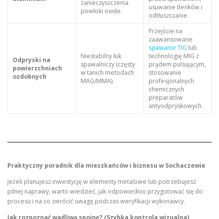
zanieczyszczenia
usuwanie tlenków i
powłoki oxide.
odtłuszczanie.
Przejście na
zaawansowane
spawanie TIG
lub
Niestabilny łuk
technologię MIG z
Odpryski na
spawalniczy (częsty
prądem pulsującym,
powierzchniach
w tanich metodach
stosowanie
ozdobnych
MAG/MMA).
profesjonalnych
chemicznych
preparatów
antyodpryskowych.
Praktyczny poradnik dla mieszkańców i biznesu w Sochaczewie
Jeżeli planujesz inwestycję w elementy metalowe lub potrzebujesz
pilnej naprawy, warto wiedzieć, jak odpowiednio przygotować się do
procesu i na co zwrócić uwagę podczas weryfikacji wykonawcy.
Jak rozpoznać wadliwą spoinę? (Szybka kontrola wizualna)