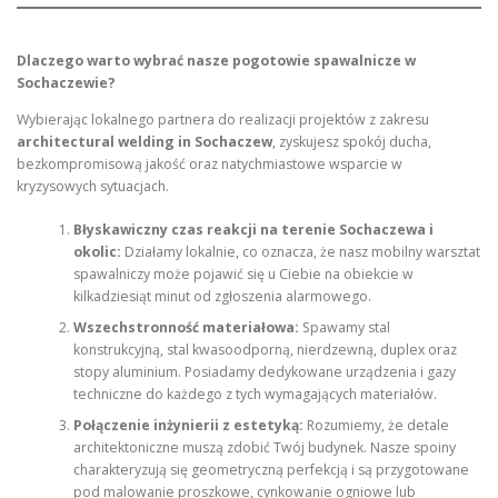
Dlaczego warto wybrać nasze pogotowie spawalnicze w
Sochaczewie?
Wybierając lokalnego partnera do realizacji projektów z zakresu
architectural welding in Sochaczew
, zyskujesz spokój ducha,
bezkompromisową jakość oraz natychmiastowe wsparcie w
kryzysowych sytuacjach.
Błyskawiczny czas reakcji na terenie Sochaczewa i
okolic:
Działamy lokalnie, co oznacza, że nasz mobilny warsztat
spawalniczy może pojawić się u Ciebie na obiekcie w
kilkadziesiąt minut od zgłoszenia alarmowego.
Wszechstronność materiałowa:
Spawamy stal
konstrukcyjną, stal kwasoodporną, nierdzewną, duplex oraz
stopy aluminium. Posiadamy dedykowane urządzenia i gazy
techniczne do każdego z tych wymagających materiałów.
Połączenie inżynierii z estetyką:
Rozumiemy, że detale
architektoniczne muszą zdobić Twój budynek. Nasze spoiny
charakteryzują się geometryczną perfekcją i są przygotowane
pod malowanie proszkowe, cynkowanie ogniowe lub