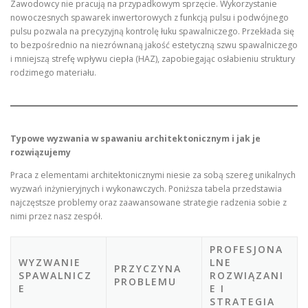
Zawodowcy nie pracują na przypadkowym sprzęcie. Wykorzystanie
nowoczesnych spawarek inwertorowych z funkcją pulsu i podwójnego
pulsu pozwala na precyzyjną kontrolę łuku spawalniczego. Przekłada się
to bezpośrednio na niezrównaną jakość estetyczną szwu spawalniczego
i mniejszą strefę wpływu ciepła (HAZ), zapobiegając osłabieniu struktury
rodzimego materiału.
Typowe wyzwania w spawaniu architektonicznym i jak je
rozwiązujemy
Praca z elementami architektonicznymi niesie za sobą szereg unikalnych
wyzwań inżynieryjnych i wykonawczych. Poniższa tabela przedstawia
najczęstsze problemy oraz zaawansowane strategie radzenia sobie z
nimi przez nasz zespół.
PROFESJONA
WYZWANIE
LNE
PRZYCZYNA
SPAWALNICZ
ROZWIĄZANI
PROBLEMU
E
E I
STRATEGIA