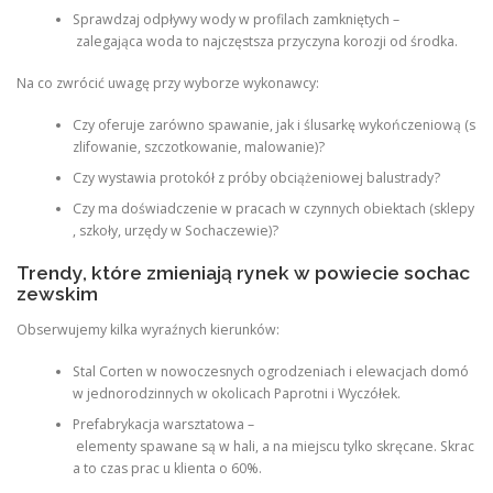
Sprawdzaj odpływy wody w profilach zamkniętych –
zalegająca woda to najczęstsza przyczyna korozji od środka.
Na co zwrócić uwagę przy wyborze wykonawcy:
Czy oferuje zarówno spawanie, jak i ślusarkę wykończeniową (s
zlifowanie, szczotkowanie, malowanie)?
Czy wystawia protokół z próby obciążeniowej balustrady?
Czy ma doświadczenie w pracach w czynnych obiektach (sklepy
, szkoły, urzędy w Sochaczewie)?
Trendy, które zmieniają rynek w powiecie sochac
zewskim
Obserwujemy kilka wyraźnych kierunków:
Stal Corten w nowoczesnych ogrodzeniach i elewacjach domó
w jednorodzinnych w okolicach Paprotni i Wyczółek.
Prefabrykacja warsztatowa –
elementy spawane są w hali, a na miejscu tylko skręcane. Skrac
a to czas prac u klienta o 60%.