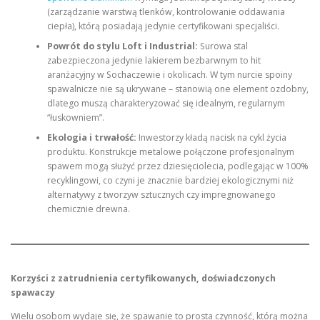
(zarządzanie warstwą tlenków, kontrolowanie oddawania
ciepła), którą posiadają jedynie certyfikowani specjaliści.
Powrót do stylu Loft i Industrial:
Surowa stal
zabezpieczona jedynie lakierem bezbarwnym to hit
aranżacyjny w Sochaczewie i okolicach. W tym nurcie spoiny
spawalnicze nie są ukrywane – stanowią one element ozdobny,
dlatego muszą charakteryzować się idealnym, regularnym
“łuskowniem”.
Ekologia i trwałość:
Inwestorzy kładą nacisk na cykl życia
produktu. Konstrukcje metalowe połączone profesjonalnym
spawem mogą służyć przez dziesięciolecia, podlegając w 100%
recyklingowi, co czyni je znacznie bardziej ekologicznymi niż
alternatywy z tworzyw sztucznych czy impregnowanego
chemicznie drewna.
Korzyści z zatrudnienia certyfikowanych, doświadczonych
spawaczy
Wielu osobom wydaje się, że spawanie to prosta czynność, którą można