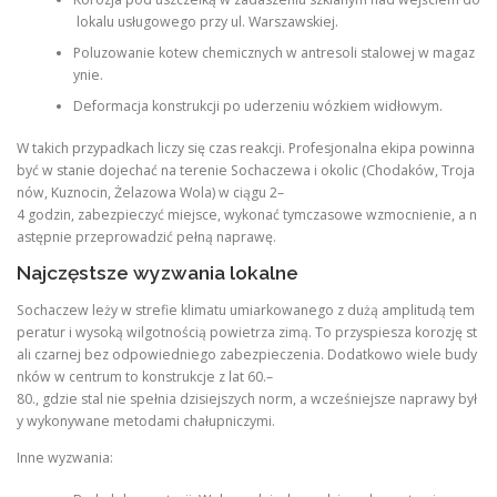
lokalu usługowego przy ul. Warszawskiej.
Poluzowanie kotew chemicznych w antresoli stalowej w magaz
ynie.
Deformacja konstrukcji po uderzeniu wózkiem widłowym.
W takich przypadkach liczy się czas reakcji. Profesjonalna ekipa powinna
być w stanie dojechać na terenie Sochaczewa i okolic (Chodaków, Troja
nów, Kuznocin, Żelazowa Wola) w ciągu 2–
4 godzin, zabezpieczyć miejsce, wykonać tymczasowe wzmocnienie, a n
astępnie przeprowadzić pełną naprawę.
Najczęstsze wyzwania lokalne
Sochaczew leży w strefie klimatu umiarkowanego z dużą amplitudą tem
peratur i wysoką wilgotnością powietrza zimą. To przyspiesza korozję st
ali czarnej bez odpowiedniego zabezpieczenia. Dodatkowo wiele budy
nków w centrum to konstrukcje z lat 60.–
80., gdzie stal nie spełnia dzisiejszych norm, a wcześniejsze naprawy był
y wykonywane metodami chałupniczymi.
Inne wyzwania: