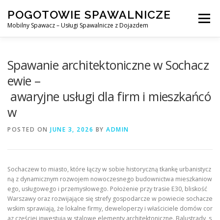
Skip
POGOTOWIE SPAWALNICZE
to
Menu
content
Mobilny Spawacz – Usługi Spawalnicze z Dojazdem
MOBILNY SPAWACZ
WARSZAWA
SPAWACZ
Spawanie architektoniczne w Sochacz
ewie –
awaryjne usługi dla firm i mieszkańcó
SPAWANIE MIG/MAG (GMAW)
NASZE USŁUGI
w
POSTED ON
KONTAKT
JUNE 3, 2026
BY
ADMIN
Sochaczew to miasto, które łączy w sobie historyczną tkankę urbanistycz
ną z dynamicznym rozwojem nowoczesnego budownictwa mieszkaniow
ego, usługowego i przemysłowego. Położenie przy trasie E30, bliskość
Warszawy oraz rozwijające się strefy gospodarcze w powiecie sochacze
wskim sprawiają, że lokalne firmy, deweloperzy i właściciele domów cor
az częściej inwestują w stalowe elementy architektoniczne. Balustrady, s