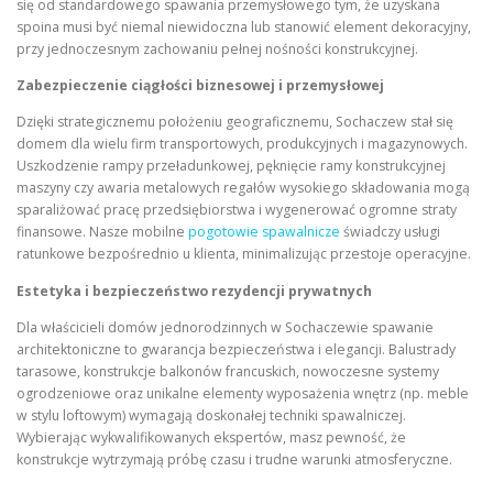
się od standardowego spawania przemysłowego tym, że uzyskana
spoina musi być niemal niewidoczna lub stanowić element dekoracyjny,
przy jednoczesnym zachowaniu pełnej nośności konstrukcyjnej.
Zabezpieczenie ciągłości biznesowej i przemysłowej
Dzięki strategicznemu położeniu geograficznemu, Sochaczew stał się
domem dla wielu firm transportowych, produkcyjnych i magazynowych.
Uszkodzenie rampy przeładunkowej, pęknięcie ramy konstrukcyjnej
maszyny czy awaria metalowych regałów wysokiego składowania mogą
sparaliżować pracę przedsiębiorstwa i wygenerować ogromne straty
finansowe. Nasze mobilne
pogotowie spawalnicze
świadczy usługi
ratunkowe bezpośrednio u klienta, minimalizując przestoje operacyjne.
Estetyka i bezpieczeństwo rezydencji prywatnych
Dla właścicieli domów jednorodzinnych w Sochaczewie spawanie
architektoniczne to gwarancja bezpieczeństwa i elegancji. Balustrady
tarasowe, konstrukcje balkonów francuskich, nowoczesne systemy
ogrodzeniowe oraz unikalne elementy wyposażenia wnętrz (np. meble
w stylu loftowym) wymagają doskonałej techniki spawalniczej.
Wybierając wykwalifikowanych ekspertów, masz pewność, że
konstrukcje wytrzymają próbę czasu i trudne warunki atmosferyczne.