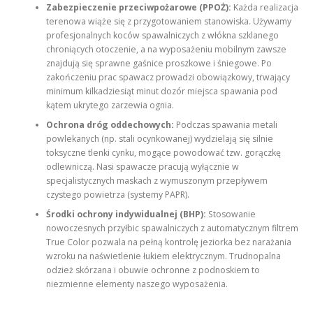
Zabezpieczenie przeciwpożarowe (PPOŻ):
Każda realizacja
terenowa wiąże się z przygotowaniem stanowiska. Używamy
profesjonalnych koców spawalniczych z włókna szklanego
chroniących otoczenie, a na wyposażeniu mobilnym zawsze
znajdują się sprawne gaśnice proszkowe i śniegowe. Po
zakończeniu prac spawacz prowadzi obowiązkowy, trwający
minimum kilkadziesiąt minut dozór miejsca spawania pod
kątem ukrytego zarzewia ognia.
Ochrona dróg oddechowych:
Podczas spawania metali
powlekanych (np. stali ocynkowanej) wydzielają się silnie
toksyczne tlenki cynku, mogące powodować tzw. gorączkę
odlewniczą. Nasi spawacze pracują wyłącznie w
specjalistycznych maskach z wymuszonym przepływem
czystego powietrza (systemy PAPR).
Środki ochrony indywidualnej (BHP):
Stosowanie
nowoczesnych przyłbic spawalniczych z automatycznym filtrem
True Color pozwala na pełną kontrolę jeziorka bez narażania
wzroku na naświetlenie łukiem elektrycznym. Trudnopalna
odzież skórzana i obuwie ochronne z podnoskiem to
niezmienne elementy naszego wyposażenia.