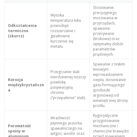
Stosowanie
precyzyjnego
Wysoka
mocowania w
temperatura łuku
przyrządach,
Odkształcenia
powoduje
spawanie
termiczne
rozszerzanie i
przerywane
(skurcz)
gwałtowne
(krokowe) oraz
kurczenie się
optymalny dobór
metalu.
parametrów
prądowych.
Spawanie z niskim
liniowym
Przegrzanie stali
wprowadzaniem
nierdzewnej niszczy
Korozja
ciepła, stosowanie
powłokę
międzykrystaliczn
gazu formującego
pasywacyjną
a
(poduszki
chromu
argonowej) od
(“przepalenie” stali).
wewnętrznej strony
profilu.
Rygorystyczne
Wrażliwość
przygotowanie
płynnego jeziorka
Porowatość
mechaniczne i
spawalniczego na
spoiny w
chemiczne krawędzi
wilgoć, wodór oraz
aluminium
przed spawaniem,