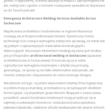
godniu. Przyjedziemy, ocenimy sytuację na miejscu i zaproponujemy trw
ałe, estetyczne i zgodne z normami rozwiązanie spawalnicze dopasowa
ne do Twoich potrzeb.
Emergency Architecture Welding Services Available Across
Sochaczew
Współczesna architektura i budownictwo w regionie Mazowsza
rozwijają się w bezprecedensowym tempie. Dynamiczny rozwój
technologii oraz rosnące wymagania estetyczne sprawiają, że metal stał
się jednym z najważniejszych materiałów konstrukcyjnych i
dekoracyjnych. Kluczowym elementem trwałego łączenia tych struktur
jest profesjonalne
architectural welding in Sochaczew
(spawanie
architektoniczne w Sochaczewie). Proces ten łączy w sobie
rygorystyczne wymagania inżynieryjne z artystyczną precyzją,
gwarantując, że spoiny są nie tylko ekstremalnie wytrzymałe, ale
również estetyczne i dopasowane do nowoczesnego designu.
Niezależnie od tego, czy jesteś właścicielem lokalnej firmy logistycznej
w pobliżu trasy poznańskiej, przedsiębiorcą zarządzającym obiektem
komercyjnym, czy prywatnym gospodarzem dbającym o nowoczesną
posiadłość, awarie konstrukcji metalowych mogą przydarzyć się w
najmniej oczekiwanym momencie. Uszkodzona brama wjazdowa,
pęknięte balustrady, osłabione schody ewakuacyjne lub awarie nośnych