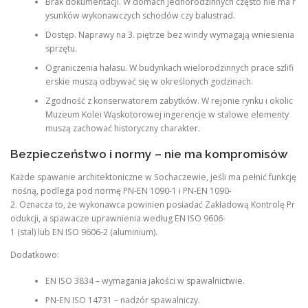
Brak dokumentacji. W domach jednorodzinnych często nie ma r
ysunków wykonawczych schodów czy balustrad.
Dostęp. Naprawy na 3. piętrze bez windy wymagają wniesienia
sprzętu.
Ograniczenia hałasu. W budynkach wielorodzinnych prace szlifi
erskie muszą odbywać się w określonych godzinach.
Zgodność z konserwatorem zabytków. W rejonie rynku i okolic
Muzeum Kolei Wąskotorowej ingerencje w stalowe elementy
muszą zachować historyczny charakter.
Bezpieczeństwo i normy – nie ma kompromisów
Każde spawanie architektoniczne w Sochaczewie, jeśli ma pełnić funkcję
nośną, podlega pod normę PN-EN 1090-1 i PN-EN 1090-
2. Oznacza to, że wykonawca powinien posiadać Zakładową Kontrolę Pr
odukcji, a spawacze uprawnienia według EN ISO 9606-
1 (stal) lub EN ISO 9606-2 (aluminium).
Dodatkowo:
EN ISO 3834 – wymagania jakości w spawalnictwie.
PN-EN ISO 14731 – nadzór spawalniczy.