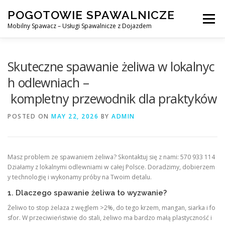
Skip
POGOTOWIE SPAWALNICZE
to
Menu
content
Mobilny Spawacz – Usługi Spawalnicze z Dojazdem
MOBILNY SPAWACZ
WARSZAWA
SPAWACZ
Skuteczne spawanie żeliwa w lokalnyc
h odlewniach –
kompletny przewodnik dla praktyków
SPAWANIE MIG/MAG (GMAW)
NASZE USŁUGI
POSTED ON
MAY 22, 2026
BY
ADMIN
KONTAKT
Masz problem ze spawaniem żeliwa? Skontaktuj się z nami: 570 933 114
Działamy z lokalnymi odlewniami w całej Polsce. Doradzimy, dobierzem
y technologię i wykonamy próby na Twoim detalu.
1. Dlaczego spawanie żeliwa to wyzwanie?
Żeliwo to stop żelaza z węglem >2%, do tego krzem, mangan, siarka i fo
sfor. W przeciwieństwie do stali, żeliwo ma bardzo małą plastyczność i