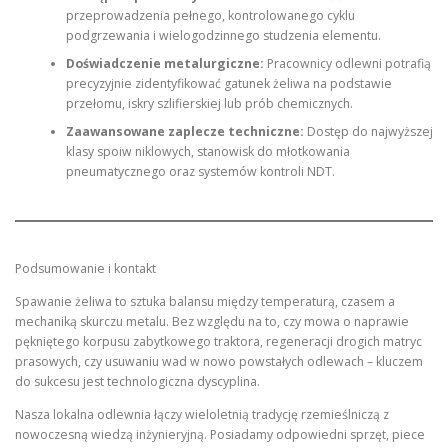
przeprowadzenia pełnego, kontrolowanego cyklu
podgrzewania i wielogodzinnego studzenia elementu.
Doświadczenie metalurgiczne:
Pracownicy odlewni potrafią
precyzyjnie zidentyfikować gatunek żeliwa na podstawie
przełomu, iskry szlifierskiej lub prób chemicznych.
Zaawansowane zaplecze techniczne:
Dostęp do najwyższej
klasy spoiw niklowych, stanowisk do młotkowania
pneumatycznego oraz systemów kontroli NDT.
Podsumowanie i kontakt
Spawanie żeliwa to sztuka balansu między temperaturą, czasem a
mechaniką skurczu metalu. Bez względu na to, czy mowa o naprawie
pękniętego korpusu zabytkowego traktora, regeneracji drogich matryc
prasowych, czy usuwaniu wad w nowo powstałych odlewach – kluczem
do sukcesu jest technologiczna dyscyplina.
Nasza lokalna odlewnia łączy wieloletnią tradycję rzemieślniczą z
nowoczesną wiedzą inżynieryjną. Posiadamy odpowiedni sprzęt, piece