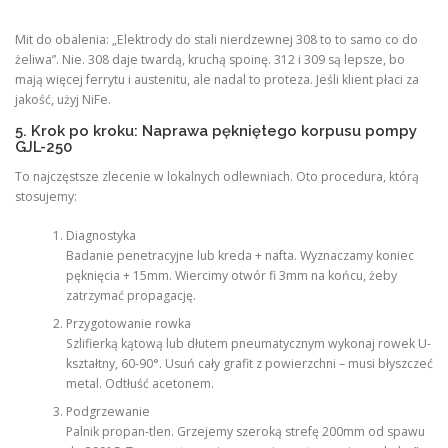
Mit do obalenia: „Elektrody do stali nierdzewnej 308 to to samo co do
żeliwa”. Nie. 308 daje twardą, kruchą spoinę. 312 i 309 są lepsze, bo
mają więcej ferrytu i austenitu, ale nadal to proteza. Jeśli klient płaci za
jakość, użyj NiFe.
5. Krok po kroku: Naprawa pękniętego korpusu pompy
GJL-250
To najczęstsze zlecenie w lokalnych odlewniach. Oto procedura, którą
stosujemy:
Diagnostyka
Badanie penetracyjne lub kreda + nafta. Wyznaczamy koniec
pęknięcia + 15mm. Wiercimy otwór fi 3mm na końcu, żeby
zatrzymać propagację.
Przygotowanie rowka
Szlifierką kątową lub dłutem pneumatycznym wykonaj rowek U-
kształtny, 60-90°. Usuń cały grafit z powierzchni – musi błyszczeć
metal. Odtłuść acetonem.
Podgrzewanie
Palnik propan-tlen. Grzejemy szeroką strefę 200mm od spawu