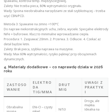
spawaniu, kontrola temp. międzyściegowej.
Zalety: Nie trzeba pieca, 80% wytrzymałości oryginału.
Wady: Spoina nieobrabialna narzędziami ze stali szybkotnącej – trzeba
użyć CBN/PCD.
Metoda 3: Spawanie na zimno <100°C
Do napraw niekonstrukcyjnych: ucha, żebra, wycieki. Specjalne elektrody
NiFe + buforowe. Klucz to minimalne wprowadzanie ciepła.
Procedura: 1. Zaspawać 20mm. 2. Przerwa. 3. Odkucie. 4. Czekać aż
detal będzie letni.
Zalety: Brak pieca, szybka naprawa na maszynie.
Wady: Max 60% wytrzymałości, ryzyko pęknięć przy obciążeniach
dynamicznych.
4. Materiały dodatkowe – co naprawdę działa w 2026
roku
ELEKTRO
UWAGI Z
ZASTOSO
DRUT
DA
PRAKTYK
WANIE
MIG
TIG/MMA
I
Droga, ale
miękka.
Obrabialna
ENi-CI – czysty
NiTi3
Idealna na
spoina
nikiel