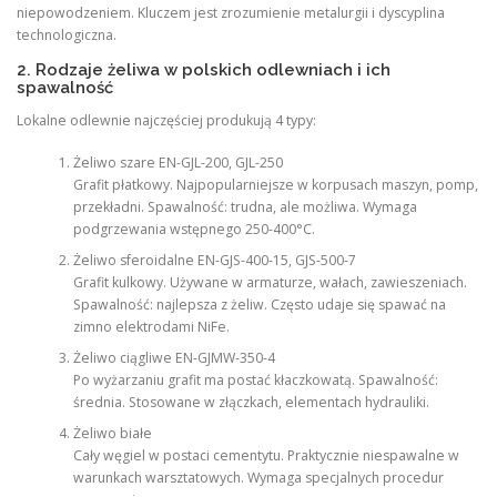
niepowodzeniem. Kluczem jest zrozumienie metalurgii i dyscyplina
technologiczna.
2. Rodzaje żeliwa w polskich odlewniach i ich
spawalność
Lokalne odlewnie najczęściej produkują 4 typy:
Żeliwo szare EN-GJL-200, GJL-250
Grafit płatkowy. Najpopularniejsze w korpusach maszyn, pomp,
przekładni. Spawalność: trudna, ale możliwa. Wymaga
podgrzewania wstępnego 250-400°C.
Żeliwo sferoidalne EN-GJS-400-15, GJS-500-7
Grafit kulkowy. Używane w armaturze, wałach, zawieszeniach.
Spawalność: najlepsza z żeliw. Często udaje się spawać na
zimno elektrodami NiFe.
Żeliwo ciągliwe EN-GJMW-350-4
Po wyżarzaniu grafit ma postać kłaczkowatą. Spawalność:
średnia. Stosowane w złączkach, elementach hydrauliki.
Żeliwo białe
Cały węgiel w postaci cementytu. Praktycznie niespawalne w
warunkach warsztatowych. Wymaga specjalnych procedur