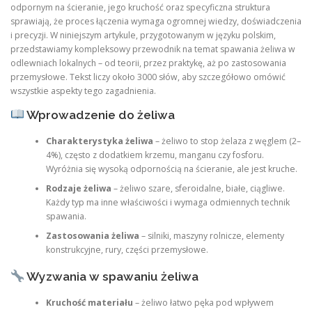
odpornym na ścieranie, jego kruchość oraz specyficzna struktura
sprawiają, że proces łączenia wymaga ogromnej wiedzy, doświadczenia
i precyzji. W niniejszym artykule, przygotowanym w języku polskim,
przedstawiamy kompleksowy przewodnik na temat spawania żeliwa w
odlewniach lokalnych – od teorii, przez praktykę, aż po zastosowania
przemysłowe. Tekst liczy około 3000 słów, aby szczegółowo omówić
wszystkie aspekty tego zagadnienia.
Wprowadzenie do żeliwa
Charakterystyka żeliwa
– żeliwo to stop żelaza z węglem (2–
4%), często z dodatkiem krzemu, manganu czy fosforu.
Wyróżnia się wysoką odpornością na ścieranie, ale jest kruche.
Rodzaje żeliwa
– żeliwo szare, sferoidalne, białe, ciągliwe.
Każdy typ ma inne właściwości i wymaga odmiennych technik
spawania.
Zastosowania żeliwa
– silniki, maszyny rolnicze, elementy
konstrukcyjne, rury, części przemysłowe.
Wyzwania w spawaniu żeliwa
Kruchość materiału
– żeliwo łatwo pęka pod wpływem