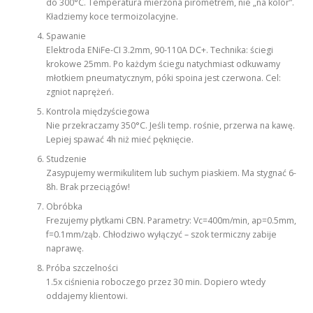
do 300°C. Temperatura mierzona pirometrem, nie „na kolor”.
Kładziemy koce termoizolacyjne.
Spawanie
Elektroda ENiFe-CI 3.2mm, 90-110A DC+. Technika: ściegi
krokowe 25mm. Po każdym ściegu natychmiast odkuwamy
młotkiem pneumatycznym, póki spoina jest czerwona. Cel:
zgniot naprężeń.
Kontrola międzyściegowa
Nie przekraczamy 350°C. Jeśli temp. rośnie, przerwa na kawę.
Lepiej spawać 4h niż mieć pęknięcie.
Studzenie
Zasypujemy wermikulitem lub suchym piaskiem. Ma stygnać 6-
8h. Brak przeciągów!
Obróbka
Frezujemy płytkami CBN. Parametry: Vc=400m/min, ap=0.5mm,
f=0.1mm/ząb. Chłodziwo wyłączyć – szok termiczny zabije
naprawę.
Próba szczelności
1.5x ciśnienia roboczego przez 30 min. Dopiero wtedy
oddajemy klientowi.