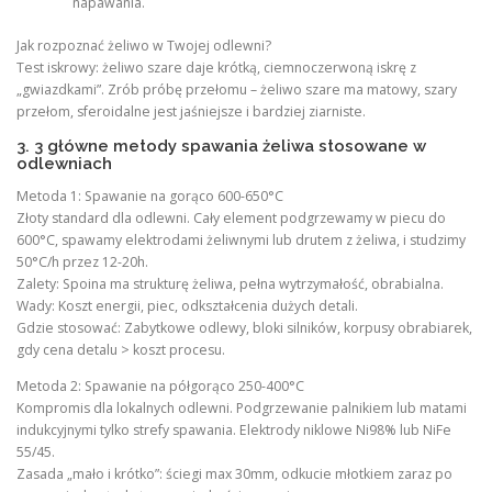
napawania.
Jak rozpoznać żeliwo w Twojej odlewni?
Test iskrowy: żeliwo szare daje krótką, ciemnoczerwoną iskrę z
„gwiazdkami”. Zrób próbę przełomu – żeliwo szare ma matowy, szary
przełom, sferoidalne jest jaśniejsze i bardziej ziarniste.
3. 3 główne metody spawania żeliwa stosowane w
odlewniach
Metoda 1: Spawanie na gorąco 600-650°C
Złoty standard dla odlewni. Cały element podgrzewamy w piecu do
600°C, spawamy elektrodami żeliwnymi lub drutem z żeliwa, i studzimy
50°C/h przez 12-20h.
Zalety: Spoina ma strukturę żeliwa, pełna wytrzymałość, obrabialna.
Wady: Koszt energii, piec, odkształcenia dużych detali.
Gdzie stosować: Zabytkowe odlewy, bloki silników, korpusy obrabiarek,
gdy cena detalu > koszt procesu.
Metoda 2: Spawanie na półgorąco 250-400°C
Kompromis dla lokalnych odlewni. Podgrzewanie palnikiem lub matami
indukcyjnymi tylko strefy spawania. Elektrody niklowe Ni98% lub NiFe
55/45.
Zasada „mało i krótko”: ściegi max 30mm, odkucie młotkiem zaraz po