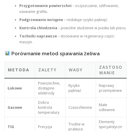
Przygotowanie powierzchni
– oczyszczanie, szlifowanie,
usuwanie grafitu.
Podgrzewanie wstępne
– redukuje ryzyko pęknięć.
Kontrola chłodzenia
– powolne studzenie w piasku lub piecu.
Techniki naprawcze
– stosowane w regeneracji części
maszyn.
Porównanie metod spawania żeliwa
ZASTOSO
METODA
ZALETY
WADY
WANIE
Powszechne,
Ryzyko
Naprawy
Łukowe
dostępne
pęknięć
przemysłowe
elektrody
Dobra
Małe
Gazowe
kontrola
Czasochłonne
odlewnie
temperatury
Elementy
Trudne w
TIG
Precyzja
specjalistyczn
praktyce