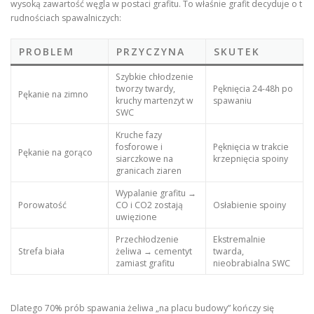
wysoką zawartość węgla w postaci grafitu. To właśnie grafit decyduje o t
rudnościach spawalniczych:
PROBLEM
PRZYCZYNA
SKUTEK
Szybkie chłodzenie
tworzy twardy,
Pęknięcia 24-48h po
Pękanie na zimno
kruchy martenzyt w
spawaniu
SWC
Kruche fazy
fosforowe i
Pęknięcia w trakcie
Pękanie na gorąco
siarczkowe na
krzepnięcia spoiny
granicach ziaren
Wypalanie grafitu →
Porowatość
CO i CO2 zostają
Osłabienie spoiny
uwięzione
Przechłodzenie
Ekstremalnie
Strefa biała
żeliwa → cementyt
twarda,
zamiast grafitu
nieobrabialna SWC
Dlatego 70% prób spawania żeliwa „na placu budowy” kończy się