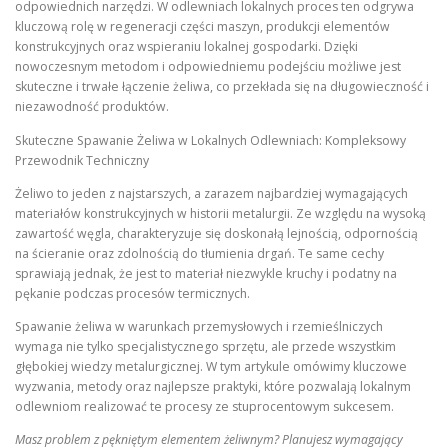
odpowiednich narzędzi. W odlewniach lokalnych proces ten odgrywa
kluczową rolę w regeneracji części maszyn, produkcji elementów
konstrukcyjnych oraz wspieraniu lokalnej gospodarki. Dzięki
nowoczesnym metodom i odpowiedniemu podejściu możliwe jest
skuteczne i trwałe łączenie żeliwa, co przekłada się na długowieczność i
niezawodność produktów.
Skuteczne Spawanie Żeliwa w Lokalnych Odlewniach: Kompleksowy
Przewodnik Techniczny
Żeliwo to jeden z najstarszych, a zarazem najbardziej wymagających
materiałów konstrukcyjnych w historii metalurgii. Ze względu na wysoką
zawartość węgla, charakteryzuje się doskonałą lejnością, odpornością
na ścieranie oraz zdolnością do tłumienia drgań. Te same cechy
sprawiają jednak, że jest to materiał niezwykle kruchy i podatny na
pękanie podczas procesów termicznych.
Spawanie żeliwa w warunkach przemysłowych i rzemieślniczych
wymaga nie tylko specjalistycznego sprzętu, ale przede wszystkim
głębokiej wiedzy metalurgicznej. W tym artykule omówimy kluczowe
wyzwania, metody oraz najlepsze praktyki, które pozwalają lokalnym
odlewniom realizować te procesy ze stuprocentowym sukcesem.
Masz problem z pękniętym elementem żeliwnym? Planujesz wymagający