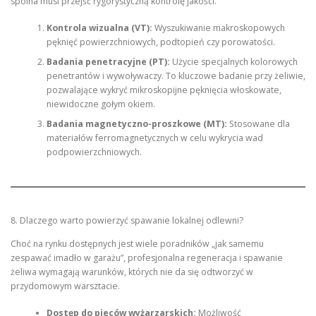
spoina musi przejść rygorystyczną kontrolę jakości.
Kontrola wizualna (VT):
Wyszukiwanie makroskopowych
pęknięć powierzchniowych, podtopień czy porowatości.
Badania penetracyjne (PT):
Użycie specjalnych kolorowych
penetrantów i wywoływaczy. To kluczowe badanie przy żeliwie,
pozwalające wykryć mikroskopijne pęknięcia włoskowate,
niewidoczne gołym okiem.
Badania magnetyczno-proszkowe (MT):
Stosowane dla
materiałów ferromagnetycznych w celu wykrycia wad
podpowierzchniowych.
8. Dlaczego warto powierzyć spawanie lokalnej odlewni?
Choć na rynku dostępnych jest wiele poradników „jak samemu
zespawać imadło w garażu”, profesjonalna regeneracja i spawanie
żeliwa wymagają warunków, których nie da się odtworzyć w
przydomowym warsztacie.
Dostęp do pieców wyżarzarskich:
Możliwość