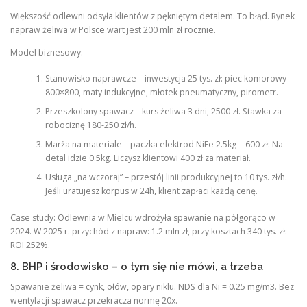
Większość odlewni odsyła klientów z pękniętym detalem. To błąd. Rynek
napraw żeliwa w Polsce wart jest 200 mln zł rocznie.
Model biznesowy:
Stanowisko naprawcze – inwestycja 25 tys. zł: piec komorowy
800×800, maty indukcyjne, młotek pneumatyczny, pirometr.
Przeszkolony spawacz – kurs żeliwa 3 dni, 2500 zł. Stawka za
robociznę 180-250 zł/h.
Marża na materiale – paczka elektrod NiFe 2.5kg = 600 zł. Na
detal idzie 0.5kg. Liczysz klientowi 400 zł za materiał.
Usługa „na wczoraj” – przestój linii produkcyjnej to 10 tys. zł/h.
Jeśli uratujesz korpus w 24h, klient zapłaci każdą cenę.
Case study: Odlewnia w Mielcu wdrożyła spawanie na półgorąco w
2024. W 2025 r. przychód z napraw: 1.2 mln zł, przy kosztach 340 tys. zł.
ROI 252%.
8. BHP i środowisko – o tym się nie mówi, a trzeba
Spawanie żeliwa = cynk, ołów, opary niklu. NDS dla Ni = 0.25 mg/m3. Bez
wentylacji spawacz przekracza normę 20x.