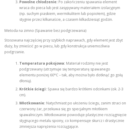
Powolne chłodzenie:
Po zakończeniu spawania element
wraca do pieca lub jest zasypywany materiałem izolacyjnym
(np. suchym piaskiem, wermikulitem lub popiołem), gdzie
stygnie przez kilkanaście, a czasem kilkadziesiąt godzin.
Metoda na zimno (Spawanie bez podgrzewania)
Stosowana najczęściej przy szybkich naprawach, gdy element jest zbyt
duży, by zmieścić go w piecu, lub gdy konstrukcja uniemożliwia
podgrzanie.
Temperatura pokojowa:
Materiał rodzimy nie jest
podgrzewany (utrzymuje się temperaturę spawanego
elementu poniżej 60°C – tak, aby można było dotknąć go gołą
dłonią).
Krótkie ściegi:
Spawa się bardzo krótkimi odcinkami (ok. 2-3
cm).
Młotkowanie:
Natychmiast po ułożeniu ściegu, zanim straci on
czerwony żar, przekuwa się go specjalnym młotkiem
spawalniczym. Młotkowanie powoduje plastyczne rozciągnięcie
stygnącego metalu spoiny, co kompensuje skurcz i drastycznie
zmniejsza naprężenia rozciągające.