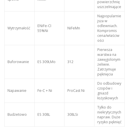
powierzchnię
uszczelniające
Najpopularnie
jsza w
ENiFe-CI
odlewniach.
Wytrzymałość
NiFeMn
55%Ni
Kompromis
cena/właściw
ości
Pierwsza
warstwa na
zawęgolonym
Buforowanie
ES 309LMo
312
żeliwie.
Zatrzymuje
pęknięcia
Do odbudowy
czopów i
Napawanie
Fe-C + Ni
ProCast Ni
gniazd
łożyskowych
Tylko do
niekrytycznych
Budżetowo
ES 308L
308LSi
napraw. Duże
ryzyko pęknięć