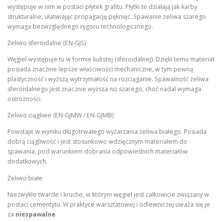
występuje w nim w postaci płytek grafitu. Płytki te działają jak karby
strukturalne, ułatwiając propagację pęknięć. Spawanie żeliwa szarego
wymaga bezwzględnego rygoru technologicznego.
Żeliwo sferoidalne (EN-GJS)
Węgiel występuje tu w formie kulistej (sferoidalnej). Dzięki temu materiał
posiada znacznie lepsze właściwości mechaniczne, w tym pewną
plastyczność i wyższą wytrzymałość na rozciąganie. Spawalność żeliwa
sferoidalnego jest znacznie wyższa niż szarego, choć nadal wymaga
ostrożności.
Żeliwo ciągliwe (EN-GJMW / EN-GJMB)
Powstaje w wyniku długotrwałego wyżarzania żeliwa białego. Posiada
dobrą ciągliwość i jest stosunkowo wdzięcznym materiałem do
spawania, pod warunkiem dobrania odpowiednich materiałów
dodatkowych.
Żeliwo białe
Niezwykle twarde i kruche, w którym węgiel jest całkowicie związany w
postaci cementytu. W praktyce warsztatowej i odlewniczej uważa się je
za
niespawalne
.