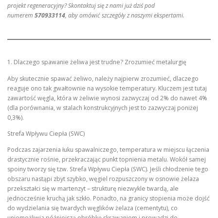
projekt regeneracyjny? Skontaktuj się z nami już dziś pod
numerem
570933114
, aby omówić szczegóły z naszymi ekspertami.
1. Dlaczego spawanie żeliwa jest trudne? Zrozumieć metalurgię
Aby skutecznie spawać żeliwo, należy najpierw zrozumieć, dlaczego
reaguje ono tak gwałtownie na wysokie temperatury. Kluczem jest tutaj
zawartość węgla, która w żeliwie wynosi zazwyczaj od 2% do nawet 4%
(dla porównania, w stalach konstrukcyjnych jest to zazwyczaj poniżej
0,3%).
Strefa Wpływu Ciepła (SWC)
Podczas zajarzenia łuku spawalniczego, temperatura w miejscu łączenia
drastycznie rośnie, przekraczając punkt topnienia metalu. Wokół samej
spoiny tworzy się tzw. Strefa Wpływu Ciepła (SWC). Jeśli chłodzenie tego
obszaru nastąpi zbyt szybko, węgiel rozpuszczony w osnowie żelaza
przekształci się w martenzyt – strukturę niezwykle twardą, ale
jednocześnie kruchą jak szkło. Ponadto, na granicy stopienia może dojść
do wydzielania się twardych węglików żelaza (cementytu), co
uniemożliwia późniejszą obróbkę skrawaniem i prowadzi do