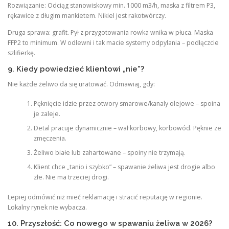
Rozwiązanie: Odciąg stanowiskowy min. 1000 m3/h, maska z filtrem P3,
rękawice z długim mankietem. Nikiel jest rakotwórczy.
Druga sprawa: grafit. Pył z przygotowania rowka wnika w płuca. Maska
FFP2 to minimum. W odlewni i tak macie systemy odpylania – podłączcie
szlifierkę.
9. Kiedy powiedzieć klientowi „nie”?
Nie każde żeliwo da się uratować. Odmawiaj, gdy:
Pęknięcie idzie przez otwory smarowe/kanaly olejowe – spoina
je zaleje.
Detal pracuje dynamicznie – wał korbowy, korbowód. Pęknie ze
zmęczenia.
Żeliwo białe lub zahartowane – spoiny nie trzymają.
Klient chce „tanio i szybko” – spawanie żeliwa jest drogie albo
złe. Nie ma trzeciej drogi.
Lepiej odmówić niż mieć reklamację i stracić reputację w regionie.
Lokalny rynek nie wybacza.
10. Przyszłość: Co nowego w spawaniu żeliwa w 2026?