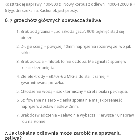
Koszt takiej naprawy: 400-800 zł. Nowy korpus z odlewni: 4000-12000 zł +
6 tygodni czekania. Rachunek jest prosty.
6. 7 grzechów głównych spawacza żeliwa
Brak podgrzania – „bo szkoda gazu”. 90% pęknięć stąd się
bierze.
Długie ściegi – powyżej 40mm naprężenia rozerwą żeliwo jak
szkło.
Brak odkucia – młotek to nie ozdoba. Ma zgniatać spoinę w
trakcie krzepnięcia.
Złe elektrody – ER70S-6 z MIG-a do stali czarnej =
gwarantowana porażka.
Chłodzenie wodą – szok termiczny = strefa biała i pęknięcia.
Szlifowanie na zero – cienka spoina nie ma jak przenieść
naprężeń. Zostaw nadlew 2mm.
Brak doświadczenia – żeliwo nie wybacza. Pierwsze 10 napraw
rób na złomie.
7. Jak lokalna odlewnia może zarobić na spawaniu
żeliwa?