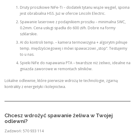
Druty proszkowe NiFe-Ti – dodatek tytanu wiąże węgiel, spoina
jest obrabialna HSS. Już w ofercie Lincoln Electric.
Spawanie laserowe z podajnikiem proszku – minimalna SWC,
0.2mm. Cena usługi spadła do 600 zł/h. Dobre na formy
szklarskie.
AI do kontroli temp. – kamera termowizyjna + algorytm pilnuje
temp. międzyściegowej i mówi spawaczowi „stop”. Testujemy
to u nas.
Spieki NiFe do napawania PTA – twardsze niż żeliwo, idealne na
gniazda zaworowe w remontach silników.
Lokalne odlewnie, które pierwsze wdrożą te technologie, zgarną
kontrakty z energetyki i kolejnictwa.
Chcesz wdrożyć spawanie żeliwa w Twojej
odlewni?
Zadzwoń: 570 933 114