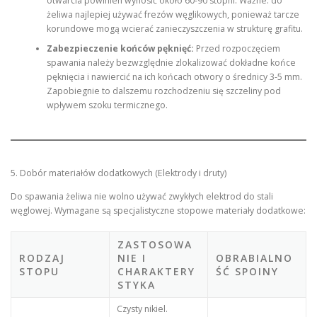
otwarcia powinien wynosić około 60-90 stopni. Ważne: do
żeliwa najlepiej używać frezów węglikowych, ponieważ tarcze
korundowe mogą wcierać zanieczyszczenia w strukturę grafitu.
Zabezpieczenie końców pęknięć:
Przed rozpoczęciem
spawania należy bezwzględnie zlokalizować dokładne końce
pęknięcia i nawiercić na ich końcach otwory o średnicy 3-5 mm.
Zapobiegnie to dalszemu rozchodzeniu się szczeliny pod
wpływem szoku termicznego.
5. Dobór materiałów dodatkowych (Elektrody i druty)
Do spawania żeliwa nie wolno używać zwykłych elektrod do stali
węglowej. Wymagane są specjalistyczne stopowe materiały dodatkowe:
ZASTOSOWA
RODZAJ
NIE I
OBRABIALNO
STOPU
CHARAKTERY
ŚĆ SPOINY
STYKA
Czysty nikiel.