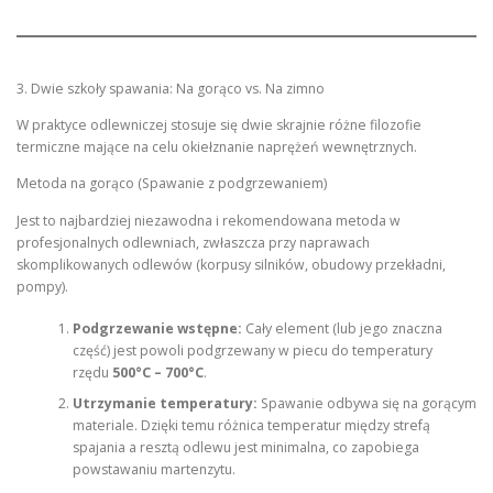
3. Dwie szkoły spawania: Na gorąco vs. Na zimno
W praktyce odlewniczej stosuje się dwie skrajnie różne filozofie
termiczne mające na celu okiełznanie naprężeń wewnętrznych.
Metoda na gorąco (Spawanie z podgrzewaniem)
Jest to najbardziej niezawodna i rekomendowana metoda w
profesjonalnych odlewniach, zwłaszcza przy naprawach
skomplikowanych odlewów (korpusy silników, obudowy przekładni,
pompy).
Podgrzewanie wstępne:
Cały element (lub jego znaczna
część) jest powoli podgrzewany w piecu do temperatury
rzędu
500°C – 700°C
.
Utrzymanie temperatury:
Spawanie odbywa się na gorącym
materiale. Dzięki temu różnica temperatur między strefą
spajania a resztą odlewu jest minimalna, co zapobiega
powstawaniu martenzytu.