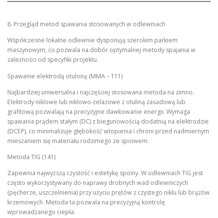
6. Przegląd metod spawania stosowanych w odlewniach
Współczesne lokalne odlewnie dysponują szerokim parkiem
maszynowym, co pozwala na dobór optymalnej metody spajania w
zależności od specyfiki projektu.
Spawanie elektrodą otuloną (MMA – 111)
Najbardziej uniwersalna i najczęściej stosowana metoda na zimno.
Elektrody niklowe lub niklowo-żelazowe z otuliną zasadową lub
grafitową pozwalają na precyzyjne dawkowanie energii. Wymaga
spawania prądem stałym (DC) z biegunowością dodatnią na elektrodzie
(DCEP), co minimalizuje głębokość wtopienia i chroni przed nadmiernym
mieszaniem się materiału rodzimego ze spoiwem.
Metoda TIG (141)
Zapewnia najwyższą czystość i estetykę spoiny. W odlewniach TIG jest
często wykorzystywany do naprawy drobnych wad odlewniczych
(pęcherze, uszczelnienia) przy użyciu prętów z czystego niklu lub brązów
krzemowych. Metoda ta pozwala na precyzyjną kontrolę
wprowadzanego ciepła.