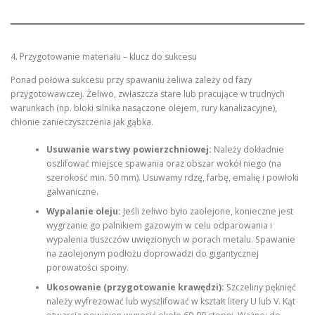
4. Przygotowanie materiału – klucz do sukcesu
Ponad połowa sukcesu przy spawaniu żeliwa zależy od fazy
przygotowawczej. Żeliwo, zwłaszcza stare lub pracujące w trudnych
warunkach (np. bloki silnika nasączone olejem, rury kanalizacyjne),
chłonie zanieczyszczenia jak gąbka.
Usuwanie warstwy powierzchniowej:
Należy dokładnie
oszlifować miejsce spawania oraz obszar wokół niego (na
szerokość min. 50 mm). Usuwamy rdzę, farbę, emalię i powłoki
galwaniczne.
Wypalanie oleju:
Jeśli żeliwo było zaolejone, konieczne jest
wygrzanie go palnikiem gazowym w celu odparowania i
wypalenia tłuszczów uwięzionych w porach metalu. Spawanie
na zaolejonym podłożu doprowadzi do gigantycznej
porowatości spoiny.
Ukosowanie (przygotowanie krawędzi):
Szczeliny pęknięć
należy wyfrezować lub wyszlifować w kształt litery U lub V. Kąt