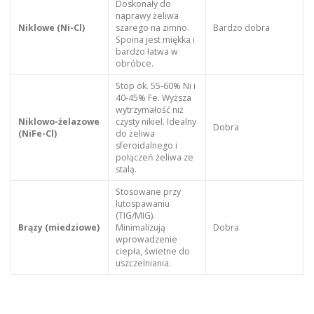
Doskonały do
naprawy żeliwa
Niklowe (Ni-Cl)
szarego na zimno.
Bardzo dobra
Spoina jest miękka i
bardzo łatwa w
obróbce.
Stop ok. 55-60% Ni i
40-45% Fe. Wyższa
wytrzymałość niż
Niklowo-żelazowe
czysty nikiel. Idealny
Dobra
(NiFe-Cl)
do żeliwa
sferoidalnego i
połączeń żeliwa ze
stalą.
Stosowane przy
lutospawaniu
(TIG/MIG).
Brązy (miedziowe)
Minimalizują
Dobra
wprowadzenie
ciepła, świetne do
uszczelniania.