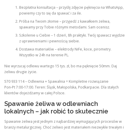
Bezpłatna konsultacja – przyślij zdjęcie pęknięcia na WhatsApp,
powiemy czy to się da spawać i za ile.
Próba na Twoim złomie – przyjedź z kawałkiem żeliwa,
spawamy przy Tobie różnymi metodami. Sam ocenisz.
Szkolenie u Ciebie – 1 dzień, 8h praktyki. Twój spawacz wyjdzie
z uprawnieniami i pewnością siebie.
Dostawa materiałów – elektrody NiFe, koce, pirometry.
Wszystko w 24h na terenie PL.
Nie wyrzucaj odlewu wartego 15 tys. zł, bo ma pęknięcie 50mm. Daj
żeliwu drugie życie.
570 933 114 – Odlewnia + Spawalnia = Kompletne rozwiązanie
Pon-Pt 7:00-17:00. Teren: Śląsk, Małopolska, Podkarpacie. Dla stałych
klientów dojeżdżamy w całej Polsce.
Spawanie żeliwa w odlewniach
lokalnych – jak robić to skutecznie
Spawanie żeliwa jest jednym z najbardziej wymagających procesów w
branży metalurgicznej. Choć żeliwo jest materiałem niezwykle trwałym i