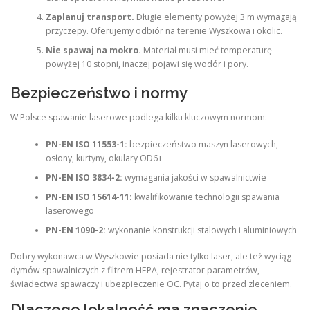
Zaplanuj transport.
Długie elementy powyżej 3 m wymagają
przyczepy. Oferujemy odbiór na terenie Wyszkowa i okolic.
Nie spawaj na mokro.
Materiał musi mieć temperaturę
powyżej 10 stopni, inaczej pojawi się wodór i pory.
Bezpieczeństwo i normy
W Polsce spawanie laserowe podlega kilku kluczowym normom:
PN-EN ISO 11553-1:
bezpieczeństwo maszyn laserowych,
osłony, kurtyny, okulary OD6+
PN-EN ISO 3834-2:
wymagania jakości w spawalnictwie
PN-EN ISO 15614-11:
kwalifikowanie technologii spawania
laserowego
PN-EN 1090-2:
wykonanie konstrukcji stalowych i aluminiowych
Dobry wykonawca w Wyszkowie posiada nie tylko laser, ale też wyciąg
dymów spawalniczych z filtrem HEPA, rejestrator parametrów,
świadectwa spawaczy i ubezpieczenie OC. Pytaj o to przed zleceniem.
Dlaczego lokalność ma znaczenie