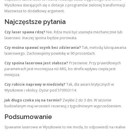
Wyszkowa starających się o dotacje z programów zielonej transformacji
Mazowsza to dodatkowy argument.
Najczęstsze pytania
Czy laser spawa rdzę?
Nie. Rdza musi być usunięta mechanicznie lub
laserowo. Inaczej spoina będzie porowata.
Czy można spawać ocynk bez zdzierania?
Tak, metodą lutospawania
laserowego. Zachowujemy powłokę w 90 procentach.
Czy spoina laserowa jest słabsza?
Przeciwnie. Przy prawidłowych
parametrach jest mocniejsza niż MIG, bo strefa wpływu ciepła jest
mniejsza.
Czy robicie naprawy w niedzielę?
Tak, dla awarii krytycznych w
Wyszkowie i okolicy. Dyżur pod 570933114.
Jak długo czeka się na termin?
Zwykle 2 do 3 dni. W sezonie
budowlanym maj-wrzesień rezerwuj z tygodniowym wyprzedzeniem.
Podsumowanie
Spawanie laserowe w Wyszkowie to nie moda, to odpowiedź na realne