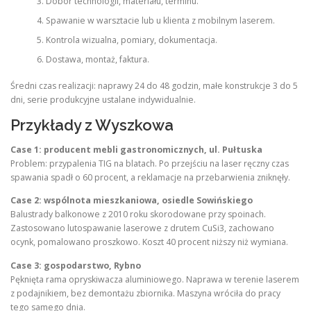
Dobór technologii, materiału, terminu.
Spawanie w warsztacie lub u klienta z mobilnym laserem.
Kontrola wizualna, pomiary, dokumentacja.
Dostawa, montaż, faktura.
Średni czas realizacji: naprawy 24 do 48 godzin, małe konstrukcje 3 do 5
dni, serie produkcyjne ustalane indywidualnie.
Przykłady z Wyszkowa
Case 1: producent mebli gastronomicznych, ul. Pułtuska
Problem: przypalenia TIG na blatach. Po przejściu na laser ręczny czas
spawania spadł o 60 procent, a reklamacje na przebarwienia zniknęły.
Case 2: wspólnota mieszkaniowa, osiedle Sowińskiego
Balustrady balkonowe z 2010 roku skorodowane przy spoinach.
Zastosowano lutospawanie laserowe z drutem CuSi3, zachowano
ocynk, pomalowano proszkowo. Koszt 40 procent niższy niż wymiana.
Case 3: gospodarstwo, Rybno
Pęknięta rama opryskiwacza aluminiowego. Naprawa w terenie laserem
z podajnikiem, bez demontażu zbiornika. Maszyna wróciła do pracy
tego samego dnia.