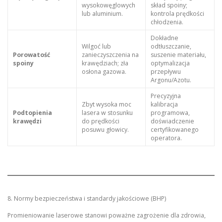
wysokowęglowych
skład spoiny;
lub aluminium.
kontrola prędkości
chłodzenia.
Dokładne
Wilgoć lub
odtłuszczanie,
Porowatość
zanieczyszczenia na
suszenie materiału,
spoiny
krawędziach; zła
optymalizacja
osłona gazowa.
przepływu
Argonu/Azotu.
Precyzyjna
Zbyt wysoka moc
kalibracja
Podtopienia
lasera w stosunku
programowa,
krawędzi
do prędkości
doświadczenie
posuwu głowicy.
certyfikowanego
operatora.
8. Normy bezpieczeństwa i standardy jakościowe (BHP)
Promieniowanie laserowe stanowi poważne zagrożenie dla zdrowia,