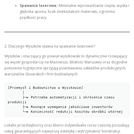
Spawanie laserowe:
Minimalne wprowadzanie ciepła, wąska i
głęboka spoina, brak zniekształceń materiału, ogromna
prędkość pracy.
2. Dlaczego Wyszków stawia na spawanie laserowe?
Wyszków i otaczający go powiat wyszkowski to dynamicznie rozwijający
się węzeł gospodarczy na Mazowszu. Bliskość Warszawy oraz dogodne
położenie logistyczne sprzyjają powstawaniu zakładów produkcyjnych,
warsztatów ślusarskich i firm budowlanych.
[Przemysł i Budownictwo w Wyszkowie] 

       │

       ├─► Potrzeba automatyzacji i skrócenia czasu 
produkcji

       ├─► Rosnące wymagania jakościowe inwestorów

Lokalni przedsiębiorcy oraz klienci indywidualni coraz częściej poszukują
usług gwarantujących najwyższą estetykę i wytrzymałość konstrukcji.