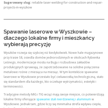
Sugerowany slug:
reliable-laser-welding-for-construction-and-repair-
projects-in-wyszkow
Spawanie laserowe w Wyszkowie –
dlaczego lokalne firmy i mieszkańcy
wybierają precyzję
Wyszków rozwija się szybciej niż kiedykolwiek. Nowe hale magazynowe
przy trasie S8, osiedla domów jednorodzinnych w okolicach Rybienka
Leśnego, modernizacje mostu na Bugu i rozbudowa zakładów
produkcyjnych sprawiają, że zapotrzebowanie na solidne połączenia
metalowe rośnie z miesiąca na miesiąc. W tym kontekście spawanie
laserowe w Wyszkowie przestało być ciekawostką technologiczną, stało
się standardem dla każdego, kto oczekuje wytrzymałości, estetyki i
terminowości.
Tradycyjne metody MIG i TIG wciąż mają swoje miejsce, co potwierdzają
lokalne firmy oferujące
spawanie stali nierdzewnej i aluminium
w
Wyszkowie. Jednak tam, gdzie liczy się minimalna strefa wpływu ciepła,