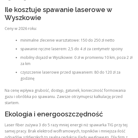
Ile kosztuje spawanie laserowe w
Wyszkowie
Ceny w 2026 roku:
minimalne zlecenie warsztatowe: 150 do 250 zł netto
spawanie ręczne laserem: 2,5 do 4 zł za centymetr spoiny
mobilny dojazd w Wyszkowie: 0 zł w promieniu 10 km, poza 2 zł
za km
czyszczenie laserowe przed spawaniem: 80 do 120 zł za
godzinę
Na cenę wpływa grubość, dostęp, gatunek, konieczność formowania
gazu i obróbka po spawaniu. Zawsze otrzymujesz kalkulację przed
startem.
Ekologia i energooszczędność
Laser fiber zużywa 3 do 5 razy mniej energii niż spawarka TIG przy tej
samej pracy. Brak elektrod wolframowych, topników i mniejsza ilość
odpadów szlifierskich to realna redukcja śladu węglowego. Dla firm z