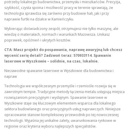
potrzeby lokalnego budownictwa, przemysłu i mieszkańców. Precyzja,
szybkość, czysta spoina i możliwość pracy w terenie sprawiają, że
technologia sprawdza się zarówno przy budowie hali, jak i przy
naprawie furtki na działce w Kamieńczyku.
Wybierając doświadczony zespół, otrzymujesz nie tylko maszynę, ale
wiedzę o materiałach, normach i warunkach Mazowsza. Unikasz
poprawek, opóźnień i ukrytych kosztów.
CTA: Masz projekt do pospawania, naprawę awaryjną lub chcesz
wycenić serię detali? Zadzwoń teraz: 570933114. Spawanie
laserowe w Wyszkowie – solidnie, na czas, lokalnie.
Niezawodne spawanie laserowe w Wyszkowie dla budownictwa i
napraw
Technologia we współczesnym przemyśle i rzemiośle rozwija się w
zawrotnym tempie. Tradycyjne metody łączenia metalu ustępują miejsca
rozwiązaniom precyzyjnym i wydajnym. Spawanie laserowe w
Wyszkowie staje się kluczowym elementem wsparcia dla lokalnego
sektora budowlanego oraz precyzyjnych usług naprawczych. Niniejsze
opracowanie stanowi kompleksowy przewodnik po tej nowoczesnej
technologii. Wyjaśnia jej unikalne zalety, uwarunkowania rynkowe w
regionie oraz kryteria wyboru najlepszych specjalistów.