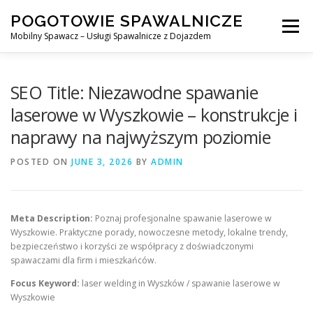
Skip
POGOTOWIE SPAWALNICZE
to
Menu
content
Mobilny Spawacz – Usługi Spawalnicze z Dojazdem
MOBILNY SPAWACZ
WARSZAWA
SPAWACZ
SEO Title: Niezawodne spawanie
laserowe w Wyszkowie – konstrukcje i
naprawy na najwyższym poziomie
SPAWANIE MIG/MAG (GMAW)
NASZE USŁUGI
POSTED ON
JUNE 3, 2026
BY
ADMIN
KONTAKT
Meta Description:
Poznaj profesjonalne spawanie laserowe w
Wyszkowie. Praktyczne porady, nowoczesne metody, lokalne trendy,
bezpieczeństwo i korzyści ze współpracy z doświadczonymi
spawaczami dla firm i mieszkańców.
Focus Keyword:
laser welding in Wyszków / spawanie laserowe w
Wyszkowie