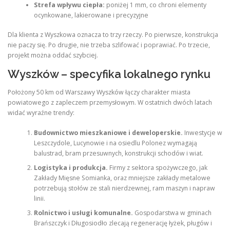
Strefa wpływu ciepła:
poniżej 1 mm, co chroni elementy
ocynkowane, lakierowane i precyzyjne
Dla klienta z Wyszkowa oznacza to trzy rzeczy. Po pierwsze, konstrukcja
nie paczy się. Po drugie, nie trzeba szlifować i poprawiać. Po trzecie,
projekt można oddać szybciej.
Wyszków – specyfika lokalnego rynku
Położony 50 km od Warszawy Wyszków łączy charakter miasta
powiatowego z zapleczem przemysłowym. W ostatnich dwóch latach
widać wyraźne trendy:
Budownictwo mieszkaniowe i deweloperskie.
Inwestycje w
Leszczydole, Lucynowie i na osiedlu Polonez wymagają
balustrad, bram przesuwnych, konstrukcji schodów i wiat.
Logistyka i produkcja.
Firmy z sektora spożywczego, jak
Zakłady Mięsne Somianka, oraz mniejsze zakłady metalowe
potrzebują stołów ze stali nierdzewnej, ram maszyn i napraw
linii.
Rolnictwo i usługi komunalne.
Gospodarstwa w gminach
Brańszczyk i Długosiodło zlecają regenerację łyżek, pługów i