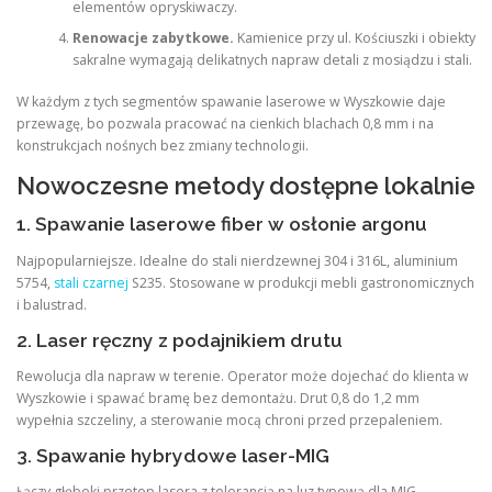
elementów opryskiwaczy.
Renowacje zabytkowe.
Kamienice przy ul. Kościuszki i obiekty
sakralne wymagają delikatnych napraw detali z mosiądzu i stali.
W każdym z tych segmentów spawanie laserowe w Wyszkowie daje
przewagę, bo pozwala pracować na cienkich blachach 0,8 mm i na
konstrukcjach nośnych bez zmiany technologii.
Nowoczesne metody dostępne lokalnie
1. Spawanie laserowe fiber w osłonie argonu
Najpopularniejsze. Idealne do stali nierdzewnej 304 i 316L, aluminium
5754,
stali czarnej
S235. Stosowane w produkcji mebli gastronomicznych
i balustrad.
2. Laser ręczny z podajnikiem drutu
Rewolucja dla napraw w terenie. Operator może dojechać do klienta w
Wyszkowie i spawać bramę bez demontażu. Drut 0,8 do 1,2 mm
wypełnia szczeliny, a sterowanie mocą chroni przed przepaleniem.
3. Spawanie hybrydowe laser-MIG
Łączy głęboki przetop lasera z tolerancją na luz typową dla MIG.