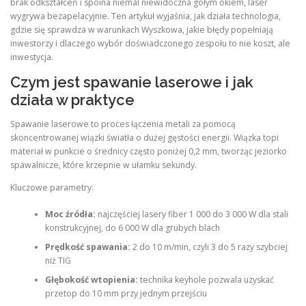
brak odkształceń i spoina niemal niewidoczna gołym okiem, laser
wygrywa bezapelacyjnie. Ten artykuł wyjaśnia, jak działa technologia,
gdzie się sprawdza w warunkach Wyszkowa, jakie błędy popełniają
inwestorzy i dlaczego wybór doświadczonego zespołu to nie koszt, ale
inwestycja.
Czym jest spawanie laserowe i jak
działa w praktyce
Spawanie laserowe to proces łączenia metali za pomocą
skoncentrowanej wiązki światła o dużej gęstości energii. Wiązka topi
materiał w punkcie o średnicy często poniżej 0,2 mm, tworząc jeziorko
spawalnicze, które krzepnie w ułamku sekundy.
Kluczowe parametry:
Moc źródła:
najczęściej lasery fiber 1 000 do 3 000 W dla stali
konstrukcyjnej, do 6 000 W dla grubych blach
Prędkość spawania:
2 do 10 m/min, czyli 3 do 5 razy szybciej
niż TIG
Głębokość wtopienia:
technika keyhole pozwala uzyskać
przetop do 10 mm przy jednym przejściu