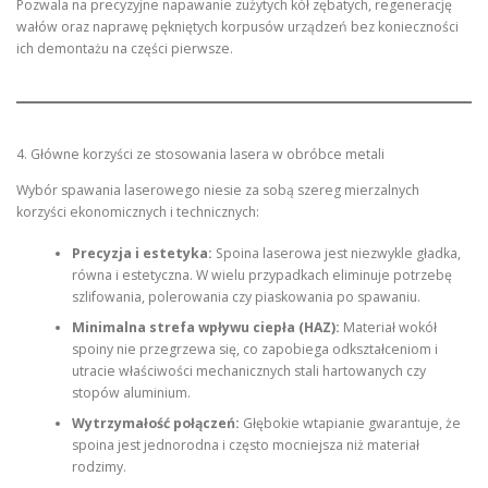
Pozwala na precyzyjne napawanie zużytych kół zębatych, regenerację
wałów oraz naprawę pękniętych korpusów urządzeń bez konieczności
ich demontażu na części pierwsze.
4. Główne korzyści ze stosowania lasera w obróbce metali
Wybór spawania laserowego niesie za sobą szereg mierzalnych
korzyści ekonomicznych i technicznych:
Precyzja i estetyka:
Spoina laserowa jest niezwykle gładka,
równa i estetyczna. W wielu przypadkach eliminuje potrzebę
szlifowania, polerowania czy piaskowania po spawaniu.
Minimalna strefa wpływu ciepła (HAZ):
Materiał wokół
spoiny nie przegrzewa się, co zapobiega odkształceniom i
utracie właściwości mechanicznych stali hartowanych czy
stopów aluminium.
Wytrzymałość połączeń:
Głębokie wtapianie gwarantuje, że
spoina jest jednorodna i często mocniejsza niż materiał
rodzimy.