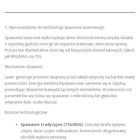
1. Wprowadzenie do technologii spawania laserowego
Spawanie laserowe wykorzystuje silnie skoncentrowaną wiązkę światła
o wysokiej gęstości energii do topienia materiału i tworzenia spoiny.
Proces ten diametralnie różni się od klasycznych metod łukowych, takich
jak MIG/MAG czy TIG.
Mechanizm działania
Laser generuje promień skupiany przez układ optyczny na bardzo małej
powierzchni. Energia świetlna błyskawicznie zamienia się w cieplną,
powodując stopienie krawędzi łączonych elementów. W zależności od
parametrów wyróżnia się spawanie z mikroblizną lub głębokie
wtapianie (tzw. oczko klucza).
Różnice technologiczne
Spawanie tradycyjne (TIG/MIG):
Szeroka strefa wpływu
ciepła, duże ryzyko odkształceń, konieczność długotrwałej
obróbki wykończeniowej.