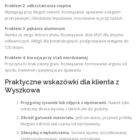
Problem 2: odkształcenia cieplne
Występują przy długich szwach. Rozwiązanie: spawanie ściegiem
przerywanym, chłodzenie impulsowe, mocowanie w przyrządach.
Problem 3: pękanie aluminium
Wynika ze złego doboru drutu. Rozwiązanie: drut AlSi5 dla stopów
odlewniczych, AlMg5 dla konstrukcyjnych, podgrzewanie wstępne do
120 stopni.
Problem 4: korozja przy stali nierdzewnej
Przyczyna to brak osłony grani. Rozwiązanie: formowanie argonu od
spodu, trawienie i pasywacja po spawaniu.
Praktyczne wskazówki dla klienta z
Wyszkowa
Przygotuj rysunek lub zdjęcie z wymiarami.
Nawet szkic
odręczny skraca wycenę z dwóch dni do godziny.
Określ gatunek materiału.
Jeśli nie wiesz, przynieś próbkę.
Magnes odróżni stal czarną od nierdzewnej.
Zdecyduj o wykończeniu.
Surowa spoina, szczotkowanie,
elektropolerowanie, malowanie proszkowe.