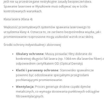
jeśli nie są przestrzegane restrykcyjne zasady bezpieczeństwa.
Spawanie laserowe w Wyszkowie musi odbywać się w ściśle
kontrolowanych warunkach.
Klasa lasera (Klasa 4)
Większość przemysłowych systemów spawania laserowego to
urządzenia klasy 4. Oznacza to, że zarówno bezpośrednia wiązka, jak i
promieniowanie rozproszone mogą uszkodzić wzrok oraz skórę.
Środki ochrony indywidualnej i zbiorowej
Okulary ochronne:
Muszą posiadać filtry dobrane do
konkretnej długości fali lasera (np. 1064 nm dla laserów Fiber) z
odpowiednim certyfikatem OD (Optical Density).
Klatki i parawany ochronne:
Stanowisko spawalnicze
powinno być odizolowane specjalnymi przegrodami
pochłaniającymi promieniowanie.
Wentylacja:
Proces generuje drobne cząstki dymów
metalicznych, co wymaga stosowania punktowych odciągów
filtrowentylacyjnych.