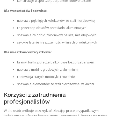
konstrukcje wsporcze pod panele fotowoltaiczne
Dla warsztatów i serwisu:
naprawa pękniętych kolektorów ze stali nierdzewnej
regeneracja obudów przekładni aluminiowych
spawanie chłodnic, zbiorników paliwa, mis olejowych
szybkie łatanie nieszczelności w liniach produkcyjnych
Dla mieszkańców Wyszkowa:
bramy, furtki, poręcze balkonowe bez przebarwień
naprawa mebli ogrodowych z aluminium
renowacja starych motocykli i rowerów
spawanie elementów ze stali nierdzewnej w kuchni
Korzyści z zatrudnienia
profesjonalistów
Wiele osób próbuje oszczędzać, zlecając prace przypadkowym
wykonawcom. Efekt to krzywe spoiny, porowatość i korozja po trzech