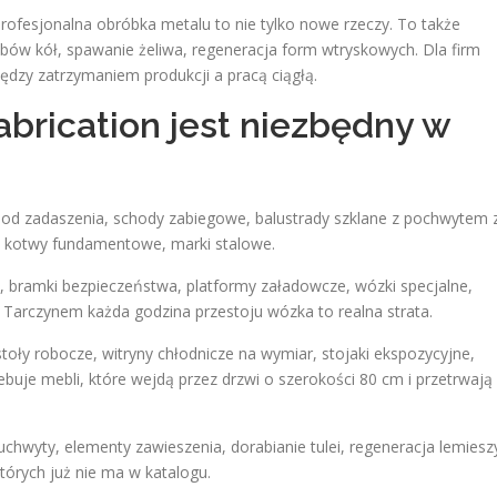
rofesjonalna obróbka metalu to nie tylko nowe rzeczy. To także
ów kół, spawanie żeliwa, regeneracja form wtryskowych. Dla firm
ędzy zatrzymaniem produkcji a pracą ciągłą.
brication jest niezbędny w
pod zadaszenia, schody zabiegowe, balustrady szklane z pochwytem 
, kotwy fundamentowe, marki stalowe.
, bramki bezpieczeństwa, platformy załadowcze, wózki specjalne,
 Tarczynem każda godzina przestoju wózka to realna strata.
stoły robocze, witryny chłodnicze na wymiar, stojaki ekspozycyjne,
ebuje mebli, które wejdą przez drzwi o szerokości 80 cm i przetrwają
hwyty, elementy zawieszenia, dorabianie tulei, regeneracja lemiesz
tórych już nie ma w katalogu.