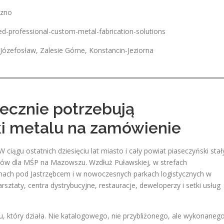
czno
-professional-custom-metal-fabrication-solutions
Józefosław, Zalesie Górne, Konstancin-Jeziorna
secznie potrzebują
ki metalu na zamówienie
 ciągu ostatnich dziesięciu lat miasto i cały powiat piaseczyński stał
ubów dla MŚP na Mazowszu. Wzdłuż Puławskiej, w strefach
ch pod Jastrzębcem i w nowoczesnych parkach logistycznych w
sztaty, centra dystrybucyjne, restauracje, deweloperzy i setki usług
u, który działa. Nie katalogowego, nie przybliżonego, ale wykonaneg