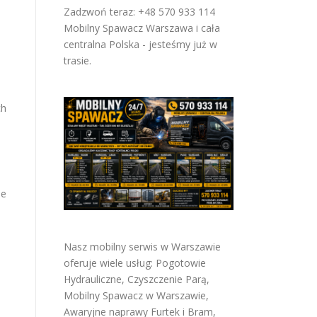
Zadzwoń teraz: +48 570 933 114
Mobilny Spawacz Warszawa i cała
centralna Polska - jesteśmy już w
trasie.
ch
le
Nasz mobilny serwis w Warszawie
oferuje wiele usług:
Pogotowie
Hydrauliczne
,
Czyszczenie Parą
,
Mobilny Spawacz w Warszawie
,
Awaryjne naprawy Furtek i Bram
,