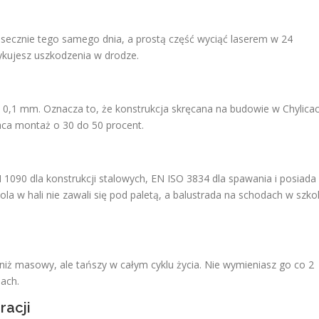
asecznie tego samego dnia, a prostą część wyciąć laserem w 24
yzykujesz uszkodzenia w drodze.
- 0,1 mm. Oznacza to, że konstrukcja skręcana na budowie w Chylica
raca montaż o 30 do 50 procent.
1090 dla konstrukcji stalowych, EN ISO 3834 dla spawania i posiada
ola w hali nie zawali się pod paletą, a balustrada na schodach w szko
iż masowy, ale tańszy w całym cyklu życia. Nie wymieniasz go co 2
jach.
racji