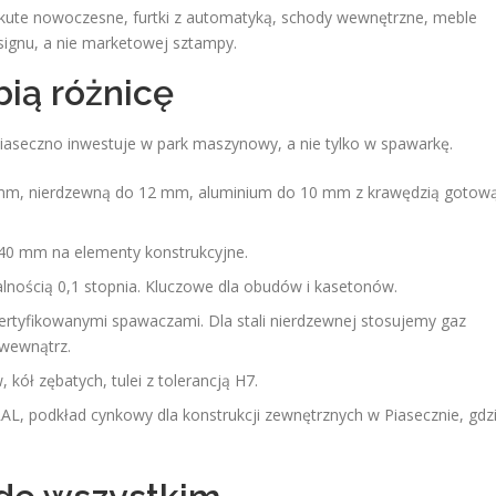
 kute nowoczesne, furtki z automatyką, schody wewnętrzne, meble
esignu, a nie marketowej sztampy.
bią różnicę
Piaseczno inwestuje w park maszynowy, a nie tylko w spawarkę.
 20 mm, nierdzewną do 12 mm, aluminium do 10 mm z krawędzią gotow
-40 mm na elementy konstrukcyjne.
lnością 0,1 stopnia. Kluczowe dla obudów i kasetonów.
ertyfikowanymi spawaczami. Dla stali nierdzewnej stosujemy gaz
 wewnątrz.
 kół zębatych, tulei z tolerancją H7.
L, podkład cynkowy dla konstrukcji zewnętrznych w Piasecznie, gdz