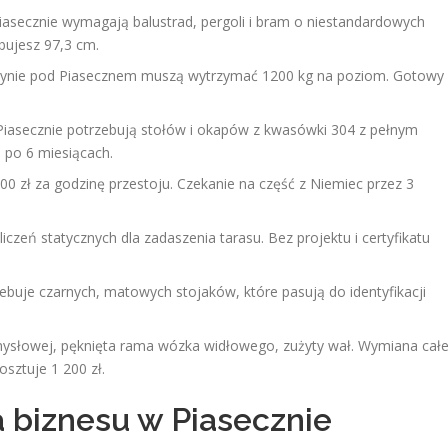
iasecznie wymagają balustrad, pergoli i bram o niestandardowych
bujesz 97,3 cm.
zynie pod Piasecznem muszą wytrzymać 1200 kg na poziom. Gotowy
Piasecznie potrzebują stołów i okapów z kwasówki 304 z pełnym
 po 6 miesiącach.
 000 zł za godzinę przestoju. Czekanie na część z Niemiec przez 3
czeń statycznych dla zadaszenia tarasu. Bez projektu i certyfikatu
zebuje czarnych, matowych stojaków, które pasują do identyfikacji
ysłowej, pęknięta rama wózka widłowego, zużyty wał. Wymiana całe
sztuje 1 200 zł.
a biznesu w Piasecznie