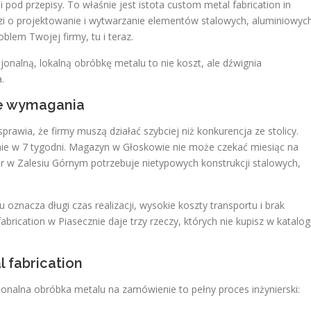
 pod przepisy. To właśnie jest istota custom metal fabrication in
dzi o projektowanie i wytwarzanie elementów stalowych, aluminiowych
oblem Twojej firmy, tu i teraz.
jonalną, lokalną obróbkę metalu to nie koszt, ale dźwignia
.
ne wymagania
awia, że firmy muszą działać szybciej niż konkurencja ze stolicy.
, nie w 7 tygodni. Magazyn w Głoskowie nie może czekać miesiąc na
 w Zalesiu Górnym potrzebuje nietypowych konstrukcji stalowych,
 oznacza długi czas realizacji, wysokie koszty transportu i brak
brication w Piasecznie daje trzy rzeczy, których nie kupisz w katalog
 fabrication
onalna obróbka metalu na zamówienie to pełny proces inżynierski: