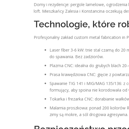
Domy i rezydencje: pergole lamelowe, ogrodzenia
loft. Mieszkańcy Zalesia i Konstancina oczekują d
Technologie, które ro
Profesjonalny zakład custom metal fabrication in 
Laser fiber 3-6 kW: tnie stal czarną do
do spawania. Bez zadziorów.
Plazma CNC: idealna do grubych blach 20
Prasa krawędziowa CNC: gięcie z powtarza
Spawanie TIG 141 i MIG/MAG 135/136: z c
formujący, aby spoina nie korodowała od
Tokarka i frezarka CNC: dorabianie wałków,
Malarnia proszkowa: ponad 200 kolorów RA
zimy są mokre, a sól drogowa agresywna.