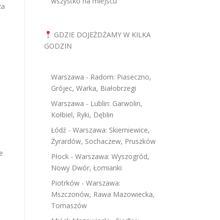
wszystko na miejscu
za
GDZIE DOJEŻDŻAMY W KILKA
GODZIN
Warszawa - Radom: Piaseczno,
Grójec, Warka, Białobrzegi
.
Warszawa - Lublin: Garwolin,
Kołbiel, Ryki, Dęblin
Łódź - Warszawa: Skierniewice,
Żyrardów, Sochaczew, Pruszków
e
Płock - Warszawa: Wyszogród,
Nowy Dwór, Łomianki
Piotrków - Warszawa:
Mszczonów, Rawa Mazowiecka,
Tomaszów