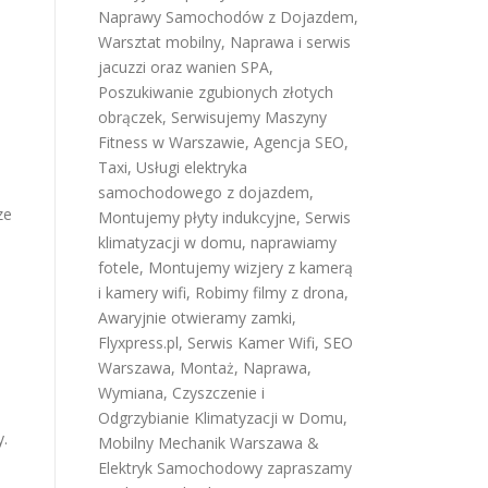
Naprawy Samochodów z Dojazdem
,
Warsztat mobilny
,
Naprawa i serwis
jacuzzi oraz wanien SPA
,
Poszukiwanie zgubionych złotych
obrączek
,
Serwisujemy Maszyny
Fitness w Warszawie
,
Agencja SEO
,
Taxi
,
Usługi elektryka
samochodowego z dojazdem
,
ze
Montujemy płyty indukcyjne
,
Serwis
klimatyzacji w domu
,
naprawiamy
fotele
,
Montujemy wizjery z kamerą
i kamery wifi
,
Robimy filmy z drona
,
Awaryjnie otwieramy zamki
,
Flyxpress.pl
,
Serwis Kamer Wifi
,
SEO
Warszawa
,
Montaż, Naprawa,
Wymiana, Czyszczenie i
Odgrzybianie Klimatyzacji w Domu
,
y.
Mobilny Mechanik Warszawa &
Elektryk Samochodowy
zapraszamy