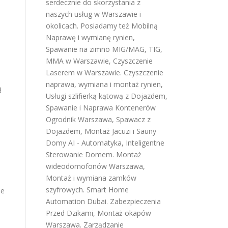
serdecznie do skorzystania z
naszych usług w Warszawie i
okolicach. Posiadamy też
Mobilną
Naprawę i wymianę rynien
,
Spawanie na zimno MIG/MAG, TIG,
MMA w Warszawie
,
Czyszczenie
Laserem w Warszawie
.
Czyszczenie
naprawa, wymiana i montaż rynien
,
ą
Usługi szlifierką kątową z Dojazdem
,
Spawanie i Naprawa Kontenerów
Ogrodnik Warszawa
,
Spawacz z
Dojazdem
,
Montaż Jacuzi i Sauny
Domy AI - Automatyka, Inteligentne
Sterowanie Domem
.
Montaż
wideodomofonów Warszawa
,
Montaż i wymiana zamków
szyfrowych
.
Smart Home
ie
Automation Dubai
.
Zabezpieczenia
Przed Dzikami
,
Montaż okapów
Warszawa
.
Zarządzanie