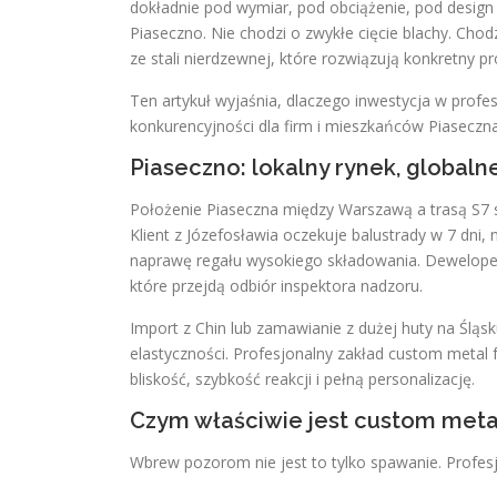
dokładnie pod wymiar, pod obciążenie, pod design i
Piaseczno. Nie chodzi o zwykłe cięcie blachy. Cho
ze stali nierdzewnej, które rozwiązują konkretny pr
Ten artykuł wyjaśnia, dlaczego inwestycja w profes
konkurencyjności dla firm i mieszkańców Piaseczna
Piaseczno: lokalny rynek, global
Położenie Piaseczna między Warszawą a trasą S7 spr
Klient z Józefosławia oczekuje balustrady w 7 dni
naprawę regału wysokiego składowania. Deweloper
które przejdą odbiór inspektora nadzoru.
Import z Chin lub zamawianie z dużej huty na Śląsku
elastyczności. Profesjonalny zakład custom metal fa
bliskość, szybkość reakcji i pełną personalizację.
Czym właściwie jest custom metal
Wbrew pozorom nie jest to tylko spawanie. Profesj