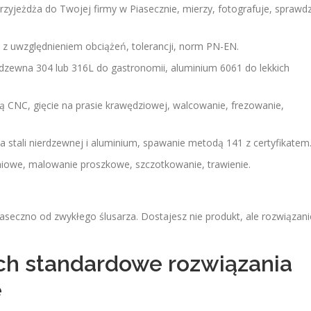
przyjeżdża do Twojej firmy w Piasecznie, mierzy, fotografuje, sprawd
 z uwzględnieniem obciążeń, tolerancji, norm PN-EN.
erdzewna 304 lub 316L do gastronomii, aluminium 6061 do lekkich
zmą CNC, gięcie na prasie krawędziowej, walcowanie, frezowanie,
a stali nierdzewnej i aluminium, spawanie metodą 141 z certyfikatem
iowe, malowanie proszkowe, szczotkowanie, trawienie.
iaseczno od zwykłego ślusarza. Dostajesz nie produkt, ale rozwiązani
ch standardowe rozwiązania
e