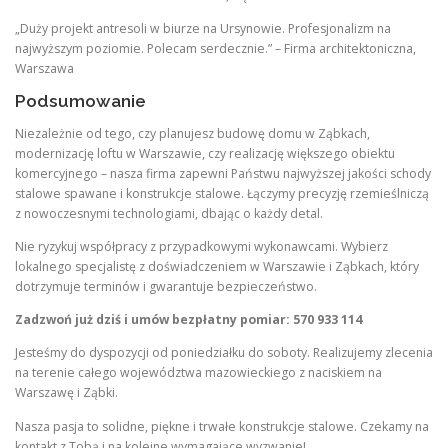
„Duży projekt antresoli w biurze na Ursynowie. Profesjonalizm na
najwyższym poziomie. Polecam serdecznie.” – Firma architektoniczna,
Warszawa
Podsumowanie
Niezależnie od tego, czy planujesz budowę domu w Ząbkach,
modernizację loftu w Warszawie, czy realizację większego obiektu
komercyjnego – nasza firma zapewni Państwu najwyższej jakości schody
stalowe spawane i konstrukcje stalowe. Łączymy precyzję rzemieślniczą
z nowoczesnymi technologiami, dbając o każdy detal.
Nie ryzykuj współpracy z przypadkowymi wykonawcami. Wybierz
lokalnego specjalistę z doświadczeniem w Warszawie i Ząbkach, który
dotrzymuje terminów i gwarantuje bezpieczeństwo.
Zadzwoń już dziś i umów bezpłatny pomiar: 570 933 114
Jesteśmy do dyspozycji od poniedziałku do soboty. Realizujemy zlecenia
na terenie całego województwa mazowieckiego z naciskiem na
Warszawę i Ząbki.
Nasza pasja to solidne, piękne i trwałe konstrukcje stalowe. Czekamy na
kontakt z Tobą i na kolejne wymagające wyzwanie!