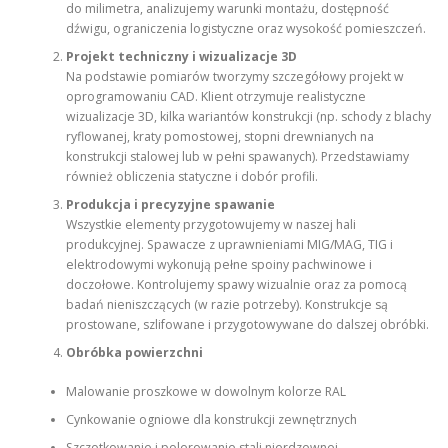
do milimetra, analizujemy warunki montażu, dostępność
dźwigu, ograniczenia logistyczne oraz wysokość pomieszczeń.
Projekt techniczny i wizualizacje 3D
Na podstawie pomiarów tworzymy szczegółowy projekt w
oprogramowaniu CAD. Klient otrzymuje realistyczne
wizualizacje 3D, kilka wariantów konstrukcji (np. schody z blachy
ryflowanej, kraty pomostowej, stopni drewnianych na
konstrukcji stalowej lub w pełni spawanych). Przedstawiamy
również obliczenia statyczne i dobór profili.
Produkcja i precyzyjne spawanie
Wszystkie elementy przygotowujemy w naszej hali
produkcyjnej. Spawacze z uprawnieniami MIG/MAG, TIG i
elektrodowymi wykonują pełne spoiny pachwinowe i
doczołowe. Kontrolujemy spawy wizualnie oraz za pomocą
badań nieniszczących (w razie potrzeby). Konstrukcje są
prostowane, szlifowane i przygotowywane do dalszej obróbki.
Obróbka powierzchni
Malowanie proszkowe w dowolnym kolorze RAL
Cynkowanie ogniowe dla konstrukcji zewnętrznych
Szczotkowanie i polerowanie stali nierdzewnej