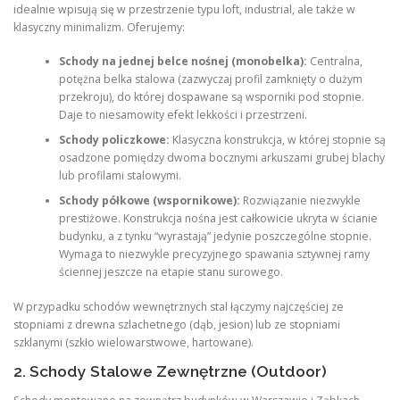
idealnie wpisują się w przestrzenie typu loft, industrial, ale także w
klasyczny minimalizm. Oferujemy:
Schody na jednej belce nośnej (monobelka):
Centralna,
potężna belka stalowa (zazwyczaj profil zamknięty o dużym
przekroju), do której dospawane są wsporniki pod stopnie.
Daje to niesamowity efekt lekkości i przestrzeni.
Schody policzkowe:
Klasyczna konstrukcja, w której stopnie są
osadzone pomiędzy dwoma bocznymi arkuszami grubej blachy
lub profilami stalowymi.
Schody półkowe (wspornikowe):
Rozwiązanie niezwykle
prestiżowe. Konstrukcja nośna jest całkowicie ukryta w ścianie
budynku, a z tynku “wyrastają” jedynie poszczególne stopnie.
Wymaga to niezwykle precyzyjnego spawania sztywnej ramy
ściennej jeszcze na etapie stanu surowego.
W przypadku schodów wewnętrznych stal łączymy najczęściej ze
stopniami z drewna szlachetnego (dąb, jesion) lub ze stopniami
szklanymi (szkło wielowarstwowe, hartowane).
2. Schody Stalowe Zewnętrzne (Outdoor)