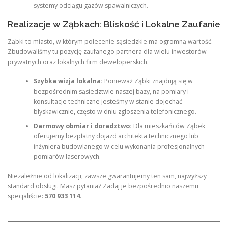
systemy odciągu gazów spawalniczych.
Realizacje w Ząbkach: Bliskość i Lokalne Zaufanie
Ząbki to miasto, w którym polecenie sąsiedzkie ma ogromną wartość.
Zbudowaliśmy tu pozycję zaufanego partnera dla wielu inwestorów
prywatnych oraz lokalnych firm deweloperskich.
Szybka wizja lokalna:
Ponieważ Ząbki znajdują się w
bezpośrednim sąsiedztwie naszej bazy, na pomiary i
konsultacje techniczne jesteśmy w stanie dojechać
błyskawicznie, często w dniu zgłoszenia telefonicznego.
Darmowy obmiar i doradztwo:
Dla mieszkańców Ząbek
oferujemy bezpłatny dojazd architekta technicznego lub
inżyniera budowlanego w celu wykonania profesjonalnych
pomiarów laserowych.
Niezależnie od lokalizacji, zawsze gwarantujemy ten sam, najwyższy
standard obsługi. Masz pytania? Zadaj je bezpośrednio naszemu
specjaliście:
570 933 114
.