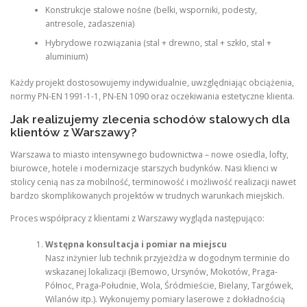
Konstrukcje stalowe nośne (belki, wsporniki, podesty,
antresole, zadaszenia)
Hybrydowe rozwiązania (stal + drewno, stal + szkło, stal +
aluminium)
Każdy projekt dostosowujemy indywidualnie, uwzględniając obciążenia,
normy PN-EN 1991-1-1, PN-EN 1090 oraz oczekiwania estetyczne klienta.
Jak realizujemy zlecenia schodów stalowych dla
klientów z Warszawy?
Warszawa to miasto intensywnego budownictwa – nowe osiedla, lofty,
biurowce, hotele i modernizacje starszych budynków. Nasi klienci w
stolicy cenią nas za mobilność, terminowość i możliwość realizacji nawet
bardzo skomplikowanych projektów w trudnych warunkach miejskich.
Proces współpracy z klientami z Warszawy wygląda następująco:
Wstępna konsultacja i pomiar na miejscu
Nasz inżynier lub technik przyjeżdża w dogodnym terminie do
wskazanej lokalizacji (Bemowo, Ursynów, Mokotów, Praga-
Północ, Praga-Południe, Wola, Śródmieście, Bielany, Targówek,
Wilanów itp.). Wykonujemy pomiary laserowe z dokładnością