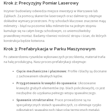
Krok 2: Precyzyjny Pomiar Laserowy
Inżynier budowlany odwiedza miejsce inwestycji w Warszawie lub
Ząbkach. Za pomocą skanerów laserowych oraz dalmierzy zdejmuje
dokładne wymiary przestrzeni. Przy schodach kluczowe znaczenie mają
milimetry – błąd na poziomie kilku milimetrów na jednym stopniu
kumuluje się na całym biegu schodowym, co uniemożliwiłoby
prawidłowy montaż. Badamy również nośność stropu i ścian, do których
konstrukcja będzie kotwiona.
Krok 3: Prefabrykacja w Parku Maszynowym
Po zatwierdzeniu rysunków wykonawczych przez klienta, materiał trafia
na halę produkcyjną. Nasz proces prefabrykacji obejmuje:
Cięcie mechaniczne i plazmowe:
Profile i blachy są docinane
z zachowaniem idealnych kątów.
Przygotowanie krawędzi do spawania:
Ukosowanie
krawędzi grubych elementów (np. blach policzkowych), co jest
niezbędne do uzyskania pełnego wtopu spawalniczego.
Spawanie strukturalne:
Prace prowadzone są na
specjalistycznych stołach spawalniczych, co eliminuje ryzyko
odkształceń spawalniczych (skurczów termicznych metalu).