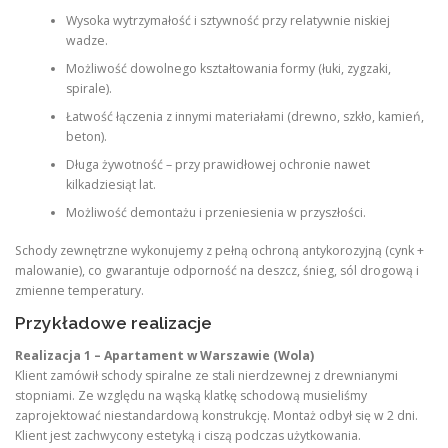
Wysoka wytrzymałość i sztywność przy relatywnie niskiej
wadze.
Możliwość dowolnego kształtowania formy (łuki, zygzaki,
spirale).
Łatwość łączenia z innymi materiałami (drewno, szkło, kamień,
beton).
Długa żywotność – przy prawidłowej ochronie nawet
kilkadziesiąt lat.
Możliwość demontażu i przeniesienia w przyszłości.
Schody zewnętrzne wykonujemy z pełną ochroną antykorozyjną (cynk +
malowanie), co gwarantuje odporność na deszcz, śnieg, sól drogową i
zmienne temperatury.
Przykładowe realizacje
Realizacja 1 – Apartament w Warszawie (Wola)
Klient zamówił schody spiralne ze stali nierdzewnej z drewnianymi
stopniami. Ze względu na wąską klatkę schodową musieliśmy
zaprojektować niestandardową konstrukcję. Montaż odbył się w 2 dni.
Klient jest zachwycony estetyką i ciszą podczas użytkowania.