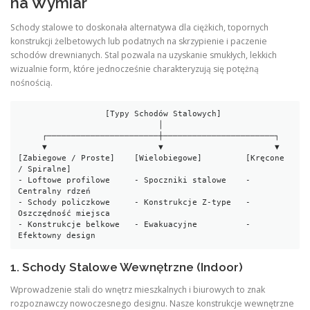
na Wymiar
Schody stalowe to doskonała alternatywa dla ciężkich, topornych
konstrukcji żelbetowych lub podatnych na skrzypienie i paczenie
schodów drewnianych. Stal pozwala na uzyskanie smukłych, lekkich
wizualnie form, które jednocześnie charakteryzują się potężną
nośnością.
                  [Typy Schodów Stalowych]

                             │

     ┌───────────────────────┼───────────────────────┐

     ▼                       ▼                       ▼

[Zabiegowe / Proste]    [Wielobiegowe]         [Kręcone 
/ Spiralne]

- Loftowe profilowe     - Spoczniki stalowe    - 
Centralny rdzeń

- Schody policzkowe     - Konstrukcje Z-type   - 
Oszczędność miejsca

- Konstrukcje belkowe   - Ewakuacyjne          - 
1. Schody Stalowe Wewnętrzne (Indoor)
Wprowadzenie stali do wnętrz mieszkalnych i biurowych to znak
rozpoznawczy nowoczesnego designu. Nasze konstrukcje wewnętrzne