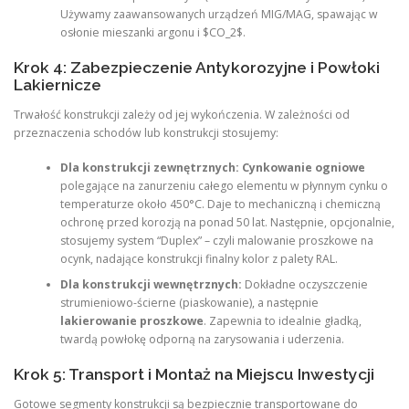
Używamy zaawansowanych urządzeń MIG/MAG, spawając w
osłonie mieszanki argonu i $CO_2$.
Krok 4: Zabezpieczenie Antykorozyjne i Powłoki
Lakiernicze
Trwałość konstrukcji zależy od jej wykończenia. W zależności od
przeznaczenia schodów lub konstrukcji stosujemy:
Dla konstrukcji zewnętrznych:
Cynkowanie ogniowe
polegające na zanurzeniu całego elementu w płynnym cynku o
temperaturze około 450°C. Daje to mechaniczną i chemiczną
ochronę przed korozją na ponad 50 lat. Następnie, opcjonalnie,
stosujemy system “Duplex” – czyli malowanie proszkowe na
ocynk, nadające konstrukcji finalny kolor z palety RAL.
Dla konstrukcji wewnętrznych:
Dokładne oczyszczenie
strumieniowo-ścierne (piaskowanie), a następnie
lakierowanie proszkowe
. Zapewnia to idealnie gładką,
twardą powłokę odporną na zarysowania i uderzenia.
Krok 5: Transport i Montaż na Miejscu Inwestycji
Gotowe segmenty konstrukcji są bezpiecznie transportowane do