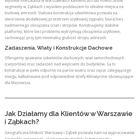
Wysokie mieszkania w warszawskich kamienicach lub nowoczesne
segmenty w Ząbkach z wysokim poddaszem to idealne miejsca na
budowę antresoli. Stalowa konstrukcja szkieletowa pozwala na
stworzenie dodatkowej przestrzeni użytkowej (sypialni, biura) bez
nadmiernego obciążania ścian i stropów. Konstruujemy stabilne
platformy, które bez problemu wytrzymują obciążenia użytkowe,
zachowując przy tym minimalną grubość stropu antresoli.
Zadaszenia, Wiaty i Konstrukcje Dachowe
Oferujemy spawanie szkieletów dachowych, wiat samochodowych
(carportów) oraz zadaszeń nad wejściami do budynków. Są to
konstrukcje w pełni odporne na parcie wiatru oraz ciężar zalegającego
śniegu, kalkulowane pod odpowiednie strefy klimatyczne obowiązujące
dla Mazowsza.
Jak Działamy dla Klientów w Warszawie
i Ząbkach?
Geograficzna bliskość Warszawy i Ząbek pozwala nam na wypracowanie
niezwykle sprawnego, elastycznego modelu logistycznego i