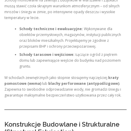
Schody montowane na zewnątrz budynków w Warszawie i Ząbkach
muszą stawić czoła skrajnym warunkom atmosferycznym – od silnych
mrozów i śniegu w zimie, po intensywne opady deszczu i wysokie
temperatury w lecie.
Schody techniczne i ewakuacyjne:
Wykonywane dla
obiektów przemysłowych, magazynów, instytucji publicznych
oraz bloków mieszkalnych. Projektujemy je zgodnie z
przepisami BHP i ochrony przeciwpożarowej.
Schody tarasowe i wejściowe:
Łączące ogród z piętrem
domu lub zapewniające wejście do budynku nad poziomem
gruntu.
W schodach zewnętrznych jako stopnie stosujemy najczęściej
kraty
pomostowe (wema)
lub
blachy perforowane (antypoślizgowe)
.
Zapewnia to swobodne odprowadzanie wody, nie gromadzi śniegu i
gwarantuje maksymalne bezpieczeństwo użytkowania przez cały rok.
Konstrukcje Budowlane i Strukturalne