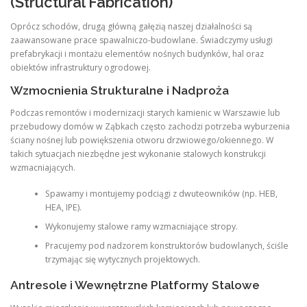
(Structural Fabrication)
Oprócz schodów, drugą główną gałęzią naszej działalności są
zaawansowane prace spawalniczo-budowlane. Świadczymy usługi
prefabrykacji i montażu elementów nośnych budynków, hal oraz
obiektów infrastruktury ogrodowej.
Wzmocnienia Strukturalne i Nadproża
Podczas remontów i modernizacji starych kamienic w Warszawie lub
przebudowy domów w Ząbkach często zachodzi potrzeba wyburzenia
ściany nośnej lub powiększenia otworu drzwiowego/okiennego. W
takich sytuacjach niezbędne jest wykonanie stalowych konstrukcji
wzmacniających.
Spawamy i montujemy podciągi z dwuteowników (np. HEB,
HEA, IPE).
Wykonujemy stalowe ramy wzmacniające stropy.
Pracujemy pod nadzorem konstruktorów budowlanych, ściśle
trzymając się wytycznych projektowych.
Antresole i Wewnętrzne Platformy Stalowe