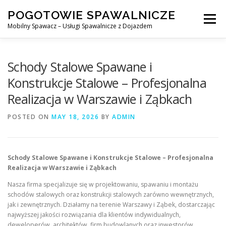
Skip
POGOTOWIE SPAWALNICZE
to
Menu
content
Mobilny Spawacz – Usługi Spawalnicze z Dojazdem
MOBILNY SPAWACZ
WARSZAWA
SPAWACZ
Schody Stalowe Spawane i
Konstrukcje Stalowe – Profesjonalna
Realizacja w Warszawie i Ząbkach
SPAWANIE MIG/MAG (GMAW)
NASZE USŁUGI
POSTED ON
MAY 18, 2026
BY
ADMIN
KONTAKT
Schody Stalowe Spawane i Konstrukcje Stalowe – Profesjonalna
Realizacja w Warszawie i Ząbkach
Nasza firma specjalizuje się w projektowaniu, spawaniu i montażu
schodów stalowych oraz konstrukcji stalowych zarówno wewnętrznych,
jak i zewnętrznych. Działamy na terenie Warszawy i Ząbek, dostarczając
najwyższej jakości rozwiązania dla klientów indywidualnych,
deweloperów, architektów, firm budowlanych oraz inwestorów