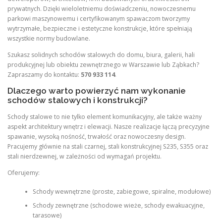
prywatnych. Dzięki wieloletniemu doświadczeniu, nowoczesnemu
parkowi maszynowemu i certyfikowanym spawaczom tworzymy
wytrzymałe, bezpieczne i estetyczne konstrukcje, które spełniają
wszystkie normy budowlane.
Szukasz solidnych schodów stalowych do domu, biura, galerii, hali
produkcyjnej lub obiektu zewnętrznego w Warszawie lub Ząbkach?
Zapraszamy do kontaktu:
570 933 114
.
Dlaczego warto powierzyć nam wykonanie
schodów stalowych i konstrukcji?
Schody stalowe to nie tylko element komunikacyjny, ale także ważny
aspekt architektury wnętrz i elewacji. Nasze realizacje łączą precyzyjne
spawanie, wysoką nośność, trwałość oraz nowoczesny design.
Pracujemy głównie na stali czarnej, stali konstrukcyjnej S235, S355 oraz
stali nierdzewnej, w zależności od wymagań projektu.
Oferujemy:
Schody wewnętrzne (proste, zabiegowe, spiralne, modułowe)
Schody zewnętrzne (schodowe wieże, schody ewakuacyjne,
tarasowe)