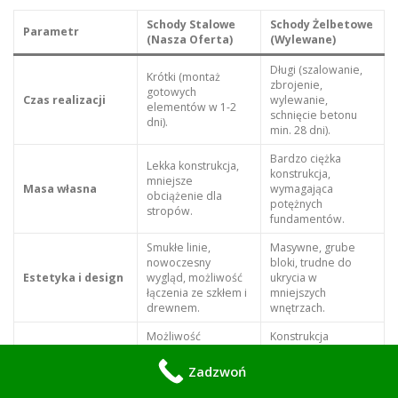
Schody Stalowe
Schody Żelbetowe
Parametr
(Nasza Oferta)
(Wylewane)
Długi (szalowanie,
Krótki (montaż
zbrojenie,
gotowych
Czas realizacji
wylewanie,
elementów w 1-2
schnięcie betonu
dni).
min. 28 dni).
Bardzo ciężka
Lekka konstrukcja,
konstrukcja,
mniejsze
Masa własna
wymagająca
obciążenie dla
potężnych
stropów.
fundamentów.
Smukłe linie,
Masywne, grube
nowoczesny
bloki, trudne do
Estetyka i design
wygląd, możliwość
ukrycia w
łączenia ze szkłem i
mniejszych
drewnem.
wnętrzach.
Możliwość
Konstrukcja
demontażu lub
permanentna,
Modyfikacje
modyfikacji w
niezwykle trudna do
Zadzwoń
przyszłości.
wyburzenia.