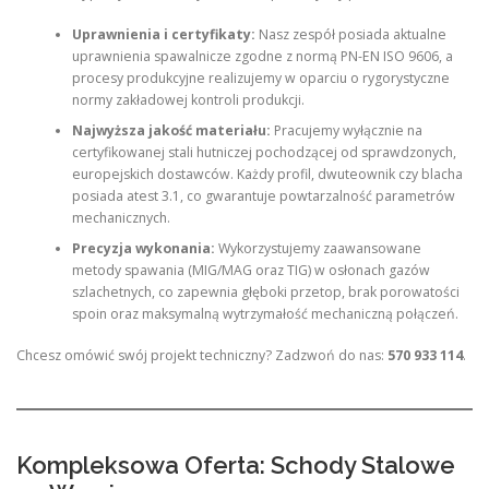
Uprawnienia i certyfikaty:
Nasz zespół posiada aktualne
uprawnienia spawalnicze zgodne z normą PN-EN ISO 9606, a
procesy produkcyjne realizujemy w oparciu o rygorystyczne
normy zakładowej kontroli produkcji.
Najwyższa jakość materiału:
Pracujemy wyłącznie na
certyfikowanej stali hutniczej pochodzącej od sprawdzonych,
europejskich dostawców. Każdy profil, dwuteownik czy blacha
posiada atest 3.1, co gwarantuje powtarzalność parametrów
mechanicznych.
Precyzja wykonania:
Wykorzystujemy zaawansowane
metody spawania (MIG/MAG oraz TIG) w osłonach gazów
szlachetnych, co zapewnia głęboki przetop, brak porowatości
spoin oraz maksymalną wytrzymałość mechaniczną połączeń.
Chcesz omówić swój projekt techniczny? Zadzwoń do nas:
570 933 114
.
Kompleksowa Oferta: Schody Stalowe