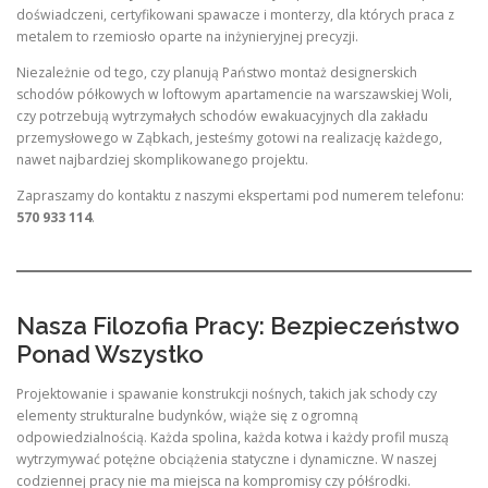
doświadczeni, certyfikowani spawacze i monterzy, dla których praca z
metalem to rzemiosło oparte na inżynieryjnej precyzji.
Niezależnie od tego, czy planują Państwo montaż designerskich
schodów półkowych w loftowym apartamencie na warszawskiej Woli,
czy potrzebują wytrzymałych schodów ewakuacyjnych dla zakładu
przemysłowego w Ząbkach, jesteśmy gotowi na realizację każdego,
nawet najbardziej skomplikowanego projektu.
Zapraszamy do kontaktu z naszymi ekspertami pod numerem telefonu:
570 933 114
.
Nasza Filozofia Pracy: Bezpieczeństwo
Ponad Wszystko
Projektowanie i spawanie konstrukcji nośnych, takich jak schody czy
elementy strukturalne budynków, wiąże się z ogromną
odpowiedzialnością. Każda spolina, każda kotwa i każdy profil muszą
wytrzymywać potężne obciążenia statyczne i dynamiczne. W naszej
codziennej pracy nie ma miejsca na kompromisy czy półśrodki.