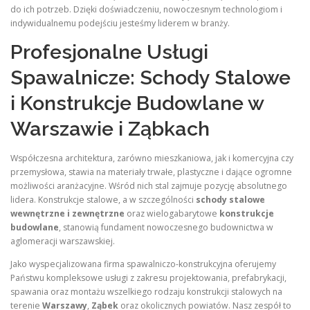
do ich potrzeb. Dzięki doświadczeniu, nowoczesnym technologiom i
indywidualnemu podejściu jesteśmy liderem w branży.
Profesjonalne Usługi
Spawalnicze: Schody Stalowe
i Konstrukcje Budowlane w
Warszawie i Ząbkach
Współczesna architektura, zarówno mieszkaniowa, jak i komercyjna czy
przemysłowa, stawia na materiały trwałe, plastyczne i dające ogromne
możliwości aranżacyjne. Wśród nich stal zajmuje pozycję absolutnego
lidera. Konstrukcje stalowe, a w szczególności
schody stalowe
wewnętrzne i zewnętrzne
oraz wielogabarytowe
konstrukcje
budowlane
, stanowią fundament nowoczesnego budownictwa w
aglomeracji warszawskiej.
Jako wyspecjalizowana firma spawalniczo-konstrukcyjna oferujemy
Państwu kompleksowe usługi z zakresu projektowania, prefabrykacji,
spawania oraz montażu wszelkiego rodzaju konstrukcji stalowych na
terenie
Warszawy
,
Ząbek
oraz okolicznych powiatów. Nasz zespół to