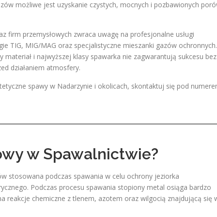
azów możliwe jest uzyskanie czystych, mocnych i pozbawionych por
raz firm przemysłowych zwraca uwagę na profesjonalne usługi
ie TIG, MIG/MAG oraz specjalistyczne mieszanki gazów ochronnych.
 materiał i najwyższej klasy spawarka nie zagwarantują sukcesu bez
zed działaniem atmosfery.
estetyczne spawy w Nadarzynie i okolicach, skontaktuj się pod numer
owy w Spawalnictwie?
ów stosowana podczas spawania w celu ochrony jeziorka
ycznego. Podczas procesu spawania stopiony metal osiąga bardzo
na reakcje chemiczne z tlenem, azotem oraz wilgocią znajdującą się 