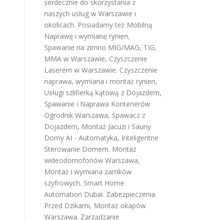
serdecznie do skorzystania z
naszych usług w Warszawie i
okolicach. Posiadamy też
Mobilną
Naprawę i wymianę rynien
,
Spawanie na zimno MIG/MAG, TIG,
MMA w Warszawie
,
Czyszczenie
Laserem w Warszawie
.
Czyszczenie
naprawa, wymiana i montaż rynien
,
Usługi szlifierką kątową z Dojazdem
,
Spawanie i Naprawa Kontenerów
Ogrodnik Warszawa
,
Spawacz z
Dojazdem
,
Montaż Jacuzi i Sauny
Domy AI - Automatyka, Inteligentne
Sterowanie Domem
.
Montaż
wideodomofonów Warszawa
,
Montaż i wymiana zamków
szyfrowych
.
Smart Home
Automation Dubai
.
Zabezpieczenia
Przed Dzikami
,
Montaż okapów
Warszawa
.
Zarządzanie