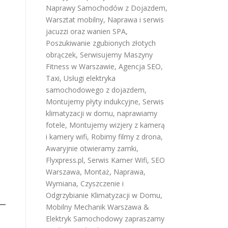
Naprawy Samochodów z Dojazdem
,
Warsztat mobilny
,
Naprawa i serwis
jacuzzi oraz wanien SPA
,
Poszukiwanie zgubionych złotych
obrączek
,
Serwisujemy Maszyny
Fitness w Warszawie
,
Agencja SEO
,
Taxi
,
Usługi elektryka
samochodowego z dojazdem
,
Montujemy płyty indukcyjne
,
Serwis
klimatyzacji w domu
,
naprawiamy
fotele
,
Montujemy wizjery z kamerą
i kamery wifi
,
Robimy filmy z drona
,
Awaryjnie otwieramy zamki
,
Flyxpress.pl
,
Serwis Kamer Wifi
,
SEO
Warszawa
,
Montaż, Naprawa,
Wymiana, Czyszczenie i
Odgrzybianie Klimatyzacji w Domu
,
Mobilny Mechanik Warszawa &
Elektryk Samochodowy
zapraszamy