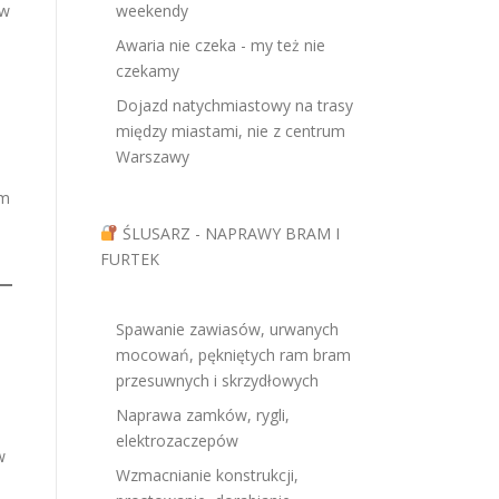
ów
weekendy
Awaria nie czeka - my też nie
czekamy
Dojazd natychmiastowy na trasy
między miastami, nie z centrum
Warszawy
em
ŚLUSARZ - NAPRAWY BRAM I
FURTEK
Spawanie zawiasów, urwanych
mocowań, pękniętych ram bram
przesuwnych i skrzydłowych
Naprawa zamków, rygli,
elektrozaczepów
w
Wzmacnianie konstrukcji,