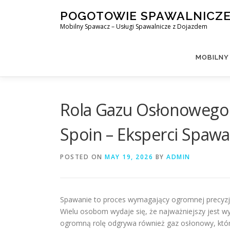
Skip
POGOTOWIE SPAWALNICZ
to
Mobilny Spawacz – Usługi Spawalnicze z Dojazdem
content
MOBILNY
Rola Gazu Osłonowego 
Spoin – Eksperci Spawa
POSTED ON
MAY 19, 2026
BY
ADMIN
Spawanie to proces wymagający ogromnej precyzji
Wielu osobom wydaje się, że najważniejszy jest wy
ogromną rolę odgrywa również gaz osłonowy, który 