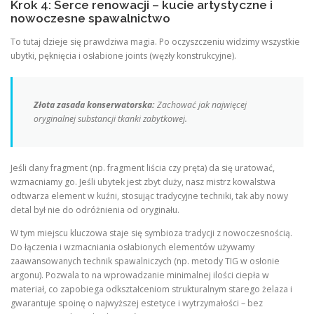
Krok 4: Serce renowacji – kucie artystyczne i
nowoczesne spawalnictwo
To tutaj dzieje się prawdziwa magia. Po oczyszczeniu widzimy wszystkie
ubytki, pęknięcia i osłabione joints (węzły konstrukcyjne).
Złota zasada konserwatorska:
Zachować jak najwięcej
oryginalnej substancji tkanki zabytkowej.
Jeśli dany fragment (np. fragment liścia czy pręta) da się uratować,
wzmacniamy go. Jeśli ubytek jest zbyt duży, nasz mistrz kowalstwa
odtwarza element w kuźni, stosując tradycyjne techniki, tak aby nowy
detal był nie do odróżnienia od oryginału.
W tym miejscu kluczowa staje się symbioza tradycji z nowoczesnością.
Do łączenia i wzmacniania osłabionych elementów używamy
zaawansowanych technik spawalniczych (np. metody TIG w osłonie
argonu). Pozwala to na wprowadzanie minimalnej ilości ciepła w
materiał, co zapobiega odkształceniom strukturalnym starego żelaza i
gwarantuje spoinę o najwyższej estetyce i wytrzymałości – bez