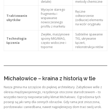
detale)
metody chemiczne
Wycięcie starego
Ręczne
fragmentu i
Traktowanie
odtworzenie
wspawanie
ubytków
(odkucie) elementu
nowoczesnego
na wzór oryginału
profilu z marketu
Zwykłe, maszynowe
Subtelne spawanie
Technologia
spoiny MIG/MAG,
TIG, ukrywanie
łączenia
często widoczne i
łączeń,
toporne
rekonstrukcja nitów
Michałowice – kraina z historią w tle
Nasza gmina ma szczęście do pięknej architektury. Zabytkowe wille z
okresu międzywojennego, rezydencje otoczone starodrzewem – to
wszystko tworzy niepowtarzalny klimat Michałowic. Ogrodzenia tych
posesji są jak ramy dla cennych obrazów. Gdy rama jest zniszczona,
pordzewiała i zaniedbana, nawet najpiękniejszy dom traci swój urok.