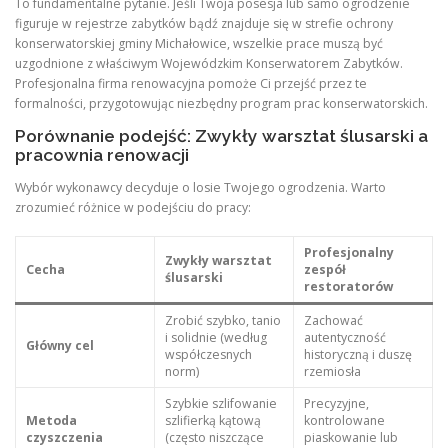
To fundamentalne pytanie. Jeśli Twoja posesja lub samo ogrodzenie
figuruje w rejestrze zabytków bądź znajduje się w strefie ochrony
konserwatorskiej gminy Michałowice, wszelkie prace muszą być
uzgodnione z właściwym Wojewódzkim Konserwatorem Zabytków.
Profesjonalna firma renowacyjna pomoże Ci przejść przez te
formalności, przygotowując niezbędny program prac konserwatorskich.
Porównanie podejść: Zwykły warsztat ślusarski a
pracownia renowacji
Wybór wykonawcy decyduje o losie Twojego ogrodzenia. Warto
zrozumieć różnice w podejściu do pracy:
Profesjonalny
Zwykły warsztat
Cecha
zespół
ślusarski
restoratorów
Zrobić szybko, tanio
Zachować
i solidnie (według
autentyczność
Główny cel
współczesnych
historyczną i duszę
norm)
rzemiosła
Szybkie szlifowanie
Precyzyjne,
Metoda
szlifierką kątową
kontrolowane
czyszczenia
(często niszczące
piaskowanie lub