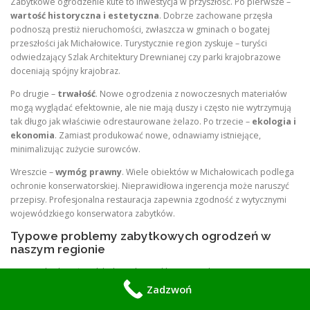
Zabytkowe ogrodzenie kute to inwestycja w przyszłość. Po pierwsze –
wartość historyczna i estetyczna
. Dobrze zachowane przęsła
podnoszą prestiż nieruchomości, zwłaszcza w gminach o bogatej
przeszłości jak Michałowice. Turystycznie region zyskuje – turyści
odwiedzający Szlak Architektury Drewnianej czy parki krajobrazowe
doceniają spójny krajobraz.
Po drugie –
trwałość
. Nowe ogrodzenia z nowoczesnych materiałów
mogą wyglądać efektownie, ale nie mają duszy i często nie wytrzymują
tak długo jak właściwie odrestaurowane żelazo. Po trzecie –
ekologia i
ekonomia
. Zamiast produkować nowe, odnawiamy istniejące,
minimalizując zużycie surowców.
Wreszcie –
wymóg prawny
. Wiele obiektów w Michałowicach podlega
ochronie konserwatorskiej. Nieprawidłowa ingerencja może naruszyć
przepisy. Profesjonalna restauracja zapewnia zgodność z wytycznymi
wojewódzkiego konserwatora zabytków.
Typowe problemy zabytkowych ogrodzeń w
naszym regionie
W warunkach małopolskich – wilgotny klimat, opady, zanieczyszczenia z
Krakowa – najczęstsze uszkodzenia to:
Zadzwoń