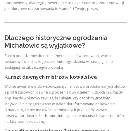
podpowiemy, dlaczego powierzenie tego zadania mistrzom renowacji
jest kluczowe dla zachowania tożsamości Twojej posesji.
Dlaczego historyczne ogrodzenia
Michałowic są wyjątkowe?
Zanim przejdziemy do technicznych niuansów renowacji, warto
zastanowić się, dlaczego stare, kute ogrodzenia w naszej gminie
zasługują na tak szczególną opiekę.
Kunszt dawnych mistrzów kowalstwa
W przeciwieństwie do współczesnych, masowo produkowanych płotów
z profili stalowych, dawne ogrodzenia były dziełem ludzkich rąk. Każdy
pręt, każdy wolutowy zawijas, liść akantu czy ozdobny grot były
indywidualnie rozgrzewane w palenisku i formowane na kowadle.
Oznacza to, że nie ma dwóch identycznych przęseł. Wprawny
obserwator dostrzeże drobne, intencjonalne niuanse i asymetrie, które
nadają rzemiosłu duszę.