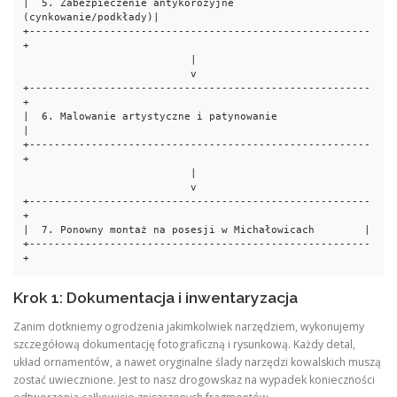
|  5. Zabezpieczenie antykorozyjne 
(cynkowanie/podkłady)|

+-------------------------------------------------------
+

                           |

                           v

+-------------------------------------------------------
+

|  6. Malowanie artystyczne i patynowanie               
|

+-------------------------------------------------------
+

                           |

                           v

+-------------------------------------------------------
+

|  7. Ponowny montaż na posesji w Michałowicach        |

+-------------------------------------------------------
Krok 1: Dokumentacja i inwentaryzacja
Zanim dotkniemy ogrodzenia jakimkolwiek narzędziem, wykonujemy
szczegółową dokumentację fotograficzną i rysunkową. Każdy detal,
układ ornamentów, a nawet oryginalne ślady narzędzi kowalskich muszą
zostać uwiecznione. Jest to nasz drogowskaz na wypadek konieczności