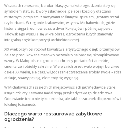
W czasach renesansu, baroku i klasycyzmu kute ogrodzenia stały się
symbolem statusu. Dwory szlacheckie, pałace i kościoły otaczano
misternymi przęsłami z motywami roślinnymi, spiralami, grotami strzał
czy herbami. W regionie krakowskim, w tym w Michałowicach, gdzie
historia sięga średniowiecza, a dwór Kołłątajów i późniejszy pałac
Talowskiego wpisują się w krajobraz, ogrodzenia kutych stanowiły
integralną część kompozycji architektonicznej.
XIX wiek przyniósł rozkwit kowalstwa artystycznego dzięki przemysłowi.
Żelazo produkowane masowo pozwalało na bardziej skomplikowane
wzory. W Małopolsce ogrodzenia chroniły posiadłości ziemskie,
cmentarze i obiekty sakralne. Wiele z nich przetrwało wojny i burzliwe
dzieje XX wieku, ale czas, wilgoć i zanieczyszczenia zrobiły swoje – rdza
atakuje, spawy pękają, elementy się wyginają.
W Michałowicach i sąsiednich miejscowościach jak Więcławice Stare,
Książniczki czy Zerwana nadal stoją przykłady takiego dziedzictwa.
Odnawianie ich to nie tylko technika, ale także szacunek dla przodków i
lokalnej tożsamości.
Dlaczego warto restaurować zabytkowe
ogrodzenia?