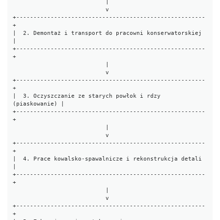
                           |

                           v

+-------------------------------------------------------
+

|  2. Demontaż i transport do pracowni konserwatorskiej  
|

+-------------------------------------------------------
+

                           |

                           v

+-------------------------------------------------------
+

|  3. Oczyszczanie ze starych powłok i rdzy 
(piaskowanie) |

+-------------------------------------------------------
+

                           |

                           v

+-------------------------------------------------------
+

|  4. Prace kowalsko-spawalnicze i rekonstrukcja detali 
|

+-------------------------------------------------------
+

                           |

                           v

+-------------------------------------------------------
+
