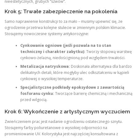
nieestetycznych, grubych “szwów”.
Krok 5: Trwałe zabezpieczenie na pokolenia
Samo naprawienie konstrukcji to za mało – musimy upewnić się, że
ogrodzenie przetrwa kolejne stulecie w zmiennym polskim klimacie.
Stosujemy nowoczesne systemy antykorozyjne:
Cynkowanie ogniowe (jeśli pozwala na to stan
techniczny i charakter zabytku):
Tworzy stopową warstwę
cynkowo-żelazną, niedoścignioną pod względem trwałości.
Metalizacja natryskowa:
Doskonała alternatywa dla bardzo
delikatnych detali, które mogłyby ulec odkształceniu w kąpieli
cynkowej o wysokiej temperaturze.
Specjalistyczne podkłady epoksydowe z zawartością
fosforanu cynku:
Tworzące barierę chemiczną i mechaniczną
przed wilgocią.
Krok 6: Wykończenie z artystycznym wyczuciem
Zwieńczeniem prac jest nadanie ogrodzeniu ostatecznego sznytu.
Stosujemy farby poliuretanowe o wysokiej odporności na
promieniowanie UV. Kolorystyka jest najczęściej konsultowana z