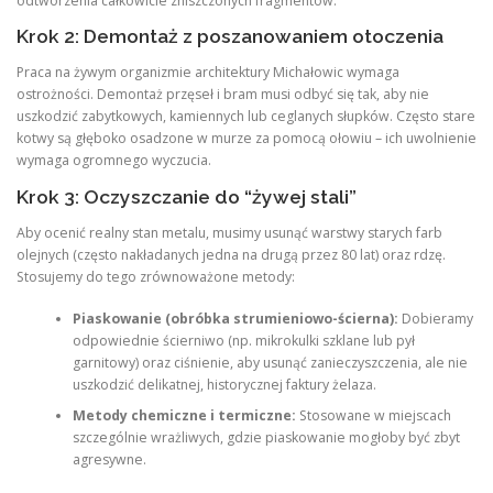
odtworzenia całkowicie zniszczonych fragmentów.
Krok 2: Demontaż z poszanowaniem otoczenia
Praca na żywym organizmie architektury Michałowic wymaga
ostrożności. Demontaż przęseł i bram musi odbyć się tak, aby nie
uszkodzić zabytkowych, kamiennych lub ceglanych słupków. Często stare
kotwy są głęboko osadzone w murze za pomocą ołowiu – ich uwolnienie
wymaga ogromnego wyczucia.
Krok 3: Oczyszczanie do “żywej stali”
Aby ocenić realny stan metalu, musimy usunąć warstwy starych farb
olejnych (często nakładanych jedna na drugą przez 80 lat) oraz rdzę.
Stosujemy do tego zrównoważone metody:
Piaskowanie (obróbka strumieniowo-ścierna):
Dobieramy
odpowiednie ścierniwo (np. mikrokulki szklane lub pył
garnitowy) oraz ciśnienie, aby usunąć zanieczyszczenia, ale nie
uszkodzić delikatnej, historycznej faktury żelaza.
Metody chemiczne i termiczne:
Stosowane w miejscach
szczególnie wrażliwych, gdzie piaskowanie mogłoby być zbyt
agresywne.