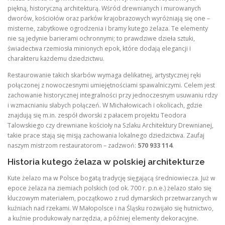
piękną, historyczną architekturą. Wśród drewnianych i murowanych
dworów, kościołów oraz parków krajobrazowych wyróżniają się one –
misterne, zabytkowe ogrodzenia i bramy kutego żelaza. Te elementy
nie są jedynie barierami ochronnymi; to prawdziwe dzieła sztuki,
świadectwa rzemiosła minionych epok, które dodają elegancji i
charakteru każdemu dziedzictwu.
Restaurowanie takich skarbów wymaga delikatnej, artystycznej ręki
połączonej z nowoczesnymi umiejętnościami spawalniczymi. Celem jest
zachowanie historycznej integralności przy jednoczesnym usuwaniu rdzy
i wzmacnianiu słabych połączeń. W Michałowicach i okolicach, gdzie
znajdują się m.in. zespół dworski z pałacem projektu Teodora
Talowskiego czy drewniane kościoły na Szlaku Architektury Drewnianej,
takie prace stają się misją zachowania lokalnego dziedzictwa. Zaufaj
naszym mistrzom restauratorom – zadzwoń:
570 933 114
.
Historia kutego żelaza w polskiej architekturze
Kute żelazo ma w Polsce bogatą tradycję sięgającą średniowiecza. Już w
epoce żelaza na ziemiach polskich (od ok. 700 r. p.n.e.) żelazo stało się
kluczowym materiałem, początkowo z rud dymarskich przetwarzanych w
kuźniach nad rzekami. W Małopolsce i na Śląsku rozwijało się hutnictwo,
a kuźnie produkowały narzędzia, a później elementy dekoracyjne.