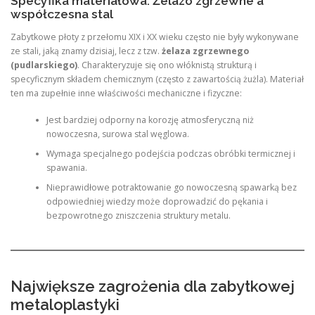
Specyfika materiałowa: Żelazo zgrzewne a
współczesna stal
Zabytkowe płoty z przełomu XIX i XX wieku często nie były wykonywane
ze stali, jaką znamy dzisiaj, lecz z tzw.
żelaza zgrzewnego
(pudlarskiego)
. Charakteryzuje się ono włóknistą strukturą i
specyficznym składem chemicznym (często z zawartością żużla). Materiał
ten ma zupełnie inne właściwości mechaniczne i fizyczne:
Jest bardziej odporny na korozję atmosferyczną niż
nowoczesna, surowa stal węglowa.
Wymaga specjalnego podejścia podczas obróbki termicznej i
spawania.
Nieprawidłowe potraktowanie go nowoczesną spawarką bez
odpowiedniej wiedzy może doprowadzić do pękania i
bezpowrotnego zniszczenia struktury metalu.
Największe zagrożenia dla zabytkowej
metaloplastyki