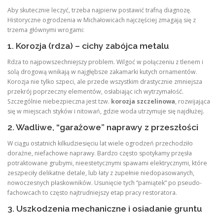
Aby skutecznie leczyć, trzeba najpierw postawić trafną diagnozę.
Historyczne ogrodzenia w Michałowicach najczęściej zmagają się z
trzema głównymi wrogami:
1. Korozja (rdza) – cichy zabójca metalu
Rdza to najpowszechniejszy problem. Wilgoć w połączeniu z tlenem i
solą drogową wnikają w najgłębsze zakamarki kutych ornamentów.
Korozja nie tylko szpeci, ale przede wszystkim drastycznie zmniejsza
przekrój poprzeczny elementów, osłabiając ich wytrzymałość.
Szczególnie niebezpieczna jest tzw.
korozja szczelinowa
, rozwijająca
się w miejscach styków i nitowań, gdzie woda utrzymuje się najdłużej.
2. Wadliwe, “garażowe” naprawy z przeszłości
W ciągu ostatnich kilkudziesięciu lat wiele ogrodzeń przechodziło
doraźne, niefachowe naprawy. Bardzo często spotykamy przęsła
potraktowane grubymi, nieestetycznymi spawami elektrycznymi, które
zeszpeciły delikatne detale, lub łaty z zupełnie niedopasowanych,
nowoczesnych płaskowników. Usunięcie tych “pamiątek” po pseudo-
fachowcach to często najtrudniejszy etap pracy restoratora.
3. Uszkodzenia mechaniczne i osiadanie gruntu