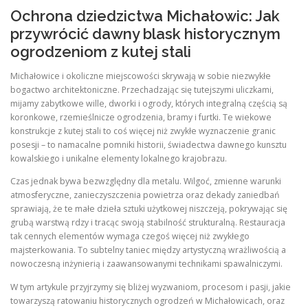
Ochrona dziedzictwa Michałowic: Jak
przywrócić dawny blask historycznym
ogrodzeniom z kutej stali
Michałowice i okoliczne miejscowości skrywają w sobie niezwykłe
bogactwo architektoniczne. Przechadzając się tutejszymi uliczkami,
mijamy zabytkowe wille, dworki i ogrody, których integralną częścią są
koronkowe, rzemieślnicze ogrodzenia, bramy i furtki. Te wiekowe
konstrukcje z kutej stali to coś więcej niż zwykłe wyznaczenie granic
posesji – to namacalne pomniki historii, świadectwa dawnego kunsztu
kowalskiego i unikalne elementy lokalnego krajobrazu.
Czas jednak bywa bezwzględny dla metalu. Wilgoć, zmienne warunki
atmosferyczne, zanieczyszczenia powietrza oraz dekady zaniedbań
sprawiają, że te małe dzieła sztuki użytkowej niszczeją, pokrywając się
grubą warstwą rdzy i tracąc swoją stabilność strukturalną. Restauracja
tak cennych elementów wymaga czegoś więcej niż zwykłego
majsterkowania. To subtelny taniec między artystyczną wrażliwością a
nowoczesną inżynierią i zaawansowanymi technikami spawalniczymi.
W tym artykule przyjrzymy się bliżej wyzwaniom, procesom i pasji, jakie
towarzyszą ratowaniu historycznych ogrodzeń w Michałowicach, oraz