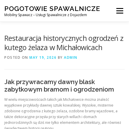
Skip
POGOTOWIE SPAWALNICZE
to
Menu
content
Mobilny Spawacz – Usługi Spawalnicze z Dojazdem
MOBILNY SPAWACZ
WARSZAWA
SPAWACZ
Restauracja historycznych ogrodzeń z
kutego żelaza w Michałowicach
SPAWANIE MIG/MAG (GMAW)
NASZE USŁUGI
POSTED ON
MAY 19, 2026
BY
ADMIN
KONTAKT
Jak przywracamy dawny blask
zabytkowym bramom i ogrodzeniom
W wielu miejscowościach takich jak Michałowice można znaleźć
wyjątkowe przykłady dawnej sztuki kowalskiej. Wysokie, misternie
zdobione ogrodzenia z kutego żelaza, ozdobne bramy wjazdowe, a
także dekoracyjne przęsła przy starych willach i domach
jednorodzinnych są dziś nie tylko elementem architektury, ale również
świadectwem historii regionu.