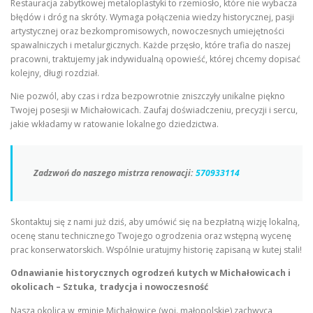
Restauracja zabytkowej metaloplastyki to rzemiosło, które nie wybacza
błędów i dróg na skróty. Wymaga połączenia wiedzy historycznej, pasji
artystycznej oraz bezkompromisowych, nowoczesnych umiejętności
spawalniczych i metalurgicznych. Każde przęsło, które trafia do naszej
pracowni, traktujemy jak indywidualną opowieść, której chcemy dopisać
kolejny, długi rozdział.
Nie pozwól, aby czas i rdza bezpowrotnie zniszczyły unikalne piękno
Twojej posesji w Michałowicach. Zaufaj doświadczeniu, precyzji i sercu,
jakie wkładamy w ratowanie lokalnego dziedzictwa.
Zadzwoń do naszego mistrza renowacji:
570933114
Skontaktuj się z nami już dziś, aby umówić się na bezpłatną wizję lokalną,
ocenę stanu technicznego Twojego ogrodzenia oraz wstępną wycenę
prac konserwatorskich. Wspólnie uratujmy historię zapisaną w kutej stali!
Odnawianie historycznych ogrodzeń kutych w Michałowicach i
okolicach – Sztuka, tradycja i nowoczesność
Nasza okolica w gminie Michałowice (woj. małopolskie) zachwyca