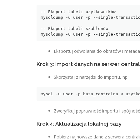
-- Eksport tabeli użytkowników

mysqldump -u user -p --single-transactio
-- Eksport tabeli szablonów

mysqldump -u user -p --single-transacti
Eksportuj odwołania do obrazów i metada
Krok 3: Import danych na serwer centra
Skorzystaj z narzędzi do importu, np.:
mysql -u user -p baza_centralna < uzytk
Zweryfikuj poprawność importu i spójność
Krok 4: Aktualizacja lokalnej bazy
Pobierz najnowsze dane z serwera centraln