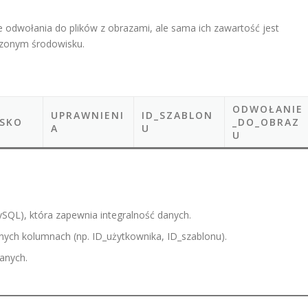
odwołania do plików z obrazami, ale sama ich zawartość jest
zonym środowisku.
ODWOŁANIE
UPRAWNIENI
ID_SZABLON
SKO
_DO_OBRAZ
A
U
U
ySQL), która zapewnia integralność danych.
ych kolumnach (np. ID_użytkownika, ID_szablonu).
anych.