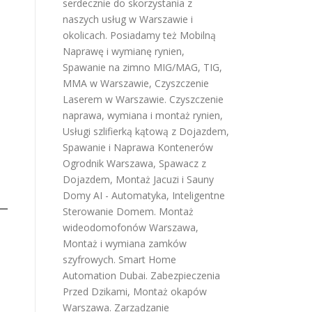
serdecznie do skorzystania z
naszych usług w Warszawie i
okolicach. Posiadamy też
Mobilną
Naprawę i wymianę rynien
,
Spawanie na zimno MIG/MAG, TIG,
MMA w Warszawie
,
Czyszczenie
Laserem w Warszawie
.
Czyszczenie
naprawa, wymiana i montaż rynien
,
Usługi szlifierką kątową z Dojazdem
,
Spawanie i Naprawa Kontenerów
Ogrodnik Warszawa
,
Spawacz z
Dojazdem
,
Montaż Jacuzi i Sauny
Domy AI - Automatyka, Inteligentne
Sterowanie Domem
.
Montaż
wideodomofonów Warszawa
,
Montaż i wymiana zamków
szyfrowych
.
Smart Home
Automation Dubai
.
Zabezpieczenia
Przed Dzikami
,
Montaż okapów
Warszawa
.
Zarządzanie