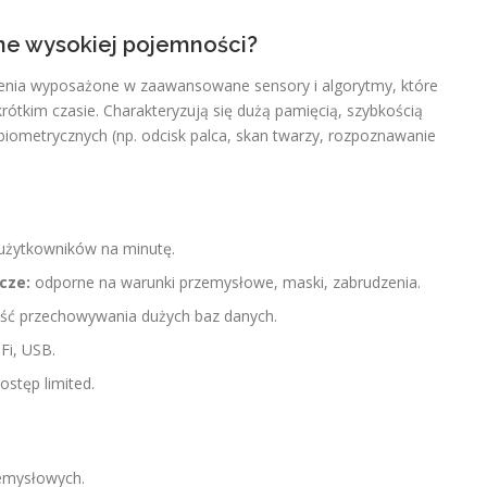
zne wysokiej pojemności?
enia wyposażone w zaawansowane sensory i algorytmy, które
rótkim czasie. Charakteryzują się dużą pamięcią, szybkością
biometrycznych (np. odcisk palca, skan twarzy, rozpoznawanie
użytkowników na minutę.
cze:
odporne na warunki przemysłowe, maski, zabrudzenia.
ć przechowywania dużych baz danych.
Fi, USB.
ostęp limited.
zemysłowych.