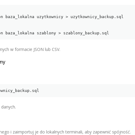
n baza_lokalna uzytkownicy > uzytkownicy_backup.sql

on baza_lokalna szablony > szablony_backup.sql
nych w formacie JSON lub CSV.
lny
ownicy_backup.sql
 danych.
ego i zaimportuj je do lokalnych terminali, aby zapewnić spójność.