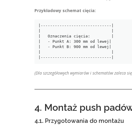
Przykładowy schemat cięcia:
|------------------------------|

|                              |

|   Oznaczenia cięcia:         |

|   - Punkt A: 300 mm od lewej|  

|   - Punkt B: 900 mm od lewej|  

|                              |

|------------------------------|
(Dla szczegółowych wymiarów i schematów zaleca się
4. Montaż push padó
4.1. Przygotowania do montażu