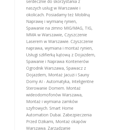
serdecznie do skorzystania z
naszych usług w Warszawie i
okolicach. Posiadamy też
Mobilną
Naprawę i wymianę rynien
,
Spawanie na zimno MIG/MAG, TIG,
MMA w Warszawie
,
Czyszczenie
Laserem w Warszawie
.
Czyszczenie
naprawa, wymiana i montaż rynien
,
Usługi szlifierką kątową z Dojazdem
,
Spawanie i Naprawa Kontenerów
Ogrodnik Warszawa
,
Spawacz z
Dojazdem
,
Montaż Jacuzi i Sauny
Domy AI - Automatyka, Inteligentne
Sterowanie Domem
.
Montaż
wideodomofonów Warszawa
,
Montaż i wymiana zamków
szyfrowych
.
Smart Home
Automation Dubai
.
Zabezpieczenia
Przed Dzikami
,
Montaż okapów
Warszawa
.
Zarządzanie