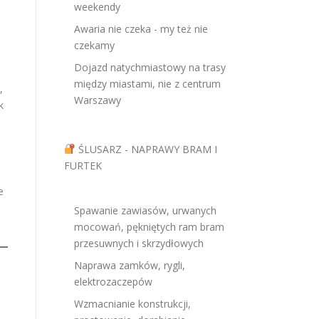
weekendy
Awaria nie czeka - my też nie
czekamy
Dojazd natychmiastowy na trasy
między miastami, nie z centrum
,
Warszawy
k
ŚLUSARZ - NAPRAWY BRAM I
FURTEK
e
Spawanie zawiasów, urwanych
mocowań, pękniętych ram bram
przesuwnych i skrzydłowych
Naprawa zamków, rygli,
elektrozaczepów
Wzmacnianie konstrukcji,