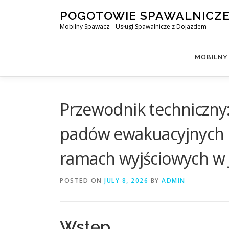
Skip
POGOTOWIE SPAWALNICZ
to
Mobilny Spawacz – Usługi Spawalnicze z Dojazdem
content
MOBILNY
Przewodnik techniczn
padów ewakuacyjnych 
ramach wyjściowych w 
POSTED ON
JULY 8, 2026
BY
ADMIN
Wstęp