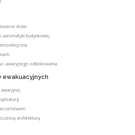
twarcie drzwi
i automatyki budynkowej
atmosferyczne
amach
a i awaryjnego odblokowania
ów ewakuacyjnych
 awaryjnej
ksploatacji
pieczeństwem
oczesną architekturą