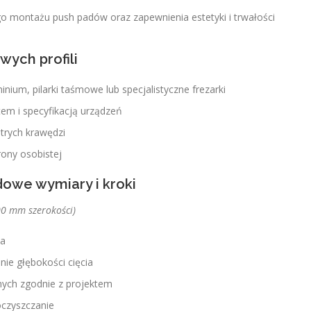
go montażu push padów oraz zapewnienia estetyki i trwałości
wych profili
inium, pilarki taśmowe lub specjalistyczne frezarki
m i specyfikacją urządzeń
strych krawędzi
ony osobistej
dowe wymiary i kroki
00 mm szerokości)
ia
nie głębokości cięcia
ych zgodnie z projektem
oczyszczanie