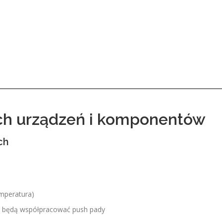
ch urządzeń i komponentów
ch
mperatura)
i będą współpracować push pady