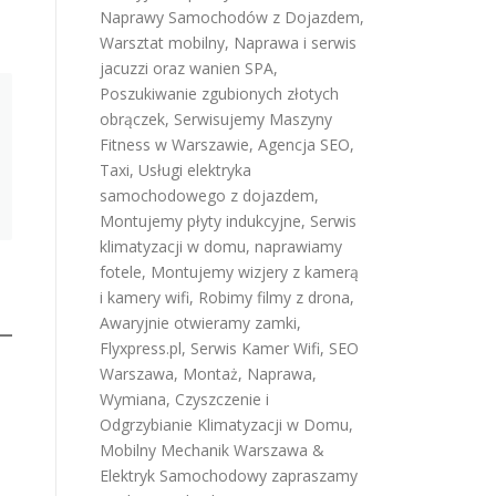
Naprawy Samochodów z Dojazdem
,
Warsztat mobilny
,
Naprawa i serwis
jacuzzi oraz wanien SPA
,
Poszukiwanie zgubionych złotych
obrączek
,
Serwisujemy Maszyny
Fitness w Warszawie
,
Agencja SEO
,
Taxi
,
Usługi elektryka
samochodowego z dojazdem
,
Montujemy płyty indukcyjne
,
Serwis
klimatyzacji w domu
,
naprawiamy
fotele
,
Montujemy wizjery z kamerą
i kamery wifi
,
Robimy filmy z drona
,
Awaryjnie otwieramy zamki
,
Flyxpress.pl
,
Serwis Kamer Wifi
,
SEO
Warszawa
,
Montaż, Naprawa,
Wymiana, Czyszczenie i
Odgrzybianie Klimatyzacji w Domu
,
Mobilny Mechanik Warszawa &
Elektryk Samochodowy
zapraszamy