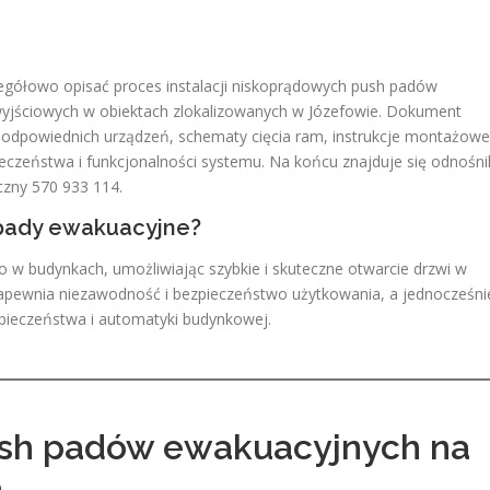
zegółowo opisać proces instalacji niskoprądowych push padów
yjściowych w obiektach zlokalizowanych w Józefowie. Dokument
odpowiednich urządzeń, schematy cięcia ram, instrukcje montażowe
ieczeństwa i funkcjonalności systemu. Na końcu znajduje się odnośni
czny 570 933 114.
 pady ewakuacyjne?
w budynkach, umożliwiając szybkie i skuteczne otwarcie drzwi w
 zapewnia niezawodność i bezpieczeństwo użytkowania, a jednocześni
pieczeństwa i automatyki budynkowej.
ush padów ewakuacyjnych na
h