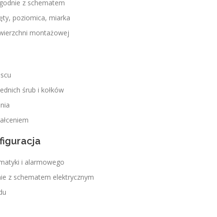
zgodnie z schematem
ręty, poziomica, miarka
powierzchni montażowej
jscu
dnich śrub i kołków
nia
tałceniem
figuracja
matyki i alarmowego
nie z schematem elektrycznym
du