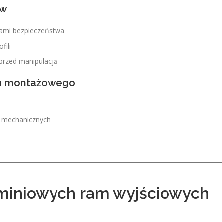
ów
tami bezpieczeństwa
fili
przed manipulacją
atu montażowego
i mechanicznych
uminiowych ram wyjściowych