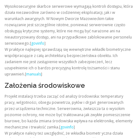
Wysokosecuryjne skarbce serwerowe wymagają kontroli dostępu, która
działa niezawodnie zarówno w codziennej eksploatacji, jak i w
warunkach awaryjnych. W Nowym Dworze Mazowieckim takie
rozwiązanie jest szczególnie istotne, ponieważ serwerownie często
obsługują krytyczne systemy, które nie mogą być narażone ani na
nieautoryzowany dostęp, ani na przypadkowe zablokowanie personelu
serwisowego.[
govinfo
]
W praktyce najlepiej sprawdzają się wewnętrzne wkładki biometryczne
współpracujące z całą architekturą bezpieczeństwa obiektu. Ich
zadaniem nie jest zastąpienie wszystkich zabezpieczeń, lecz
uzupełnienie ich o bardzo precyzyjną kontrolę tożsamości i stanu
uprawnień.[
manuals
]
Założenia środowiskowe
Projekt instalacji trzeba zacząć od analizy środowiska: temperatury
pracy, wilgotności, obiegu powietrza, pyłów i drgań generowanych
przez urządzenia techniczne. Serwerownia, zwłaszcza ta o wysokim
poziomie ochrony, nie może być traktowana jak zwykłe pomieszczenie
biurowe, bo każda zmiana środowiska wpływa na elektronikę, elementy
mechaniczne i trwałość zamka.[
govinfo
]
W praktyce należy też uwzględnić, że wkładka biometr yczna działa