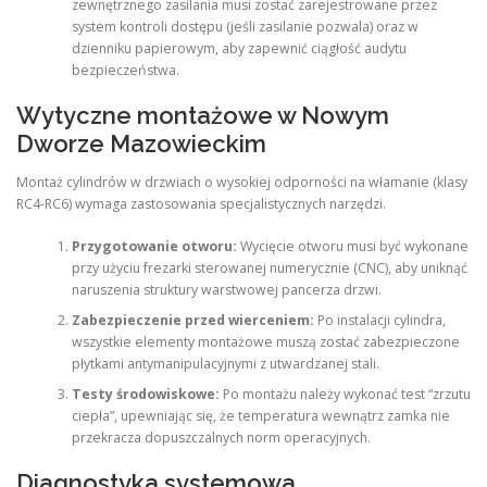
zewnętrznego zasilania musi zostać zarejestrowane przez
system kontroli dostępu (jeśli zasilanie pozwala) oraz w
dzienniku papierowym, aby zapewnić ciągłość audytu
bezpieczeństwa.
Wytyczne montażowe w Nowym
Dworze Mazowieckim
Montaż cylindrów w drzwiach o wysokiej odporności na włamanie (klasy
RC4-RC6) wymaga zastosowania specjalistycznych narzędzi.
Przygotowanie otworu:
Wycięcie otworu musi być wykonane
przy użyciu frezarki sterowanej numerycznie (CNC), aby uniknąć
naruszenia struktury warstwowej pancerza drzwi.
Zabezpieczenie przed wierceniem:
Po instalacji cylindra,
wszystkie elementy montażowe muszą zostać zabezpieczone
płytkami antymanipulacyjnymi z utwardzanej stali.
Testy środowiskowe:
Po montażu należy wykonać test “zrzutu
ciepła”, upewniając się, że temperatura wewnątrz zamka nie
przekracza dopuszczalnych norm operacyjnych.
Diagnostyka systemowa