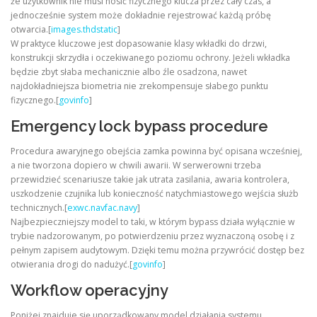
że użytkownik nie musi nosić fizycznego klucza przez cały czas, a
jednocześnie system może dokładnie rejestrować każdą próbę
otwarcia.[
images.thdstatic
]
W praktyce kluczowe jest dopasowanie klasy wkładki do drzwi,
konstrukcji skrzydła i oczekiwanego poziomu ochrony. Jeżeli wkładka
będzie zbyt słaba mechanicznie albo źle osadzona, nawet
najdokładniejsza biometria nie zrekompensuje słabego punktu
fizycznego.[
govinfo
]
Emergency lock bypass procedure
Procedura awaryjnego obejścia zamka powinna być opisana wcześniej,
a nie tworzona dopiero w chwili awarii. W serwerowni trzeba
przewidzieć scenariusze takie jak utrata zasilania, awaria kontrolera,
uszkodzenie czujnika lub konieczność natychmiastowego wejścia służb
technicznych.[
exwc.navfac.navy
]
Najbezpieczniejszy model to taki, w którym bypass działa wyłącznie w
trybie nadzorowanym, po potwierdzeniu przez wyznaczoną osobę i z
pełnym zapisem audytowym. Dzięki temu można przywrócić dostęp bez
otwierania drogi do nadużyć.[
govinfo
]
Workflow operacyjny
Poniżej znajduje się uporządkowany model działania systemu.