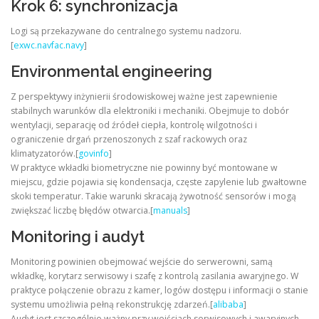
Krok 6: synchronizacja
Logi są przekazywane do centralnego systemu nadzoru.
[
exwc.navfac.navy
]
Environmental engineering
Z perspektywy inżynierii środowiskowej ważne jest zapewnienie
stabilnych warunków dla elektroniki i mechaniki. Obejmuje to dobór
wentylacji, separację od źródeł ciepła, kontrolę wilgotności i
ograniczenie drgań przenoszonych z szaf rackowych oraz
klimatyzatorów.[
govinfo
]
W praktyce wkładki biometryczne nie powinny być montowane w
miejscu, gdzie pojawia się kondensacja, częste zapylenie lub gwałtowne
skoki temperatur. Takie warunki skracają żywotność sensorów i mogą
zwiększać liczbę błędów otwarcia.[
manuals
]
Monitoring i audyt
Monitoring powinien obejmować wejście do serwerowni, samą
wkładkę, korytarz serwisowy i szafę z kontrolą zasilania awaryjnego. W
praktyce połączenie obrazu z kamer, logów dostępu i informacji o stanie
systemu umożliwia pełną rekonstrukcję zdarzeń.[
alibaba
]
Audyt jest szczególnie ważny przy wejściach serwisowych i awaryjnych.