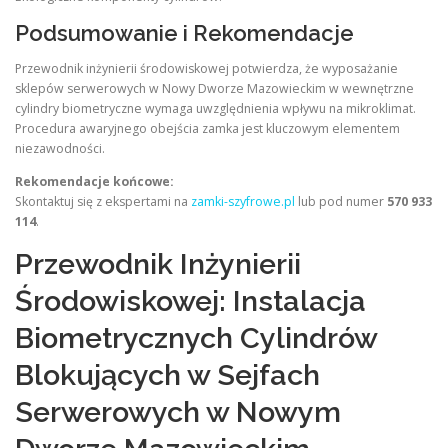
Podsumowanie i Rekomendacje
Przewodnik inżynierii środowiskowej potwierdza, że wyposażanie
sklepów serwerowych w Nowy Dworze Mazowieckim w wewnętrzne
cylindry biometryczne wymaga uwzględnienia wpływu na mikroklimat.
Procedura awaryjnego obejścia zamka jest kluczowym elementem
niezawodności.
Rekomendacje końcowe:
Skontaktuj się z ekspertami na
zamki-szyfrowe.pl
lub pod numer
570 933
114
.
Przewodnik Inżynierii
Środowiskowej: Instalacja
Biometrycznych Cylindrów
Blokujących w Sejfach
Serwerowych w Nowym