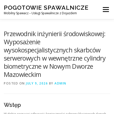
Skip
POGOTOWIE SPAWALNICZE
to
Menu
content
Mobilny Spawacz – Usługi Spawalnicze z Dojazdem
MOBILNY SPAWACZ
WARSZAWA
SPAWACZ
Przewodnik inżynierii środowiskowej:
Wyposażenie
wysokospecjalistycznych skarbców
SPAWANIE MIG/MAG (GMAW)
NASZE USŁUGI
serwerowych w wewnętrzne cylindry
biometryczne w Nowym Dworze
KONTAKT
Mazowieckim
POSTED ON
JULY 9, 2026
BY
ADMIN
Wstęp
W dobie rosnącej cyfryzacji i konieczności ochrony kluczowych danych,