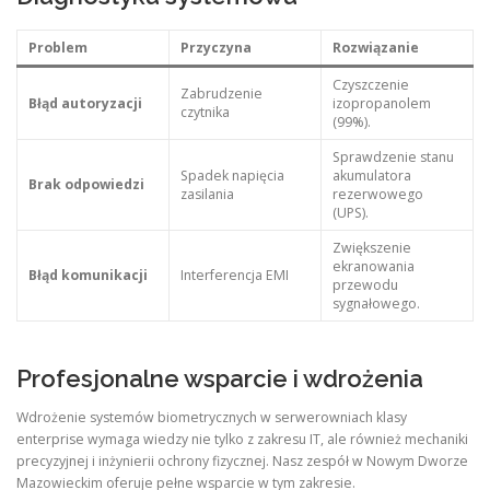
Problem
Przyczyna
Rozwiązanie
Czyszczenie
Zabrudzenie
Błąd autoryzacji
izopropanolem
czytnika
(99%).
Sprawdzenie stanu
Spadek napięcia
akumulatora
Brak odpowiedzi
zasilania
rezerwowego
(UPS).
Zwiększenie
ekranowania
Błąd komunikacji
Interferencja EMI
przewodu
sygnałowego.
Profesjonalne wsparcie i wdrożenia
Wdrożenie systemów biometrycznych w serwerowniach klasy
enterprise wymaga wiedzy nie tylko z zakresu IT, ale również mechaniki
precyzyjnej i inżynierii ochrony fizycznej. Nasz zespół w Nowym Dworze
Mazowieckim oferuje pełne wsparcie w tym zakresie.