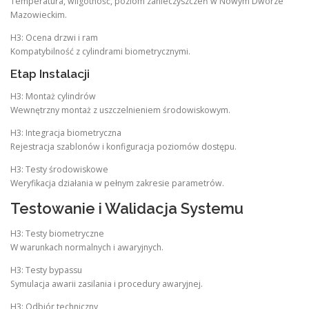
Temperatura, wilgotność, poziom zanieczyszczeń w Nowym Dworze
Mazowieckim.
H3: Ocena drzwi i ram
Kompatybilność z cylindrami biometrycznymi.
Etap Instalacji
H3: Montaż cylindrów
Wewnętrzny montaż z uszczelnieniem środowiskowym.
H3: Integracja biometryczna
Rejestracja szablonów i konfiguracja poziomów dostępu.
H3: Testy środowiskowe
Weryfikacja działania w pełnym zakresie parametrów.
Testowanie i Walidacja Systemu
H3: Testy biometryczne
W warunkach normalnych i awaryjnych.
H3: Testy bypassu
Symulacja awarii zasilania i procedury awaryjnej.
H3: Odbiór techniczny