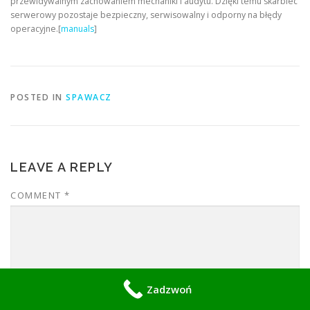
przewidywalnym zachowaniem mechaniki i audytu. Dzięki temu skarbiec
serwerowy pozostaje bezpieczny, serwisowalny i odporny na błędy
operacyjne.[
manuals
]
POSTED IN
SPAWACZ
LEAVE A REPLY
COMMENT
*
Zadzwoń