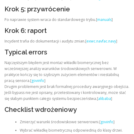
Krok 5: przywrócenie
Po naprawie system wraca do standardowego trybu.[
manuals
]
Krok 6: raport
Incydent trafia do dokumentacji i audytu zmian.[
exwc.navfac.navy
]
Typical errors
Najczęstszym błędem jest montaż wkładki biomerycznej bez
wcześniejszej analizy warunków środowiskowych serwerowni. W
praktyce kończy się to szybszym zużyciem elementów i niestabilną
pracą sensora.[
govinfo
]
Drugim problemem jest brak formalnej procedury awaryjnego obejścia.
Jeśli bypass nie jest opisany, przetestowany i kontrolowany, może stać
się słabym punktem całego systemu bezpieczeństwa.[
alibaba
]
Checklist wdrożeniowy
Zmierzyć warunki środowiskowe serwerowni.[
govinfo
]
Wybrać wkładkę biometryczną odpowiednią do klasy drzwi.