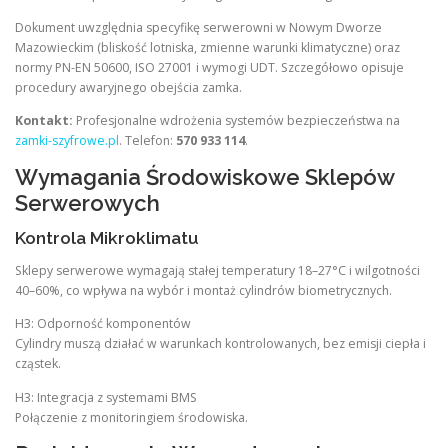
Dokument uwzględnia specyfikę serwerowni w Nowym Dworze
Mazowieckim (bliskość lotniska, zmienne warunki klimatyczne) oraz
normy PN-EN 50600, ISO 27001 i wymogi UDT. Szczegółowo opisuje
procedury awaryjnego obejścia zamka.
Kontakt:
Profesjonalne wdrożenia systemów bezpieczeństwa na
zamki-szyfrowe.pl
. Telefon:
570 933 114
.
Wymagania Środowiskowe Sklepów
Serwerowych
Kontrola Mikroklimatu
Sklepy serwerowe wymagają stałej temperatury 18–27°C i wilgotności
40–60%, co wpływa na wybór i montaż cylindrów biometrycznych.
H3: Odporność komponentów
Cylindry muszą działać w warunkach kontrolowanych, bez emisji ciepła i
cząstek.
H3: Integracja z systemami BMS
Połączenie z monitoringiem środowiska.