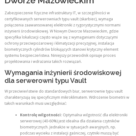
Dworze Mazowieckim
Zabezpieczenie fizyczne infrastruktury IT, w szczególności w
certyfikowanych serwerowniach typu vault (skarbiec), wymaga
połączenia zaawansowanej elektroniki z rygorystycznymi normami
inżynierii środowiskowej. W Nowym Dworze Mazowieckim, gdzie
specyfika lokalizacji często wiąże się z wymaganiami dotyczącymi
ochrony przeciwpożarowej i klimatyzacji precyzyjnej, instalacja
biometrycznych cylindrów blokujących stanowi krytyczny element
systemu bezpieczeństwa. Niniejszy przewodnik opisuje proces
projektowania i wdrażania takich rozwiązań.
Wymagania inżynierii środowiskowej
dla serwerowni typu Vault
W przeciwieństwie do standardowych biur, serwerownie typu vault
charakteryzują się specyficznym mikroklimatem. Wdrożenie biometrii w
takich warunkach musi uwzględniać:
Kontrolę wilgotności:
Optymalna wilgotność dla elektroniki
serwerowej (40-60%) jest idealna dla działania czytników
biometrycznych. Jednakże w sytuacjach awaryjnych, np.
podczas wycieku z instalacji gaśniczej, czytniki muszą być