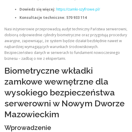
Dowiedz się więcej:
https://zamki-szyfrowe.pl/
Konsultacje techniczne:
570 933 114
Nasi inżynierowie przeprowadzą audyt techniczny Państwa serwerowni,
dobiorą odpowiednie cylindry biometryczne oraz przygotują procedury
awaryjne, zapewniając, że system będzie działał bezbłędnie nawet w
najbardziej wymagających warunkach środowiskowych.
Bezpieczeństwo danych w serwerach to fundament nowoczesnego
biznesu – zadbaj o nie z ekspertami.
Biometryczne wkładki
zamkowe wewnętrzne dla
wysokiego bezpieczeństwa
serwerowni w Nowym Dworze
Mazowieckim
Wprowadzenie