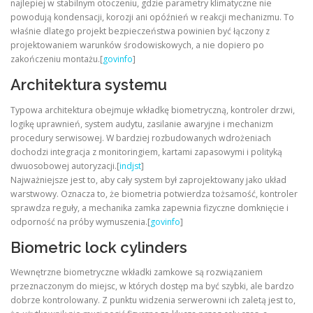
najlepiej w stabilnym otoczeniu, gdzie parametry klimatyczne nie
powodują kondensacji, korozji ani opóźnień w reakcji mechanizmu. To
właśnie dlatego projekt bezpieczeństwa powinien być łączony z
projektowaniem warunków środowiskowych, a nie dopiero po
zakończeniu montażu.[
govinfo
]
Architektura systemu
Typowa architektura obejmuje wkładkę biometryczną, kontroler drzwi,
logikę uprawnień, system audytu, zasilanie awaryjne i mechanizm
procedury serwisowej. W bardziej rozbudowanych wdrożeniach
dochodzi integracja z monitoringiem, kartami zapasowymi i polityką
dwuosobowej autoryzacji.[
indjst
]
Najważniejsze jest to, aby cały system był zaprojektowany jako układ
warstwowy. Oznacza to, że biometria potwierdza tożsamość, kontroler
sprawdza reguły, a mechanika zamka zapewnia fizyczne domknięcie i
odporność na próby wymuszenia.[
govinfo
]
Biometric lock cylinders
Wewnętrzne biometryczne wkładki zamkowe są rozwiązaniem
przeznaczonym do miejsc, w których dostęp ma być szybki, ale bardzo
dobrze kontrolowany. Z punktu widzenia serwerowni ich zaletą jest to,