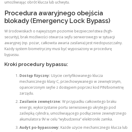
umożliwiając obrót klucza lub uchwytu.
Procedura awaryjnego obejścia
blokady (Emergency Lock Bypass)
W środowiskach o najwyższym poziomie bezpieczeństwa (high-
security), brak możliwości otwarcia sejfu serwerowego w sytuacji
awaryjnej (np. pożar, całkowita awaria zasilania) jest niedopuszczalny.
Każdy system biometryczny musi być wyposażony w procedurę
bypassu.
Kroki procedury bypassu:
Dostęp fizyczny:
Użycie certyfikowanego klucza
mechanicznego klasy C, przechowywanego w zewnętrznym,
opancerzonym sejfie z dostępem poprzez kod PIN/biometrię
zarządu.
Zasilanie zewnętrzne:
W przypadku całkowitego braku
energii, wykorzystanie portu serwisowego ukrytego pod
zaślepką cylindra, umożliwiającego podłączenie zewnętrznego
akumulatora 9V w celu “wybudzenia” elektroniki zamka.
Audyt po-bypassowy:
Każde użycie mechanicznego klucza lub