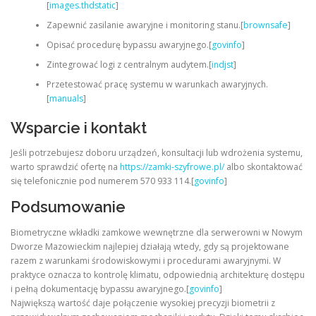
[
images.thdstatic
]
Zapewnić zasilanie awaryjne i monitoring stanu.[
brownsafe
]
Opisać procedurę bypassu awaryjnego.[
govinfo
]
Zintegrować logi z centralnym audytem.[
indjst
]
Przetestować pracę systemu w warunkach awaryjnych.
[
manuals
]
Wsparcie i kontakt
Jeśli potrzebujesz doboru urządzeń, konsultacji lub wdrożenia systemu,
warto sprawdzić ofertę na
https://zamki-szyfrowe.pl/
albo skontaktować
się telefonicznie pod numerem 570 933 114.[
govinfo
]
Podsumowanie
Biometryczne wkładki zamkowe wewnętrzne dla serwerowni w Nowym
Dworze Mazowieckim najlepiej działają wtedy, gdy są projektowane
razem z warunkami środowiskowymi i procedurami awaryjnymi. W
praktyce oznacza to kontrolę klimatu, odpowiednią architekturę dostępu
i pełną dokumentację bypassu awaryjnego.[
govinfo
]
Największą wartość daje połączenie wysokiej precyzji biometrii z