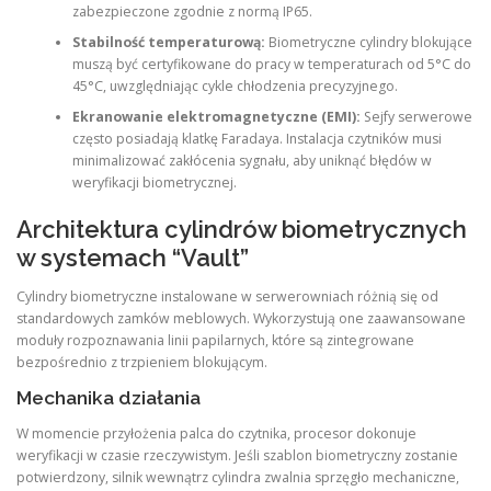
zabezpieczone zgodnie z normą IP65.
Stabilność temperaturową:
Biometryczne cylindry blokujące
muszą być certyfikowane do pracy w temperaturach od 5°C do
45°C, uwzględniając cykle chłodzenia precyzyjnego.
Ekranowanie elektromagnetyczne (EMI):
Sejfy serwerowe
często posiadają klatkę Faradaya. Instalacja czytników musi
minimalizować zakłócenia sygnału, aby uniknąć błędów w
weryfikacji biometrycznej.
Architektura cylindrów biometrycznych
w systemach “Vault”
Cylindry biometryczne instalowane w serwerowniach różnią się od
standardowych zamków meblowych. Wykorzystują one zaawansowane
moduły rozpoznawania linii papilarnych, które są zintegrowane
bezpośrednio z trzpieniem blokującym.
Mechanika działania
W momencie przyłożenia palca do czytnika, procesor dokonuje
weryfikacji w czasie rzeczywistym. Jeśli szablon biometryczny zostanie
potwierdzony, silnik wewnątrz cylindra zwalnia sprzęgło mechaniczne,