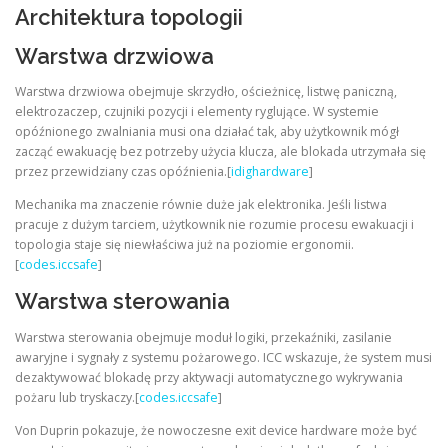
Architektura topologii
Warstwa drzwiowa
Warstwa drzwiowa obejmuje skrzydło, ościeżnicę, listwę paniczną,
elektrozaczep, czujniki pozycji i elementy ryglujące. W systemie
opóźnionego zwalniania musi ona działać tak, aby użytkownik mógł
zacząć ewakuację bez potrzeby użycia klucza, ale blokada utrzymała się
przez przewidziany czas opóźnienia.[
idighardware
]
Mechanika ma znaczenie równie duże jak elektronika. Jeśli listwa
pracuje z dużym tarciem, użytkownik nie rozumie procesu ewakuacji i
topologia staje się niewłaściwa już na poziomie ergonomii.
[
codes.iccsafe
]
Warstwa sterowania
Warstwa sterowania obejmuje moduł logiki, przekaźniki, zasilanie
awaryjne i sygnały z systemu pożarowego. ICC wskazuje, że system musi
dezaktywować blokadę przy aktywacji automatycznego wykrywania
pożaru lub tryskaczy.[
codes.iccsafe
]
Von Duprin pokazuje, że nowoczesne exit device hardware może być