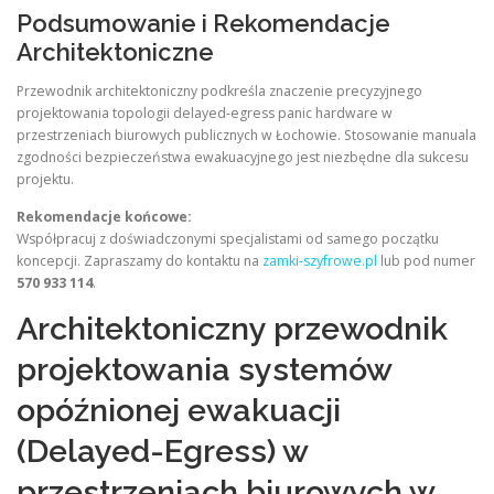
Podsumowanie i Rekomendacje
Architektoniczne
Przewodnik architektoniczny podkreśla znaczenie precyzyjnego
projektowania topologii delayed-egress panic hardware w
przestrzeniach biurowych publicznych w Łochowie. Stosowanie manuala
zgodności bezpieczeństwa ewakuacyjnego jest niezbędne dla sukcesu
projektu.
Rekomendacje końcowe:
Współpracuj z doświadczonymi specjalistami od samego początku
koncepcji. Zapraszamy do kontaktu na
zamki-szyfrowe.pl
lub pod numer
570 933 114
.
Architektoniczny przewodnik
projektowania systemów
opóźnionej ewakuacji
(Delayed-Egress) w
przestrzeniach biurowych w