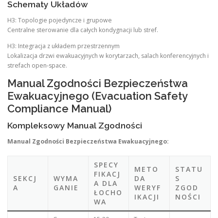
Schematy Układów
H3: Topologie pojedyncze i grupowe
Centralne sterowanie dla całych kondygnacji lub stref.
H3: Integracja z układem przestrzennym
Lokalizacja drzwi ewakuacyjnych w korytarzach, salach konferencyjnych i
strefach open-space.
Manual Zgodności Bezpieczeństwa
Ewakuacyjnego (Evacuation Safety
Compliance Manual)
Kompleksowy Manual Zgodności
Manual Zgodności Bezpieczeństwa Ewakuacyjnego:
SPECY
METO
STATU
FIKACJ
SEKCJ
WYMA
DA
S
A DLA
A
GANIE
WERYF
ZGOD
ŁOCHO
IKACJI
NOŚCI
WA