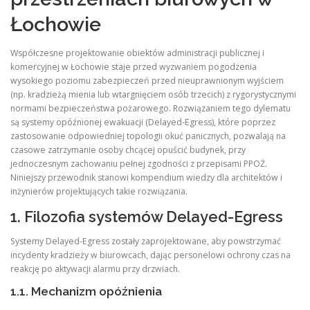
Łochowie
Współczesne projektowanie obiektów administracji publicznej i
komercyjnej w Łochowie staje przed wyzwaniem pogodzenia
wysokiego poziomu zabezpieczeń przed nieuprawnionym wyjściem
(np. kradzieżą mienia lub wtargnięciem osób trzecich) z rygorystycznymi
normami bezpieczeństwa pożarowego. Rozwiązaniem tego dylematu
są systemy opóźnionej ewakuacji (Delayed-Egress), które poprzez
zastosowanie odpowiedniej topologii okuć panicznych, pozwalają na
czasowe zatrzymanie osoby chcącej opuścić budynek, przy
jednoczesnym zachowaniu pełnej zgodności z przepisami PPOŻ.
Niniejszy przewodnik stanowi kompendium wiedzy dla architektów i
inżynierów projektujących takie rozwiązania.
1. Filozofia systemów Delayed-Egress
Systemy Delayed-Egress zostały zaprojektowane, aby powstrzymać
incydenty kradzieży w biurowcach, dając personelowi ochrony czas na
reakcję po aktywacji alarmu przy drzwiach.
1.1. Mechanizm opóźnienia