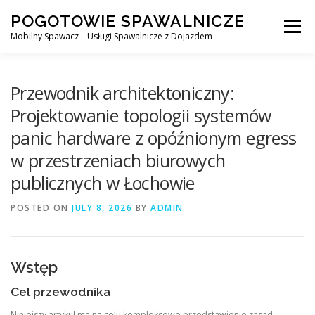
Skip
POGOTOWIE SPAWALNICZE
to
Menu
content
Mobilny Spawacz – Usługi Spawalnicze z Dojazdem
MOBILNY SPAWACZ
WARSZAWA
SPAWACZ
Przewodnik architektoniczny:
Projektowanie topologii systemów
panic hardware z opóźnionym egress
SPAWANIE MIG/MAG (GMAW)
NASZE USŁUGI
w przestrzeniach biurowych
publicznych w Łochowie
KONTAKT
POSTED ON
JULY 8, 2026
BY
ADMIN
Wstęp
Cel przewodnika
Niniejszy artykuł ma na celu kompleksowe przedstawienie zasad