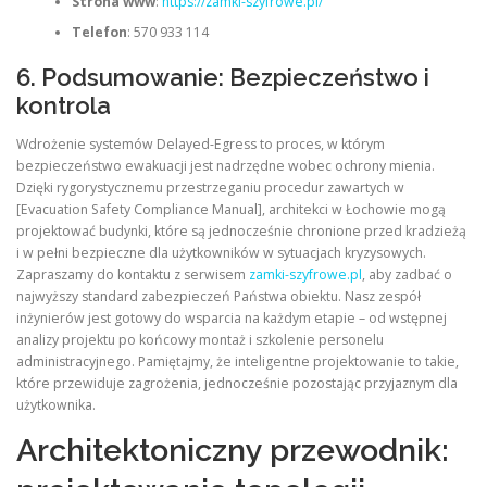
Strona www
:
https://zamki-szyfrowe.pl/
Telefon
: 570 933 114
6. Podsumowanie: Bezpieczeństwo i
kontrola
Wdrożenie systemów Delayed-Egress to proces, w którym
bezpieczeństwo ewakuacji jest nadrzędne wobec ochrony mienia.
Dzięki rygorystycznemu przestrzeganiu procedur zawartych w
[Evacuation Safety Compliance Manual], architekci w Łochowie mogą
projektować budynki, które są jednocześnie chronione przed kradzieżą
i w pełni bezpieczne dla użytkowników w sytuacjach kryzysowych.
Zapraszamy do kontaktu z serwisem
zamki-szyfrowe.pl
, aby zadbać o
najwyższy standard zabezpieczeń Państwa obiektu. Nasz zespół
inżynierów jest gotowy do wsparcia na każdym etapie – od wstępnej
analizy projektu po końcowy montaż i szkolenie personelu
administracyjnego. Pamiętajmy, że inteligentne projektowanie to takie,
które przewiduje zagrożenia, jednocześnie pozostając przyjaznym dla
użytkownika.
Architektoniczny przewodnik: