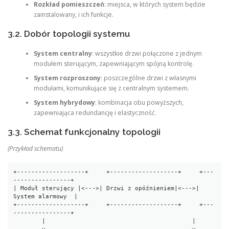
Rozkład pomieszczeń
: miejsca, w których system będzie
zainstalowany, i ich funkcje.
3.2. Dobór topologii systemu
System centralny
: wszystkie drzwi połączone z jednym
modułem sterującym, zapewniającym spójną kontrolę.
System rozproszony
: poszczególne drzwi z własnymi
modułami, komunikujące się z centralnym systemem.
System hybrydowy
: kombinacja obu powyższych,
zapewniająca redundancję i elastyczność.
3.3. Schemat funkcjonalny topologii
(Przykład schematu)
+-------------------+     +-------------------+     +---
----------------+

| Moduł sterujący |<--->| Drzwi z opóźnieniem|<--->| 
System alarmowy  |

+-------------------+     +-------------------+     +---
----------------+

        |                                         |
