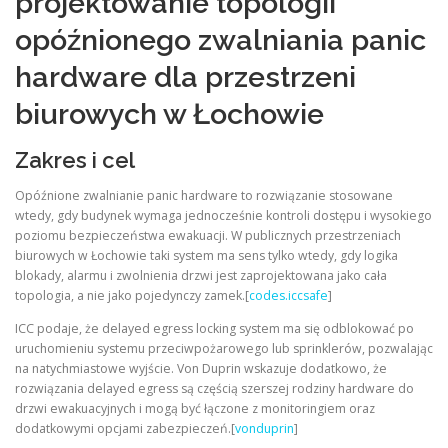
projektowanie topologii
opóźnionego zwalniania panic
hardware dla przestrzeni
biurowych w Łochowie
Zakres i cel
Opóźnione zwalnianie panic hardware to rozwiązanie stosowane
wtedy, gdy budynek wymaga jednocześnie kontroli dostępu i wysokiego
poziomu bezpieczeństwa ewakuacji. W publicznych przestrzeniach
biurowych w Łochowie taki system ma sens tylko wtedy, gdy logika
blokady, alarmu i zwolnienia drzwi jest zaprojektowana jako cała
topologia, a nie jako pojedynczy zamek.[
codes.iccsafe
]
ICC podaje, że delayed egress locking system ma się odblokować po
uruchomieniu systemu przeciwpożarowego lub sprinklerów, pozwalając
na natychmiastowe wyjście. Von Duprin wskazuje dodatkowo, że
rozwiązania delayed egress są częścią szerszej rodziny hardware do
drzwi ewakuacyjnych i mogą być łączone z monitoringiem oraz
dodatkowymi opcjami zabezpieczeń.[
vonduprin
]