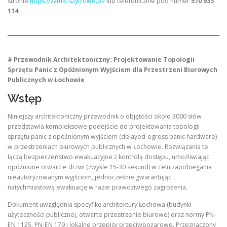
stronie
https://zamki-szyfrowe.pl/
lub telefonicznie pod numer
570 933
114
.
# Przewodnik Architektoniczny: Projektowanie Topologii
Sprzętu Panic z Opóźnionym Wyjściem dla Przestrzeni Biurowych
Publicznych w Łochowie
Wstęp
Niniejszy architektoniczny przewodnik o objętości około 3000 słów
przedstawia kompleksowe podejście do projektowania topologii
sprzętu panic z opóźnionym wyjściem (delayed-egress panic hardware)
w przestrzeniach biurowych publicznych w Łochowie. Rozwiązania te
łączą bezpieczeństwo ewakuacyjne z kontrolą dostępu, umożliwiając
opóźnione otwarcie drzwi (zwykle 15-30 sekund) w celu zapobiegania
nieautoryzowanym wyjściom, jednocześnie gwarantując
natychmiastową ewakuację w razie prawdziwego zagrożenia.
Dokument uwzględnia specyfikę architektury Łochowa (budynki
użyteczności publicznej, otwarte przestrzenie biurowe) oraz normy PN-
EN 1125, PN-EN 179 i lokalne przepisy przeciwpożarowe. Przeznaczony