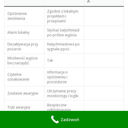
A
Zgodne z lokalnym
Opóźnienie
projektem i
zwolnienia
przepisami
Słychać natychmiast
Alarm lokalny
po próbie wyjścia
Dezaktywacja przy
Natychmiastowa po
pożarze
sygnale ppoż.
Możliwość wyjścia
Tak
bez narzędzi
Informacja o
Czytelne
opóźnieniu i
oznakowanie
procedurze
Utrzymanie pracy
Zasilanie awaryjne
monitoringu i logiki
Bezpieczne
Tryb awaryjny
odblokowanie
Zadzwoń