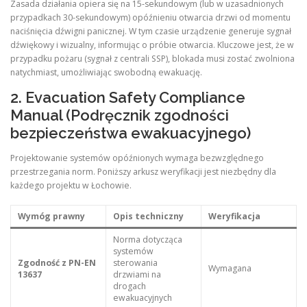
Zasada działania opiera się na 15-sekundowym (lub w uzasadnionych
przypadkach 30-sekundowym) opóźnieniu otwarcia drzwi od momentu
naciśnięcia dźwigni panicznej. W tym czasie urządzenie generuje sygnał
dźwiękowy i wizualny, informując o próbie otwarcia. Kluczowe jest, że w
przypadku pożaru (sygnał z centrali SSP), blokada musi zostać zwolniona
natychmiast, umożliwiając swobodną ewakuację.
2. Evacuation Safety Compliance
Manual (Podręcznik zgodności
bezpieczeństwa ewakuacyjnego)
Projektowanie systemów opóźnionych wymaga bezwzględnego
przestrzegania norm. Poniższy arkusz weryfikacji jest niezbędny dla
każdego projektu w Łochowie.
Wymóg prawny
Opis techniczny
Weryfikacja
Norma dotycząca
systemów
Zgodność z PN-EN
sterowania
Wymagana
13637
drzwiami na
drogach
ewakuacyjnych