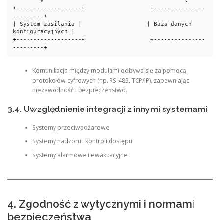
        v                                         v

+-------------------+                   +---------------
---------+

| System zasilania |                   | Baza danych 
konfiguracyjnych |

+-------------------+                   +---------------
---------+
Komunikacja między modułami odbywa się za pomocą
protokołów cyfrowych (np. RS-485, TCP/IP), zapewniając
niezawodność i bezpieczeństwo.
3.4. Uwzględnienie integracji z innymi systemami
Systemy przeciwpożarowe
Systemy nadzoru i kontroli dostępu
Systemy alarmowe i ewakuacyjne
4. Zgodność z wytycznymi i normami
bezpieczeństwa