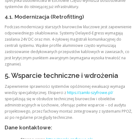
Specyfika budownictwa w Łochowie często wymusza dostosowanie
systemów do istniejącej już infrastruktury.
4.1. Modernizacja (Retrofitting)
Podczas modernizacji starszych biurowców kluczowe jest zapewnienie
odpowiedniego okablowania. Systemy Delayed-Egress wymagają
zasilania 24V DC oraz min. 4-żyłowej magistrali komunikacyjnej do
centrali systemu. Wąskie profile aluminiowe często wymuszają
zastosowanie dedykowanych przepustów kablowych w zawiasach, co
jest krytycznym punktem awaryjnym (wymagana wysoka trwałość na
zginanie).
5. Wsparcie techniczne i wdrożenia
Zapewnienie sprawności systemów opóźnionej ewakuacji wymaga
wiedzy specjalistycznej. Eksperci z
https://zamki-szyfrowe.pl/
specjalizują się w obsłudze technicznej biurowców i obiektów
administracyjnych w Łochowie, oferując pełne wsparcie – od audytu
projektowego, przez fachowy montaż zintegrowany z systemami PPOŻ,
aż po regularne przeglądy techniczne.
Dane kontaktowe: