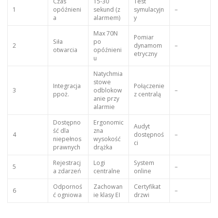
Czas
15-30
Test
1
opóźnieni
sekund (z
symulacyjn
–
a
alarmem)
y
Max 70N
Pomiar
Siła
po
2
dynamom
–
otwarcia
opóźnieni
etryczny
u
Natychmia
stowe
Integracja
Połączenie
3
odblokow
–
ppoż.
z centralą
anie przy
alarmie
Dostępno
Ergonomic
Audyt
ść dla
zna
4
dostępnoś
–
niepełnos
wysokość
ci
prawnych
drążka
Rejestracj
Logi
System
5
–
a zdarzeń
centralne
online
Odpornoś
Zachowan
Certyfikat
6
–
ć ogniowa
ie klasy EI
drzwi