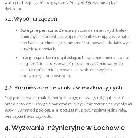
ważną co bezpieczeństwo, systemy Delayed-Egress muszą być
dyskretne.
3.1. Wybór urządzeń
Dźwignie paniczne
: Zaleca się stosowanie smukłych belek
panicznych, które wbudowują elektronikę sterującą wewnątrz
mechanizmu, eliminując konieczność stosowania dodatkowych
puszek na drzwiach.
Integracja z kontrolą dostępu
: Urządzenie musi pozwalać
na „przejście autoryzowane” (np. po przyłożeniu karty), co
anuluje opóźnienie i pozwala na swobodne wyjście
uprawnionym pracownikom.
3.2. Rozmieszczenie punktów ewakuacyjnych
Przy projektowaniu należy zwrócić uwagę na tzw. „strefę buforową”
przed drzwiami. Dźwignia paniczna musi być umieszczona na wysokości
900–1100 mm od podłogi, a jej obsługa musi być możliwa jedną ręką,
bez użycia klucza czy kodu.
4. Wyzwania inżynieryjne w Łochowie