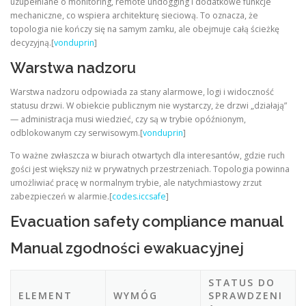
uzupełniane o monitoring, remote undogging i dodatkowe funkcje
mechaniczne, co wspiera architekturę sieciową. To oznacza, że
topologia nie kończy się na samym zamku, ale obejmuje całą ścieżkę
decyzyjną.[
vonduprin
]
Warstwa nadzoru
Warstwa nadzoru odpowiada za stany alarmowe, logi i widoczność
statusu drzwi. W obiekcie publicznym nie wystarczy, że drzwi „działają”
— administracja musi wiedzieć, czy są w trybie opóźnionym,
odblokowanym czy serwisowym.[
vonduprin
]
To ważne zwłaszcza w biurach otwartych dla interesantów, gdzie ruch
gości jest większy niż w prywatnych przestrzeniach. Topologia powinna
umożliwiać pracę w normalnym trybie, ale natychmiastowy zrzut
zabezpieczeń w alarmie.[
codes.iccsafe
]
Evacuation safety compliance manual
Manual zgodności ewakuacyjnej
STATUS DO
ELEMENT
WYMÓG
SPRAWDZENI