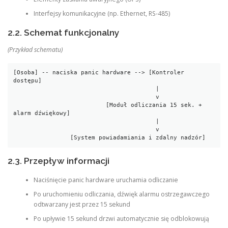
Interfejsy komunikacyjne (np. Ethernet, RS-485)
2.2. Schemat funkcjonalny
(Przykład schematu)
[Osoba] -- naciska panic hardware --> [Kontroler 
dostępu]

                                        |

                                        v

                          [Moduł odliczania 15 sek. + 
alarm dźwiękowy]

                                        |

                                        v

                [System powiadamiania i zdalny nadzór]
2.3. Przepływ informacji
Naciśnięcie panic hardware uruchamia odliczanie
Po uruchomieniu odliczania, dźwięk alarmu ostrzegawczego
odtwarzany jest przez 15 sekund
Po upływie 15 sekund drzwi automatycznie się odblokowują