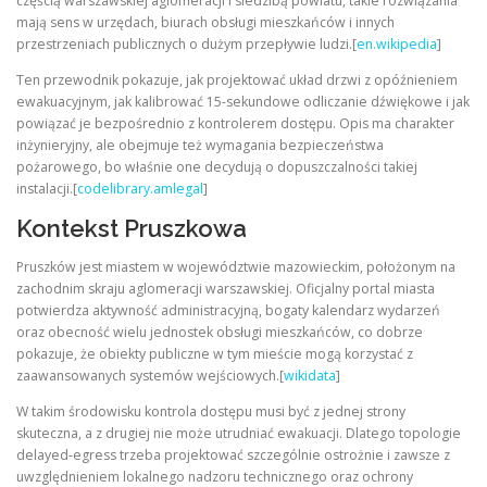
częścią warszawskiej aglomeracji i siedzibą powiatu, takie rozwiązania
mają sens w urzędach, biurach obsługi mieszkańców i innych
przestrzeniach publicznych o dużym przepływie ludzi.[
en.wikipedia
]
Ten przewodnik pokazuje, jak projektować układ drzwi z opóźnieniem
ewakuacyjnym, jak kalibrować 15-sekundowe odliczanie dźwiękowe i jak
powiązać je bezpośrednio z kontrolerem dostępu. Opis ma charakter
inżynieryjny, ale obejmuje też wymagania bezpieczeństwa
pożarowego, bo właśnie one decydują o dopuszczalności takiej
instalacji.[
codelibrary.amlegal
]
Kontekst Pruszkowa
Pruszków jest miastem w województwie mazowieckim, położonym na
zachodnim skraju aglomeracji warszawskiej. Oficjalny portal miasta
potwierdza aktywność administracyjną, bogaty kalendarz wydarzeń
oraz obecność wielu jednostek obsługi mieszkańców, co dobrze
pokazuje, że obiekty publiczne w tym mieście mogą korzystać z
zaawansowanych systemów wejściowych.[
wikidata
]
W takim środowisku kontrola dostępu musi być z jednej strony
skuteczna, a z drugiej nie może utrudniać ewakuacji. Dlatego topologie
delayed-egress trzeba projektować szczególnie ostrożnie i zawsze z
uwzględnieniem lokalnego nadzoru technicznego oraz ochrony