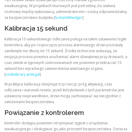
ewakuacyjnej. W projektach biurowych jest potrzebny, bo ułatwia
rozmowę między wykonawcą, administratorem i osobą odpowiedzialną
za bezpieczeństwo budynku.[
locksmithledger
]
Kalibracja 15 sekund
Kalibracja 15-sekundowego odliczania polega na takim ustawieniu logiki
kontrolera, aby po rozpoczęciu procesu alarmowego drzwi pozostały
zamknięte nie dłużej niż 15 sekund. Źródła techniczne wskazują, że
inicjacja procesu powinna uruchamiać alarm dźwiękowy przy drzwiach, a
czas zwłoki w typowych zastosowaniach nie powinien przekraczać 15
sekund bez wyraźnego zatwierdzenia właściwego organu.
[
codelibrary.amlegal
]
W praktyce kalibracja obejmuje trzy rzeczy: próg aktywacji, czas
odliczania i warunek resetu. Jeżeli którykolwiek z tych parametrów jest
ustawiony nieprawidłowo, drzwi mogą zachowywać się niezgodnie z
założeniami bezpieczeństwa.
Powiązanie z kontrolerem
Kontroler dostępu powinien otrzymywać sygnał z urządzenia
ewakuacyjnego i obsługiwać go jako priorytet bezpieczeństwa. Oznacza