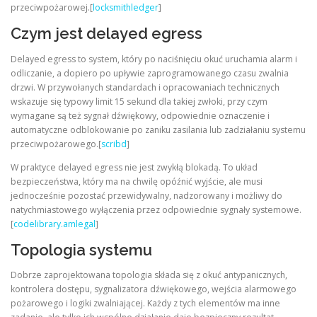
przeciwpożarowej.[
locksmithledger
]
Czym jest delayed egress
Delayed egress to system, który po naciśnięciu okuć uruchamia alarm i
odliczanie, a dopiero po upływie zaprogramowanego czasu zwalnia
drzwi. W przywołanych standardach i opracowaniach technicznych
wskazuje się typowy limit 15 sekund dla takiej zwłoki, przy czym
wymagane są też sygnał dźwiękowy, odpowiednie oznaczenie i
automatyczne odblokowanie po zaniku zasilania lub zadziałaniu systemu
przeciwpożarowego.[
scribd
]
W praktyce delayed egress nie jest zwykłą blokadą. To układ
bezpieczeństwa, który ma na chwilę opóźnić wyjście, ale musi
jednocześnie pozostać przewidywalny, nadzorowany i możliwy do
natychmiastowego wyłączenia przez odpowiednie sygnały systemowe.
[
codelibrary.amlegal
]
Topologia systemu
Dobrze zaprojektowana topologia składa się z okuć antypanicznych,
kontrolera dostępu, sygnalizatora dźwiękowego, wejścia alarmowego
pożarowego i logiki zwalniającej. Każdy z tych elementów ma inne