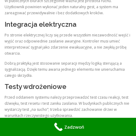
W publicznych biurach szczególnie ważna jest prostota ruchu.
Użytkownik powinien wykonać jeden naturalny gest, a system ma
zareagować przewidywalnie i bez dodatkowych kroków.
Integracja elektryczna
Po stronie elektrycznej liczy się przede wszystkim niezawodność wejść i
wyjść oraz odpowiednie zasilanie awaryjne. Kontroler musi umieć
interpretować sygnał jako zdarzenie ewakuacyjne, a nie zwykłą próbę
otwarcia.
Dobrą praktyką jest stosowanie separacji między logiką sterującą a
sygnalizacją. Dzięki temu awaria jednego elementu nie unieruchamia
całego skrzydła.
Testy wdrożeniowe
Przed oddaniem systemu należy przeprowadzić test czasu reakcji, test
dźwięku, test resetu i test zaniku zasilania. W budynkach publicznych nie
wystarczy test „na sucho”; trzeba sprawdzić zachowanie drzwi w
warunkach rzeczywistego użytkowania.
Ważne jest też sprawdzenie, czy opóźnienie nie jest przypadkowo
Zadzwoń
programowane inaczej na różnych kontrolerach. Jeśli jedna strefa ma 15