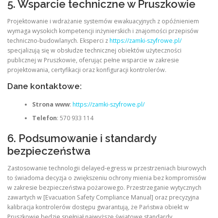
5. Wsparcie techniczne w Pruszkowie
Projektowanie i wdrażanie systemów ewakuacyjnych z opóźnieniem
wymaga wysokich kompetencji inżynierskich i znajomości przepisów
techniczno-budowlanych. Eksperci z
https://zamki-szyfrowe.pl/
specjalizują się w obsłudze technicznej obiektów użyteczności
publicznej w Pruszkowie, oferując pełne wsparcie w zakresie
projektowania, certyfikacji oraz konfiguracji kontrolerów.
Dane kontaktowe:
Strona www
:
https://zamki-szyfrowe.pl/
Telefon
: 570 933 114
6. Podsumowanie i standardy
bezpieczeństwa
Zastosowanie technologii delayed-egress w przestrzeniach biurowych
to świadoma decyzja o zwiększeniu ochrony mienia bez kompromisów
w zakresie bezpieczeństwa pożarowego. Przestrzeganie wytycznych
zawartych w [Evacuation Safety Compliance Manual] oraz precyzyjna
kalibracja kontrolerów dostępu gwarantują, że Państwa obiekt w
Pruszkowie będzie spełniał najwyższe światowe standardy