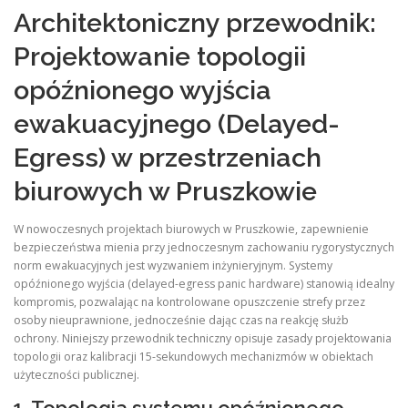
Architektoniczny przewodnik:
Projektowanie topologii
opóźnionego wyjścia
ewakuacyjnego (Delayed-
Egress) w przestrzeniach
biurowych w Pruszkowie
W nowoczesnych projektach biurowych w Pruszkowie, zapewnienie
bezpieczeństwa mienia przy jednoczesnym zachowaniu rygorystycznych
norm ewakuacyjnych jest wyzwaniem inżynieryjnym. Systemy
opóźnionego wyjścia (delayed-egress panic hardware) stanowią idealny
kompromis, pozwalając na kontrolowane opuszczenie strefy przez
osoby nieuprawnione, jednocześnie dając czas na reakcję służb
ochrony. Niniejszy przewodnik techniczny opisuje zasady projektowania
topologii oraz kalibracji 15-sekundowych mechanizmów w obiektach
użyteczności publicznej.