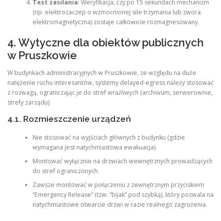
Test zasilania
: Weryfikacja, czy po 15 sekundach mechanizm
(np. elektrozaczep o wzmocnionej sile trzymania lub zwora
elektromagnetyczna) zostaje całkowicie rozmagnesowany.
4. Wytyczne dla obiektów publicznych
w Pruszkowie
W budynkach administracyjnych w Pruszkowie, ze względu na duże
natężenie ruchu interesantów, systemy delayed-egress należy stosować
z rozwagą, ograniczając je do stref wrażliwych (archiwum, serwerownie,
strefy zarządu).
4.1. Rozmieszczenie urządzeń
Nie stosować na wyjściach głównych z budynku (gdzie
wymagana jest natychmiastowa ewakuacja).
Montować wyłącznie na drzwiach wewnętrznych prowadzących
do stref ograniczonych.
Zawsze montować w połączeniu z zewnętrznym przyciskiem
“Emergency Release” (tzw. “bijak” pod szybką), który pozwala na
natychmiastowe otwarcie drzwi w razie realnego zagrożenia.