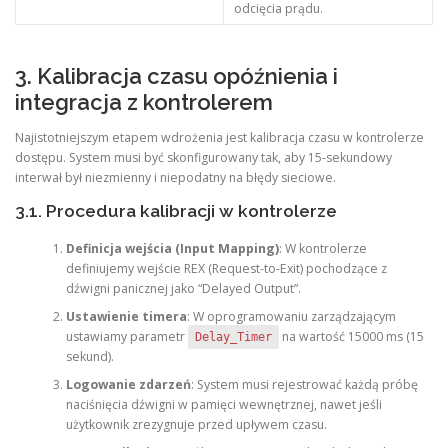
odcięcia prądu.
3. Kalibracja czasu opóźnienia i
integracja z kontrolerem
Najistotniejszym etapem wdrożenia jest kalibracja czasu w kontrolerze
dostępu. System musi być skonfigurowany tak, aby 15-sekundowy
interwał był niezmienny i niepodatny na błędy sieciowe.
3.1. Procedura kalibracji w kontrolerze
Definicja wejścia (Input Mapping)
: W kontrolerze
definiujemy wejście REX (Request-to-Exit) pochodzące z
dźwigni panicznej jako “Delayed Output”.
Ustawienie timera
: W oprogramowaniu zarządzającym
ustawiamy parametr
na wartość 15000 ms (15
Delay_Timer
sekund).
Logowanie zdarzeń
: System musi rejestrować każdą próbę
naciśnięcia dźwigni w pamięci wewnętrznej, nawet jeśli
użytkownik zrezygnuje przed upływem czasu.