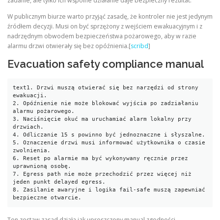
zadanie, ale tylko ich wspólne działanie daje bezpieczny rezultat.
W publicznym biurze warto przyjąć zasadę, że kontroler nie jest jedynym
źródłem decyzji. Musi on być sprzężony z wejściem ewakuacyjnym i z
nadrzędnym obwodem bezpieczeństwa pożarowego, aby w razie
alarmu drzwi otwierały się bez opóźnienia.[
scribd
]
Evacuation safety compliance manual
text
1. Drzwi muszą otwierać się bez narzędzi od strony 
ewakuacji.

2. Opóźnienie nie może blokować wyjścia po zadziałaniu 
alarmu pożarowego.

3. Naciśnięcie okuć ma uruchamiać alarm lokalny przy 
drzwiach.

4. Odliczanie 15 s powinno być jednoznaczne i słyszalne.

5. Oznaczenie drzwi musi informować użytkownika o czasie 
zwolnienia.

6. Reset po alarmie ma być wykonywany ręcznie przez 
uprawnioną osobę.

7. Egress path nie może przechodzić przez więcej niż 
jeden punkt delayed egress.

8. Zasilanie awaryjne i logika fail-safe muszą zapewniać 
bezpieczne otwarcie.
Ten zestaw zasad działa jak uproszczony manual zgodności