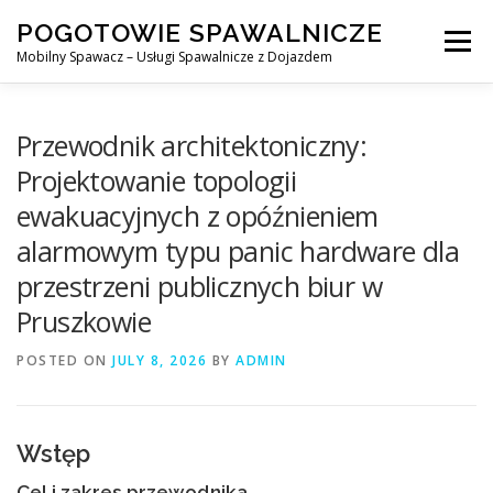
Skip
POGOTOWIE SPAWALNICZE
to
Menu
content
Mobilny Spawacz – Usługi Spawalnicze z Dojazdem
MOBILNY SPAWACZ
WARSZAWA
SPAWACZ
Przewodnik architektoniczny:
Projektowanie topologii
ewakuacyjnych z opóźnieniem
SPAWANIE MIG/MAG (GMAW)
NASZE USŁUGI
alarmowym typu panic hardware dla
przestrzeni publicznych biur w
KONTAKT
Pruszkowie
POSTED ON
JULY 8, 2026
BY
ADMIN
Wstęp
Cel i zakres przewodnika