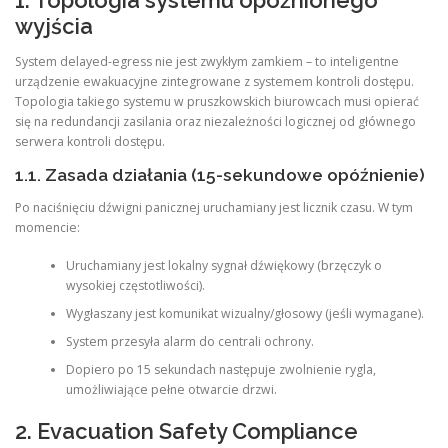
1. Topologia systemu opóźnionego
wyjścia
System delayed-egress nie jest zwykłym zamkiem – to inteligentne
urządzenie ewakuacyjne zintegrowane z systemem kontroli dostępu.
Topologia takiego systemu w pruszkowskich biurowcach musi opierać
się na redundancji zasilania oraz niezależności logicznej od głównego
serwera kontroli dostępu.
1.1. Zasada działania (15-sekundowe opóźnienie)
Po naciśnięciu dźwigni panicznej uruchamiany jest licznik czasu. W tym
momencie:
Uruchamiany jest lokalny sygnał dźwiękowy (brzęczyk o
wysokiej częstotliwości).
Wygłaszany jest komunikat wizualny/głosowy (jeśli wymagane).
System przesyła alarm do centrali ochrony.
Dopiero po 15 sekundach następuje zwolnienie rygla,
umożliwiające pełne otwarcie drzwi.
2. Evacuation Safety Compliance