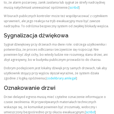
to, że alarm pożarowy, zanik zasilania lub sygnał ze strefy nadrzędnej
muszą natychmiast unieważniać opóźnienie.[
scribd
]
W biurach publicznych kontroler może też współpracować z czytnikiem
uprawnień, ale jego reakcja na tryb ewakuacyjny musi być zawsze
nadrzędna. To odróżnia bezpieczny system od zwykłej blokady wejścia.
Sygnalizacja dźwiękowa
Sygnał dźwiękowy przy drzwiach ma dwie role: ostrzega użytkownika i
potwierdza, że proces odliczania rzeczywiście się rozpoczął. Nie
powinien być zbyt cichy, bo wtedy ludzie nie rozumieją stanu drzwi, ani
zbyt agresywny, bo w budynku publicznym prowadzi to do chaosu.
Dobrym podejściem jest lokalny dźwięk przy samych drzwiach, tak aby
użytkownik stojący przy wyjściu słyszał wyraźnie, że system działa
zgodnie z logiką opóźnienia.[
codelibrary.amlegal
]
Oznakowanie drzwi
Drzwi delayed egress muszą mieć czytelne oznaczenie informujące o
czasie zwolnienia. W przywoływanych materiałach technicznych
wskazuje się, że komunikat powinien być zrozumiały, widoczny i
umieszczony bezpośrednio przy okuciu ewakuacyjnym.[
scribd
]