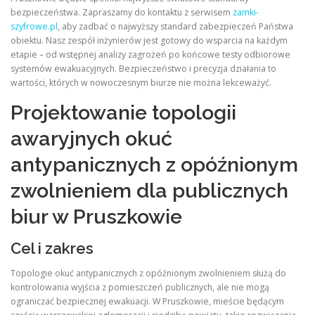
bezpieczeństwa. Zapraszamy do kontaktu z serwisem
zamki-
szyfrowe.pl
, aby zadbać o najwyższy standard zabezpieczeń Państwa
obiektu. Nasz zespół inżynierów jest gotowy do wsparcia na każdym
etapie – od wstępnej analizy zagrożeń po końcowe testy odbiorowe
systemów ewakuacyjnych. Bezpieczeństwo i precyzja działania to
wartości, których w nowoczesnym biurze nie można lekceważyć.
Projektowanie topologii
awaryjnych okuć
antypanicznych z opóźnionym
zwolnieniem dla publicznych
biur w Pruszkowie
Cel i zakres
Topologie okuć antypanicznych z opóźnionym zwolnieniem służą do
kontrolowania wyjścia z pomieszczeń publicznych, ale nie mogą
ograniczać bezpiecznej ewakuacji. W Pruszkowie, mieście będącym