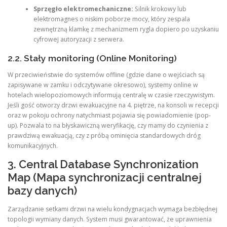
Sprzęgło elektromechaniczne:
Silnik krokowy lub
elektromagnes o niskim poborze mocy, który zespala
zewnętrzną klamkę z mechanizmem rygla dopiero po uzyskaniu
cyfrowej autoryzacji z serwera.
2.2. Stały monitoring (Online Monitoring)
W przeciwieństwie do systemów offline (gdzie dane o wejściach są
zapisywane w zamku i odczytywane okresowo), systemy online w
hotelach wielopoziomowych informują centralę w czasie rzeczywistym.
Jeśli gość otworzy drzwi ewakuacyjne na 4. piętrze, na konsoli w recepcji
oraz w pokoju ochrony natychmiast pojawia się powiadomienie (pop-
up). Pozwala to na błyskawiczną weryfikację, czy mamy do czynienia z
prawdziwą ewakuacją, czy z próbą ominięcia standardowych dróg
komunikacyjnych.
3. Central Database Synchronization
Map (Mapa synchronizacji centralnej
bazy danych)
Zarządzanie setkami drzwi na wielu kondygnacjach wymaga bezbłędnej
topologii wymiany danych. System musi gwarantować, że uprawnienia