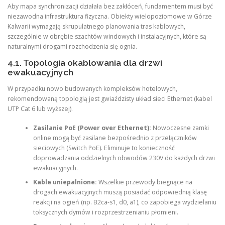
Aby mapa synchronizacji działała bez zakłóceń, fundamentem musi być
niezawodna infrastruktura fizyczna. Obiekty wielopoziomowe w Górze
Kalwarii wymagają skrupulatnego planowania tras kablowych,
szczególnie w obrębie szachtów windowych i instalacyjnych, które są
naturalnymi drogami rozchodzenia się ognia.
4.1. Topologia okablowania dla drzwi
ewakuacyjnych
W przypadku nowo budowanych kompleksów hotelowych,
rekomendowaną topologią jest gwiaździsty układ sieci Ethernet (kabel
UTP Cat 6 lub wyższej).
Zasilanie PoE (Power over Ethernet):
Nowoczesne zamki
online mogą być zasilane bezpośrednio z przełączników
sieciowych (Switch PoE). Eliminuje to konieczność
doprowadzania oddzielnych obwodów 230V do każdych drzwi
ewakuacyjnych.
Kable uniepalnione:
Wszelkie przewody biegnące na
drogach ewakuacyjnych muszą posiadać odpowiednią klasę
reakcji na ogień (np. B2ca-s1, d0, a1), co zapobiega wydzielaniu
toksycznych dymów i rozprzestrzenianiu płomieni.