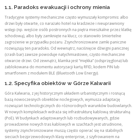
1.1. Paradoks ewakuacji i ochrony mienia
Tradycyjne systemy mechaniczne często wymuszały kompromis: albo
drzwi były otwarte, co narażało hotel na kradzieże i nieuprawniony
wstęp (np. wejście osób postronnych na piętra mieszkalne przez klatkę
schodową), albo były zamknięte na klucz, co stanowiło śmiertelne
zagrożenie w przypadku pożaru. Zsynchronizowane zamki paniczne
rozwiązują ten paradoks. Od wewnątrz, naciśnięcie dźwigni panicznej
(crash bar) zawsze powoduje natychmiastowe, czysto mechaniczne
otwarcie drzwi. Od zewnątrz, klamka jest “miękka” (odsprzęglona) lub
zablokowana do momentu autoryzacji kartą RFID, kodem PIN lub
smartfonem z modułem BLE (Bluetooth Low Energy).
1.2. Specyfika obiektów w Górze Kalwarii
Góra Kalwaria, z jej historycznym układem urbanistycznym i rosnącą
bazą nowoczesnych obiektów noclegowych, wymusza adaptację
rozwiązań technologicznych do różnorodnych warunków budowlanych.
W nowych kompleksach wdraża się infrastrukturę kablową strukturalną
(PoE). W budynkach adaptowanych lub rozbudowywanych, gdzie
prowadzenie nowych tras kablowych w szachtach jest utrudnione,
systemy zsynchronizowane muszą często opierać się na stabilnych
sieciach bezprzewodowych klasy enterprise, z szyfrowaniem na