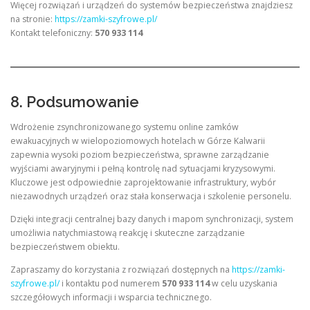
Więcej rozwiązań i urządzeń do systemów bezpieczeństwa znajdziesz
na stronie:
https://zamki-szyfrowe.pl/
Kontakt telefoniczny:
570 933 114
8. Podsumowanie
Wdrożenie zsynchronizowanego systemu online zamków
ewakuacyjnych w wielopoziomowych hotelach w Górze Kalwarii
zapewnia wysoki poziom bezpieczeństwa, sprawne zarządzanie
wyjściami awaryjnymi i pełną kontrolę nad sytuacjami kryzysowymi.
Kluczowe jest odpowiednie zaprojektowanie infrastruktury, wybór
niezawodnych urządzeń oraz stała konserwacja i szkolenie personelu.
Dzięki integracji centralnej bazy danych i mapom synchronizacji, system
umożliwia natychmiastową reakcję i skuteczne zarządzanie
bezpieczeństwem obiektu.
Zapraszamy do korzystania z rozwiązań dostępnych na
https://zamki-
szyfrowe.pl/
i kontaktu pod numerem
570 933 114
w celu uzyskania
szczegółowych informacji i wsparcia technicznego.