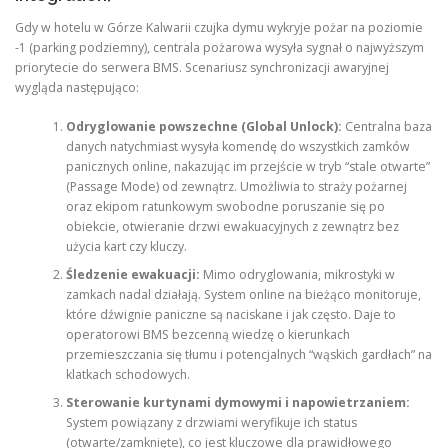
Gdy w hotelu w Górze Kalwarii czujka dymu wykryje pożar na poziomie
-1 (parking podziemny), centrala pożarowa wysyła sygnał o najwyższym
priorytecie do serwera BMS. Scenariusz synchronizacji awaryjnej
wygląda następująco:
Odryglowanie powszechne (Global Unlock):
Centralna baza
danych natychmiast wysyła komendę do wszystkich zamków
panicznych online, nakazując im przejście w tryb “stale otwarte”
(Passage Mode) od zewnątrz. Umożliwia to straży pożarnej
oraz ekipom ratunkowym swobodne poruszanie się po
obiekcie, otwieranie drzwi ewakuacyjnych z zewnątrz bez
użycia kart czy kluczy.
Śledzenie ewakuacji:
Mimo odryglowania, mikrostyki w
zamkach nadal działają. System online na bieżąco monitoruje,
które dźwignie paniczne są naciskane i jak często. Daje to
operatorowi BMS bezcenną wiedzę o kierunkach
przemieszczania się tłumu i potencjalnych “wąskich gardłach” na
klatkach schodowych.
Sterowanie kurtynami dymowymi i napowietrzaniem:
System powiązany z drzwiami weryfikuje ich status
(otwarte/zamknięte), co jest kluczowe dla prawidłowego