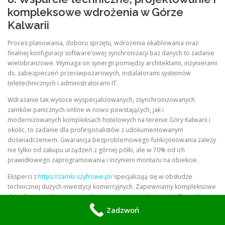
kompleksowe wdrożenia w Górze
Kalwarii
Proces planowania, doboru sprzętu, wdrożenia okablowania oraz
finalnej konfiguracji software’owej synchronizacji baz danych to zadanie
wielobranżowe. Wymaga on synergii pomiędzy architektami, inżynierami
ds. zabezpieczeń przeciwpożarowych, instalatorami systemów
teletechnicznych i administratorami IT.
Wdrażanie tak wysoce wyspecjalizowanych, zsynchronizowanych
zamków panicznych online w nowo powstających, jak i
modernizowanych kompleksach hotelowych na terenie Góry Kalwarii i
okolic, to zadanie dla profesjonalistów z udokumentowanym
doświadczeniem. Gwarancja bezproblemowego funkcjonowania zależy
nie tylko od zakupu urządzeń z górnej półki, ale w 70% od ich
prawidłowego zaprogramowania i inżynierii montażu na obiekcie.
Eksperci z
https://zamki-szyfrowe.pl/
specjalizują się w obsłudze
technicznej dużych inwestycji komercyjnych. Zapewniamy kompleksowe
doradztwo techniczne, projektowanie map synchronizacji (Central
Database Synchronization Map), wykonywanie okablowania
Zadzwoń
strukturalnego, a także finalny montaż i regularny serwis poinstalacyjny