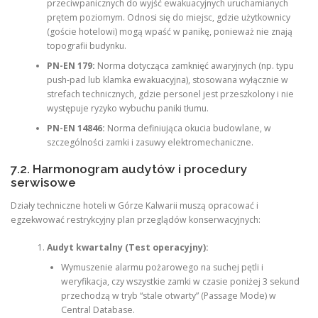
przeciwpanicznych do wyjść ewakuacyjnych uruchamianych
prętem poziomym. Odnosi się do miejsc, gdzie użytkownicy
(goście hotelowi) mogą wpaść w panikę, ponieważ nie znają
topografii budynku.
PN-EN 179:
Norma dotycząca zamknięć awaryjnych (np. typu
push-pad lub klamka ewakuacyjna), stosowana wyłącznie w
strefach technicznych, gdzie personel jest przeszkolony i nie
występuje ryzyko wybuchu paniki tłumu.
PN-EN 14846:
Norma definiująca okucia budowlane, w
szczególności zamki i zasuwy elektromechaniczne.
7.2. Harmonogram audytów i procedury
serwisowe
Działy techniczne hoteli w Górze Kalwarii muszą opracować i
egzekwować restrykcyjny plan przeglądów konserwacyjnych:
Audyt kwartalny (Test operacyjny):
Wymuszenie alarmu pożarowego na suchej pętli i
weryfikacja, czy wszystkie zamki w czasie poniżej 3 sekund
przechodzą w tryb “stale otwarty” (Passage Mode) w
Central Database.