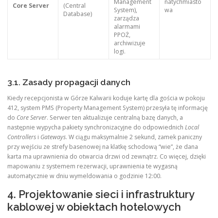
Management
natychmiasto
Core Server
(Central
System),
wa
Database)
zarządza
alarmami
PPOŻ,
archiwizuje
logi.
3.1. Zasady propagacji danych
Kiedy recepcjonista w Górze Kalwarii koduje kartę dla gościa w pokoju
412, system PMS (Property Management System) przesyła tę informację
do
Core Server
. Serwer ten aktualizuje centralną bazę danych, a
następnie wypycha pakiety synchronizacyjne do odpowiednich
Local
Controllers
i
Gateways
. W ciągu maksymalnie 2 sekund, zamek paniczny
przy wejściu ze strefy basenowej na klatkę schodową “wie”, że dana
karta ma uprawnienia do otwarcia drzwi od zewnątrz. Co więcej, dzięki
mapowaniu z systemem rezerwacji, uprawnienia te wygasną
automatycznie w dniu wymeldowania o godzinie 12:00.
4. Projektowanie sieci i infrastruktury
kablowej w obiektach hotelowych