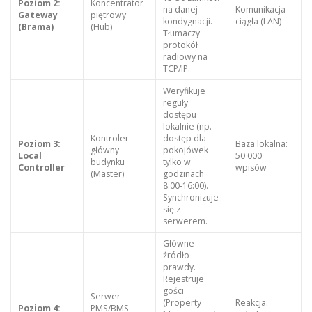
Poziom 2:
Koncentrator
na danej
Komunikacja
Gateway
piętrowy
kondygnacji.
ciągła (LAN)
(Brama)
(Hub)
Tłumaczy
protokół
radiowy na
TCP/IP.
Weryfikuje
reguły
dostępu
lokalnie (np.
Kontroler
dostęp dla
Poziom 3:
Baza lokalna:
główny
pokojówek
Local
50 000
budynku
tylko w
Controller
wpisów
(Master)
godzinach
8:00-16:00).
Synchronizuje
się z
serwerem.
Główne
źródło
prawdy.
Rejestruje
gości
Serwer
(Property
Reakcja:
Poziom 4:
PMS/BMS