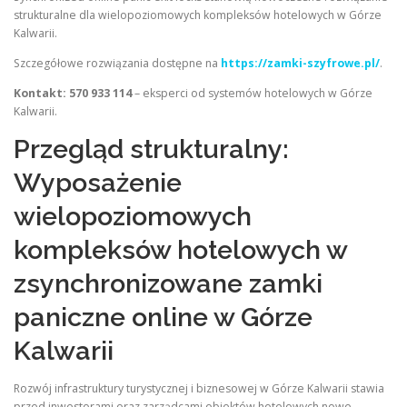
strukturalne dla wielopoziomowych kompleksów hotelowych w Górze
Kalwarii.
Szczegółowe rozwiązania dostępne na
https://zamki-szyfrowe.pl/
.
Kontakt: 570 933 114
– eksperci od systemów hotelowych w Górze
Kalwarii.
Przegląd strukturalny:
Wyposażenie
wielopoziomowych
kompleksów hotelowych w
zsynchronizowane zamki
paniczne online w Górze
Kalwarii
Rozwój infrastruktury turystycznej i biznesowej w Górze Kalwarii stawia
przed inwestorami oraz zarządcami obiektów hotelowych nowe