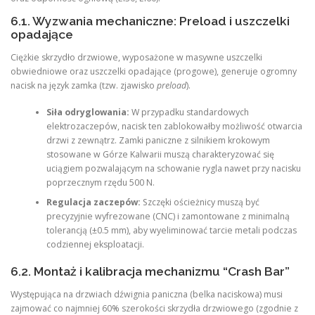
6.1. Wyzwania mechaniczne: Preload i uszczelki
opadające
Ciężkie skrzydło drzwiowe, wyposażone w masywne uszczelki
obwiedniowe oraz uszczelki opadające (progowe), generuje ogromny
nacisk na język zamka (tzw. zjawisko
preload
).
Siła odryglowania:
W przypadku standardowych
elektrozaczepów, nacisk ten zablokowałby możliwość otwarcia
drzwi z zewnątrz. Zamki paniczne z silnikiem krokowym
stosowane w Górze Kalwarii muszą charakteryzować się
uciągiem pozwalającym na schowanie rygla nawet przy nacisku
poprzecznym rzędu 500 N.
Regulacja zaczepów:
Szczęki ościeżnicy muszą być
precyzyjnie wyfrezowane (CNC) i zamontowane z minimalną
tolerancją (±0.5 mm), aby wyeliminować tarcie metali podczas
codziennej eksploatacji.
6.2. Montaż i kalibracja mechanizmu “Crash Bar”
Występująca na drzwiach dźwignia paniczna (belka naciskowa) musi
zajmować co najmniej 60% szerokości skrzydła drzwiowego (zgodnie z