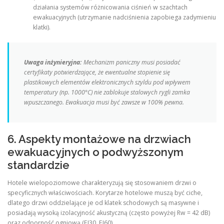
działania systemów różnicowania ciśnień w szachtach
ewakuacyjnych (utrzymanie nadciśnienia zapobiega zadymieniu
klatki).
Uwaga inżynieryjna:
Mechanizm paniczny musi posiadać
certyfikaty potwierdzające, że ewentualne stopienie się
plastikowych elementów elektronicznych szyldu pod wpływem
temperatury (np. 1000°C) nie zablokuje stalowych rygli zamka
wpuszczanego. Ewakuacja musi być zawsze w 100% pewna.
6. Aspekty montażowe na drzwiach
ewakuacyjnych o podwyższonym
standardzie
Hotele wielopoziomowe charakteryzują się stosowaniem drzwi o
specyficznych właściwościach. Korytarze hotelowe muszą być ciche,
dlatego drzwi oddzielające je od klatek schodowych są masywne i
posiadają wysoką izolacyjność akustyczną (często powyżej Rw = 42 dB)
oraz odporność ogniową (EI30, EI60).