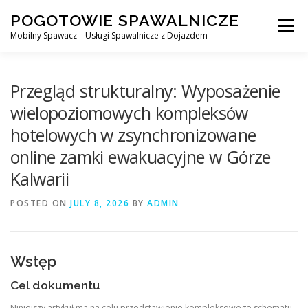
Skip
POGOTOWIE SPAWALNICZE
to
Menu
content
Mobilny Spawacz – Usługi Spawalnicze z Dojazdem
MOBILNY SPAWACZ
WARSZAWA
SPAWACZ
Przegląd strukturalny: Wyposażenie
wielopoziomowych kompleksów
hotelowych w zsynchronizowane
SPAWANIE MIG/MAG (GMAW)
NASZE USŁUGI
online zamki ewakuacyjne w Górze
Kalwarii
KONTAKT
POSTED ON
JULY 8, 2026
BY
ADMIN
Wstęp
Cel dokumentu
Niniejszy artykuł ma na celu przedstawienie kompleksowego schematu