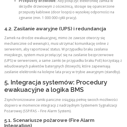
Przepusty drzwiowe:
Aby połączyć elektronikę zamka w
skrzydle drzwiowym z ościeżnicą, stosuje się opancerzone
przepusty kablowe (door loops) o wysokiej odporności na
zginanie (min. 1 000 000 cykli pracy).
4.2. Zasilanie awaryjne (UPS) i redundancja
Zamek na drodze ewakuacyjnej, mimo że zawsze otworzy się
mechanicznie od wewnątrz, musi utrzymać komunikację online z
serwerem, aby raportować status. W przypadku braku zasilania
miejskiego, system musi przełączyć się na zasilanie bezprzerwowe
(UPS) w serwerowni, a same zamki (w przypadku braku PoE) korzystają z
wbudowanych pakietów bateryjnych (litowych), które zapewniają
zasilanie elektroniki na kolejne lata pracy w trybie awaryjnym (standby).
5. Integracja systemów: Procedury
ewakuacyjne a logika BMS
Zsynchronizowane zamki paniczne osiągają pełnię swoich możliwości
dopiero w momencie integracji z nadrzędnym Systemem Sygnalizacji
Pożarowej (SSP/FAS – Fire Alarm System).
5.1. Scenariusze pożarowe (Fire Alarm
Integration)