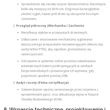
Sprawdzenie siły nacisku (użycie dynamometru). Naciśnięcie
belki siłą mniejszą niż 80 N (ok. 8 kg) musi bezwzględnie
zwolnić rygiel, nawet jeśli drzwi są obciążone bocznym
ciśnieniem.
Przegląd półroczny (Mechanika i Zasilanie):
Weryfikacja styków w przepustach drzwiowych.
Odkurzanie i smarowanie mechanizmu ryglowania
wpuszczanego preparatami niezawierającymi silikonu (np.
suchy teflon PTFE), aby zapobiec gromadzeniu się
zanieczyszczeń.
Odczytanie w systemie online poziomu naładowania
wewnętrznych baterii podtrzymujących w zamkach
bezprzewodowych i prewencyjna ich wymiana, gdy
pojemność spadnie poniżej 20%.
Audyt roczny (Pełna certyfikacja):
Zatwierdzenie raportu serwisowego przez inżyniera z
uprawnieniami ppoż. oraz aktualizacja wpisu w Książce
Obiektu Budowlanego (KOB).
8. Wsparcie techniczne, projektowanie i