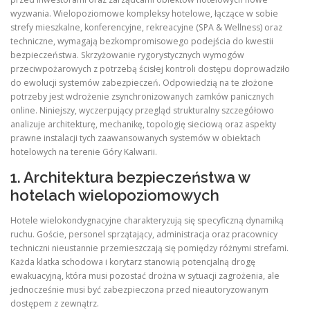
wyzwania. Wielopoziomowe kompleksy hotelowe, łączące w sobie
strefy mieszkalne, konferencyjne, rekreacyjne (SPA & Wellness) oraz
techniczne, wymagają bezkompromisowego podejścia do kwestii
bezpieczeństwa. Skrzyżowanie rygorystycznych wymogów
przeciwpożarowych z potrzebą ścisłej kontroli dostępu doprowadziło
do ewolucji systemów zabezpieczeń. Odpowiedzią na te złożone
potrzeby jest wdrożenie zsynchronizowanych zamków panicznych
online. Niniejszy, wyczerpujący przegląd strukturalny szczegółowo
analizuje architekturę, mechanikę, topologię sieciową oraz aspekty
prawne instalacji tych zaawansowanych systemów w obiektach
hotelowych na terenie Góry Kalwarii.
1. Architektura bezpieczeństwa w
hotelach wielopoziomowych
Hotele wielokondygnacyjne charakteryzują się specyficzną dynamiką
ruchu. Goście, personel sprzątający, administracja oraz pracownicy
techniczni nieustannie przemieszczają się pomiędzy różnymi strefami.
Każda klatka schodowa i korytarz stanowią potencjalną drogę
ewakuacyjną, która musi pozostać drożna w sytuacji zagrożenia, ale
jednocześnie musi być zabezpieczona przed nieautoryzowanym
dostępem z zewnątrz.