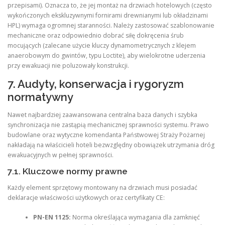
przepisami). Oznacza to, że jej montaż na drzwiach hotelowych (często
wykończonych ekskluzywnymi fornirami drewnianymi lub okładzinami
HPL) wymaga ogromnej staranności. Należy zastosować szablonowanie
mechaniczne oraz odpowiednio dobrać siłę dokręcenia śrub
mocujących (zalecane użycie kluczy dynamometrycznych z klejem
anaerobowym do gwintów, typu Loctite), aby wielokrotne uderzenia
przy ewakuacji nie poluzowały konstrukcji.
7. Audyty, konserwacja i rygoryzm
normatywny
Nawet najbardziej zaawansowana centralna baza danych i szybka
synchronizacja nie zastąpią mechanicznej sprawności systemu. Prawo
budowlane oraz wytyczne komendanta Państwowej Straży Pożarnej
nakładają na właścicieli hoteli bezwzględny obowiązek utrzymania dróg
ewakuacyjnych w pełnej sprawności.
7.1. Kluczowe normy prawne
Każdy element sprzętowy montowany na drzwiach musi posiadać
deklaracje właściwości użytkowych oraz certyfikaty CE:
PN-EN 1125:
Norma określająca wymagania dla zamknięć