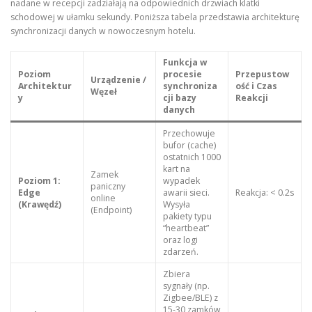
nadane w recepcji zadziałają na odpowiednich drzwiach klatki
schodowej w ułamku sekundy. Poniższa tabela przedstawia architekturę
synchronizacji danych w nowoczesnym hotelu.
Funkcja w
Poziom
procesie
Przepustow
Urządzenie /
Architektur
synchroniza
ość i Czas
Węzeł
y
cji bazy
Reakcji
danych
Przechowuje
bufor (cache)
ostatnich 1000
kart na
Zamek
Poziom 1:
wypadek
paniczny
Edge
awarii sieci.
Reakcja: < 0.2s
online
(Krawędź)
Wysyła
(Endpoint)
pakiety typu
“heartbeat”
oraz logi
zdarzeń.
Zbiera
sygnały (np.
Zigbee/BLE) z
15-30 zamków