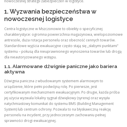
nowoczesnej strategii zabezpieczeń w logistyce.
1. Wyzwania bezpieczeństwa w
nowoczesnej logistyce
Centra logistyczne w Mszczonowie to obiekty o specyficznej
charakterystyce: ogromna powierzchnia magazynowa, wielopoziomowe
antresole, duża rotacja personelu oraz obecność cennych towarów.
Standardowe wyjścia ewakuacyjne często stają się „słabymi punktami”
systemu – pokusą dla nieuprawnionego wynoszenia towarów lub drogą
dla nieautoryzowanego wstępu.
1.1. Alarmowane dźwignie paniczne jako bariera
aktywna
Dźwignia paniczna z wbudowanym systemem alarmowym to
urządzenie, które pełni podwójną rolę. Po pierwsze, jest
certyfikowanym mechanizmem ewakuacyjnym. Po drugie, każda próba
jej użycia wyzwala lokalny sygnał dźwiękowy (syrenę) oraz wysyła
natychmiastowy komunikat do systemu BMS (Building Management
System) lub centrum ochrony. Pozwala to na błyskawiczną reakcję
personelu na incydent, przy jednoczesnym zachowaniu pełnej
sprawności drogi ewakuacyjnej.