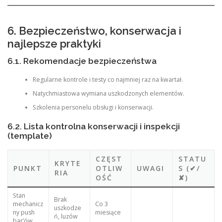
6. Bezpieczeństwo, konserwacja i
najlepsze praktyki
6.1. Rekomendacje bezpieczeństwa
Regularne kontrole i testy co najmniej raz na kwartał.
Natychmiastowa wymiana uszkodzonych elementów.
Szkolenia personelu obsługi i konserwacji.
6.2. Lista kontrolna konserwacji i inspekcji
(template)
CZĘST
STATU
KRYTE
PUNKT
OTLIW
UWAGI
S (✔/
RIA
OŚĆ
✘)
Stan
Brak
mechanicz
Co 3
uszkodze
ny push
miesiące
ń, luzów
bar’ów