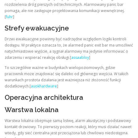
rozdzielenia dróg pieszych od technicznych. Alarmowany panic bar
pomaga, ale nie zastępuje projektowania komunikacji wewnętrznej.
[
fuhr
]
Strefy ewakuacyjne
Drzwi ewakuacyjne powinny być nadrzędne względem logiki kontroli
dostępu. W praktyce oznacza to, że alarmed panic exit bar ma umożliwić
natychmiastowe wyjście, a sygnał alarmowy ma jedynie informować o
zdarzeniu i wspierać reakcję obsługi.[
assaabloy
]
To szczególnie ważne w budynkach wielopoziomowych, gdzie
pracownik może znajdować się daleko od głównego wejścia. W takich
warunkach prostota działania jest ważniejsza niż złożoność funkcji
dodatkowych.[
auokhardware
]
Operacyjna architektura
Warstwa lokalna
Warstwa lokalna obejmuje samą listwę, alarm akustyczny i podstawowy
kontakt drzwiowy. To pierwszy poziom reakcji, który musi działać nawet
wtedy, gdy sieć centralna jest przeciążona lub chwilowo niedostępna.