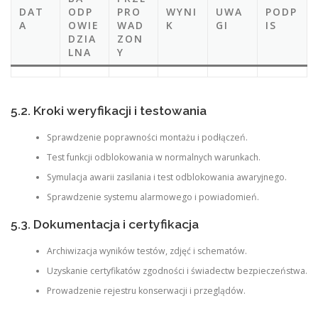
DAT
ODP
PRO
WYNI
UWA
PODP
A
OWIE
WAD
K
GI
IS
DZIA
ZON
LNA
Y
5.2. Kroki weryfikacji i testowania
Sprawdzenie poprawności montażu i podłączeń.
Test funkcji odblokowania w normalnych warunkach.
Symulacja awarii zasilania i test odblokowania awaryjnego.
Sprawdzenie systemu alarmowego i powiadomień.
5.3. Dokumentacja i certyfikacja
Archiwizacja wyników testów, zdjęć i schematów.
Uzyskanie certyfikatów zgodności i świadectw bezpieczeństwa.
Prowadzenie rejestru konserwacji i przeglądów.