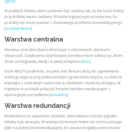
[
geze
]
W praktyce lokalny alarm powinien być zasilany tak, by nie tracić funkcji
przy krótkiej awarii zasilania. W hubie logistycznym to krytyczne, bo
przestój nie może wynikać z chwilowego problemu komunikacyjnego.
[
auokhardware
]
Warstwa centralna
Warstwa centralna zbiera informacje o zdarzeniach, alarmach i
otwarciach. Dzięki temu dział bezpieczeństwa może odtworzyć, które
drzwi zareagowały, kiedy i w jakiej kolejności.[
fuhr
]
ASSA ABLOY podkreśla, że panic exit devices służą do zapewnienia
wolnego wyjścia przy jednoczesnym ograniczeniu wejścia, co dobrze
współgra z centralnym nadzorem w obiektach z kontrolą dostępu. W
logistyce to pozwala połączyć bezpieczeństwo ewakuacyjne z
operacyjnym porządkiem.[
assaabloy
]
Warstwa redundancji
Redundancja to zapasowe zasilanie, alternatywna ścieżka sygnału i
lokalny tryb awaryjny. W wielopoziomowym hubie nie można polegać
tylko na jednej linii komunikacyjnej, bo awaria mogłaby unieruchomić