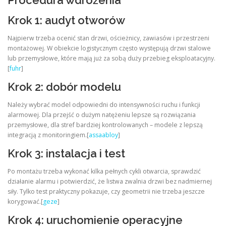
Procedura wdrożenia
Krok 1: audyt otworów
Najpierw trzeba ocenić stan drzwi, ościeżnicy, zawiasów i przestrzeni
montażowej. W obiekcie logistycznym często występują drzwi stalowe
lub przemysłowe, które mają już za sobą duży przebieg eksploatacyjny.
[
fuhr
]
Krok 2: dobór modelu
Należy wybrać model odpowiedni do intensywności ruchu i funkcji
alarmowej. Dla przejść o dużym natężeniu lepsze są rozwiązania
przemysłowe, dla stref bardziej kontrolowanych – modele z lepszą
integracją z monitoringiem.[
assaabloy
]
Krok 3: instalacja i test
Po montażu trzeba wykonać kilka pełnych cykli otwarcia, sprawdzić
działanie alarmu i potwierdzić, że listwa zwalnia drzwi bez nadmiernej
siły. Tylko test praktyczny pokazuje, czy geometrii nie trzeba jeszcze
korygować.[
geze
]
Krok 4: uruchomienie operacyjne