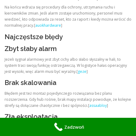
Na końcu wdraża się procedury dla ochrony, utrzymania ruchu i
kierowników zmian. Jeśli alarm zostaje uruchomiony, personel musi
wiedzieć, kto odpowiada za reset, kto za raport i kiedy można wrócić do
normalnej pracy.[
auokhardware
]
Najczęstsze błędy
Zbyt słaby alarm
Jeżeli sygnał alarmowy jest zbyt cichy albo słabo słyszalny w hali, to
system traci swoją funkcję ostrzegawczą. W logistyce hałas operacyjny
jest wysoki, więc alarm musi być wyraźny.[
geze
]
Brak skalowania
Błędem jest też montaż pojedynczego rozwiązania bez planu
rozszerzenia. Gdy hub rośnie, brak mapy instalacji powoduje, że kolejne
strefy są dołączane chaotycznie i bez spójności.[
assaabloy
]
Zła eksploatacja
Zadzwoń
Częstym problemem jest traktowanie panic bar jako zwykłej klamki.
Wtedy dochodzi do niepotrzebnych uszkodzeń, a alarm uruchamia się