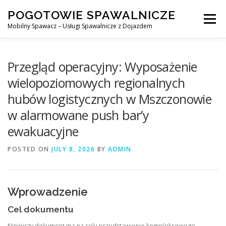
Skip
POGOTOWIE SPAWALNICZE
to
Menu
content
Mobilny Spawacz – Usługi Spawalnicze z Dojazdem
MOBILNY SPAWACZ
WARSZAWA
SPAWACZ
Przegląd operacyjny: Wyposażenie
wielopoziomowych regionalnych
hubów logistycznych w Mszczonowie
SPAWANIE MIG/MAG (GMAW)
NASZE USŁUGI
w alarmowane push bar’y
ewakuacyjne
KONTAKT
POSTED ON
JULY 8, 2026
BY
ADMIN
Wprowadzenie
Cel dokumentu
Niniejszy dokument ma na celu przedstawienie kompleksowego