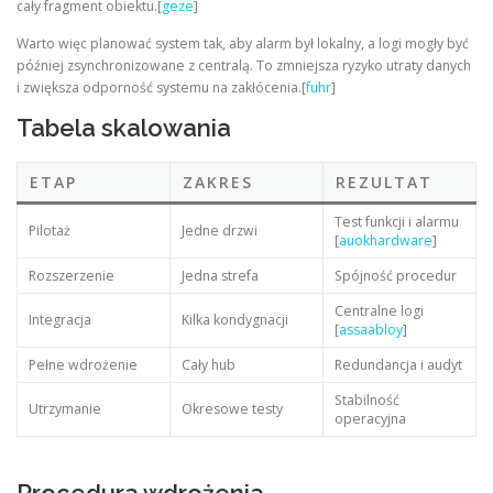
cały fragment obiektu.[
geze
]
Warto więc planować system tak, aby alarm był lokalny, a logi mogły być
później zsynchronizowane z centralą. To zmniejsza ryzyko utraty danych
i zwiększa odporność systemu na zakłócenia.[
fuhr
]
Tabela skalowania
ETAP
ZAKRES
REZULTAT
Test funkcji i alarmu
Pilotaż
Jedne drzwi
[
auokhardware
]
Rozszerzenie
Jedna strefa
Spójność procedur
Centralne logi
Integracja
Kilka kondygnacji
[
assaabloy
]
Pełne wdrożenie
Cały hub
Redundancja i audyt
Stabilność
Utrzymanie
Okresowe testy
operacyjna