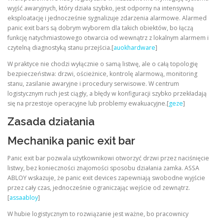
wyjść awaryjnych, który działa szybko, jest odporny na intensywną
eksploatację i jednocześnie sygnalizuje zdarzenia alarmowe. Alarmed
panic exit bars są dobrym wyborem dla takich obiektów, bo łączą
funkcję natychmiastowego otwarcia od wewnątrz z lokalnym alarmem i
czytelną diagnostyką stanu przejścia.[
auokhardware
]
W praktyce nie chodzi wyłącznie o samą listwę, ale o całą topologię
bezpieczeństwa: drzwi, ościeżnice, kontrolę alarmową, monitoring
stanu, zasilanie awaryjne i procedury serwisowe. W centrum
logistycznym ruch jest ciągły, a błędy w konfiguracji szybko przekładają
się na przestoje operacyjne lub problemy ewakuacyjne.[
geze
]
Zasada działania
Mechanika panic exit bar
Panic exit bar pozwala użytkownikowi otworzyć drzwi przez naciśnięcie
listwy, bez konieczności znajomości sposobu działania zamka. ASSA
ABLOY wskazuje, że panic exit devices zapewniają swobodne wyjście
przez cały czas, jednocześnie ograniczając wejście od zewnątrz.
[
assaabloy
]
W hubie logistycznym to rozwiązanie jest ważne, bo pracownicy