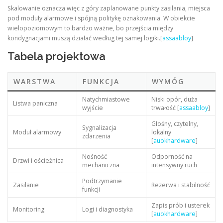
Skalowanie oznacza więc z góry zaplanowane punkty zasilania, miejsca
pod moduły alarmowe i spójną politykę oznakowania. W obiekcie
wielopoziomowym to bardzo ważne, bo przejścia między
kondygnacjami muszą działać według tej samej logiki.[
assaabloy
]
Tabela projektowa
WARSTWA
FUNKCJA
WYMÓG
Natychmiastowe
Niski opór, duża
Listwa paniczna
wyjście
trwałość [
assaabloy
]
Głośny, czytelny,
Sygnalizacja
Moduł alarmowy
lokalny
zdarzenia
[
auokhardware
]
Nośność
Odporność na
Drzwi i ościeżnica
mechaniczna
intensywny ruch
Podtrzymanie
Zasilanie
Rezerwa i stabilność
funkcji
Zapis prób i usterek
Monitoring
Logi i diagnostyka
[
auokhardware
]