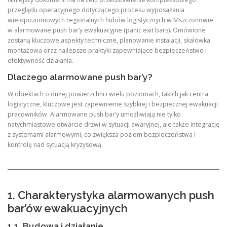
przeglądu operacyjnego dotyczącego procesu wyposażania
wielopoziomowych regionalnych hubów logistycznych w Mszczonowie
w alarmowane push bar’y ewakuacyjne (panic exit bars). Omówione
zostaną kluczowe aspekty techniczne, planowanie instalacji, skalówka
montażowa oraz najlepsze praktyki zapewniające bezpieczeństwo i
efektywność działania.
Dlaczego alarmowane push bar’y?
W obiektach o dużej powierzchni i wielu poziomach, takich jak centra
logistyczne, kluczowe jest zapewnienie szybkiej i bezpiecznej ewakuacji
pracowników. Alarmowane push bar’y umożliwiają nie tylko
natychmiastowe otwarcie drzwi w sytuacji awaryjnej, ale także integrację
z systemami alarmowymi, co zwiększa poziom bezpieczeństwa i
kontrolę nad sytuacją kryzysową.
1. Charakterystyka alarmowanych push
bar’ów ewakuacyjnych
1.1. Budowa i działanie