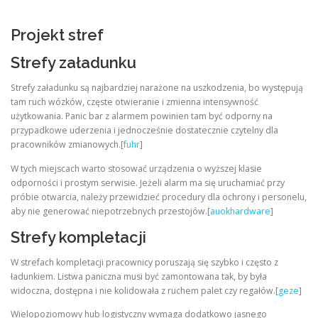
Projekt stref
Strefy załadunku
Strefy załadunku są najbardziej narażone na uszkodzenia, bo występują
tam ruch wózków, częste otwieranie i zmienna intensywność
użytkowania. Panic bar z alarmem powinien tam być odporny na
przypadkowe uderzenia i jednocześnie dostatecznie czytelny dla
pracowników zmianowych.[
fuhr
]
W tych miejscach warto stosować urządzenia o wyższej klasie
odporności i prostym serwisie. Jeżeli alarm ma się uruchamiać przy
próbie otwarcia, należy przewidzieć procedury dla ochrony i personelu,
aby nie generować niepotrzebnych przestojów.[
auokhardware
]
Strefy kompletacji
W strefach kompletacji pracownicy poruszają się szybko i często z
ładunkiem. Listwa paniczna musi być zamontowana tak, by była
widoczna, dostępna i nie kolidowała z ruchem palet czy regałów.[
geze
]
Wielopoziomowy hub logistyczny wymaga dodatkowo jasnego