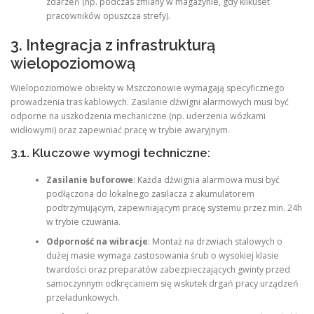
zdarzeń (np. podczas zmiany w magazynie, gdy kilkuset
pracowników opuszcza strefy).
3. Integracja z infrastrukturą
wielopoziomową
Wielopoziomowe obiekty w Mszczonowie wymagają specyficznego
prowadzenia tras kablowych. Zasilanie dźwigni alarmowych musi być
odporne na uszkodzenia mechaniczne (np. uderzenia wózkami
widłowymi) oraz zapewniać pracę w trybie awaryjnym.
3.1. Kluczowe wymogi techniczne:
Zasilanie buforowe
: Każda dźwignia alarmowa musi być
podłączona do lokalnego zasilacza z akumulatorem
podtrzymującym, zapewniającym pracę systemu przez min. 24h
w trybie czuwania.
Odporność na wibracje
: Montaż na drzwiach stalowych o
dużej masie wymaga zastosowania śrub o wysokiej klasie
twardości oraz preparatów zabezpieczających gwinty przed
samoczynnym odkręcaniem się wskutek drgań pracy urządzeń
przeładunkowych.