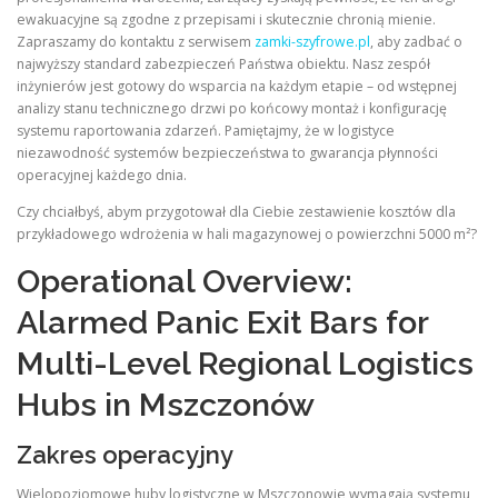
ewakuacyjne są zgodne z przepisami i skutecznie chronią mienie.
Zapraszamy do kontaktu z serwisem
zamki-szyfrowe.pl
, aby zadbać o
najwyższy standard zabezpieczeń Państwa obiektu. Nasz zespół
inżynierów jest gotowy do wsparcia na każdym etapie – od wstępnej
analizy stanu technicznego drzwi po końcowy montaż i konfigurację
systemu raportowania zdarzeń. Pamiętajmy, że w logistyce
niezawodność systemów bezpieczeństwa to gwarancja płynności
operacyjnej każdego dnia.
Czy chciałbyś, abym przygotował dla Ciebie zestawienie kosztów dla
przykładowego wdrożenia w hali magazynowej o powierzchni 5000 m²?
Operational Overview:
Alarmed Panic Exit Bars for
Multi-Level Regional Logistics
Hubs in Mszczonów
Zakres operacyjny
Wielopoziomowe huby logistyczne w Mszczonowie wymagają systemu