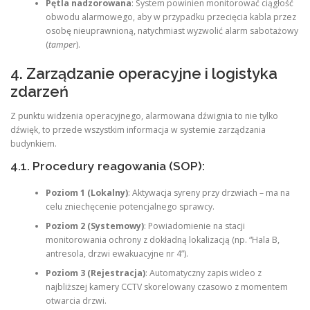
Pętla nadzorowana
: System powinien monitorować ciągłość
obwodu alarmowego, aby w przypadku przecięcia kabla przez
osobę nieuprawnioną, natychmiast wyzwolić alarm sabotażowy
(
tamper
).
4. Zarządzanie operacyjne i logistyka
zdarzeń
Z punktu widzenia operacyjnego, alarmowana dźwignia to nie tylko
dźwięk, to przede wszystkim informacja w systemie zarządzania
budynkiem.
4.1. Procedury reagowania (SOP):
Poziom 1 (Lokalny)
: Aktywacja syreny przy drzwiach – ma na
celu zniechęcenie potencjalnego sprawcy.
Poziom 2 (Systemowy)
: Powiadomienie na stacji
monitorowania ochrony z dokładną lokalizacją (np. “Hala B,
antresola, drzwi ewakuacyjne nr 4”).
Poziom 3 (Rejestracja)
: Automatyczny zapis wideo z
najbliższej kamery CCTV skorelowany czasowo z momentem
otwarcia drzwi.