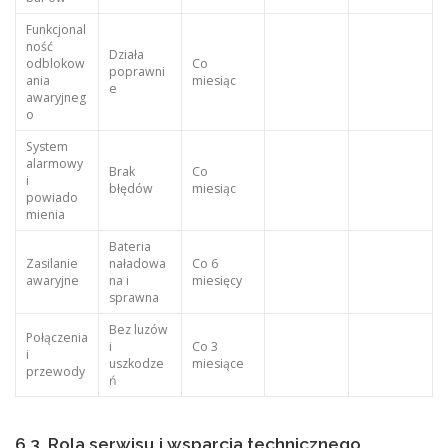
Funkcjonal
ność
Działa
odblokow
Co
poprawni
ania
miesiąc
e
awaryjneg
o
System
alarmowy
Brak
Co
i
błędów
miesiąc
powiado
mienia
Bateria
Zasilanie
naładowa
Co 6
awaryjne
na i
miesięcy
sprawna
Bez luzów
Połączenia
i
Co 3
i
uszkodze
miesiące
przewody
ń
6.3. Rola serwisu i wsparcia technicznego