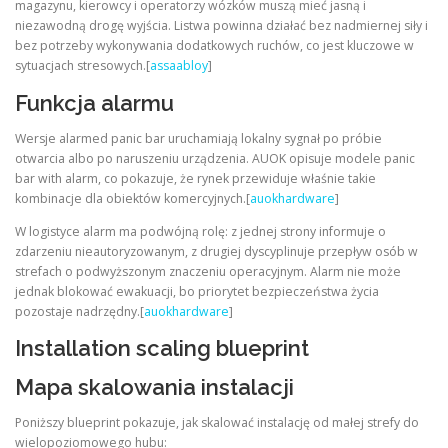
magazynu, kierowcy i operatorzy wózków muszą mieć jasną i
niezawodną drogę wyjścia. Listwa powinna działać bez nadmiernej siły i
bez potrzeby wykonywania dodatkowych ruchów, co jest kluczowe w
sytuacjach stresowych.[
assaabloy
]
Funkcja alarmu
Wersje alarmed panic bar uruchamiają lokalny sygnał po próbie
otwarcia albo po naruszeniu urządzenia. AUOK opisuje modele panic
bar with alarm, co pokazuje, że rynek przewiduje właśnie takie
kombinacje dla obiektów komercyjnych.[
auokhardware
]
W logistyce alarm ma podwójną rolę: z jednej strony informuje o
zdarzeniu nieautoryzowanym, z drugiej dyscyplinuje przepływ osób w
strefach o podwyższonym znaczeniu operacyjnym. Alarm nie może
jednak blokować ewakuacji, bo priorytet bezpieczeństwa życia
pozostaje nadrzędny.[
auokhardware
]
Installation scaling blueprint
Mapa skalowania instalacji
Poniższy blueprint pokazuje, jak skalować instalację od małej strefy do
wielopoziomowego hubu: