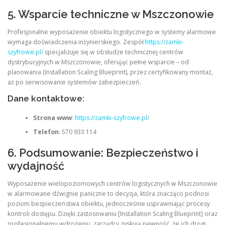
5. Wsparcie techniczne w Mszczonowie
Profesjonalne wyposażenie obiektu logistycznego w systemy alarmowe
wymaga doświadczenia inżynierskiego. Zespół
https://zamki-
szyfrowe.pl/
specjalizuje się w obsłudze technicznej centrów
dystrybucyjnych w Mszczonowie, oferując pełne wsparcie – od
planowania (Installation Scaling Blueprint), przez certyfikowany montaż,
aż po serwisowanie systemów zabezpieczeń.
Dane kontaktowe:
Strona www
:
https://zamki-szyfrowe.pl/
Telefon
: 570 933 114
6. Podsumowanie: Bezpieczeństwo i
wydajność
Wyposażenie wielopoziomowych centrów logistycznych w Mszczonowie
w alarmowane dźwignie paniczne to decyzja, która znacząco podnosi
poziom bezpieczeństwa obiektu, jednocześnie usprawniając procesy
kontroli dostępu. Dzięki zastosowaniu [Installation Scaling Blueprint] oraz
profesjonalnemu wdrożeniu, zarządcy zyskują pewność, że ich drogi