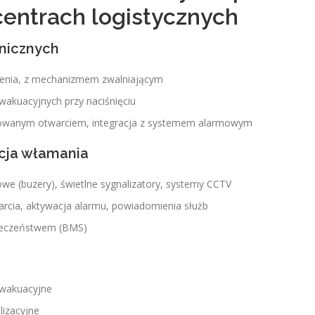
centrach logistycznych
anicznych
zenia, z mechanizmem zwalniającym
wakuacyjnych przy naciśnięciu
yzowanym otwarciem, integracja z systemem alarmowym
acja włamania
kowe (buzery), świetlne sygnalizatory, systemy CCTV
rcia, aktywacja alarmu, powiadomienia służb
pieczeństwem (BMS)
ewakuacyjne
izacyjne