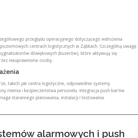
zczegółowego przeglądu operacyjnego dotyczącego wdrożenia
opoziomowych centrach logistycznych w Ząbkach. Szczególną uwagę
ygnalizatorów dźwiękowych (buzerów), które aktywują się
rzez nieuprawnione osoby.
ażenia
rze, takich jak centra logistyczne, odpowiednie systemy
ny mienia i bezpieczeństwa personelu. Integracja push bar’ów
maga starannego planowania, instalacji i testowania.
ystemów alarmowych i push