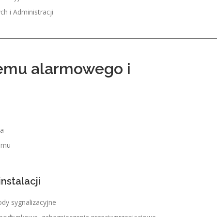
 i Administracji
temu alarmowego i
wa
temu
nstalacji
ody sygnalizacyjne