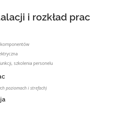
talacji i rozkład prac
r komponentów
ektryczna
unkcji, szkolenia personelu
ac
ch poziomach i strefach)
ja