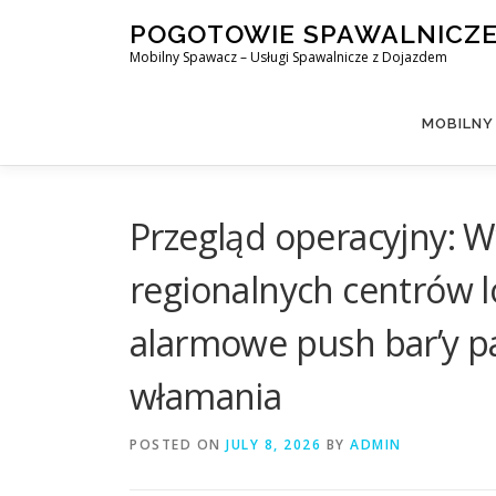
Skip
POGOTOWIE SPAWALNICZ
to
Mobilny Spawacz – Usługi Spawalnicze z Dojazdem
content
MOBILNY
Przegląd operacyjny: 
regionalnych centrów 
alarmowe push bar’y pa
włamania
POSTED ON
JULY 8, 2026
BY
ADMIN