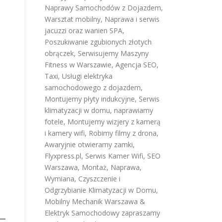
Naprawy Samochodów z Dojazdem
,
Warsztat mobilny
,
Naprawa i serwis
jacuzzi oraz wanien SPA
,
Poszukiwanie zgubionych złotych
obrączek
,
Serwisujemy Maszyny
Fitness w Warszawie
,
Agencja SEO
,
Taxi
,
Usługi elektryka
samochodowego z dojazdem
,
Montujemy płyty indukcyjne
,
Serwis
klimatyzacji w domu
,
naprawiamy
fotele
,
Montujemy wizjery z kamerą
i kamery wifi
,
Robimy filmy z drona
,
Awaryjnie otwieramy zamki
,
Flyxpress.pl
,
Serwis Kamer Wifi
,
SEO
Warszawa
,
Montaż, Naprawa,
Wymiana, Czyszczenie i
Odgrzybianie Klimatyzacji w Domu
,
Mobilny Mechanik Warszawa &
Elektryk Samochodowy
zapraszamy