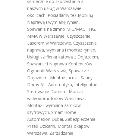
serdecznie do skorzystania z
naszych usług w Warszawie i
okolicach. Posiadamy też
Mobilną
Naprawę i wymianę rynien
,
Spawanie na zimno MIG/MAG, TIG,
MMA w Warszawie
,
Czyszczenie
Laserem w Warszawie
.
Czyszczenie
naprawa, wymiana i montaż rynien
,
Usługi szlifierką kątową z Dojazdem
,
Spawanie i Naprawa Kontenerów
Ogrodnik Warszawa
,
Spawacz z
Dojazdem
,
Montaż Jacuzi i Sauny
Domy AI - Automatyka, Inteligentne
Sterowanie Domem
.
Montaż
wideodomofonów Warszawa
,
Montaż i wymiana zamków
szyfrowych
.
Smart Home
Automation Dubai
.
Zabezpieczenia
Przed Dzikami
,
Montaż okapów
Warszawa
.
Zarządzanie