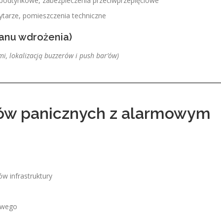
e podtynkowe, zabezpieczenia przeciwprzepięciowe
ytarze, pomieszczenia techniczne
lanu wdrożenia)
i, lokalizacją buzzerów i push bar’ów)
ar’ów panicznych z alarmowym
ów infrastruktury
mowego