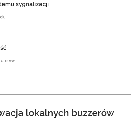
stemu sygnalizacji
elu
ość
dgromowe
ywacja lokalnych buzzerów