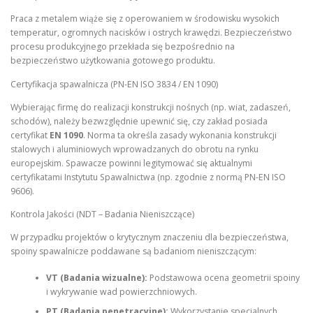
Praca z metalem wiąże się z operowaniem w środowisku wysokich
temperatur, ogromnych nacisków i ostrych krawędzi. Bezpieczeństwo
procesu produkcyjnego przekłada się bezpośrednio na
bezpieczeństwo użytkowania gotowego produktu.
Certyfikacja spawalnicza (PN-EN ISO 3834 / EN 1090)
Wybierając firmę do realizacji konstrukcji nośnych (np. wiat, zadaszeń,
schodów), należy bezwzględnie upewnić się, czy zakład posiada
certyfikat
EN 1090
. Norma ta określa zasady wykonania konstrukcji
stalowych i aluminiowych wprowadzanych do obrotu na rynku
europejskim. Spawacze powinni legitymować się aktualnymi
certyfikatami Instytutu Spawalnictwa (np. zgodnie z normą PN-EN ISO
9606).
Kontrola Jakości (NDT – Badania Nieniszczące)
W przypadku projektów o krytycznym znaczeniu dla bezpieczeństwa,
spoiny spawalnicze poddawane są badaniom nieniszczącym:
VT (Badania wizualne):
Podstawowa ocena geometrii spoiny
i wykrywanie wad powierzchniowych.
PT (Badania penetracyjne):
Wykorzystanie specjalnych