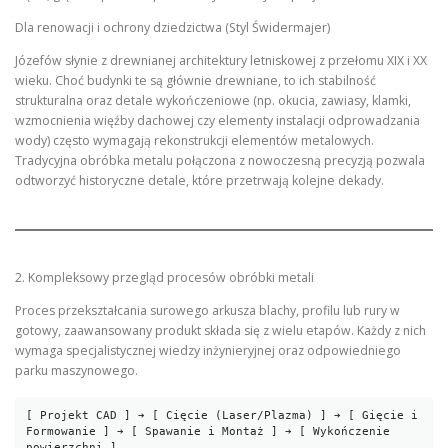
Dla renowacji i ochrony dziedzictwa (Styl Świdermajer)
Józefów słynie z drewnianej architektury letniskowej z przełomu XIX i XX
wieku. Choć budynki te są głównie drewniane, to ich stabilność
strukturalna oraz detale wykończeniowe (np. okucia, zawiasy, klamki,
wzmocnienia więźby dachowej czy elementy instalacji odprowadzania
wody) często wymagają rekonstrukcji elementów metalowych.
Tradycyjna obróbka metalu połączona z nowoczesną precyzją pozwala
odtworzyć historyczne detale, które przetrwają kolejne dekady.
2. Kompleksowy przegląd procesów obróbki metali
Proces przekształcania surowego arkusza blachy, profilu lub rury w
gotowy, zaawansowany produkt składa się z wielu etapów. Każdy z nich
wymaga specjalistycznej wiedzy inżynieryjnej oraz odpowiedniego
parku maszynowego.
[ Projekt CAD ] ➔ [ Cięcie (Laser/Plazma) ] ➔ [ Gięcie i 
Formowanie ] ➔ [ Spawanie i Montaż ] ➔ [ Wykończenie 