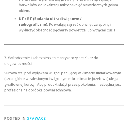
barwników do lokalizacji mikropęknięć niewidocznych gołym
okiem.
UT / RT (Badania ultradźwiękowe /
radiograficzne):
Pozwalają zajrzeć do wnętrza spoiny i
wykluczyć obecność pęcherzy powietrza lub wtrąceń żużla.
7. Wykończenie i zabezpieczenie antykorozyjne: Klucz do
długowieczności
Surowa stal pod wpływem wilgoci panującej w klimacie umiarkowanym
(szczególnie w zalesionym i wilgotnym mikroklimacie Józefowa) ulega
gwałtownej korozji. Aby produkt służył przez pokolenia, niezbędna jest
profesjonalna obróbka powierzchniowa.
POSTED IN
SPAWACZ