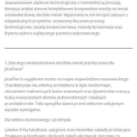
zaawansowane zaplecze technologiczne z rzemieślniczą precyzją.
Niniejszy artykuł stanowi kompleksowe kompendium wiedzy na temat
niestandardowej obróbki metali. Wyjaśniamy w nim korzyści płynące z
indywidualnych projektów, omawiamy kluczowe procesy
technologiczne, zasady bezpieczeństwa, metody konserwacji oraz
kryteria wyboru najlepszego partnera wykonawczego.
1. Dlaczego niestandardowa obróbka metali jest kluczowa dla
Józefowa?
Józefów to wyjątkowe miasto na mapie województwa mazowieckiego.
Charakteryzuje się unikalną architekturą w stylu świdermajer,
otoczeniem malowniczych lasów sosnowych oraz dynamicznie rosnącą
liczbą nowoczesnych domów jednorodzinnych i lokalnych
przedsiębiorstw. Taka specyfika stawia przed sektorem usługowym
wysokie wymagania.
Dla sektora biznesowego i przemysłu
Lokalne firmy handlowe, usługowe oraz niewielkie zakłady produkcyjne
działające w Józefowie i okolicach (takich jak Otwock, Karczew czy