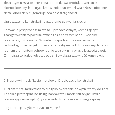
detali, tym niższa będzie cena jednostkowa produktu. Unikanie
skomplikowanych, ostrych kątów, które uniemożliwiają ścisłe ułożenie
detali obok siebie, generuje realne oszczędności.
Uproszczenie konstrukcji – zastąpienie spawania gięciem
Spawanie jest procesem czaso- i pracochłonnym, wymagającym
zaangażowania wykwalifikowanego (a co za tym idzie – wysoko
opłacanego) spawacza. W wielu przypadkach zaawansowany
technologicznie projekt pozwala na zastąpienie kilku spawanych detali
jednym elementem odpowiednio wygiętym na prasie krawędziowej.
Zmniejsza to liczbę roboczogodzin i zwiększa sztywność konstrukcji.
5. Naprawy i modyfikacje metalowe: Drugie życie konstrukcji
Custom metal fabrication to nie tylko tworzenie nowych rzeczy od zera.
To także profesjonalne usługi naprawcze i modernizacyjne, które
pozwalają zaoszczędzić tysiące złotych na zakupie nowego sprzętu.
Regeneracja części maszyn i urządzeń