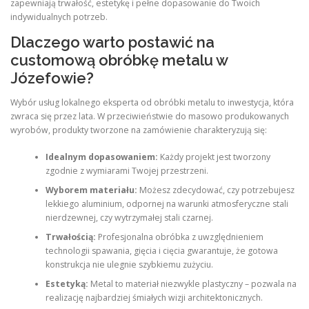
zapewniają trwałość, estetykę i pełne dopasowanie do Twoich
indywidualnych potrzeb.
Dlaczego warto postawić na
customową obróbkę metalu w
Józefowie?
Wybór usług lokalnego eksperta od obróbki metalu to inwestycja, która
zwraca się przez lata. W przeciwieństwie do masowo produkowanych
wyrobów, produkty tworzone na zamówienie charakteryzują się:
Idealnym dopasowaniem:
Każdy projekt jest tworzony
zgodnie z wymiarami Twojej przestrzeni.
Wyborem materiału:
Możesz zdecydować, czy potrzebujesz
lekkiego aluminium, odpornej na warunki atmosferyczne stali
nierdzewnej, czy wytrzymałej stali czarnej.
Trwałością:
Profesjonalna obróbka z uwzględnieniem
technologii spawania, gięcia i cięcia gwarantuje, że gotowa
konstrukcja nie ulegnie szybkiemu zużyciu.
Estetyką:
Metal to materiał niezwykle plastyczny – pozwala na
realizację najbardziej śmiałych wizji architektonicznych.