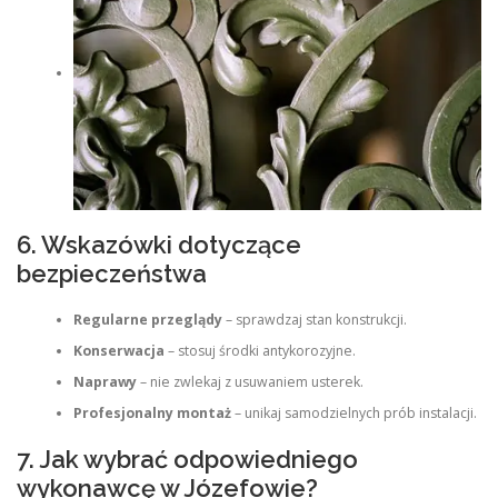
6. Wskazówki dotyczące
bezpieczeństwa
Regularne przeglądy
– sprawdzaj stan konstrukcji.
Konserwacja
– stosuj środki antykorozyjne.
Naprawy
– nie zwlekaj z usuwaniem usterek.
Profesjonalny montaż
– unikaj samodzielnych prób instalacji.
7. Jak wybrać odpowiedniego
wykonawcę w Józefowie?