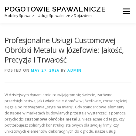
Skip
POGOTOWIE SPAWALNICZE
to
Menu
content
Mobilny Spawacz – Usługi Spawalnicze z Dojazdem
MOBILNY SPAWACZ
WARSZAWA
SPAWACZ
Profesjonalne Usługi Customowej
Obróbki Metalu w Józefowie: Jakość,
Precyzja i Trwałość
SPAWANIE MIG/MAG (GMAW)
NASZE USŁUGI
POSTED ON
MAY 27, 2026
BY
ADMIN
KONTAKT
W dzisiejszym dynamicznie rozwijającym się świecie, zarówno
przedsiębiorstwa, jak i właściciele domów w Józefowie, coraz częściej
sięgają po rozwiązania „szyte na miarę”. Gdy standardowe elementy
dostępne w marketach budowlanych przestają wystarczać, z pomocą
przychodzi
customowa obróbka metalu
. Niezależnie od tego, czy
potrzebujesz solidnych konstrukcji stalowych dla swojej firmy, czy
unikatowych elementów dekoracyjnych do ogrodu, nasze usługi