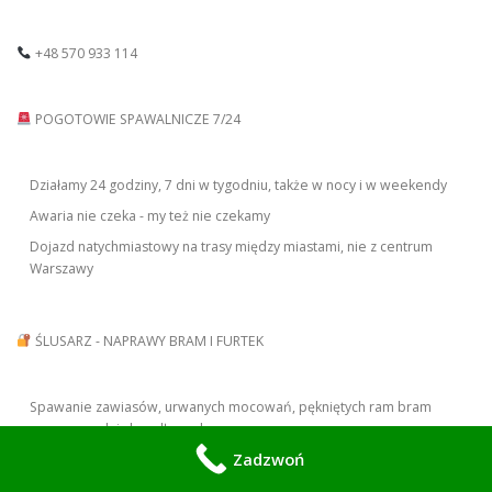
+48 570 933 114
POGOTOWIE SPAWALNICZE 7/24
Działamy 24 godziny, 7 dni w tygodniu, także w nocy i w weekendy
Awaria nie czeka - my też nie czekamy
Dojazd natychmiastowy na trasy między miastami, nie z centrum
Warszawy
ŚLUSARZ - NAPRAWY BRAM I FURTEK
Spawanie zawiasów, urwanych mocowań, pękniętych ram bram
przesuwnych i skrzydłowych
Zadzwoń
Naprawa zamków, rygli, elektrozaczepów
Wzmacnianie konstrukcji, prostowanie, dorabianie elementów na