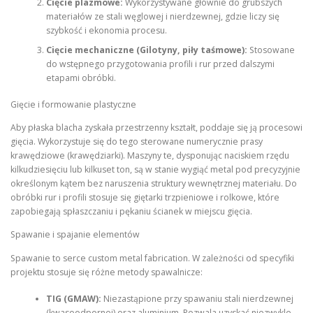
Cięcie plazmowe:
Wykorzystywane głównie do grubszych
materiałów ze stali węglowej i nierdzewnej, gdzie liczy się
szybkość i ekonomia procesu.
Cięcie mechaniczne (Gilotyny, piły taśmowe):
Stosowane
do wstępnego przygotowania profili i rur przed dalszymi
etapami obróbki.
Gięcie i formowanie plastyczne
Aby płaska blacha zyskała przestrzenny kształt, poddaje się ją procesowi
gięcia. Wykorzystuje się do tego sterowane numerycznie prasy
krawędziowe (krawędziarki). Maszyny te, dysponując naciskiem rzędu
kilkudziesięciu lub kilkuset ton, są w stanie wygiąć metal pod precyzyjnie
określonym kątem bez naruszenia struktury wewnętrznej materiału. Do
obróbki rur i profili stosuje się giętarki trzpieniowe i rolkowe, które
zapobiegają spłaszczaniu i pękaniu ścianek w miejscu gięcia.
Spawanie i spajanie elementów
Spawanie to serce custom metal fabrication. W zależności od specyfiki
projektu stosuje się różne metody spawalnicze:
TIG (GMAW):
Niezastąpione przy spawaniu stali nierdzewnej
(kwasoodpornej) oraz aluminium. Pozwala uzyskać niezwykle