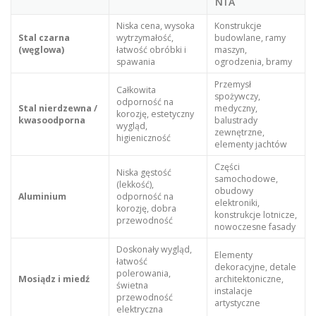
NIA
Niska cena, wysoka
Konstrukcje
Stal czarna
wytrzymałość,
budowlane, ramy
(węglowa)
łatwość obróbki i
maszyn,
spawania
ogrodzenia, bramy
Przemysł
Całkowita
spożywczy,
odporność na
Stal nierdzewna /
medyczny,
korozję, estetyczny
kwasoodporna
balustrady
wygląd,
zewnętrzne,
higieniczność
elementy jachtów
Części
Niska gęstość
samochodowe,
(lekkość),
obudowy
Aluminium
odporność na
elektroniki,
korozję, dobra
konstrukcje lotnicze,
przewodność
nowoczesne fasady
Doskonały wygląd,
Elementy
łatwość
dekoracyjne, detale
polerowania,
Mosiądz i miedź
architektoniczne,
świetna
instalacje
przewodność
artystyczne
elektryczna