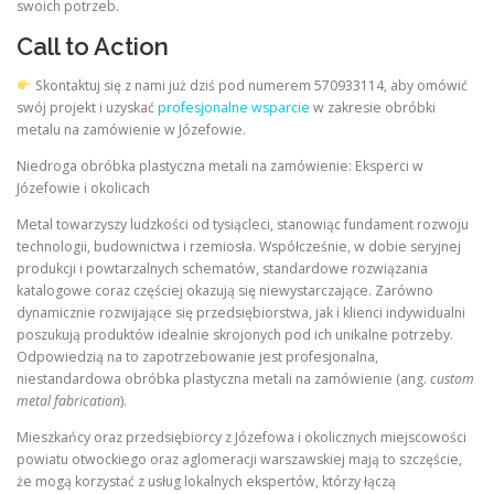
swoich potrzeb.
Call to Action
Skontaktuj się z nami już dziś pod numerem 570933114, aby omówić
swój projekt i uzyskać
profesjonalne wsparcie
w zakresie obróbki
metalu na zamówienie w Józefowie.
Niedroga obróbka plastyczna metali na zamówienie: Eksperci w
Józefowie i okolicach
Metal towarzyszy ludzkości od tysiącleci, stanowiąc fundament rozwoju
technologii, budownictwa i rzemiosła. Współcześnie, w dobie seryjnej
produkcji i powtarzalnych schematów, standardowe rozwiązania
katalogowe coraz częściej okazują się niewystarczające. Zarówno
dynamicznie rozwijające się przedsiębiorstwa, jak i klienci indywidualni
poszukują produktów idealnie skrojonych pod ich unikalne potrzeby.
Odpowiedzią na to zapotrzebowanie jest profesjonalna,
niestandardowa obróbka plastyczna metali na zamówienie (ang.
custom
metal fabrication
).
Mieszkańcy oraz przedsiębiorcy z Józefowa i okolicznych miejscowości
powiatu otwockiego oraz aglomeracji warszawskiej mają to szczęście,
że mogą korzystać z usług lokalnych ekspertów, którzy łączą