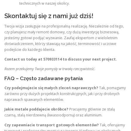
technicznych w naszej okolicy.
Skontaktuj się z nami już dziś!
Twoja wizja zasługuje na profesjonalną realizację. Niezależnie od tego,
czy planujesz mały remont domowy, czy dużą inwestycję biznesową,
jesteśmy gotowi podjąć wyzwanie. Zaufaj ekspertom z wieloletnim
doświadczeniem, którzy stawiają na jakość, terminowość i uczciwe
podejście do każdego klienta.
Contact us today at 570933114 to discuss your next project.
Razem przekujemy Twoje pomysły w trwałą rzeczywistość.
FAQ – Często zadawane pytania
Czy podejmujecie się małych zleceń naprawczych?
Tak, pomagamy
zarówno przy dużych projektach konstrukcyjnych, jak i przy drobnych
naprawach spawanych elementów.
Jakie metale poddajecie obróbce?
Pracujemy głównie ze stalą
czarną, stalą nierdzewną (kwasoodporną) oraz aluminium.
Czy zapewniacie transport gotowych elementów?
Tak, oferujemy
transport i profesjonalny montaż na terenie Józefowa i w okolicznych