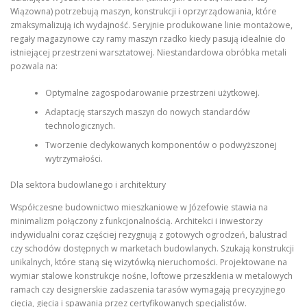
Wiązowna) potrzebują maszyn, konstrukcji i oprzyrządowania, które
zmaksymalizują ich wydajność. Seryjnie produkowane linie montażowe,
regały magazynowe czy ramy maszyn rzadko kiedy pasują idealnie do
istniejącej przestrzeni warsztatowej. Niestandardowa obróbka metali
pozwala na:
Optymalne zagospodarowanie przestrzeni użytkowej.
Adaptację starszych maszyn do nowych standardów
technologicznych.
Tworzenie dedykowanych komponentów o podwyższonej
wytrzymałości.
Dla sektora budowlanego i architektury
Współczesne budownictwo mieszkaniowe w Józefowie stawia na
minimalizm połączony z funkcjonalnością. Architekci i inwestorzy
indywidualni coraz częściej rezygnują z gotowych ogrodzeń, balustrad
czy schodów dostępnych w marketach budowlanych. Szukają konstrukcji
unikalnych, które staną się wizytówką nieruchomości. Projektowane na
wymiar stalowe konstrukcje nośne, loftowe przeszklenia w metalowych
ramach czy designerskie zadaszenia tarasów wymagają precyzyjnego
cięcia, gięcia i spawania przez certyfikowanych specjalistów.