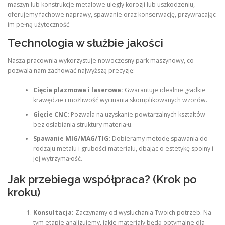
maszyn lub konstrukcje metalowe uległy korozji lub uszkodzeniu,
oferujemy fachowe naprawy, spawanie oraz konserwację, przywracając
im pełną użyteczność.
Technologia w służbie jakości
Nasza pracownia wykorzystuje nowoczesny park maszynowy, co
pozwala nam zachować najwyższą precyzję:
Cięcie plazmowe i laserowe:
Gwarantuje idealnie gładkie
krawędzie i możliwość wycinania skomplikowanych wzorów.
Gięcie CNC:
Pozwala na uzyskanie powtarzalnych kształtów
bez osłabiania struktury materiału.
Spawanie MIG/MAG/TIG:
Dobieramy metodę spawania do
rodzaju metalu i grubości materiału, dbając o estetykę spoiny i
jej wytrzymałość.
Jak przebiega współpraca? (Krok po
kroku)
Konsultacja:
Zaczynamy od wysłuchania Twoich potrzeb. Na
tym etapie analizujemy, jakie materiały będą optymalne dla