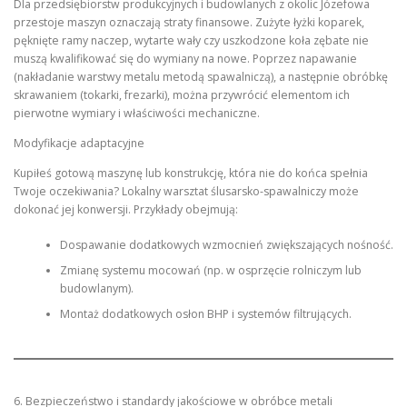
Dla przedsiębiorstw produkcyjnych i budowlanych z okolic Józefowa
przestoje maszyn oznaczają straty finansowe. Zużyte łyżki koparek,
pęknięte ramy naczep, wytarte wały czy uszkodzone koła zębate nie
muszą kwalifikować się do wymiany na nowe. Poprzez napawanie
(nakładanie warstwy metalu metodą spawalniczą), a następnie obróbkę
skrawaniem (tokarki, frezarki), można przywrócić elementom ich
pierwotne wymiary i właściwości mechaniczne.
Modyfikacje adaptacyjne
Kupiłeś gotową maszynę lub konstrukcję, która nie do końca spełnia
Twoje oczekiwania? Lokalny warsztat ślusarsko-spawalniczy może
dokonać jej konwersji. Przykłady obejmują:
Dospawanie dodatkowych wzmocnień zwiększających nośność.
Zmianę systemu mocowań (np. w osprzęcie rolniczym lub
budowlanym).
Montaż dodatkowych osłon BHP i systemów filtrujących.
6. Bezpieczeństwo i standardy jakościowe w obróbce metali