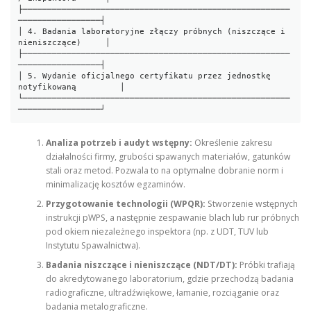
├───────────────────────────────────────────────────────
─────────────────┤

│ 4. Badania laboratoryjne złączy próbnych (niszczące i 
nieniszczące)     │

├───────────────────────────────────────────────────────
─────────────────┤

│ 5. Wydanie oficjalnego certyfikatu przez jednostkę 
notyfikowaną         │

└───────────────────────────────────────────────────────
Analiza potrzeb i audyt wstępny:
Określenie zakresu
działalności firmy, grubości spawanych materiałów, gatunków
stali oraz metod. Pozwala to na optymalne dobranie norm i
minimalizację kosztów egzaminów.
Przygotowanie technologii (WPQR):
Stworzenie wstępnych
instrukcji pWPS, a następnie zespawanie blach lub rur próbnych
pod okiem niezależnego inspektora (np. z UDT, TUV lub
Instytutu Spawalnictwa).
Badania niszczące i nieniszczące (NDT/DT):
Próbki trafiają
do akredytowanego laboratorium, gdzie przechodzą badania
radiograficzne, ultradźwiękowe, łamanie, rozciąganie oraz
badania metalograficzne.