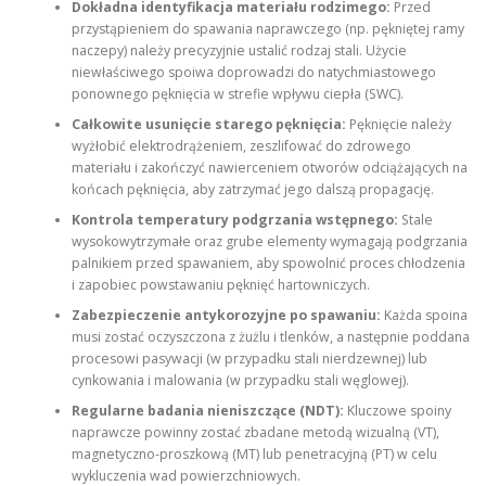
Dokładna identyfikacja materiału rodzimego:
Przed
przystąpieniem do spawania naprawczego (np. pękniętej ramy
naczepy) należy precyzyjnie ustalić rodzaj stali. Użycie
niewłaściwego spoiwa doprowadzi do natychmiastowego
ponownego pęknięcia w strefie wpływu ciepła (SWC).
Całkowite usunięcie starego pęknięcia:
Pęknięcie należy
wyżłobić elektrodrążeniem, zeszlifować do zdrowego
materiału i zakończyć nawierceniem otworów odciążających na
końcach pęknięcia, aby zatrzymać jego dalszą propagację.
Kontrola temperatury podgrzania wstępnego:
Stale
wysokowytrzymałe oraz grube elementy wymagają podgrzania
palnikiem przed spawaniem, aby spowolnić proces chłodzenia
i zapobiec powstawaniu pęknięć hartowniczych.
Zabezpieczenie antykorozyjne po spawaniu:
Każda spoina
musi zostać oczyszczona z żużlu i tlenków, a następnie poddana
procesowi pasywacji (w przypadku stali nierdzewnej) lub
cynkowania i malowania (w przypadku stali węglowej).
Regularne badania nieniszczące (NDT):
Kluczowe spoiny
naprawcze powinny zostać zbadane metodą wizualną (VT),
magnetyczno-proszkową (MT) lub penetracyjną (PT) w celu
wykluczenia wad powierzchniowych.