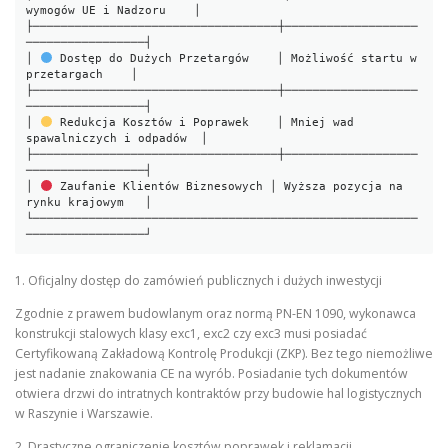
wymogów UE i Nadzoru    │

├───────────────────────────────────┼───────────────────
─────────────────┤

│ 
 Dostęp do Dużych Przetargów    │ Możliwość startu w 
przetargach    │

├───────────────────────────────────┼───────────────────
─────────────────┤

│ 
 Redukcja Kosztów i Poprawek    │ Mniej wad 
spawalniczych i odpadów  │

├───────────────────────────────────┼───────────────────
─────────────────┤

│ 
 Zaufanie Klientów Biznesowych │ Wyższa pozycja na 
rynku krajowym   │

└───────────────────────────────────────────────────────
1. Oficjalny dostęp do zamówień publicznych i dużych inwestycji
Zgodnie z prawem budowlanym oraz normą PN-EN 1090, wykonawca
konstrukcji stalowych klasy exc1, exc2 czy exc3 musi posiadać
Certyfikowaną Zakładową Kontrolę Produkcji (ZKP). Bez tego niemożliwe
jest nadanie znakowania CE na wyrób. Posiadanie tych dokumentów
otwiera drzwi do intratnych kontraktów przy budowie hal logistycznych
w Raszynie i Warszawie.
2. Drastyczne ograniczenie kosztów poprawek i reklamacji