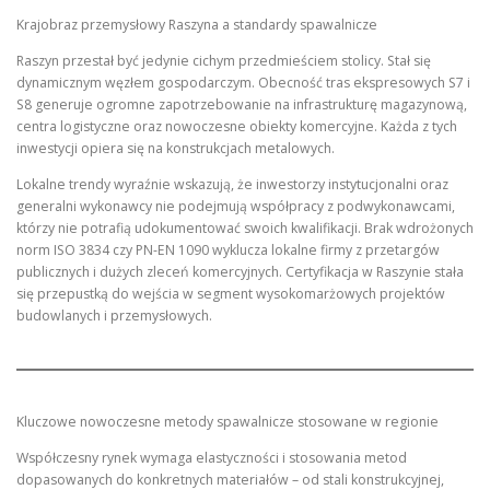
Krajobraz przemysłowy Raszyna a standardy spawalnicze
Raszyn przestał być jedynie cichym przedmieściem stolicy. Stał się
dynamicznym węzłem gospodarczym. Obecność tras ekspresowych S7 i
S8 generuje ogromne zapotrzebowanie na infrastrukturę magazynową,
centra logistyczne oraz nowoczesne obiekty komercyjne. Każda z tych
inwestycji opiera się na konstrukcjach metalowych.
Lokalne trendy wyraźnie wskazują, że inwestorzy instytucjonalni oraz
generalni wykonawcy nie podejmują współpracy z podwykonawcami,
którzy nie potrafią udokumentować swoich kwalifikacji. Brak wdrożonych
norm ISO 3834 czy PN-EN 1090 wyklucza lokalne firmy z przetargów
publicznych i dużych zleceń komercyjnych. Certyfikacja w Raszynie stała
się przepustką do wejścia w segment wysokomarżowych projektów
budowlanych i przemysłowych.
Kluczowe nowoczesne metody spawalnicze stosowane w regionie
Współczesny rynek wymaga elastyczności i stosowania metod
dopasowanych do konkretnych materiałów – od stali konstrukcyjnej,