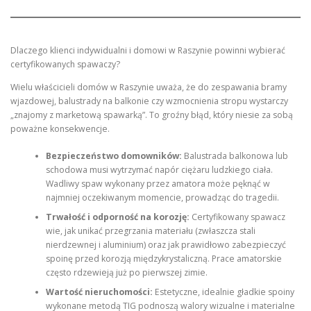
Dlaczego klienci indywidualni i domowi w Raszynie powinni wybierać
certyfikowanych spawaczy?
Wielu właścicieli domów w Raszynie uważa, że do zespawania bramy
wjazdowej, balustrady na balkonie czy wzmocnienia stropu wystarczy
„znajomy z marketową spawarką”. To groźny błąd, który niesie za sobą
poważne konsekwencje.
Bezpieczeństwo domowników:
Balustrada balkonowa lub
schodowa musi wytrzymać napór ciężaru ludzkiego ciała.
Wadliwy spaw wykonany przez amatora może pęknąć w
najmniej oczekiwanym momencie, prowadząc do tragedii.
Trwałość i odporność na korozję:
Certyfikowany spawacz
wie, jak unikać przegrzania materiału (zwłaszcza stali
nierdzewnej i aluminium) oraz jak prawidłowo zabezpieczyć
spoinę przed korozją międzykrystaliczną. Prace amatorskie
często rdzewieją już po pierwszej zimie.
Wartość nieruchomości:
Estetyczne, idealnie gładkie spoiny
wykonane metodą TIG podnoszą walory wizualne i materialne