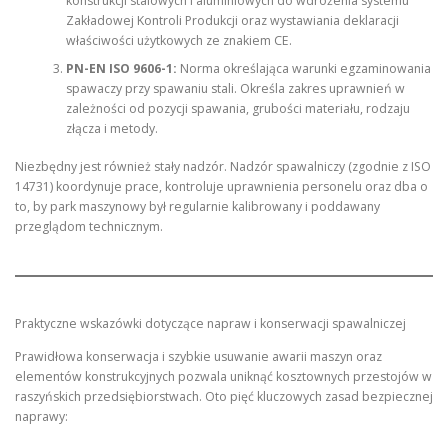
konstrukcji stalowych i aluminiowych do wdrożenia systemu
Zakładowej Kontroli Produkcji oraz wystawiania deklaracji
właściwości użytkowych ze znakiem CE.
PN-EN ISO 9606-1:
Norma określająca warunki egzaminowania
spawaczy przy spawaniu stali. Określa zakres uprawnień w
zależności od pozycji spawania, grubości materiału, rodzaju
złącza i metody.
Niezbędny jest również stały nadzór. Nadzór spawalniczy (zgodnie z ISO
14731) koordynuje prace, kontroluje uprawnienia personelu oraz dba o
to, by park maszynowy był regularnie kalibrowany i poddawany
przeglądom technicznym.
Praktyczne wskazówki dotyczące napraw i konserwacji spawalniczej
Prawidłowa konserwacja i szybkie usuwanie awarii maszyn oraz
elementów konstrukcyjnych pozwala uniknąć kosztownych przestojów w
raszyńskich przedsiębiorstwach. Oto pięć kluczowych zasad bezpiecznej
naprawy: