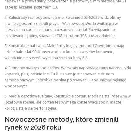
napawanie prowadnicy, przewarzenie pachwiny 5 mm metodą MAG i
zabezpieczenie systemem C3.
2. Balustrady i schody zewnętrzne. Po zimie 2024/2025 widzieliśmy
lawinę zgłoszeń z osiedli przy ul. Wiązowskiej. Woda wnikająca w
nieszczelną spoinę zamarza, rozsadza materiał. Rozwiązanie to
frezowanie spoiny, spawanie TIG z drutem 308L i uszczelnienie.
3. Konstrukcje hal i wiat. Małe firmy logistyczne pod Otwockiem mają
lekkie hale z lat 90. Konserwacja to kontrola węzłów kratownic,
wzmocnienie stężeń, wymiana śrub na klasy 8.8.
4. Elementy maszyn i pojazdów. Warsztaty naprawiają ramy naczep, łyżki
koparek, pługi odśnieżne. Tu kluczowe jest napawanie drutem
samoosłonowym i obróbka cieplna po spawaniu, aby uniknąć pęknięć
wodorowych.
5. Meble ogrodowe, altany, konstrukcje corten. Moda na stal rdzewną w
Józefowie rośnie, ale corten też wymaga konserwacji spoin, inaczej
korozja staje się perforacyjna.
Nowoczesne metody, które zmienili
rynek w 2026 roku