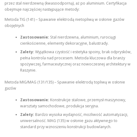
przez stal nierdzewną (kwasoodporną), aż po aluminium. Certyfikacja
obejmuje najczęściej następujące metody:
Metoda TIG (141) – Spawanie elektrodą nietopliwą w osłonie gazów
obojętnych
Zastosowanie:
Stal nierdzewna, aluminium, rurociągi
cienkościenne, elementy dekoracyjne, balustrady.
Zalety:
Wyjątkowa czystość i estetyka spoiny, brak odprysków,
pełna kontrola nad procesem. Metoda kluczowa dla branży
spożywczej, farmaceutycznej oraz nowoczesnej architektury w
Raszynie.
Metoda MIG/MAG (131/135) – Spawanie elektrodą topliwą w osłonie
gazów
Zastosowanie:
Konstrukcje stalowe, przemysł maszynowy,
warsztaty samochodowe, produkcja seryjna.
Zalety:
Bardzo wysoka wydajność, możliwość automatyzacji,
uniwersalność. MAG (135) w osłonie gazu aktywnego to
standard przy wznoszeniu konstrukcji budowlanych.