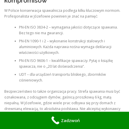
kompromisów
W Polsce konserwacja spawalnicza podlega kilku kluczowym normom.
Profesjonalista w Józefowie powinien je znać na pamięć:
PN-EN ISO 3834-2 – wymagania jakości dotyczące spawania.
Bez tego nie ma gwarancji.
PN-EN 1090-1 i 2 – wykonanie konstrukcji stalowych i
aluminiowych. Każda naprawa nośna wymaga deklaracji
właściwości użytkowych.
PN-EN ISO 9606-1 – kwalifikacje spawaczy. Pytaj o książkę
spawacza, nie o „20 lat doświadczenia”.
UDT – dla urządzeń transportu bliskiego, zbiorników
ciśnieniowych.
Bezpieczeństwo to także organizacja pracy. Strefa spawania musi być
oznakowana, z odciągiem dymów, gaśnicą proszkową 6 kg, matą
niepalną. W Józefowie, gdzie wiele prac odbywa się przy domach z
drewnianą elewacją, to absolutna podstawa. Nie akceptuj wykonawcy
bez ubezpieczenia OC na minimum 500 tys. zł.
Zadzwoń
Jak wygląda profesjonalny przegląd