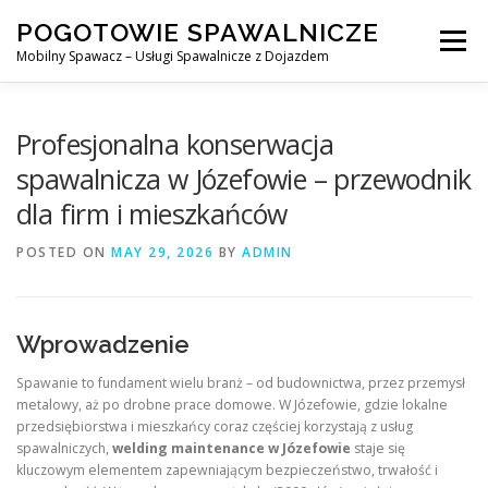
Skip
POGOTOWIE SPAWALNICZE
to
Menu
content
Mobilny Spawacz – Usługi Spawalnicze z Dojazdem
MOBILNY SPAWACZ
WARSZAWA
SPAWACZ
Profesjonalna konserwacja
spawalnicza w Józefowie – przewodnik
dla firm i mieszkańców
SPAWANIE MIG/MAG (GMAW)
NASZE USŁUGI
POSTED ON
MAY 29, 2026
BY
ADMIN
KONTAKT
Wprowadzenie
Spawanie to fundament wielu branż – od budownictwa, przez przemysł
metalowy, aż po drobne prace domowe. W Józefowie, gdzie lokalne
przedsiębiorstwa i mieszkańcy coraz częściej korzystają z usług
spawalniczych,
welding maintenance w Józefowie
staje się
kluczowym elementem zapewniającym bezpieczeństwo, trwałość i