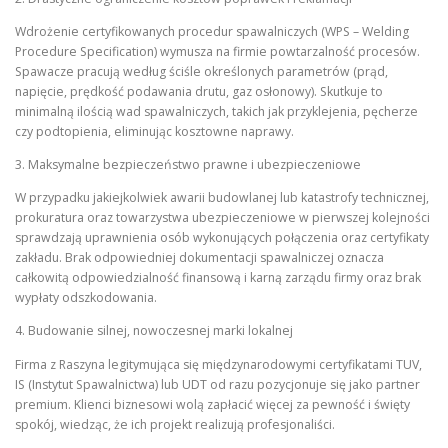
Wdrożenie certyfikowanych procedur spawalniczych (WPS – Welding
Procedure Specification) wymusza na firmie powtarzalność procesów.
Spawacze pracują według ściśle określonych parametrów (prąd,
napięcie, prędkość podawania drutu, gaz osłonowy). Skutkuje to
minimalną ilością wad spawalniczych, takich jak przyklejenia, pęcherze
czy podtopienia, eliminując kosztowne naprawy.
3. Maksymalne bezpieczeństwo prawne i ubezpieczeniowe
W przypadku jakiejkolwiek awarii budowlanej lub katastrofy technicznej,
prokuratura oraz towarzystwa ubezpieczeniowe w pierwszej kolejności
sprawdzają uprawnienia osób wykonujących połączenia oraz certyfikaty
zakładu. Brak odpowiedniej dokumentacji spawalniczej oznacza
całkowitą odpowiedzialność finansową i karną zarządu firmy oraz brak
wypłaty odszkodowania.
4. Budowanie silnej, nowoczesnej marki lokalnej
Firma z Raszyna legitymująca się międzynarodowymi certyfikatami TUV,
IS (Instytut Spawalnictwa) lub UDT od razu pozycjonuje się jako partner
premium. Klienci biznesowi wolą zapłacić więcej za pewność i święty
spokój, wiedząc, że ich projekt realizują profesjonaliści.