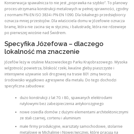
Konserwacja spawalnicza to nie jest „poprawka na szybko”. To planowy
proces utrzymania konstrukcji metalowych w pełnej sprawności, zgodny
z normami PN-EN ISO 3834 i PN-EN 1090. Dla lokalnego przedsiębiorcy
oznacza mniej przestojów. Dla właściciela domu w Józefowie oznacza
bramę, która nie zacina się w styczniu, i balustradę, która nie rdzewieje
po pierwszej wiośnie nad Świdrem.
Specyfika Józefowa – dlaczego
lokalność ma znaczenie
Józefów leży w otulinie Mazowieckiego Parku Krajobrazowego. Wysoka
wilgotność powietrza, bliskość rzeki, kwaśne gleby piaszczyste i
intensywne używanie soli drogowej na trasie 801 zimą tworzą
środowisko wyjątkowo agresywne dla metalu. Do tego dochodzi
specyficzna zabudowa:
dużo konstrukcji z lat 70. i 80., spawanych elektrodami
rutylowymi bez zabezpieczenia antykorozyjnego
nowe osiedla domów z dużymi elementami architektonicznymi
ze stali czarnej, cortenu i aluminium
małe firmy produkcyjne, warsztaty samochodowe, stolarnie
metalowe w Michalinie i Nowej Iwicznej, które pracują na