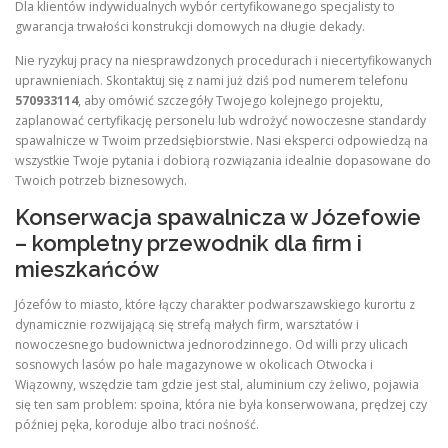
Dla klientów indywidualnych wybór certyfikowanego specjalisty to
gwarancja trwałości konstrukcji domowych na długie dekady.
Nie ryzykuj pracy na niesprawdzonych procedurach i niecertyfikowanych
uprawnieniach. Skontaktuj się z nami już dziś pod numerem telefonu
570933114
, aby omówić szczegóły Twojego kolejnego projektu,
zaplanować certyfikację personelu lub wdrożyć nowoczesne standardy
spawalnicze w Twoim przedsiębiorstwie. Nasi eksperci odpowiedzą na
wszystkie Twoje pytania i dobiorą rozwiązania idealnie dopasowane do
Twoich potrzeb biznesowych.
Konserwacja spawalnicza w Józefowie
– kompletny przewodnik dla firm i
mieszkańców
Józefów to miasto, które łączy charakter podwarszawskiego kurortu z
dynamicznie rozwijającą się strefą małych firm, warsztatów i
nowoczesnego budownictwa jednorodzinnego. Od willi przy ulicach
sosnowych lasów po hale magazynowe w okolicach Otwocka i
Wiązowny, wszędzie tam gdzie jest stal, aluminium czy żeliwo, pojawia
się ten sam problem: spoina, która nie była konserwowana, prędzej czy
później pęka, koroduje albo traci nośność.