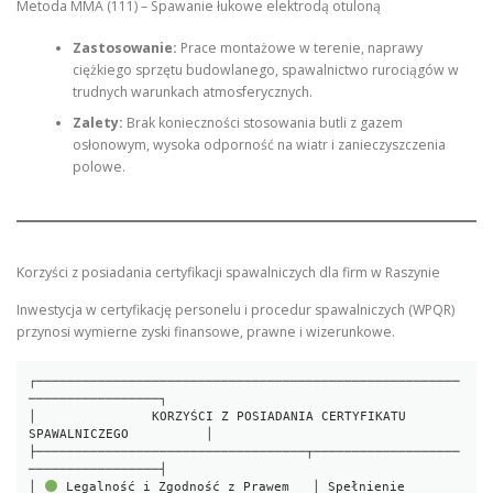
Metoda MMA (111) – Spawanie łukowe elektrodą otuloną
Zastosowanie:
Prace montażowe w terenie, naprawy
ciężkiego sprzętu budowlanego, spawalnictwo rurociągów w
trudnych warunkach atmosferycznych.
Zalety:
Brak konieczności stosowania butli z gazem
osłonowym, wysoka odporność na wiatr i zanieczyszczenia
polowe.
Korzyści z posiadania certyfikacji spawalniczych dla firm w Raszynie
Inwestycja w certyfikację personelu i procedur spawalniczych (WPQR)
przynosi wymierne zyski finansowe, prawne i wizerunkowe.
┌───────────────────────────────────────────────────────
─────────────────┐

│               KORZYŚCI Z POSIADANIA CERTYFIKATU 
SPAWALNICZEGO          │

├───────────────────────────────────┬───────────────────
─────────────────┤

│ 
 Legalność i Zgodność z Prawem   │ Spełnienie 