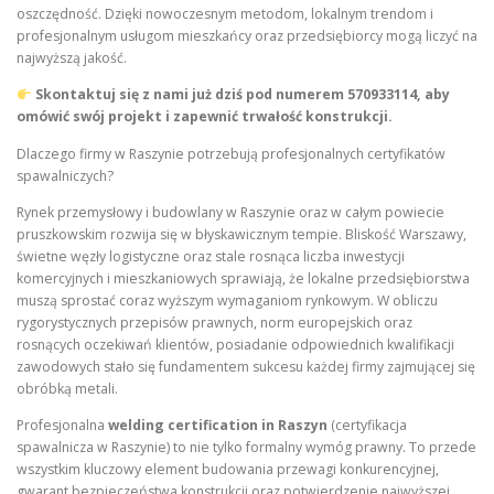
oszczędność. Dzięki nowoczesnym metodom, lokalnym trendom i
profesjonalnym usługom mieszkańcy oraz przedsiębiorcy mogą liczyć na
najwyższą jakość.
Skontaktuj się z nami już dziś pod numerem
570933114
, aby
omówić swój projekt i zapewnić trwałość konstrukcji.
Dlaczego firmy w Raszynie potrzebują profesjonalnych certyfikatów
spawalniczych?
Rynek przemysłowy i budowlany w Raszynie oraz w całym powiecie
pruszkowskim rozwija się w błyskawicznym tempie. Bliskość Warszawy,
świetne węzły logistyczne oraz stale rosnąca liczba inwestycji
komercyjnych i mieszkaniowych sprawiają, że lokalne przedsiębiorstwa
muszą sprostać coraz wyższym wymaganiom rynkowym. W obliczu
rygorystycznych przepisów prawnych, norm europejskich oraz
rosnących oczekiwań klientów, posiadanie odpowiednich kwalifikacji
zawodowych stało się fundamentem sukcesu każdej firmy zajmującej się
obróbką metali.
Profesjonalna
welding certification in Raszyn
(certyfikacja
spawalnicza w Raszynie) to nie tylko formalny wymóg prawny. To przede
wszystkim kluczowy element budowania przewagi konkurencyjnej,
gwarant bezpieczeństwa konstrukcji oraz potwierdzenie najwyższej