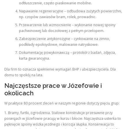
odtłuszczenie, często piaskowanie mobilne.
Napawanie regeneracyjne – odbudowa zużytych powierzchni,
np. czopów zawiasów bram, rolek, prowadnic.
Przewarzenie lub wzmocnienie – wykonanie nowej spoiny
pachwinowej lub doczołowej z pełnym przetopem.
Zabezpieczenie antykorozyjne – cynkowanie na zimno,
podkłady epoksydowe, malowanie natryskowe.
Dokumentację powykonawczą – protokół z badań, zdjęcia,
karta gwarancyjna.
Dla firm to oznacza spełnienie wymagań BHP i ubezpieczyciela. Dla
domu to spokój na lata.
Najczęstsze prace w Józefowie i
okolicach
W praktyce 80 procent zleceń w naszym regionie dotyczy pięciu grup:
1. Bramy, furtki, ogrodzenia. Stalowe konstrukcje przesuwne przy
posesjach w Józefowie pracują w kurzu i błocie. Najczęstsza usterka to
pęknięcie spoiny wózka jezdnego i korozja słupka. Konserwacja to