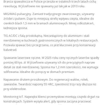
Branża spawalnicza w Polsce przeszła w ostatnich trzech latach cichą
rewolucję. W Józefowie nie spawamy już tak jak w 2010 roku.
MIG/MAG pulsacyjny. Zamiast tradycyjnego zwarciowego, używamy
źródeł z pulsem. Daje to mniejszą strefę wpływu ciepła, idealne do
cienkich blach 1,5 mm w bramach aluminiowych. Mniej odkształceń,
ładniejsza spoina.
TIG AC/DC z falą prostokątną. Niezastąpiony do aluminium i stali
nierdzewnej w kuchniach gastronomicznych w lokalnych restauracjach.
Pozwala spawać bez przegrzania, co jest kluczowe przy konserwacji
balustrad.
Spawanie laserowe ręczne. W 2025 roku ceny ręcznych laserów spadły
poniżej 60 tys. zł. W Józefowie używamy ich do precyzyjnych napraw
detali ze stali nierdzewnej. Spoina ma 1,2 mm szerokości, nie wymaga
szlifowania. Idealne do poręczy w domach premium.
Napawanie drutem proszkowym. Do regeneracji wałów, rolek,
zawiasów. Twardość napoiny 55 HRC, żywotność trzy razy dłuższa niż
przy elektrodzie.
Monitoring IoT. Najwięksi klienci przemysłowi montują czujniki drgań na
konstrukcjach. System wysyła alert, gdy spoina zaczyna pracować