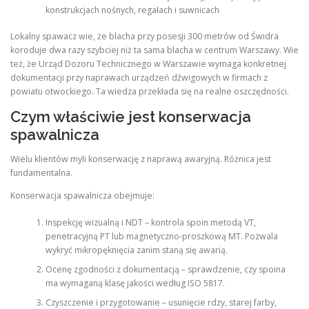
konstrukcjach nośnych, regałach i suwnicach
Lokalny spawacz wie, że blacha przy posesji 300 metrów od Świdra
koroduje dwa razy szybciej niż ta sama blacha w centrum Warszawy. Wie
też, że Urząd Dozoru Technicznego w Warszawie wymaga konkretnej
dokumentacji przy naprawach urządzeń dźwigowych w firmach z
powiatu otwockiego. Ta wiedza przekłada się na realne oszczędności.
Czym właściwie jest konserwacja
spawalnicza
Wielu klientów myli konserwację z naprawą awaryjną. Różnica jest
fundamentalna.
Konserwacja spawalnicza obejmuje:
Inspekcję wizualną i NDT – kontrola spoin metodą VT,
penetracyjną PT lub magnetyczno-proszkową MT. Pozwala
wykryć mikropęknięcia zanim staną się awarią.
Ocenę zgodności z dokumentacją – sprawdzenie, czy spoina
ma wymaganą klasę jakości według ISO 5817.
Czyszczenie i przygotowanie – usunięcie rdzy, starej farby,