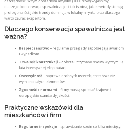
oszczędność. W tym obszernym artykule (3000 słów) wyjaśnimy,
dlaczego konserwacja spawalnicza jest tak istotna, jakie metody stosują
profesjonaliści, jakie trendy dominują w lokalnym rynku oraz dlaczego
warto zaufać ekspertom.
Dlaczego konserwacja spawalnicza jest
ważna?
Bezpieczeństwo
– regularne przeglądy zapobiegają awariom
i wypadkom.
Trwałość konstrukcji
– dobrze utrzymane spoiny wytrzymują
lata intensywnej eksploatacji.
Oszczędność
– naprawa drobnych usterek jest tańsza niż
wymiana całych elementów.
Zgodność z normami
– firmy muszą spełniać krajowe i
europejskie standardy jakości.
Praktyczne wskazówki dla
mieszkańców i firm
Regularne inspekcje
– sprawdzanie spoin co kilka miesięcy.