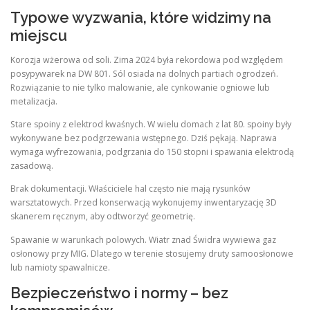
Typowe wyzwania, które widzimy na
miejscu
Korozja wżerowa od soli. Zima 2024 była rekordowa pod względem
posypywarek na DW 801. Sól osiada na dolnych partiach ogrodzeń.
Rozwiązanie to nie tylko malowanie, ale cynkowanie ogniowe lub
metalizacja.
Stare spoiny z elektrod kwaśnych. W wielu domach z lat 80. spoiny były
wykonywane bez podgrzewania wstępnego. Dziś pękają. Naprawa
wymaga wyfrezowania, podgrzania do 150 stopni i spawania elektrodą
zasadową.
Brak dokumentacji. Właściciele hal często nie mają rysunków
warsztatowych. Przed konserwacją wykonujemy inwentaryzację 3D
skanerem ręcznym, aby odtworzyć geometrię.
Spawanie w warunkach polowych. Wiatr znad Świdra wywiewa gaz
osłonowy przy MIG. Dlatego w terenie stosujemy druty samoosłonowe
lub namioty spawalnicze.
Bezpieczeństwo i normy – bez