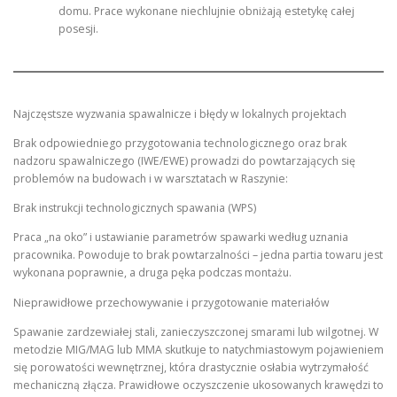
domu. Prace wykonane niechlujnie obniżają estetykę całej
posesji.
Najczęstsze wyzwania spawalnicze i błędy w lokalnych projektach
Brak odpowiedniego przygotowania technologicznego oraz brak
nadzoru spawalniczego (IWE/EWE) prowadzi do powtarzających się
problemów na budowach i w warsztatach w Raszynie:
Brak instrukcji technologicznych spawania (WPS)
Praca „na oko” i ustawianie parametrów spawarki według uznania
pracownika. Powoduje to brak powtarzalności – jedna partia towaru jest
wykonana poprawnie, a druga pęka podczas montażu.
Nieprawidłowe przechowywanie i przygotowanie materiałów
Spawanie zardzewiałej stali, zanieczyszczonej smarami lub wilgotnej. W
metodzie MIG/MAG lub MMA skutkuje to natychmiastowym pojawieniem
się porowatości wewnętrznej, która drastycznie osłabia wytrzymałość
mechaniczną złącza. Prawidłowe oczyszczenie ukosowanych krawędzi to