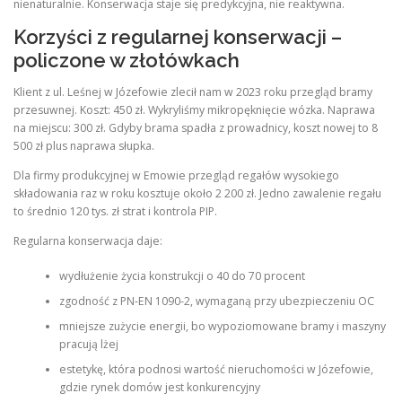
nienaturalnie. Konserwacja staje się predykcyjna, nie reaktywna.
Korzyści z regularnej konserwacji –
policzone w złotówkach
Klient z ul. Leśnej w Józefowie zlecił nam w 2023 roku przegląd bramy
przesuwnej. Koszt: 450 zł. Wykryliśmy mikropęknięcie wózka. Naprawa
na miejscu: 300 zł. Gdyby brama spadła z prowadnicy, koszt nowej to 8
500 zł plus naprawa słupka.
Dla firmy produkcyjnej w Emowie przegląd regałów wysokiego
składowania raz w roku kosztuje około 2 200 zł. Jedno zawalenie regału
to średnio 120 tys. zł strat i kontrola PIP.
Regularna konserwacja daje:
wydłużenie życia konstrukcji o 40 do 70 procent
zgodność z PN-EN 1090-2, wymaganą przy ubezpieczeniu OC
mniejsze zużycie energii, bo wypoziomowane bramy i maszyny
pracują lżej
estetykę, która podnosi wartość nieruchomości w Józefowie,
gdzie rynek domów jest konkurencyjny