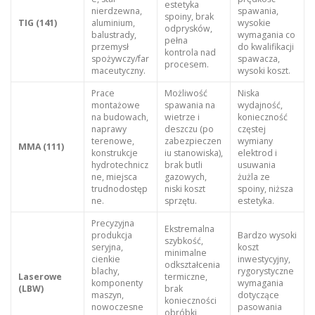
estetyka
nierdzewna,
spawania,
spoiny, brak
TIG (141)
aluminium,
wysokie
odprysków,
balustrady,
wymagania co
pełna
przemysł
do kwalifikacji
kontrola nad
spożywczy/far
spawacza,
procesem.
maceutyczny.
wysoki koszt.
Prace
Możliwość
Niska
montażowe
spawania na
wydajność,
na budowach,
wietrze i
konieczność
naprawy
deszczu (po
częstej
terenowe,
zabezpieczen
wymiany
MMA (111)
konstrukcje
iu stanowiska),
elektrod i
hydrotechnicz
brak butli
usuwania
ne, miejsca
gazowych,
żużla ze
trudnodostęp
niski koszt
spoiny, niższa
ne.
sprzętu.
estetyka.
Precyzyjna
Ekstremalna
produkcja
Bardzo wysoki
szybkość,
seryjna,
koszt
minimalne
cienkie
inwestycyjny,
odkształcenia
blachy,
rygorystyczne
Laserowe
termiczne,
komponenty
wymagania
(LBW)
brak
maszyn,
dotyczące
konieczności
nowoczesne
pasowania
obróbki