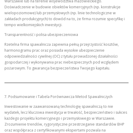
Warszawie lub na terenie województwa mazowieckiego.
Doświadczenie w budowie obiektów komercyjnych (np. konstrukcje
wielopoziomowe) lub przemysłowych (np. linie technologiczne w
zakładach produkcyjnych) to dowód na to, że firma rozumie specyfikę i
tempo wielkomiejskich inwestycji.
Transparentność i polisa ubezpieczeniowa
Rzetelna firma spawalnicza zapewnia pełną przejrzystość kosztów,
harmonogramu prac oraz posiada wysokie ubezpieczenie
odpowiedzialności cywilnej (OC) z tytułu prowadzonej działalności
gospodarczej i wykonywania prac niebezpiecznych pod względem
pożarowym. To gwarancja bezpieczeństwa Twojego kapitału.
7. Podsumowanie i Tabela Porównawcza Metod Spawalniczych
Inwestowanie w zaawansowaną technologię spawalniczą to nie
wydatek, lecz kluczowa inwestycja w trwałość, bezpieczeństwo i sukces
każdego projektu komercyjnego i przemysłowego w Warszawie.
Zrozumienie trendów, rygorystyczne przestrzeganie standardów BHP
oraz współpraca z certyfikowanymi ekspertami pozwala na