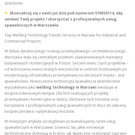
dziedzinie.
Skontaktuj się z nami już dziś pod numerem
570933114
, aby
omówić Twój projekt i skorzystać z profesjonalnych usług
spawalniczych w Warszawie.
Top Welding Technology Trends Services in Warsaw for Industrial and
Commercial Projects
W dobie dynamicznego rozwoju przemysłowego i architektonicznego,
Warszawa stała się centralnym punktem zaawansowanych inwestycji
budowlanych i komercyjnych w Polsce. Sercem wielu z tych projektów –
od wznoszenia nowoczesnych wieżowców w centrum biznesowym po
modernizację infrastruktury przemysłowej na obrzeżach miasta – jest
spawalnictwo. Nowoczesna technologia spawalnicza (wielokrotnie
wyszukiwana jako
welding technology in Warsaw
) ewoluuje w
bezprecedensowym tempie. Dla firm realizujących projekty
przemysłowe i komercyjne w stolicy, śledzenie tych trendów oraz
korzystanie z profesjonalnych usług spawalniczych to klucz do sukcesu,
bezpieczeństwa i optymalizacji kosztów.
W niniejszym artykule szczegółowo przeanalizujemy rynek usług
spawalniczych w Warszawie. Dowiesz się, jakie innowacje
technologiczne dominują w branży, jak skutecznie realizować naprawy