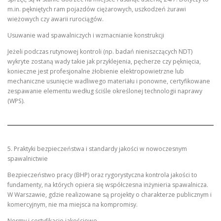
m.in. pękniętych ram pojazdów ciężarowych, uszkodzeń żurawi
wieżowych czy awarii rurociągów.
Usuwanie wad spawalniczych i wzmacnianie konstrukcji
Jeżeli podczas rutynowej kontroli (np. badań nieniszczących NDT)
wykryte zostaną wady takie jak przyklejenia, pęcherze czy pęknięcia,
konieczne jest profesjonalne żłobienie elektropowietrzne lub
mechaniczne usunięcie wadliwego materiału i ponowne, certyfikowane
zespawanie elementu według ściśle określonej technologii naprawy
(WPS).
5. Praktyki bezpieczeństwa i standardy jakości w nowoczesnym
spawalnictwie
Bezpieczeństwo pracy (BHP) oraz rygorystyczna kontrola jakości to
fundamenty, na których opiera się współczesna inżynieria spawalnicza.
W Warszawie, gdzie realizowane są projekty o charakterze publicznym i
komercyjnym, nie ma miejsca na kompromisy.
Normy i certyfikacje jakościowe