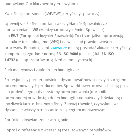
budowlany. Oto kluczowe kryteria wyboru:
Kwalifikacje personelu (IWE/EWE, certyfikaty spawaczy)
Upewnij się, że firma posiada własny Nadzór Spawalniczy z
uprawnieniami
IWE
(Międzynarodowy Inżynier Spawalnik)
lub
EWE
(Europejski Inżynier Spawalnik). To ci specjaliści opracowują
instrukcje technologiczne (WPS) i czuwają nad prawidłowością
procesów. Ponadto, sami
spawacze
muszą posiadać aktualne certyfikaty
kompetencji zgodne z normą
EN ISO 9606
(dla stali) lub
EN ISO
14732
(dla operatorów urządzeń automatycznych).
Park maszynowy i zaplecze technologiczne
Profesjonalny partner powinien dysponować nowoczesnym sprzętem
od renomowanych producentów. Spawarki inwertorowe z funkcją pulsu
lub podwójnego pulsu, systemy pozycjonowania (obrotniki,
pozycjonery) oraz dostęp do technologii automatycznych świadczą o
możliwościach technicznych firmy. Zapytaj również, czy wykonawca
dysponuje własnym transportem i sprzętem montażowym.
Portfolio i doświadczenie w regionie
Poproś o referencje z wcześniej zrealizowanych projektów w