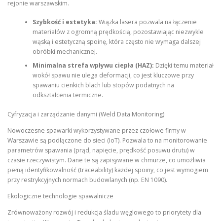
rejonie warszawskim.
Szybkość i estetyka:
Wiązka lasera pozwala na łączenie
materiałów z ogromną prędkością, pozostawiając niezwykle
wąską i estetyczną spoinę, która często nie wymaga dalszej
obróbki mechanicznej.
Minimalna strefa wpływu ciepła (HAZ):
Dzięki temu materiał
wokół spawu nie ulega deformacji, co jest kluczowe przy
spawaniu cienkich blach lub stopów podatnych na
odkształcenia termiczne.
Cyfryzacja i zarządzanie danymi (Weld Data Monitoring)
Nowoczesne spawarki wykorzystywane przez czołowe firmy w
Warszawie są podłączone do sieci (IoT). Pozwala to na monitorowanie
parametrów spawania (prąd, napięcie, prędkość posuwu drutu) w
czasie rzeczywistym. Dane te są zapisywane w chmurze, co umożliwia
pełną identyfikowalność (traceability) każdej spoiny, co jest wymogiem
przy restrykcyjnych normach budowlanych (np. EN 1090).
Ekologiczne technologie spawalnicze
Zrównoważony rozwój i redukcja śladu węglowego to priorytety dla