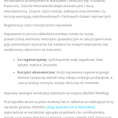
Infrastruktura przemysłowa w Warszawie i okolicach (np. Pruszków,
Piaseczno, Ożarów Mazowiecki) eksploatowana jest z dużą
intensywnością. Zużycie części maszyn, pęknięcia zmęczeniowe czy
korozja wymagają natychmiastowych i fachowych działań naprawczych.
Regeneracja części maszyn przez napawanie
Napawanie to proces nakładania warstwy metalu na zużytą
powierzchnię elementu metodami spawalniczymi w celu przywrócenia
jego pierwotnych wymiarów lub nadania mu nowych właściwości (np.
zwiększonej odporności na ścieranie).
Co regenerujemy:
Łyżki koparek, wały napędowe, koła
zębate, matryce, kruszarki.
Korzyści ekonomiczne:
Koszt napawania regeneracyjnego
stanowi zazwyczaj ułamek ceny zakupu nowego podzespołu, a
czas przestoju maszyny zostaje skrócony do minimum.
Naprawy awaryjne konstrukcji stalowych na miejscu (Mobile Welding)
W przypadku awarii na placu budowy lub w zakładzie produkcyjnym liczy
się każda godzina. Mobilne
usługi spawalnicze w Warszawie
,
wyposażone w niezależne agregaty prądotwórcze i profesjonalny
sprzęt, są w stanie dotrzeć na miejsce i usunąć usterkę 24/7. Dotyczy to