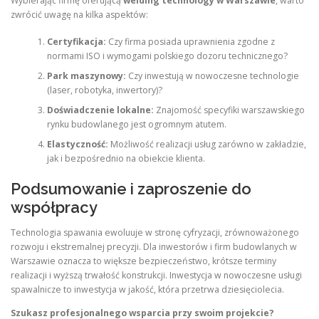
Wybierając firmę oferującą
welding technology w Warszawie
, warto
zwrócić uwagę na kilka aspektów:
Certyfikacja:
Czy firma posiada uprawnienia zgodne z
normami ISO i wymogami polskiego dozoru technicznego?
Park maszynowy:
Czy inwestują w nowoczesne technologie
(laser, robotyka, inwertory)?
Doświadczenie lokalne:
Znajomość specyfiki warszawskiego
rynku budowlanego jest ogromnym atutem.
Elastyczność:
Możliwość realizacji usług zarówno w zakładzie,
jak i bezpośrednio na obiekcie klienta.
Podsumowanie i zaproszenie do
współpracy
Technologia spawania ewoluuje w stronę cyfryzacji, zrównoważonego
rozwoju i ekstremalnej precyzji. Dla inwestorów i firm budowlanych w
Warszawie oznacza to większe bezpieczeństwo, krótsze terminy
realizacji i wyższą trwałość konstrukcji. Inwestycja w nowoczesne usługi
spawalnicze to inwestycja w jakość, która przetrwa dziesięciolecia.
Szukasz profesjonalnego wsparcia przy swoim projekcie?