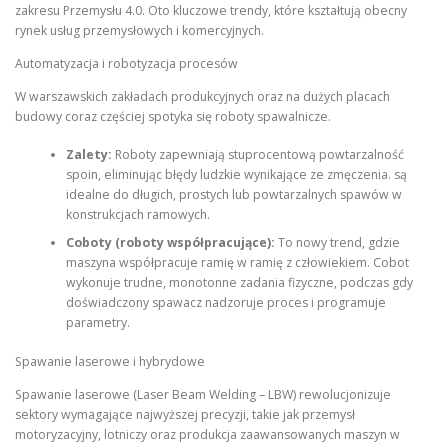
zakresu Przemysłu 4.0. Oto kluczowe trendy, które kształtują obecny
rynek usług przemysłowych i komercyjnych.
Automatyzacja i robotyzacja procesów
W warszawskich zakładach produkcyjnych oraz na dużych placach
budowy coraz częściej spotyka się roboty spawalnicze.
Zalety:
Roboty zapewniają stuprocentową powtarzalność
spoin, eliminując błędy ludzkie wynikające ze zmęczenia. są
idealne do długich, prostych lub powtarzalnych spawów w
konstrukcjach ramowych.
Coboty (roboty współpracujące):
To nowy trend, gdzie
maszyna współpracuje ramię w ramię z człowiekiem. Cobot
wykonuje trudne, monotonne zadania fizyczne, podczas gdy
doświadczony spawacz nadzoruje proces i programuje
parametry.
Spawanie laserowe i hybrydowe
Spawanie laserowe (Laser Beam Welding – LBW) rewolucjonizuje
sektory wymagające najwyższej precyzji, takie jak przemysł
motoryzacyjny, lotniczy oraz produkcja zaawansowanych maszyn w