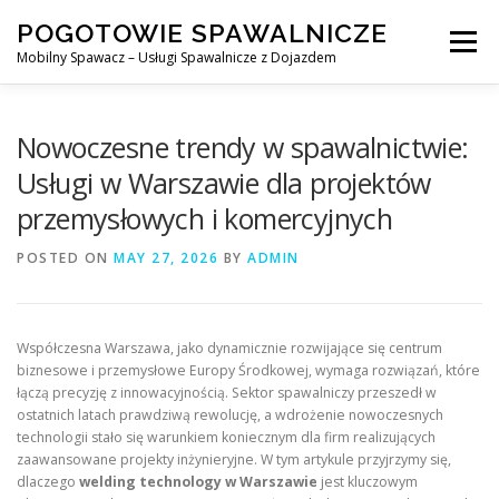
Skip
POGOTOWIE SPAWALNICZE
to
Menu
content
Mobilny Spawacz – Usługi Spawalnicze z Dojazdem
MOBILNY SPAWACZ
WARSZAWA
SPAWACZ
Nowoczesne trendy w spawalnictwie:
Usługi w Warszawie dla projektów
przemysłowych i komercyjnych
SPAWANIE MIG/MAG (GMAW)
NASZE USŁUGI
POSTED ON
MAY 27, 2026
BY
ADMIN
KONTAKT
Współczesna Warszawa, jako dynamicznie rozwijające się centrum
biznesowe i przemysłowe Europy Środkowej, wymaga rozwiązań, które
łączą precyzję z innowacyjnością. Sektor spawalniczy przeszedł w
ostatnich latach prawdziwą rewolucję, a wdrożenie nowoczesnych
technologii stało się warunkiem koniecznym dla firm realizujących
zaawansowane projekty inżynieryjne. W tym artykule przyjrzymy się,
dlaczego
welding technology w Warszawie
jest kluczowym