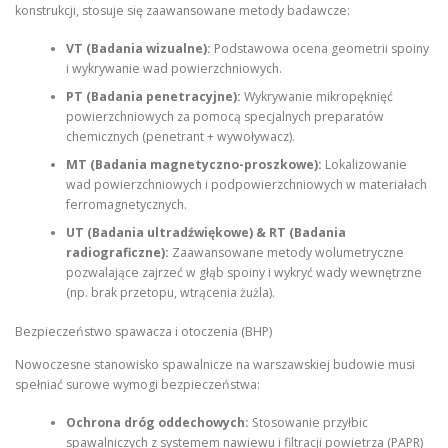
konstrukcji, stosuje się zaawansowane metody badawcze:
VT (Badania wizualne):
Podstawowa ocena geometrii spoiny
i wykrywanie wad powierzchniowych.
PT (Badania penetracyjne):
Wykrywanie mikropęknięć
powierzchniowych za pomocą specjalnych preparatów
chemicznych (penetrant + wywoływacz).
MT (Badania magnetyczno-proszkowe):
Lokalizowanie
wad powierzchniowych i podpowierzchniowych w materiałach
ferromagnetycznych.
UT (Badania ultradźwiękowe) & RT (Badania
radiograficzne):
Zaawansowane metody wolumetryczne
pozwalające zajrzeć w głąb spoiny i wykryć wady wewnętrzne
(np. brak przetopu, wtrącenia żużla).
Bezpieczeństwo spawacza i otoczenia (BHP)
Nowoczesne stanowisko spawalnicze na warszawskiej budowie musi
spełniać surowe wymogi bezpieczeństwa:
Ochrona dróg oddechowych:
Stosowanie przyłbic
spawalniczych z systemem nawiewu i filtracji powietrza (PAPR)