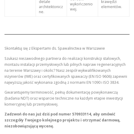
detale
krawędzi
wykończenio
architektonicz
elementów.
wej.
ne.
Skontaktuj się z Ekspertami ds. Spawalnictwa w Warszawie
Szukasz niezawodnego partnera do realizacji konstrukcji stalowych,
montażu instalacji przemysłowych lub pilnych napraw regeneracyjnych
na terenie Warszawy i okolic? Nasz zespół wykwalifikowanych
inżynierów (IWE) oraz certyfikowanych spawaczy (EN ISO 9606) zapewni
najwyższą jakość wykonania zgodną z normami EN 1090 i ISO 3834.
Gwarantujemy terminowość, pełną dokumentację powykonawczą
(badania NDT) oraz wsparcie techniczne na każdym etapie inwestycji
komercyjnej lub przemysłowej.
Zadzwoń do nas już dziś pod numer 570933114, aby omówić
szczegóły Twojego kolejnego projektu i otrzymać darmową,
niezobowiązującą wycenę.