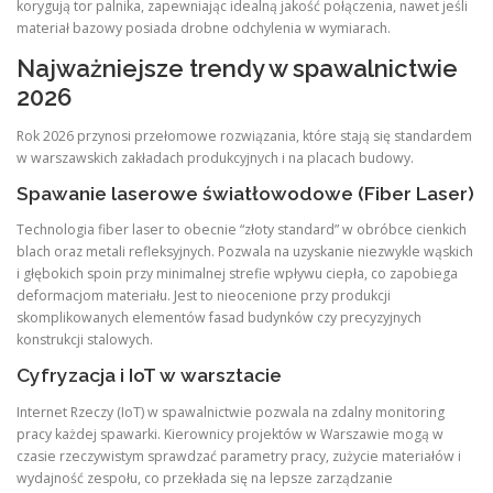
korygują tor palnika, zapewniając idealną jakość połączenia, nawet jeśli
materiał bazowy posiada drobne odchylenia w wymiarach.
Najważniejsze trendy w spawalnictwie
2026
Rok 2026 przynosi przełomowe rozwiązania, które stają się standardem
w warszawskich zakładach produkcyjnych i na placach budowy.
Spawanie laserowe światłowodowe (Fiber Laser)
Technologia fiber laser to obecnie “złoty standard” w obróbce cienkich
blach oraz metali refleksyjnych.
Pozwala na uzyskanie niezwykle wąskich
i głębokich spoin przy minimalnej strefie wpływu ciepła, co zapobiega
deformacjom materiału. Jest to nieocenione przy produkcji
skomplikowanych elementów fasad budynków czy precyzyjnych
konstrukcji stalowych.
Cyfryzacja i IoT w warsztacie
Internet Rzeczy (IoT) w spawalnictwie pozwala na zdalny monitoring
pracy każdej spawarki.
Kierownicy projektów w Warszawie mogą w
czasie rzeczywistym sprawdzać parametry pracy, zużycie materiałów i
wydajność zespołu, co przekłada się na lepsze zarządzanie