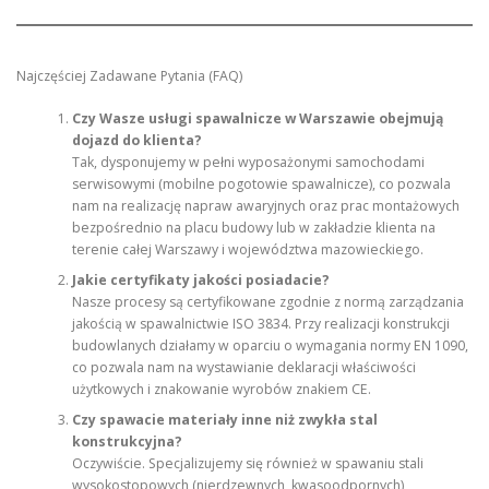
Najczęściej Zadawane Pytania (FAQ)
Czy Wasze usługi spawalnicze w Warszawie obejmują
dojazd do klienta?
Tak, dysponujemy w pełni wyposażonymi samochodami
serwisowymi (mobilne pogotowie spawalnicze), co pozwala
nam na realizację napraw awaryjnych oraz prac montażowych
bezpośrednio na placu budowy lub w zakładzie klienta na
terenie całej Warszawy i województwa mazowieckiego.
Jakie certyfikaty jakości posiadacie?
Nasze procesy są certyfikowane zgodnie z normą zarządzania
jakością w spawalnictwie ISO 3834. Przy realizacji konstrukcji
budowlanych działamy w oparciu o wymagania normy EN 1090,
co pozwala nam na wystawianie deklaracji właściwości
użytkowych i znakowanie wyrobów znakiem CE.
Czy spawacie materiały inne niż zwykła stal
konstrukcyjna?
Oczywiście. Specjalizujemy się również w spawaniu stali
wysokostopowych (nierdzewnych, kwasoodpornych),