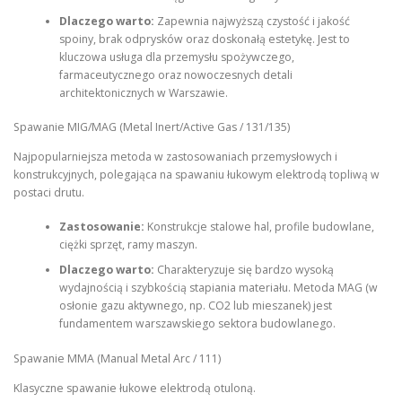
Dlaczego warto:
Zapewnia najwyższą czystość i jakość
spoiny, brak odprysków oraz doskonałą estetykę. Jest to
kluczowa usługa dla przemysłu spożywczego,
farmaceutycznego oraz nowoczesnych detali
architektonicznych w Warszawie.
Spawanie MIG/MAG (Metal Inert/Active Gas / 131/135)
Najpopularniejsza metoda w zastosowaniach przemysłowych i
konstrukcyjnych, polegająca na spawaniu łukowym elektrodą topliwą w
postaci drutu.
Zastosowanie:
Konstrukcje stalowe hal, profile budowlane,
ciężki sprzęt, ramy maszyn.
Dlaczego warto:
Charakteryzuje się bardzo wysoką
wydajnością i szybkością stapiania materiału. Metoda MAG (w
osłonie gazu aktywnego, np. CO2 lub mieszanek) jest
fundamentem warszawskiego sektora budowlanego.
Spawanie MMA (Manual Metal Arc / 111)
Klasyczne spawanie łukowe elektrodą otuloną.