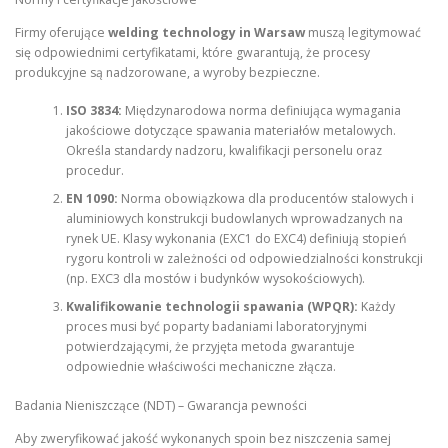
Firmy oferujące
welding technology in Warsaw
muszą legitymować
się odpowiednimi certyfikatami, które gwarantują, że procesy
produkcyjne są nadzorowane, a wyroby bezpieczne.
ISO 3834:
Międzynarodowa norma definiująca wymagania
jakościowe dotyczące spawania materiałów metalowych.
Określa standardy nadzoru, kwalifikacji personelu oraz
procedur.
EN 1090:
Norma obowiązkowa dla producentów stalowych i
aluminiowych konstrukcji budowlanych wprowadzanych na
rynek UE. Klasy wykonania (EXC1 do EXC4) definiują stopień
rygoru kontroli w zależności od odpowiedzialności konstrukcji
(np. EXC3 dla mostów i budynków wysokościowych).
Kwalifikowanie technologii spawania (WPQR):
Każdy
proces musi być poparty badaniami laboratoryjnymi
potwierdzającymi, że przyjęta metoda gwarantuje
odpowiednie właściwości mechaniczne złącza.
Badania Nieniszczące (NDT) – Gwarancja pewności
Aby zweryfikować jakość wykonanych spoin bez niszczenia samej