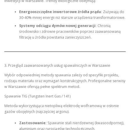
inwestycji w Warszawie. Trendy ekologiczne obejmują:
Energooszczędne inwertorowe źródła prądu:
Zużywają do
30-40% mniej energii niż starsze urządzenia transformatorowe.
Systemy odciągu dymów nowej generacji:
Chronią
środowisko i zdrowie pracowników poprzez zaawansowaną
filtrację u źródła powstania zanieczyszczeń.
3. Przegląd zaawansowanych usług spawalniczych w Warszawie
Wybór odpowiedniej metody spawania zależy od specyfiki projektu,
rodzaju materiału oraz wymagań konstrukcyjnych. Profesjonalne serwisy
w Warszawie oferują pełne spektrum metod.
Spawanie TIG (Tungsten Inert Gas / 141)
Metoda wykorzystująca nietopliwą elektrodę wolframową w osłonie
gazów obojętnych (najczęściej argonu).
Zastosowanie:
Spawanie stali nierdzewnej (kwasoodpornej),
aluminium oraz rurociągów technologicznych.