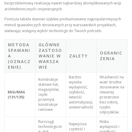
bezproblemową realizację nawet najbardziej skomplikowanych wizji
architektonicznych i inżynieryjnych.
Poniższa tabela stanowi szybkie podsumowanie najpopularniejszych
metod spawalniczych stosowanych przy warszawskich projektach,
ułatwiając wstępny wybór technologii do Twoich potrzeb:
METODA
GŁÓWNE
SPAWANI
ZASTOSO
OGRANIC
A
WANIE W
ZALETY
ZENIA
(OZNACZ
WARSZA
ENIE)
WIE
Bardzo
Wrażliwość na
Konstrukcje
wysoka
wiatr (trudne
stalowe hal,
wydajność,
stosowanie na
magazynów,
MIG/MAG
szybkość,
otwartej
ciężki
(131/135)
łatwość
przestrzeni
przemysł,
automatyzacji,
bez osłon),
konstrukcje
uniwersalność
ryzyko
ramowe.
.
odprysków.
Rurociągi
Niska
Najwyższa
technologiczn
wydajność i
czystość i
e, stal
prędkość