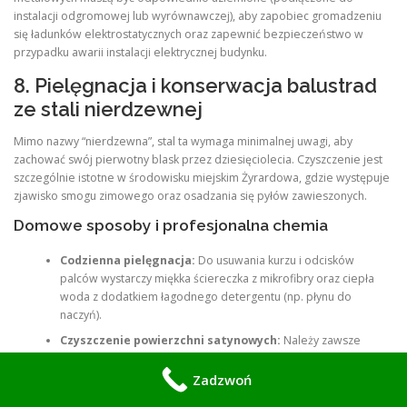
instalacji odgromowej lub wyrównawczej), aby zapobiec gromadzeniu
się ładunków elektrostatycznych oraz zapewnić bezpieczeństwo w
przypadku awarii instalacji elektrycznej budynku.
8. Pielęgnacja i konserwacja balustrad
ze stali nierdzewnej
Mimo nazwy “nierdzewna”, stal ta wymaga minimalnej uwagi, aby
zachować swój pierwotny blask przez dziesięciolecia. Czyszczenie jest
szczególnie istotne w środowisku miejskim Żyrardowa, gdzie występuje
zjawisko smogu zimowego oraz osadzania się pyłów zawieszonych.
Domowe sposoby i profesjonalna chemia
Codzienna pielęgnacja:
Do usuwania kurzu i odcisków
palców wystarczy miękka ściereczka z mikrofibry oraz ciepła
woda z dodatkiem łagodnego detergentu (np. płynu do
naczyń).
Czyszczenie powierzchni satynowych:
Należy zawsze
przecierać stal
wzdłuż linii szlifu
, nigdy w poprzek, aby nie
porysować struktury metalu.
Zadzwoń
Profesjonalna konserwacja (raz na pół roku):
Stosowanie