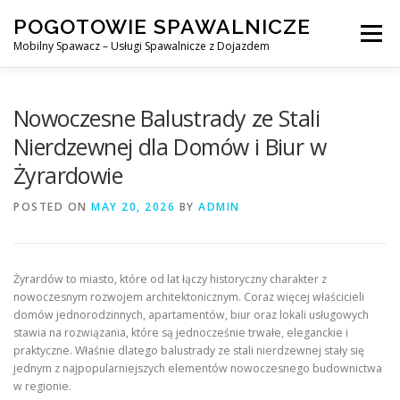
Skip
POGOTOWIE SPAWALNICZE
to
Menu
content
Mobilny Spawacz – Usługi Spawalnicze z Dojazdem
MOBILNY SPAWACZ
WARSZAWA
SPAWACZ
Nowoczesne Balustrady ze Stali
Nierdzewnej dla Domów i Biur w
Żyrardowie
SPAWANIE MIG/MAG (GMAW)
NASZE USŁUGI
POSTED ON
MAY 20, 2026
BY
ADMIN
KONTAKT
Żyrardów to miasto, które od lat łączy historyczny charakter z
nowoczesnym rozwojem architektonicznym. Coraz więcej właścicieli
domów jednorodzinnych, apartamentów, biur oraz lokali usługowych
stawia na rozwiązania, które są jednocześnie trwałe, eleganckie i
praktyczne. Właśnie dlatego balustrady ze stali nierdzewnej stały się
jednym z najpopularniejszych elementów nowoczesnego budownictwa
w regionie.