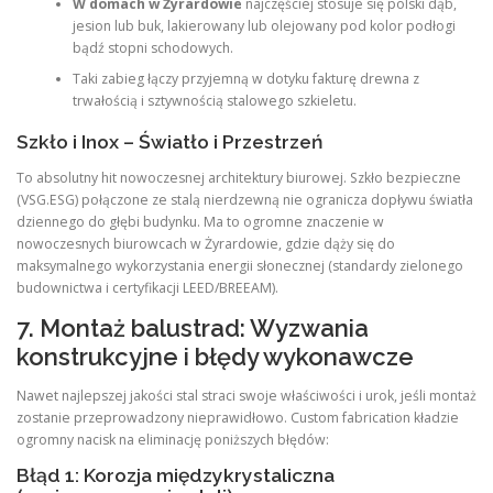
W domach w Żyrardowie
najczęściej stosuje się polski dąb,
jesion lub buk, lakierowany lub olejowany pod kolor podłogi
bądź stopni schodowych.
Taki zabieg łączy przyjemną w dotyku fakturę drewna z
trwałością i sztywnością stalowego szkieletu.
Szkło i Inox – Światło i Przestrzeń
To absolutny hit nowoczesnej architektury biurowej. Szkło bezpieczne
(VSG.ESG) połączone ze stalą nierdzewną nie ogranicza dopływu światła
dziennego do głębi budynku. Ma to ogromne znaczenie w
nowoczesnych biurowcach w Żyrardowie, gdzie dąży się do
maksymalnego wykorzystania energii słonecznej (standardy zielonego
budownictwa i certyfikacji LEED/BREEAM).
7. Montaż balustrad: Wyzwania
konstrukcyjne i błędy wykonawcze
Nawet najlepszej jakości stal straci swoje właściwości i urok, jeśli montaż
zostanie przeprowadzony nieprawidłowo. Custom fabrication kładzie
ogromny nacisk na eliminację poniższych błędów:
Błąd 1: Korozja międzykrystaliczna