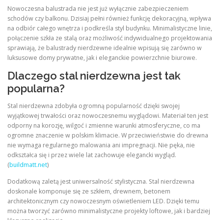
Nowoczesna balustrada nie jest już wyłącznie zabezpieczeniem
schodów czy balkonu. Dzisiaj pełni również funkcję dekoracyjną, wpływa
na odbiór całego wnętrza i podkreśla styl budynku. Minimalistyczne linie,
połączenie szkła ze stalą oraz możliwość indywidualnego projektowania
sprawiają, że balustrady nierdzewne idealnie wpisują się zarówno w
luksusowe domy prywatne, jak i eleganckie powierzchnie biurowe.
Dlaczego stal nierdzewna jest tak
popularna?
Stal nierdzewna zdobyła ogromną popularność dzięki swojej
wyjątkowej trwałości oraz nowoczesnemu wyglądowi. Materiał ten jest
odporny na korozję, wilgoć i zmienne warunki atmosferyczne, co ma
ogromne znaczenie w polskim klimacie. W przeciwieństwie do drewna
nie wymaga regularnego malowania ani impregnacji. Nie pęka, nie
odkształca się i przez wiele lat zachowuje elegancki wygląd.
(
buildmatt.net
)
Dodatkową zaletą jest uniwersalność stylistyczna. Stal nierdzewna
doskonale komponuje się ze szkłem, drewnem, betonem
architektonicznym czy nowoczesnym oświetleniem LED. Dzięki temu
można tworzyć zarówno minimalistyczne projekty loftowe, jak i bardziej