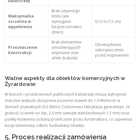
balustrady
Brak sztywnego
Maksymalna
limitu (ale
szczelina w
wymagane
0,12 m (12 cm)
wypełnieniu
bezpieczeństwo
dzieci)
Brak elementów
Obowiązkowe
Przeznaczenie
umożliwiających
zabezpieczenie
konstrukcji
wspinanie (tzw.
przed wspinaniem
efekt drabinki)
Ważne aspekty dla obiektów komercyjnych w
Żyrardowie:
W biurach i przestrzeniach publicznych balustrady muszą wytrzymać
znacznie większe obciążenia poziome (nawet do 1,0 kN/m) niż w
domach prywatnych (0,5 kN/m). Customowa fabrykacja gwarantuje, że
grubość ścianek rur (np. 2,0 mm zamiast standardowych 1,5 mm) oraz
punkty kotwienia zostaną przeliczone przez konstruktora, co zapewnia
bezproblemowy odbiór budowlany obiektu.
5. Proces realizacji zamówienia