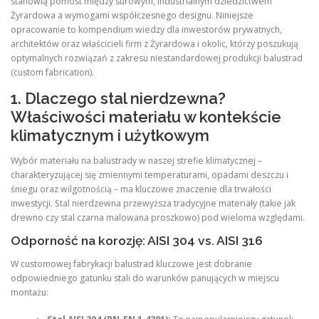
stanowią pomost między surowym, industrialnym dziedzictwem
Żyrardowa a wymogami współczesnego designu. Niniejsze
opracowanie to kompendium wiedzy dla inwestorów prywatnych,
architektów oraz właścicieli firm z Żyrardowa i okolic, którzy poszukują
optymalnych rozwiązań z zakresu niestandardowej produkcji balustrad
(custom fabrication).
1. Dlaczego stal nierdzewna?
Właściwości materiału w kontekście
klimatycznym i użytkowym
Wybór materiału na balustrady w naszej strefie klimatycznej –
charakteryzującej się zmiennymi temperaturami, opadami deszczu i
śniegu oraz wilgotnością – ma kluczowe znaczenie dla trwałości
inwestycji. Stal nierdzewna przewyższa tradycyjne materiały (takie jak
drewno czy stal czarna malowana proszkowo) pod wieloma względami.
Odporność na korozję: AISI 304 vs. AISI 316
W customowej fabrykacji balustrad kluczowe jest dobranie
odpowiedniego gatunku stali do warunków panujących w miejscu
montażu: