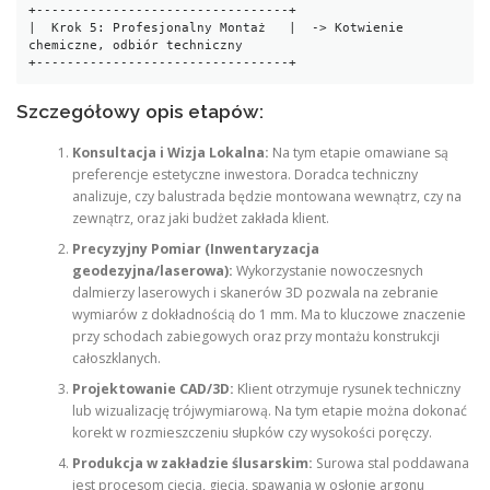
+---------------------------------+

|  Krok 5: Profesjonalny Montaż   |  -> Kotwienie 
chemiczne, odbiór techniczny

Szczegółowy opis etapów:
Konsultacja i Wizja Lokalna:
Na tym etapie omawiane są
preferencje estetyczne inwestora. Doradca techniczny
analizuje, czy balustrada będzie montowana wewnątrz, czy na
zewnątrz, oraz jaki budżet zakłada klient.
Precyzyjny Pomiar (Inwentaryzacja
geodezyjna/laserowa):
Wykorzystanie nowoczesnych
dalmierzy laserowych i skanerów 3D pozwala na zebranie
wymiarów z dokładnością do 1 mm. Ma to kluczowe znaczenie
przy schodach zabiegowych oraz przy montażu konstrukcji
całoszklanych.
Projektowanie CAD/3D:
Klient otrzymuje rysunek techniczny
lub wizualizację trójwymiarową. Na tym etapie można dokonać
korekt w rozmieszczeniu słupków czy wysokości poręczy.
Produkcja w zakładzie ślusarskim:
Surowa stal poddawana
jest procesom cięcia, gięcia, spawania w osłonie argonu