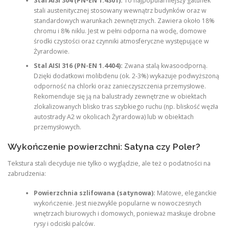
Stal AISI 304 (PN-EN 1.4301):
To najpopularniejszy gatunek
stali austenitycznej stosowany wewnątrz budynków oraz w
standardowych warunkach zewnętrznych. Zawiera około 18%
chromu i 8% niklu. Jest w pełni odporna na wodę, domowe
środki czystości oraz czynniki atmosferyczne występujące w
Żyrardowie.
Stal AISI 316 (PN-EN 1.4404):
Zwana stalą kwasoodporną.
Dzięki dodatkowi molibdenu (ok. 2-3%) wykazuje podwyższoną
odporność na chlorki oraz zanieczyszczenia przemysłowe.
Rekomenduje się ją na balustrady zewnętrzne w obiektach
zlokalizowanych blisko tras szybkiego ruchu (np. bliskość węzła
autostrady A2 w okolicach Żyrardowa) lub w obiektach
przemysłowych.
Wykończenie powierzchni: Satyna czy Poler?
Tekstura stali decyduje nie tylko o wyglądzie, ale też o podatności na
zabrudzenia:
Powierzchnia szlifowana (satynowa):
Matowe, eleganckie
wykończenie. Jest niezwykle popularne w nowoczesnych
wnętrzach biurowych i domowych, ponieważ maskuje drobne
rysy i odciski palców.