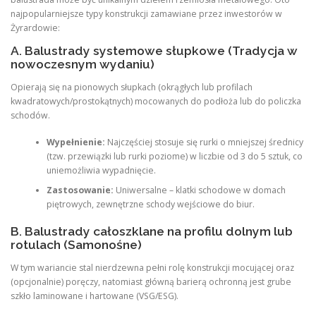
najpopularniejsze typy konstrukcji zamawiane przez inwestorów w
Żyrardowie:
A. Balustrady systemowe słupkowe (Tradycja w
nowoczesnym wydaniu)
Opierają się na pionowych słupkach (okrągłych lub profilach
kwadratowych/prostokątnych) mocowanych do podłoża lub do policzka
schodów.
Wypełnienie:
Najczęściej stosuje się rurki o mniejszej średnicy
(tzw. przewiązki lub rurki poziome) w liczbie od 3 do 5 sztuk, co
uniemożliwia wypadnięcie.
Zastosowanie:
Uniwersalne – klatki schodowe w domach
piętrowych, zewnętrzne schody wejściowe do biur.
B. Balustrady całoszklane na profilu dolnym lub
rotulach (Samonośne)
W tym wariancie stal nierdzewna pełni rolę konstrukcji mocującej oraz
(opcjonalnie) poręczy, natomiast główną barierą ochronną jest grube
szkło laminowane i hartowane (VSG/ESG).