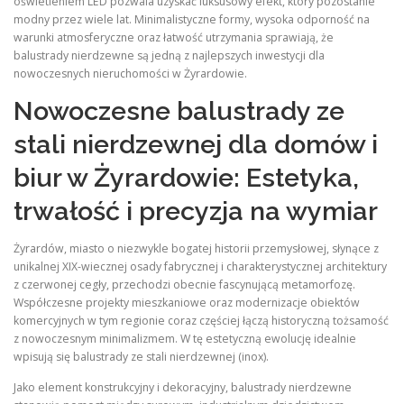
oświetleniem LED pozwala uzyskać luksusowy efekt, który pozostanie
modny przez wiele lat. Minimalistyczne formy, wysoka odporność na
warunki atmosferyczne oraz łatwość utrzymania sprawiają, że
balustrady nierdzewne są jedną z najlepszych inwestycji dla
nowoczesnych nieruchomości w Żyrardowie.
Nowoczesne balustrady ze
stali nierdzewnej dla domów i
biur w Żyrardowie: Estetyka,
trwałość i precyzja na wymiar
Żyrardów, miasto o niezwykle bogatej historii przemysłowej, słynące z
unikalnej XIX-wiecznej osady fabrycznej i charakterystycznej architektury
z czerwonej cegły, przechodzi obecnie fascynującą metamorfozę.
Współczesne projekty mieszkaniowe oraz modernizacje obiektów
komercyjnych w tym regionie coraz częściej łączą historyczną tożsamość
z nowoczesnym minimalizmem. W tę estetyczną ewolucję idealnie
wpisują się balustrady ze stali nierdzewnej (inox).
Jako element konstrukcyjny i dekoracyjny, balustrady nierdzewne