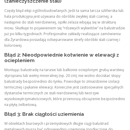
(zanieczyszczenie stali)
Częsty błąd ekip ogólnobudowlanych. Jeśli ta sama tarcza szlifierska lub
hala produkcyjna jest używana do obróbki zwykłej stali czarnej, a
następnie do stali nierdzewnej, opiłki żelaza wbijają się w strukturę
inoxu. Skutkuje to pojawieniem się “rdzawych wykwitów” na balustradzie
już po kilku tygodniach. Profesjonalne zakłady realizujące zamówienia
dla Żyrardowa posiadają odseparowane strefy obróbki stali czarnej i
kolorowej.
Błąd 2: Nieodpowiednie kotwienie w elewacji z
ociepleniem
Montując balustradę na tarasie lub balkonie ocieplonym grubą warstwą
styropianu lub wełny mineralnej (np. 20 cm), nie wolno dociskać stopy
balustrady bezpośrednio do tynku. Powoduje to zmiażdżenie izolacji
termicznej i pękanie elewacji. Konieczne jest zastosowanie specjalnych
dystansów termicznych ze stali nierdzewnej lub tworzyw
wysokowytrzymałościowych, które przenoszą obciążenie bezpośrednio
na płytę żelbetową.
Błąd 3: Brak ciągłości uziemienia
W obiektach biurowych i przemysłowych długie ciągi balustrad
metalowych muszą być odpowiednio uziemione (podłączone do