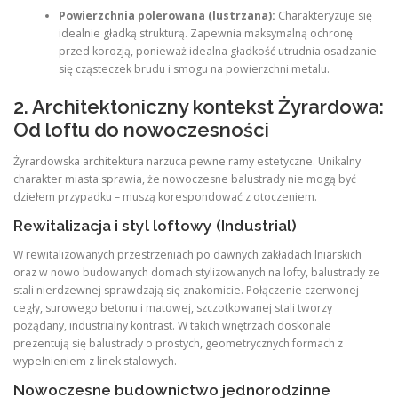
Powierzchnia polerowana (lustrzana):
Charakteryzuje się
idealnie gładką strukturą. Zapewnia maksymalną ochronę
przed korozją, ponieważ idealna gładkość utrudnia osadzanie
się cząsteczek brudu i smogu na powierzchni metalu.
2. Architektoniczny kontekst Żyrardowa:
Od loftu do nowoczesności
Żyrardowska architektura narzuca pewne ramy estetyczne. Unikalny
charakter miasta sprawia, że nowoczesne balustrady nie mogą być
dziełem przypadku – muszą korespondować z otoczeniem.
Rewitalizacja i styl loftowy (Industrial)
W rewitalizowanych przestrzeniach po dawnych zakładach lniarskich
oraz w nowo budowanych domach stylizowanych na lofty, balustrady ze
stali nierdzewnej sprawdzają się znakomicie. Połączenie czerwonej
cegły, surowego betonu i matowej, szczotkowanej stali tworzy
pożądany, industrialny kontrast. W takich wnętrzach doskonale
prezentują się balustrady o prostych, geometrycznych formach z
wypełnieniem z linek stalowych.
Nowoczesne budownictwo jednorodzinne