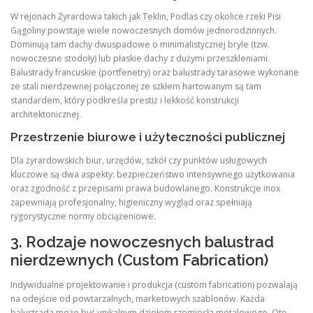
W rejonach Żyrardowa takich jak Teklin, Podlas czy okolice rzeki Pisi
Gągoliny powstaje wiele nowoczesnych domów jednorodzinnych.
Dominują tam dachy dwuspadowe o minimalistycznej bryle (tzw.
nowoczesne stodoły) lub płaskie dachy z dużymi przeszkleniami.
Balustrady francuskie (portfenetry) oraz balustrady tarasowe wykonane
ze stali nierdzewnej połączonej ze szkłem hartowanym są tam
standardem, który podkreśla prestiż i lekkość konstrukcji
architektonicznej.
Przestrzenie biurowe i użyteczności publicznej
Dla żyrardowskich biur, urzędów, szkół czy punktów usługowych
kluczowe są dwa aspekty: bezpieczeństwo intensywnego użytkowania
oraz zgodność z przepisami prawa budowlanego. Konstrukcje inox
zapewniają profesjonalny, higieniczny wygląd oraz spełniają
rygorystyczne normy obciążeniowe.
3. Rodzaje nowoczesnych balustrad
nierdzewnych (Custom Fabrication)
Indywidualne projektowanie i produkcja (custom fabrication) pozwalają
na odejście od powtarzalnych, marketowych szablonów. Każda
balustrada może być unikalnym dziełem rzemiosła metalowego. Oto