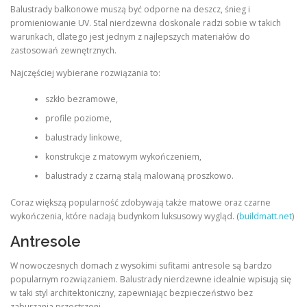
Balustrady balkonowe muszą być odporne na deszcz, śnieg i
promieniowanie UV. Stal nierdzewna doskonale radzi sobie w takich
warunkach, dlatego jest jednym z najlepszych materiałów do
zastosowań zewnętrznych.
Najczęściej wybierane rozwiązania to:
szkło bezramowe,
profile poziome,
balustrady linkowe,
konstrukcje z matowym wykończeniem,
balustrady z czarną stalą malowaną proszkowo.
Coraz większą popularność zdobywają także matowe oraz czarne
wykończenia, które nadają budynkom luksusowy wygląd. (
buildmatt.net
)
Antresole
W nowoczesnych domach z wysokimi sufitami antresole są bardzo
popularnym rozwiązaniem. Balustrady nierdzewne idealnie wpisują się
w taki styl architektoniczny, zapewniając bezpieczeństwo bez
zaburzania przestrzeni.