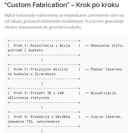
“Custom Fabrication” – Krok po kroku
Wybór balustrady realizowanej na indywidualne zamówienie różni się
od zakupu gotowych elementów modułowych. Proces ten gwarantuje
idealne dopasowanie do geometrii budynku.
+---------------------------------+

|  Krok 1: Konsultacja i Wizja    |  -> Omówienie stylu, 
potrzeb i budżetu

+---------------------------------+

                |

+---------------------------------+

|  Krok 2: Precyzyjny Wizyjny     |  -> Pomiar laserowy 
na budowie w Żyrardowie

+---------------------------------+

                |

+---------------------------------+

|  Krok 3: Projekt 3D i CAD       |  -> Wizualizacja, 
obliczenia statyczne

+---------------------------------+

                |

+---------------------------------+

|  Krok 4: Produkcja i Obróbka    |  -> Cięcie laserem, 
spawanie TIG, satynowanie

+---------------------------------+

                |
