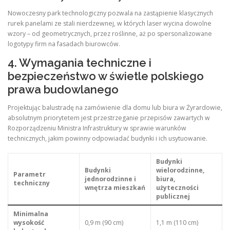
Nowoczesny park technologiczny pozwala na zastąpienie klasycznych
rurek panelami ze stali nierdzewnej, w których laser wycina dowolne
wzory – od geometrycznych, przez roślinne, aż po spersonalizowane
logotypy firm na fasadach biurowców.
4. Wymagania techniczne i
bezpieczeństwo w świetle polskiego
prawa budowlanego
Projektując balustradę na zamówienie dla domu lub biura w Żyrardowie,
absolutnym priorytetem jest przestrzeganie przepisów zawartych w
Rozporządzeniu Ministra Infrastruktury w sprawie warunków
technicznych, jakim powinny odpowiadać budynki i ich usytuowanie.
Budynki
Budynki
wielorodzinne,
Parametr
jednorodzinne i
biura,
techniczny
wnętrza mieszkań
użyteczności
publicznej
Minimalna
wysokość
0,9 m (90 cm)
1,1 m (110 cm)