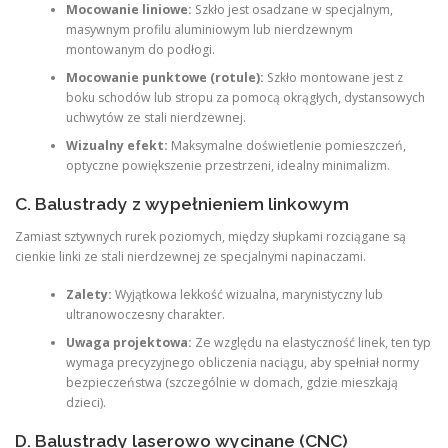
Mocowanie liniowe:
Szkło jest osadzane w specjalnym,
masywnym profilu aluminiowym lub nierdzewnym
montowanym do podłogi.
Mocowanie punktowe (rotule):
Szkło montowane jest z
boku schodów lub stropu za pomocą okrągłych, dystansowych
uchwytów ze stali nierdzewnej.
Wizualny efekt:
Maksymalne doświetlenie pomieszczeń,
optyczne powiększenie przestrzeni, idealny minimalizm.
C. Balustrady z wypełnieniem linkowym
Zamiast sztywnych rurek poziomych, między słupkami rozciągane są
cienkie linki ze stali nierdzewnej ze specjalnymi napinaczami.
Zalety:
Wyjątkowa lekkość wizualna, marynistyczny lub
ultranowoczesny charakter.
Uwaga projektowa:
Ze względu na elastyczność linek, ten typ
wymaga precyzyjnego obliczenia naciągu, aby spełniał normy
bezpieczeństwa (szczególnie w domach, gdzie mieszkają
dzieci).
D. Balustrady laserowo wycinane (CNC)