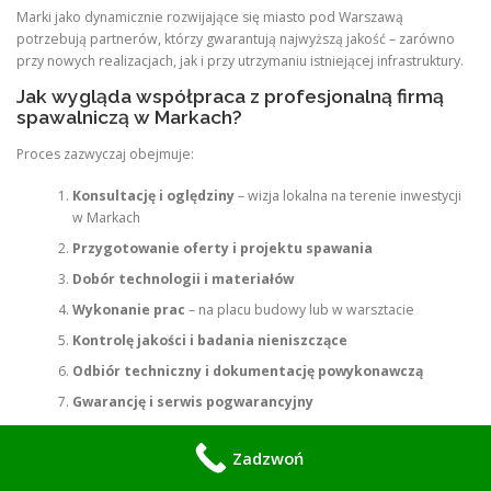
Marki jako dynamicznie rozwijające się miasto pod Warszawą
potrzebują partnerów, którzy gwarantują najwyższą jakość – zarówno
przy nowych realizacjach, jak i przy utrzymaniu istniejącej infrastruktury.
Jak wygląda współpraca z profesjonalną firmą
spawalniczą w Markach?
Proces zazwyczaj obejmuje:
Konsultację i oględziny
– wizja lokalna na terenie inwestycji
w Markach
Przygotowanie oferty i projektu spawania
Dobór technologii i materiałów
Wykonanie prac
– na placu budowy lub w warsztacie
Kontrolę jakości i badania nieniszczące
Odbiór techniczny i dokumentację powykonawczą
Gwarancję i serwis pogwarancyjny
Przykładowe realizacje w regionie
Zadzwoń
Choć każda inwestycja jest inna, lokalni specjaliści regularnie realizują: