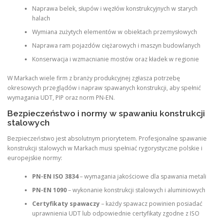
Naprawa belek, słupów i węzłów konstrukcyjnych w starych
halach
Wymiana zużytych elementów w obiektach przemysłowych
Naprawa ram pojazdów ciężarowych i maszyn budowlanych
Konserwacja i wzmacnianie mostów oraz kładek w regionie
W Markach wiele firm z branży produkcyjnej zgłasza potrzebę
okresowych przeglądów i napraw spawanych konstrukcji, aby spełnić
wymagania UDT, PIP oraz norm PN-EN.
Bezpieczeństwo i normy w spawaniu konstrukcji
stalowych
Bezpieczeństwo jest absolutnym priorytetem. Profesjonalne spawanie
konstrukcji stalowych w Markach musi spełniać rygorystyczne polskie i
europejskie normy:
PN-EN ISO 3834
– wymagania jakościowe dla spawania metali
PN-EN 1090
– wykonanie konstrukcji stalowych i aluminiowych
Certyfikaty spawaczy
– każdy spawacz powinien posiadać
uprawnienia UDT lub odpowiednie certyfikaty zgodne z ISO