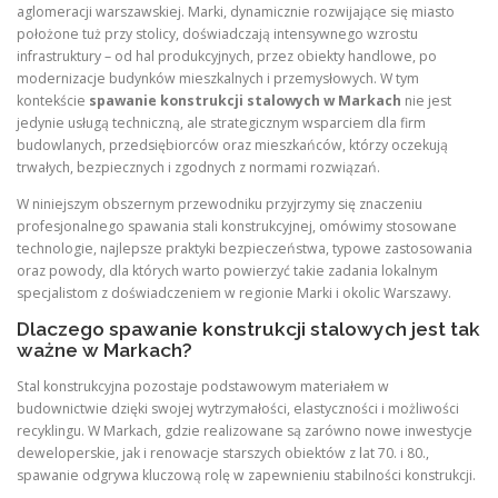
aglomeracji warszawskiej. Marki, dynamicznie rozwijające się miasto
położone tuż przy stolicy, doświadczają intensywnego wzrostu
infrastruktury – od hal produkcyjnych, przez obiekty handlowe, po
modernizacje budynków mieszkalnych i przemysłowych. W tym
kontekście
spawanie konstrukcji stalowych w Markach
nie jest
jedynie usługą techniczną, ale strategicznym wsparciem dla firm
budowlanych, przedsiębiorców oraz mieszkańców, którzy oczekują
trwałych, bezpiecznych i zgodnych z normami rozwiązań.
W niniejszym obszernym przewodniku przyjrzymy się znaczeniu
profesjonalnego spawania stali konstrukcyjnej, omówimy stosowane
technologie, najlepsze praktyki bezpieczeństwa, typowe zastosowania
oraz powody, dla których warto powierzyć takie zadania lokalnym
specjalistom z doświadczeniem w regionie Marki i okolic Warszawy.
Dlaczego spawanie konstrukcji stalowych jest tak
ważne w Markach?
Stal konstrukcyjna pozostaje podstawowym materiałem w
budownictwie dzięki swojej wytrzymałości, elastyczności i możliwości
recyklingu. W Markach, gdzie realizowane są zarówno nowe inwestycje
deweloperskie, jak i renowacje starszych obiektów z lat 70. i 80.,
spawanie odgrywa kluczową rolę w zapewnieniu stabilności konstrukcji.