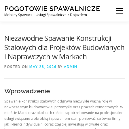
Skip
POGOTOWIE SPAWALNICZE
to
Menu
content
Mobilny Spawacz – Usługi Spawalnicze z Dojazdem
MOBILNY SPAWACZ
WARSZAWA
SPAWACZ
Niezawodne Spawanie Konstrukcji
Stalowych dla Projektów Budowlanych
i Naprawczych w Markach
SPAWANIE MIG/MAG (GMAW)
NASZE USŁUGI
POSTED ON
MAY 28, 2026
BY
ADMIN
KONTAKT
Wprowadzenie
Spawanie konstrukcji stalowych odgrywa niezwykle ważną rolę w
nowoczesnym budownictwie, przemyśle oraz pracach remontowych. W
mieście Marki oraz okolicach rośnie zapotrzebowanie na profesjonalne
usługi związane z obróbką i spawaniem stali, ponieważ zarówno firmy,
jak i klienci indywidualni coraz częściej inwestują w trwałe oraz