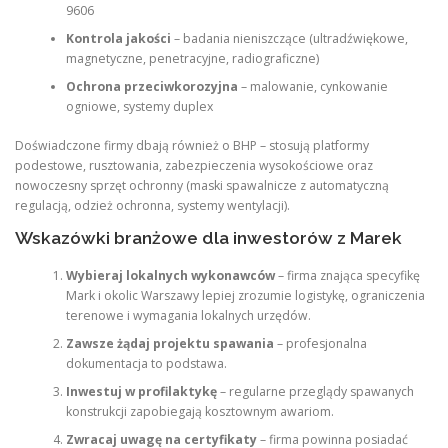
9606
Kontrola jakości
– badania nieniszczące (ultradźwiękowe,
magnetyczne, penetracyjne, radiograficzne)
Ochrona przeciwkorozyjna
– malowanie, cynkowanie
ogniowe, systemy duplex
Doświadczone firmy dbają również o BHP – stosują platformy
podestowe, rusztowania, zabezpieczenia wysokościowe oraz
nowoczesny sprzęt ochronny (maski spawalnicze z automatyczną
regulacją, odzież ochronna, systemy wentylacji).
Wskazówki branżowe dla inwestorów z Marek
Wybieraj lokalnych wykonawców
– firma znająca specyfikę
Mark i okolic Warszawy lepiej zrozumie logistykę, ograniczenia
terenowe i wymagania lokalnych urzędów.
Zawsze żądaj projektu spawania
– profesjonalna
dokumentacja to podstawa.
Inwestuj w profilaktykę
– regularne przeglądy spawanych
konstrukcji zapobiegają kosztownym awariom.
Zwracaj uwagę na certyfikaty
– firma powinna posiadać