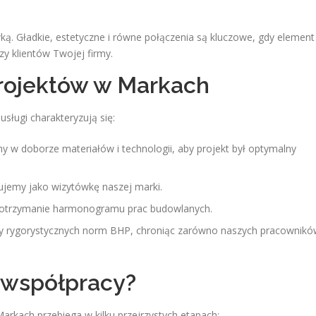
ką. Gładkie, estetyczne i równe połączenia są kluczowe, gdy element
y klientów Twojej firmy.
rojektów w Markach
sługi charakteryzują się:
w doborze materiałów i technologii, aby projekt był optymalny
ujemy jako wizytówkę naszej marki.
dotrzymanie harmonogramu prac budowlanych.
 rygorystycznych norm BHP, chroniąc zarówno naszych pracownikó
 współpracy?
arkach przebiega w kilku przejrzystych etapach: