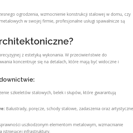
zesnego ogrodzenia, wzmocnienie konstrukcji stalowej w domu, czy
metalowych w swojej firmie, profesjonalne usługi spawalnicze są
rchitektoniczne?
 precyzyjnej z estetyką wykonania. W przeciwieństwie do
wania koncentruje się na detalach, które mają być widoczne i
downictwie:
nie szkieletów stalowych, belek i słupów, które gwarantują
we:
Balustrady, poręcze, schody stalowe, zadaszenia oraz artystyczn
 sprawności uszkodzonym elementom metalowym, wzmacnianie
istniejącej infrastruktury.