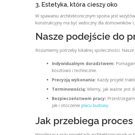
3. Estetyka, która cieszy oko
W spawaniu architektonicznym spoina jest wizytów
konstrukcyjny ma być widoczny dla domowników cz
Nasze podejście do p
Rozumiemy potrzeby lokalnej społeczności. Nasze u
Indywidualnym doradztwem:
Pomagamy 
kosztowo i technicznie.
Precyzją wykonania:
Każdy projekt trakt
Terminowością:
Wiemy, jak ważne jest 
Bezpieczeństwem pracy:
Przestrzegamy
jak i otoczenie
placu budowy
.
Jak przebiega proces
Współpraca przy projektach architektonicznych w M