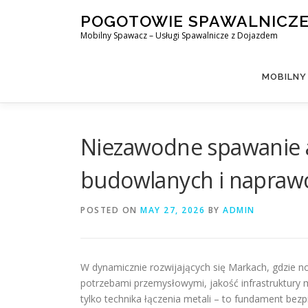
Skip
POGOTOWIE SPAWALNICZ
to
Mobilny Spawacz – Usługi Spawalnicze z Dojazdem
content
MOBILNY
Niezawodne spawanie a
budowlanych i napraw
POSTED ON
MAY 27, 2026
BY
ADMIN
W dynamicznie rozwijających się Markach, gdzie 
potrzebami przemysłowymi, jakość infrastruktury 
tylko technika łączenia metali – to fundament bezpi