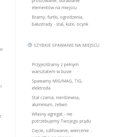
prostowanie, dorabianie
elementów na miejscu
Bramy, furtki, ogrodzenia,
balustrady - stal, kute, ocynk
SZYBKIE SPAWANIE NA MIEJSCU
go
Przyjeżdżamy z pełnym
warsztatem w busie
Spawamy MIG/MAG, TIG,
i
elektroda
Stal czarna, nierdzewna,
aluminium, żeliwo
Własny agregat - nie
z
potrzebujemy Twojego prądu
Cięcie, szlifowanie, wiercenie -