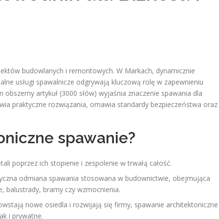
ojektów budowlanych i remontowych. W Markach, dynamicznie
alne usługi spawalnicze odgrywają kluczową rolę w zapewnieniu
Ten obszerny artykuł (3000 słów) wyjaśnia znaczenie spawania dla
awia praktyczne rozwiązania, omawia standardy bezpieczeństwa oraz
toniczne spawanie?
ali poprzez ich stopienie i zespolenie w trwałą całość.
styczna odmiana spawania stosowana w budownictwie, obejmująca
e, balustrady, bramy czy wzmocnienia.
wstają nowe osiedla i rozwijają się firmy, spawanie architektoniczne
ak i prywatne.