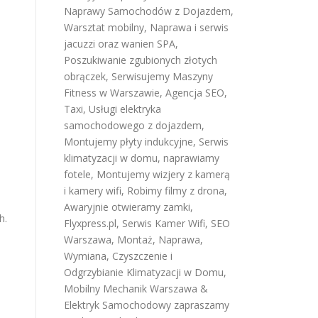
Naprawy Samochodów z Dojazdem
,
Warsztat mobilny
,
Naprawa i serwis
jacuzzi oraz wanien SPA
,
Poszukiwanie zgubionych złotych
obrączek
,
Serwisujemy Maszyny
Fitness w Warszawie
,
Agencja SEO
,
Taxi
,
Usługi elektryka
samochodowego z dojazdem
,
Montujemy płyty indukcyjne
,
Serwis
klimatyzacji w domu
,
naprawiamy
fotele
,
Montujemy wizjery z kamerą
i kamery wifi
,
Robimy filmy z drona
,
Awaryjnie otwieramy zamki
,
h.
Flyxpress.pl
,
Serwis Kamer Wifi
,
SEO
Warszawa
,
Montaż, Naprawa,
Wymiana, Czyszczenie i
Odgrzybianie Klimatyzacji w Domu
,
Mobilny Mechanik Warszawa &
Elektryk Samochodowy
zapraszamy