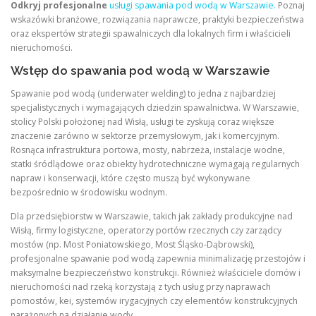
Odkryj profesjonalne
usługi spawania pod wodą w Warszawie.
Poznaj
wskazówki branżowe, rozwiązania naprawcze, praktyki bezpieczeństwa
oraz ekspertów strategii spawalniczych dla lokalnych firm i właścicieli
nieruchomości.
Wstęp do spawania pod wodą w Warszawie
Spawanie pod wodą (underwater welding) to jedna z najbardziej
specjalistycznych i wymagających dziedzin spawalnictwa. W Warszawie,
stolicy Polski położonej nad Wisłą, usługi te zyskują coraz większe
znaczenie zarówno w sektorze przemysłowym, jak i komercyjnym.
Rosnąca infrastruktura portowa, mosty, nabrzeża, instalacje wodne,
statki śródlądowe oraz obiekty hydrotechniczne wymagają regularnych
napraw i konserwacji, które często muszą być wykonywane
bezpośrednio w środowisku wodnym.
Dla przedsiębiorstw w Warszawie, takich jak zakłady produkcyjne nad
Wisłą, firmy logistyczne, operatorzy portów rzecznych czy zarządcy
mostów (np. Most Poniatowskiego, Most Śląsko-Dąbrowski),
profesjonalne spawanie pod wodą zapewnia minimalizację przestojów i
maksymalne bezpieczeństwo konstrukcji. Również właściciele domów i
nieruchomości nad rzeką korzystają z tych usług przy naprawach
pomostów, kei, systemów irygacyjnych czy elementów konstrukcyjnych
narażonych na działanie wody.