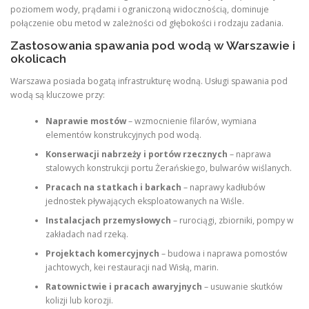
poziomem wody, prądami i ograniczoną widocznością, dominuje
połączenie obu metod w zależności od głębokości i rodzaju zadania.
Zastosowania spawania pod wodą w Warszawie i
okolicach
Warszawa posiada bogatą infrastrukturę wodną. Usługi spawania pod
wodą są kluczowe przy:
Naprawie mostów
– wzmocnienie filarów, wymiana
elementów konstrukcyjnych pod wodą.
Konserwacji nabrzeży i portów rzecznych
– naprawa
stalowych konstrukcji portu Żerańskiego, bulwarów wiślanych.
Pracach na statkach i barkach
– naprawy kadłubów
jednostek pływających eksploatowanych na Wiśle.
Instalacjach przemysłowych
– rurociągi, zbiorniki, pompy w
zakładach nad rzeką.
Projektach komercyjnych
– budowa i naprawa pomostów
jachtowych, kei restauracji nad Wisłą, marin.
Ratownictwie i pracach awaryjnych
– usuwanie skutków
kolizji lub korozji.