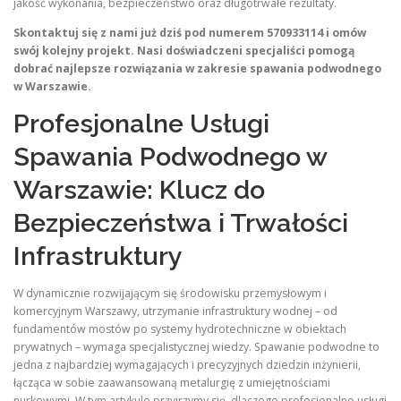
jakość wykonania, bezpieczeństwo oraz długotrwałe rezultaty.
Skontaktuj się z nami już dziś pod numerem 570933114 i omów
swój kolejny projekt. Nasi doświadczeni specjaliści pomogą
dobrać najlepsze rozwiązania w zakresie spawania podwodnego
w Warszawie.
Profesjonalne Usługi
Spawania Podwodnego w
Warszawie: Klucz do
Bezpieczeństwa i Trwałości
Infrastruktury
W dynamicznie rozwijającym się środowisku przemysłowym i
komercyjnym Warszawy, utrzymanie infrastruktury wodnej – od
fundamentów mostów po systemy hydrotechniczne w obiektach
prywatnych – wymaga specjalistycznej wiedzy. Spawanie podwodne to
jedna z najbardziej wymagających i precyzyjnych dziedzin inżynierii,
łącząca w sobie zaawansowaną metalurgię z umiejętnościami
nurkowymi. W tym artykule przyjrzymy się, dlaczego profesjonalne usługi