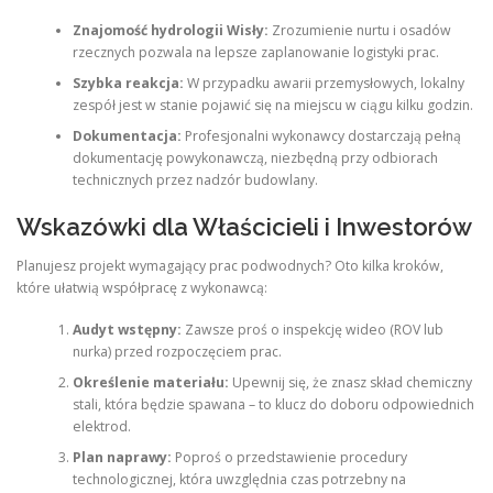
Znajomość hydrologii Wisły:
Zrozumienie nurtu i osadów
rzecznych pozwala na lepsze zaplanowanie logistyki prac.
Szybka reakcja:
W przypadku awarii przemysłowych, lokalny
zespół jest w stanie pojawić się na miejscu w ciągu kilku godzin.
Dokumentacja:
Profesjonalni wykonawcy dostarczają pełną
dokumentację powykonawczą, niezbędną przy odbiorach
technicznych przez nadzór budowlany.
Wskazówki dla Właścicieli i Inwestorów
Planujesz projekt wymagający prac podwodnych? Oto kilka kroków,
które ułatwią współpracę z wykonawcą:
Audyt wstępny:
Zawsze proś o inspekcję wideo (ROV lub
nurka) przed rozpoczęciem prac.
Określenie materiału:
Upewnij się, że znasz skład chemiczny
stali, która będzie spawana – to klucz do doboru odpowiednich
elektrod.
Plan naprawy:
Poproś o przedstawienie procedury
technologicznej, która uwzględnia czas potrzebny na