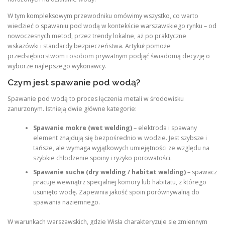
W tym kompleksowym przewodniku omówimy wszystko, co warto
wiedzieć o spawaniu pod wodą w kontekście warszawskiego rynku – od
nowoczesnych metod, przez trendy lokalne, aż po praktyczne
wskazówki i standardy bezpieczeństwa. Artykuł pomoże
przedsiębiorstwom i osobom prywatnym podjąć świadomą decyzję o
wyborze najlepszego wykonawcy.
Czym jest spawanie pod wodą?
Spawanie pod wodą to proces łączenia metali w środowisku
zanurzonym. Istnieją dwie główne kategorie:
Spawanie mokre (wet welding)
– elektroda i spawany
element znajdują się bezpośrednio w wodzie. Jest szybsze i
tańsze, ale wymaga wyjątkowych umiejętności ze względu na
szybkie chłodzenie spoiny i ryzyko porowatości.
Spawanie suche (dry welding / habitat welding)
– spawacz
pracuje wewnątrz specjalnej komory lub habitatu, z którego
usunięto wodę. Zapewnia jakość spoin porównywalną do
spawania naziemnego.
W warunkach warszawskich, gdzie Wisła charakteryzuje się zmiennym