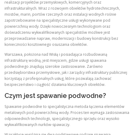
realizacji projektów przemysłowych, komercyjnych oraz
infrastrukturalnych. Wraz z rozwojem obiektów hydrotechnicznych,
mostów, marin, portów rzecznych oraz instalacji wodnych rośnie
zapotrzebowanie na specjalistyczne usługi wykonywane pod
powierzchnią wody. Dzięki nowoczesnym technologiom oraz
doświadczeniu wykwalifikowanych specjalistów możliwe jest
przeprowadzanie napraw, modernizacji i budowy konstrukcji bez
konieczności kosztownego osuszania obiektów.
Warszawa, położona nad Wisłą i posiadająca rozbudowaną
infrastrukturę wodną, jest miejscem, gdzie usługi spawania
podwodnego znajdują szerokie zastosowanie. Zarówno
przedsiębiorstwa przemysłowe, jak i zarządcy infrastruktury publicznej
korzystają z profesjonalnych usług, które pozwalają zachować
bezpieczeństwo i ciągłość działania kluczowych obiektów.
Czym jest spawanie podwodne?
Spawanie podwodne to specjalistyczna metoda łączenia elementów
metalowych pod powierzchnią wody. Proces ten wymaga zastosowania
odpowiednich technologii, specjalistycznego sprzętu oraz wysoko
wykwalifikowanych nurków-spawaczy.
W praktyce wyróżnia się dwa podstawowe rodzaje spawania