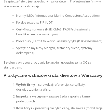
Bezpieczeństwo jest absolutnym priorytetem. Profesjonalne firmy w
Warszawie przestrzegają:
Normy IMCA (International Marine Contractors Association).
Polskie przepisy PIP i UDT.
Certyfikaty nurkowe (HSE, CMAS, PADI Professional z
kwalifikacjami spawalniczymi).
Procedury „Permit to Work” i analizy ryzyka (Risk Assessment).
Sprzęt: hełmy Kirby Morgan, skafandry suche, systemy
dekompresji.
Szkolenia okresowe, badania lekarskie i ubezpieczenia OC są
standardem.
Praktyczne wskazówki dla klientów z Warszawy
Wybór firmy
– sprawdzaj referencje, certyfikaty,
doświadczenie na Wiśle.
Inspekcja wstępna
– zawsze żądaj raportu z kamer
podwodnych.
Kosztorys
– porównuj nie tylko cenę, ale zakres (mobilizacja,