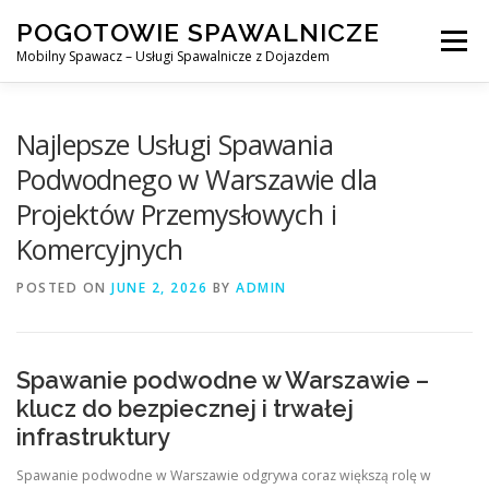
Skip
POGOTOWIE SPAWALNICZE
to
Menu
content
Mobilny Spawacz – Usługi Spawalnicze z Dojazdem
MOBILNY SPAWACZ
WARSZAWA
SPAWACZ
Najlepsze Usługi Spawania
Podwodnego w Warszawie dla
Projektów Przemysłowych i
SPAWANIE MIG/MAG (GMAW)
NASZE USŁUGI
Komercyjnych
POSTED ON
KONTAKT
JUNE 2, 2026
BY
ADMIN
Spawanie podwodne w Warszawie –
klucz do bezpiecznej i trwałej
infrastruktury
Spawanie podwodne w Warszawie odgrywa coraz większą rolę w