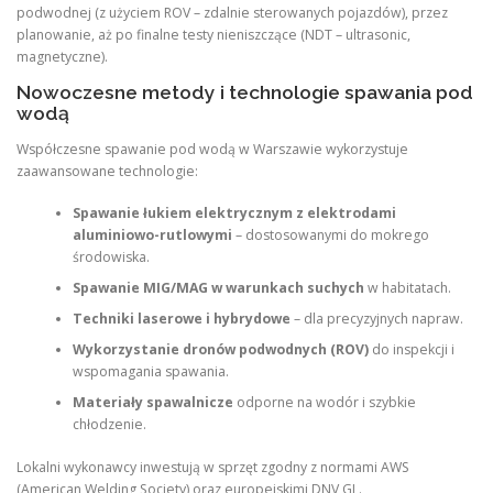
podwodnej (z użyciem ROV – zdalnie sterowanych pojazdów), przez
planowanie, aż po finalne testy nieniszczące (NDT – ultrasonic,
magnetyczne).
Nowoczesne metody i technologie spawania pod
wodą
Współczesne spawanie pod wodą w Warszawie wykorzystuje
zaawansowane technologie:
Spawanie łukiem elektrycznym z elektrodami
aluminiowo-rutlowymi
– dostosowanymi do mokrego
środowiska.
Spawanie MIG/MAG w warunkach suchych
w habitatach.
Techniki laserowe i hybrydowe
– dla precyzyjnych napraw.
Wykorzystanie dronów podwodnych (ROV)
do inspekcji i
wspomagania spawania.
Materiały spawalnicze
odporne na wodór i szybkie
chłodzenie.
Lokalni wykonawcy inwestują w sprzęt zgodny z normami AWS
(American Welding Society) oraz europejskimi DNV GL.