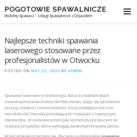
Skip
POGOTOWIE SPAWALNICZE
to
Menu
content
Mobilny Spawacz – Usługi Spawalnicze z Dojazdem
MOBILNY SPAWACZ
WARSZAWA
SPAWACZ
Najlepsze techniki spawania
laserowego stosowane przez
profesjonalistów w Otwocku
SPAWANIE MIG/MAG (GMAW)
NASZE USŁUGI
POSTED ON
MAY 27, 2026
BY
ADMIN
KONTAKT
Spawanie laserowe to technologia, która w ostatnich latach
zrewolucjonizowała branżę obróbki metalu, stając się synonimem
precyzji, trwałości i nowoczesności.
Dla przedsiębiorców oraz
mieszkańców Otwocka poszukujących rozwiązań o najwyższym
standardzie, zrozumienie potencjału tej metody jest kluczem do
realizacji projektów, które wymagają bezkompromisowej jakości.
W tym artykule przyjrzymy się, dlaczego profesjonalne
spawanie