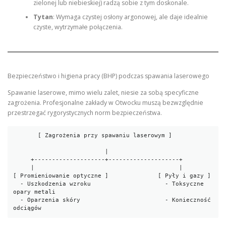
zielonej lub niebieskiej) radzą sobie z tym doskonale.
Tytan
: Wymaga czystej osłony argonowej, ale daje idealnie
czyste, wytrzymałe połączenia.
Bezpieczeństwo i higiena pracy (BHP) podczas spawania laserowego
Spawanie laserowe, mimo wielu zalet, niesie za sobą specyficzne
zagrożenia. Profesjonalne zakłady w Otwocku muszą bezwzględnie
przestrzegać rygorystycznych norm bezpieczeństwa.
       [ Zagrożenia przy spawaniu laserowym ]

                          |

     +--------------------+--------------------+

     |                                         |

[ Promieniowanie optyczne ]              [ Pyły i gazy ]

  - Uszkodzenia wzroku                     - Toksyczne 
opary metali

  - Oparzenia skóry                        - Konieczność 