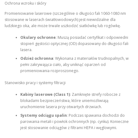
Ochrona wzroku i skóry
Promieniowanie laserowe (szczególnie o długości fali 1060-1080 nm
stosowane w laserach światłowodowych) jest niewidzialne dla
ludzkiego oka, ale może trwale uszkodzić siatkówkę lub rogówkę.
Okulary ochronne
: Muszą posiadać certyfikat i odpowiedni
stopień gęstości optycznej (OD) dopasowany do długości fali
lasera.
Odzież ochronna
: Wykonana z materiałów trudnopalnych, w
pełni zakrywająca ciało, aby uniknąć oparzeń od
promieniowania rozproszonego.
Stanowisko pracy i systemy filtracji
Kabiny laserowe (Class 1)
: Zamknięte strefy robocze z
blokadami bezpieczeństwa, które uniemożliwiają
uruchomienie lasera przy otwartych drzwiach.
Systemy odciągu spalin
: Podczas spawania dochodzi do
parowania metali i powłok ochronnych (np. cynku). Konieczne
jest stosowanie odciągów z filtrami HEPA i węglowymi.