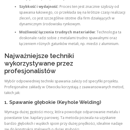
Szybkość i wydajność:
Proces ten jest znacznie szybszy od
spawania łukowego, co przekłada się na krótsze czasy realizacji
zleceń, co jest szczególnie istotne dla firm działających w
dynamicznym środowisku rynkowym.
Możliwość łączenia trudnych materiałów:
Technologia ta
doskonale radzi sobie z metalami trudno spawalnymi oraz
łączeniem różnych gatunków metali, np. miedzi z aluminium.
Najważniejsze techniki
wykorzystywane przez
profesjonalistów
Wybór odpowiedniej techniki spawania zależy od specyfiki projektu.
Profesjonalne zakłady w Otwocku korzystają z zaawansowanych metod,
takich jak:
1. Spawanie głębokie (Keyhole Welding)
Wymaga dużej gęstości mocy, która powoduje odparowanie metalu i
powstanie tzw.
kapilary parowej. Ta metoda pozwala na uzyskanie
bardzo głębokich i wąskich spoin przy dużej prędkości, idealnie nadaje
się do konstrukcji stalowych o dużej grubości.