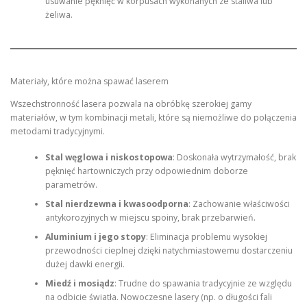
usuwanie pęknięć w korpusach wykonanych ze staliwa lub
żeliwa.
Materiały, które można spawać laserem
Wszechstronność lasera pozwala na obróbkę szerokiej gamy
materiałów, w tym kombinacji metali, które są niemożliwe do połączenia
metodami tradycyjnymi.
Stal węglowa i niskostopowa
: Doskonała wytrzymałość, brak
pęknięć hartowniczych przy odpowiednim doborze
parametrów.
Stal nierdzewna i kwasoodporna
: Zachowanie właściwości
antykorozyjnych w miejscu spoiny, brak przebarwień.
Aluminium i jego stopy
: Eliminacja problemu wysokiej
przewodności cieplnej dzięki natychmiastowemu dostarczeniu
dużej dawki energii.
Miedź i mosiądz
: Trudne do spawania tradycyjnie ze względu
na odbicie światła. Nowoczesne lasery (np. o długości fali