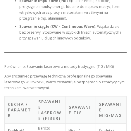
Spawanie impulsowe (Pulse)
: Laser emituje krótkie,
precyzyjne impulsy energii. Idealne do napraw matryc, form
wtryskowych oraz pracy z materiałami wrażliwymi na
przegrzanie (np. aluminium).
Spawanie ciągłe (CW – Continuous Wave)
: Wiązka działa
bez przerwy. Stosowane w szybkich liniach automatycznych i
przy spawaniu długich liniowych odcinków.
Porównanie: Spawanie laserowe a metody tradycyjne (TIG / MIG)
Aby zrozumieć przewagę techniczną profesjonalnego spawania
laserowego w Otwocku, warto zestawić je bezpośrednio z tradycyjnymi
technikami warsztatowymi.
SPAWANI
CECHA /
SPAWANI
E
SPAWANI
PARAMET
E
LASEROW
E TIG
R
MIG/MAG
E (FIBER)
Bardzo
Szybkość
Niska /
Średnia /