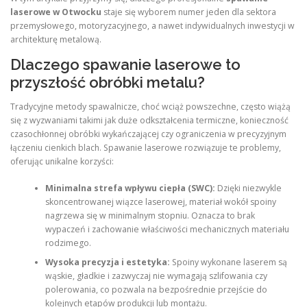
laserowe w Otwocku
staje się wyborem numer jeden dla sektora
przemysłowego, motoryzacyjnego, a nawet indywidualnych inwestycji w
architekturę metalową.
Dlaczego spawanie laserowe to
przyszłość obróbki metalu?
Tradycyjne metody spawalnicze, choć wciąż powszechne, często wiążą
się z wyzwaniami takimi jak duże odkształcenia termiczne, konieczność
czasochłonnej obróbki wykańczającej czy ograniczenia w precyzyjnym
łączeniu cienkich blach. Spawanie laserowe rozwiązuje te problemy,
oferując unikalne korzyści:
Minimalna strefa wpływu ciepła (SWC):
Dzięki niezwykle
skoncentrowanej wiązce laserowej, materiał wokół spoiny
nagrzewa się w minimalnym stopniu. Oznacza to brak
wypaczeń i zachowanie właściwości mechanicznych materiału
rodzimego.
Wysoka precyzja i estetyka:
Spoiny wykonane laserem są
wąskie, gładkie i zazwyczaj nie wymagają szlifowania czy
polerowania, co pozwala na bezpośrednie przejście do
kolejnych etapów produkcji lub montażu.