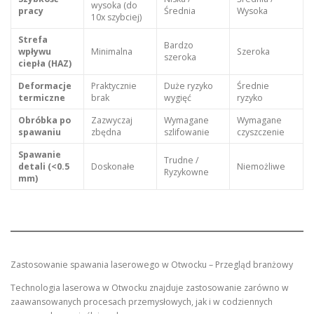
wysoka (do
pracy
Średnia
Wysoka
10x szybciej)
Strefa
Bardzo
wpływu
Minimalna
Szeroka
szeroka
ciepła (HAZ)
Deformacje
Praktycznie
Duże ryzyko
Średnie
termiczne
brak
wygięć
ryzyko
Obróbka po
Zazwyczaj
Wymagane
Wymagane
spawaniu
zbędna
szlifowanie
czyszczenie
Spawanie
Trudne /
detali (<0.5
Doskonałe
Niemożliwe
Ryzykowne
mm)
Zastosowanie spawania laserowego w Otwocku – Przegląd branżowy
Technologia laserowa w Otwocku znajduje zastosowanie zarówno w
zaawansowanych procesach przemysłowych, jak i w codziennych