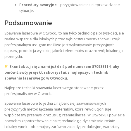
Procedury awaryjne
– przygotowanie na nieprzewidziane
sytuacje.
Podsumowanie
Spawanie laserowe w Otwocku to nie tylko technologia przyszłości, ale
realne wsparcie dla lokalnych przedsiębiorstw i mieszkańców. Dzięki
profesjonalnym usługom możliwe jest wykonywanie precyzyjnych
napraw, produkcja wysokiej jakości elementów oraz rozwój lokalnego
przemysłu.
Skontaktuj się z nami już dziś pod numerem
570933114
, aby
omówić swój projekt i skorzystać z najlepszych technik
spawania laserowego w Otwocku.
Najlepsze techniki spawania laserowego stosowane przez
profesjonalistów w Otwocku
Spawanie laserowe to jedna z najbardziej zaawansowanych i
precyzyjnych metod łączenia materiałów, która rewolucjonizuje
współczesny przemysł oraz usługi rzemieślnicze. W Otwocku i powiecie
otwockim zapotrzebowanie na tę technologię dynamicznie rośnie.
Lokalny rynek – obejmujący zarówno zakłady produkcyjne, warsztaty