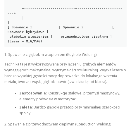
                                 |

       +-------------------------+----------------------
---+

       |                         |                         
|

[ Spawanie z             [ Spawanie z              [ 
Spawanie hybrydowe ]

 głębokim wtopieniem ]    przewodnictwem cieplnym ]        
1. Spawanie z głębokim wtopieniem (Keyhole Welding)
Technika ta jest wykorzystywana przy łączeniu grubych elementów
wymagających maksymalnej wytrzymałości strukturalnej. Wiązka lasera o
bardzo wysokiej gęstości mocy doprowadza do lokalnego wrzenia
metalu, tworząc wąski, głęboki otwór (tzw. dziurkę od klucza).
Zastosowanie
: Konstrukcje stalowe, przemysł maszynowy,
elementy podwozia w motoryzacji.
Zaleta
: Bardzo głęboki przetop przy minimalnej szerokości
spoiny.
2. Spawanie z przewodnictwem cieplnym (Conduction Welding)