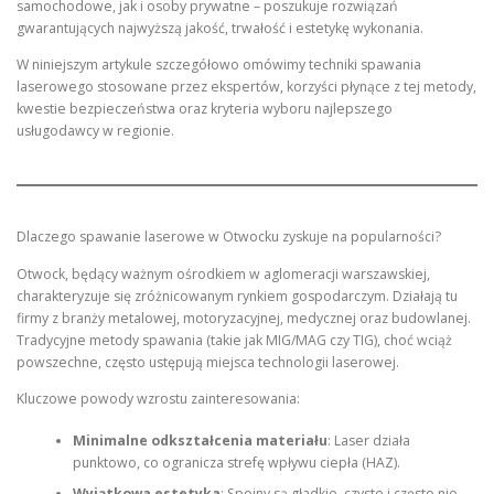
samochodowe, jak i osoby prywatne – poszukuje rozwiązań
gwarantujących najwyższą jakość, trwałość i estetykę wykonania.
W niniejszym artykule szczegółowo omówimy techniki spawania
laserowego stosowane przez ekspertów, korzyści płynące z tej metody,
kwestie bezpieczeństwa oraz kryteria wyboru najlepszego
usługodawcy w regionie.
Dlaczego spawanie laserowe w Otwocku zyskuje na popularności?
Otwock, będący ważnym ośrodkiem w aglomeracji warszawskiej,
charakteryzuje się zróżnicowanym rynkiem gospodarczym. Działają tu
firmy z branży metalowej, motoryzacyjnej, medycznej oraz budowlanej.
Tradycyjne metody spawania (takie jak MIG/MAG czy TIG), choć wciąż
powszechne, często ustępują miejsca technologii laserowej.
Kluczowe powody wzrostu zainteresowania:
Minimalne odkształcenia materiału
: Laser działa
punktowo, co ogranicza strefę wpływu ciepła (HAZ).
Wyjątkowa estetyka
: Spoiny są gładkie, czyste i często nie