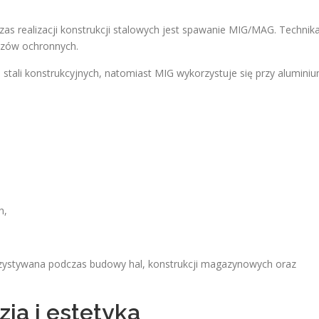
as realizacji konstrukcji stalowych jest spawanie MIG/MAG. Technik
gazów ochronnych.
tali konstrukcyjnych, natomiast MIG wykorzystuje się przy alumini
h,
zystywana podczas budowy hal, konstrukcji magazynowych oraz
ja i estetyka