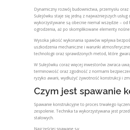
Dynamiczny rozwój budownictwa, przemysłu oraz in
Sulejówku staje się jedną z najważniejszych usług 
wykorzystywane są obecnie niemal wszędzie – od 
ogrodzenia, aż po skomplikowane elementy nośn
Wysoka jakość wykonania spawów wpływa bezpośred
uszkodzenia mechaniczne i warunki atmosferyczne
technologii oraz sprawdzonych metod, które gwa
W Sulejówku coraz więcej inwestorów zwraca uwagę
terminowość oraz zgodność z normami bezpieczeń
ryzyko awarii, wydłużyć żywotność konstrukcji i zm
Czym jest spawanie k
Spawanie konstrukcyjne to proces trwałego łączen
zespolenie. Technika ta wykorzystywana jest przed
stalowych.
Najczęściej spawane są: