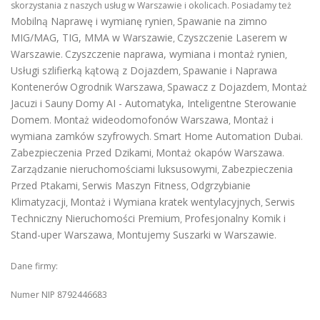
skorzystania z naszych usług w Warszawie i okolicach. Posiadamy też
Mobilną Naprawę i wymianę rynien
Spawanie na zimno
,
MIG/MAG, TIG, MMA w Warszawie
Czyszczenie Laserem w
,
Warszawie
Czyszczenie naprawa, wymiana i montaż rynien
.
,
Usługi szlifierką kątową z Dojazdem
Spawanie i Naprawa
,
Kontenerów
Ogrodnik Warszawa
Spawacz z Dojazdem
Montaż
,
,
Jacuzi i Sauny
Domy AI - Automatyka, Inteligentne Sterowanie
Domem
Montaż wideodomofonów Warszawa
Montaż i
.
,
wymiana zamków szyfrowych
Smart Home Automation Dubai
.
.
Zabezpieczenia Przed Dzikami
Montaż okapów Warszawa
,
.
Zarządzanie nieruchomościami luksusowymi
Zabezpieczenia
,
Przed Ptakami
Serwis Maszyn Fitness
Odgrzybianie
,
,
Klimatyzacji
Montaż i Wymiana kratek wentylacyjnych
Serwis
,
,
Techniczny Nieruchomości Premium
Profesjonalny Komik i
,
Stand-uper Warszawa
Montujemy Suszarki w Warszawie
,
.
Dane firmy:
Numer NIP 8792446683