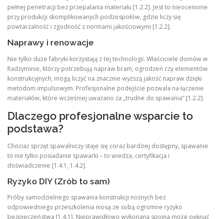
pełnej penetracji bez przepalania materiału [1.2.2]. Jest to nieocenione
przy produkcji skomplikowanych podzespołów, gdzie liczy się
powtarzalność i zgodność z normami jakościowymi [1.2.2].
Naprawy i renowacje
Nie tylko duże fabryki korzystają z tej technologii. Właściciele domów w
Radzyminie, którzy potrzebują napraw bram, ogrodzeń czy elementów
konstrukcyjnych, mogą liczyć na znacznie wyższą jakość napraw dzięki
metodom impulsowym. Profesjonalne podejście pozwala na łączenie
materiałów, które wcześniej uważano za „trudne do spawania” [1.2.2].
Dlaczego profesjonalne wsparcie to
podstawa?
Chociaż sprzęt spawalniczy staje się coraz bardziej dostępny, spawanie
to nie tylko posiadanie spawarki – to wiedza, certyfikacja i
doświadczenie [1.4.1, 1.4.2].
Ryzyko DIY (Zrób to sam)
Próby samodzielnego spawania konstrukcji nośnych bez
odpowiedniego przeszkolenia niosą ze sobą ogromne ryzyko
bezpieczeństwa [1.4.1]. Nieprawidłowo wykonana spoina może pęknąć