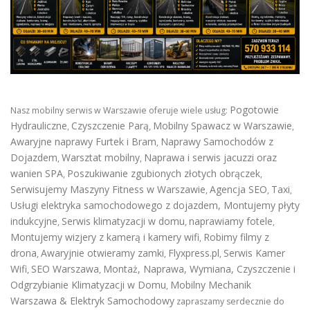
Pogotowie
Nasz mobilny serwis w Warszawie oferuje wiele usług:
Hydrauliczne
Czyszczenie Parą
Mobilny Spawacz w Warszawie
,
,
,
Awaryjne naprawy Furtek i Bram
Naprawy Samochodów z
,
Dojazdem
Warsztat mobilny
Naprawa i serwis jacuzzi oraz
,
,
wanien SPA
Poszukiwanie zgubionych złotych obrączek
,
,
Serwisujemy Maszyny Fitness w Warszawie
Agencja SEO
Taxi
,
,
,
Usługi elektryka samochodowego z dojazdem
,
Montujemy płyty
indukcyjne
Serwis klimatyzacji w domu
naprawiamy fotele
,
,
,
Montujemy wizjery z kamerą i kamery wifi
Robimy filmy z
,
drona
Awaryjnie otwieramy zamki
Flyxpress.pl
Serwis Kamer
,
,
,
Wifi
SEO Warszawa
Montaż, Naprawa, Wymiana, Czyszczenie i
,
,
Odgrzybianie Klimatyzacji w Domu
Mobilny Mechanik
,
Warszawa & Elektryk Samochodowy
zapraszamy serdecznie do