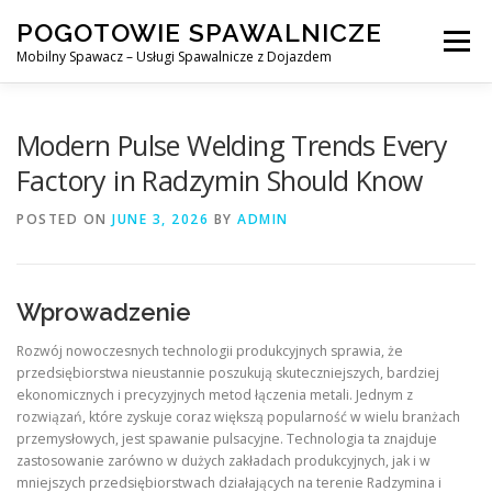
Skip
POGOTOWIE SPAWALNICZE
to
Menu
content
Mobilny Spawacz – Usługi Spawalnicze z Dojazdem
MOBILNY SPAWACZ
WARSZAWA
SPAWACZ
Modern Pulse Welding Trends Every
Factory in Radzymin Should Know
SPAWANIE MIG/MAG (GMAW)
NASZE USŁUGI
POSTED ON
JUNE 3, 2026
BY
ADMIN
KONTAKT
Wprowadzenie
Rozwój nowoczesnych technologii produkcyjnych sprawia, że
przedsiębiorstwa nieustannie poszukują skuteczniejszych, bardziej
ekonomicznych i precyzyjnych metod łączenia metali. Jednym z
rozwiązań, które zyskuje coraz większą popularność w wielu branżach
przemysłowych, jest spawanie pulsacyjne. Technologia ta znajduje
zastosowanie zarówno w dużych zakładach produkcyjnych, jak i w
mniejszych przedsiębiorstwach działających na terenie Radzymina i