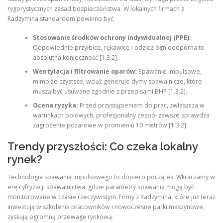
rygorystycznych zasad bezpieczeństwa. W lokalnych firmach z
Radzymina standardem powinno być:
Stosowanie środków ochrony indywidualnej (PPE):
Odpowiednie przyłbice, rękawice i odzież ognioodporna to
absolutna konieczność [1.3.2].
Wentylacja i filtrowanie oparów:
Spawanie impulsowe,
mimo że czystsze, wciąż generuje dymy spawalnicze, które
muszą być usuwane zgodnie z przepisami BHP [1.3.2].
Ocena ryzyka:
Przed przystąpieniem do prac, zwłaszcza w
warunkach polowych, profesjonalny zespół zawsze sprawdza
zagrożenie pożarowe w promieniu 10 metrów [1.3.2].
Trendy przyszłości: Co czeka lokalny
rynek?
Technologia spawania impulsowego to dopiero początek. Wkraczamy w
erę cyfryzacji spawalnictwa, gdzie parametry spawania mogą być
monitorowane w czasie rzeczywistym. Firmy z Radzymina, które już teraz
inwestują w szkolenia pracowników i nowoczesne parki maszynowe,
zyskują ogromną przewagę rynkową.