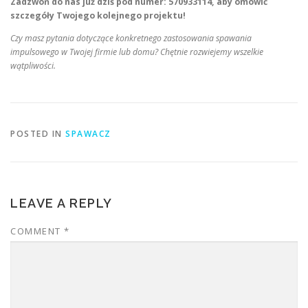
Zadzwoń do nas już dziś pod numer: 570933114, aby omówić
szczegóły Twojego kolejnego projektu!
Czy masz pytania dotyczące konkretnego zastosowania spawania
impulsowego w Twojej firmie lub domu? Chętnie rozwiejemy wszelkie
wątpliwości.
POSTED IN
SPAWACZ
LEAVE A REPLY
COMMENT
*