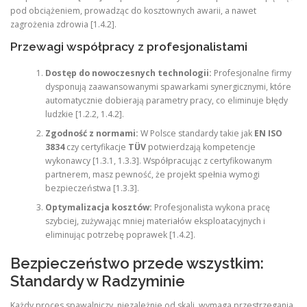
pod obciążeniem, prowadząc do kosztownych awarii, a nawet
zagrożenia zdrowia [1.4.2].
Przewagi współpracy z profesjonalistami
Dostęp do nowoczesnych technologii:
Profesjonalne firmy
dysponują zaawansowanymi spawarkami synergicznymi, które
automatycznie dobierają parametry pracy, co eliminuje błędy
ludzkie [1.2.2, 1.4.2].
Zgodność z normami:
W Polsce standardy takie jak
EN ISO
3834
czy certyfikacje
TÜV
potwierdzają kompetencje
wykonawcy [1.3.1, 1.3.3]. Współpracując z certyfikowanym
partnerem, masz pewność, że projekt spełnia wymogi
bezpieczeństwa [1.3.3].
Optymalizacja kosztów:
Profesjonalista wykona pracę
szybciej, zużywając mniej materiałów eksploatacyjnych i
eliminując potrzebę poprawek [1.4.2].
Bezpieczeństwo przede wszystkim:
Standardy w Radzyminie
Każdy proces spawalniczy, niezależnie od skali, wymaga przestrzegania