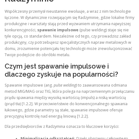
Współczesny przemysł nieustannie ewoluuje, a wraz z nim technologie
łączone. W dynamicznie rozwijającym się Radzyminie, gdzie lokalne firmy
produkcyjne i warsztaty stają przed wyzwaniem utrzymania najwyższej
konkurencyjności,
spawanie impulsowe
(pulse welding) staje się nie
tyle opcją, co standardem. Niezależnie od tego, czy prowadzisz zakład
produkcyjny, czy potrzebujesz specjalistycznych napraw metalowych w
domu, zrozumienie potencjału tej technologii może zrewolucjonizować
Twoje podejście do obróbki metalu.
Czym jest spawanie impulsowe i
dlaczego zyskuje na popularności?
Spawanie impulsowe (ang.
pulse welding
) to zaawansowana odmiana
metod MIG/MAG oraz TIG, która polega na naprzemiennym przełączaniu
prądu spawania między wysoką wartością (impuls) a niską wartością
(prąd tła) [1.2.2]. W przeciwieństwie do konwencjonalnego spawania
łukowego, gdzie parametry są stałe, spawanie impulsowe oferuje
precyzyjną kontrolę nad energią liniową [1.2.2].
Dla przedsiębiorców z Radzymina oznacza to kluczowe korzyści:
Minimalizacja odkształceń:
Dzięki obniżeniu całkowitego