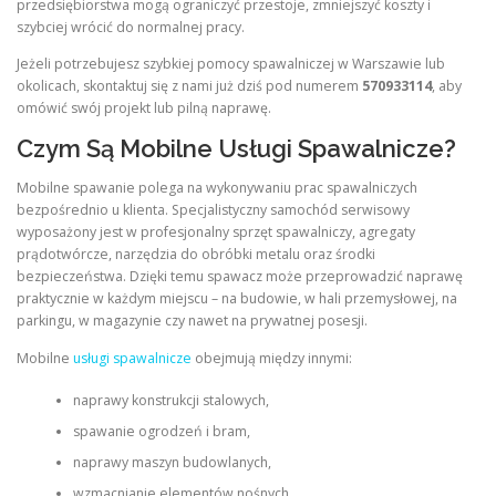
przedsiębiorstwa mogą ograniczyć przestoje, zmniejszyć koszty i
szybciej wrócić do normalnej pracy.
Jeżeli potrzebujesz szybkiej pomocy spawalniczej w Warszawie lub
okolicach, skontaktuj się z nami już dziś pod numerem
570933114
, aby
omówić swój projekt lub pilną naprawę.
Czym Są Mobilne Usługi Spawalnicze?
Mobilne spawanie polega na wykonywaniu prac spawalniczych
bezpośrednio u klienta. Specjalistyczny samochód serwisowy
wyposażony jest w profesjonalny sprzęt spawalniczy, agregaty
prądotwórcze, narzędzia do obróbki metalu oraz środki
bezpieczeństwa. Dzięki temu spawacz może przeprowadzić naprawę
praktycznie w każdym miejscu – na budowie, w hali przemysłowej, na
parkingu, w magazynie czy nawet na prywatnej posesji.
Mobilne
usługi spawalnicze
obejmują między innymi:
naprawy konstrukcji stalowych,
spawanie ogrodzeń i bram,
naprawy maszyn budowlanych,
wzmacnianie elementów nośnych,