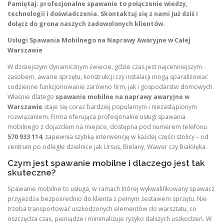
Pamiętaj: profesjonalne spawanie to połączenie wiedzy,
technologii i doświadczenia. Skontaktuj się z nami już dziś i
dołącz do grona naszych zadowolonych klientów.
Usługi Spawania Mobilnego na Naprawy Awaryjne w Całej
Warszawie
W dzisiejszym dynamicznym świecie, gdzie czas jest najcenniejszym
zasobem, awarie sprzętu, konstrukcji czy instalacji mogą sparaliżować
codzienne funkcjonowanie zarówno firm, jak i gospodarstw domowych.
Właśnie dlatego
spawanie mobilne na naprawy awaryjne w
Warszawie
staje się coraz bardziej popularnym i niezastąpionym
rozwiązaniem. Firma oferująca profesjonalne usługi spawania
mobilnego z dojazdem na miejsce, dostępna pod numerem telefonu
570 933 114
, zapewnia szybką interwencję w każdej części stolicy – od
centrum po odległe dzielnice jak Ursus, Bielany, Wawer czy Białołęka.
Czym jest spawanie mobilne i dlaczego jest tak
skuteczne?
Spawanie mobilne to usługa, w ramach której wykwalifikowany spawacz
przyjeżdża bezpośrednio do klienta z pełnym zestawem sprzętu. Nie
trzeba transportować uszkodzonych elementów do warsztatu, co
oszczędza czas, pieniądze i minimalizuje ryzyko dalszych uszkodzeń. W