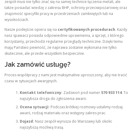
zespół musi nie tylko znać się na samej technice łączenia metali, ale
także posiadać wiedzę z zakresu BHP, ochrony przeciwpożarowej oraz
znajomość specyfiki pracy w przestrzeniach zamkniętych lub na
wysokościach.
Nasze podejście opiera się na
certyfikowanych procedurach
. Każdy
nasz spawacz posiada odpowiednie uprawnienia, a sprzęt, z którego
korzystamy, przechodzi regularne przeglądy techniczne. Dzięki temu
mają Państwo pewność, że naprawa zostanie wykonana nie tylko
skutecznie, ale przede wszystkim bezpiecznie.
Jak zamówić usługę?
Proces współpracy z nami jest maksymalnie uproszczony, aby nie tracić
czasu w sytuacjach awaryjnych.
Kontakt telefoniczny:
Zadzwoń pod numer
570 933 114
. To
najszybsza droga do zgłoszenia awarii.
Ocena sytuacji:
Podczas krótkiej rozmowy ustalimy rodzaj
awarii, rodzaj materiału oraz wstępny zakres prac.
Dojazd:
Nasz zespół wyrusza do Warszawy lub okolic
najszybszą możliwą trasą.