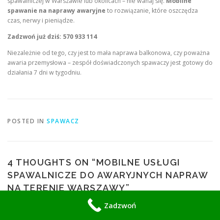
spawalniczej w Warszawie lub okolicach – nie wahaj się.
Mobilne
spawanie na naprawy awaryjne
to rozwiązanie, które oszczędza
czas, nerwy i pieniądze.
Zadzwoń już dziś: 570 933 114
Niezależnie od tego, czy jest to mała naprawa balkonowa, czy poważna
awaria przemysłowa – zespół doświadczonych spawaczy jest gotowy do
działania 7 dni w tygodniu.
POSTED IN
SPAWACZ
4 THOUGHTS ON “
MOBILNE USŁUGI
SPAWALNICZE DO AWARYJNYCH NAPRAW
NA TERENIE WARSZAWY
”
Zadzwoń
Pingback:
Spawanie ramy naczepy Warszawa Bemowo – Profesjonalne