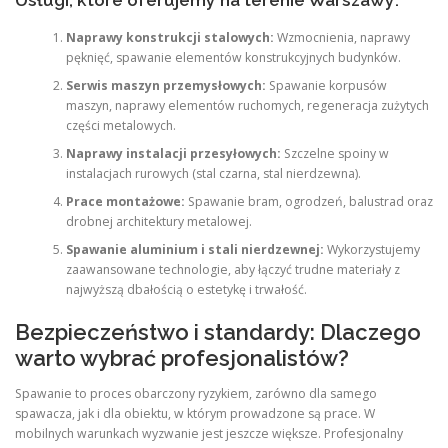
Usługi, które oferujemy na terenie Warszawy:
Naprawy konstrukcji stalowych:
Wzmocnienia, naprawy
pęknięć, spawanie elementów konstrukcyjnych budynków.
Serwis maszyn przemysłowych:
Spawanie korpusów
maszyn, naprawy elementów ruchomych, regeneracja zużytych
części metalowych.
Naprawy instalacji przesyłowych:
Szczelne spoiny w
instalacjach rurowych (stal czarna, stal nierdzewna).
Prace montażowe:
Spawanie bram, ogrodzeń, balustrad oraz
drobnej architektury metalowej.
Spawanie aluminium i stali nierdzewnej:
Wykorzystujemy
zaawansowane technologie, aby łączyć trudne materiały z
najwyższą dbałością o estetykę i trwałość.
Bezpieczeństwo i standardy: Dlaczego
warto wybrać profesjonalistów?
Spawanie to proces obarczony ryzykiem, zarówno dla samego
spawacza, jak i dla obiektu, w którym prowadzone są prace. W
mobilnych warunkach wyzwanie jest jeszcze większe. Profesjonalny