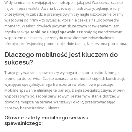
W dynamicznie rozwijającej się metropolii, jaką jest Warszawa, czas to
najcenniejsza waluta. Awaria kluczowej infrastruktury, pęknięcie rury
przesyłowej w zakładzie przemysłowym czy nagłe uszkodzenie bramy
wjazdowej do firmy – to sytuacje, które nie czekają na „odpowiedni
moment”. W takich chwilach jedynym skutecznym rozwiązaniem jest
szybka reakcja.
Mobilne usługi spawalnicze
stały się nieodzownym
wsparciem dla biznesu, przemysłu oraz klientów indywidualnych,
oferując profesjonalną pomoc dokładnie tam, gdzie jest ona potrzebna.
Dlaczego mobilność jest kluczem do
sukcesu?
Tradycyjny warsztat spawalniczy wymaga transportu uszkodzonego
elementu do serwisu. Często oznacza to demontaż ciężkich konstrukcji,
wynajęcie specjalistycznego transportu i wielodniowe przestoje.
Mobilne spawanie eliminuje te bariery. Dzięki specjalistycznym, w pełni
wyposażonym pojazdom serwisowym, jesteśmy w stanie dotrzeć w
dowolne miejsce na terenie Warszawy i okolic, przeprowadzając
naprawy bezpośrednio u klienta.
Główne zalety mobilnego serwisu
spawalniczego: