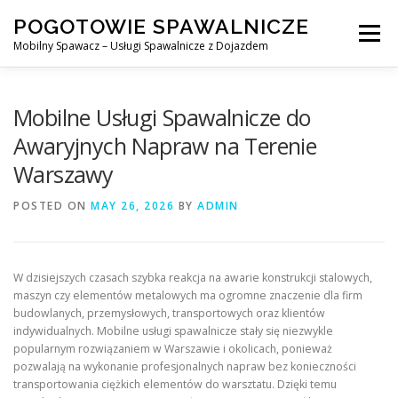
Skip
POGOTOWIE SPAWALNICZE
to
Menu
content
Mobilny Spawacz – Usługi Spawalnicze z Dojazdem
MOBILNY SPAWACZ
WARSZAWA
SPAWACZ
Mobilne Usługi Spawalnicze do
Awaryjnych Napraw na Terenie
Warszawy
SPAWANIE MIG/MAG (GMAW)
NASZE USŁUGI
POSTED ON
MAY 26, 2026
BY
ADMIN
KONTAKT
W dzisiejszych czasach szybka reakcja na awarie konstrukcji stalowych,
maszyn czy elementów metalowych ma ogromne znaczenie dla firm
budowlanych, przemysłowych, transportowych oraz klientów
indywidualnych. Mobilne usługi spawalnicze stały się niezwykle
popularnym rozwiązaniem w Warszawie i okolicach, ponieważ
pozwalają na wykonanie profesjonalnych napraw bez konieczności
transportowania ciężkich elementów do warsztatu. Dzięki temu