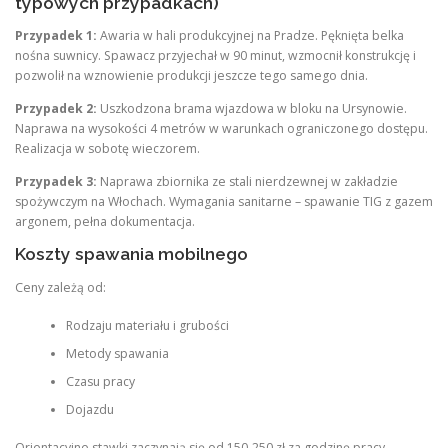
typowych przypadkach)
Przypadek 1:
Awaria w hali produkcyjnej na Pradze. Pęknięta belka
nośna suwnicy. Spawacz przyjechał w 90 minut, wzmocnił konstrukcję i
pozwolił na wznowienie produkcji jeszcze tego samego dnia.
Przypadek 2:
Uszkodzona brama wjazdowa w bloku na Ursynowie.
Naprawa na wysokości 4 metrów w warunkach ograniczonego dostępu.
Realizacja w sobotę wieczorem.
Przypadek 3:
Naprawa zbiornika ze stali nierdzewnej w zakładzie
spożywczym na Włochach. Wymagania sanitarne – spawanie TIG z gazem
argonem, pełna dokumentacja.
Koszty spawania mobilnego
Ceny zależą od:
Rodzaju materiału i grubości
Metody spawania
Czasu pracy
Dojazdu
Orientacyjne stawki zaczynają się od 150-250 zł za godzinę pracy