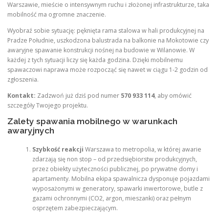
Warszawie, mieście o intensywnym ruchu i złożonej infrastrukturze, taka
mobilność ma ogromne znaczenie.
Wyobraź sobie sytuację: pęknięta rama stalowa w hali produkcyjnej na
Pradze Południe, uszkodzona balustrada na balkonie na Mokotowie czy
awaryjne spawanie konstrukcji nośnej na budowie w Wilanowie. W
każdej z tych sytuacji liczy się każda godzina. Dzięki mobilnemu
spawaczowi naprawa może rozpocząć się nawet w ciągu 1-2 godzin od
zgłoszenia.
Kontakt:
Zadzwoń już dziś pod numer
570 933 114
, aby omówić
szczegóły Twojego projektu.
Zalety spawania mobilnego w warunkach
awaryjnych
Szybkość reakcji
Warszawa to metropolia, w której awarie
zdarzają się non stop – od przedsiębiorstw produkcyjnych,
przez obiekty użyteczności publicznej, po prywatne domy i
apartamenty. Mobilna ekipa spawalnicza dysponuje pojazdami
wyposażonymi w generatory, spawarki inwertorowe, butle z
gazami ochronnymi (CO2, argon, mieszanki) oraz pełnym
osprzętem zabezpieczającym.