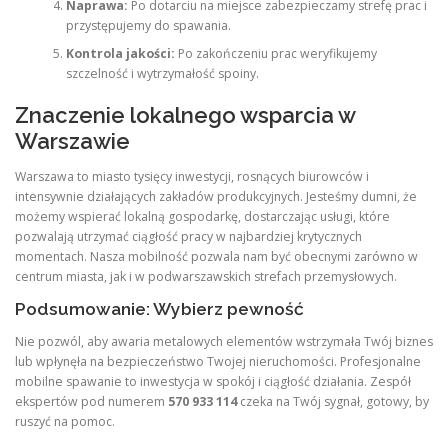
Naprawa:
Po dotarciu na miejsce zabezpieczamy strefę prac i
przystępujemy do spawania.
Kontrola jakości:
Po zakończeniu prac weryfikujemy
szczelność i wytrzymałość spoiny.
Znaczenie lokalnego wsparcia w
Warszawie
Warszawa to miasto tysięcy inwestycji, rosnących biurowców i
intensywnie działających zakładów produkcyjnych. Jesteśmy dumni, że
możemy wspierać lokalną gospodarkę, dostarczając usługi, które
pozwalają utrzymać ciągłość pracy w najbardziej krytycznych
momentach. Nasza mobilność pozwala nam być obecnymi zarówno w
centrum miasta, jak i w podwarszawskich strefach przemysłowych.
Podsumowanie: Wybierz pewność
Nie pozwól, aby awaria metalowych elementów wstrzymała Twój biznes
lub wpłynęła na bezpieczeństwo Twojej nieruchomości. Profesjonalne
mobilne spawanie to inwestycja w spokój i ciągłość działania. Zespół
ekspertów pod numerem
570 933 114
czeka na Twój sygnał, gotowy, by
ruszyć na pomoc.