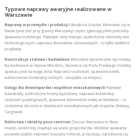
Typowe naprawy awaryjne realizowane w
Warszawie
Naprawy w przemyśle i produkcji
Fabryki na Ursusie, Bemowie czy w
Nadarzynie (tuż przy granicy Warszawy) często zgłaszają pilne potrzeby
spawania mobilnego. Pęknięte ramy maszyn, uszkodzone elementy linii
technologicznych, naprawa zbiorników ciśnieniowych – to tylko niektóre
przykłady.
Konstrukcje stalowe i budowlane
Warszawa dynamicznie się rozwija.
Na budowach w rejonie Mordoru, Służewca czy Portu Praskiego mobilny
spawacz jest na wagę złota. Naprawa rusztowań, spawanie belek,
wzmocnienie konstrukcji nośnych – wszystko na miejscu.
Usługi dla deweloperów i wspólnot mieszkaniowych
Pęknięte
balustrady, uszkodzone bramy wjazdowe, naprawa konstrukcji
zadaszeń parkingowych, spawanie elementów małej architektury – to
codzienne zlecenia w dzielnicach mieszkaniowych jak Ursynów, Bielany,
Targówek.
Rolnictwo i obiekty poza centrum
Chociaż Warszawa to duże
miasto, wokół niej znajduje się wiele gospodarstw. Mobilne spawanie
pozwala szybko naprawić maszyny rolnicze, przyczepy, ogrodzenia czy