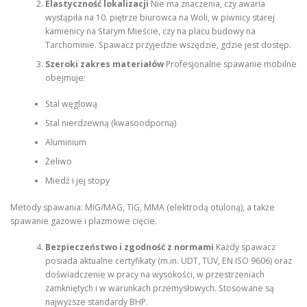
Elastyczność lokalizacji
Nie ma znaczenia, czy awaria
wystąpiła na 10. piętrze biurowca na Woli, w piwnicy starej
kamienicy na Starym Mieście, czy na placu budowy na
Tarchominie. Spawacz przyjedzie wszędzie, gdzie jest dostęp.
Szeroki zakres materiałów
Profesjonalne spawanie mobilne
obejmuje:
Stal węglową
Stal nierdzewną (kwasoodporną)
Aluminium
Żeliwo
Miedź i jej stopy
Metody spawania: MIG/MAG, TIG, MMA (elektrodą otuloną), a także
spawanie gazowe i plazmowe cięcie.
Bezpieczeństwo i zgodność z normami
Każdy spawacz
posiada aktualne certyfikaty (m.in. UDT, TÜV, EN ISO 9606) oraz
doświadczenie w pracy na wysokości, w przestrzeniach
zamkniętych i w warunkach przemysłowych. Stosowane są
najwyższe standardy BHP.