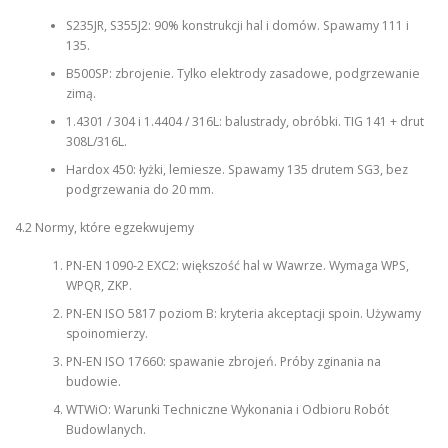
S235JR, S355J2: 90% konstrukcji hal i domów. Spawamy 111 i
135.
B500SP: zbrojenie. Tylko elektrody zasadowe, podgrzewanie
zimą.
1.4301 / 304 i 1.4404 / 316L: balustrady, obróbki. TIG 141 + drut
308L/316L.
Hardox 450: łyżki, lemiesze. Spawamy 135 drutem SG3, bez
podgrzewania do 20 mm.
4.2 Normy, które egzekwujemy
PN-EN 1090-2 EXC2: większość hal w Wawrze. Wymaga WPS,
WPQR, ZKP.
PN-EN ISO 5817 poziom B: kryteria akceptacji spoin. Używamy
spoinomierzy.
PN-EN ISO 17660: spawanie zbrojeń. Próby zginania na
budowie.
WTWiO: Warunki Techniczne Wykonania i Odbioru Robót
Budowlanych.