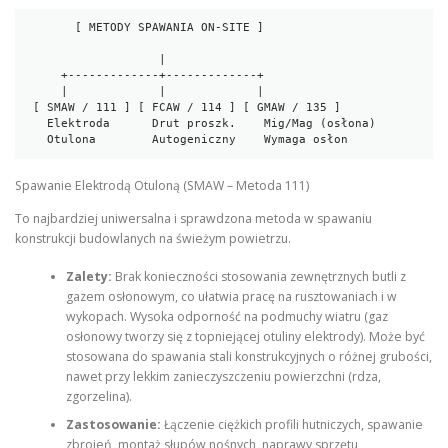
       [ METODY SPAWANIA ON-SITE ]

                   |

     +-------------+-------------+

     |             |             |

 [ SMAW / 111 ] [ FCAW / 114 ] [ GMAW / 135 ]

   Elektroda      Drut proszk.    Mig/Mag (osłona)

Spawanie Elektrodą Otuloną (SMAW – Metoda 111)
To najbardziej uniwersalna i sprawdzona metoda w spawaniu
konstrukcji budowlanych na świeżym powietrzu.
Zalety:
Brak konieczności stosowania zewnętrznych butli z
gazem osłonowym, co ułatwia pracę na rusztowaniach i w
wykopach. Wysoka odporność na podmuchy wiatru (gaz
osłonowy tworzy się z topniejącej otuliny elektrody). Może być
stosowana do spawania stali konstrukcyjnych o różnej grubości,
nawet przy lekkim zanieczyszczeniu powierzchni (rdza,
zgorzelina).
Zastosowanie:
Łączenie ciężkich profili hutniczych, spawanie
zbrojeń, montaż słupów nośnych, naprawy sprzętu