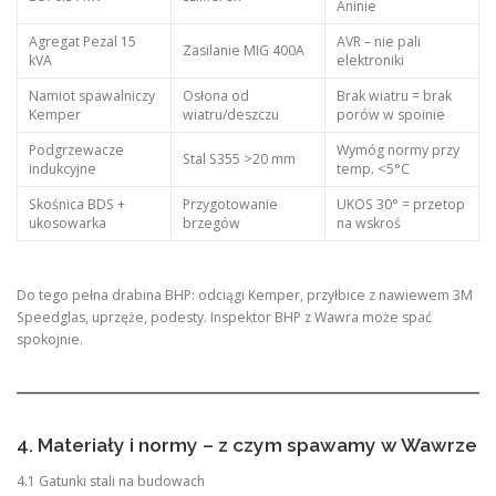
Aninie
Agregat Pezal 15
AVR – nie pali
Zasilanie MIG 400A
kVA
elektroniki
Namiot spawalniczy
Osłona od
Brak wiatru = brak
Kemper
wiatru/deszczu
porów w spoinie
Podgrzewacze
Wymóg normy przy
Stal S355 >20 mm
indukcyjne
temp. <5°C
Skośnica BDS +
Przygotowanie
UKOS 30° = przetop
ukosowarka
brzegów
na wskroś
Do tego pełna drabina BHP: odciągi Kemper, przyłbice z nawiewem 3M
Speedglas, uprzęże, podesty. Inspektor BHP z Wawra może spać
spokojnie.
4. Materiały i normy – z czym spawamy w Wawrze
4.1 Gatunki stali na budowach