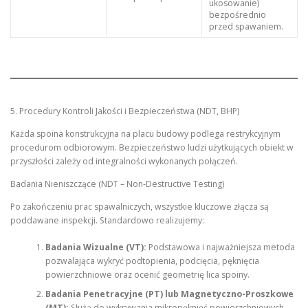
ukosowanie)
bezpośrednio
przed spawaniem.
5. Procedury Kontroli Jakości i Bezpieczeństwa (NDT, BHP)
Każda spoina konstrukcyjna na placu budowy podlega restrykcyjnym
procedurom odbiorowym. Bezpieczeństwo ludzi użytkujących obiekt w
przyszłości zależy od integralności wykonanych połączeń.
Badania Nieniszczące (NDT – Non-Destructive Testing)
Po zakończeniu prac spawalniczych, wszystkie kluczowe złącza są
poddawane inspekcji. Standardowo realizujemy:
Badania Wizualne (VT):
Podstawowa i najważniejsza metoda
pozwalająca wykryć podtopienia, podcięcia, pęknięcia
powierzchniowe oraz ocenić geometrię lica spoiny.
Badania Penetracyjne (PT) lub Magnetyczno-Proszkowe
(MT):
Służą do wykrywania mikropęknięć powierzchniowych