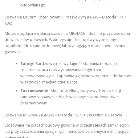
budowlanego.
Spawanie Drutem Rdzeniowym / Proszkowym (FCAW – Metoda 114 /
136)
Metoda będąca ewolucją spawania MIG/MAG, idealnie przystosowana
do warunków polowych. Wykorzystuje drut topliwy wypełniony
topnikiem (drut samoosłonowy) lub wymagający dodatkowej osłony
gazowej.
Zalety:
Bardzo wysoka wydajność stapiania metalu, co
znacznie skraca czas wykonywania długich spoin
wielowarstwowych. Zapewnia głębokie wtopienie i doskonałe
właściwości mechaniczne złącza.
Zastosowanie:
Montaż wielkogabarytowych konstrukcji
ramowych, spawanie blach węzłowych w budownictwie
przemysłowym.
Spawanie MIG/MAG (GMAW – Metoda 135/131) w Osłonie Gazowej
Stosowane na placach budowy głównie w przestrzeniach zamkniętych
lub przy zastosowaniu specjalnych namiotów ochronnych eliminujących
wpływ wiatru.