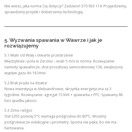
Nie wiesz, jaka norma Cię dotyczy? Zadzwoń 570 933 114. Przyjedziemy,
sprawdzimy projekt i dobierzemy technologię.
5. Wyzwania spawania w Wawrze i jak je
rozwiązujemy
5.1 Wiatr od Wisły i otwarte przestrzenie
Międzylesie i pola w Zerzniu – wiatr 5 m/s to norma. Rozwiązanie:
namioty spawalnicze, drut proszkowy samoosłonowy 136, zwiększony
wypływ gazu do 18 l/min.
5.2 Brak prądu na działce
Nowa inwestycja w Aleksandrowie, skrzynka energetyczna za 3
tygodnie. Rozwiązanie: agregat 15 kVA + spawarka z PFC. Spawamy 8h
bez spadku jakości.
5.3 Zima i wilgoć
Stal S355 poniżej 5°C wymaga podgrzania do 80°C. Woziimy
podgrzewacze indukcyjne i pirometry. Spoina nie pęka, bo nie ma
hartowania.