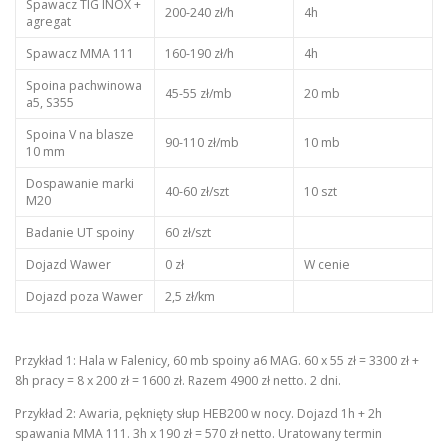
Spawacz TIG INOX +
200-240 zł/h
4h
agregat
Spawacz MMA 111
160-190 zł/h
4h
Spoina pachwinowa
45-55 zł/mb
20 mb
a5, S355
Spoina V na blasze
90-110 zł/mb
10 mb
10 mm
Dospawanie marki
40-60 zł/szt
10 szt
M20
Badanie UT spoiny
60 zł/szt
Dojazd Wawer
0 zł
W cenie
Dojazd poza Wawer
2,5 zł/km
Przykład 1: Hala w Falenicy, 60 mb spoiny a6 MAG. 60 x 55 zł = 3300 zł +
8h pracy = 8 x 200 zł = 1600 zł. Razem 4900 zł netto. 2 dni.
Przykład 2: Awaria, pęknięty słup HEB200 w nocy. Dojazd 1h + 2h
spawania MMA 111. 3h x 190 zł = 570 zł netto. Uratowany termin