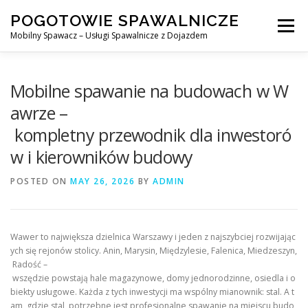
Skip
POGOTOWIE SPAWALNICZE
to
Menu
content
Mobilny Spawacz – Usługi Spawalnicze z Dojazdem
MOBILNY SPAWACZ
WARSZAWA
SPAWACZ
Mobilne spawanie na budowach w W
awrze –
kompletny przewodnik dla inwestoró
SPAWANIE MIG/MAG (GMAW)
NASZE USŁUGI
w i kierowników budowy
POSTED ON
KONTAKT
MAY 26, 2026
BY
ADMIN
Wawer to największa dzielnica Warszawy i jeden z najszybciej rozwijając
ych się rejonów stolicy. Anin, Marysin, Międzylesie, Falenica, Miedzeszyn,
Radość –
wszędzie powstają hale magazynowe, domy jednorodzinne, osiedla i o
biekty usługowe. Każda z tych inwestycji ma wspólny mianownik: stal. A t
am, gdzie stal, potrzebne jest profesjonalne spawanie na miejscu budo