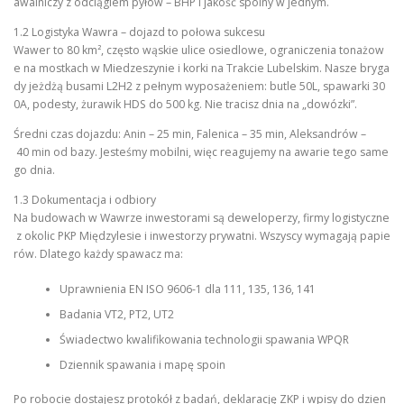
awalniczy z odciągiem pyłów – BHP i jakość spoiny w jednym.
1.2 Logistyka Wawra – dojazd to połowa sukcesu
Wawer to 80 km², często wąskie ulice osiedlowe, ograniczenia tonażow
e na mostkach w Miedzeszynie i korki na Trakcie Lubelskim. Nasze bryga
dy jeżdżą busami L2H2 z pełnym wyposażeniem: butle 50L, spawarki 30
0A, podesty, żurawik HDS do 500 kg. Nie tracisz dnia na „dowózki”.
Średni czas dojazdu: Anin – 25 min, Falenica – 35 min, Aleksandrów –
40 min od bazy. Jesteśmy mobilni, więc reagujemy na awarie tego same
go dnia.
1.3 Dokumentacja i odbiory
Na budowach w Wawrze inwestorami są deweloperzy, firmy logistyczne
z okolic PKP Międzylesie i inwestorzy prywatni. Wszyscy wymagają papie
rów. Dlatego każdy spawacz ma:
Uprawnienia EN ISO 9606-1 dla 111, 135, 136, 141
Badania VT2, PT2, UT2
Świadectwo kwalifikowania technologii spawania WPQR
Dziennik spawania i mapę spoin
Po robocie dostajesz protokół z badań, deklarację ZKP i wpisy do dzien