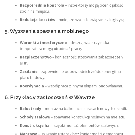
Bezpośrednia kontrola
– inspektorzy mogą ocenić jakość
spoin na miejscu.
Redukcja kosztów
– mniejsze wydatki związane z logistyką.
5. Wyzwania spawania mobilnego
Warunki atmosferyczne
– deszcz, wiatr czy niska
temperatura mogą utrudniać pracę.
Bezpieczeństwo
– konieczność stosowania zabezpieczeń
BHP.
Zasilanie
– zapewnienie odpowiednich źródeł energii na
placu budowy.
Koordynacja
– współpraca z innymi ekipami budowlanymi.
6. Przykłady zastosowań w Wawrze
Balustrady
– montaż na balkonach i tarasach nowych osiedli.
Schody stalowe
– spawanie konstrukcji nośnych na miejscu.
Konstrukcje hal
– szybki montaż elementów stalowych.
Naprawy
– usuwanie usterek bez konieczności demontażu.