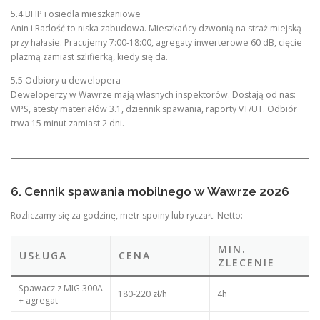
5.4 BHP i osiedla mieszkaniowe
Anin i Radość to niska zabudowa. Mieszkańcy dzwonią na straż miejską
przy hałasie. Pracujemy 7:00-18:00, agregaty inwerterowe 60 dB, cięcie
plazmą zamiast szlifierką, kiedy się da.
5.5 Odbiory u dewelopera
Deweloperzy w Wawrze mają własnych inspektorów. Dostają od nas:
WPS, atesty materiałów 3.1, dziennik spawania, raporty VT/UT. Odbiór
trwa 15 minut zamiast 2 dni.
6. Cennik spawania mobilnego w Wawrze 2026
Rozliczamy się za godzinę, metr spoiny lub ryczałt. Netto:
MIN.
USŁUGA
CENA
ZLECENIE
Spawacz z MIG 300A
180-220 zł/h
4h
+ agregat