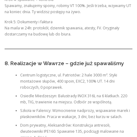
Spawamy, znakujemy spoiny, robimy VT 100%. Jeśli trzeba, wzywamy UT
na koniec dnia. Ty widzisz postępy na żywo.
Krok 5: Dokumenty i faktura
Na maila w 24h: protokół, dziennik spawania, atesty, FV. Oryginały
dostarczamy na budowę lub do biura.
8. Realizacje w Wawrze – gdzie już spawaliśmy
Centrum logistyczne, ul. Patriotów: 2 hale 3000 m². Styki
montażowe słupów, 400 spoin, EXC2, 100% UT. 14 dni
roboczych, 0 poprawek.
Osiedle Miedzeszyn: Balustrady INOX 316L na 6 klatkach. 220
mb, TIG, trawienie na miejscu. Odbiór ze wspólnotą.
Szkoła w Falenicy: Wzmocnienie nadproży, wspawanie marek i
płaskowników. Praca w wakacje, 3 dni, bez kurzu w salach.
Dom prywatny, Aleksandrów: Konstrukcja antresoli,
dwuteowniki IPE160. Spawanie 135, podciągi malowane na