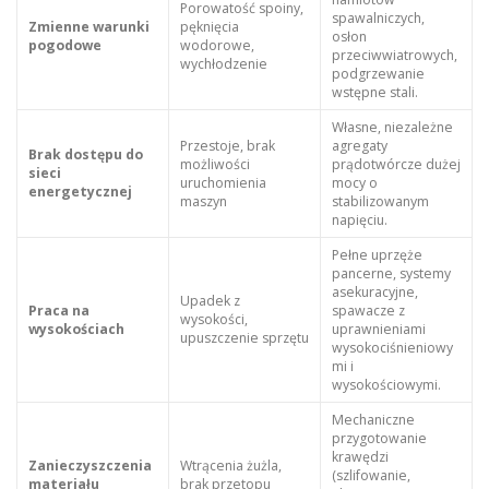
Porowatość spoiny,
spawalniczych,
Zmienne warunki
pęknięcia
osłon
pogodowe
wodorowe,
przeciwwiatrowych,
wychłodzenie
podgrzewanie
wstępne stali.
Własne, niezależne
Przestoje, brak
agregaty
Brak dostępu do
możliwości
prądotwórcze dużej
sieci
uruchomienia
mocy o
energetycznej
maszyn
stabilizowanym
napięciu.
Pełne uprzęże
pancerne, systemy
asekuracyjne,
Upadek z
Praca na
spawacze z
wysokości,
wysokościach
uprawnieniami
upuszczenie sprzętu
wysokociśnieniowy
mi i
wysokościowymi.
Mechaniczne
przygotowanie
krawędzi
Zanieczyszczenia
Wtrącenia żużla,
(szlifowanie,
materiału
brak przetopu