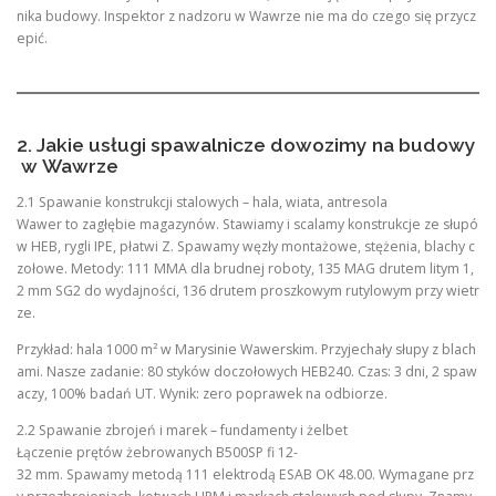
nika budowy. Inspektor z nadzoru w Wawrze nie ma do czego się przycz
epić.
2. Jakie usługi spawalnicze dowozimy na budowy
w Wawrze
2.1 Spawanie konstrukcji stalowych – hala, wiata, antresola
Wawer to zagłębie magazynów. Stawiamy i scalamy konstrukcje ze słupó
w HEB, rygli IPE, płatwi Z. Spawamy węzły montażowe, stężenia, blachy c
zołowe. Metody: 111 MMA dla brudnej roboty, 135 MAG drutem litym 1,
2 mm SG2 do wydajności, 136 drutem proszkowym rutylowym przy wietr
ze.
Przykład: hala 1000 m² w Marysinie Wawerskim. Przyjechały słupy z blach
ami. Nasze zadanie: 80 styków doczołowych HEB240. Czas: 3 dni, 2 spaw
aczy, 100% badań UT. Wynik: zero poprawek na odbiorze.
2.2 Spawanie zbrojeń i marek – fundamenty i żelbet
Łączenie prętów żebrowanych B500SP fi 12-
32 mm. Spawamy metodą 111 elektrodą ESAB OK 48.00. Wymagane prz