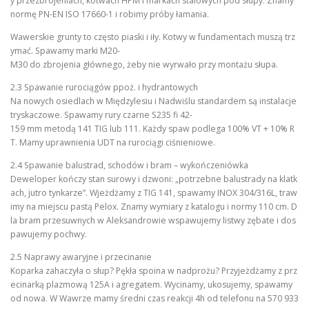
y przezbrojeniach, kotwach HPM i markach stalowych pod słupy. Znamy
normę PN-EN ISO 17660-1 i robimy próby łamania.
Wawerskie grunty to często piaski i iły. Kotwy w fundamentach muszą trz
ymać. Spawamy marki M20-
M30 do zbrojenia głównego, żeby nie wyrwało przy montażu słupa.
2.3 Spawanie rurociągów ppoż. i hydrantowych
Na nowych osiedlach w Międzylesiu i Nadwiślu standardem są instalacje
tryskaczowe. Spawamy rury czarne S235 fi 42-
159 mm metodą 141 TIG lub 111. Każdy spaw podlega 100% VT + 10% R
T. Mamy uprawnienia UDT na rurociągi ciśnieniowe.
2.4 Spawanie balustrad, schodów i bram – wykończeniówka
Deweloper kończy stan surowy i dzwoni: „potrzebne balustrady na klatk
ach, jutro tynkarze”. Wjeżdżamy z TIG 141, spawamy INOX 304/316L, traw
imy na miejscu pastą Pelox. Znamy wymiary z katalogu i normy 110 cm. D
la bram przesuwnych w Aleksandrowie wspawujemy listwy zębate i dos
pawujemy pochwy.
2.5 Naprawy awaryjne i przecinanie
Koparka zahaczyła o słup? Pękła spoina w nadprożu? Przyjeżdżamy z prz
ecinarką plazmową 125A i agregatem. Wycinamy, ukosujemy, spawamy
od nowa. W Wawrze mamy średni czas reakcji 4h od telefonu na 570 933