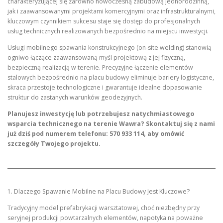
charakteryzującej się zarówno nowoczesną zabudową jednorodzinną,
jak i zaawansowanymi projektami komercyjnymi oraz infrastrukturalnymi,
kluczowym czynnikiem sukcesu staje się dostęp do profesjonalnych
usług technicznych realizowanych bezpośrednio na miejscu inwestycji.
Usługi mobilnego spawania konstrukcyjnego (on-site welding) stanowią
ogniwo łączące zaawansowaną myśl projektową z jej fizyczną,
bezpieczną realizacją w terenie. Precyzyjne łączenie elementów
stalowych bezpośrednio na placu budowy eliminuje bariery logistyczne,
skraca przestoje technologiczne i gwarantuje idealne dopasowanie
struktur do zastanych warunków geodezyjnych.
Planujesz inwestycję lub potrzebujesz natychmiastowego
wsparcia technicznego na terenie Wawra? Skontaktuj się z nami
już dziś pod numerem telefonu: 570 933 114, aby omówić
szczegóły Twojego projektu.
1. Dlaczego Spawanie Mobilne na Placu Budowy Jest Kluczowe?
Tradycyjny model prefabrykacji warsztatowej, choć niezbędny przy
seryjnej produkcji powtarzalnych elementów, napotyka na poważne