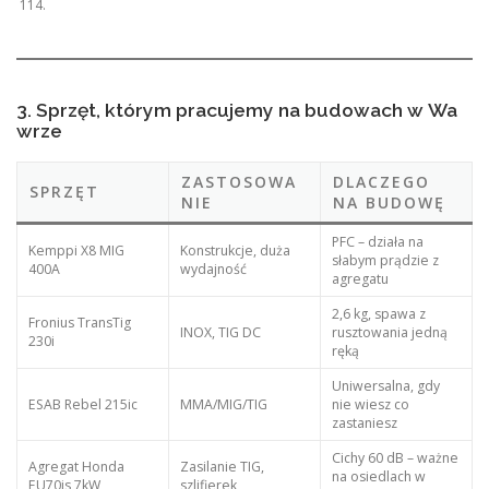
114.
3. Sprzęt, którym pracujemy na budowach w Wa
wrze
ZASTOSOWA
DLACZEGO
SPRZĘT
NIE
NA BUDOWĘ
PFC – działa na
Kemppi X8 MIG
Konstrukcje, duża
słabym prądzie z
400A
wydajność
agregatu
2,6 kg, spawa z
Fronius TransTig
INOX, TIG DC
rusztowania jedną
230i
ręką
Uniwersalna, gdy
ESAB Rebel 215ic
MMA/MIG/TIG
nie wiesz co
zastaniesz
Cichy 60 dB – ważne
Agregat Honda
Zasilanie TIG,
na osiedlach w
EU70is 7kW
szlifierek