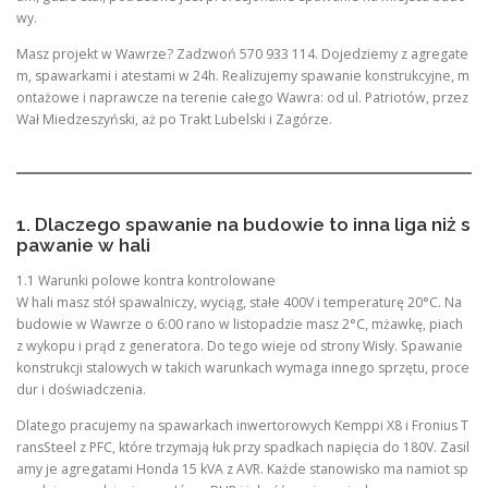
wy.
Masz projekt w Wawrze? Zadzwoń 570 933 114. Dojedziemy z agregate
m, spawarkami i atestami w 24h. Realizujemy spawanie konstrukcyjne, m
ontażowe i naprawcze na terenie całego Wawra: od ul. Patriotów, przez
Wał Miedzeszyński, aż po Trakt Lubelski i Zagórze.
1. Dlaczego spawanie na budowie to inna liga niż s
pawanie w hali
1.1 Warunki polowe kontra kontrolowane
W hali masz stół spawalniczy, wyciąg, stałe 400V i temperaturę 20°C. Na
budowie w Wawrze o 6:00 rano w listopadzie masz 2°C, mżawkę, piach
z wykopu i prąd z generatora. Do tego wieje od strony Wisły. Spawanie
konstrukcji stalowych w takich warunkach wymaga innego sprzętu, proce
dur i doświadczenia.
Dlatego pracujemy na spawarkach inwertorowych Kemppi X8 i Fronius T
ransSteel z PFC, które trzymają łuk przy spadkach napięcia do 180V. Zasil
amy je agregatami Honda 15 kVA z AVR. Każde stanowisko ma namiot sp