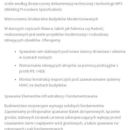
ściśle według dostarczonej dokumentacji technicznej i technologii WPS
(Welding Procedure Specification).
Wzmocnienia Strukturalne Budynków Modernizowanych
W starszych częściach Wawra, takich jak Falenica czy Radość,
realizowanych jest wiele projektów modernizacji i rozbudowy
istniejących obiektów. Oferujemy:
Spawanie ram stalowych pod nowe otwory drzwiowe i okienne
w ścianach nośnych.
Wzmacnianie istniejących stropów za pomocą podciągów z
profili IPE / HEB.
Montaż konstrukcji wsporczych pod zaawansowane systemy
HVAC na dachach budynków.
Spawanie Elementów Infrastruktury i Fundamentowania
Budownictwo inżynieryjne wymaga solidnych fundamentów.
Zapewniamy profesjonalne spawanie klatek zbrojeniowych, łączenie
grodzic stalowych (ścianek Larsena) zabezpieczających wykopy przed
osuwaniem ziemi i napływem wód gruntowych, a także spawanie rur
osłonowych i pali fundamentowych.