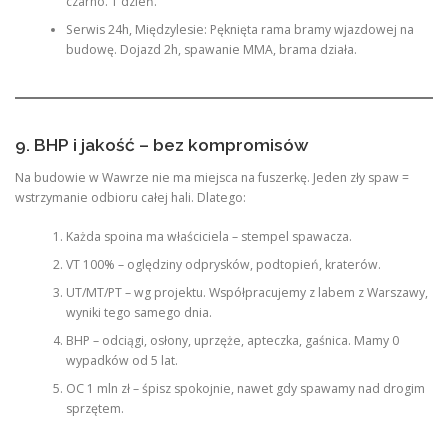
czarno. 1 dzień.
Serwis 24h, Międzylesie: Pęknięta rama bramy wjazdowej na
budowę. Dojazd 2h, spawanie MMA, brama działa.
9. BHP i jakość – bez kompromisów
Na budowie w Wawrze nie ma miejsca na fuszerkę. Jeden zły spaw =
wstrzymanie odbioru całej hali. Dlatego:
Każda spoina ma właściciela – stempel spawacza.
VT 100% – oględziny odprysków, podtopień, kraterów.
UT/MT/PT – wg projektu. Współpracujemy z labem z Warszawy,
wyniki tego samego dnia.
BHP – odciągi, osłony, uprzęże, apteczka, gaśnica. Mamy 0
wypadków od 5 lat.
OC 1 mln zł – śpisz spokojnie, nawet gdy spawamy nad drogim
sprzętem.