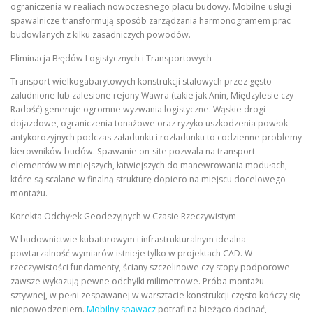
ograniczenia w realiach nowoczesnego placu budowy. Mobilne usługi
spawalnicze transformują sposób zarządzania harmonogramem prac
budowlanych z kilku zasadniczych powodów.
Eliminacja Błędów Logistycznych i Transportowych
Transport wielkogabarytowych konstrukcji stalowych przez gęsto
zaludnione lub zalesione rejony Wawra (takie jak Anin, Międzylesie czy
Radość) generuje ogromne wyzwania logistyczne. Wąskie drogi
dojazdowe, ograniczenia tonażowe oraz ryzyko uszkodzenia powłok
antykorozyjnych podczas załadunku i rozładunku to codzienne problemy
kierowników budów. Spawanie on-site pozwala na transport
elementów w mniejszych, łatwiejszych do manewrowania modułach,
które są scalane w finalną strukturę dopiero na miejscu docelowego
montażu.
Korekta Odchyłek Geodezyjnych w Czasie Rzeczywistym
W budownictwie kubaturowym i infrastrukturalnym idealna
powtarzalność wymiarów istnieje tylko w projektach CAD. W
rzeczywistości fundamenty, ściany szczelinowe czy stopy podporowe
zawsze wykazują pewne odchyłki milimetrowe. Próba montażu
sztywnej, w pełni zespawanej w warsztacie konstrukcji często kończy się
niepowodzeniem.
Mobilny spawacz
potrafi na bieżąco docinać,