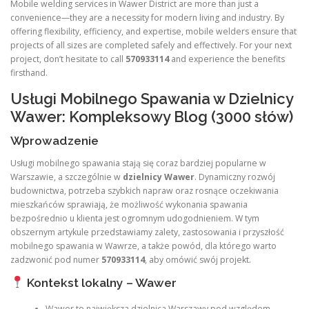
Mobile welding services in Wawer District are more than just a
convenience—they are a necessity for modern living and industry. By
offering flexibility, efficiency, and expertise, mobile welders ensure that
projects of all sizes are completed safely and effectively. For your next
project, don’t hesitate to call
570933114
and experience the benefits
firsthand.
Usługi Mobilnego Spawania w Dzielnicy
Wawer: Kompleksowy Blog (3000 słów)
Wprowadzenie
Usługi mobilnego spawania stają się coraz bardziej popularne w
Warszawie, a szczególnie w
dzielnicy Wawer
. Dynamiczny rozwój
budownictwa, potrzeba szybkich napraw oraz rosnące oczekiwania
mieszkańców sprawiają, że możliwość wykonania spawania
bezpośrednio u klienta jest ogromnym udogodnieniem. W tym
obszernym artykule przedstawiamy zalety, zastosowania i przyszłość
mobilnego spawania w Wawrze, a także powód, dla którego warto
zadzwonić pod numer
570933114
, aby omówić swój projekt.
Kontekst lokalny – Wawer
Wawer to największa dzielnica Warszawy pod względem