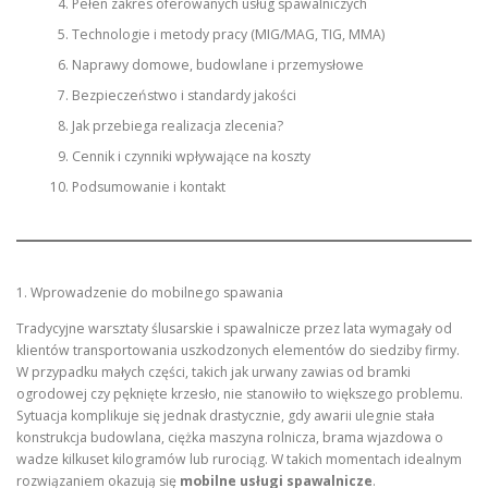
Pełen zakres oferowanych usług spawalniczych
Technologie i metody pracy (MIG/MAG, TIG, MMA)
Naprawy domowe, budowlane i przemysłowe
Bezpieczeństwo i standardy jakości
Jak przebiega realizacja zlecenia?
Cennik i czynniki wpływające na koszty
Podsumowanie i kontakt
1. Wprowadzenie do mobilnego spawania
Tradycyjne warsztaty ślusarskie i spawalnicze przez lata wymagały od
klientów transportowania uszkodzonych elementów do siedziby firmy.
W przypadku małych części, takich jak urwany zawias od bramki
ogrodowej czy pęknięte krzesło, nie stanowiło to większego problemu.
Sytuacja komplikuje się jednak drastycznie, gdy awarii ulegnie stała
konstrukcja budowlana, ciężka maszyna rolnicza, brama wjazdowa o
wadze kilkuset kilogramów lub rurociąg. W takich momentach idealnym
rozwiązaniem okazują się
mobilne usługi spawalnicze
.