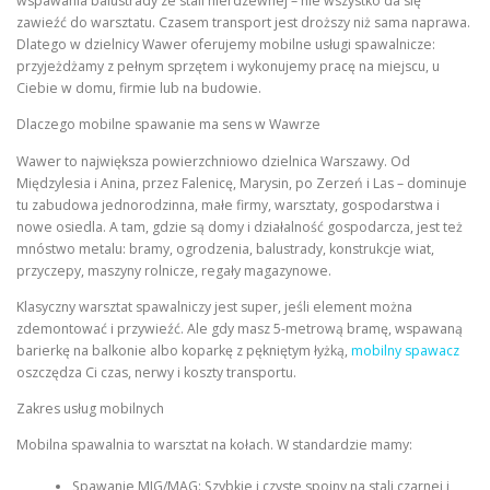
wspawania balustrady ze stali nierdzewnej – nie wszystko da się
zawieźć do warsztatu. Czasem transport jest droższy niż sama naprawa.
Dlatego w dzielnicy Wawer oferujemy mobilne usługi spawalnicze:
przyjeżdżamy z pełnym sprzętem i wykonujemy pracę na miejscu, u
Ciebie w domu, firmie lub na budowie.
Dlaczego mobilne spawanie ma sens w Wawrze
Wawer to największa powierzchniowo dzielnica Warszawy. Od
Międzylesia i Anina, przez Falenicę, Marysin, po Zerzeń i Las – dominuje
tu zabudowa jednorodzinna, małe firmy, warsztaty, gospodarstwa i
nowe osiedla. A tam, gdzie są domy i działalność gospodarcza, jest też
mnóstwo metalu: bramy, ogrodzenia, balustrady, konstrukcje wiat,
przyczepy, maszyny rolnicze, regały magazynowe.
Klasyczny warsztat spawalniczy jest super, jeśli element można
zdemontować i przywieźć. Ale gdy masz 5-metrową bramę, wspawaną
barierkę na balkonie albo koparkę z pękniętym łyżką,
mobilny spawacz
oszczędza Ci czas, nerwy i koszty transportu.
Zakres usług mobilnych
Mobilna spawalnia to warsztat na kołach. W standardzie mamy:
Spawanie MIG/MAG: Szybkie i czyste spoiny na stali czarnej i