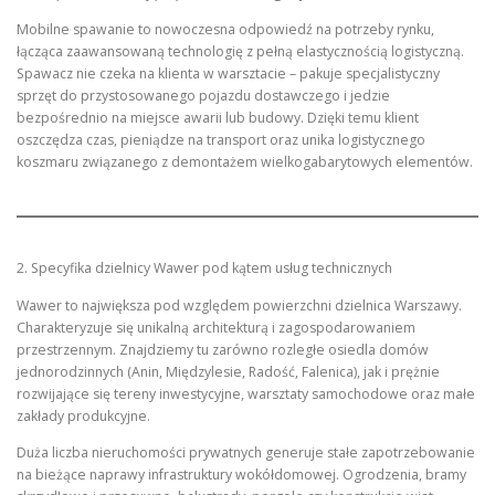
Mobilne spawanie to nowoczesna odpowiedź na potrzeby rynku,
łącząca zaawansowaną technologię z pełną elastycznością logistyczną.
Spawacz nie czeka na klienta w warsztacie – pakuje specjalistyczny
sprzęt do przystosowanego pojazdu dostawczego i jedzie
bezpośrednio na miejsce awarii lub budowy. Dzięki temu klient
oszczędza czas, pieniądze na transport oraz unika logistycznego
koszmaru związanego z demontażem wielkogabarytowych elementów.
2. Specyfika dzielnicy Wawer pod kątem usług technicznych
Wawer to największa pod względem powierzchni dzielnica Warszawy.
Charakteryzuje się unikalną architekturą i zagospodarowaniem
przestrzennym. Znajdziemy tu zarówno rozległe osiedla domów
jednorodzinnych (Anin, Międzylesie, Radość, Falenica), jak i prężnie
rozwijające się tereny inwestycyjne, warsztaty samochodowe oraz małe
zakłady produkcyjne.
Duża liczba nieruchomości prywatnych generuje stałe zapotrzebowanie
na bieżące naprawy infrastruktury wokółdomowej. Ogrodzenia, bramy