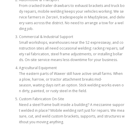
From cracked trailer drawbars to exhaust brackets and truck bo
dy repairs, mobile welding keeps your vehicles working. We se
rvice farmers in Zerzeń, tradespeople in Międzylesie, and deliv
ery vans across the district. No need to arrange a tow for a wel
ding job.
Commercial & Industrial Support
Small workshops, warehouses near the S2 expressway, and co
nstruction sites all need occasional welding: racking repairs, saf
ety rail fabrication, steel frame adjustments, or installing bollar
ds. On-site service means less downtime for your business.
Agricultural Equipment
The eastern parts of Wawer still have active small farms. When
a plow, harrow, or tractor attachment breaks mid-
season, waiting days isn’t an option. Stick welding works even o
n dirty, painted, or rusty steel in the field.
Custom Fabrication On-Site
Need a steel frame built inside a building? A mezzanine suppor
t welded in place? Mobile welding isn’t just for repairs. We mea
sure, cut, and weld custom brackets, supports, and structures w
ithout you moving anything.