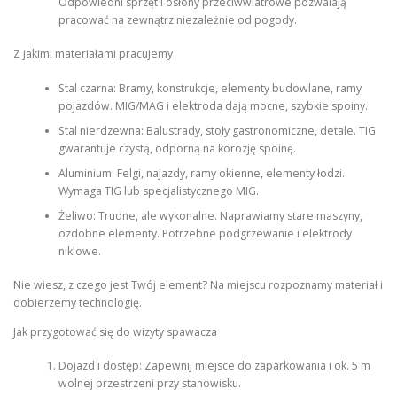
Odpowiedni sprzęt i osłony przeciwwiatrowe pozwalają
pracować na zewnątrz niezależnie od pogody.
Z jakimi materiałami pracujemy
Stal czarna: Bramy, konstrukcje, elementy budowlane, ramy
pojazdów. MIG/MAG i elektroda dają mocne, szybkie spoiny.
Stal nierdzewna: Balustrady, stoły gastronomiczne, detale. TIG
gwarantuje czystą, odporną na korozję spoinę.
Aluminium: Felgi, najazdy, ramy okienne, elementy łodzi.
Wymaga TIG lub specjalistycznego MIG.
Żeliwo: Trudne, ale wykonalne. Naprawiamy stare maszyny,
ozdobne elementy. Potrzebne podgrzewanie i elektrody
niklowe.
Nie wiesz, z czego jest Twój element? Na miejscu rozpoznamy materiał i
dobierzemy technologię.
Jak przygotować się do wizyty spawacza
Dojazd i dostęp: Zapewnij miejsce do zaparkowania i ok. 5 m
wolnej przestrzeni przy stanowisku.