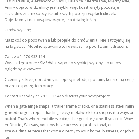
Las, Nadwiśle, Aleksandrów, Sadul, Falenica, Miedzeszyn, Międzylesie,
Anin – dojazd w dzielnicy jest szybki, więc koszt wizyty pozostaje
rozsądny. Znamy specyfikę tutejszych posesji i wąskich uliczek.
Dojedziemy i na nową inwestycję, i na działkę leśną.
Umów wycenę
Masz coś do pospawania lub projekt do omówienia? Nie zatrzymuj się
na logistyce. Mobilne spawanie to rozwiązanie pod Twoim adresem.
Zadzwoń: 570 933 114
Wyślij zdjęcia przez SMS/WhatsApp do szybkiej wyceny lub umów
oględziny w Wawrze.
Ocenimy zakres, doradzimy najlepszą metodę i podamy konkretną cenę
przed rozpoczęciem pracy.
Contact us today at 570933114 to discuss your next project.
When a gate hinge snaps, a trailer frame cracks, or a stainless steel railin
g needs urgent repair, hauling heavy metalwork to a shop isn’t always pr
actical. That’s where mobile welding changes the game. If you’re in Waw
er District, Warsaw, you now have access to professional, on-
site welding services that come directly to your home, business, or job s
ite.