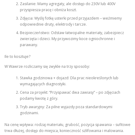
Zasilanie: Mamy agregaty, ale dostęp do 230V lub 400V
przyspiesza pracę i obniża koszt.
Zdjęcia: Wyślij fotkę usterki przed przyjazdem – weźmiemy
odpowiednie druty, elektrody i tarcze.
Bezpieczeństwo: Odstaw łatwopalne materiały, zabezpiecz
zwierzęta i dzieci. My przywozimy koce ogniochronne i
parawany.
Ile to kosztuje?
W Wawrze rozliczamy się zwykle na trzy sposoby:
Stawka godzinowa + dojazd: Dla prac nieokreślonych lub
wymagających diagnostyki.
Cena za projekt: “Przyspawać dwa zawiasy” – po zdjęciach
podamy kwotę z góry.
Tryb awaryjny: Za pilne wyjazdy poza standardowymi
godzinami.
Na cenę wpływa: rodzaj materiału, grubość, pozycja spawania – sufitowe
trwa dłużej, dostęp do miejsca, konieczność szlifowania i malowania.