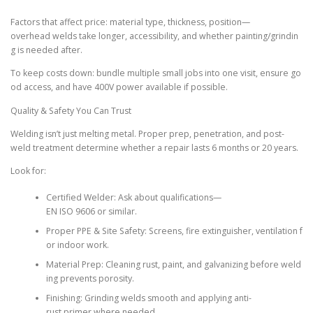
Factors that affect price: material type, thickness, position—
overhead welds take longer, accessibility, and whether painting/grindin
g is needed after.
To keep costs down: bundle multiple small jobs into one visit, ensure go
od access, and have 400V power available if possible.
Quality & Safety You Can Trust
Welding isn’t just melting metal. Proper prep, penetration, and post-
weld treatment determine whether a repair lasts 6 months or 20 years.
Look for:
Certified Welder: Ask about qualifications—
EN ISO 9606 or similar.
Proper PPE & Site Safety: Screens, fire extinguisher, ventilation f
or indoor work.
Material Prep: Cleaning rust, paint, and galvanizing before weld
ing prevents porosity.
Finishing: Grinding welds smooth and applying anti-
rust primer where needed.