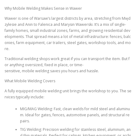
Why Mobile Welding Makes Sense in Wawer
Wawer is one of Warsaw’s largest districts by area, stretching from Międ
zylesie and Anin to Falenica and Marysin Wawerski. It’s a mix of single-
family homes, small industrial zones, farms, and growing residential dev
elopments. That spread means a lot of metal infrastructure: fences, balc
onies, farm equipment, car trailers, steel gates, workshop tools, and mo
re.
Traditional welding shops work great if you can transport the item. But f
or anything oversized, fixed in place, or time-
sensitive, mobile welding saves you hours and hassle.
What Mobile Welding Covers
A fully equipped mobile welding unit brings the workshop to you. The se
rvices typically include:
MIG/MAG Welding: Fast, clean welds for mild steel and aluminu
m. Ideal for gates, fences, automotive panels, and structural re
pairs.
TIG Welding: Precision welding for stainless steel, aluminum, an
d thin materials. Perfect for railings, kitchen equipment, or archi