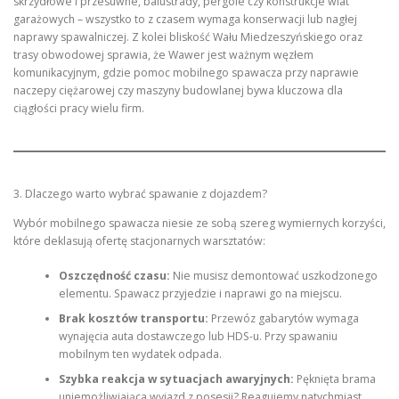
skrzydłowe i przesuwne, balustrady, pergole czy konstrukcje wiat
garażowych – wszystko to z czasem wymaga konserwacji lub nagłej
naprawy spawalniczej. Z kolei bliskość Wału Miedzeszyńskiego oraz
trasy obwodowej sprawia, że Wawer jest ważnym węzłem
komunikacyjnym, gdzie pomoc mobilnego spawacza przy naprawie
naczepy ciężarowej czy maszyny budowlanej bywa kluczowa dla
ciągłości pracy wielu firm.
3. Dlaczego warto wybrać spawanie z dojazdem?
Wybór mobilnego spawacza niesie ze sobą szereg wymiernych korzyści,
które deklasują ofertę stacjonarnych warsztatów:
Oszczędność czasu:
Nie musisz demontować uszkodzonego
elementu. Spawacz przyjedzie i naprawi go na miejscu.
Brak kosztów transportu:
Przewóz gabarytów wymaga
wynajęcia auta dostawczego lub HDS-u. Przy spawaniu
mobilnym ten wydatek odpada.
Szybka reakcja w sytuacjach awaryjnych:
Pęknięta brama
uniemożliwiająca wyjazd z posesji? Reagujemy natychmiast.