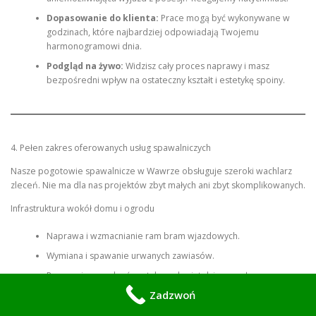
Dopasowanie do klienta:
Prace mogą być wykonywane w
godzinach, które najbardziej odpowiadają Twojemu
harmonogramowi dnia.
Podgląd na żywo:
Widzisz cały proces naprawy i masz
bezpośredni wpływ na ostateczny kształt i estetykę spoiny.
4. Pełen zakres oferowanych usług spawalniczych
Nasze pogotowie spawalnicze w Wawrze obsługuje szeroki wachlarz
zleceń. Nie ma dla nas projektów zbyt małych ani zbyt skomplikowanych.
Infrastruktura wokół domu i ogrodu
Naprawa i wzmacnianie ram bram wjazdowych.
Wymiana i spawanie urwanych zawiasów.
Reperacja ogrodzeń metalowych, siatek i przęseł.
Zadzwoń
Spawanie balustrad balkonowych oraz poręczy schodowych.
Montaż i naprawa konstrukcji pod zadaszenia, wiaty i altany.