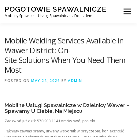
Skip
POGOTOWIE SPAWALNICZE
to
Menu
content
Mobilny Spawacz – Usługi Spawalnicze z Dojazdem
MOBILNY SPAWACZ
WARSZAWA
SPAWACZ
Mobile Welding Services Available in
Wawer District: On-
Site Solutions When You Need Them
SPAWANIE MIG/MAG (GMAW)
NASZE USŁUGI
Most
POSTED ON
KONTAKT
MAY 22, 2026
BY
ADMIN
Mobilne Usługi Spawalnicze w Dzielnicy Wawer –
Spawamy U Ciebie, Na Miejscu
Zadzwoń już dziś: 570 933 114 i omów swój projekt
Pęknięty zawias bramy, urwany wspornik w przyczepie, konieczność