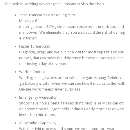
The Mobile Welding Advantage: 5 Reasons to Skip the Shop
Zero Transport Costs or Logistics
Moving a 6-
meter gate or a 300kg steel beam requires a truck, straps, and
manpower. We eliminate that. You also avoid the risk of damag
e in transit.
Faster Turnaround
Diagnose, prep, and weld in one visit for most repairs. For busi
nesses, that can mean the difference between opening on tim
e or losing a day of revenue.
Work in Context
Welding a hinge works better when the gate is hung. Reinforcin
g a balcony is safer when we can see how it mounts to the wall.
On-site work means fewer surprises.
Emergency Availability
Shops have hours. Metal failures don’t. Mobile services can oft
en accommodate urgent calls, including early mornings or wee
kends for critical jobs.
All-Weather Capability
With the right process and setup, we weld outdoors year-