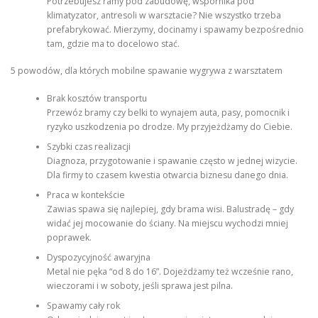
Potrzebujesz ramy pod zabudowę, wspornika pod
klimatyzator, antresoli w warsztacie? Nie wszystko trzeba
prefabrykować. Mierzymy, docinamy i spawamy bezpośrednio
tam, gdzie ma to docelowo stać.
5 powodów, dla których mobilne spawanie wygrywa z warsztatem
Brak kosztów transportu
Przewóz bramy czy belki to wynajem auta, pasy, pomocnik i
ryzyko uszkodzenia po drodze. My przyjeżdżamy do Ciebie.
Szybki czas realizacji
Diagnoza, przygotowanie i spawanie często w jednej wizycie.
Dla firmy to czasem kwestia otwarcia biznesu danego dnia.
Praca w kontekście
Zawias spawa się najlepiej, gdy brama wisi. Balustradę – gdy
widać jej mocowanie do ściany. Na miejscu wychodzi mniej
poprawek.
Dyspozycyjność awaryjna
Metal nie pęka “od 8 do 16”. Dojeżdżamy też wcześnie rano,
wieczorami i w soboty, jeśli sprawa jest pilna.
Spawamy cały rok