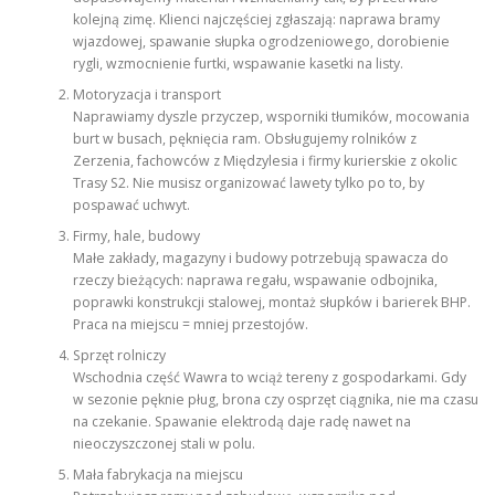
kolejną zimę. Klienci najczęściej zgłaszają: naprawa bramy
wjazdowej, spawanie słupka ogrodzeniowego, dorobienie
rygli, wzmocnienie furtki, wspawanie kasetki na listy.
Motoryzacja i transport
Naprawiamy dyszle przyczep, wsporniki tłumików, mocowania
burt w busach, pęknięcia ram. Obsługujemy rolników z
Zerzenia, fachowców z Międzylesia i firmy kurierskie z okolic
Trasy S2. Nie musisz organizować lawety tylko po to, by
pospawać uchwyt.
Firmy, hale, budowy
Małe zakłady, magazyny i budowy potrzebują spawacza do
rzeczy bieżących: naprawa regału, wspawanie odbojnika,
poprawki konstrukcji stalowej, montaż słupków i barierek BHP.
Praca na miejscu = mniej przestojów.
Sprzęt rolniczy
Wschodnia część Wawra to wciąż tereny z gospodarkami. Gdy
w sezonie pęknie pług, brona czy osprzęt ciągnika, nie ma czasu
na czekanie. Spawanie elektrodą daje radę nawet na
nieoczyszczonej stali w polu.
Mała fabrykacja na miejscu