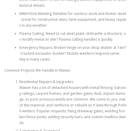
tectural details.
MMA/Stick Welding: Reliable for outdoor work and thicker steel
. Great for construction sites, farm equipment, and heavy repair
s in any weather.
Plasma Cutting: Need to cut steel plate, dismantle a structure, o
r modify metal on site? Plasma cutting handles it quickly.
Emergency Repairs: Broken hinge on your shop shutter at 7am?
Cracked excavator bucket? Mobile welders respond same-
day in many cases.
Common Projects We Handle in Wawer
Residential Repairs & Upgrades
Wawer has a lot of detached houses with metal fencing, balcon
y railings, carport frames, and garden gates. Rust, impact dama
ge, or poor previous welds are common. We come to you, mat
ch the material, and reinforce or rebuild so it lasts through Polis
h winters. Popular requests: fixing driveway gates, welding bro
ken fence posts, adding security bars, and custom mailbox stan
ds.
Automotive & Transport