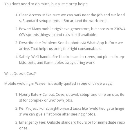
You don’t need to do much, but a little prep helps:
Clear Access: Make sure we can park near the job and run lead
s. Standard setup needs ∼5m around the work area.
Power: Many mobile rigs have generators, but access to 230V/4
00V speeds things up and cuts cost if available.
Describe the Problem: Send a photo via WhatsApp before we
arrive. That helps us bring the right consumables.
Safety: We’ll handle fire blankets and screens, but please keep
kids, pets, and flammables away during work.
What Does It Cost?
Mobile welding in Wawer is usually quoted in one of three ways:
Hourly Rate + Callout: Covers travel, setup, and time on site. Be
st for complex or unknown jobs.
Per Project: For straightforward tasks like “weld two gate hinge
s” we can give a flat price after seeing photos.
Emergency Fee: Outside standard hours or for immediate resp
onse.