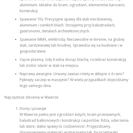
aluminium. Idealne do bram, ogrodzeń, elementów karoserii,
konstrukcji.
Spawanie TIG: Precyzyjne spawy dla stali nierdzewnej,
aluminium i cienkich blach. Stosujemy przy balustradach,
gastronomii, detalach architektonicznych.
Spawanie MMA, elektrodą: Niezawodne w terenie, na grubej
stali, zardzewiałej lub brudnej. Sprawdza się na budowie i w
gospodarstwie.
Cięcie plazmą: Gdy trzeba dociąć blachę, rozebrać konstrukcję
lub zrobić otwór w stali na miejscu.
Naprawy awaryjne: Urwany zawias rolety w sklepie o 6 rano?
Pęknięty zaczep w maszynie? W wielu przypadkach dojeżdżamy
tego samego dnia.
Najczęstsze zlecenia w Wawrze
Domy i posesje
W Wawrze pełno jest ogrodzeń kutych, bram przesuwnych,
balustrad balkonowych i konstrukcji carportów. Rdza, uderzenia
lub stare, słabe spawy to codzienność. Przyjeżdżamy,
dopasowujemy materiał i wzmacniamy tak, by przetrwało