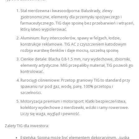
Stal nierdzewna i kwasoodporna: Balustrady, zlewy
gastronomiczne, elementy dla przemysłu spożywczego i
farmaceutycznego. TIG daje spoinę bez przebarwień i wtrąceń,
którą łatwo wypolerować.
Aluminium: Rury intercoolerów, spawy w felgach, łodzie,
konstrukcje reklamowe. TIG AC z czyszczeniem katodowym
rozbija warstwę tlenków i daje mocną, szczelną spoinę.
Cienkie detale: Blacha 0.8-1.5 mm, rury wydechowe, zbiorniki,
elementy artystyczne. MIG przepaliłby materiał, TIG pozwoli go
kontrolować.
Rurociągi ciśnieniowe: Przetop graniowy TIG to standard przy
spawaniu rur pod gaz, wodę, parę. 100% przetopu i
szczelności.
Motoryzacja premium i motorsport: Klatki bezpieczeństwa,
kolektory wydechowe z nierdzewki, wózki i ramy rowerowe.
Liczy się waga, wygląd i pewność.
Zalety TIG dla inwestora:
Estetyka: Spoina może być elementem dekoracyjnym. „Łuska