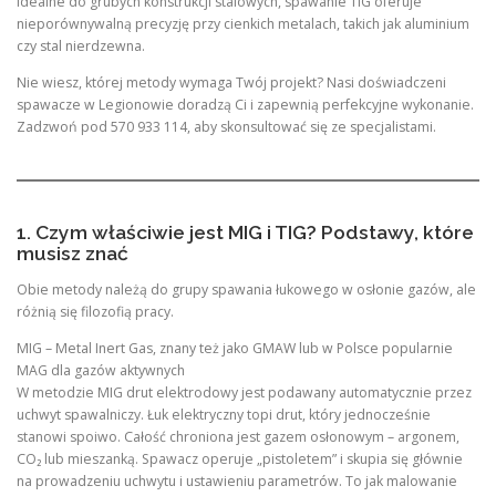
idealne do grubych konstrukcji stalowych, spawanie TIG oferuje
nieporównywalną precyzję przy cienkich metalach, takich jak aluminium
czy stal nierdzewna.
Nie wiesz, której metody wymaga Twój projekt? Nasi doświadczeni
spawacze w Legionowie doradzą Ci i zapewnią perfekcyjne wykonanie.
Zadzwoń pod 570 933 114, aby skonsultować się ze specjalistami.
1. Czym właściwie jest MIG i TIG? Podstawy, które
musisz znać
Obie metody należą do grupy spawania łukowego w osłonie gazów, ale
różnią się filozofią pracy.
MIG – Metal Inert Gas, znany też jako GMAW lub w Polsce popularnie
MAG dla gazów aktywnych
W metodzie MIG drut elektrodowy jest podawany automatycznie przez
uchwyt spawalniczy. Łuk elektryczny topi drut, który jednocześnie
stanowi spoiwo. Całość chroniona jest gazem osłonowym – argonem,
CO₂ lub mieszanką. Spawacz operuje „pistoletem” i skupia się głównie
na prowadzeniu uchwytu i ustawieniu parametrów. To jak malowanie