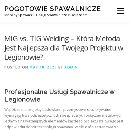
Skip
POGOTOWIE SPAWALNICZE
to
Menu
content
Mobilny Spawacz – Usługi Spawalnicze z Dojazdem
MOBILNY SPAWACZ
WARSZAWA
SPAWACZ
MIG vs. TIG Welding – Która Metoda
Jest Najlepsza dla Twojego Projektu w
Legionowie?
SPAWANIE MIG/MAG (GMAW)
NASZE USŁUGI
POSTED ON
MAY 18, 2026
BY
ADMIN
KONTAKT
Profesjonalne Usługi Spawalnicze w
Legionowie
Współczesne projekty budowlane, przemysłowe oraz prywatne
wymagają trwałych, estetycznych i bezpiecznych połączeń metalowych.
Jednym z najważniejszych elementów każdego projektu stalowego jest
odpowiedni dobór technologii spawania. Wiele osób zastanawia się,