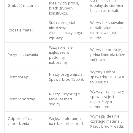
0.5 mm – 6 mm.
Idealny do profili,
Grubość materiału
Idealny do cienkich
blach grubych,
blach, rur, detali.
konstrukcji.
Stal czarna, stal
Wszystkie spawalne
nierdzewna.
metale: aluminium,
Rodzaje metali
Aluminium wymaga
nierdzewka, tytan,
wprawy.
miedź.
Wszystkie, ale
Wszystkie pozycje,
najlepsze w
Pozycje spawania
pełna kontrola także
podolnej i
sufitowa.
nabocznej.
Wyższy. Dobra
Niższy próg wejścia.
Koszt sprzętu
spawarka TIG AC/DC
Spawarki od 1500 zł.
to 3000 zł+.
Wyższy – czas pracy
Niższy – szybciej =
spawacza jest
Koszt robocizny
taniej za metr
najdroższym
spoiny.
elementem.
Wymaga idealnie
Odporność na
Większa tolerancja
czystego materiału.
zabrudzenia
na rdzę, farbę, brud.
Każdy brud = wada.