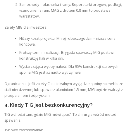
Samochody – blacharka i ramy: Reperaturki progów, podłogi,
wzmocnienia ram. MAG z drutem 0.8 mm to podstawa
warsztatów.
Zalety MIG dla inwestora:
Niższy koszt projektu: Mniej roboczogodzin = niższa cena
końcowa.
Krótszy termin realizacji: Brygada spawaczy MIG postawi
konstrukcję hali w kilka dni.
Wystarczająca wytrzymałość: Dla 95% konstrukcji stalowych
spoina MIG jest aż nadto wytrzymała.
Ograniczenia: Jeśli zależy Ci na idealnym wyglądzie spoiny na meblu ze
stali nierdzewnej lub spawasz aluminium 1.5 mm, MIG będzie walczył z
przepalaniem i odpryskami.
4. Kiedy TIG jest bezkonkurencyjny?
TIG wchodzi tam, gdzie MIG mówi „pas”. To chirurgia wśród metod
spawania.
Typowe zastosowania: