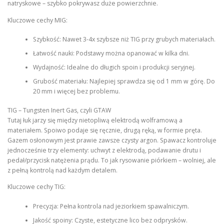
natryskowe – szybko pokrywasz duże powierzchnie.
Kluczowe cechy MIG:
Szybkość: Nawet 3-4x szybsze niż TIG przy grubych materiałach.
Łatwość nauki: Podstawy można opanować w kilka dni.
Wydajność: Idealne do długich spoin i produkcji seryjnej.
Grubość materiału: Najlepiej sprawdza się od 1 mm w górę. Do
20 mm i więcej bez problemu.
TIG – Tungsten Inert Gas, czyli GTAW
Tutaj łuk jarzy się między nietopliwą elektrodą wolframową a
materiałem. Spoiwo podaje się ręcznie, drugą ręką, w formie pręta.
Gazem osłonowym jest prawie zawsze czysty argon. Spawacz kontroluje
jednocześnie trzy elementy: uchwyt z elektrodą, podawanie drutu i
pedał/przycisk natężenia prądu. To jak rysowanie piórkiem – wolniej, ale
z pełną kontrolą nad każdym detalem.
Kluczowe cechy TIG:
Precyzja: Pełna kontrola nad jeziorkiem spawalniczym.
Jakość spoiny: Czyste, estetyczne lico bez odprysków.