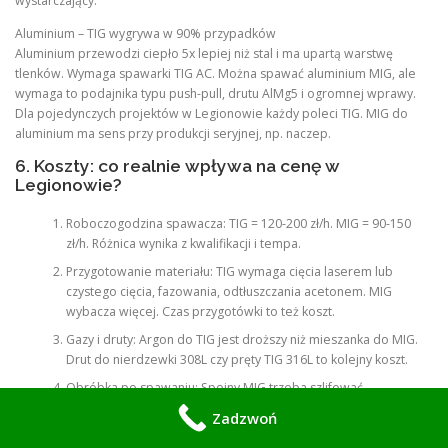
wystarczający.
Aluminium – TIG wygrywa w 90% przypadków
Aluminium przewodzi ciepło 5x lepiej niż stal i ma upartą warstwę
tlenków. Wymaga spawarki TIG AC. Można spawać aluminium MIG, ale
wymaga to podajnika typu push-pull, drutu AlMg5 i ogromnej wprawy.
Dla pojedynczych projektów w Legionowie każdy poleci TIG. MIG do
aluminium ma sens przy produkcji seryjnej, np. naczep.
6. Koszty: co realnie wpływa na cenę w
Legionowie?
Roboczogodzina spawacza: TIG = 120-200 zł/h. MIG = 90-150
zł/h. Różnica wynika z kwalifikacji i tempa.
Przygotowanie materiału: TIG wymaga cięcia laserem lub
czystego cięcia, fazowania, odtłuszczania acetonem. MIG
wybacza więcej. Czas przygotówki to też koszt.
Gazy i druty: Argon do TIG jest droższy niż mieszanka do MIG.
Drut do nierdzewki 308L czy pręty TIG 316L to kolejny koszt.
Obróbka po spawaniu: Spoiny MIG trzeba szlifować,
szczotkować, czyścić z odprysków. TIG często wystarczy
Zadzwoń
wytrawić. Czasem bilans wychodzi na zero.