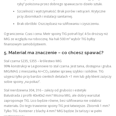
ryby” położona przez dobrego spawacza to dzieło sztuki.
Szczelność i wytrzymałość: Brak porów i wtrąceń. Krytyczne
przy zbiornikach i instalacji sanitarnej.
Brak obróbki: Oszczędzasz na szlifowaniu i czyszczeniu.
Ograniczenia: Czas i cena. Metr spoiny TIG potrafi być 4-5x droższy niż
MIG ze względu na robociznę. Na hali 500 m² wybór TIG byłby
finansowym samobójstwem.
5. Materiał ma znaczenie – co chcesz spawać?
Stal czarna S235, S355 – królestwo MIG
99% konstrukcji w Legionowie to stal czarna. Jest tania, dostępna i gruba.
MIG/MAG z mieszanką Ar+CO₂ załatwi sprawę szybko i solidnie. TIG
użyjesz tylko przy bardzo cienkich detalach <1 mm lub gdy klient zażyczy
sobie spoiny „na pokaz”.
Stal nierdzewna 304, 316 – zależy od grubości i estetyki
Balustrada z profili 40x40x2 mm? Można MIG, ale dobry warsztat
zaproponuje TIG. Lico będzie równe, bez szlifowania nie osłabisz
materiału. Do tego trawienie spoiny TIG jest łatwiejsze. Zbiornik 1 mm?
Tylko TIG. Kontener z blachy 4 mm? MIG będzie 3x tańszy i w pełni