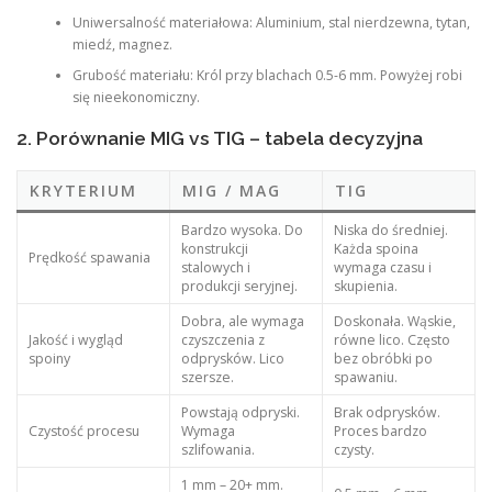
Uniwersalność materiałowa: Aluminium, stal nierdzewna, tytan,
miedź, magnez.
Grubość materiału: Król przy blachach 0.5-6 mm. Powyżej robi
się nieekonomiczny.
2. Porównanie MIG vs TIG – tabela decyzyjna
KRYTERIUM
MIG / MAG
TIG
Bardzo wysoka. Do
Niska do średniej.
konstrukcji
Każda spoina
Prędkość spawania
stalowych i
wymaga czasu i
produkcji seryjnej.
skupienia.
Dobra, ale wymaga
Doskonała. Wąskie,
Jakość i wygląd
czyszczenia z
równe lico. Często
spoiny
odprysków. Lico
bez obróbki po
szersze.
spawaniu.
Powstają odpryski.
Brak odprysków.
Czystość procesu
Wymaga
Proces bardzo
szlifowania.
czysty.
1 mm – 20+ mm.