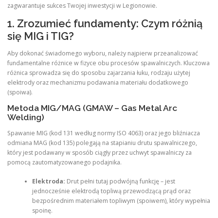
zagwarantuje sukces Twojej inwestycji w Legionowie.
1. Zrozumieć fundamenty: Czym różnią
się MIG i TIG?
Aby dokonać świadomego wyboru, należy najpierw przeanalizować
fundamentalne różnice w fizyce obu procesów spawalniczych. Kluczowa
różnica sprowadza się do sposobu zajarzania łuku, rodzaju użytej
elektrody oraz mechanizmu podawania materiału dodatkowego
(spoiwa).
Metoda MIG/MAG (GMAW – Gas Metal Arc
Welding)
Spawanie MIG (kod 131 według normy ISO 4063) oraz jego bliźniacza
odmiana MAG (kod 135) polegają na stapianiu drutu spawalniczego,
który jest podawany w sposób ciągły przez uchwyt spawalniczy za
pomocą zautomatyzowanego podajnika.
Elektroda:
Drut pełni tutaj podwójną funkcję – jest
jednocześnie elektrodą topliwą przewodzącą prąd oraz
bezpośrednim materiałem topliwym (spoiwem), który wypełnia
spoinę.