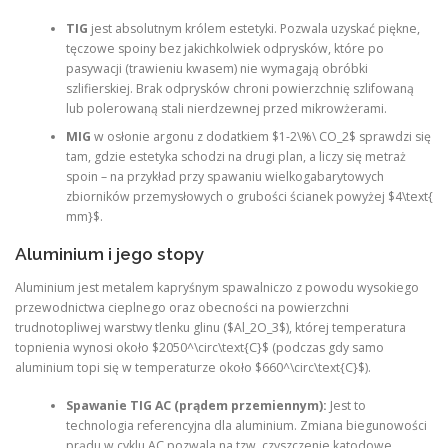
TIG
jest absolutnym królem estetyki. Pozwala uzyskać piękne,
tęczowe spoiny bez jakichkolwiek odprysków, które po
pasywacji (trawieniu kwasem) nie wymagają obróbki
szlifierskiej. Brak odprysków chroni powierzchnię szlifowaną
lub polerowaną stali nierdzewnej przed mikrowżerami.
MIG
w osłonie argonu z dodatkiem $1-2\%\ CO_2$ sprawdzi się
tam, gdzie estetyka schodzi na drugi plan, a liczy się metraż
spoin – na przykład przy spawaniu wielkogabarytowych
zbiorników przemysłowych o grubości ścianek powyżej $4\text{
mm}$.
Aluminium i jego stopy
Aluminium jest metalem kapryśnym spawalniczo z powodu wysokiego
przewodnictwa cieplnego oraz obecności na powierzchni
trudnotopliwej warstwy tlenku glinu ($Al_2O_3$), której temperatura
topnienia wynosi około $2050^\circ\text{C}$ (podczas gdy samo
aluminium topi się w temperaturze około $660^\circ\text{C}$).
Spawanie TIG AC (prądem przemiennym):
Jest to
technologia referencyjna dla aluminium. Zmiana biegunowości
prądu w cyklu AC pozwala na tzw. czyszczenie katodowe