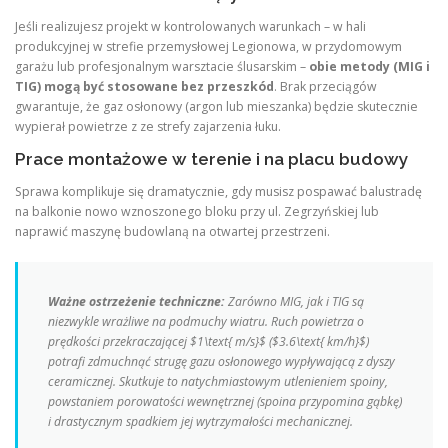
Jeśli realizujesz projekt w kontrolowanych warunkach – w hali
produkcyjnej w strefie przemysłowej Legionowa, w przydomowym
garażu lub profesjonalnym warsztacie ślusarskim –
obie metody (MIG i
TIG) mogą być stosowane bez przeszkód
. Brak przeciągów
gwarantuje, że gaz osłonowy (argon lub mieszanka) będzie skutecznie
wypierał powietrze z ze strefy zajarzenia łuku.
Prace montażowe w terenie i na placu budowy
Sprawa komplikuje się dramatycznie, gdy musisz pospawać balustradę
na balkonie nowo wznoszonego bloku przy ul. Zegrzyńskiej lub
naprawić maszynę budowlaną na otwartej przestrzeni.
Ważne ostrzeżenie techniczne:
Zarówno MIG, jak i TIG są
niezwykle wrażliwe na podmuchy wiatru. Ruch powietrza o
prędkości przekraczającej $1\text{ m/s}$ ($3.6\text{ km/h}$)
potrafi zdmuchnąć strugę gazu osłonowego wypływającą z dyszy
ceramicznej. Skutkuje to natychmiastowym utlenieniem spoiny,
powstaniem porowatości wewnętrznej (spoina przypomina gąbkę)
i drastycznym spadkiem jej wytrzymałości mechanicznej.