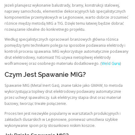
Jeżeli planujesz wykonanie balustrady, bramy, konstrukcji stalowej,
naprawy samochodu, elementów dekoracyjnych lub specjalistycznych
komponentów przemysłowych w Legionowie, warto dobrze zrozumieć
różnice między metodą MIG a TIG. Dzięki temu łatwiej będzie dobrać
rozwiązanie idealne do konkretnego projektu.
Według specjalistycznych opracowań branżowych główna różnica
pomiędzy tymi technikami polega na sposobie podawania elektrody i
kontroli procesu spawania. MIG wykorzystuje automatycznie podawany
drut elektrodowy, natomiast TIG używa nietopliwej elektrody
wolframowej oraz osobnego materiału dodatkowego. (
Weld Guru
)
Czym Jest Spawanie MIG?
Spawanie MIG (Metal Inert Gas), znane także jako GMAW, to metoda
wykorzystująca topliwy drut elektrodowy podawany automatycznie
przez uchwyt spawalniczy. Łuk elektryczny stapia drut oraz materiał
bazowy, tworząc trwałe połączenie.
Proces ten jest niezwykle popularny w warsztatach produkcyjnych i
zakładach ślusarskich w Legionowie, ponieważ umożliwia szybkie
wykonywanie spoin przy stosunkowo niskim koszcie.