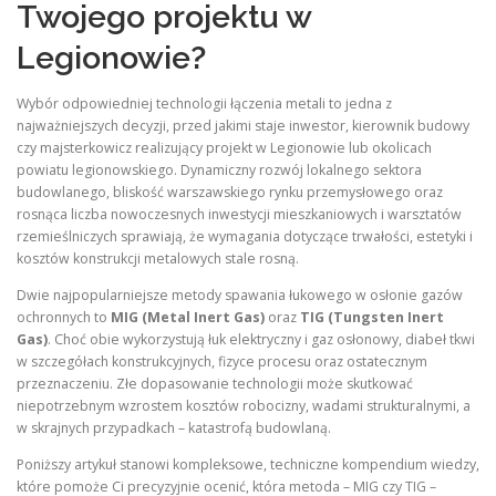
Twojego projektu w
Legionowie?
Wybór odpowiedniej technologii łączenia metali to jedna z
najważniejszych decyzji, przed jakimi staje inwestor, kierownik budowy
czy majsterkowicz realizujący projekt w Legionowie lub okolicach
powiatu legionowskiego. Dynamiczny rozwój lokalnego sektora
budowlanego, bliskość warszawskiego rynku przemysłowego oraz
rosnąca liczba nowoczesnych inwestycji mieszkaniowych i warsztatów
rzemieślniczych sprawiają, że wymagania dotyczące trwałości, estetyki i
kosztów konstrukcji metalowych stale rosną.
Dwie najpopularniejsze metody spawania łukowego w osłonie gazów
ochronnych to
MIG (Metal Inert Gas)
oraz
TIG (Tungsten Inert
Gas)
. Choć obie wykorzystują łuk elektryczny i gaz osłonowy, diabeł tkwi
w szczegółach konstrukcyjnych, fizyce procesu oraz ostatecznym
przeznaczeniu. Złe dopasowanie technologii może skutkować
niepotrzebnym wzrostem kosztów robocizny, wadami strukturalnymi, a
w skrajnych przypadkach – katastrofą budowlaną.
Poniższy artykuł stanowi kompleksowe, techniczne kompendium wiedzy,
które pomoże Ci precyzyjnie ocenić, która metoda – MIG czy TIG –