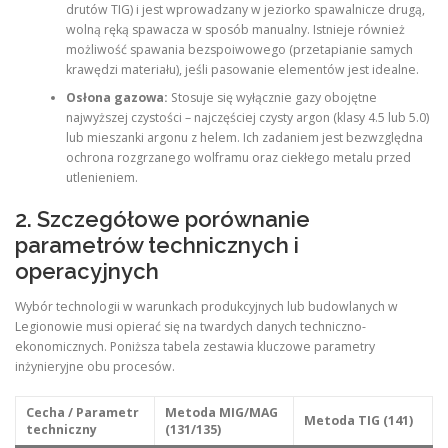
drutów TIG) i jest wprowadzany w jeziorko spawalnicze drugą,
wolną ręką spawacza w sposób manualny. Istnieje również
możliwość spawania bezspoiwowego (przetapianie samych
krawędzi materiału), jeśli pasowanie elementów jest idealne.
Osłona gazowa:
Stosuje się wyłącznie gazy obojętne
najwyższej czystości – najczęściej czysty argon (klasy 4.5 lub 5.0)
lub mieszanki argonu z helem. Ich zadaniem jest bezwzględna
ochrona rozgrzanego wolframu oraz ciekłego metalu przed
utlenieniem.
2. Szczegółowe porównanie
parametrów technicznych i
operacyjnych
Wybór technologii w warunkach produkcyjnych lub budowlanych w
Legionowie musi opierać się na twardych danych techniczno-
ekonomicznych. Poniższa tabela zestawia kluczowe parametry
inżynieryjne obu procesów.
Cecha / Parametr
Metoda MIG/MAG
Metoda TIG (141)
techniczny
(131/135)