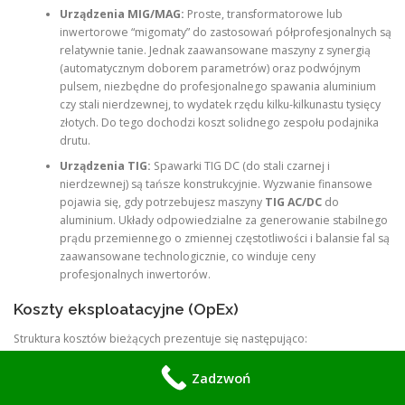
Urządzenia MIG/MAG:
Proste, transformatorowe lub
inwertorowe “migomaty” do zastosowań półprofesjonalnych są
relatywnie tanie. Jednak zaawansowane maszyny z synergią
(automatycznym doborem parametrów) oraz podwójnym
pulsem, niezbędne do profesjonalnego spawania aluminium
czy stali nierdzewnej, to wydatek rzędu kilku-kilkunastu tysięcy
złotych. Do tego dochodzi koszt solidnego zespołu podajnika
drutu.
Urządzenia TIG:
Spawarki TIG DC (do stali czarnej i
nierdzewnej) są tańsze konstrukcyjnie. Wyzwanie finansowe
pojawia się, gdy potrzebujesz maszyny
TIG AC/DC
do
aluminium. Układy odpowiedzialne za generowanie stabilnego
prądu przemiennego o zmiennej częstotliwości i balansie fal są
zaawansowane technologicznie, co winduje ceny
profesjonalnych inwertorów.
Koszty eksploatacyjne (OpEx)
Struktura kosztów bieżących prezentuje się następująco:
Gazy techniczne:
TIG zużywa czysty argon, który jest gazem
Zadzwoń
droższym niż mieszanki argonu z dwutlenkiem węgla