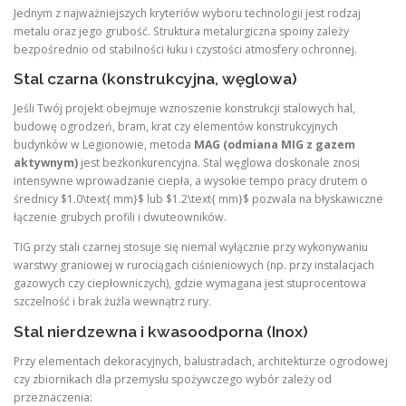
Jednym z najważniejszych kryteriów wyboru technologii jest rodzaj
metalu oraz jego grubość. Struktura metalurgiczna spoiny zależy
bezpośrednio od stabilności łuku i czystości atmosfery ochronnej.
Stal czarna (konstrukcyjna, węglowa)
Jeśli Twój projekt obejmuje wznoszenie konstrukcji stalowych hal,
budowę ogrodzeń, bram, krat czy elementów konstrukcyjnych
budynków w Legionowie, metoda
MAG (odmiana MIG z gazem
aktywnym)
jest bezkonkurencyjna. Stal węglowa doskonale znosi
intensywne wprowadzanie ciepła, a wysokie tempo pracy drutem o
średnicy $1.0\text{ mm}$ lub $1.2\text{ mm}$ pozwala na błyskawiczne
łączenie grubych profili i dwuteowników.
TIG przy stali czarnej stosuje się niemal wyłącznie przy wykonywaniu
warstwy graniowej w rurociągach ciśnieniowych (np. przy instalacjach
gazowych czy ciepłowniczych), gdzie wymagana jest stuprocentowa
szczelność i brak żużla wewnątrz rury.
Stal nierdzewna i kwasoodporna (Inox)
Przy elementach dekoracyjnych, balustradach, architekturze ogrodowej
czy zbiornikach dla przemysłu spożywczego wybór zależy od
przeznaczenia: