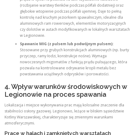
(rozbijanie warstwy tlenków podczas półfali dodatniej) oraz
głębokie wtopienie podczas półfali ujemnej. Daje to pełną
kontrolę nad kruchym jeziorkiem spawalniczym, idealne dla
aluminiowych ram rowerowych, elementów motoryzacyjnych
czy dolotów w autach modyfikowanych w lokalnych warsztatach
w Legionowie.
Spawanie MIG (z pulsem lub podwójnym pulsem):
Stosowane przy grubych konstrukcjach aluminiowych (np. burty
przyczep, ramy łodzi, konstrukcje nośne). Wymaga
nowoczesnych migomatów z funkcją prądu pulsującego, która
pozwala na kontrolowane odrywanie kropli metalu bez
powstawania uciążliwych odprysków i porowatości.
4. Wpływ warunków środowiskowych w
Legionowie na proces spawania
Lokalizacja i miejsce wykonywania prac mają kolosalne znaczenie dla
stabilności osłony gazowej. Legionowo, leżące w bliskim sąsiedztwie
Kotliny Warszawskiej, charakteryzuje się zmiennymi warunkami
atmosferycznymi.
Prace w halach i zamkniętych warsztatach