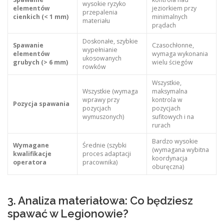
wysokie ryzyko
elementów
jeziorkiem przy
przepalenia
cienkich (< 1 mm)
minimalnych
materiału
prądach
Doskonałe, szybkie
Spawanie
Czasochłonne,
wypełnianie
elementów
wymaga wykonania
ukosowanych
grubych (> 6 mm)
wielu ściegów
rowków
Wszystkie,
Wszystkie (wymaga
maksymalna
wprawy przy
kontrola w
Pozycja spawania
pozycjach
pozycjach
wymuszonych)
sufitowych i na
rurach
Bardzo wysokie
Wymagane
Średnie (szybki
(wymagana wybitna
kwalifikacje
proces adaptacji
koordynacja
operatora
pracownika)
oburęczna)
3. Analiza materiałowa: Co będziesz
spawać w Legionowie?