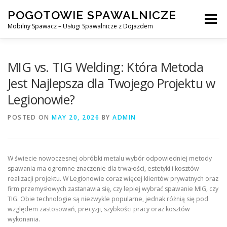
Skip
POGOTOWIE SPAWALNICZE
to
Menu
content
Mobilny Spawacz – Usługi Spawalnicze z Dojazdem
MOBILNY SPAWACZ
WARSZAWA
SPAWACZ
MIG vs. TIG Welding: Która Metoda
Jest Najlepsza dla Twojego Projektu w
Legionowie?
SPAWANIE MIG/MAG (GMAW)
NASZE USŁUGI
POSTED ON
MAY 20, 2026
BY
ADMIN
KONTAKT
W świecie nowoczesnej obróbki metalu wybór odpowiedniej metody
spawania ma ogromne znaczenie dla trwałości, estetyki i kosztów
realizacji projektu. W Legionowie coraz więcej klientów prywatnych oraz
firm przemysłowych zastanawia się, czy lepiej wybrać spawanie MIG, czy
TIG. Obie technologie są niezwykle popularne, jednak różnią się pod
względem zastosowań, precyzji, szybkości pracy oraz kosztów
wykonania.