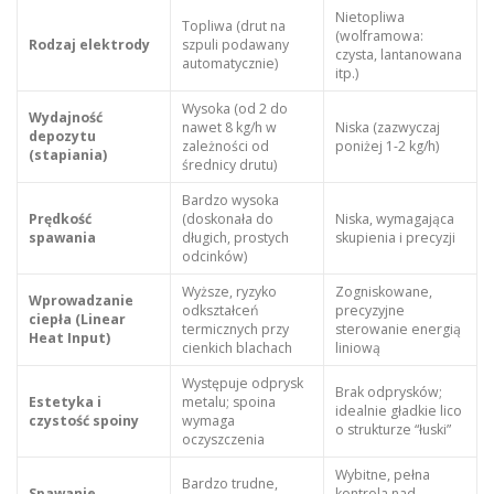
Nietopliwa
Topliwa (drut na
(wolframowa:
Rodzaj elektrody
szpuli podawany
czysta, lantanowana
automatycznie)
itp.)
Wysoka (od 2 do
Wydajność
nawet 8 kg/h w
Niska (zazwyczaj
depozytu
zależności od
poniżej 1-2 kg/h)
(stapiania)
średnicy drutu)
Bardzo wysoka
Prędkość
(doskonała do
Niska, wymagająca
spawania
długich, prostych
skupienia i precyzji
odcinków)
Wyższe, ryzyko
Zogniskowane,
Wprowadzanie
odkształceń
precyzyjne
ciepła (Linear
termicznych przy
sterowanie energią
Heat Input)
cienkich blachach
liniową
Występuje odprysk
Brak odprysków;
Estetyka i
metalu; spoina
idealnie gładkie lico
czystość spoiny
wymaga
o strukturze “łuski”
oczyszczenia
Wybitne, pełna
Bardzo trudne,
Spawanie
kontrola nad