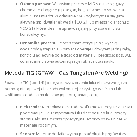
Osłona gazowa:
W czystym procesie MIG stosuje się gazy
chemicznie obojętne (np. argon, hel), głównie do spawania
aluminium i miedzi. W odmianie MAG wykorzystuje się gazy
aktywne (np. dwutlenek węgla $CO_2$ lub mieszanki argonu z
$CO_2$), które idealnie sprawdzają się przy spawaniu stali
konstrukcyjnych.
Dynamika procesu:
Proces charakteryzuje się wysoką
wydajnością stapiania. Spawacz operuje uchwytem jedną ręką,
kontrolując jedynie odległość od materiału i prędkość posuwu,
co znacznie ułatwia automatyzację i skraca czas nauki.
Metoda TIG (GTAW – Gas Tungsten Arc Welding)
Spawanie TIG (kod 141) polega na wytworzeniu łuku elektrycznego za
pomocą nietopliwej elektrody wykonanej z czystego wolframu lub
wolframu z dodatkami tlenków (np. toru, lantan, ceru).
Elektroda:
Nietopliwa elektroda wolframowa jedynie zajarza i
podtrzymuje łuk. Temperatura łuku dochodzi do kilku tysięcy
stopni Celsjusza, tworząc precyzyjne jeziorko spawalnicze w
materiale rodzimym.
Spoiwo:
Materiał dodatkowy ma postać długich prętów (tzw.