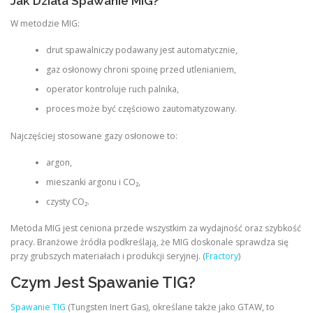
Jak Działa Spawanie MIG?
W metodzie MIG:
drut spawalniczy podawany jest automatycznie,
gaz osłonowy chroni spoinę przed utlenianiem,
operator kontroluje ruch palnika,
proces może być częściowo zautomatyzowany.
Najczęściej stosowane gazy osłonowe to:
argon,
mieszanki argonu i CO₂,
czysty CO₂.
Metoda MIG jest ceniona przede wszystkim za wydajność oraz szybkość
pracy. Branżowe źródła podkreślają, że MIG doskonale sprawdza się
przy grubszych materiałach i produkcji seryjnej. (
Fractory
)
Czym Jest Spawanie TIG?
Spawanie TIG
(Tungsten Inert Gas), określane także jako GTAW, to