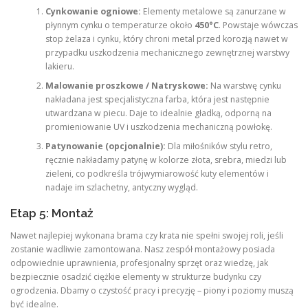
Cynkowanie ogniowe:
Elementy metalowe są zanurzane w
płynnym cynku o temperaturze około
450°C
. Powstaje wówczas
stop żelaza i cynku, który chroni metal przed korozją nawet w
przypadku uszkodzenia mechanicznego zewnętrznej warstwy
lakieru.
Malowanie proszkowe / Natryskowe:
Na warstwę cynku
nakładana jest specjalistyczna farba, która jest następnie
utwardzana w piecu. Daje to idealnie gładką, odporną na
promieniowanie UV i uszkodzenia mechaniczną powłokę.
Patynowanie (opcjonalnie):
Dla miłośników stylu retro,
ręcznie nakładamy patynę w kolorze złota, srebra, miedzi lub
zieleni, co podkreśla trójwymiarowość kuty elementów i
nadaje im szlachetny, antyczny wygląd.
Etap 5: Montaż
Nawet najlepiej wykonana brama czy krata nie spełni swojej roli, jeśli
zostanie wadliwie zamontowana. Nasz zespół montażowy posiada
odpowiednie uprawnienia, profesjonalny sprzęt oraz wiedzę, jak
bezpiecznie osadzić ciężkie elementy w strukturze budynku czy
ogrodzenia. Dbamy o czystość pracy i precyzję – piony i poziomy muszą
być idealne.