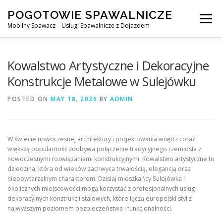
Skip
POGOTOWIE SPAWALNICZE
to
Menu
content
Mobilny Spawacz – Usługi Spawalnicze z Dojazdem
MOBILNY SPAWACZ
WARSZAWA
SPAWACZ
Kowalstwo Artystyczne i Dekoracyjne
Konstrukcje Metalowe w Sulejówku
SPAWANIE MIG/MAG (GMAW)
NASZE USŁUGI
POSTED ON
MAY 18, 2026
BY
ADMIN
KONTAKT
W świecie nowoczesnej architektury i projektowania wnętrz coraz
większą popularność zdobywa połączenie tradycyjnego rzemiosła z
nowoczesnymi rozwiązaniami konstrukcyjnymi. Kowalstwo artystyczne to
dziedzina, która od wieków zachwyca trwałością, elegancją oraz
niepowtarzalnym charakterem. Dzisiaj mieszkańcy Sulejówka i
okolicznych miejscowości mogą korzystać z profesjonalnych usług
dekoracyjnych konstrukcji stalowych, które łączą europejski styl z
najwyższym poziomem bezpieczeństwa i funkcjonalności.