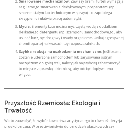
Smarowanie mechanizmów:
Zawiasy bram i furtek wymagają
regularnego smarowania dedykowanymi preparatami (np.
smarem stałym lub technicznym w sprayu), co zapobiega
skrzypieniu i ułatwia pracę automatyki.
Mycie:
Elementy kute można myć czystą wodą z dodatkiem
delikatnego detergentu (np. szamponu samochodowego), aby
usunąć kurz, pył drogowy i osady organiczne. Unikaj agresywnej
chemii opartej na kwasach czy rozpuszczalnikach.
Szybka reakcja na uszkodzenia mechaniczne:
Jeśli brama
zostanie uderzona samochodem lub zarysowana ostrym
narzędziem do gołej stali, należy jak najszybciej zabezpieczyć
to miejsce zaprawką lakierniczą, aby odciąć dopływ tlenu i
wilgoci.
Przyszłość Rzemiosła: Ekologia i
Trwałość
Warto zauważyć, że wybór kowalstwa artystycznego to również decyzja
proekologiczna. W przeciwieństwie do ogrodzeń plastikowych czy