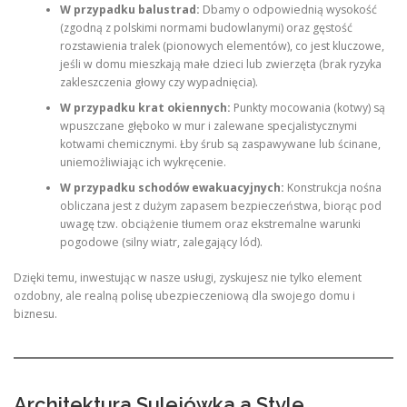
W przypadku balustrad:
Dbamy o odpowiednią wysokość
(zgodną z polskimi normami budowlanymi) oraz gęstość
rozstawienia tralek (pionowych elementów), co jest kluczowe,
jeśli w domu mieszkają małe dzieci lub zwierzęta (brak ryzyka
zakleszczenia głowy czy wypadnięcia).
W przypadku krat okiennych:
Punkty mocowania (kotwy) są
wpuszczane głęboko w mur i zalewane specjalistycznymi
kotwami chemicznymi. Łby śrub są zaspawywane lub ścinane,
uniemożliwiając ich wykręcenie.
W przypadku schodów ewakuacyjnych:
Konstrukcja nośna
obliczana jest z dużym zapasem bezpieczeństwa, biorąc pod
uwagę tzw. obciążenie tłumem oraz ekstremalne warunki
pogodowe (silny wiatr, zalegający lód).
Dzięki temu, inwestując w nasze usługi, zyskujesz nie tylko element
ozdobny, ale realną polisę ubezpieczeniową dla swojego domu i
biznesu.
Architektura Sulejówka a Style