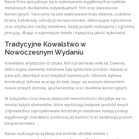
Nasza firma specjalizuje się w wykonywaniu wyjątkowych projektów
metalowych dla klientów indywidualnych, firm oraz inwestorów
komercyjnych. Tworzymy ręcznie wykonywane kraty okienne, ozdobne
bramy, balustrady, schody przeciwpożarowe, dekoracyjne ogrodzenia
oraz artystyczne rzeźby metalowe. Każdy projekt realizujemy z ogromną
precyzją, dbając o najmniejsze detale i najwyższą jakość wykonania.
Tradycyjne Kowalstwo w
Nowoczesnym Wydaniu
Kowalstwo artystyczne to sztuka, która przetrwała setki lat. Dawniej
dekoracyjne elementy metalowe były symbolem prestiżu i luksusu w
pałacach, dworkach oraz miejskich kamienicach. Obecnie stylowe
konstrukcje stalowe wracają do łask, stając się ważnym elementem
nowoczesnych domów, apartamentów oraz obiektów komercyjnych.
W Sulejówku coraz więcej właścicieli nieruchomości decyduje się na
montaż kutych elementów, które wyróżniają budynek spośród innych.
Odpowiednio zaprojektowane konstrukcje metalowe nadają posesji
wyjątkowego charakteru, podnoszą jej wartość oraz zwiększają poziom
bezpieczeństwa.
Nasze realizacje łączą klasyczne techniki obróbki metalu z