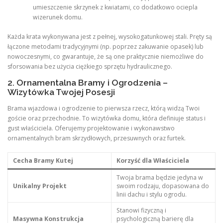
umieszczenie skrzynek z kwiatami, co dodatkowo ociepla
wizerunek domu.
Każda krata wykonywana jest z pełnej, wysokogatunkowej stali. Pręty są
łączone metodami tradycyjnymi (np. poprzez zakuwanie opasek) lub
nowoczesnymi, co gwarantuje, że są one praktycznie niemożliwe do
sforsowania bez użycia ciężkiego sprzętu hydraulicznego.
2. Ornamentalna Bramy i Ogrodzenia –
Wizytówka Twojej Posesji
Brama wjazdowa i ogrodzenie to pierwsza rzecz, którą widzą Twoi
goście oraz przechodnie. To wizytówka domu, która definiuje status i
gust właściciela. Oferujemy projektowanie i wykonawstwo
ornamentalnych bram skrzydłowych, przesuwnych oraz furtek.
Cecha Bramy Kutej
Korzyść dla Właściciela
Twoja brama będzie jedyna w
Unikalny Projekt
swoim rodzaju, dopasowana do
linii dachu i stylu ogrodu.
Stanowi fizyczną i
Masywna Konstrukcja
psychologiczną barierę dla