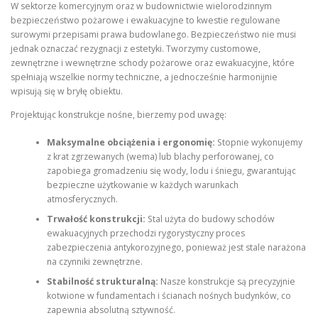
W sektorze komercyjnym oraz w budownictwie wielorodzinnym
bezpieczeństwo pożarowe i ewakuacyjne to kwestie regulowane
surowymi przepisami prawa budowlanego. Bezpieczeństwo nie musi
jednak oznaczać rezygnacji z estetyki. Tworzymy customowe,
zewnętrzne i wewnętrzne schody pożarowe oraz ewakuacyjne, które
spełniają wszelkie normy techniczne, a jednocześnie harmonijnie
wpisują się w bryłę obiektu.
Projektując konstrukcje nośne, bierzemy pod uwagę:
Maksymalne obciążenia i ergonomię:
Stopnie wykonujemy
z krat zgrzewanych (wema) lub blachy perforowanej, co
zapobiega gromadzeniu się wody, lodu i śniegu, gwarantując
bezpieczne użytkowanie w każdych warunkach
atmosferycznych.
Trwałość konstrukcji:
Stal użyta do budowy schodów
ewakuacyjnych przechodzi rygorystyczny proces
zabezpieczenia antykorozyjnego, ponieważ jest stale narażona
na czynniki zewnętrzne.
Stabilność strukturalną:
Nasze konstrukcje są precyzyjnie
kotwione w fundamentach i ścianach nośnych budynków, co
zapewnia absolutną sztywność.