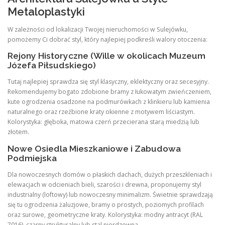
Metaloplastyki
W zależności od lokalizacji Twojej nieruchomości w Sulejówku,
pomożemy Ci dobrać styl, który najlepiej podkreśli walory otoczenia:
Rejony Historyczne (Wille w okolicach Muzeum
Józefa Piłsudskiego)
Tutaj najlepiej sprawdza się styl klasyczny, eklektyczny oraz secesyjny.
Rekomendujemy bogato zdobione bramy z łukowatym zwieńczeniem,
kute ogrodzenia osadzone na podmurówkach z klinkieru lub kamienia
naturalnego oraz rzeźbione kraty okienne z motywem liściastym.
Kolorystyka: głęboka, matowa czerń przecierana starą miedzią lub
złotem.
Nowe Osiedla Mieszkaniowe i Zabudowa
Podmiejska
Dla nowoczesnych domów o płaskich dachach, dużych przeszkleniach i
elewacjach w odcieniach bieli, szarości i drewna, proponujemy styl
industrialny (loftowy) lub nowoczesny minimalizm. Świetnie sprawdzają
się tu ogrodzenia żaluzjowe, bramy o prostych, poziomych profilach
oraz surowe, geometryczne kraty. Kolorystyka: modny antracyt (RAL
7016), czarny strukturalny lub stal nierdzewna.