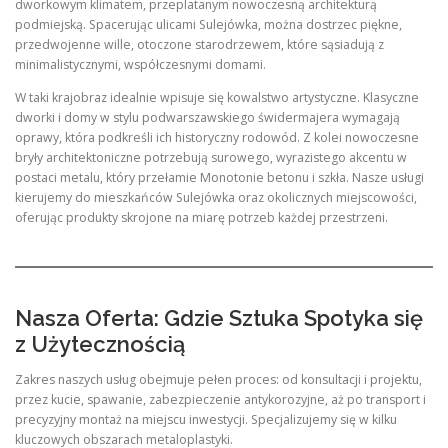
dworkowym klimatem, przeplatanym nowoczesną architekturą
podmiejską. Spacerując ulicami Sulejówka, można dostrzec piękne,
przedwojenne wille, otoczone starodrzewem, które sąsiadują z
minimalistycznymi, współczesnymi domami.
W taki krajobraz idealnie wpisuje się kowalstwo artystyczne. Klasyczne
dworki i domy w stylu podwarszawskiego świdermajera wymagają
oprawy, która podkreśli ich historyczny rodowód. Z kolei nowoczesne
bryły architektoniczne potrzebują surowego, wyrazistego akcentu w
postaci metalu, który przełamie Monotonie betonu i szkła. Nasze usługi
kierujemy do mieszkańców Sulejówka oraz okolicznych miejscowości,
oferując produkty skrojone na miarę potrzeb każdej przestrzeni.
Nasza Oferta: Gdzie Sztuka Spotyka się
z Użytecznością
Zakres naszych usług obejmuje pełen proces: od konsultacji i projektu,
przez kucie, spawanie, zabezpieczenie antykorozyjne, aż po transport i
precyzyjny montaż na miejscu inwestycji. Specjalizujemy się w kilku
kluczowych obszarach metaloplastyki.