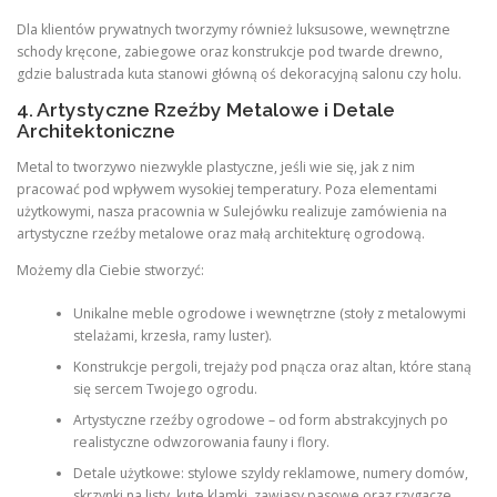
Dla klientów prywatnych tworzymy również luksusowe, wewnętrzne
schody kręcone, zabiegowe oraz konstrukcje pod twarde drewno,
gdzie balustrada kuta stanowi główną oś dekoracyjną salonu czy holu.
4. Artystyczne Rzeźby Metalowe i Detale
Architektoniczne
Metal to tworzywo niezwykle plastyczne, jeśli wie się, jak z nim
pracować pod wpływem wysokiej temperatury. Poza elementami
użytkowymi, nasza pracownia w Sulejówku realizuje zamówienia na
artystyczne rzeźby metalowe oraz małą architekturę ogrodową.
Możemy dla Ciebie stworzyć:
Unikalne meble ogrodowe i wewnętrzne (stoły z metalowymi
stelażami, krzesła, ramy luster).
Konstrukcje pergoli, trejaży pod pnącza oraz altan, które staną
się sercem Twojego ogrodu.
Artystyczne rzeźby ogrodowe – od form abstrakcyjnych po
realistyczne odwzorowania fauny i flory.
Detale użytkowe: stylowe szyldy reklamowe, numery domów,
skrzynki na listy, kute klamki, zawiasy pasowe oraz rzygacze