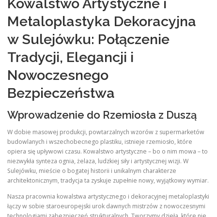
Kowalstwo Artystyczne i
Metaloplastyka Dekoracyjna
w Sulejówku: Połączenie
Tradycji, Elegancji i
Nowoczesnego
Bezpieczeństwa
Wprowadzenie do Rzemiosła z Duszą
W dobie masowej produkcji, powtarzalnych wzorów z supermarketów
budowlanych i wszechobecnego plastiku, istnieje rzemiosło, które
opiera się upływowi czasu. Kowalstwo artystyczne – bo o nim mowa – to
niezwykła synteza ognia, żelaza, ludzkiej siły i artystycznej wizji. W
Sulejówku, mieście o bogatej historii i unikalnym charakterze
architektonicznym, tradycja ta zyskuje zupełnie nowy, wyjątkowy wymiar.
Nasza pracownia kowalstwa artystycznego i dekoracyjnej metaloplastyki
łączy w sobie staroeuropejski urok dawnych mistrzów z nowoczesnymi
technologiami zabezpieczeń strukturalnych. Tworzymy dzieła, które nie