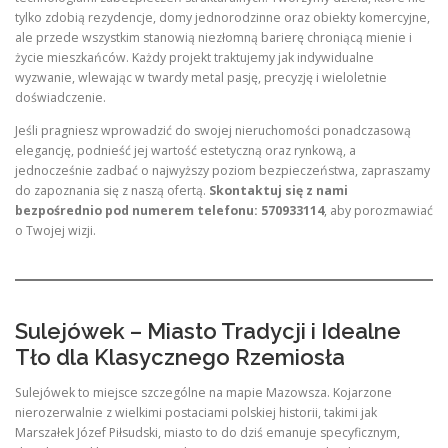
tylko zdobią rezydencje, domy jednorodzinne oraz obiekty komercyjne,
ale przede wszystkim stanowią niezłomną barierę chroniącą mienie i
życie mieszkańców. Każdy projekt traktujemy jak indywidualne
wyzwanie, wlewając w twardy metal pasję, precyzję i wieloletnie
doświadczenie.
Jeśli pragniesz wprowadzić do swojej nieruchomości ponadczasową
elegancję, podnieść jej wartość estetyczną oraz rynkową, a
jednocześnie zadbać o najwyższy poziom bezpieczeństwa, zapraszamy
do zapoznania się z naszą ofertą.
Skontaktuj się z nami
bezpośrednio pod numerem telefonu: 570933114
, aby porozmawiać
o Twojej wizji.
Sulejówek – Miasto Tradycji i Idealne
Tło dla Klasycznego Rzemiosła
Sulejówek to miejsce szczególne na mapie Mazowsza. Kojarzone
nierozerwalnie z wielkimi postaciami polskiej historii, takimi jak
Marszałek Józef Piłsudski, miasto to do dziś emanuje specyficznym,