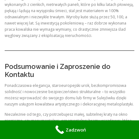
wykonanych z cienkich, nietrwałych paneli, które po kilku latach płowieją,
pękają i lądują na wysypisku śmieci, stal jest materiałem w 100%
odnawialnym i niezwykle trwałym. Wyroby kute służą przez 50, 100, a
nawet więcej lat. Są inwestycją pokoleniową – raz dobrze wykonana
praca kowalska nie wymaga wymiany, co drastycznie zmniejsza ślad
węglowy związany z eksploatacją nieruchomości.
Podsumowanie i Zaproszenie do
Kontaktu
Ponadczasowa elegancja, staroeuropejski urok, bezkompromisowa
solidność i nowoczesne bezpieczeństwo strukturalne – to wszystko
możesz wprowadzić do swojego domu lub firmy w Sulejówku dzięki
naszym usługom kowalstwa artystycznego i dekoracyjnej metaloplastyki.
Niezależnie od tego, czy potrzebujesz małej, subtelnej kraty na okno
piwniczne, czy monumentalnej, ornamentalnej bramy wjazdowej, która
zachwyci każdego przechodnia, jesteśmy gotowi podjąć się tego
Zadzwoń
zadania. Łączymy pasję dawnych rzemieślników z profesjonalizmem