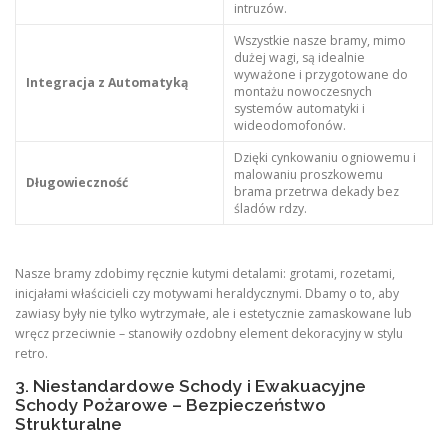
intruzów.
Wszystkie nasze bramy, mimo
dużej wagi, są idealnie
wyważone i przygotowane do
Integracja z Automatyką
montażu nowoczesnych
systemów automatyki i
wideodomofonów.
Dzięki cynkowaniu ogniowemu i
malowaniu proszkowemu
Długowieczność
brama przetrwa dekady bez
śladów rdzy.
Nasze bramy zdobimy ręcznie kutymi detalami: grotami, rozetami,
inicjałami właścicieli czy motywami heraldycznymi. Dbamy o to, aby
zawiasy były nie tylko wytrzymałe, ale i estetycznie zamaskowane lub
wręcz przeciwnie – stanowiły ozdobny element dekoracyjny w stylu
retro.
3. Niestandardowe Schody i Ewakuacyjne
Schody Pożarowe – Bezpieczeństwo
Strukturalne