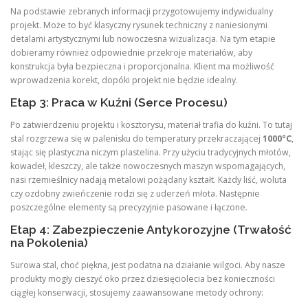
Na podstawie zebranych informacji przygotowujemy indywidualny
projekt. Może to być klasyczny rysunek techniczny z naniesionymi
detalami artystycznymi lub nowoczesna wizualizacja. Na tym etapie
dobieramy również odpowiednie przekroje materiałów, aby
konstrukcja była bezpieczna i proporcjonalna. Klient ma możliwość
wprowadzenia korekt, dopóki projekt nie będzie idealny.
Etap 3: Praca w Kuźni (Serce Procesu)
Po zatwierdzeniu projektu i kosztorysu, materiał trafia do kuźni. To tutaj
stal rozgrzewa się w palenisku do temperatury przekraczającej
1000°C
,
stając się plastyczna niczym plastelina. Przy użyciu tradycyjnych młotów,
kowadeł, kleszczy, ale także nowoczesnych maszyn wspomagających,
nasi rzemieślnicy nadają metalowi pożądany kształt. Każdy liść, woluta
czy ozdobny zwieńczenie rodzi się z uderzeń młota. Następnie
poszczególne elementy są precyzyjnie pasowane i łączone.
Etap 4: Zabezpieczenie Antykorozyjne (Trwałość
na Pokolenia)
Surowa stal, choć piękna, jest podatna na działanie wilgoci. Aby nasze
produkty mogły cieszyć oko przez dziesięciolecia bez konieczności
ciągłej konserwacji, stosujemy zaawansowane metody ochrony: