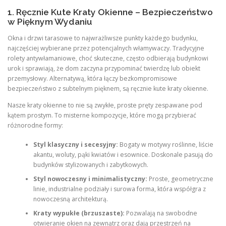
1. Ręcznie Kute Kraty Okienne – Bezpieczeństwo
w Pięknym Wydaniu
Okna i drzwi tarasowe to najwrażliwsze punkty każdego budynku,
najczęściej wybierane przez potencjalnych włamywaczy. Tradycyjne
rolety antywłamaniowe, choć skuteczne, często odbierają budynkowi
urok i sprawiają, że dom zaczyna przypominać twierdzę lub obiekt
przemysłowy. Alternatywą, która łączy bezkompromisowe
bezpieczeństwo z subtelnym pięknem, są ręcznie kute kraty okienne.
Nasze kraty okienne to nie są zwykłe, proste pręty zespawane pod
kątem prostym. To misterne kompozycje, które mogą przybierać
różnorodne formy:
Styl klasyczny i secesyjny:
Bogaty w motywy roślinne, liście
akantu, woluty, pąki kwiatów i esownice. Doskonale pasują do
budynków stylizowanych i zabytkowych.
Styl nowoczesny i minimalistyczny:
Proste, geometryczne
linie, industrialne podziały i surowa forma, która współgra z
nowoczesną architekturą.
Kraty wypukłe (brzuszaste):
Pozwalają na swobodne
otwieranie okien na zewnątrz oraz dają przestrzeń na