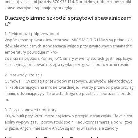
ontaktuj się z nami już dziś: 570 933 114. Doradzimy, dobierzemy środki
konserwacyjne i zaplanujemy przegląd.
Dlaczego zimno szkodzi sprzętowi spawalniczem
u?
1. Elektronika i półprzewodniki
Współczesne spawarki inwertorowe, MIG/MAG, TIG i MMA są pełne ukła
dów elektronicznych. Kondensacja wilgoci przy gwałtownych zmianach t
emperatury powoduje mikro-
zwarcia na płytkach. Poniżej -5°C smary w wentylatorach gęstnieją, łożys
ka zaczynają pracować ciężej, a ryzyko przegrzania po rozruchu rośnie.
2. Przewody i izolacja
Gumowa i PCV izolacja przewodów masowych, uchwytów elektrodowyc
h i kabli sterujących na mrozie twardnieje. Twardy przewód pęka przy zg
inaniu, odsłaniając żyły. To prosta droga do przebicia i porażenia prąde
m.
3. Gazy osłonowe i reduktory
CO₂ w butli przy -20°C może częściowo przejść w stan ciekły. Efekt: niest
abilny wypływ gazu i porowatość spoin. Reduktory zamarzają od wilgoci
w gazie. Argon i mieszanki Ar/CO₂ są mniej wrażliwe, ale zawory