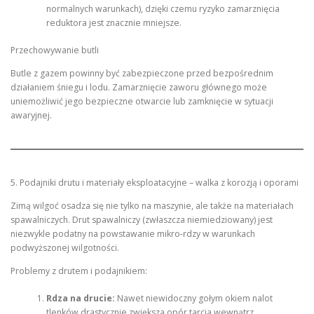
normalnych warunkach), dzięki czemu ryzyko zamarznięcia
reduktora jest znacznie mniejsze.
Przechowywanie butli
Butle z gazem powinny być zabezpieczone przed bezpośrednim
działaniem śniegu i lodu. Zamarznięcie zaworu głównego może
uniemożliwić jego bezpieczne otwarcie lub zamknięcie w sytuacji
awaryjnej.
5. Podajniki drutu i materiały eksploatacyjne – walka z korozją i oporami
Zimą wilgoć osadza się nie tylko na maszynie, ale także na materiałach
spawalniczych. Drut spawalniczy (zwłaszcza niemiedziowany) jest
niezwykle podatny na powstawanie mikro-rdzy w warunkach
podwyższonej wilgotności.
Problemy z drutem i podajnikiem:
Rdza na drucie:
Nawet niewidoczny gołym okiem nalot
tlenków drastycznie zwiększa opór tarcia wewnątrz