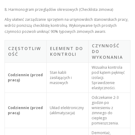
8. Harmonogram przeglądów okresowych (Checklista zimowa)
Aby ułatwić zarządzanie sprzętem na ursynowskich stanowiskach pracy,
wdróż poniższą checklistę kontrolną. Wykonywanie tych prostych
czynności pozwoli uniknąć 90% typowych zimowych awarii.
CZYNNOŚĆ
CZĘSTOTLIW
ELEMENT DO
DO
OŚĆ
KONTROLI
WYKONANIA
Wizualna kontrola
Stan kabli
pod kątem pęknięć
Codziennie (przed
zasilających i
izolacji.
pracą)
masowych
Sprawdzenie
elastyczności.
Odczekanie 2-3
godzin po
Codziennie (przed
Układ elektroniczny
wniesieniu z
pracą)
(aklimatyzacja)
zimnego do
ciepłego
pomieszczenia.
Demontaż,