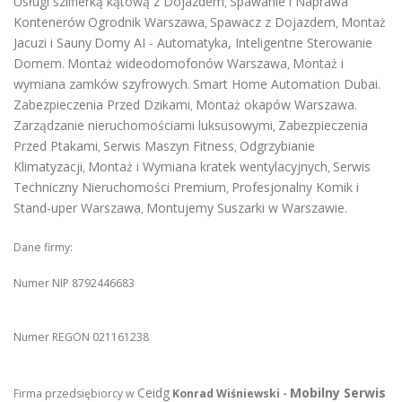
Usługi szlifierką kątową z Dojazdem
Spawanie i Naprawa
,
Kontenerów
Ogrodnik Warszawa
Spawacz z Dojazdem
Montaż
,
,
Jacuzi i Sauny
Domy AI - Automatyka, Inteligentne Sterowanie
Domem
Montaż wideodomofonów Warszawa
Montaż i
.
,
wymiana zamków szyfrowych
Smart Home Automation Dubai
.
.
Zabezpieczenia Przed Dzikami
Montaż okapów Warszawa
,
.
Zarządzanie nieruchomościami luksusowymi
Zabezpieczenia
,
Przed Ptakami
Serwis Maszyn Fitness
Odgrzybianie
,
,
Klimatyzacji
Montaż i Wymiana kratek wentylacyjnych
Serwis
,
,
Techniczny Nieruchomości Premium
Profesjonalny Komik i
,
Stand-uper Warszawa
Montujemy Suszarki w Warszawie
,
.
Dane firmy:
Numer NIP 8792446683
Numer REGON 021161238
Ceidg
Mobilny Serwis
Firma przedsiębiorcy w
Konrad Wiśniewski -