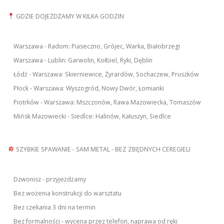
GDZIE DOJEŻDŻAMY W KILKA GODZIN
Warszawa - Radom: Piaseczno, Grójec, Warka, Białobrzegi
Warszawa - Lublin: Garwolin, Kołbiel, Ryki, Dęblin
Łódź - Warszawa: Skierniewice, Żyrardów, Sochaczew, Pruszków
Płock - Warszawa: Wyszogród, Nowy Dwór, Łomianki
Piotrków - Warszawa: Mszczonów, Rawa Mazowiecka, Tomaszów
Mińsk Mazowiecki - Siedlce: Halinów, Kałuszyn, Siedlce
SZYBKIE SPAWANIE - SAM METAL - BEZ ZBĘDNYCH CEREGIELI
Dzwonisz - przyjeżdżamy
Bez wożenia konstrukcji do warsztatu
Bez czekania 3 dni na termin
Bez formalności - wycena przez telefon, naprawa od ręki