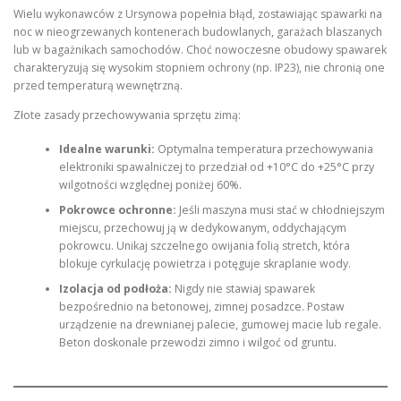
Wielu wykonawców z Ursynowa popełnia błąd, zostawiając spawarki na
noc w nieogrzewanych kontenerach budowlanych, garażach blaszanych
lub w bagażnikach samochodów. Choć nowoczesne obudowy spawarek
charakteryzują się wysokim stopniem ochrony (np. IP23), nie chronią one
przed temperaturą wewnętrzną.
Złote zasady przechowywania sprzętu zimą:
Idealne warunki:
Optymalna temperatura przechowywania
elektroniki spawalniczej to przedział od +10°C do +25°C przy
wilgotności względnej poniżej 60%.
Pokrowce ochronne:
Jeśli maszyna musi stać w chłodniejszym
miejscu, przechowuj ją w dedykowanym, oddychającym
pokrowcu. Unikaj szczelnego owijania folią stretch, która
blokuje cyrkulację powietrza i potęguje skraplanie wody.
Izolacja od podłoża:
Nigdy nie stawiaj spawarek
bezpośrednio na betonowej, zimnej posadzce. Postaw
urządzenie na drewnianej palecie, gumowej macie lub regale.
Beton doskonale przewodzi zimno i wilgoć od gruntu.