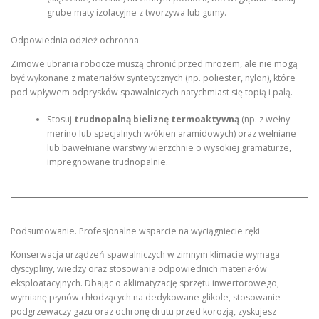
grube maty izolacyjne z tworzywa lub gumy.
Odpowiednia odzież ochronna
Zimowe ubrania robocze muszą chronić przed mrozem, ale nie mogą
być wykonane z materiałów syntetycznych (np. poliester, nylon), które
pod wpływem odprysków spawalniczych natychmiast się topią i palą.
Stosuj
trudnopalną bieliznę termoaktywną
(np. z wełny
merino lub specjalnych włókien aramidowych) oraz wełniane
lub bawełniane warstwy wierzchnie o wysokiej gramaturze,
impregnowane trudnopalnie.
Podsumowanie. Profesjonalne wsparcie na wyciągnięcie ręki
Konserwacja urządzeń spawalniczych w zimnym klimacie wymaga
dyscypliny, wiedzy oraz stosowania odpowiednich materiałów
eksploatacyjnych. Dbając o aklimatyzację sprzętu inwertorowego,
wymianę płynów chłodzących na dedykowane glikole, stosowanie
podgrzewaczy gazu oraz ochronę drutu przed korozją, zyskujesz