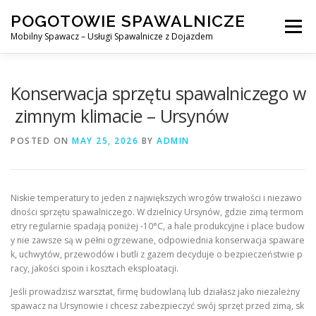
Skip
POGOTOWIE SPAWALNICZE
to
Menu
content
Mobilny Spawacz – Usługi Spawalnicze z Dojazdem
MOBILNY SPAWACZ
WARSZAWA
SPAWACZ
Konserwacja sprzętu spawalniczego w
zimnym klimacie – Ursynów
SPAWANIE MIG/MAG (GMAW)
NASZE USŁUGI
POSTED ON
MAY 25, 2026
BY
ADMIN
KONTAKT
Niskie temperatury to jeden z największych wrogów trwałości i niezawo
dności sprzętu spawalniczego. W dzielnicy Ursynów, gdzie zimą termom
etry regularnie spadają poniżej -10°C, a hale produkcyjne i place budow
y nie zawsze są w pełni ogrzewane, odpowiednia konserwacja spaware
k, uchwytów, przewodów i butli z gazem decyduje o bezpieczeństwie p
racy, jakości spoin i kosztach eksploatacji.
Jeśli prowadzisz warsztat, firmę budowlaną lub działasz jako niezależny
spawacz na Ursynowie i chcesz zabezpieczyć swój sprzęt przed zimą, sk