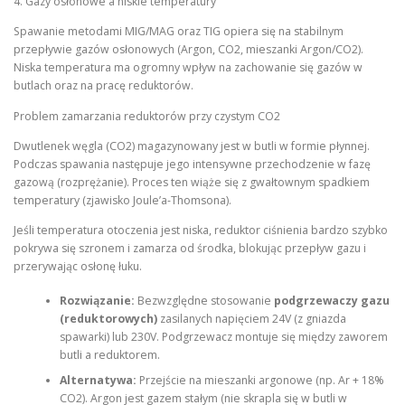
4. Gazy osłonowe a niskie temperatury
Spawanie metodami MIG/MAG oraz TIG opiera się na stabilnym
przepływie gazów osłonowych (Argon, CO2, mieszanki Argon/CO2).
Niska temperatura ma ogromny wpływ na zachowanie się gazów w
butlach oraz na pracę reduktorów.
Problem zamarzania reduktorów przy czystym CO2
Dwutlenek węgla (CO2) magazynowany jest w butli w formie płynnej.
Podczas spawania następuje jego intensywne przechodzenie w fazę
gazową (rozprężanie). Proces ten wiąże się z gwałtownym spadkiem
temperatury (zjawisko Joule’a-Thomsona).
Jeśli temperatura otoczenia jest niska, reduktor ciśnienia bardzo szybko
pokrywa się szronem i zamarza od środka, blokując przepływ gazu i
przerywając osłonę łuku.
Rozwiązanie:
Bezwzględne stosowanie
podgrzewaczy gazu
(reduktorowych)
zasilanych napięciem 24V (z gniazda
spawarki) lub 230V. Podgrzewacz montuje się między zaworem
butli a reduktorem.
Alternatywa:
Przejście na mieszanki argonowe (np. Ar + 18%
CO2). Argon jest gazem stałym (nie skrapla się w butli w