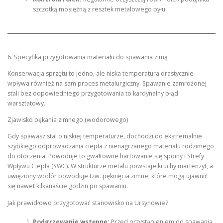
szczotką mosiężną z resztek metalowego pyłu.
6. Specyfika przygotowania materiału do spawania zimą
Konserwacja sprzętu to jedno, ale niska temperatura drastycznie
wpływa również na sam proces metalurgiczny. Spawanie zamrożonej
stali bez odpowiedniego przygotowania to kardynalny błąd
warsztatowy.
Zjawisko pękania zimnego (wodorowego)
Gdy spawasz stal o niskiej temperaturze, dochodzi do ekstremalnie
szybkiego odprowadzania ciepła z nienagrzanego materiału rodzimego
do otoczenia. Powoduje to gwałtowne hartowanie się spoiny i Strefy
Wpływu Ciepła (SWC). W strukturze metalu powstaje kruchy martenzyt, a
uwięziony wodór powoduje tzw. pęknięcia zimne, które mogą ujawnić
się nawet kilkanaście godzin po spawaniu.
Jak prawidłowo przygotować stanowisko na Ursynowie?
Podgrzewanie wstępne:
Przed przystąpieniem do spawania