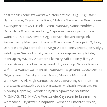
Pogotowie
Nasz mobilny serwis w Warszawie oferuje wiele usług:
Hydrauliczne
Czyszczenie Parą
Mobilny Spawacz w Warszawie
,
,
,
Awaryjne naprawy Furtek i Bram
Naprawy Samochodów z
,
Dojazdem
Warsztat mobilny
Naprawa i serwis jacuzzi oraz
,
,
wanien SPA
Poszukiwanie zgubionych złotych obrączek
,
,
Serwisujemy Maszyny Fitness w Warszawie
Agencja SEO
Taxi
,
,
,
Usługi elektryka samochodowego z dojazdem
,
Montujemy płyty
indukcyjne
Serwis klimatyzacji w domu
naprawiamy fotele
,
,
,
Montujemy wizjery z kamerą i kamery wifi
Robimy filmy z
,
drona
Awaryjnie otwieramy zamki
Flyxpress.pl
Serwis Kamer
,
,
,
Wifi
SEO Warszawa
Montaż, Naprawa, Wymiana, Czyszczenie i
,
,
Odgrzybianie Klimatyzacji w Domu
Mobilny Mechanik
,
Warszawa & Elektryk Samochodowy
zapraszamy serdecznie do
skorzystania z naszych usług w Warszawie i okolicach. Posiadamy też
Mobilną Naprawę i wymianę rynien
Spawanie na zimno
,
MIG/MAG, TIG, MMA w Warszawie
Czyszczenie Laserem w
,
Warszawie
Czyszczenie naprawa, wymiana i montaż rynien
.
,