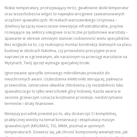
Niskie temperatury, przeszywający mróz, gwałtowne skoki temperatur
oraz wszechobecna wilgoć to najwięksi wrogowie zaawansowanych
urządzeń spawalniczych. W realiach warszawskiego Ursynowa –
dzielnicy łączącej nowoczesne inwestycje infrastrukturalne, prężnie
rozwijające się sektory usługowe oraz liczne przydomowe warsztaty –
spawanie w okresie zimowym stanowi codzienność wielu specjalistów.
Bez względu na to, czy realizujesz montaż konstrukcji stalowych na placu
budowy w okolicach Natolina, czy prowadzisz precyzyjne prace
naprawcze w ogrzewanym, ale narażonym na przeciągi warsztacie na
Wyżynach, Twój sprzęt wymaga specjalnej troski.
Ignorowanie specyfiki zimowego mikroklimatu prowadzi do
nieuchronnych awarii. Uszkodzenia elektroniki sterującej, pęknięcia
przewodów, zamarzanie układów chłodzenia czy niestabilność łuku
spawalniczego to tylko wierzchołek góry lodowej. Każda awaria w
sezonie grzewczym oznacza kosztowne przestoje, niedotrzymanie
terminów i straty finansowe.
Niniejszy poradnik powstał po to, aby dostarczyć Ci kompletnej,
praktycznej wiedzy na temat konserwacji i eksploatacji maszyn
spawalniczych (MIG/MAG, TIG, MMA, plazma) w ujemnych
temperaturach. Dowiesz się, jak chronić komponenty wewnętrzne, jak