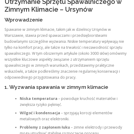
Utrzymanie Sprzętu Spawalniczego w
Zimnym Klimacie – Ursynów
Wprowadzenie
Spawanie w zimnym klimacie, takim jak w dzielnicy Ursynów w
Warszawie, stawia przed spawaczami i przedsiębiorstwami
budowlanymi szczególne wyzwania. Niskie temperatury wpływają nie
tylko na komfort pracy, ale także na trwałość i niezawodność sprzętu
spawalniczego. W tym obszernym artykule (około 3000 słów) omówimy
wszystkie kluczowe aspekty związane z utrzymaniem sprzętu
spawalniczego w zimnych warunkach, przedstawimy praktyczne
wskazówki, a także podkreślimy znaczenie regularnej konserwacji i
odpowiedniego przygotowania do pracy.
1. Wyzwania spawania w zimnym klimacie
Niska temperatura
– powoduje kruchość materiałów i
zwiększa ryzyko pęknięć.
Wilgoć i kondensacja
– sprzyjają korozji elementów
metalowych oraz elektroniki.
Problemy z zapłonem łuku
– zimne elektrody i przewody
mogą utrudniać stabilne rozpoczęcie procesu.