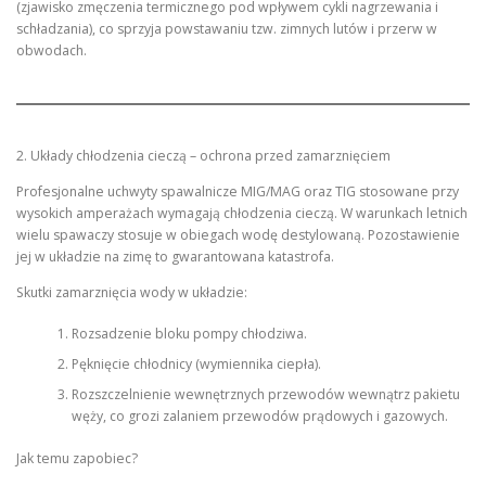
(zjawisko zmęczenia termicznego pod wpływem cykli nagrzewania i
schładzania), co sprzyja powstawaniu tzw. zimnych lutów i przerw w
obwodach.
2. Układy chłodzenia cieczą – ochrona przed zamarznięciem
Profesjonalne uchwyty spawalnicze MIG/MAG oraz TIG stosowane przy
wysokich amperażach wymagają chłodzenia cieczą. W warunkach letnich
wielu spawaczy stosuje w obiegach wodę destylowaną. Pozostawienie
jej w układzie na zimę to gwarantowana katastrofa.
Skutki zamarznięcia wody w układzie:
Rozsadzenie bloku pompy chłodziwa.
Pęknięcie chłodnicy (wymiennika ciepła).
Rozszczelnienie wewnętrznych przewodów wewnątrz pakietu
węży, co grozi zalaniem przewodów prądowych i gazowych.
Jak temu zapobiec?