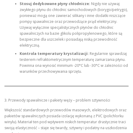
Stosuj dedykowane płyny chłodnicze:
Nigdy nie używaj
zwykłego płynu do chłodnic samochodowych (borygo/petrygo),
ponieważ mogą one zawierać silikany i inne dodatki niszczące
pompy spawalnicze oraz przewodzące prąd elektryczny.
Używaj wyłącznie specjalistycznych płynów do chłodnic
spawalniczych na bazie glikolu polipropylenowego, które są
bezpieczne dla uszczelek i posiadają niską przewodność
elektryczną.
Kontrola temperatury krystalizacji:
Regularnie sprawdzaj
testerem refraktometrycznym temperaturę zamarzania płynu.
Powinna ona wynosić minimum -20°C lub -30°C w zależności od
warunków przechowywania sprzętu.
3. Przewody spawalnicze i pakiety węży – problem sztywności
Większość standardowych przewodów masowych, elektrodowych oraz
pakietów spawalniczych posiada izolację wykonaną z PVC (polichlorku
winylu). Materiał ten pod wpływem niskich temperatur drastycznie traci
swoją elastyczność – staje się twardy, sztywny i podatny na uszkodzenia