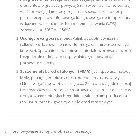
elementów o grubości powyżej 5 mm w temperaturze poniżej
+5°C, bezwzględnie podgrzej strefę spawania za pomocą
palnika propanowo-tlenowego lub gazowego do temperatury
wskazanej w instrukcji technologicznej spawania (WPS) –
zazwyczaj od 60°C do 150°C.
Usunięcie wilgoci i szronu:
Palnik pozwoli również na
całkowite odparowanie niewidocznego szronu z ukosowanych
krawędzi. Spawanie na wilgotnym materiale wprowadza wodór
bezpośrednio do jeziorka spawalniczego, powodując
porowatość spoiny.
Suszenie elektrod otulonych (MMA):
Jeśli spawasz metodą
MMA, pamiętaj, że otuliny elektrod (zwłaszcza zasadowych)
chłoną wilgoć z powietrza jak gąbka. Zimą bezwzględnie stosuj
termosy spawalnicze oraz przeprowadzaj suszenie elektrod w
dedykowanych piecykach zgodnie z zaleceniami producenta
(np. 350°C przez 2 godziny dla elektrod zasadowych).
7. Przechowywanie sprzętu w okresach przestoju