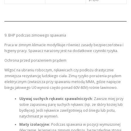
9. BHP podczas zimowego spawania
Praca w zimnym klimacie modyfikuje również zasady bezpieczeństwa i
higieny pracy. Spawacz narażony jest na dodatkowe czynniki ryzyka.
Ochrona przed porażeniem prądem
Wilgoć na ubraniu roboczym, rękawicach czy podłożu drastycznie
zmniejsza rezystancję ludzkiego ciała. Zimą ryzyko porażenia prądem
elektrycznym (zwłaszcza przy spawaniu metodą MMA, gdzie napięcie
biegu jałowego U0 wynosi często ponad 60V-80V) rośnie lawinowo.
Używaj suchych rękawic spawalniczych:
Zawsze miej przy
sobie zapasową parę suchych rękawic (np. ze skóry koziej lub
bydlęcej). Jeśli rękawice zawilgotnieją od śniegu lub potu,
natychmiast je wymień.
Maty izolacyjne:
Podczas spawania w pozycji wymuszonej
(klęczenie, leżenie) na zimnym podłożu, bezwzględnie stosuj