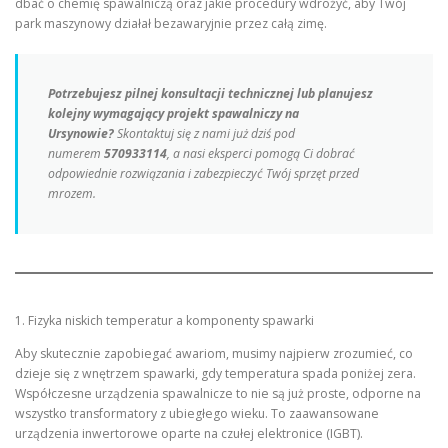
dbać o chemię spawalniczą oraz jakie procedury wdrożyć, aby Twój
park maszynowy działał bezawaryjnie przez całą zimę.
Potrzebujesz pilnej konsultacji technicznej lub planujesz
kolejny wymagający projekt spawalniczy na
Ursynowie?
Skontaktuj się z nami już dziś pod
numerem
570933114
, a nasi eksperci pomogą Ci dobrać
odpowiednie rozwiązania i zabezpieczyć Twój sprzęt przed
mrozem.
1. Fizyka niskich temperatur a komponenty spawarki
Aby skutecznie zapobiegać awariom, musimy najpierw zrozumieć, co
dzieje się z wnętrzem spawarki, gdy temperatura spada poniżej zera.
Współczesne urządzenia spawalnicze to nie są już proste, odporne na
wszystko transformatory z ubiegłego wieku. To zaawansowane
urządzenia inwertorowe oparte na czułej elektronice (IGBT).