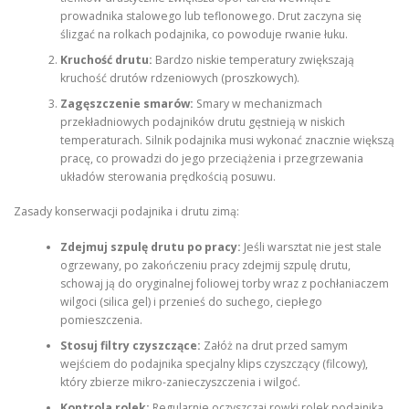
prowadnika stalowego lub teflonowego. Drut zaczyna się
ślizgać na rolkach podajnika, co powoduje rwanie łuku.
Kruchość drutu:
Bardzo niskie temperatury zwiększają
kruchość drutów rdzeniowych (proszkowych).
Zagęszczenie smarów:
Smary w mechanizmach
przekładniowych podajników drutu gęstnieją w niskich
temperaturach. Silnik podajnika musi wykonać znacznie większą
pracę, co prowadzi do jego przeciążenia i przegrzewania
układów sterowania prędkością posuwu.
Zasady konserwacji podajnika i drutu zimą:
Zdejmuj szpulę drutu po pracy:
Jeśli warsztat nie jest stale
ogrzewany, po zakończeniu pracy zdejmij szpulę drutu,
schowaj ją do oryginalnej foliowej torby wraz z pochłaniaczem
wilgoci (silica gel) i przenieś do suchego, ciepłego
pomieszczenia.
Stosuj filtry czyszczące:
Załóż na drut przed samym
wejściem do podajnika specjalny klips czyszczący (filcowy),
który zbierze mikro-zanieczyszczenia i wilgoć.
Kontrola rolek:
Regularnie oczyszczaj rowki rolek podajnika