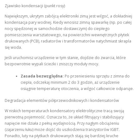
Zjawisko kondensacji (punkt rosy)
Największym, ukrytym zabójcą elektroniki zimą jest wilgoć, a dokładniej
kondensacja pary wodnej. Kiedy wnosisz zimną spawarkę (np. po całej
nocy spędzonej w samochodzie dostawczym) do ciepłego
pomieszczenia warsztatowego, na powierzchni wewnętrznych płytek
drukowanych (PCB), radiatorów i transformatorów natychmiast skrapla
się woda.
Jeśli uruchomisz urządzenie w tym stanie, dojdzie do zwarcia, które
bezpowrotnie wypali ścieżki i zniszczy moduły mocy.
Zasada bezwzględna:
Po przeniesieniu sprzętu z zimna do
ciepła, odczekaj minimum 2 do 3 godzin, aż urządzenie
osiągnie temperaturę otoczenia, a wilgoć całkowicie odparuje.
Degradacja elementów półprzewodnikowych i kondensatorów
W niskich temperaturach kondensatory elektrolityczne tracą swoją
pierwotną pojemność. Oznacza to, że układ filtrujący i stabilizujący
napięcie nie działa z pełną wydajnością. Przy nagłym obciążeniu
(zajarzeniu łuku) może dojść do uszkodzenia tranzystorów IGBT.
Ponadto, luty na płytkach drukowanych stają się bardziej kruche