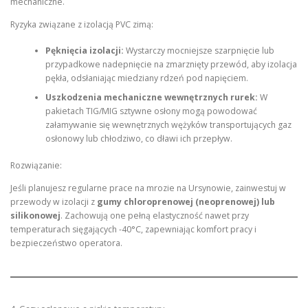
mechaniczne.
Ryzyka związane z izolacją PVC zimą:
Pęknięcia izolacji:
Wystarczy mocniejsze szarpnięcie lub
przypadkowe nadepnięcie na zmarznięty przewód, aby izolacja
pękła, odsłaniając miedziany rdzeń pod napięciem.
Uszkodzenia mechaniczne wewnętrznych rurek:
W
pakietach TIG/MIG sztywne osłony mogą powodować
załamywanie się wewnętrznych wężyków transportujących gaz
osłonowy lub chłodziwo, co dławi ich przepływ.
Rozwiązanie:
Jeśli planujesz regularne prace na mrozie na Ursynowie, zainwestuj w
przewody w izolacji z
gumy chloroprenowej (neoprenowej) lub
silikonowej
. Zachowują one pełną elastyczność nawet przy
temperaturach sięgających -40°C, zapewniając komfort pracy i
bezpieczeństwo operatora.