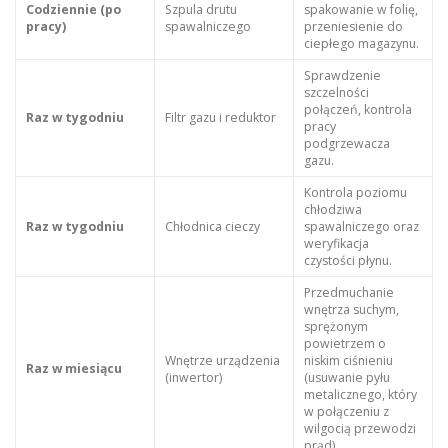
Codziennie (po
Szpula drutu
spakowanie w folię,
pracy)
spawalniczego
przeniesienie do
ciepłego magazynu.
Sprawdzenie
szczelności
połączeń, kontrola
Raz w tygodniu
Filtr gazu i reduktor
pracy
podgrzewacza
gazu.
Kontrola poziomu
chłodziwa
Raz w tygodniu
Chłodnica cieczy
spawalniczego oraz
weryfikacja
czystości płynu.
Przedmuchanie
wnętrza suchym,
sprężonym
powietrzem o
Wnętrze urządzenia
niskim ciśnieniu
Raz w miesiącu
(inwertor)
(usuwanie pyłu
metalicznego, który
w połączeniu z
wilgocią przewodzi
prąd).