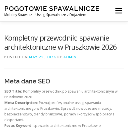
Skip
POGOTOWIE SPAWALNICZE
to
Menu
content
Mobilny Spawacz – Usługi Spawalnicze z Dojazdem
MOBILNY SPAWACZ
WARSZAWA
SPAWACZ
Kompletny przewodnik: spawanie
architektoniczne w Pruszkowie 2026
SPAWANIE MIG/MAG (GMAW)
NASZE USŁUGI
POSTED ON
MAY 29, 2026
BY
ADMIN
KONTAKT
Meta dane SEO
SEO Title:
Kompletny przewodnik po spawaniu architektonicznym w
Pruszkowie 2026
Meta Description:
Poznaj profesjonalne usługi spawania
architektonicznego w Pruszkowie. Sprawdź nowoczesne metody,
bezpieczeństwo, trendy branżowe, porady i korzyści współpracy z
ekspertami.
Focus Keyword:
spawanie architektoniczne w Pruszkowie