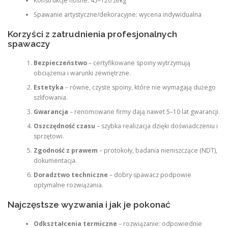
Konstrukcje nośne: 45–120 zł/kg
Spawanie artystyczne/dekoracyjne: wycena indywidualna
Korzyści z zatrudnienia profesjonalnych
spawaczy
Bezpieczeństwo
– certyfikowane spoiny wytrzymują
obciążenia i warunki zewnętrzne.
Estetyka
– równe, czyste spoiny, które nie wymagają dużego
szlifowania.
Gwarancja
– renomowane firmy dają nawet 5–10 lat gwarancji.
Oszczędność czasu
– szybka realizacja dzięki doświadczeniu i
sprzętowi.
Zgodność z prawem
– protokoły, badania nieniszczące (NDT),
dokumentacja.
Doradztwo techniczne
– dobry spawacz podpowie
optymalne rozwiązania.
Najczęstsze wyzwania i jak je pokonać
Odkształcenia termiczne
– rozwiązanie: odpowiednie