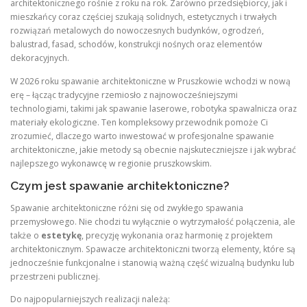
architektonicznego rośnie z roku na rok. Zarówno przedsiębiorcy, jak i
mieszkańcy coraz częściej szukają solidnych, estetycznych i trwałych
rozwiązań metalowych do nowoczesnych budynków, ogrodzeń,
balustrad, fasad, schodów, konstrukcji nośnych oraz elementów
dekoracyjnych.
W 2026 roku spawanie architektoniczne w Pruszkowie wchodzi w nową
erę – łącząc tradycyjne rzemiosło z najnowocześniejszymi
technologiami, takimi jak spawanie laserowe, robotyka spawalnicza oraz
materiały ekologiczne. Ten kompleksowy przewodnik pomoże Ci
zrozumieć, dlaczego warto inwestować w profesjonalne spawanie
architektoniczne, jakie metody są obecnie najskuteczniejsze i jak wybrać
najlepszego wykonawcę w regionie pruszkowskim.
Czym jest spawanie architektoniczne?
Spawanie architektoniczne różni się od zwykłego spawania
przemysłowego. Nie chodzi tu wyłącznie o wytrzymałość połączenia, ale
także o
estetykę
, precyzję wykonania oraz harmonię z projektem
architektonicznym. Spawacze architektoniczni tworzą elementy, które są
jednocześnie funkcjonalne i stanowią ważną część wizualną budynku lub
przestrzeni publicznej.
Do najpopularniejszych realizacji należą: