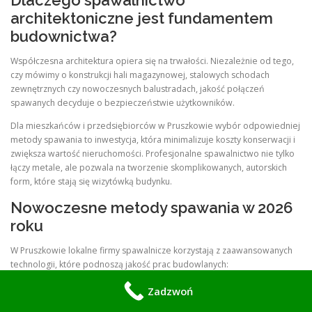
Dlaczego spawalnictwo
architektoniczne jest fundamentem
budownictwa?
Współczesna architektura opiera się na trwałości. Niezależnie od tego,
czy mówimy o konstrukcji hali magazynowej, stalowych schodach
zewnętrznych czy nowoczesnych balustradach, jakość połączeń
spawanych decyduje o bezpieczeństwie użytkowników.
Dla mieszkańców i przedsiębiorców w Pruszkowie wybór odpowiedniej
metody spawania to inwestycja, która minimalizuje koszty konserwacji i
zwiększa wartość nieruchomości. Profesjonalne spawalnictwo nie tylko
łączy metale, ale pozwala na tworzenie skomplikowanych, autorskich
form, które stają się wizytówką budynku.
Nowoczesne metody spawania w 2026
roku
W Pruszkowie lokalne firmy spawalnicze korzystają z zaawansowanych
technologii, które podnoszą jakość prac budowlanych:
Zadzwoń
TIG (Gas Tungsten Arc Welding):
Metoda idealna do prac
wymagających wysokiej precyzji i estetyki, szczególnie przy