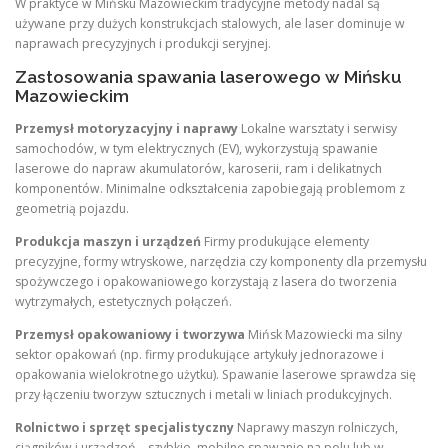
W praktyce w Mińsku Mazowieckim tradycyjne metody nadal są
używane przy dużych konstrukcjach stalowych, ale laser dominuje w
naprawach precyzyjnych i produkcji seryjnej.
Zastosowania spawania laserowego w Mińsku
Mazowieckim
Przemysł motoryzacyjny i naprawy
Lokalne warsztaty i serwisy
samochodów, w tym elektrycznych (EV), wykorzystują spawanie
laserowe do napraw akumulatorów, karoserii, ram i delikatnych
komponentów. Minimalne odkształcenia zapobiegają problemom z
geometrią pojazdu.
Produkcja maszyn i urządzeń
Firmy produkujące elementy
precyzyjne, formy wtryskowe, narzędzia czy komponenty dla przemysłu
spożywczego i opakowaniowego korzystają z lasera do tworzenia
wytrzymałych, estetycznych połączeń.
Przemysł opakowaniowy i tworzywa
Mińsk Mazowiecki ma silny
sektor opakowań (np. firmy produkujące artykuły jednorazowe i
opakowania wielokrotnego użytku). Spawanie laserowe sprawdza się
przy łączeniu tworzyw sztucznych i metali w liniach produkcyjnych.
Rolnictwo i sprzęt specjalistyczny
Naprawy maszyn rolniczych,
ciągników i urządzeń – szybkie, mobilne spawanie na polu lub w