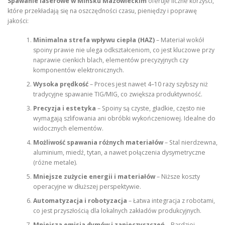
Spawanie laserowe w Mińsku Mazowieckim
oferuje liczne korzyści,
które przekładają się na oszczędności czasu, pieniędzy i poprawę
jakości:
Minimalna strefa wpływu ciepła (HAZ)
– Materiał wokół
spoiny prawie nie ulega odkształceniom, co jest kluczowe przy
naprawie cienkich blach, elementów precyzyjnych czy
komponentów elektronicznych.
Wysoka prędkość
– Proces jest nawet 4–10 razy szybszy niż
tradycyjne spawanie TIG/MIG, co zwiększa produktywność.
Precyzja i estetyka
– Spoiny są czyste, gładkie, często nie
wymagają szlifowania ani obróbki wykończeniowej. Idealne do
widocznych elementów.
Możliwość spawania różnych materiałów
– Stal nierdzewna,
aluminium, miedź, tytan, a nawet połączenia dysymetryczne
(różne metale).
Mniejsze zużycie energii i materiałów
– Niższe koszty
operacyjne w dłuższej perspektywie.
Automatyzacja i robotyzacja
– Łatwa integracja z robotami,
co jest przyszłością dla lokalnych zakładów produkcyjnych.
Mniejsza emisja dymów i zanieczyszczeń
– Bardziej