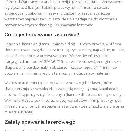
40 km od Warszawy, to prężnie rozwijające się centrum przemysłowe i
logistyczne. Z licznymi halami produkcyjnymi, firmami z sektora
automotive, opakowań, maszyn i urządzeń oraz rosnącą liczbą
warsztatów naprawczych, miasto idealnie nadaje się do wdrożenia
zaawansowanych technologii jak spawanie laserowe.
Co to jest spawanie laserowe?
Spawanie laserowe (Laser Beam Welding – LBW) to proces, w którym
skoncentrowana wiązka lasera topi i łączy materiały, najczęściej metale,
ale także niektóre tworzywa sztuczne. W przeciwieństwie do
tradycyjnych metod (MIG/MAG, TIG, spawanie łukowe), energia lasera
skupia się na bardzo małym obszarze – często rzędu 0,1–1 mm – co
pozwala na minimalny wpływ termiczny na otaczający materiał.
W 2026 roku dominują lasery światłowodowe (fiber laser), które
charakteryzują się wysoką efektywnością energetyczną, stabilnością i
możliwością pracy w trybie ręcznym (handheld) lub zautomatyzowanym.
W Mińsku Mazowieckim coraz więcej warsztatów i firm produkcyjnych
inwestuje w przenośne spawarki laserowe, które umożliwiają pracę na
miejscu u klienta.
Zalety spawania laserowego