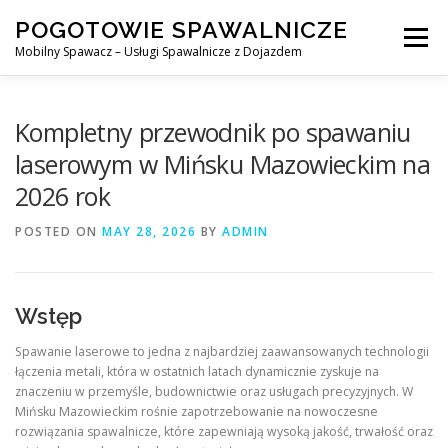
Skip
POGOTOWIE SPAWALNICZE
to
Menu
content
Mobilny Spawacz – Usługi Spawalnicze z Dojazdem
MOBILNY SPAWACZ
WARSZAWA
SPAWACZ
Kompletny przewodnik po spawaniu
laserowym w Mińsku Mazowieckim na
2026 rok
SPAWANIE MIG/MAG (GMAW)
NASZE USŁUGI
POSTED ON
MAY 28, 2026
BY
ADMIN
KONTAKT
Wstęp
Spawanie laserowe to jedna z najbardziej zaawansowanych technologii
łączenia metali, która w ostatnich latach dynamicznie zyskuje na
znaczeniu w przemyśle, budownictwie oraz usługach precyzyjnych. W
Mińsku Mazowieckim rośnie zapotrzebowanie na nowoczesne
rozwiązania spawalnicze, które zapewniają wysoką jakość, trwałość oraz