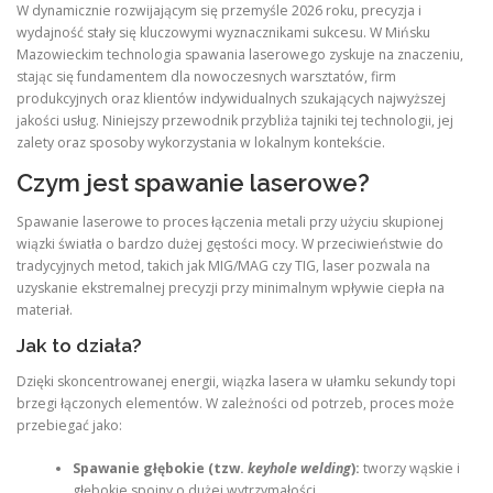
W dynamicznie rozwijającym się przemyśle 2026 roku, precyzja i
wydajność stały się kluczowymi wyznacznikami sukcesu. W Mińsku
Mazowieckim technologia spawania laserowego zyskuje na znaczeniu,
stając się fundamentem dla nowoczesnych warsztatów, firm
produkcyjnych oraz klientów indywidualnych szukających najwyższej
jakości usług. Niniejszy przewodnik przybliża tajniki tej technologii, jej
zalety oraz sposoby wykorzystania w lokalnym kontekście.
Czym jest spawanie laserowe?
Spawanie laserowe to proces łączenia metali przy użyciu skupionej
wiązki światła o bardzo dużej gęstości mocy.
W przeciwieństwie do
tradycyjnych metod, takich jak MIG/MAG czy TIG, laser pozwala na
uzyskanie ekstremalnej precyzji przy minimalnym wpływie ciepła na
materiał.
Jak to działa?
Dzięki skoncentrowanej energii, wiązka lasera w ułamku sekundy topi
brzegi łączonych elementów. W zależności od potrzeb, proces może
przebiegać jako:
Spawanie głębokie (tzw.
keyhole welding
):
tworzy wąskie i
głębokie spoiny o dużej wytrzymałości.