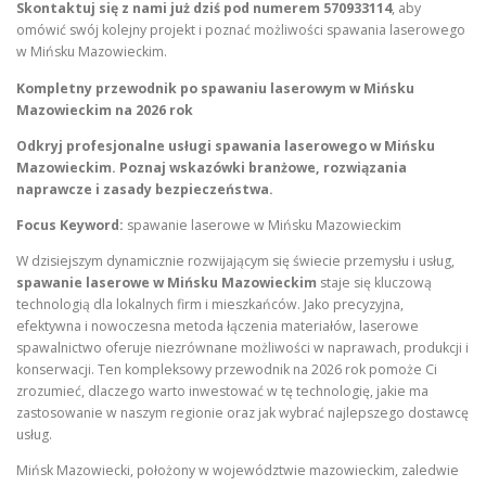
Skontaktuj się z nami już dziś pod numerem 570933114
, aby
omówić swój kolejny projekt i poznać możliwości spawania laserowego
w Mińsku Mazowieckim.
Kompletny przewodnik po spawaniu laserowym w Mińsku
Mazowieckim na 2026 rok
Odkryj profesjonalne usługi spawania laserowego w Mińsku
Mazowieckim. Poznaj wskazówki branżowe, rozwiązania
naprawcze i zasady bezpieczeństwa.
Focus Keyword:
spawanie laserowe w Mińsku Mazowieckim
W dzisiejszym dynamicznie rozwijającym się świecie przemysłu i usług,
spawanie laserowe w Mińsku Mazowieckim
staje się kluczową
technologią dla lokalnych firm i mieszkańców. Jako precyzyjna,
efektywna i nowoczesna metoda łączenia materiałów, laserowe
spawalnictwo oferuje niezrównane możliwości w naprawach, produkcji i
konserwacji. Ten kompleksowy przewodnik na 2026 rok pomoże Ci
zrozumieć, dlaczego warto inwestować w tę technologię, jakie ma
zastosowanie w naszym regionie oraz jak wybrać najlepszego dostawcę
usług.
Mińsk Mazowiecki, położony w województwie mazowieckim, zaledwie