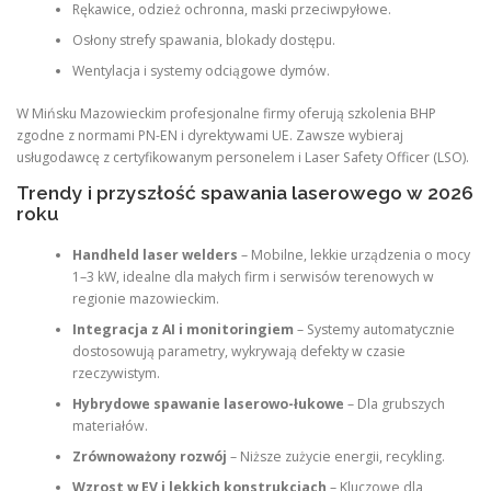
Rękawice, odzież ochronna, maski przeciwpyłowe.
Osłony strefy spawania, blokady dostępu.
Wentylacja i systemy odciągowe dymów.
W Mińsku Mazowieckim profesjonalne firmy oferują szkolenia BHP
zgodne z normami PN-EN i dyrektywami UE. Zawsze wybieraj
usługodawcę z certyfikowanym personelem i Laser Safety Officer (LSO).
Trendy i przyszłość spawania laserowego w 2026
roku
Handheld laser welders
– Mobilne, lekkie urządzenia o mocy
1–3 kW, idealne dla małych firm i serwisów terenowych w
regionie mazowieckim.
Integracja z AI i monitoringiem
– Systemy automatycznie
dostosowują parametry, wykrywają defekty w czasie
rzeczywistym.
Hybrydowe spawanie laserowo-łukowe
– Dla grubszych
materiałów.
Zrównoważony rozwój
– Niższe zużycie energii, recykling.
Wzrost w EV i lekkich konstrukcjach
– Kluczowe dla