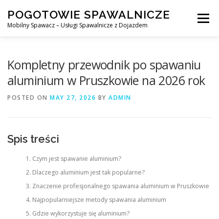
Skip
POGOTOWIE SPAWALNICZE
to
Menu
content
Mobilny Spawacz – Usługi Spawalnicze z Dojazdem
MOBILNY SPAWACZ
WARSZAWA
SPAWACZ
Kompletny przewodnik po spawaniu
aluminium w Pruszkowie na 2026 rok
SPAWANIE MIG/MAG (GMAW)
NASZE USŁUGI
POSTED ON
MAY 27, 2026
BY
ADMIN
KONTAKT
Spis treści
Czym jest spawanie aluminium?
Dlaczego aluminium jest tak popularne?
Znaczenie profesjonalnego spawania aluminium w Pruszkowie
Najpopularniejsze metody spawania aluminium
Gdzie wykorzystuje się aluminium?