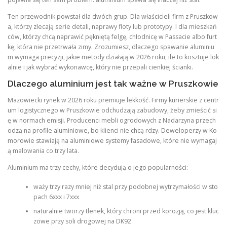
Ten przewodnik powstał dla dwóch grup. Dla właścicieli firm z Pruszkow
a, którzy zlecają serie detali, naprawy floty lub prototypy. I dla mieszkań
ców, którzy chcą naprawić pękniętą felgę, chłodnicę w Passacie albo furt
kę, która nie przetrwała zimy. Zrozumiesz, dlaczego spawanie aluminiu
m wymaga precyzji, jakie metody działają w 2026 roku, ile to kosztuje lok
alnie i jak wybrać wykonawcę, który nie przepali cienkiej ścianki.
Dlaczego aluminium jest tak ważne w Pruszkowie
Mazowiecki rynek w 2026 roku premiuje lekkość. Firmy kurierskie z centr
um logistycznego w Pruszkowie odchudzają zabudowy, żeby zmieścić si
ę w normach emisji. Producenci mebli ogrodowych z Nadarzyna przech
odzą na profile aluminiowe, bo klienci nie chcą rdzy. Deweloperzy w Ko
morowie stawiają na aluminiowe systemy fasadowe, które nie wymagaj
ą malowania co trzy lata.
Aluminium ma trzy cechy, które decydują o jego popularności:
waży trzy razy mniej niż stal przy podobnej wytrzymałości w sto
pach 6xxx i 7xxx
naturalnie tworzy tlenek, który chroni przed korozją, co jest kluc
zowe przy soli drogowej na DK92