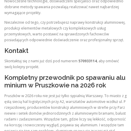
Nowoczesne technologie, doświadczeni specjaliści oraz odpowiednio
dobrane metody spawania pozwalają realizować nawet najbardziej
wymagające projekty.
Niezależnie od tego, czy potrzebujesz naprawy konstrukcji aluminiowej,
produkcji elementów metalowych czy kompleksowych usług
przemysłowych, warto postawić na sprawdzonych fachowców
posiadających odpowiednie doświadczenie oraz profesjonalny sprzęt.
Kontakt
Skontaktuj się z nami już dziś pod numerem
570933114
, aby omówić
swój kolejny projekt.
Kompletny przewodnik po spawaniu alu
minium w Pruszkowie na 2026 rok
Pruszków w 2026 roku nie jest już tylko sypialnią Warszawy. To miasto z g
ęstą siecią hal logistycznych przy A2, warsztatów automotive wzdłuż ul. P
rzejazdowej, producentów konstrukcji aluminiowych w strefie przy Parz
niewie i setek domów jednorodzinnych z aluminiowymi bramami, balust
radami i zadaszeniami. Wszędzie tam, gdzie liczy się lekkość, odporność
na korozję i nowoczesny wygląd, pojawia się aluminium. I wszędzie tam
pojawia się ten sam problem: aluminium spawa się inaczej niż stal.