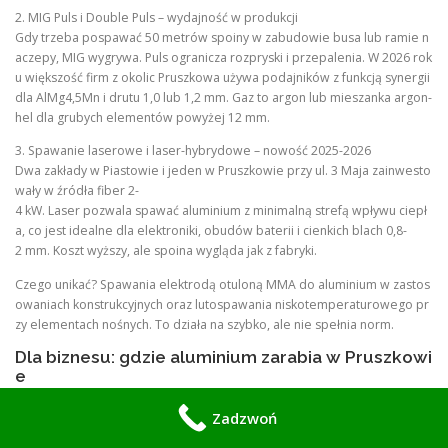
2. MIG Puls i Double Puls – wydajność w produkcji
Gdy trzeba pospawać 50 metrów spoiny w zabudowie busa lub ramie n
aczepy, MIG wygrywa. Puls ogranicza rozpryski i przepalenia. W 2026 rok
u większość firm z okolic Pruszkowa używa podajników z funkcją synergii
dla AlMg4,5Mn i drutu 1,0 lub 1,2 mm. Gaz to argon lub mieszanka argon-
hel dla grubych elementów powyżej 12 mm.
3. Spawanie laserowe i laser-hybrydowe – nowość 2025-2026
Dwa zakłady w Piastowie i jeden w Pruszkowie przy ul. 3 Maja zainwesto
wały w źródła fiber 2-
4 kW. Laser pozwala spawać aluminium z minimalną strefą wpływu ciepł
a, co jest idealne dla elektroniki, obudów baterii i cienkich blach 0,8-
2 mm. Koszt wyższy, ale spoina wygląda jak z fabryki.
Czego unikać? Spawania elektrodą otuloną MMA do aluminium w zastos
owaniach konstrukcyjnych oraz lutospawania niskotemperaturowego pr
zy elementach nośnych. To działa na szybko, ale nie spełnia norm.
Dla biznesu: gdzie aluminium zarabia w Pruszkowi
e
Pruszków żyje z logistyki, automotive i lekkiej produkcji. Oto typowe zlec
Zadzwoń
enia z 2026 roku: