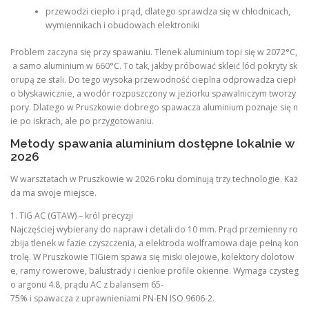
przewodzi ciepło i prąd, dlatego sprawdza się w chłodnicach,
wymiennikach i obudowach elektroniki
Problem zaczyna się przy spawaniu. Tlenek aluminium topi się w 2072°C,
a samo aluminium w 660°C. To tak, jakby próbować skleić lód pokryty sk
orupą ze stali. Do tego wysoka przewodność cieplna odprowadza ciepł
o błyskawicznie, a wodór rozpuszczony w jeziorku spawalniczym tworzy
pory. Dlatego w Pruszkowie dobrego spawacza aluminium poznaje się n
ie po iskrach, ale po przygotowaniu.
Metody spawania aluminium dostępne lokalnie w
2026
W warsztatach w Pruszkowie w 2026 roku dominują trzy technologie. Każ
da ma swoje miejsce.
1. TIG AC (GTAW) – król precyzji
Najczęściej wybierany do napraw i detali do 10 mm. Prąd przemienny ro
zbija tlenek w fazie czyszczenia, a elektroda wolframowa daje pełną kon
trolę. W Pruszkowie TIGiem spawa się miski olejowe, kolektory dolotow
e, ramy rowerowe, balustrady i cienkie profile okienne. Wymaga czysteg
o argonu 4.8, prądu AC z balansem 65-
75% i spawacza z uprawnieniami PN-EN ISO 9606-2.