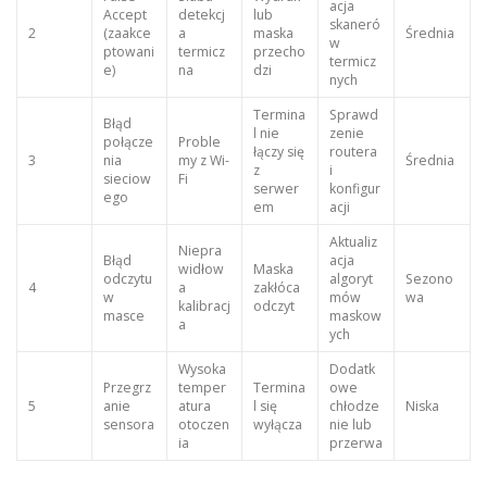
acja
Accept
detekcj
lub
skaneró
2
(zaakce
a
maska
Średnia
w
ptowani
termicz
przecho
termicz
e)
na
dzi
nych
Termina
Sprawd
Błąd
l nie
zenie
połącze
Proble
łączy się
routera
3
nia
my z Wi-
Średnia
z
i
sieciow
Fi
serwer
konfigur
ego
em
acji
Aktualiz
Niepra
Błąd
acja
widłow
Maska
odczytu
algoryt
Sezono
4
a
zakłóca
w
mów
wa
kalibracj
odczyt
masce
maskow
a
ych
Wysoka
Dodatk
Przegrz
temper
Termina
owe
5
anie
atura
l się
chłodze
Niska
sensora
otoczen
wyłącza
nie lub
ia
przerwa