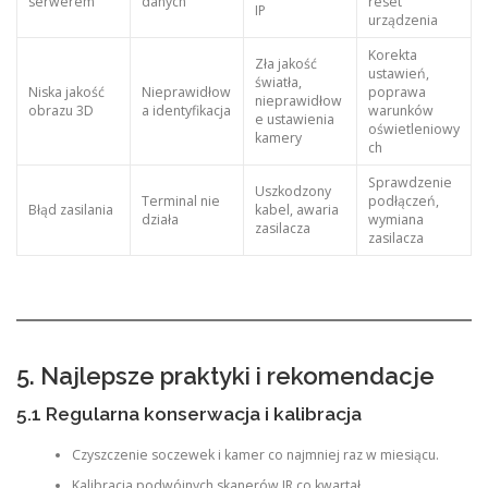
serwerem
danych
reset
IP
urządzenia
Korekta
Zła jakość
ustawień,
światła,
Niska jakość
Nieprawidłow
poprawa
nieprawidłow
obrazu 3D
a identyfikacja
warunków
e ustawienia
oświetleniowy
kamery
ch
Sprawdzenie
Uszkodzony
Terminal nie
podłączeń,
Błąd zasilania
kabel, awaria
działa
wymiana
zasilacza
zasilacza
5. Najlepsze praktyki i rekomendacje
5.1 Regularna konserwacja i kalibracja
Czyszczenie soczewek i kamer co najmniej raz w miesiącu.
Kalibracja podwójnych skanerów IR co kwartał.