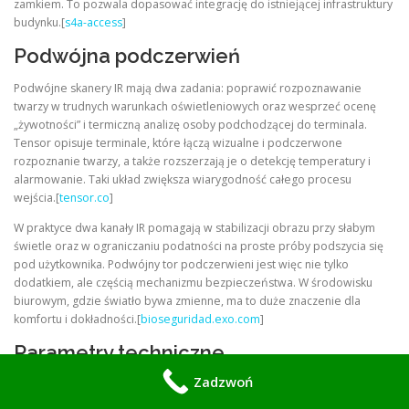
zamkiem. To pozwala dopasować integrację do istniejącej infrastruktury
budynku.[
s4a-access
]
Podwójna podczerwień
Podwójne skanery IR mają dwa zadania: poprawić rozpoznawanie
twarzy w trudnych warunkach oświetleniowych oraz wesprzeć ocenę
„żywotności” i termiczną analizę osoby podchodzącej do terminala.
Tensor opisuje terminale, które łączą wizualne i podczerwone
rozpoznanie twarzy, a także rozszerzają je o detekcję temperatury i
alarmowanie. Taki układ zwiększa wiarygodność całego procesu
wejścia.[
tensor.co
]
W praktyce dwa kanały IR pomagają w stabilizacji obrazu przy słabym
świetle oraz w ograniczaniu podatności na proste próby podszycia się
pod użytkownika. Podwójny tor podczerwieni jest więc nie tylko
dodatkiem, ale częścią mechanizmu bezpieczeństwa. W środowisku
biurowym, gdzie światło bywa zmienne, ma to duże znaczenie dla
komfortu i dokładności.[
bioseguridad.exo.com
]
Parametry techniczne
Zadzwoń
Terminale z segmentu 3D i thermal często wykorzystują kamery 2 MP,
duży ekran IPS, komunikację Ethernet lub Wi‑Fi i lokalną bazę rekordów.