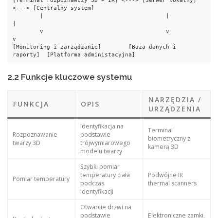
[Terminal rozpoznawczy 3D + IR] <---> [Serwer lokalny] 
<---> [Centralny system]

        |                                    |                        
|

        v                                    v                        
v

[Monitoring i zarządzanie]        [Baza danych i 
raporty]  [Platforma administacyjna]
2.2 Funkcje kluczowe systemu
NARZĘDZIA /
FUNKCJA
OPIS
URZĄDZENIA
Identyfikacja na
Terminal
Rozpoznawanie
podstawie
biometryczny z
twarzy 3D
trójwymiarowego
kamerą 3D
modelu twarzy
Szybki pomiar
temperatury ciała
Podwójne IR
Pomiar temperatury
podczas
thermal scanners
identyfikacji
Otwarcie drzwi na
podstawie
Elektroniczne zamki,