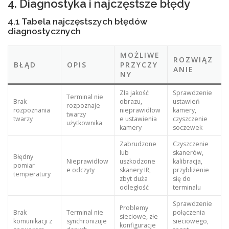
4. Diagnostyka i najczęstsze błędy
4.1 Tabela najczęstszych błędów
diagnostycznych
MOŻLIWE
ROZWIĄZ
BŁĄD
OPIS
PRZYCZY
ANIE
NY
Zła jakość
Sprawdzenie
Terminal nie
Brak
obrazu,
ustawień
rozpoznaje
rozpoznania
nieprawidłow
kamery,
twarzy
twarzy
e ustawienia
czyszczenie
użytkownika
kamery
soczewek
Zabrudzone
Czyszczenie
lub
skanerów,
Błędny
Nieprawidłow
uszkodzone
kalibracja,
pomiar
e odczyty
skanery IR,
przybliżenie
temperatury
zbyt duża
się do
odległość
terminalu
Sprawdzenie
Problemy
Brak
Terminal nie
połączenia
sieciowe, złe
komunikacji z
synchronizuje
sieciowego,
konfiguracje