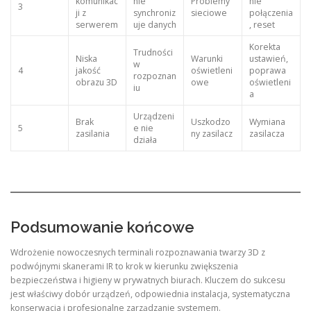
komunikac
nie
Problemy
nie
3
ji z
synchroniz
sieciowe
połączenia
serwerem
uje danych
, reset
Korekta
Trudności
Niska
Warunki
ustawień,
w
4
jakość
oświetleni
poprawa
rozpoznan
obrazu 3D
owe
oświetleni
iu
a
Urządzeni
Brak
Uszkodzo
Wymiana
5
e nie
zasilania
ny zasilacz
zasilacza
działa
Podsumowanie końcowe
Wdrożenie nowoczesnych terminali rozpoznawania twarzy 3D z
podwójnymi skanerami IR to krok w kierunku zwiększenia
bezpieczeństwa i higieny w prywatnych biurach. Kluczem do sukcesu
jest właściwy dobór urządzeń, odpowiednia instalacja, systematyczna
konserwacja i profesjonalne zarządzanie systemem.