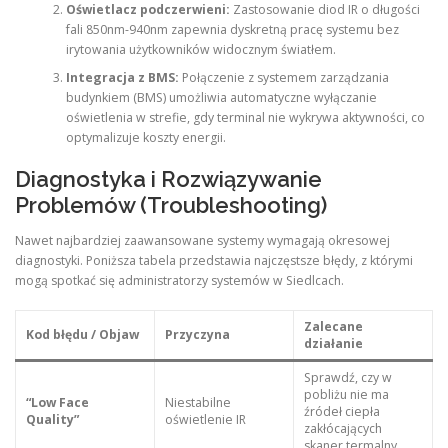
Oświetlacz podczerwieni:
Zastosowanie diod IR o długości
fali 850nm-940nm zapewnia dyskretną pracę systemu bez
irytowania użytkowników widocznym światłem.
Integracja z BMS:
Połączenie z systemem zarządzania
budynkiem (BMS) umożliwia automatyczne wyłączanie
oświetlenia w strefie, gdy terminal nie wykrywa aktywności, co
optymalizuje koszty energii.
Diagnostyka i Rozwiązywanie
Problemów (Troubleshooting)
Nawet najbardziej zaawansowane systemy wymagają okresowej
diagnostyki. Poniższa tabela przedstawia najczęstsze błędy, z którymi
mogą spotkać się administratorzy systemów w Siedlcach.
Zalecane
Kod błędu / Objaw
Przyczyna
działanie
Sprawdź, czy w
pobliżu nie ma
“Low Face
Niestabilne
źródeł ciepła
Quality”
oświetlenie IR
zakłócających
skaner termalny.