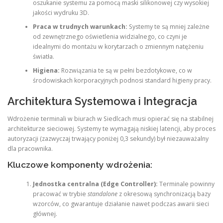
oszukanie systemu za pomocą maski silikonowej czy wysokiej
jakości wydruku 3D.
Praca w trudnych warunkach:
Systemy te są mniej zależne
od zewnętrznego oświetlenia widzialnego, co czyni je
idealnymi do montażu w korytarzach o zmiennym natężeniu
światła.
Higiena:
Rozwiązania te są w pełni bezdotykowe, co w
środowiskach korporacyjnych podnosi standard higieny pracy.
Architektura Systemowa i Integracja
Wdrożenie terminali w biurach w Siedlcach musi opierać się na stabilnej
architekturze sieciowej. Systemy te wymagają niskiej latencji, aby proces
autoryzacji (zazwyczaj trwający poniżej 0,3 sekundy) był niezauważalny
dla pracownika.
Kluczowe komponenty wdrożenia:
Jednostka centralna (Edge Controller):
Terminale powinny
pracować w trybie
standalone
z okresową synchronizacją bazy
wzorców, co gwarantuje działanie nawet podczas awarii sieci
głównej.