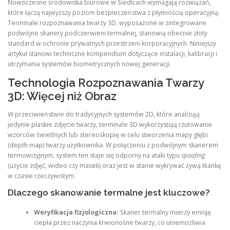
Nowoczesne środowiska biurowe w Siedlcach wymagają rozwiązań,
które łączą najwyższy poziom bezpieczeństwa z płynnością operacyjną.
Terminale rozpoznawania twarzy 3D, wyposażone w zintegrowane
podwójne skanery podczerwieni termalnej, stanowią obecnie złoty
standard w ochronie prywatnych przestrzeni korporacyjnych. Niniejszy
artykuł stanowi techniczne kompendium dotyczące instalacji, kalibracji i
utrzymania systemów biometrycznych nowej generacji.
Technologia Rozpoznawania Twarzy
3D: Więcej niż Obraz
W przeciwieństwie do tradycyjnych systemów 2D, które analizują
jedynie płaskie zdjęcie twarzy, terminale 3D wykorzystują rzutowanie
wzorców świetlnych lub stereoskopię w celu stworzenia mapy głębi
(depth map) twarzy użytkownika. W połączeniu z podwójnym skanerem
termowizyjnym, system ten staje się odporny na ataki typu
spoofing
(użycie zdjęć, wideo czy masek) oraz jest w stanie wykrywać żywą tkankę
w czasie rzeczywistym.
Dlaczego skanowanie termalne jest kluczowe?
Weryfikacja fizjologiczna:
Skaner termalny mierzy emisję
ciepła przez naczynia krwionośne twarzy, co uniemożliwia