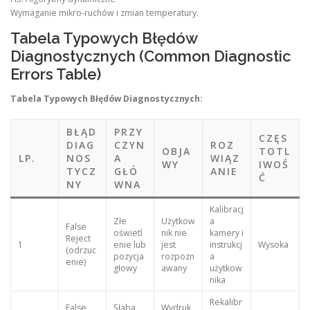
Wymaganie mikro-ruchów i zmian temperatury.
Tabela Typowych Błędów
Diagnostycznych (Common Diagnostic
Errors Table)
Tabela Typowych Błędów Diagnostycznych:
BŁĄD
PRZY
CZĘS
DIAG
CZYN
ROZ
OBJA
TOTL
LP.
NOS
A
WIĄZ
WY
IWOŚ
TYCZ
GŁÓ
ANIE
Ć
NY
WNA
Kalibracj
Złe
Użytkow
a
False
oświetl
nik nie
kamery i
Reject
1
enie lub
jest
instrukcj
Wysoka
(odrzuc
pozycja
rozpozn
a
enie)
głowy
awany
użytkow
nika
Rekalibr
False
Słaba
Wydruk