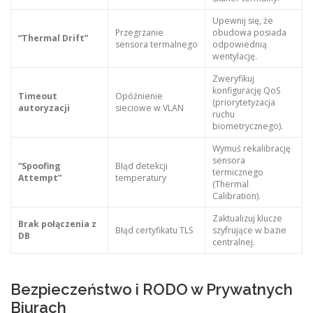
Upewnij się, że
Przegrzanie
obudowa posiada
“Thermal Drift”
sensora termalnego
odpowiednią
wentylację.
Zweryfikuj
konfigurację QoS
Timeout
Opóźnienie
(priorytetyzacja
autoryzacji
sieciowe w VLAN
ruchu
biometrycznego).
Wymuś rekalibrację
sensora
“Spoofing
Błąd detekcji
termicznego
Attempt”
temperatury
(Thermal
Calibration).
Zaktualizuj klucze
Brak połączenia z
Błąd certyfikatu TLS
szyfrujące w bazie
DB
centralnej.
Bezpieczeństwo i RODO w Prywatnych
Biurach