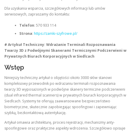
Dla uzyskania wsparcia, szczegółowych informacji lub umów
serwisowych, zapraszamy do kontaktu:
Telefon
: 570 933 114
Strona
:
https://zamki-szyfrowe.pl/
# Artykuł Techniczny: Wdrażanie Terminali Rozpoznawania
Twarzy 3D z Podwójnymi Skanerami Termicznymi Podczerwieni w
Prywatnych Biurach Korporacyjnych w Siedlcach
Wstęp
Niniejszy techniczny artykuł o objętości około 3000 słów stanowi
kompleksowy przewodnik po wdrażaniu terminali rozpoznawania
twarzy 3D wyposażonych w podwójne skanery termiczne podczerwieni
(dual infrared thermal scanners) w prywatnych biurach korporacyjnych w
Siedlcach. Systemy te oferują zaawansowane bezpieczeństwo
biometryczne, skutecznie zapobiegając spoofingowi i zapewniając
szybką, bezkontaktową autentykację.
Artykuł omawia architekturę, proces rejestracji, mechanizmy anty-
spoofingowe oraz praktyczne aspekty wdrożenia. Szczegółowo opisuje