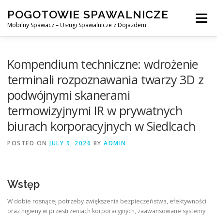
Skip
POGOTOWIE SPAWALNICZE
to
Menu
content
Mobilny Spawacz – Usługi Spawalnicze z Dojazdem
MOBILNY SPAWACZ
WARSZAWA
SPAWACZ
Kompendium techniczne: wdrożenie
terminali rozpoznawania twarzy 3D z
podwójnymi skanerami
SPAWANIE MIG/MAG (GMAW)
NASZE USŁUGI
termowizyjnymi IR w prywatnych
biurach korporacyjnych w Siedlcach
KONTAKT
POSTED ON
JULY 9, 2026
BY
ADMIN
Wstęp
W dobie rosnącej potrzeby zwiększenia bezpieczeństwa, efektywności
oraz higieny w przestrzeniach korporacyjnych, zaawansowane systemy