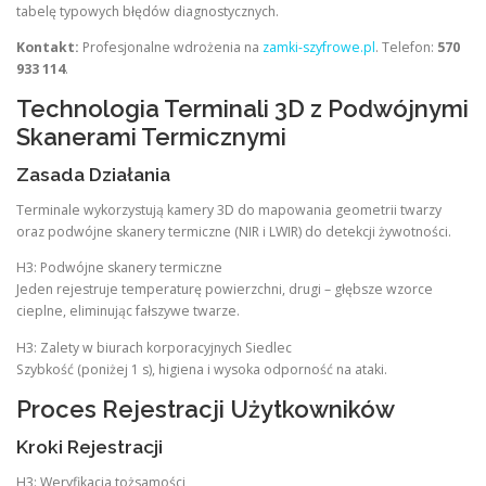
tabelę typowych błędów diagnostycznych.
Kontakt:
Profesjonalne wdrożenia na
zamki-szyfrowe.pl
. Telefon:
570
933 114
.
Technologia Terminali 3D z Podwójnymi
Skanerami Termicznymi
Zasada Działania
Terminale wykorzystują kamery 3D do mapowania geometrii twarzy
oraz podwójne skanery termiczne (NIR i LWIR) do detekcji żywotności.
H3: Podwójne skanery termiczne
Jeden rejestruje temperaturę powierzchni, drugi – głębsze wzorce
cieplne, eliminując fałszywe twarze.
H3: Zalety w biurach korporacyjnych Siedlec
Szybkość (poniżej 1 s), higiena i wysoka odporność na ataki.
Proces Rejestracji Użytkowników
Kroki Rejestracji
H3: Weryfikacja tożsamości