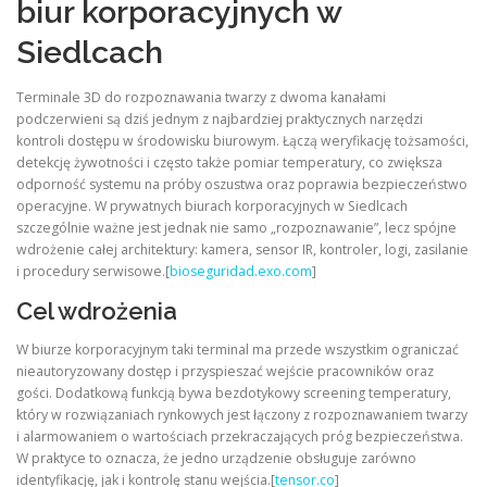
biur korporacyjnych w
Siedlcach
Terminale 3D do rozpoznawania twarzy z dwoma kanałami
podczerwieni są dziś jednym z najbardziej praktycznych narzędzi
kontroli dostępu w środowisku biurowym. Łączą weryfikację tożsamości,
detekcję żywotności i często także pomiar temperatury, co zwiększa
odporność systemu na próby oszustwa oraz poprawia bezpieczeństwo
operacyjne. W prywatnych biurach korporacyjnych w Siedlcach
szczególnie ważne jest jednak nie samo „rozpoznawanie”, lecz spójne
wdrożenie całej architektury: kamera, sensor IR, kontroler, logi, zasilanie
i procedury serwisowe.[
bioseguridad.exo.com
]
Cel wdrożenia
W biurze korporacyjnym taki terminal ma przede wszystkim ograniczać
nieautoryzowany dostęp i przyspieszać wejście pracowników oraz
gości. Dodatkową funkcją bywa bezdotykowy screening temperatury,
który w rozwiązaniach rynkowych jest łączony z rozpoznawaniem twarzy
i alarmowaniem o wartościach przekraczających próg bezpieczeństwa.
W praktyce to oznacza, że jedno urządzenie obsługuje zarówno
identyfikację, jak i kontrolę stanu wejścia.[
tensor.co
]