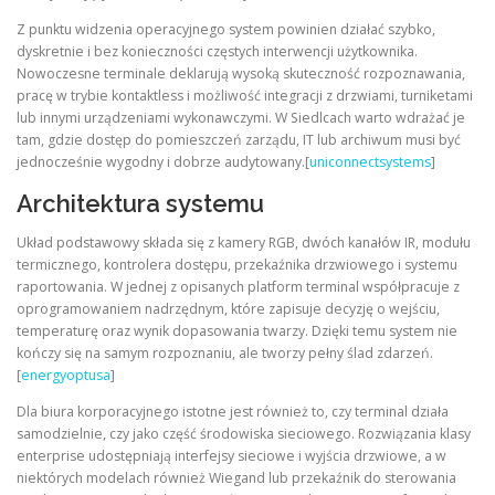
Z punktu widzenia operacyjnego system powinien działać szybko,
dyskretnie i bez konieczności częstych interwencji użytkownika.
Nowoczesne terminale deklarują wysoką skuteczność rozpoznawania,
pracę w trybie kontaktless i możliwość integracji z drzwiami, turniketami
lub innymi urządzeniami wykonawczymi. W Siedlcach warto wdrażać je
tam, gdzie dostęp do pomieszczeń zarządu, IT lub archiwum musi być
jednocześnie wygodny i dobrze audytowany.[
uniconnectsystems
]
Architektura systemu
Układ podstawowy składa się z kamery RGB, dwóch kanałów IR, modułu
termicznego, kontrolera dostępu, przekaźnika drzwiowego i systemu
raportowania. W jednej z opisanych platform terminal współpracuje z
oprogramowaniem nadrzędnym, które zapisuje decyzję o wejściu,
temperaturę oraz wynik dopasowania twarzy. Dzięki temu system nie
kończy się na samym rozpoznaniu, ale tworzy pełny ślad zdarzeń.
[
energyoptusa
]
Dla biura korporacyjnego istotne jest również to, czy terminal działa
samodzielnie, czy jako część środowiska sieciowego. Rozwiązania klasy
enterprise udostępniają interfejsy sieciowe i wyjścia drzwiowe, a w
niektórych modelach również Wiegand lub przekaźnik do sterowania