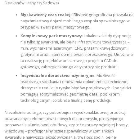
Dziekanów Leśny czy Sadowa).
Błyskawiczny czas reakcji
: Bliskość geograficzna pozwala na
natychmiastowy dojazd mobilnego zespołu spawalniczego w
przypadku awarii parku maszynowego.
Kompleksowy park maszynowy
: Lokalne zakłady dysponują
nie tylko spawarkami, ale pełną infrastrukturą towarzyszącą –
m.in. wycinarkami laserowymi CNC, prasami krawędziowymi,
gilotynami oraz liniami do malowania proszkowego. Umożliwia
to realizację projektów od surowego projektu CAD do
gotowego, zabezpieczonego antykorozyjnie produktu.
Indywidualne doradztwo inżynieryjne
: Możliwość
osobistego spotkania i omówienia dokumentacji technicznej
drastycznie redukuje ryzyko błędów projektowych. Specjaliści
pomagają zoptymalizować geometrię detali pod kątem
technologicznym, co obniża finalną cenę produkcji.
Niezależnie od tego, czy potrzebujesz wysokonakładowej produkcji
powtarzalnych elementów stalowych dla przemysłu, precyzyjnego
pospawania aluminiowej obudowy, czy też naprawy pękniętej bramy
wjazdowej – profesjonalny biznes spawalniczy w Łomiankach
gwarantuje najwyższą jakość wykonania, trwałość spoin, pełne