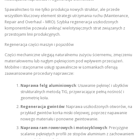
Spawalnictwo to nie tylko produkcja nowych struktur, ale przede
wszystkim kluczowy element strategii utrzymania ruchu (Maintenance,
Repair and Overhaul – MRO). Szybka regeneracja uszkodzonych
komponentów pozwala uniknąć wielotysięcznych strat związanych z
przestojami linii produkcyjnych.
Regeneracja części maszyn i pojazdów
Części mechaniczne ulegają naturalnemu zużyciu ściernemu, zmęczeniu
materiałowemu lub nagłym pęknięciom pod wpływem przeciążeń.
Mobilne i stacjonarne usługi spawalnicze w Łomiankach oferują
zaawansowane procedury naprawcze:
Naprawa felg aluminiowych
: Usuwanie pęknięć i ubytków
strukturalnych metodą TIG, przywracające pełną nośność i
geometrię koła.
Regeneracja gwintów
: Naprawa uszkodzonych otworów, na
przykład gwintów korka miski olejowej, poprzez napawanie
nowego materiału i ponowne gwintowanie.
Naprawa ram rowerowych i motocyklowych
: Precyzyjne
scalanie pękniętych profili ze stopów aluminium z zachowaniem