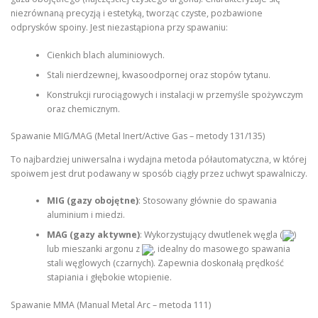
niezrównaną precyzją i estetyką, tworząc czyste, pozbawione
odprysków spoiny. Jest niezastąpiona przy spawaniu:
Cienkich blach aluminiowych.
Stali nierdzewnej, kwasoodpornej oraz stopów tytanu.
Konstrukcji rurociągowych i instalacji w przemyśle spożywczym
oraz chemicznym.
Spawanie MIG/MAG (Metal Inert/Active Gas – metody 131/135)
To najbardziej uniwersalna i wydajna metoda półautomatyczna, w której
spoiwem jest drut podawany w sposób ciągły przez uchwyt spawalniczy.
MIG (gazy obojętne)
: Stosowany głównie do spawania
aluminium i miedzi.
MAG (gazy aktywne)
: Wykorzystujący dwutlenek węgla (
)
lub mieszanki argonu z
, idealny do masowego spawania
stali węglowych (czarnych). Zapewnia doskonałą prędkość
stapiania i głębokie wtopienie.
Spawanie MMA (Manual Metal Arc – metoda 111)