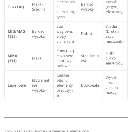
nierdzewn
Wysoki
Niska /
Bardzo
TIG (141)
a,
(Argon,
Średnia
wysoka
aluminium,
elektrody)
tytan
Stal
Średni
MIG/MAG
Bardzo
węglowa,
(Drut na
Dobra
(135)
wysoka
stopy
szpuli,
aluminium
mieszanki)
Konstrukcj
Niski
MMA
e stalowe,
Standardo
Niska
(Tylko
(111)
naprawy
wa
elektrody)
polowe
Cienkie
Wysoki
Ekstremal
blachy,
koszt
Laserowe
nie
elementy
Doskonała
zakupu
wysoka
precyzyjn
maszyn
e
Rozwiązania naprawcze i regeneracja elementów