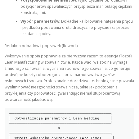
Pozycjonowanie elementów
: Wykorzystanie obrotników i
pozycjonerów spawalniczych przyspiesza manipulację ciężkimi
konstrukcjami.
Wybór parametrów
: Dokładne kalibrowanie natężenia prądu
i prędkości podawania drutu drastycznie przyspiesza proces
układania spoiny.
Redukcja odpadów i poprawek (Rework)
Wykonywanie spoin poprawnie za pierwszym razem to esencja filozofii
Lean Manufacturing w spawalnictwie. Każda wadliwa spoina wymaga
żmudnego szlifowania, wycinania i ponownego spawania, co generuje
podwójne koszty roboczogodzin oraz marnotrawstwo gazów
osłonowych i spoiwa. Profesjonalne doradztwo technologiczne pozwala
wyeliminować niezgodności spawalnicze, takie jak podtopienia,
przyklejenia czy porowatość, gwarantując niemal stuprocentową
powtarzalność jakościową.
┌──────────────────────────────────────────────┐

│  Optymalizacja parametrów i Lean Welding     │

└──────────────────────┬───────────────────────┘

                       ▼

┌──────────────────────────────────────────────┐

│  Wzrost wskaźnika operacyjnego (Arc Time)     │
