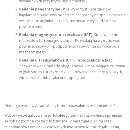
wymiarowych przy użyciu spoinomierzy.
Badania penetracyjne (PT)
: Wykorzystujące zjawisko
kapilarności. Kolorowy penetrant nanoszony na spoinę pozwala
wykryć mikropęknięcia i rzadzizny otwarte wychodzące na
powierzchnię.
Badania magnetyczno-proszkowe (MT)
: Stosowane do
materiałów ferromagnetycznych. Pozwalają na wykrycie wad
powierzchniowych i podpowierzchniowych za pomocą pola
magnetycznego.
Badania ultradźwiękowe (UT) i radiograficzne (RT)
:
Zaawansowane metody objętościowe, umożliwiające zajrzenie
w głąb spoiny i precyzyjne zlokalizowanie pęcherzy gazowych,
wtrąceń żużla lub braku przetopu grani.
Dlaczego warto wybrać lokalny biznes spawalniczy w Łomiankach?
Wybór wyspecjalizowanego, lokalnego partnera spawalniczego niesie
za sobą ogromne korzyści logistyczne i operacyjne dla firm oraz
mieszkańców Łomianek i okolicznych miejscowości (takich jak Kiełpin,