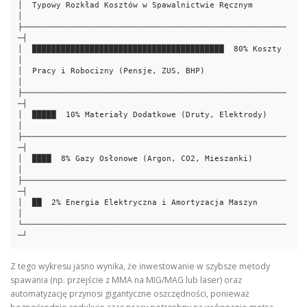
│  Typowy Rozkład Kosztów w Spawalnictwie Ręcznym        
│

├───────────────────────────────────────────────────────
─┤

│  ████████████████████████████████████████  80% Koszty  
│

│  Pracy i Robocizny (Pensje, ZUS, BHP)                 
│

├───────────────────────────────────────────────────────
─┤

│  █████  10% Materiały Dodatkowe (Druty, Elektrody)     
│

├───────────────────────────────────────────────────────
─┤

│  ████  8% Gazy Osłonowe (Argon, CO2, Mieszanki)        
│

├───────────────────────────────────────────────────────
─┤

│  ██  2% Energia Elektryczna i Amortyzacja Maszyn       
│

└───────────────────────────────────────────────────────
Z tego wykresu jasno wynika, że inwestowanie w szybsze metody
spawania (np. przejście z MMA na MIG/MAG lub laser) oraz
automatyzację przynosi gigantyczne oszczędności, ponieważ