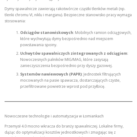
Dymy spawalnicze zawierają rakotwórcze cząstki tlenków metali (np.
tlenki chromu VI, niklu i manganu). Bezpieczne stanowisko pracy wymaga
stosowania:
Odciągów stanowiskowych
: Mobilnych ramion odciągowych,
które wychwytują dymy bezpośrednio nad miejscem
powstawania spoiny.
Uchwytów spawalniczych zintegrowanych z odciągiem
:
Nowoczesnych palników MIG/MAG, które zasysają
zanieczyszczenia bezpośrednio przy dyszy gazowej.
Systemów nawiewowych (PAPR)
: Jednostek filtrujących
mocowanych na pasie spawacza, dostarczających czyste,
przefiltrowane powietrze wprost pod przyłbicę.
Nowoczesne technologie i automatyzacja w Łomiankach
Przemysł 4.0 mocno wkracza do branży spawalniczej. Lokalne firmy,
dążąc do optymalizacji kosztów jednostkowych i zmagając się z