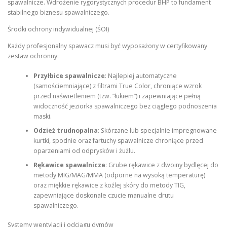
spawalnicze. Wdrożenie rygorystycznych procedur BHP to fundament
stabilnego biznesu spawalniczego.
Środki ochrony indywidualnej (ŚOI)
Każdy profesjonalny spawacz musi być wyposażony w certyfikowany
zestaw ochronny:
Przyłbice spawalnicze
: Najlepiej automatyczne
(samościemniające) z filtrami True Color, chroniące wzrok
przed naświetleniem (tzw. “łukiem”) i zapewniające pełną
widoczność jeziorka spawalniczego bez ciągłego podnoszenia
maski.
Odzież trudnopalna
: Skórzane lub specjalnie impregnowane
kurtki, spodnie oraz fartuchy spawalnicze chroniące przed
oparzeniami od odprysków i żużlu.
Rękawice spawalnicze
: Grube rękawice z dwoiny bydlęcej do
metody MIG/MAG/MMA (odporne na wysoką temperaturę)
oraz miękkie rękawice z koźlej skóry do metody TIG,
zapewniające doskonałe czucie manualne drutu
spawalniczego.
Systemy wentylacji i odciągu dymów