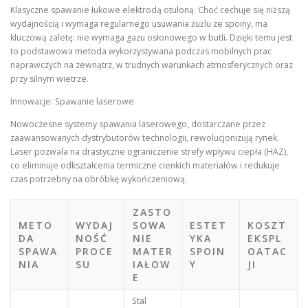
Klasyczne spawanie łukowe elektrodą otuloną. Choć cechuje się niższą
wydajnością i wymaga regularnego usuwania żużlu ze spoiny, ma
kluczową zaletę: nie wymaga gazu osłonowego w butli. Dzięki temu jest
to podstawowa metoda wykorzystywana podczas mobilnych prac
naprawczych na zewnątrz, w trudnych warunkach atmosferycznych oraz
przy silnym wietrze.
Innowacje: Spawanie laserowe
Nowoczesne systemy spawania laserowego, dostarczane przez
zaawansowanych dystrybutorów technologii, rewolucjonizują rynek.
Laser pozwala na drastyczne ograniczenie strefy wpływu ciepła (HAZ),
co eliminuje odkształcenia termiczne cienkich materiałów i redukuje
czas potrzebny na obróbkę wykończeniową.
ZASTO
METO
WYDAJ
SOWA
ESTET
KOSZT
DA
NOŚĆ
NIE
YKA
EKSPL
SPAWA
PROCE
MATER
SPOIN
OATAC
NIA
SU
IAŁOW
Y
JI
E
Stal