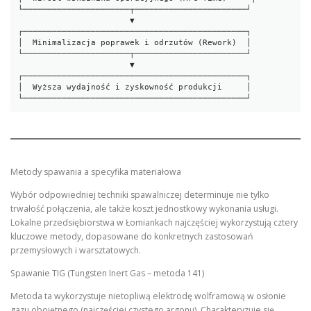
└──────────────────────┬───────────────────────┘

                       ▼

┌──────────────────────────────────────────────┐

│  Minimalizacja poprawek i odrzutów (Rework)  │

└──────────────────────┬───────────────────────┘

                       ▼

┌──────────────────────────────────────────────┐

│  Wyższa wydajność i zyskowność produkcji     │

Metody spawania a specyfika materiałowa
Wybór odpowiedniej techniki spawalniczej determinuje nie tylko
trwałość połączenia, ale także koszt jednostkowy wykonania usługi.
Lokalne przedsiębiorstwa w Łomiankach najczęściej wykorzystują cztery
kluczowe metody, dopasowane do konkretnych zastosowań
przemysłowych i warsztatowych.
Spawanie TIG (Tungsten Inert Gas – metoda 141)
Metoda ta wykorzystuje nietopliwą elektrodę wolframową w osłonie
gazu obojętnego (najczęściej czystego argonu). Charakteryzuje się