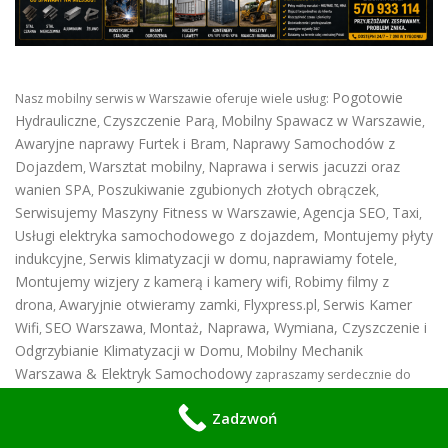
Pogotowie
Nasz mobilny serwis w Warszawie oferuje wiele usług:
Hydrauliczne
Czyszczenie Parą
Mobilny Spawacz w Warszawie
,
,
,
Awaryjne naprawy Furtek i Bram
Naprawy Samochodów z
,
Dojazdem
Warsztat mobilny
Naprawa i serwis jacuzzi oraz
,
,
wanien SPA
Poszukiwanie zgubionych złotych obrączek
,
,
Serwisujemy Maszyny Fitness w Warszawie
Agencja SEO
Taxi
,
,
,
Usługi elektryka samochodowego z dojazdem
,
Montujemy płyty
indukcyjne
Serwis klimatyzacji w domu
naprawiamy fotele
,
,
,
Montujemy wizjery z kamerą i kamery wifi
Robimy filmy z
,
drona
Awaryjnie otwieramy zamki
Flyxpress.pl
Serwis Kamer
,
,
,
Wifi
SEO Warszawa
Montaż, Naprawa, Wymiana, Czyszczenie i
,
,
Odgrzybianie Klimatyzacji w Domu
Mobilny Mechanik
,
Warszawa & Elektryk Samochodowy
zapraszamy serdecznie do
skorzystania z naszych usług w Warszawie i okolicach. Posiadamy też
Mobilną Naprawę i wymianę rynien
Spawanie na zimno
Zadzwoń
,
MIG/MAG, TIG, MMA w Warszawie
Czyszczenie Laserem w
,