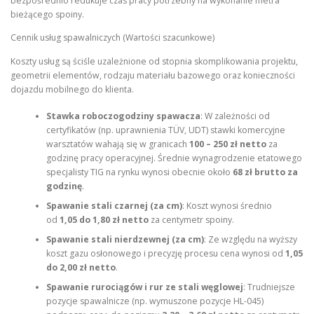
bezpośrednio redukuje czas pracy potrzebny na wykonanie metra
bieżącego spoiny.
Cennik usług spawalniczych (Wartości szacunkowe)
Koszty usług są ściśle uzależnione od stopnia skomplikowania projektu,
geometrii elementów, rodzaju materiału bazowego oraz konieczności
dojazdu mobilnego do klienta.
Stawka roboczogodziny spawacza
: W zależności od
certyfikatów (np. uprawnienia TÜV, UDT) stawki komercyjne
warsztatów wahają się w granicach
100 – 250 zł netto
za
godzinę pracy operacyjnej. Średnie wynagrodzenie etatowego
specjalisty TIG na rynku wynosi obecnie około
68 zł brutto za
godzinę
.
Spawanie stali czarnej (za cm)
: Koszt wynosi średnio
od
1,05 do 1,80 zł netto
za centymetr spoiny.
Spawanie stali nierdzewnej (za cm)
: Ze względu na wyższy
koszt gazu osłonowego i precyzję procesu cena wynosi od
1,05
do 2,00 zł netto
.
Spawanie rurociągów i rur ze stali węglowej
: Trudniejsze
pozycje spawalnicze (np. wymuszone pozycje HL-045)