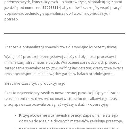
przemysłowych, konstrukcyjnych lub naprawczych, skontaktuj się z nami
już dziś pod numerem
570933114
, aby omówić szczegóły współpracy i
dopasować technologię spawalniczą do Twoich indywidualnych
potrzeb.
Znaczenie optymalizacji spawalnictwa dla wydajności przemysłowej
Wydajność produkcji przemysłowej zależy od płynności procesów i
minimalizacji strat materiałowych. Wdrożenie sprawdzonych procedur
zarządzania spawalniczego (tzw.
welding business tips
) drastycznie skraca
czas operacyjny i eliminuje wąskie gardła w halach produkcyjnych.
Skracanie czasu cyklu produkcyjnego
Czas to najcenniejszy zasób w nowoczesnej produkcji. Optymalizacja
czasu palenia łuku (tzw.
arc-on time
) w stosunku do całkowitego czasu
pracy spawacza pozwala osiągnąć wyższy wskaźnik operacyjny.
Przygotowanie stanowiska pracy
: Zapewnienie stałego
dostępu do idealnie dociętych materiałów redukuje przestoje.