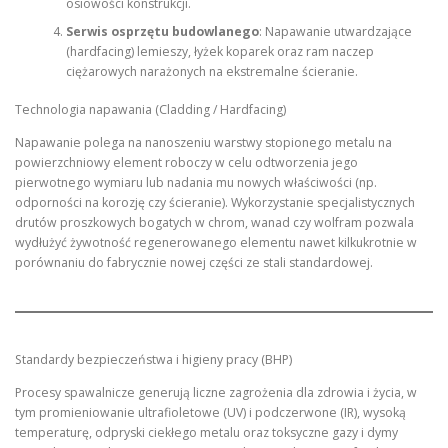
osiowości konstrukcji.
Serwis osprzętu budowlanego
: Napawanie utwardzające
(hardfacing) lemieszy, łyżek koparek oraz ram naczep
ciężarowych narażonych na ekstremalne ścieranie.
Technologia napawania (Cladding / Hardfacing)
Napawanie polega na nanoszeniu warstwy stopionego metalu na
powierzchniowy element roboczy w celu odtworzenia jego
pierwotnego wymiaru lub nadania mu nowych właściwości (np.
odporności na korozję czy ścieranie). Wykorzystanie specjalistycznych
drutów proszkowych bogatych w chrom, wanad czy wolfram pozwala
wydłużyć żywotność regenerowanego elementu nawet kilkukrotnie w
porównaniu do fabrycznie nowej części ze stali standardowej.
Standardy bezpieczeństwa i higieny pracy (BHP)
Procesy spawalnicze generują liczne zagrożenia dla zdrowia i życia, w
tym promieniowanie ultrafioletowe (UV) i podczerwone (IR), wysoką
temperaturę, odpryski ciekłego metalu oraz toksyczne gazy i dymy