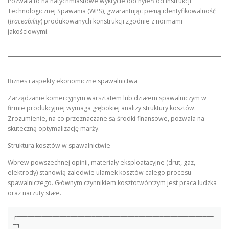
Pozwala to na natychmiastowe wykrycie odchyleń od Instrukcji
Technologicznej Spawania (WPS), gwarantując pełną identyfikowalność
(
traceability
) produkowanych konstrukcji zgodnie z normami
jakościowymi.
Biznes i aspekty ekonomiczne spawalnictwa
Zarządzanie komercyjnym warsztatem lub działem spawalniczym w
firmie produkcyjnej wymaga głębokiej analizy struktury kosztów.
Zrozumienie, na co przeznaczane są środki finansowe, pozwala na
skuteczną optymalizację marży.
Struktura kosztów w spawalnictwie
Wbrew powszechnej opinii, materiały eksploatacyjne (drut, gaz,
elektrody) stanowią zaledwie ułamek kosztów całego procesu
spawalniczego. Głównym czynnikiem kosztotwórczym jest praca ludzka
oraz narzuty stałe.
┌───────────────────────────────────────────────────────
─┐
