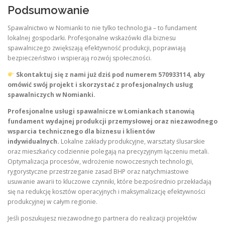
Podsumowanie
Spawalnictwo w Nomianki to nie tylko technologia – to fundament
lokalnej gospodarki. Profesjonalne wskazówki dla biznesu
spawalniczego zwiększają efektywność produkcji, poprawiają
bezpieczeństwo i wspierają rozwój społeczności.
Skontaktuj się z nami już dziś pod numerem
570933114
, aby
omówić swój projekt i skorzystać z profesjonalnych usług
spawalniczych w Nomianki.
Profesjonalne usługi spawalnicze w Łomiankach stanowią
fundament wydajnej produkcji przemysłowej oraz niezawodnego
wsparcia technicznego dla biznesu i klientów
indywidualnych.
Lokalne zakłady produkcyjne, warsztaty ślusarskie
oraz mieszkańcy codziennie polegają na precyzyjnym łączeniu metali.
Optymalizacja procesów, wdrożenie nowoczesnych technologii,
rygorystyczne przestrzeganie zasad BHP oraz natychmiastowe
usuwanie awarii to kluczowe czynniki, które bezpośrednio przekładają
się na redukcję kosztów operacyjnych i maksymalizację efektywności
produkcyjnej w całym regionie.
Jeśli poszukujesz niezawodnego partnera do realizacji projektów