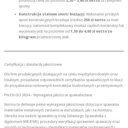
podnoszą cenę do poziomu
2,20 – 3,60 zł netto
za centymetr
spoiny.
Konstrukcje stalowe (metr bieżący)
: Wykonanie prostych
spoin konstrukcyjnych kosztuje średnio
250 zł netto
za metr
bieżący, natomiast kompleksowy montaż ciężkich konstrukcji hal
wyceniany jest na poziomie od
1,50 do 4,00 zł netto za
kilogram
przetworzonej stali.
Certyfikacja i standardy jakościowe
Dla firm produkcyjnych działających na rynku międzynarodowym oraz
lokalnym, posiadanie odpowiednich certyfikatów spawalniczych to klucz
do pozyskiwania rentownych kontraktów budowlanych i przemysłowych.
PN-EN ISO 3834 – Wymagania jakości w spawalnictwie
Norma ta definiuje pełne wymagania jakościowe dotyczące spawania
materiałów metalowych zarówno w warsztatach, jak i na montażu.
Określa ona nadzór spawalniczy (rolę Głównego Spawalnika z
dyplomem IWE/EWE), procedury weryfikacji uprawnień spawaczy oraz
sposób przechowywania i identyfikacji materiałów podstawowych i