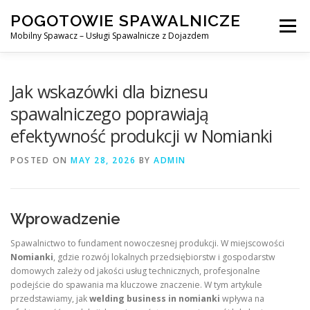
Skip
POGOTOWIE SPAWALNICZE
to
Menu
content
Mobilny Spawacz – Usługi Spawalnicze z Dojazdem
MOBILNY SPAWACZ
WARSZAWA
SPAWACZ
Jak wskazówki dla biznesu
spawalniczego poprawiają
efektywność produkcji w Nomianki
SPAWANIE MIG/MAG (GMAW)
NASZE USŁUGI
POSTED ON
MAY 28, 2026
BY
ADMIN
KONTAKT
Wprowadzenie
Spawalnictwo to fundament nowoczesnej produkcji. W miejscowości
Nomianki
, gdzie rozwój lokalnych przedsiębiorstw i gospodarstw
domowych zależy od jakości usług technicznych, profesjonalne
podejście do spawania ma kluczowe znaczenie. W tym artykule
przedstawiamy, jak
welding business in nomianki
wpływa na