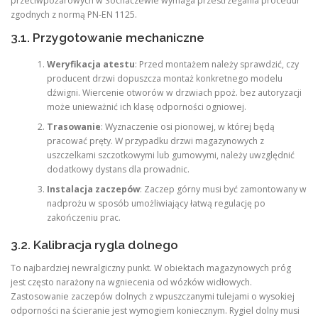
przeciwpożarowych w Sochaczewie wymaga przestrzegania procedur
zgodnych z normą PN-EN 1125.
3.1. Przygotowanie mechaniczne
Weryfikacja atestu
: Przed montażem należy sprawdzić, czy
producent drzwi dopuszcza montaż konkretnego modelu
dźwigni. Wiercenie otworów w drzwiach ppoż. bez autoryzacji
może unieważnić ich klasę odporności ogniowej.
Trasowanie
: Wyznaczenie osi pionowej, w której będą
pracować pręty. W przypadku drzwi magazynowych z
uszczelkami szczotkowymi lub gumowymi, należy uwzględnić
dodatkowy dystans dla prowadnic.
Instalacja zaczepów
: Zaczep górny musi być zamontowany w
nadprożu w sposób umożliwiający łatwą regulację po
zakończeniu prac.
3.2. Kalibracja rygla dolnego
To najbardziej newralgiczny punkt. W obiektach magazynowych próg
jest często narażony na wgniecenia od wózków widłowych.
Zastosowanie zaczepów dolnych z wpuszczanymi tulejami o wysokiej
odporności na ścieranie jest wymogiem koniecznym. Rygiel dolny musi