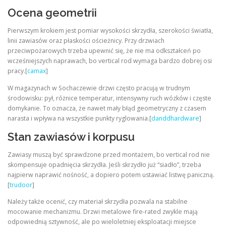
Ocena geometrii
Pierwszym krokiem jest pomiar wysokości skrzydła, szerokości światła,
linii zawiasów oraz płaskości ościeżnicy. Przy drzwiach
przeciwpożarowych trzeba upewnić się, że nie ma odkształceń po
wcześniejszych naprawach, bo vertical rod wymaga bardzo dobrej osi
pracy.[
camax
]
W magazynach w Sochaczewie drzwi często pracują w trudnym
środowisku: pył, różnice temperatur, intensywny ruch wózków i częste
domykanie. To oznacza, że nawet mały błąd geometryczny z czasem
narasta i wpływa na wszystkie punkty ryglowania.[
danddhardware
]
Stan zawiasów i korpusu
Zawiasy muszą być sprawdzone przed montażem, bo vertical rod nie
skompensuje opadnięcia skrzydła. Jeśli skrzydło już “siadło”, trzeba
najpierw naprawić nośność, a dopiero potem ustawiać listwę paniczną.
[
trudoor
]
Należy także ocenić, czy materiał skrzydła pozwala na stabilne
mocowanie mechanizmu. Drzwi metalowe fire-rated zwykle mają
odpowiednią sztywność, ale po wieloletniej eksploatacji miejsce