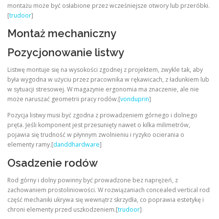
montażu może być osłabione przez wcześniejsze otwory lub przeróbki.
[
trudoor
]
Montaż mechaniczny
Pozycjonowanie listwy
Listwę montuje się na wysokości zgodnej z projektem, zwykle tak, aby
była wygodna w użyciu przez pracownika w rękawicach, z ładunkiem lub
w sytuacji stresowej. W magazynie ergonomia ma znaczenie, ale nie
może naruszać geometrii pracy rodów.[
vonduprin
]
Pozycja listwy musi być zgodna z prowadzeniem górnego i dolnego
pręta. Jeśli komponent jest przesunięty nawet o kilka milimetrów,
pojawia się trudność w płynnym zwolnieniu i ryzyko ocierania o
elementy ramy.[
danddhardware
]
Osadzenie rodów
Rod górny i dolny powinny być prowadzone bez naprężeń, z
zachowaniem prostoliniowości. W rozwiązaniach concealed vertical rod
część mechaniki ukrywa się wewnątrz skrzydła, co poprawia estetykę i
chroni elementy przed uszkodzeniem.[
trudoor
]