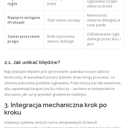
ryglowania (ryzyko
rygla
pręta
otwarcia drzwi)
Niemożność
Napięcie wstępne
Zbyt ciasne zaczepy
otwarcia dźwignią w
(Preload)
razie paniki
Zablokowanie rygla
Zanieczyszczenie
Brak czyszczenia
dolnego przez kurz i
progu
otworu dolnego
gruz
2.1. Jak unikać błędów?
Najczęstszym błędem jest ignorowanie zjawiska rozszerzalności
termicznej. W warunkach pożaru stalowe drzwi mogą pracować, co
zmienia położenie punktów ryglowania. Pręty muszą być tak ustawione,
aby zapewniały bezpieczny luz roboczy – zarówno w temperaturze
otoczenia, jak i przy wysokim gradiencie cieplnym.
3. Integracja mechaniczna krok po
kroku
Instalacja systemu
vertical-rod
na atestowanych drzwiach