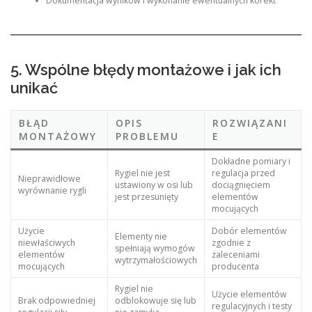
Dokumentacja wyników i wykonanie ewentualnych korekt
5. Wspólne błędy montażowe i jak ich
unikać
BŁĄD
OPIS
ROZWIĄZANI
MONTAŻOWY
PROBLEMU
E
Dokładne pomiary i
Rygiel nie jest
regulacja przed
Nieprawidłowe
ustawiony w osi lub
dociągnięciem
wyrównanie rygli
jest przesunięty
elementów
mocujących
Użycie
Dobór elementów
Elementy nie
niewłaściwych
zgodnie z
spełniają wymogów
elementów
zaleceniami
wytrzymałościowych
mocujących
producenta
Rygiel nie
Użycie elementów
Brak odpowiedniej
odblokowuje się lub
regulacyjnych i testy