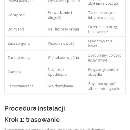
Listwa paniczna
Wysokość i poziom
zbyt niska pozycja
Prowadzenie i
Tarcie o skrzydło
Górny rod
długość
lub prowadnicę
Ocieranie o próg,
Dolny rod
Oś i luz przy progu
blokowanie
Niedomykanie,
Zaczep górny
Współosiowość
hałas
Zbyt ciasny lub zbyt
Zaczep dolny
Głębokość wejścia
luźny chwyt
Nośność i
Rozjazd geometrii
Zawiasy
opadnięcie
skrzydła
Zbyt mocny opór
Samozamykacz
Siła domykania
albo niedomykanie
Procedura instalacji
Krok 1: trasowanie
Trasowanie zaczyna się od osi listwy i osi rodów. W drzwiach