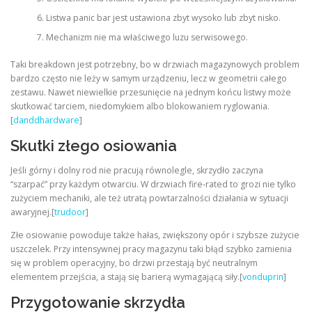
Listwa panic bar jest ustawiona zbyt wysoko lub zbyt nisko.
Mechanizm nie ma właściwego luzu serwisowego.
Taki breakdown jest potrzebny, bo w drzwiach magazynowych problem
bardzo często nie leży w samym urządzeniu, lecz w geometrii całego
zestawu. Nawet niewielkie przesunięcie na jednym końcu listwy może
skutkować tarciem, niedomykiem albo blokowaniem ryglowania.
[
danddhardware
]
Skutki złego osiowania
Jeśli górny i dolny rod nie pracują równolegle, skrzydło zaczyna
“szarpać” przy każdym otwarciu. W drzwiach fire-rated to grozi nie tylko
zużyciem mechaniki, ale też utratą powtarzalności działania w sytuacji
awaryjnej.[
trudoor
]
Złe osiowanie powoduje także hałas, zwiększony opór i szybsze zużycie
uszczelek. Przy intensywnej pracy magazynu taki błąd szybko zamienia
się w problem operacyjny, bo drzwi przestają być neutralnym
elementem przejścia, a stają się barierą wymagającą siły.[
vonduprin
]
Przygotowanie skrzydła