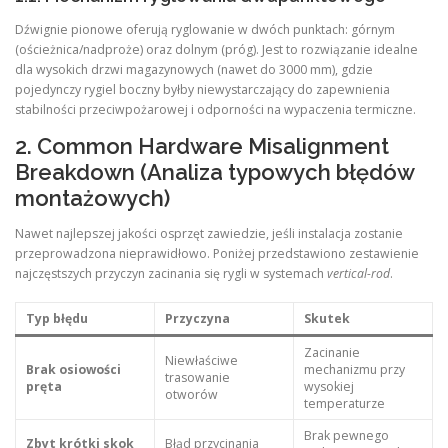
Dźwignie pionowe oferują ryglowanie w dwóch punktach: górnym
(ościeżnica/nadproże) oraz dolnym (próg). Jest to rozwiązanie idealne
dla wysokich drzwi magazynowych (nawet do 3000 mm), gdzie
pojedynczy rygiel boczny byłby niewystarczający do zapewnienia
stabilności przeciwpożarowej i odporności na wypaczenia termiczne.
2. Common Hardware Misalignment
Breakdown (Analiza typowych błędów
montażowych)
Nawet najlepszej jakości osprzęt zawiedzie, jeśli instalacja zostanie
przeprowadzona nieprawidłowo. Poniżej przedstawiono zestawienie
najczęstszych przyczyn zacinania się rygli w systemach
vertical-rod
.
Typ błędu
Przyczyna
Skutek
Zacinanie
Niewłaściwe
Brak osiowości
mechanizmu przy
trasowanie
pręta
wysokiej
otworów
temperaturze
Brak pewnego
Zbyt krótki skok
Błąd przycinania