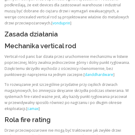
podkreślają, że exit devices dla zastosowań warehouse i industrial
muszą być dobrane do ciężaru drzwi i wymagań ewakuacyjnych, a
wersje concealed vertical rod są projektowane właśnie do metalowych
drzwi przeciwpożarowych.[
vonduprin
]
Zasada działania
Mechanika vertical rod
Vertical-rod panic bar działa przez uruchomienie mechanizmu w listwie
poprzecznej, który zwalnia jednocześnie górny i dolny punkt ryglowania.
Dzięki temu skrzydło wychodzi z ościeżnicy równomiernie, bez
punktowego naprężenia na jednym zaczepie.[
danddhardware
]
To rozwiązanie jest szczególnie przydatne przy ciężkich drzwiach
magazynowych, bo zmniejsza skręcanie skrzydła podczas otwierania. W
systemach fire-rated ważne jest, aby każdy punkt ryglowania pracował
w przewidywalny sposób również po nagrzaniu i po długim okresie
eksploatacji.[
camax
]
Rola fire rating
Drzwi przeciwpożarowe nie mogą być traktowane jak zwykłe drzwi