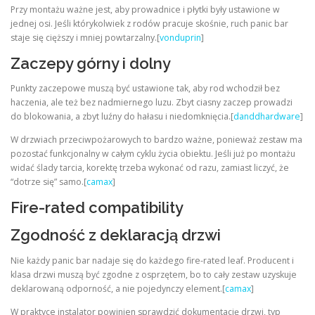
Przy montażu ważne jest, aby prowadnice i płytki były ustawione w
jednej osi. Jeśli którykolwiek z rodów pracuje skośnie, ruch panic bar
staje się cięższy i mniej powtarzalny.[
vonduprin
]
Zaczepy górny i dolny
Punkty zaczepowe muszą być ustawione tak, aby rod wchodził bez
haczenia, ale też bez nadmiernego luzu. Zbyt ciasny zaczep prowadzi
do blokowania, a zbyt luźny do hałasu i niedomknięcia.[
danddhardware
]
W drzwiach przeciwpożarowych to bardzo ważne, ponieważ zestaw ma
pozostać funkcjonalny w całym cyklu życia obiektu. Jeśli już po montażu
widać ślady tarcia, korektę trzeba wykonać od razu, zamiast liczyć, że
“dotrze się” samo.[
camax
]
Fire-rated compatibility
Zgodność z deklaracją drzwi
Nie każdy panic bar nadaje się do każdego fire-rated leaf. Producent i
klasa drzwi muszą być zgodne z osprzętem, bo to cały zestaw uzyskuje
deklarowaną odporność, a nie pojedynczy element.[
camax
]
W praktyce instalator powinien sprawdzić dokumentację drzwi, typ