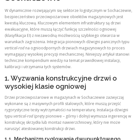
W dynamicznie rozwijającym się sektorze logistycznym w Sochaczewie,
bezpieczeństwo przeciwpożarowe obiektów magazynowych jest
kwestią kluczową. Kluczowym elementem infrastruktury są drzwi
ewakuacyjne, które muszą łączyć funkcję szczelności ogniowej
(klasyfikacja EI) z niezawodną możliwością szybkiego otwarcia w
warunkach zagrożenia. Integracja pionowych dźwigni panicznych typu
vertical-rod
na ognioodpornych drzwiach magazynowych to proces
wymagający wysokiej precyzji mechanicznej. Niniejszy artykuł stanowi
techniczne kompendium wiedzy na temat prawidłowej instalacji,
kalibracji i utrzymania tych systemów.
1. Wyzwania konstrukcyjne drzwi o
wysokiej klasie ogniowej
Drzwi przeciwpożarowe w magazynach w Sochaczewie zazwyczaj
wykonane są z masywnych profili stalowych, które muszą przejść
rygorystyczne testy wytrzymałości na temperaturę. Instalacja dźwigni
typu
vertical-rod
(pręty pionowe – górny i dolny) wymusza ingerencję w
konstrukcję skrzydła lub montaż nawierzchniowy, który nie może
naruszyć atestowanej konstrukcji drzwi.
1.1. Mechanizm ryglowania dwupunktowego