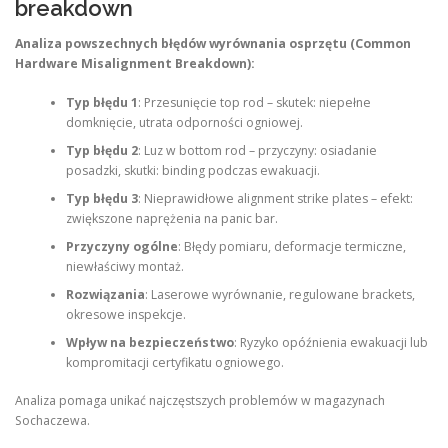
breakdown
Analiza powszechnych błędów wyrównania osprzętu (Common
Hardware Misalignment Breakdown):
Typ błędu 1
: Przesunięcie top rod – skutek: niepełne
domknięcie, utrata odporności ogniowej.
Typ błędu 2
: Luz w bottom rod – przyczyny: osiadanie
posadzki, skutki: binding podczas ewakuacji.
Typ błędu 3
: Nieprawidłowe alignment strike plates – efekt:
zwiększone naprężenia na panic bar.
Przyczyny ogólne
: Błędy pomiaru, deformacje termiczne,
niewłaściwy montaż.
Rozwiązania
: Laserowe wyrównanie, regulowane brackets,
okresowe inspekcje.
Wpływ na bezpieczeństwo
: Ryzyko opóźnienia ewakuacji lub
kompromitacji certyfikatu ogniowego.
Analiza pomaga unikać najczęstszych problemów w magazynach
Sochaczewa.