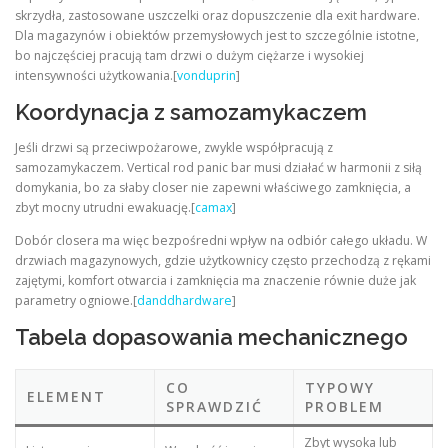
skrzydła, zastosowane uszczelki oraz dopuszczenie dla exit hardware.
Dla magazynów i obiektów przemysłowych jest to szczególnie istotne,
bo najczęściej pracują tam drzwi o dużym ciężarze i wysokiej
intensywności użytkowania.[
vonduprin
]
Koordynacja z samozamykaczem
Jeśli drzwi są przeciwpożarowe, zwykle współpracują z
samozamykaczem. Vertical rod panic bar musi działać w harmonii z siłą
domykania, bo za słaby closer nie zapewni właściwego zamknięcia, a
zbyt mocny utrudni ewakuację.[
camax
]
Dobór closera ma więc bezpośredni wpływ na odbiór całego układu. W
drzwiach magazynowych, gdzie użytkownicy często przechodzą z rękami
zajętymi, komfort otwarcia i zamknięcia ma znaczenie równie duże jak
parametry ogniowe.[
danddhardware
]
Tabela dopasowania mechanicznego
CO
TYPOWY
ELEMENT
SPRAWDZIĆ
PROBLEM
Zbyt wysoka lub