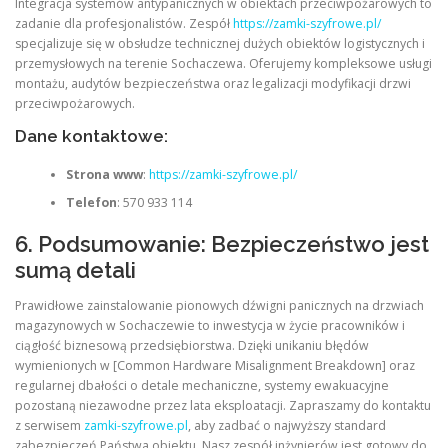
Integracja systemów antypanicznych w obiektach przeciwpożarowych to
zadanie dla profesjonalistów. Zespół
https://zamki-szyfrowe.pl/
specjalizuje się w obsłudze technicznej dużych obiektów logistycznych i
przemysłowych na terenie Sochaczewa. Oferujemy kompleksowe usługi
montażu, audytów bezpieczeństwa oraz legalizacji modyfikacji drzwi
przeciwpożarowych.
Dane kontaktowe:
Strona www
:
https://zamki-szyfrowe.pl/
Telefon
: 570 933 114
6. Podsumowanie: Bezpieczeństwo jest
sumą detali
Prawidłowe zainstalowanie pionowych dźwigni panicznych na drzwiach
magazynowych w Sochaczewie to inwestycja w życie pracowników i
ciągłość biznesową przedsiębiorstwa. Dzięki unikaniu błędów
wymienionych w [Common Hardware Misalignment Breakdown] oraz
regularnej dbałości o detale mechaniczne, systemy ewakuacyjne
pozostaną niezawodne przez lata eksploatacji. Zapraszamy do kontaktu
z serwisem
zamki-szyfrowe.pl
, aby zadbać o najwyższy standard
zabezpieczeń Państwa obiektu. Nasz zespół inżynierów jest gotowy do