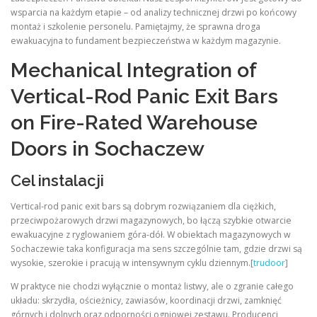
wsparcia na każdym etapie – od analizy technicznej drzwi po końcowy
montaż i szkolenie personelu. Pamiętajmy, że sprawna droga
ewakuacyjna to fundament bezpieczeństwa w każdym magazynie.
Mechanical Integration of
Vertical-Rod Panic Exit Bars
on Fire-Rated Warehouse
Doors in Sochaczew
Cel instalacji
Vertical-rod panic exit bars są dobrym rozwiązaniem dla ciężkich,
przeciwpożarowych drzwi magazynowych, bo łączą szybkie otwarcie
ewakuacyjne z ryglowaniem góra-dół. W obiektach magazynowych w
Sochaczewie taka konfiguracja ma sens szczególnie tam, gdzie drzwi są
wysokie, szerokie i pracują w intensywnym cyklu dziennym.[
trudoor
]
W praktyce nie chodzi wyłącznie o montaż listwy, ale o zgranie całego
układu: skrzydła, ościeżnicy, zawiasów, koordinacji drzwi, zamknięć
górnych i dolnych oraz odporności ogniowej zestawu. Producenci