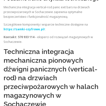
Mechaniczna integracja vertical-rod panic exit bars na drzwiach
przeciwpożarowych w Sochaczewie zapewnia optymalne
bezpieczeństwo i funkcjonalność magazynową.
Szczegółowe komponenty i wsparcie techniczne dostępne na
https://zamki-szyfrowe.pl/
.
Kontakt: 570 933 114
– eksperci od rozwiązań magazynowych w
Sochaczewie.
Techniczna integracja
mechaniczna pionowych
dźwigni panicznych (vertical-
rod) na drzwiach
przeciwpożarowych w halach
magazynowych w
Sochaczewie