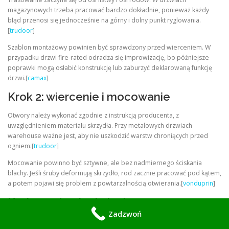
magazynowych trzeba pracować bardzo dokładnie, ponieważ każdy
błąd przenosi się jednocześnie na górny i dolny punkt ryglowania.
[
trudoor
]
Szablon montażowy powinien być sprawdzony przed wierceniem. W
przypadku drzwi fire-rated odradza się improwizację, bo późniejsze
poprawki mogą osłabić konstrukcję lub zaburzyć deklarowaną funkcję
drzwi.[
camax
]
Krok 2: wiercenie i mocowanie
Otwory należy wykonać zgodnie z instrukcją producenta, z
uwzględnieniem materiału skrzydła. Przy metalowych drzwiach
warehouse ważne jest, aby nie uszkodzić warstw chroniących przed
ogniem.[
trudoor
]
Mocowanie powinno być sztywne, ale bez nadmiernego ściskania
blachy. Jeśli śruby deformują skrzydło, rod zacznie pracować pod kątem,
a potem pojawi się problem z powtarzalnością otwierania.[
vonduprin
]
Krok 3: ustawienie końcowe
Zadzwoń
Po osadzeniu listwy trzeba ustawić długość rodów i dopasować