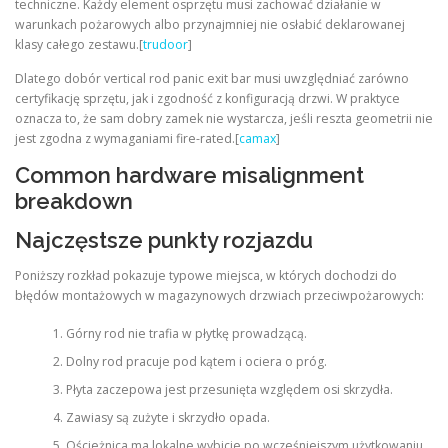
techniczne. Każdy element osprzętu musi zachować działanie w
warunkach pożarowych albo przynajmniej nie osłabić deklarowanej
klasy całego zestawu.[
trudoor
]
Dlatego dobór vertical rod panic exit bar musi uwzględniać zarówno
certyfikację sprzętu, jak i zgodność z konfiguracją drzwi. W praktyce
oznacza to, że sam dobry zamek nie wystarcza, jeśli reszta geometrii nie
jest zgodna z wymaganiami fire-rated.[
camax
]
Common hardware misalignment
breakdown
Najczęstsze punkty rozjazdu
Poniższy rozkład pokazuje typowe miejsca, w których dochodzi do
błędów montażowych w magazynowych drzwiach przeciwpożarowych:
Górny rod nie trafia w płytkę prowadzącą.
Dolny rod pracuje pod kątem i ociera o próg.
Płyta zaczepowa jest przesunięta względem osi skrzydła.
Zawiasy są zużyte i skrzydło opada.
Ościeżnica ma lokalne wybicie po wcześniejszym użytkowaniu.