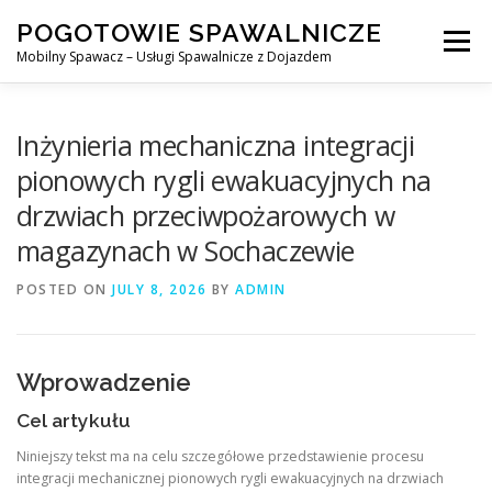
Skip
POGOTOWIE SPAWALNICZE
to
Menu
content
Mobilny Spawacz – Usługi Spawalnicze z Dojazdem
MOBILNY SPAWACZ
WARSZAWA
SPAWACZ
Inżynieria mechaniczna integracji
pionowych rygli ewakuacyjnych na
drzwiach przeciwpożarowych w
SPAWANIE MIG/MAG (GMAW)
NASZE USŁUGI
magazynach w Sochaczewie
POSTED ON
KONTAKT
JULY 8, 2026
BY
ADMIN
Wprowadzenie
Cel artykułu
Niniejszy tekst ma na celu szczegółowe przedstawienie procesu
integracji mechanicznej pionowych rygli ewakuacyjnych na drzwiach