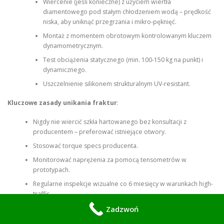
Wiercenie (jeśli konieczne) z użyciem wiertła
diamentowego pod stałym chłodzeniem wodą – prędkość
niska, aby uniknąć przegrzania i mikro-pęknięć.
Montaż z momentem obrotowym kontrolowanym kluczem
dynamometrycznym.
Test obciążenia statycznego (min. 100-150 kg na punkt) i
dynamicznego.
Uszczelnienie silikonem strukturalnym UV-resistant.
Kluczowe zasady unikania fraktur
:
Nigdy nie wiercić szkła hartowanego bez konsultacji z
producentem – preferować istniejące otwory.
Stosować torque specs producenta.
Monitorować naprężenia za pomocą tensometrów w
prototypach.
Regularne inspekcje wizualne co 6 miesięcy w warunkach high-
traffic.
Zadzwoń
Ten blueprint minimalizuje ryzyko do poniżej 0,1% przy prawidłowym
wykonaniu.