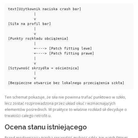
text
[Użytkownik naciska crash bar]

            |

            v

[Siła na profil bar]

            |

            v

[Punkty rozkładu obciążenia]

            |

            +----> [Patch fitting lewe]

            +----> [Patch fitting prawe]

            |

            v

[Sztywność skrzydła + ościeżnica]

            |

            v

[Bezpieczne otwarcie bez lokalnego przeciążenia szkła]
Ten schemat pokazuje, że siła nie powinna trafiać punktowo w szkło,
lecz zostać rozprowadzona przez układ okuć i wzmacniających
elementów pośrednich. W praktyce to właśnie rozkład sił decyduje o
trwałości całego retrofit-u.
Ocena stanu istniejącego
Przed modernizacją trzeba sprawdzić grubość szkła, typ patch fittings,