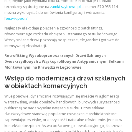
nie jedynie jako wymiana okucia. Pomocne informacje i kontakt
techniczny są dostępne na
zamki-szyfrowe.pl
, a numer 570 933 114
można wykorzystać do omówienia konfiguracji i wdrożenia.
[
en.wikipedia
]
Najlepszy efekt daje połączenie zgodności z patch fittings,
równomiernego rozkładu obciążeń i starannego testu końcowego.
Wtedy szklane drzwi pozostają bezpieczne, eleganckie i gotowe do
intensywnej eksploatacji.
Retrofitting Wysokoprzetwarzanych Drzwi Szklanych
Dwuskrzydłowych z Wąskoprofilowymi Antypanicznymi Belkami
Montowanymi na Krawędzi w Legionowie
Wstęp do modernizacji drzwi szklanych
w obiektach komercyjnych
W Legionowie, dynamicznie rozwijającym się mieście w aglomeracji
warszawskiej, wiele obiektów handlowych, biurowych i użyteczności
publicznej posiada wysokie natężenie ruchu. Drzwi szklane
dwuskrzydłowe stanowią popularne rozwiązanie architektoniczne,
zapewniając estetykę, przejrzystość i naturalne oświetlenie. Jednak w
kontekście bezpieczeństwa pożarowego i ewakuacyjnego, kluczowe
jest wyposażenie ich w antypaniczne belki (crash bars lub panic bars) o