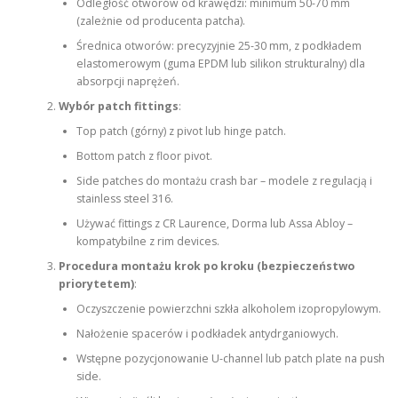
Odległość otworów od krawędzi: minimum 50-70 mm
(zależnie od producenta patcha).
Średnica otworów: precyzyjnie 25-30 mm, z podkładem
elastomerowym (guma EPDM lub silikon strukturalny) dla
absorpcji naprężeń.
Wybór patch fittings
:
Top patch (górny) z pivot lub hinge patch.
Bottom patch z floor pivot.
Side patches do montażu crash bar – modele z regulacją i
stainless steel 316.
Używać fittings z CR Laurence, Dorma lub Assa Abloy –
kompatybilne z rim devices.
Procedura montażu krok po kroku (bezpieczeństwo
priorytetem)
:
Oczyszczenie powierzchni szkła alkoholem izopropylowym.
Nałożenie spacerów i podkładek antydrganiowych.
Wstępne pozycjonowanie U-channel lub patch plate na push
side.