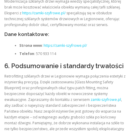
Modernizacja szklanych drzwi wymaga wiedzy specjalistycznej, której
brak może kosztować właściciela obiektu wymianą całej tafli szklanej.
Eksperci z
https://zamki-szyfrowe.pl/
specjalizują się w obsłudze
technicznej szklanych systemów drzwiowych w Legionowie, oferując
profesjonalny dobór okuć, certyfikowany montaż oraz serwis.
Dane kontaktowe:
Strona www
:
https://zamki-szyfrowe.pl/
Telefon
: 570 933 114
6. Podsumowanie i standardy trwałości
Retrofitting szklanych drzwi w Legionowie wymaga połączenia estetyki z
inżynierską precyzją. Dzięki zastosowaniu [Glass Mounting Safety
Blueprint] oraz profesjonalnych okuć typu patch fitting, można
bezpiecznie doposażyć każdy obiekt w nowoczesne systemy
ewakuacyjne. Zapraszamy do kontaktu z serwisem
zamki-szyfrowe.pl
,
aby zadbać o najwyższy standard zabezpieczeń i bezpieczeństwa
Państwa obiektu. Nasz zespół inżynierów jest gotowy do wsparcia na
każdym etapie – od wstępnego audytu grubości szkła po końcowy
montaż dźwigni. Pamiętajmy, że dobrze wykonana instalacja na szkle to
nie tylko bezpieczeństwo, ale przede wszystkim spokój eksploatacyjny