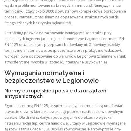
wąskim profilu montowane na krawędzi (rim-mount). Niniejszy manual
techniczny, liczący około 3000 słów, stanowi kompleksowe opracowanie
procesu retrofitu, z naciskiem na dopasowanie strukturalnych patch
fittings szklanych bez ryzyka pęknięć tafli.
Retrofitting pozwala na zachowanie istniejących konstrukcji przy
minimalnych ingerencjach, co jest ekonomiczne i zgodne z normami PN-
EN 1125 oraz lokalnymi przepisami budowlanymi. Omówimy aspekty
techniczne, materiałowe, bezpieczeństwa oraz praktyczne wskazówki
wdrożeniowe dostosowane do warunków Legionowa (zmienne warunki
atmosferyczne, wysoka wilgotność, intensywne użytkowanie).
Wymagania normatywne i
bezpieczeństwo w Legionowie
Normy europejskie i polskie dla urządzeń
antypanicznych
Zgodnie z normą EN 1125, urządzenia antypaniczne muszą umożliwiać
otwarcie drzwi w kierunku ewakuacji poprzez naciśnięcie w dowolnym
punkcie. Dla drzwi szklanych podwójnych w obiektach o wysokim
natężeniu ruchu (np. centra handlowe, urzędy w Legionowie) wymagane
są rozwiązania Grade 1, UL 305 lub równoważne. Narrow-profile rim-