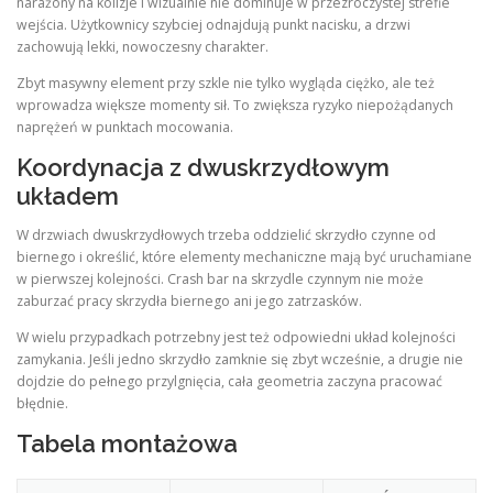
narażony na kolizje i wizualnie nie dominuje w przezroczystej strefie
wejścia. Użytkownicy szybciej odnajdują punkt nacisku, a drzwi
zachowują lekki, nowoczesny charakter.
Zbyt masywny element przy szkle nie tylko wygląda ciężko, ale też
wprowadza większe momenty sił. To zwiększa ryzyko niepożądanych
naprężeń w punktach mocowania.
Koordynacja z dwuskrzydłowym
układem
W drzwiach dwuskrzydłowych trzeba oddzielić skrzydło czynne od
biernego i określić, które elementy mechaniczne mają być uruchamiane
w pierwszej kolejności. Crash bar na skrzydle czynnym nie może
zaburzać pracy skrzydła biernego ani jego zatrzasków.
W wielu przypadkach potrzebny jest też odpowiedni układ kolejności
zamykania. Jeśli jedno skrzydło zamknie się zbyt wcześnie, a drugie nie
dojdzie do pełnego przylgnięcia, cała geometria zaczyna pracować
błędnie.
Tabela montażowa