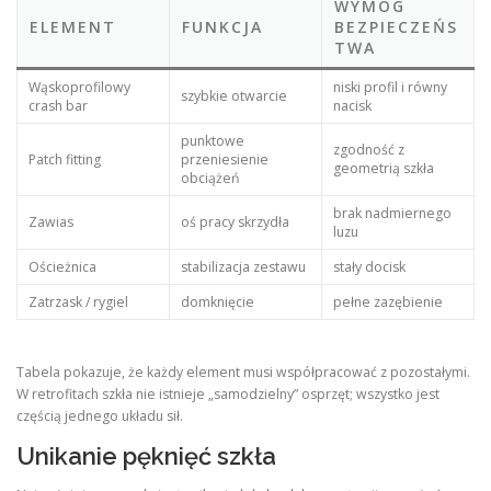
WYMÓG
ELEMENT
FUNKCJA
BEZPIECZEŃS
TWA
Wąskoprofilowy
niski profil i równy
szybkie otwarcie
crash bar
nacisk
punktowe
zgodność z
Patch fitting
przeniesienie
geometrią szkła
obciążeń
brak nadmiernego
Zawias
oś pracy skrzydła
luzu
Ościeżnica
stabilizacja zestawu
stały docisk
Zatrzask / rygiel
domknięcie
pełne zazębienie
Tabela pokazuje, że każdy element musi współpracować z pozostałymi.
W retrofitach szkła nie istnieje „samodzielny” osprzęt; wszystko jest
częścią jednego układu sił.
Unikanie pęknięć szkła