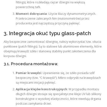
fittings), które rozkładają ciężar dźwigni na większą
powierzchnię tafli.
Moment dokręcania
: Użycie kluczy dynamometrycznych.
Przekroczenie zalecanych Nm (niutonometrów) przez
producenta jest najczęstszą przyczyną pęknięć.
3. Integracja okuć typu glass-patch
Aby bezpiecznie zamontować dźwignię, należy wykorzystać tzw. okucia
punktowe (patch fittings). Są to stalowe lub aluminiowe elementy, które
obejmują krawędź szkła i stanowią stabilny punkt zakotwiczenia dla
korpusu dźwigni.
3.1. Procedura montażowa:
Pomiar krawędzi
: Upewnienie się, że szkło posiada szlif
bezpieczny (tzw. “C-krawędź”). Mikro-odpryski na krawędziach
są miejscami inicjacji pęknięć.
Aplikacja klejów konstrukcyjnych
: W przypadku montażu
długich dźwigni stosuje się specjalistyczne kleje UV lub silikony
konstrukcyjne o wysokiej elastyczności, które niwelują drgania
podczas zamykania drzwi.