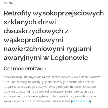
na lata.
Retrofity wysokoprzejściowych
szklanych drzwi
dwuskrzydłowych z
wąskoprofilowymi
nawierzchniowymi ryglami
awaryjnymi w Legionowie
Cel modernizacji
Modernizacja szklanych drzwi dwuskrzydłowych w obiektach o dużym
ruchu ma sens tylko wtedy, gdy nie niszczy geometrii szkła ani nie
pogarsza pracy całego zestawu. W Legionowie, mieście i siedzibie
powiatu położonej na północ od Warszawy, takie rozwiązania są
szczególnie przydatne w galeriach, budynkach usługowych i strefach
wejściowych o dużej intensywności użytkowania.[
en.wikipedia
]