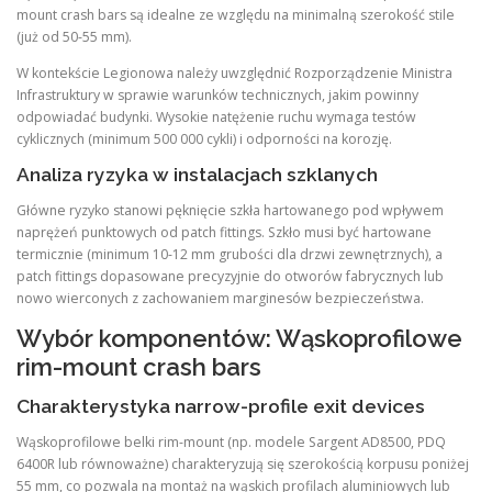
mount crash bars są idealne ze względu na minimalną szerokość stile
(już od 50-55 mm).
W kontekście Legionowa należy uwzględnić Rozporządzenie Ministra
Infrastruktury w sprawie warunków technicznych, jakim powinny
odpowiadać budynki. Wysokie natężenie ruchu wymaga testów
cyklicznych (minimum 500 000 cykli) i odporności na korozję.
Analiza ryzyka w instalacjach szklanych
Główne ryzyko stanowi pęknięcie szkła hartowanego pod wpływem
naprężeń punktowych od patch fittings. Szkło musi być hartowane
termicznie (minimum 10-12 mm grubości dla drzwi zewnętrznych), a
patch fittings dopasowane precyzyjnie do otworów fabrycznych lub
nowo wierconych z zachowaniem marginesów bezpieczeństwa.
Wybór komponentów: Wąskoprofilowe
rim-mount crash bars
Charakterystyka narrow-profile exit devices
Wąskoprofilowe belki rim-mount (np. modele Sargent AD8500, PDQ
6400R lub równoważne) charakteryzują się szerokością korpusu poniżej
55 mm, co pozwala na montaż na wąskich profilach aluminiowych lub