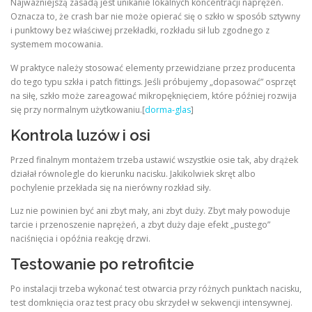
Najważniejszą zasadą jest unikanie lokalnych koncentracji naprężeń.
Oznacza to, że crash bar nie może opierać się o szkło w sposób sztywny
i punktowy bez właściwej przekładki, rozkładu sił lub zgodnego z
systemem mocowania.
W praktyce należy stosować elementy przewidziane przez producenta
do tego typu szkła i patch fittings. Jeśli próbujemy „dopasować” osprzęt
na siłę, szkło może zareagować mikropęknięciem, które później rozwija
się przy normalnym użytkowaniu.[
dorma-glas
]
Kontrola luzów i osi
Przed finalnym montażem trzeba ustawić wszystkie osie tak, aby drążek
działał równolegle do kierunku nacisku. Jakikolwiek skręt albo
pochylenie przekłada się na nierówny rozkład siły.
Luz nie powinien być ani zbyt mały, ani zbyt duży. Zbyt mały powoduje
tarcie i przenoszenie naprężeń, a zbyt duży daje efekt „pustego”
naciśnięcia i opóźnia reakcję drzwi.
Testowanie po retrofitcie
Po instalacji trzeba wykonać test otwarcia przy różnych punktach nacisku,
test domknięcia oraz test pracy obu skrzydeł w sekwencji intensywnej.