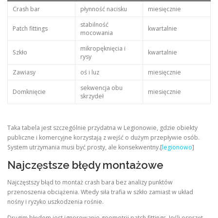
Crash bar
płynność nacisku
miesięcznie
stabilność
Patch fittings
kwartalnie
mocowania
mikropęknięcia i
Szkło
kwartalnie
rysy
Zawiasy
oś i luz
miesięcznie
sekwencja obu
Domknięcie
miesięcznie
skrzydeł
Taka tabela jest szczególnie przydatna w Legionowie, gdzie obiekty
publiczne i komercyjne korzystają z wejść o dużym przepływie osób.
System utrzymania musi być prosty, ale konsekwentny.[
legionowo
]
Najczęstsze błędy montażowe
Najczęstszy błąd to montaż crash bara bez analizy punktów
przenoszenia obciążenia. Wtedy siła trafia w szkło zamiast w układ
nośny i ryzyko uszkodzenia rośnie.
Drugim błędem jest ignorowanie geometrii patch fittings. Jeśli osprzęt