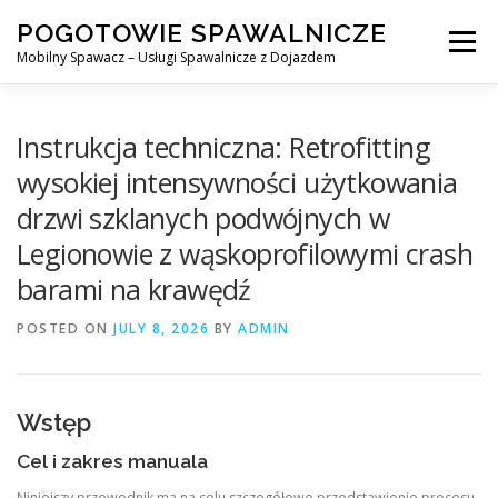
Skip
POGOTOWIE SPAWALNICZE
to
Menu
content
Mobilny Spawacz – Usługi Spawalnicze z Dojazdem
MOBILNY SPAWACZ
WARSZAWA
SPAWACZ
Instrukcja techniczna: Retrofitting
wysokiej intensywności użytkowania
drzwi szklanych podwójnych w
SPAWANIE MIG/MAG (GMAW)
NASZE USŁUGI
Legionowie z wąskoprofilowymi crash
barami na krawędź
KONTAKT
POSTED ON
JULY 8, 2026
BY
ADMIN
Wstęp
Cel i zakres manuala
Niniejszy przewodnik ma na celu szczegółowe przedstawienie procesu