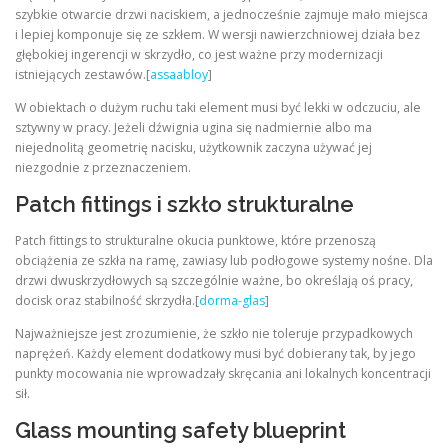
szybkie otwarcie drzwi naciskiem, a jednocześnie zajmuje mało miejsca
i lepiej komponuje się ze szkłem. W wersji nawierzchniowej działa bez
głębokiej ingerencji w skrzydło, co jest ważne przy modernizacji
istniejących zestawów.[
assaabloy
]
W obiektach o dużym ruchu taki element musi być lekki w odczuciu, ale
sztywny w pracy. Jeżeli dźwignia ugina się nadmiernie albo ma
niejednolitą geometrię nacisku, użytkownik zaczyna używać jej
niezgodnie z przeznaczeniem.
Patch fittings i szkło strukturalne
Patch fittings to strukturalne okucia punktowe, które przenoszą
obciążenia ze szkła na ramę, zawiasy lub podłogowe systemy nośne. Dla
drzwi dwuskrzydłowych są szczególnie ważne, bo określają oś pracy,
docisk oraz stabilność skrzydła.[
dorma-glas
]
Najważniejsze jest zrozumienie, że szkło nie toleruje przypadkowych
naprężeń. Każdy element dodatkowy musi być dobierany tak, by jego
punkty mocowania nie wprowadzały skręcania ani lokalnych koncentracji
sił.
Glass mounting safety blueprint