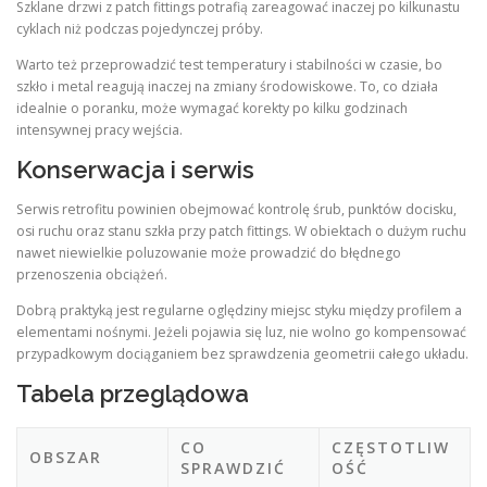
Szklane drzwi z patch fittings potrafią zareagować inaczej po kilkunastu
cyklach niż podczas pojedynczej próby.
Warto też przeprowadzić test temperatury i stabilności w czasie, bo
szkło i metal reagują inaczej na zmiany środowiskowe. To, co działa
idealnie o poranku, może wymagać korekty po kilku godzinach
intensywnej pracy wejścia.
Konserwacja i serwis
Serwis retrofitu powinien obejmować kontrolę śrub, punktów docisku,
osi ruchu oraz stanu szkła przy patch fittings. W obiektach o dużym ruchu
nawet niewielkie poluzowanie może prowadzić do błędnego
przenoszenia obciążeń.
Dobrą praktyką jest regularne oględziny miejsc styku między profilem a
elementami nośnymi. Jeżeli pojawia się luz, nie wolno go kompensować
przypadkowym dociąganiem bez sprawdzenia geometrii całego układu.
Tabela przeglądowa
CO
CZĘSTOTLIW
OBSZAR
SPRAWDZIĆ
OŚĆ