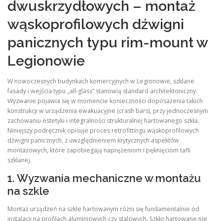
dwuskrzydłowych – montaż
wąskoprofilowych dźwigni
panicznych typu rim-mount w
Legionowie
W nowoczesnych budynkach komercyjnych w Legionowie, szklane
fasady i wejścia typu „all-glass” stanowią standard architektoniczny.
Wyzwanie pojawia się w momencie konieczności doposażenia takich
konstrukcji w urządzenia ewakuacyjne (crash bars), przy jednoczesnym
zachowaniu estetyki i integralności strukturalnej hartowanego szkła.
Niniejszy podręcznik opisuje proces retrofittingu wąskoprofilowych
dźwigni panicznych, z uwzględnieniem krytycznych aspektów
montażowych, które zapobiegają naprężeniom i pęknięciom tafli
szklanej.
1. Wyzwania mechaniczne w montażu
na szkle
Montaż urządzeń na szkle hartowanym różni się fundamentalnie od
instalacji na profilach aluminiowych czy stalowych. Szkło hartowane nie