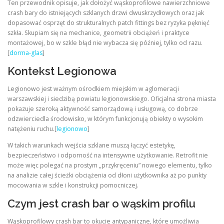
Ten przewodnik opisuje, jak dołożyć wąskoprofilowe nawierzchniowe
crash bary do istniejących szklanych drzwi dwuskrzydłowych oraz jak
dopasować osprzęt do strukturalnych patch fittings bez ryzyka pęknięć
szkła. Skupiam się na mechanice, geometrii obciążeń i praktyce
montażowej, bo w szkle błąd nie wybacza się później, tylko od razu.
[
dorma-glas
]
Kontekst Legionowa
Legionowo jest ważnym ośrodkiem miejskim w aglomeracji
warszawskiej i siedzibą powiatu legionowskiego. Oficjalna strona miasta
pokazuje szeroką aktywność samorządową i usługową, co dobrze
odzwierciedla środowisko, w którym funkcjonują obiekty o wysokim
natężeniu ruchu.[
legionowo
]
W takich warunkach wejścia szklane muszą łączyć estetykę,
bezpieczeństwo i odporność na intensywne użytkowanie. Retrofit nie
może więc polegać na prostym „przykręceniu” nowego elementu, tylko
na analizie całej ścieżki obciążenia od dłoni użytkownika aż po punkty
mocowania w szkle i konstrukcji pomocniczej.
Czym jest crash bar o wąskim profilu
Wąskoprofilowy crash bar to okucie antypaniczne, które umożliwia