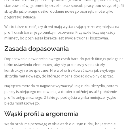
stan zawiasów, geometrię szczelin oraz sposób pracy obu skrzydeł. Jeśli
skrzydło już pracuje ciężko, dodanie nowego osprzętu może tylko
pogorszyć sytuację.
Warto także ocenić, czy drzwi mają wystarczającą rezerwę miejsca na
profil crash bara i jego punkty mocowania. Przy szkle liczy się każdy
milimetr, bo późniejsza korekta jest zwykle trudna i kosztowna.
Zasada dopasowania
Dopasowanie nawierzchniowego crash bara do patch fittings polega na
takim ustawieniu elementów, aby siły przenosiły się na strefy
konstrukcyjnie bezpieczne. Nie wolno traktować szkła jak zwykłego
skrzydła metalowego, do którego można dodać dowolny osprzęt.
Najlepsza metoda to najpierw wyznaczyć linię ruchu skrzydła, potem
punkty istniejącego mocowania, a dopiero później ustalić położenie
profilu antypanicznego. Z takiego podejścia wynika mniejsze ryzyko
błędu montażowego.
Wąski profil a ergonomia
Wąski profil ma przewagę w obiektach o dużym ruchu, bo jest mniej