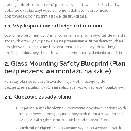
podlega obróbce (wierceniu) po procesie hartowania. Każdy błąd w
doborze okuć lub zbyt wysoki moment dokręcenia śrub może
doprowadzić do natychmiastowej destrukcji tafli.
1.1. Wąskoprofilowe dźwignie rim-mount
Dźwignie typu „rim-mount” (montowane nawierzchniowo) są idealne dla
szklanych drzwi, gdyż pozwalają na przeniesienie sił mechanicznych na
dedykowane okucia, a nie bezpośrednio na szkło. Wybór wąskiego
profilu jest kluczowy dla zachowania estetyki i niezasłaniania przejścia.
2. Glass Mounting Safety Blueprint (Plan
bezpieczeństwa montażu na szkle)
Poniższy plan bezpieczeństwa definiuje kroki niezbędne do
bezpiecznej instalacji okuć, minimalizujące ryzyko naprężeń punktowych.
2.1. Kluczowe zasady planu:
Separacja mechaniczna
: Stosowanie podkładek teflonowych
lub gumowych pomiędzy metalowym okuciem a powierzchnią
szkła. Metal nigdy nie może dotykać szkła bezpośrednio.
Rozkład obciążeń
: Zastosowanie szyn montażowych (patch