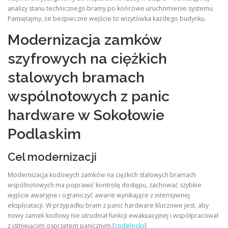
analizy stanu technicznego bramy po końcowe uruchomienie systemu.
Pamiętajmy, że bezpieczne wejście to wizytówka każdego budynku.
Modernizacja zamków
szyfrowych na ciężkich
stalowych bramach
wspólnotowych z panic
hardware w Sokołowie
Podlaskim
Cel modernizacji
Modernizacja kodowych zamków na ciężkich stalowych bramach
wspólnotowych ma poprawić kontrolę dostępu, zachować szybkie
wyjście awaryjne i ograniczyć awarie wynikające z intensywnej
eksploatacji. W przypadku bram z panic hardware kluczowe jest, aby
nowy zamek kodowy nie utrudniał funkcji ewakuacyjnej i współpracował
z istniejącym osprzętem panicznym.[
codelocks
]