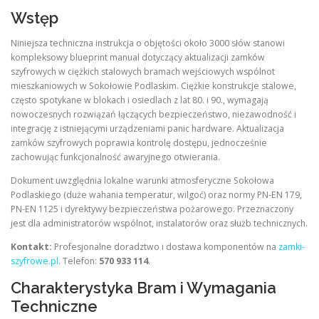
Wstęp
Niniejsza techniczna instrukcja o objętości około 3000 słów stanowi
kompleksowy blueprint manual dotyczący aktualizacji zamków
szyfrowych w ciężkich stalowych bramach wejściowych wspólnot
mieszkaniowych w Sokołowie Podlaskim. Ciężkie konstrukcje stalowe,
często spotykane w blokach i osiedlach z lat 80. i 90., wymagają
nowoczesnych rozwiązań łączących bezpieczeństwo, niezawodność i
integrację z istniejącymi urządzeniami panic hardware. Aktualizacja
zamków szyfrowych poprawia kontrolę dostępu, jednocześnie
zachowując funkcjonalność awaryjnego otwierania.
Dokument uwzględnia lokalne warunki atmosferyczne Sokołowa
Podlaskiego (duże wahania temperatur, wilgoć) oraz normy PN-EN 179,
PN-EN 1125 i dyrektywy bezpieczeństwa pożarowego. Przeznaczony
jest dla administratorów wspólnot, instalatorów oraz służb technicznych.
Kontakt:
Profesjonalne doradztwo i dostawa komponentów na
zamki-
szyfrowe.pl
. Telefon:
570 933 114
.
Charakterystyka Bram i Wymagania
Techniczne