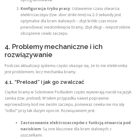
Konfiguracja trybu pracy
: Ustawienie czasu otwarcia
elektrozaczepu (tzw.
door strike time
) na 2-3 sekundy jest
optymalne dla bram stalowych – zbyt krótki czas może
powodować niedomknięcie bramy, zbyt długi – niepotrzebne
obciążenie cewki zaczepu.
4. Problemy mechaniczne i ich
rozwiązywanie
Podczas aktualizacji systemu często okazuje się, że to nie elektronika
jest problemem, lecz mechanika bramy.
4.1. “Preload” i jak go zwalczać
Ciężkie bramy w Sokołowie Podlaskim często wywierają nacisk na język
zamka (tzw.
preload
). W takim przypadku nawet poprawnie
wprowadzony kod nie zwolni zaczepu, ponieważ cewka nie ma siły
“odbić” przy tak dużym oporze. Rozwiązaniem jest:
Zastosowanie elektrozaczepów z funkcją otwarcia pod
naciskiem
: Są one kluczowe dla bram stalowych z
uszczelkami.