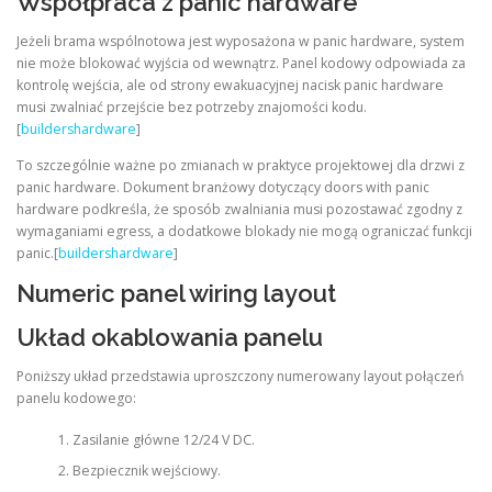
Współpraca z panic hardware
Jeżeli brama wspólnotowa jest wyposażona w panic hardware, system
nie może blokować wyjścia od wewnątrz. Panel kodowy odpowiada za
kontrolę wejścia, ale od strony ewakuacyjnej nacisk panic hardware
musi zwalniać przejście bez potrzeby znajomości kodu.
[
buildershardware
]
To szczególnie ważne po zmianach w praktyce projektowej dla drzwi z
panic hardware. Dokument branżowy dotyczący doors with panic
hardware podkreśla, że sposób zwalniania musi pozostawać zgodny z
wymaganiami egress, a dodatkowe blokady nie mogą ograniczać funkcji
panic.[
buildershardware
]
Numeric panel wiring layout
Układ okablowania panelu
Poniższy układ przedstawia uproszczony numerowany layout połączeń
panelu kodowego:
Zasilanie główne 12/24 V DC.
Bezpiecznik wejściowy.