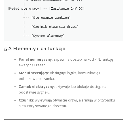
        |

[Moduł sterujący] -- [Zasilanie 24V DC]

        |

        +-- [Sterowanie zamkiem]

        |

        +-- [Czujnik otwarcia drzwi]

        |

        +-- [System alarmowy]
5.2. Elementy i ich funkcje
Panel numeryczny
: zapewnia dostęp na kod PIN, funkcję
awaryjną i reset.
Moduł sterujący
: obsługuje logikę, komunikację i
odblokowanie zamka.
Zamek elektryczny
: aktywuje lub blokuje dostęp na
podstawie sygnału.
Czujniki
: wykrywają otwarcie drzwi, alarmują w przypadku
nieautoryzowanego dostępu.