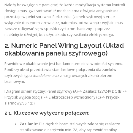
Należy bezwzględnie pamiętać, że każda modyfikacja systemu kontroli
dostępu musi gwarantować, iż mechaniczna dźwignia antypaniczna
pozostaje w pełni sprawna. Elektronika (zamek szyfrowy) steruje
wyłącznie dostępem z zewnątrz, natomiast od wewnątrz wyjście musi
zawsze odbywać się w sposób czysto mechaniczny – poprzez
naciśnięcie dźwigni, bez użycia kodu czy zasilania elektrycznego.
2. Numeric Panel Wiring Layout (Układ
okablowania panelu szyfrowego)
Prawidłowe okablowanie jest fundamentem niezawodności systemu.
Poniższy układ przedstawia standardowe połączenia dla zamków
szyfrowych typu
standalone
oraz zintegrowanych z kontrolerem
bramowym.
[Diagram schematyczny: Panel szyfrowy (A) -> Zasilacz 12V/24V DC (B) ->
Przycisk wyjścia (opcja) -> Elektrozaczep wzmocniony (C) -> Przycisk
alarmowy/SSP (D)]
2.1. Kluczowe wytyczne połączeń:
Zasilanie
: Dla ciężkich bram stalowych zaleca się zasilacze
stabilizowane o natężeniu min. 2A, aby zapewnić stabilny