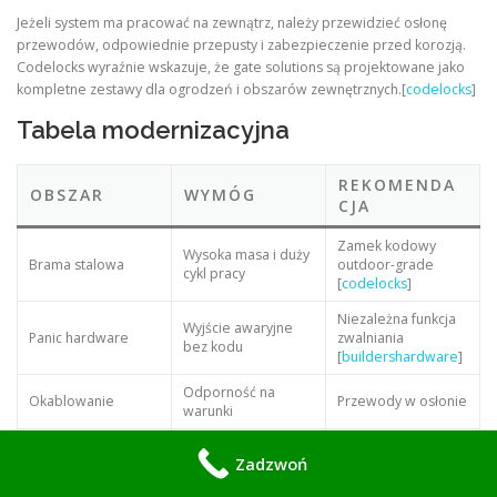
Jeżeli system ma pracować na zewnątrz, należy przewidzieć osłonę
przewodów, odpowiednie przepusty i zabezpieczenie przed korozją.
Codelocks wyraźnie wskazuje, że gate solutions są projektowane jako
kompletne zestawy dla ogrodzeń i obszarów zewnętrznych.[
codelocks
]
Tabela modernizacyjna
REKOMENDA
OBSZAR
WYMÓG
CJA
Zamek kodowy
Wysoka masa i duży
Brama stalowa
outdoor-grade
cykl pracy
[
codelocks
]
Niezależna funkcja
Wyjście awaryjne
Panic hardware
zwalniania
bez kodu
[
buildershardware
]
Odporność na
Okablowanie
Przewody w osłonie
warunki
Zasilanie
Stabilność i rezerwa
Bufor lub UPS
Zadzwoń
Panel testowy i opis
Serwis
Szybka diagnostyka