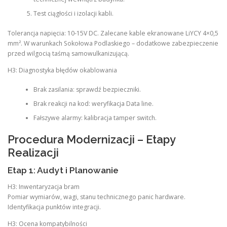
Test ciągłości i izolacji kabli.
Tolerancja napięcia: 10-15V DC. Zalecane kable ekranowane LiYCY 4×0,5
mm². W warunkach Sokołowa Podlaskiego – dodatkowe zabezpieczenie
przed wilgocią taśmą samowulkanizującą.
H3: Diagnostyka błędów okablowania
Brak zasilania: sprawdź bezpieczniki.
Brak reakcji na kod: weryfikacja Data line.
Fałszywe alarmy: kalibracja tamper switch.
Procedura Modernizacji – Etapy
Realizacji
Etap 1: Audyt i Planowanie
H3: Inwentaryzacja bram
Pomiar wymiarów, wagi, stanu technicznego panic hardware.
Identyfikacja punktów integracji.
H3: Ocena kompatybilności