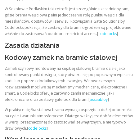
W Sokołowie Podlaskim taki retrofit jest szczególnie uzasadniony tam,
gdzie brama wejściowa pełni jednocześnie rolę punktu wejścia dla
mieszkańców, dostawców i serwisu. Rozwiązania Gate Solutions by
Codelocks pokazują, że zestawy dla bram i ogrodzeń są projektowane
właśnie do zastosowań outdoor i restricted access.[
codelocks
]
Zasada działania
Kodowy zamek na bramie stalowej
Zamek szyfrowy montowany na ciężkiej stalowej bramie działa jako
kontrolowany punkt dostępu, który otwiera się po poprawnym wpisaniu
kodu lub poprzez dodatkowy tryb awaryjny. W nowoczesnych
rozwiązaniach możliwe są mechanizmy mechaniczne, elektroniczne i
smart, a Codelocks oferuje zarówno zamki mechaniczne, jak i
elektroniczne oraz zestawy gate box dla bram.[
assaabloy
]
W praktyce ciężka stalowa brama wymaga osprzętu o dużej odporności
na cykle i warunki atmosferyczne. Dlatego ważny jest dobór elementów
w wersji przeznaczonej do zastosowań zewnętrznych, a nie typowo
drzwiowych.[
codelocks
]