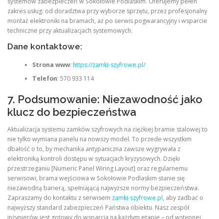
systemów zabezpieczeń w Sokołowie Podlaskim. Oferujemy pełen
zakres usług: od doradztwa przy wyborze sprzętu, przez profesjonalny
montaż elektroniki na bramach, aż po serwis pogwarancyjny i wsparcie
techniczne przy aktualizacjach systemowych.
Dane kontaktowe:
Strona www
:
https://zamki-szyfrowe.pl/
Telefon
: 570 933 114
7. Podsumowanie: Niezawodność jako
klucz do bezpieczeństwa
Aktualizacja systemu zamków szyfrowych na ciężkiej bramie stalowej to
nie tylko wymiana panelu na nowszy model. To przede wszystkim
dbałość o to, by mechanika antypaniczna zawsze wygrywała z
elektroniką kontroli dostępu w sytuacjach kryzysowych. Dzięki
przestrzeganiu [Numeric Panel Wiring Layout] oraz regularnemu
serwisowi, brama wejściowa w Sokołowie Podlaskim stanie się
niezawodną barierą, spełniającą najwyższe normy bezpieczeństwa.
Zapraszamy do kontaktu z serwisem
zamki-szyfrowe.pl
, aby zadbać o
najwyższy standard zabezpieczeń Państwa obiektu. Nasz zespół
inżynierów jest gotowy do wsparcia na każdym etapie – od wstępnej