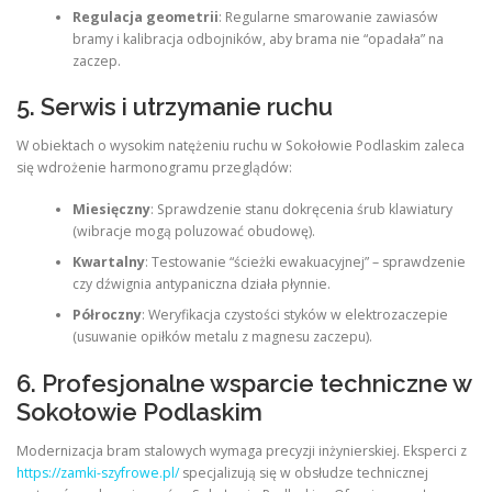
Regulacja geometrii
: Regularne smarowanie zawiasów
bramy i kalibracja odbojników, aby brama nie “opadała” na
zaczep.
5. Serwis i utrzymanie ruchu
W obiektach o wysokim natężeniu ruchu w Sokołowie Podlaskim zaleca
się wdrożenie harmonogramu przeglądów:
Miesięczny
: Sprawdzenie stanu dokręcenia śrub klawiatury
(wibracje mogą poluzować obudowę).
Kwartalny
: Testowanie “ścieżki ewakuacyjnej” – sprawdzenie
czy dźwignia antypaniczna działa płynnie.
Półroczny
: Weryfikacja czystości styków w elektrozaczepie
(usuwanie opiłków metalu z magnesu zaczepu).
6. Profesjonalne wsparcie techniczne w
Sokołowie Podlaskim
Modernizacja bram stalowych wymaga precyzji inżynierskiej. Eksperci z
https://zamki-szyfrowe.pl/
specjalizują się w obsłudze technicznej