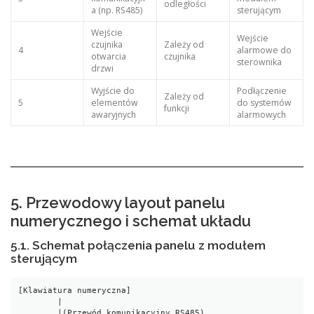
odległości
a (np. RS485)
sterującym
Wejście
Wejście
czujnika
Zależy od
4
alarmowe do
otwarcia
czujnika
sterownika
drzwi
Wyjście do
Podłączenie
Zależy od
5
elementów
do systemów
funkcji
awaryjnych
alarmowych
5. Przewodowy layout panelu
numerycznego i schemat układu
5.1. Schemat połączenia panelu z modułem
sterującym
[Klawiatura numeryczna]

        |

        |(Przewód komunikacyjny RS485)
