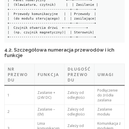
|  Panel numeryczny          +--+--------+

|  (klawiatura, czytnik)     |  | Zasilanie |

+------------------------------+--+--------+

|  Przewody komunikacyjne   |  | Przewody  |

|  (do modułu sterującego)  |  | zasilające|

+------------------------------+--+--------+

|  Czujnik otwarcia drzwi  +--+--------+

|  (np. czujnik magnetyczny)|  | Sterownik|

+------------------------------+--+--------+
4.2. Szczegółowa numeracja przewodów i ich
funkcje
NR
DŁUGOŚĆ
PRZEWO
FUNKCJA
PRZEWO
UWAGI
DU
DU
Podłączenie
Zasilanie +
Zależy od
1
do źródła
(24V DC)
odległości
zasilania
Zasilanie –
Zależy od
Zasilanie
2
(0V)
odległości
modułu
Linia
Komunikacja z
Zależy od
3
komunikacyjn
modułem