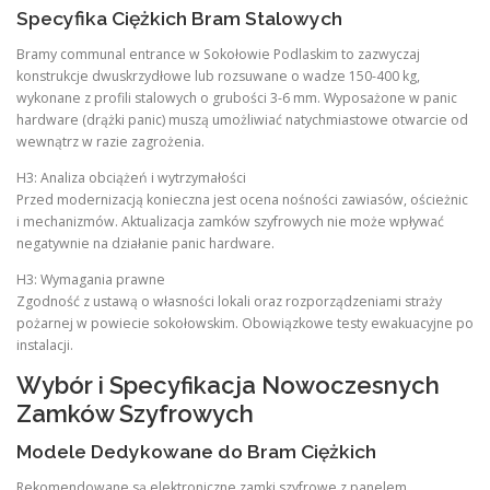
Specyfika Ciężkich Bram Stalowych
Bramy communal entrance w Sokołowie Podlaskim to zazwyczaj
konstrukcje dwuskrzydłowe lub rozsuwane o wadze 150-400 kg,
wykonane z profili stalowych o grubości 3-6 mm. Wyposażone w panic
hardware (drążki panic) muszą umożliwiać natychmiastowe otwarcie od
wewnątrz w razie zagrożenia.
H3: Analiza obciążeń i wytrzymałości
Przed modernizacją konieczna jest ocena nośności zawiasów, ościeżnic
i mechanizmów. Aktualizacja zamków szyfrowych nie może wpływać
negatywnie na działanie panic hardware.
H3: Wymagania prawne
Zgodność z ustawą o własności lokali oraz rozporządzeniami straży
pożarnej w powiecie sokołowskim. Obowiązkowe testy ewakuacyjne po
instalacji.
Wybór i Specyfikacja Nowoczesnych
Zamków Szyfrowych
Modele Dedykowane do Bram Ciężkich
Rekomendowane są elektroniczne zamki szyfrowe z panelem