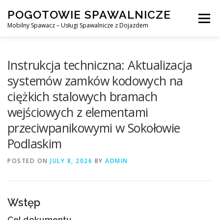
Skip
POGOTOWIE SPAWALNICZE
to
Menu
content
Mobilny Spawacz – Usługi Spawalnicze z Dojazdem
MOBILNY SPAWACZ
WARSZAWA
SPAWACZ
Instrukcja techniczna: Aktualizacja
systemów zamków kodowych na
ciężkich stalowych bramach
SPAWANIE MIG/MAG (GMAW)
NASZE USŁUGI
wejściowych z elementami
przeciwpanikowymi w Sokołowie
KONTAKT
Podlaskim
POSTED ON
JULY 8, 2026
BY
ADMIN
Wstęp
Cel dokumentu