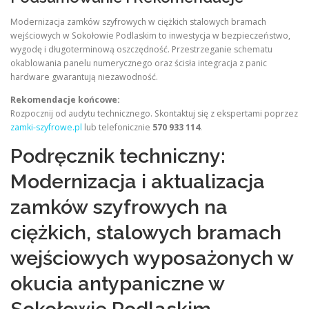
Modernizacja zamków szyfrowych w ciężkich stalowych bramach
wejściowych w Sokołowie Podlaskim to inwestycja w bezpieczeństwo,
wygodę i długoterminową oszczędność. Przestrzeganie schematu
okablowania panelu numerycznego oraz ścisła integracja z panic
hardware gwarantują niezawodność.
Rekomendacje końcowe:
Rozpocznij od audytu technicznego. Skontaktuj się z ekspertami poprzez
zamki-szyfrowe.pl
lub telefonicznie
570 933 114
.
Podręcznik techniczny:
Modernizacja i aktualizacja
zamków szyfrowych na
ciężkich, stalowych bramach
wejściowych wyposażonych w
okucia antypaniczne w
Sokołowie Podlaskim