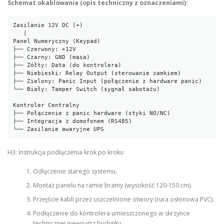
Schemat okablowania (opis techniczny z oznaczeniami):
Zasilanie 12V DC (+)

   |

Panel Numeryczny (Keypad)

├── Czerwony: +12V

├── Czarny: GND (masa)

├── Żółty: Data (do kontrolera)

├── Niebieski: Relay Output (sterowanie zamkiem)

├── Zielony: Panic Input (połączenie z hardware panic)

└── Biały: Tamper Switch (sygnał sabotażu)

Kontroler Centralny

├── Połączenie z panic hardware (styki NO/NC)

├── Integracja z domofonem (RS485)

└── Zasilanie awaryjne UPS
H3: Instrukcja podłączenia krok po kroku
Odłączenie starego systemu.
Montaż panelu na ramie bramy (wysokość 120-150 cm).
Przejście kabli przez uszczelnione otwory (rura osłonowa PVC).
Podłączenie do kontrolera umieszczonego w skrzynce
technicznej wewnątrz budynku.