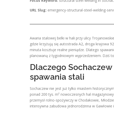
Focus Keyword:
structural steel welding in Soch
URL Slug:
emergency-structural-steel-welding-serv
Awaria stalowej belki w hali przy ulicy Trojanowsk
gdzie krzyżują się autostrada A2, droga krajowa 92
minuta kosztuje realne pieniądze. Dlatego spawani
planowaną z tygodniowym wyprzedzeniem. Dziś to 
Dlaczego Sochaczew 
spawania stali
Sochaczew nie jest już tylko miastem historyczny
ponad 200 tys. m² nowoczesnych hal magazynowych
przemysł rolno-spożywczy w Chodakowie, Młodzieszy
intensywna zabudowa jednorodzinna w Gawłowie i 