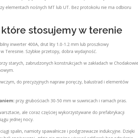
zy elementach nośnych MT lub UT. Bez protokołu nie ma odbioru
tóre stosujemy w terenie
ilny inwerter 400A, drut lity 1.0-1.2 mm lub proszkowy
w Teresinie. Szybkie przetopy, dobra wydajność.
przy starych, zabrudzonych konstrukcjach w zakładach w Chodakowie
enowym.
ywczym, do precyzyjnych napraw poręczy, balustrad i elementów
waniem:
przy grubościach 30-50 mm w suwnicach i ramach pras.
arsztacie, ale coraz częściej wykorzystywane do prefabrykacji
ągu jednej nocy.
iągi spalin, namioty spawalnicze i podgrzewacze indukcyjne. Dzięki