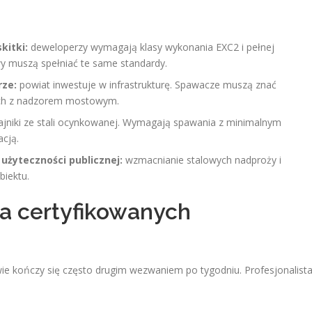
kitki:
deweloperzy wymagają klasy wykonania EXC2 i pełnej
wy muszą spełniać te same standardy.
rze:
powiat inwestuje w infrastrukturę. Spawacze muszą znać
ch z nadzorem mostowym.
ajniki ze stali ocynkowanej. Wymagają spawania z minimalnym
cją.
żyteczności publicznej:
wzmacnianie stalowych nadproży i
biektu.
ia certyfikowanych
ie kończy się często drugim wezwaniem po tygodniu. Profesjonalist