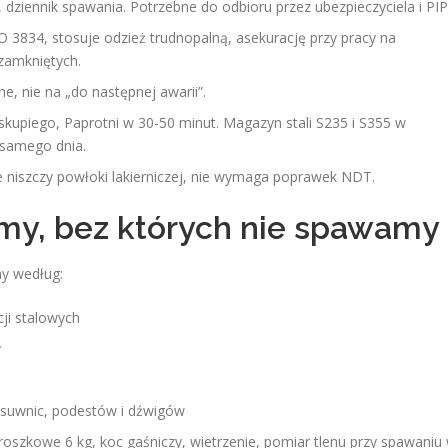
ziennik spawania. Potrzebne do odbioru przez ubezpieczyciela i PIP
3834, stosuje odzież trudnopalną, asekurację przy pracy na
zamkniętych.
e, nie na „do następnej awarii”.
upiego, Paprotni w 30-50 minut. Magazyn stali S235 i S355 w
 samego dnia.
e niszczy powłoki lakierniczej, nie wymaga poprawek NDT.
my, bez których nie spawamy
my według:
ji stalowych
y
 suwnic, podestów i dźwigów
oszkowe 6 kg, koc gaśniczy, wietrzenie, pomiar tlenu przy spawaniu