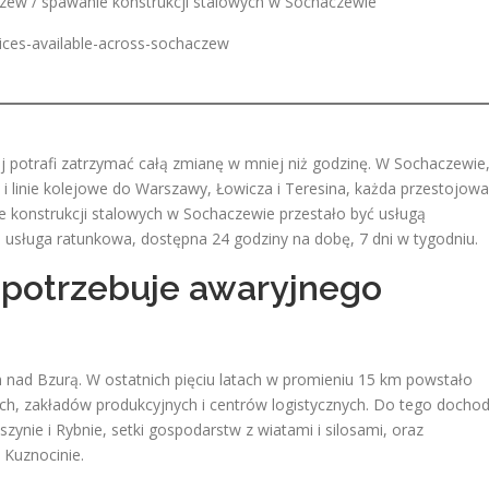
aczew / spawanie konstrukcji stalowych w Sochaczewie
ices-available-across-sochaczew
iej potrafi zatrzymać całą zmianę w mniej niż godzinę. W Sochaczewie
 i linie kolejowe do Warszawy, Łowicza i Teresina, każda przestojowa
e konstrukcji stalowych w Sochaczewie przestało być usługą
usługa ratunkowa, dostępna 24 godziny na dobę, 7 dni w tygodniu.
potrzebuje awaryjnego
m nad Bzurą. W ostatnich pięciu latach w promieniu 15 km powstało
, zakładów produkcyjnych i centrów logistycznych. Do tego dochod
nie i Rybnie, setki gospodarstw z wiatami i silosami, oraz
Kuznocinie.