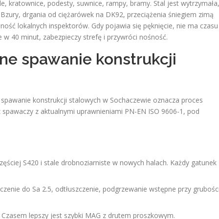
ygle, kratownice, podesty, suwnice, rampy, bramy. Stal jest wytrzymała
ad Bzury, drgania od ciężarówek na DK92, przeciążenia śniegiem zimą
ność lokalnych inspektorów. Gdy pojawia się pęknięcie, nie ma czasu
e w 40 minut, zabezpieczy strefę i przywróci nośność.
ne spawanie konstrukcji
e spawanie konstrukcji stalowych w Sochaczewie oznacza proces
spawaczy z aktualnymi uprawnieniami PN-EN ISO 9606-1, pod
zęściej S420 i stale drobnoziarniste w nowych halach. Każdy gatunek
czenie do Sa 2.5, odtłuszczenie, podgrzewanie wstępne przy grubośc
G. Czasem lepszy jest szybki MAG z drutem proszkowym.