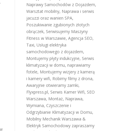
.
Naprawy Samochodów z Dojazdem
,
Warsztat mobilny
,
Naprawa i serwis
jacuzzi oraz wanien SPA
,
Poszukiwanie zgubionych złotych
obrączek
,
Serwisujemy Maszyny
Fitness w Warszawie
,
Agencja SEO
,
Taxi
,
Usługi elektryka
samochodowego z dojazdem
,
Montujemy płyty indukcyjne
,
Serwis
klimatyzacji w domu
,
naprawiamy
fotele
,
Montujemy wizjery z kamerą
i kamery wifi
,
Robimy filmy z drona
,
Awaryjnie otwieramy zamki
,
Flyxpress.pl
,
Serwis Kamer Wifi
,
SEO
Warszawa
,
Montaż, Naprawa,
Wymiana, Czyszczenie i
Odgrzybianie Klimatyzacji w Domu
,
Mobilny Mechanik Warszawa &
Elektryk Samochodowy
zapraszamy
 w