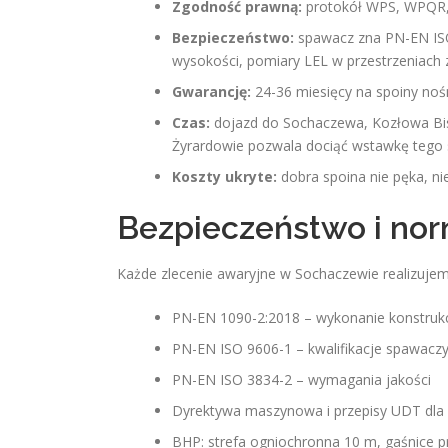
Zgodność prawną:
protokół WPS, WPQR, d
Bezpieczeństwo:
spawacz zna PN-EN ISO 
wysokości, pomiary LEL w przestrzeniach 
Gwarancję:
24-36 miesięcy na spoiny nośn
Czas:
dojazd do Sochaczewa, Kozłowa Bisk
Żyrardowie pozwala dociąć wstawkę tego
Koszty ukryte:
dobra spoina nie pęka, ni
Bezpieczeństwo i nor
Każde zlecenie awaryjne w Sochaczewie realizuje
PN-EN 1090-2:2018 – wykonanie konstrukc
PN-EN ISO 9606-1 – kwalifikacje spawacz
PN-EN ISO 3834-2 – wymagania jakości
Dyrektywa maszynowa i przepisy UDT dla
BHP: strefa ogniochronna 10 m, gaśnice pr