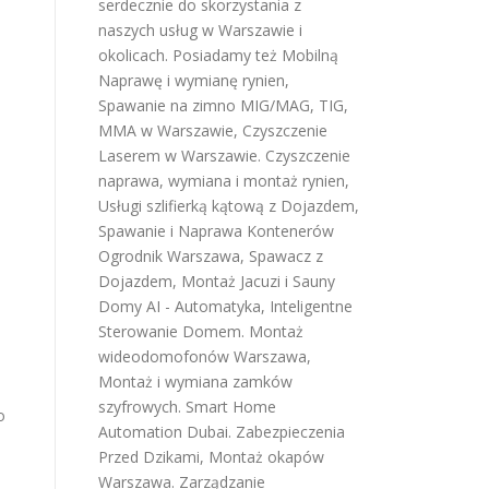
serdecznie do skorzystania z
naszych usług w Warszawie i
okolicach. Posiadamy też
Mobilną
Naprawę i wymianę rynien
,
Spawanie na zimno MIG/MAG, TIG,
MMA w Warszawie
,
Czyszczenie
Laserem w Warszawie
.
Czyszczenie
naprawa, wymiana i montaż rynien
,
Usługi szlifierką kątową z Dojazdem
,
Spawanie i Naprawa Kontenerów
Ogrodnik Warszawa
,
Spawacz z
Dojazdem
,
Montaż Jacuzi i Sauny
Domy AI - Automatyka, Inteligentne
Sterowanie Domem
.
Montaż
e
wideodomofonów Warszawa
,
Montaż i wymiana zamków
szyfrowych
.
Smart Home
o
Automation Dubai
.
Zabezpieczenia
Przed Dzikami
,
Montaż okapów
Warszawa
.
Zarządzanie