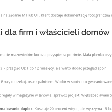
 na żądanie MT lub UT. Klient dostaje dokumentację fotograficzną i
dla firm i właścicieli domów
imacie mazowieckim korozja przyspiesza po zimie. Mała plamka przy
ą – przegląd UDT co 12 miesięcy, ale warto dodać przegląd spoin
 Bzury odczekaj, osusz palnikiem. Wodór w spoinie to gwarantowan
z regały w magazynie w Janowie, sprawdź projekt. Większość awarii t
 malowanie duplex.
Kosztuje 20 procent więcej, ale wytrzyma 15 lat