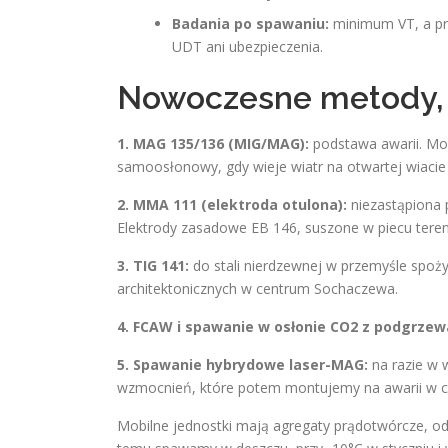
Badania po spawaniu:
minimum VT, a pr
UDT ani ubezpieczenia.
Nowoczesne metody, k
1. MAG 135/136 (MIG/MAG):
podstawa awarii. Mob
samoosłonowy, gdy wieje wiatr na otwartej wiacie 
2. MMA 111 (elektroda otulona):
niezastąpiona 
Elektrody zasadowe EB 146, suszone w piecu ter
3. TIG 141:
do stali nierdzewnej w przemyśle spoż
architektonicznych w centrum Sochaczewa.
4. FCAW i spawanie w osłonie CO2 z podgrze
5. Spawanie hybrydowe laser-MAG:
na razie w w
wzmocnień, które potem montujemy na awarii w ci
Mobilne jednostki mają agregaty prądotwórcze, odc