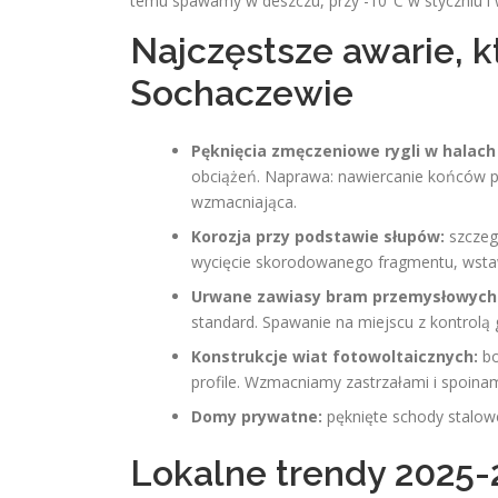
temu spawamy w deszczu, przy -10°C w styczniu i w
Najczęstsze awarie, 
Sochaczewie
Pęknięcia zmęczeniowe rygli w halach 
obciążeń. Naprawa: nawiercanie końców p
wzmacniająca.
Korozja przy podstawie słupów:
szczegó
wycięcie skorodowanego fragmentu, wstaw
Urwane zawiasy bram przemysłowych 
standard. Spawanie na miejscu z kontrolą 
Konstrukcje wiat fotowoltaicznych:
bo
profile. Wzmacniamy zastrzałami i spoin
Domy prywatne:
pęknięte schody stalow
Lokalne trendy 2025-