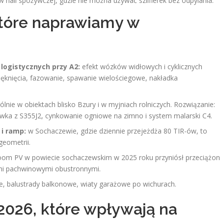
 hali spożywczej, gdzie nie można używać szlifierek bez odpylania.
które naprawiamy w
logistycznych przy A2:
efekt wózków widłowych i cyklicznych
ęknięcia, fazowanie, spawanie wielościegowe, nakładka
lnie w obiektach blisko Bzury i w myjniach rolniczych. Rozwiązanie:
ka z S355J2, cynkowanie ogniowe na zimno i system malarski C4.
i ramp:
w Sochaczewie, gdzie dziennie przejeżdża 80 TIR-ów, to
geometrii.
om PV w powiecie sochaczewskim w 2025 roku przyniósł przeciążo
ami pachwinowymi obustronnymi.
e, balustrady balkonowe, wiaty garażowe po wichurach.
2026, które wpływają na