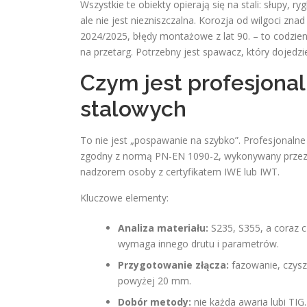
Wszystkie te obiekty opierają się na stali: słupy, r
ale nie jest niezniszczalna. Korozja od wilgoci zn
2024/2025, błędy montażowe z lat 90. – to codzien
na przetarg. Potrzebny jest spawacz, który dojedzi
Czym jest profesjonal
stalowych
To nie jest „pospawanie na szybko”. Profesjonaln
zgodny z normą PN-EN 1090-2, wykonywany przez 
nadzorem osoby z certyfikatem IWE lub IWT.
Kluczowe elementy:
Analiza materiału:
S235, S355, a coraz c
wymaga innego drutu i parametrów.
Przygotowanie złącza:
fazowanie, czysz
powyżej 20 mm.
Dobór metody:
nie każda awaria lubi TI