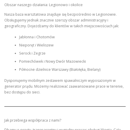
Obszar naszego działania: Legionowo i okolice
Nasza baza warsztatowa znajduje się bezpośrednio w Legionowie.
Obsługujemy jednak znacznie szerszy obszar administracyjny i
geograficzny. Dojeżdżamy do klientów w takich miejscowościach jak:
Jabłonna i Chotomów
Nieporęt i Wieliszew
Serock i Zegrze
Pomiechówek i Nowy Dwór Mazowiecki
Północne dzielnice Warszawy (Białołęka, Bielany)
Dysponujemy mobilnym zestawem spawalniczym wyposażonym w
generator prądu. Możemy realizować zaawansowane prace w terenie,
bez dostępu do sieci.
Jak przebiega współpraca z nami?
Dbamy o prosty, transparentny i wygodny proces obsługi klienta. Cała