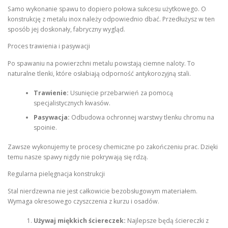
Samo wykonanie spawu to dopiero połowa sukcesu użytkowego. O
konstrukcję z metalu inox należy odpowiednio dbać. Przedłużysz w ten
sposób jej doskonały, fabryczny wygląd.
Proces trawienia i pasywacji
Po spawaniu na powierzchni metalu powstają ciemne naloty. To
naturalne tlenki, które osłabiają odporność antykorozyjną stali.
Trawienie:
Usunięcie przebarwień za pomocą
specjalistycznych kwasów.
Pasywacja:
Odbudowa ochronnej warstwy tlenku chromu na
spoinie.
Zawsze wykonujemy te procesy chemiczne po zakończeniu prac. Dzięki
temu nasze spawy nigdy nie pokrywają się rdzą.
Regularna pielęgnacja konstrukcji
Stal nierdzewna nie jest całkowicie bezobsługowym materiałem.
Wymaga okresowego czyszczenia z kurzu i osadów.
Używaj miękkich ściereczek:
Najlepsze będą ściereczki z