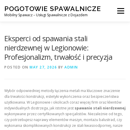
Skip
POGOTOWIE SPAWALNICZE
to
Menu
content
Mobilny Spawacz – Usługi Spawalnicze z Dojazdem
MOBILNY SPAWACZ
WARSZAWA
SPAWACZ
Eksperci od spawania stali
nierdzewnej w Legionowie:
Profesjonalizm, trwałość i precyzja
SPAWANIE MIG/MAG (GMAW)
NASZE USŁUGI
POSTED ON
MAY 27, 2026
BY
ADMIN
KONTAKT
Wybór odpowiedniej metody łączenia metali ma kluczowe znaczenie
dla trwałości konstrukcji, estetyki wykończenia oraz bezpieczeństwa
użytkowania. W Legionowie i okolicach coraz więcej firm oraz klientów
indywidualnych dostrzega, jak istotne jest
spawanie stali nierdzewnej
wykonywane przez certyfikowanych specjalistów. Niezależnie od tego,
czy potrzebujesz naprawy elementów maszyn, montażu balustrad, czy
wykonania skomplikowanych konstrukcji ze stali kwasoodpornej, nasze