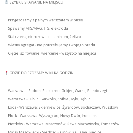
SZYBKIE SPAWANIE NA MIEJSCU
Przyjeżdżamy z pełnym warsztatem w busie
Spawamy MIG/MAG, TIG, elektroda
Stal czarna, nierdzewna, aluminium, żeliwo
Własny agregat - nie potrzebujemy Twojego prądu
Cięcie, szlifowanie, wiercenie - wszystko na miejscu
GDZIE DOJEŻDŻAMY W KILKA GODZIN
Warszawa - Radom: Piaseczno, Grójec, Warka, Białobrzegi
Warszawa - Lublin: Garwolin, Kołbiel, Ryki, Dęblin
Łódź - Warszawa: Skierniewice, Żyrardów, Sochaczew, Pruszków
Płock - Warszawa: Wyszogród, Nowy Dwór, Łomianki
Piotrków - Warszawa: Mszczonów, Rawa Mazowiecka, Tomaszów
Mińsk Mazowiecki - Siedlce: Halinów, Kałuszyn, Siedlce