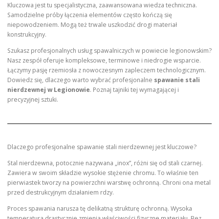
Kluczowa jest tu specjalistyczna, zaawansowana wiedza techniczna.
Samodzielne próby łączenia elementów często kończą się
niepowodzeniem. Mogą też trwale uszkodzić drogi materiał
konstrukcyjny.
Szukasz profesjonalnych usług spawalniczych w powiecie legionowskim?
Nasz zespół oferuje kompleksowe, terminowe i niedrogie wsparcie.
Łączymy pasję rzemiosła z nowoczesnym zapleczem technologicznym.
Dowiedz się, dlaczego warto wybrać profesjonalne
spawanie stali
nierdzewnej w Legionowie
. Poznaj tajniki tej wymagającej i
precyzyjnej sztuki.
Dlaczego profesjonalne spawanie stali nierdzewnej jest kluczowe?
Stal nierdzewna, potocznie nazywana „inox”, różni się od stali czarnej.
Zawiera w swoim składzie wysokie stężenie chromu. To właśnie ten
pierwiastek tworzy na powierzchni warstwę ochronną. Chroni ona metal
przed destrukcyjnym działaniem rdzy.
Proces spawania narusza tę delikatną strukturę ochronną. Wysoka
temperatura drastycznie zmienia właściwości fizyczne materiału. Bez