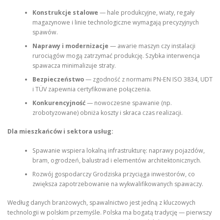
Konstrukcje stalowe
— hale produkcyjne, wiaty, regały
magazynowe i linie technologiczne wymagają precyzyjnych
spawów.
Naprawy i modernizacje
— awarie maszyn czy instalacji
rurociągów mogą zatrzymać produkcję. Szybka interwencja
spawacza minimalizuje straty.
Bezpieczeństwo
— zgodność z normami PN-EN ISO 3834, UDT
i TÜV zapewnia certyfikowane połączenia.
Konkurencyjność
— nowoczesne spawanie (np.
zrobotyzowane) obniża koszty i skraca czas realizacji.
Dla mieszkańców i sektora usług:
Spawanie wspiera lokalną infrastrukturę: naprawy pojazdów,
bram, ogrodzeń, balustrad i elementów architektonicznych.
Rozwój gospodarczy Grodziska przyciąga inwestorów, co
zwiększa zapotrzebowanie na wykwalifikowanych spawaczy.
Według danych branżowych, spawalnictwo jest jedną z kluczowych
technologii w polskim przemyśle. Polska ma bogatą tradycję — pierwszy