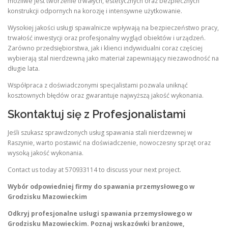
możliwe jest tworzenie trwałych, estetycznych oraz bezpiecznych
konstrukcji odpornych na korozję i intensywne użytkowanie.
Wysokiej jakości usługi spawalnicze wpływają na bezpieczeństwo pracy,
trwałość inwestycji oraz profesjonalny wygląd obiektów i urządzeń.
Zarówno przedsiębiorstwa, jak i klienci indywidualni coraz częściej
wybierają stal nierdzewną jako materiał zapewniający niezawodność na
długie lata.
Współpraca z doświadczonymi specjalistami pozwala uniknąć
kosztownych błędów oraz gwarantuje najwyższą jakość wykonania.
Skontaktuj się z Profesjonalistami
Jeśli szukasz sprawdzonych usług spawania stali nierdzewnej w
Raszynie, warto postawić na doświadczenie, nowoczesny sprzęt oraz
wysoką jakość wykonania.
Contact us today at 570933114 to discuss your next project.
Wybór odpowiedniej firmy do spawania przemysłowego w
Grodzisku Mazowieckim
Odkryj profesjonalne usługi spawania przemysłowego w
Grodzisku Mazowieckim. Poznaj wskazówki branżowe,