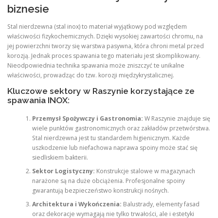
biznesie
Stal nierdzewna (stal inox) to materiał wyjątkowy pod względem
właściwości fizykochemicznych. Dzięki wysokiej zawartości chromu, na
jej powierzchni tworzy się warstwa pasywna, która chroni metal przed
korozją. Jednak proces spawania tego materiału jest skomplikowany.
Nieodpowiednia technika spawania może zniszczyć te unikalne
właściwości, prowadząc do tzw. korozji międzykrystalicznej.
Kluczowe sektory w Raszynie korzystające ze
spawania INOX:
Przemysł Spożywczy i Gastronomia:
W Raszynie znajduje się
wiele punktów gastronomicznych oraz zakładów przetwórstwa.
Stal nierdzewna jest tu standardem higienicznym. Każde
uszkodzenie lub niefachowa naprawa spoiny może stać się
siedliskiem bakterii.
Sektor Logistyczny:
Konstrukcje stalowe w magazynach
narażone są na duże obciążenia. Profesjonalne spoiny
gwarantują bezpieczeństwo konstrukcji nośnych.
Architektura i Wykończenia:
Balustrady, elementy fasad
oraz dekoracje wymagają nie tylko trwałości, ale i estetyki