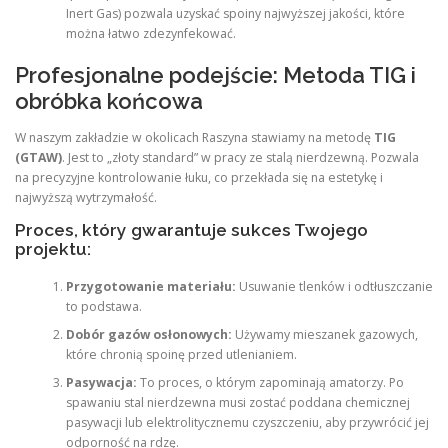
Inert Gas) pozwala uzyskać spoiny najwyższej jakości, które
można łatwo zdezynfekować.
Profesjonalne podejście: Metoda TIG i
obróbka końcowa
W naszym zakładzie w okolicach Raszyna stawiamy na metodę
TIG
(GTAW)
. Jest to „złoty standard” w pracy ze stalą nierdzewną. Pozwala
na precyzyjne kontrolowanie łuku, co przekłada się na estetykę i
najwyższą wytrzymałość.
Proces, który gwarantuje sukces Twojego
projektu:
Przygotowanie materiału:
Usuwanie tlenków i odtłuszczanie
to podstawa.
Dobór gazów osłonowych:
Używamy mieszanek gazowych,
które chronią spoinę przed utlenianiem.
Pasywacja:
To proces, o którym zapominają amatorzy. Po
spawaniu stal nierdzewna musi zostać poddana chemicznej
pasywacji lub elektrolitycznemu czyszczeniu, aby przywrócić jej
odporność na rdzę.