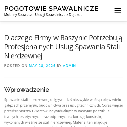
Skip
POGOTOWIE SPAWALNICZE
to
Menu
content
Mobilny Spawacz – Usługi Spawalnicze z Dojazdem
MOBILNY SPAWACZ
WARSZAWA
SPAWACZ
Dlaczego Firmy w Raszynie Potrzebują
Profesjonalnych Usług Spawania Stali
Nierdzewnej
SPAWANIE MIG/MAG (GMAW)
NASZE USŁUGI
POSTED ON
MAY 28, 2026
BY
ADMIN
KONTAKT
Wprowadzenie
Spawanie stali nierdzewnej odgrywa dziś niezwykle ważną rolę w wielu
gałęziach przemysłu, budownictwa oraz usług technicznych. Coraz więcej
przedsiębiorstw i klientów indywidualnych w Raszynie poszukuje
trwałych, estetycznych oraz odpornych na korozję konstrukcji
wykonanych właśnie ze stali nierdzewnej. Materiał ten znajduje