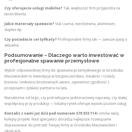
Czy oferujecie usługi mobilne?
Tak, większość firm przyjeżdża na
teren klienta.
Jakie materiały spawacie?
Stal czarna, nierdzewna, aluminium,
duplex itp.
Czy posiadacie certyfikaty?
Profesjonalne firmy tak — zawsze pytaj o
aktualne.
Podsumowanie – Dlaczego warto inwestować w
profesjonalne spawanie przemysłowe
Wybór odpowiedniej firmy do spawania przemysłowego w Grodzisku
Mazowieckim to inwestycja w bezpieczeństwo, trwałość i rozwój
biznesu. Unikniesz kosztownych awarii, zapewnisz zgodność z
przepisami i zyskasz partnera na lata.
Niezależnie od tego, czy potrzebujesz jednorazowej naprawy, czy stałej
współpracy przy produkcji — lokalny rynek oferuje wysoki poziom usług.
Kontakt z nami już dziś pod numerem 570 933 114
i omów swój
kolejny projekt. Nasi specjaliści doradzą najlepsze rozwiązanie
dopasowane do potrzeb Twojej firmy w Grodzisku Mazowieckim i
okolicach.