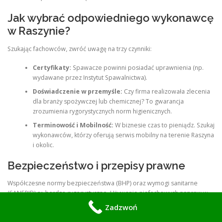
Jak wybrać odpowiedniego wykonawcę
w Raszynie?
Szukając fachowców, zwróć uwagę na trzy czynniki:
Certyfikaty:
Spawacze powinni posiadać uprawnienia (np.
wydawane przez Instytut Spawalnictwa).
Doświadczenie w przemyśle:
Czy firma realizowała zlecenia
dla branży spożywczej lub chemicznej? To gwarancja
zrozumienia rygorystycznych norm higienicznych.
Terminowość i Mobilność:
W biznesie czas to pieniądz. Szukaj
wykonawców, którzy oferują serwis mobilny na terenie Raszyna
i okolic.
Bezpieczeństwo i przepisy prawne
Współczesne normy bezpieczeństwa (BHP) oraz wymogi sanitarne
(SANEPID) są bardzo rygorystyczne. Używanie niefachowych napraw w
miejscach pracy naraża właściciela firmy na ogromne kary finansowe
Zadzwoń
oraz odpowiedzialność cywilną w razie wypadku. Profesjonalne