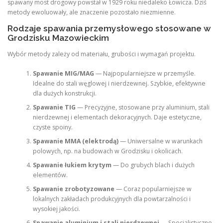
spawany most drogowy powstał w 1929 roku niedaleko Łowicza. Dziś
metody ewoluowały, ale znaczenie pozostało niezmienne.
Rodzaje spawania przemysłowego stosowane w
Grodzisku Mazowieckim
Wybór metody zależy od materiału, grubości i wymagań projektu.
Spawanie MIG/MAG
— Najpopularniejsze w przemyśle.
Idealne do stali węglowej i nierdzewnej. Szybkie, efektywne
dla dużych konstrukcji.
Spawanie TIG
— Precyzyjne, stosowane przy aluminium, stali
nierdzewnej i elementach dekoracyjnych. Daje estetyczne,
czyste spoiny.
Spawanie MMA (elektrodą)
— Uniwersalne w warunkach
polowych, np. na budowach w Grodzisku i okolicach.
Spawanie łukiem krytym
— Do grubych blach i dużych
elementów.
Spawanie zrobotyzowane
— Coraz popularniejsze w
lokalnych zakładach produkcyjnych dla powtarzalności i
wysokiej jakości.
Spawanie aluminium i stali nierdzewnej
— Specjalistyczne