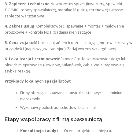
3. Zaplecze techniczne
Nowoczesny sprzęt (inwertery, spawarki
TIG/MIG, roboty spawalnicze), mobilność (usługi terenowe) i własne
zaplecze warsztatowe.
4. Zakres usług
Kompleksowość: spawanie + montaż + malowanie
proszkowe + kontrola NDT (badania nieniszczące).
5. Cena vs jakość
Unikaj najtańszych ofert — mogą generować koszty w
przyszłości (naprawy gwarancyjne). Żądaj wyceny szczegółowej.
6. Lokalizacja i terminowość
Firmy z Grodziska Mazowieckiego lub
bliskich miejscowości (Brwinów, Milanówek, Żabia Wola) zapewniają
szybką reakcję.
Przykłady lokalnych specjalistów:
Firmy oferujące spawanie konstrukcji stalowych, aluminium i
nierdzewki.
Wykonawcy balustrad, schodów, bram i hal.
Etapy współpracy z firmą spawalniczą
Konsultacja i audyt
— Ocena projektu na miejscu.