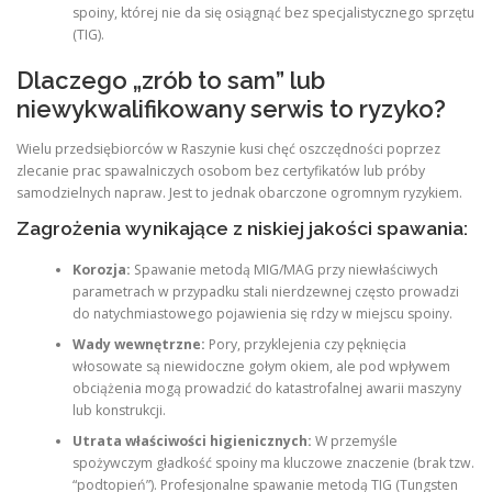
spoiny, której nie da się osiągnąć bez specjalistycznego sprzętu
(TIG).
Dlaczego „zrób to sam” lub
niewykwalifikowany serwis to ryzyko?
Wielu przedsiębiorców w Raszynie kusi chęć oszczędności poprzez
zlecanie prac spawalniczych osobom bez certyfikatów lub próby
samodzielnych napraw. Jest to jednak obarczone ogromnym ryzykiem.
Zagrożenia wynikające z niskiej jakości spawania:
Korozja:
Spawanie metodą MIG/MAG przy niewłaściwych
parametrach w przypadku stali nierdzewnej często prowadzi
do natychmiastowego pojawienia się rdzy w miejscu spoiny.
Wady wewnętrzne:
Pory, przyklejenia czy pęknięcia
włosowate są niewidoczne gołym okiem, ale pod wpływem
obciążenia mogą prowadzić do katastrofalnej awarii maszyny
lub konstrukcji.
Utrata właściwości higienicznych:
W przemyśle
spożywczym gładkość spoiny ma kluczowe znaczenie (brak tzw.
“podtopień”). Profesjonalne spawanie metodą TIG (Tungsten