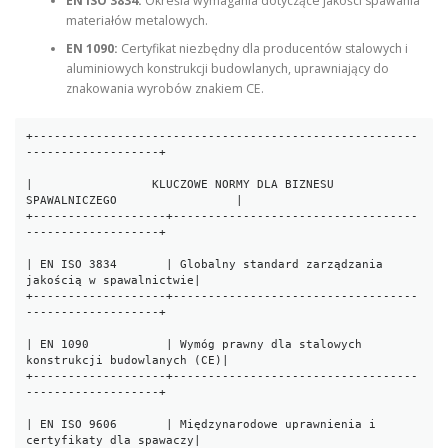
EN ISO 3834:
Określa wymagania dotyczące jakości spawania
materiałów metalowych.
EN 1090:
Certyfikat niezbędny dla producentów stalowych i
aluminiowych konstrukcji budowlanych, uprawniający do
znakowania wyrobów znakiem CE.
+-------------------------------------------------------
-------------------+

|                 KLUCZOWE NORMY DLA BIZNESU 
SPAWALNICZEGO                 |

+-------------------+-----------------------------------
-------------------+

| EN ISO 3834       | Globalny standard zarządzania 
jakością w spawalnictwie|

+-------------------+-----------------------------------
-------------------+

| EN 1090           | Wymóg prawny dla stalowych 
konstrukcji budowlanych (CE)|

+-------------------+-----------------------------------
-------------------+

| EN ISO 9606       | Międzynarodowe uprawnienia i 
certyfikaty dla spawaczy|
