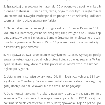
3. Sprawdzaj przygotowanie materiału. 70 procent wad spoin wynika z b
rudnego materiału. Tłuszcz, rdza, farba, ocynk muszą być usunięte minim
um 20 mm od krawędzi. Profesjonalista przyjedzie ze szlifierką i odkurza
czem, amator będzie spawał po farbie.
4. Planuj zabezpieczenie antykorozyjne od razu. Spaw w Raszynie, 15 km
od lotniska, narażony jest na sól drogową zimą i wilgoć z pól. Surowa sp
oina zardzewieje w 3 miesiące. Zamów śrutowanie i malowanie proszk
owe lub cynkowanie. To koszt 15 do 25 procent całości, ale wydłuża życi
e konstrukcji pięciokrotnie.
5. Nie spawaj żeliwa i aluminium w zwykłym warsztacie. Wymagają podgr
zewania wstępnego, specjalnych drutów i pieca do wygrzewania. W Ras
zynie są dwie firmy, które to robią poprawnie. Reszta zrobi “na zimno” i
pęknie po tygodniu.
6. Ustal warunki serwisu awaryjnego. Dla firm logistycznych przy S8 liczy
się dojazd w 2 godziny. Zapisz numer, ustal stawkę za dojazd nocny, przy
gotuj dostęp do hali. W awarii nie ma czasu na negocjacje.
7. Dokumentuj naprawy. Protokół z naprawy regału w magazynie to nie b
iurokracja. To podstawa do ubezpieczenia i przeglądu UDT. Profesjonal
na firma spawalnicza wystawi Ci WPS, kartę spawania i zdjęcia przed i po