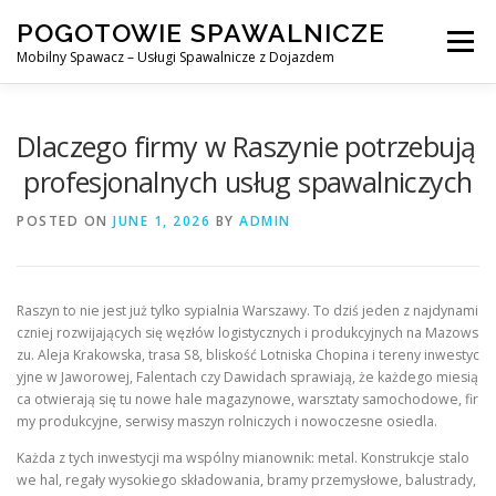
Skip
POGOTOWIE SPAWALNICZE
to
Menu
content
Mobilny Spawacz – Usługi Spawalnicze z Dojazdem
MOBILNY SPAWACZ
WARSZAWA
SPAWACZ
Dlaczego firmy w Raszynie potrzebują
profesjonalnych usług spawalniczych
SPAWANIE MIG/MAG (GMAW)
NASZE USŁUGI
POSTED ON
JUNE 1, 2026
BY
ADMIN
KONTAKT
Raszyn to nie jest już tylko sypialnia Warszawy. To dziś jeden z najdynami
czniej rozwijających się węzłów logistycznych i produkcyjnych na Mazows
zu. Aleja Krakowska, trasa S8, bliskość Lotniska Chopina i tereny inwestyc
yjne w Jaworowej, Falentach czy Dawidach sprawiają, że każdego miesią
ca otwierają się tu nowe hale magazynowe, warsztaty samochodowe, fir
my produkcyjne, serwisy maszyn rolniczych i nowoczesne osiedla.
Każda z tych inwestycji ma wspólny mianownik: metal. Konstrukcje stalo
we hal, regały wysokiego składowania, bramy przemysłowe, balustrady,