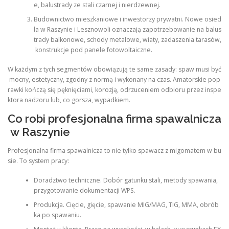
e, balustrady ze stali czarnej i nierdzewnej.
Budownictwo mieszkaniowe i inwestorzy prywatni. Nowe osied
la w Raszynie i Lesznowoli oznaczają zapotrzebowanie na balus
trady balkonowe, schody metalowe, wiaty, zadaszenia tarasów,
konstrukcje pod panele fotowoltaiczne.
W każdym z tych segmentów obowiązują te same zasady: spaw musi być
mocny, estetyczny, zgodny z normą i wykonany na czas. Amatorskie pop
rawki kończą się pęknięciami, korozją, odrzuceniem odbioru przez inspe
ktora nadzoru lub, co gorsza, wypadkiem.
Co robi profesjonalna firma spawalnicza
w Raszynie
Profesjonalna firma spawalnicza to nie tylko spawacz z migomatem w bu
sie. To system pracy:
Doradztwo techniczne. Dobór gatunku stali, metody spawania,
przygotowanie dokumentacji WPS.
Produkcja. Cięcie, gięcie, spawanie MIG/MAG, TIG, MMA, obrób
ka po spawaniu.