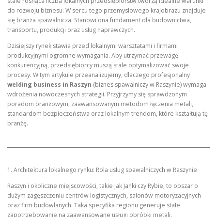
stale rosnąca liczba lokalnych przedsiębiorstw tworzą idealne warunki
do rozwoju biznesu. W sercu tego przemysłowego krajobrazu znajduje
się branża spawalnicza. Stanowi ona fundament dla budownictwa,
transportu, produkcji oraz usług naprawczych.
Dzisiejszy rynek stawia przed lokalnymi warsztatami i firmami
produkcyjnymi ogromne wymagania. Aby utrzymać przewagę
konkurencyjną, przedsiębiorcy muszą stale optymalizować swoje
procesy. W tym artykule przeanalizujemy, dlaczego profesjonalny
welding business in Raszyn
(biznes spawalniczy w Raszynie) wymaga
wdrożenia nowoczesnych strategii. Przyjrzymy się sprawdzonym
poradom branżowym, zaawansowanym metodom łączenia metali,
standardom bezpieczeństwa oraz lokalnym trendom, które kształtują tę
branżę.
1. Architektura lokalnego rynku: Rola usług spawalniczych w Raszynie
Raszyn i okoliczne miejscowości, takie jak Janki czy Rybie, to obszar o
dużym zagęszczeniu centrów logistycznych, salonów motoryzacyjnych
oraz firm budowlanych. Taka specyfika regionu generuje stałe
zapotrzebowanie na zaawansowane usługi obróbki metali.