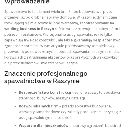
Wprowadzenie
Spawalnictwo to fundament wielu branż – od budownictwa, przez
przemysł, aż po drobne naprawy domowe. W Raszynie, dynamicznie
rozwijającej się miejscowości pod Warszawą, zapotrzebowanie na
welding business in Raszyn
rośnie wraz z rozwojem lokalnych firm i
potrzeb mieszkańców. Profesjonalne usługi spawalnicze nie tylko
zapewniają trwałość konstrukcji, ale także gwarantują bezpieczeństwo i
zgodność z normami. W tym artykule przedstawiamy kompleksowy
przewodnik po nowoczesnych metodach spawania, lokalnych trendach,
korzyściach z zatrudniania ekspertów oraz praktycznych wskazówkach
dla przedsiębiorców i mieszkańców Raszyna.
Znaczenie profesjonalnego
spawalnictwa w Raszynie
Bezpieczeństwo konstrukcji
– solidne spawy to podstawa
stabilności budynków, maszyn i instalacji.
Rozwój lokalnych firm
– przedsiębiorstwa budowlane,
warsztaty samochodowe czy zakłady produkcyjne korzystają z
usług spawalniczych na co dzień.
Wsparcie dla mieszkańców
– naprawy ogrodzeń, balustrad