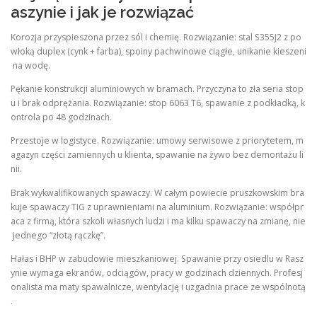
aszynie i jak je rozwiązać
Korozja przyspieszona przez sól i chemię. Rozwiązanie: stal S355J2 z po
włoką duplex (cynk + farba), spoiny pachwinowe ciągłe, unikanie kieszeni
na wodę.
Pękanie konstrukcji aluminiowych w bramach. Przyczyna to zła seria stop
u i brak odprężania. Rozwiązanie: stop 6063 T6, spawanie z podkładką, k
ontrola po 48 godzinach.
Przestoje w logistyce. Rozwiązanie: umowy serwisowe z priorytetem, m
agazyn części zamiennych u klienta, spawanie na żywo bez demontażu li
nii.
Brak wykwalifikowanych spawaczy. W całym powiecie pruszkowskim bra
kuje spawaczy TIG z uprawnieniami na aluminium. Rozwiązanie: współpr
aca z firmą, która szkoli własnych ludzi i ma kilku spawaczy na zmianę, nie
jednego “złotą rączkę”.
Hałas i BHP w zabudowie mieszkaniowej. Spawanie przy osiedlu w Rasz
ynie wymaga ekranów, odciągów, pracy w godzinach dziennych. Profesj
onalista ma maty spawalnicze, wentylację i uzgadnia prace ze wspólnotą
.