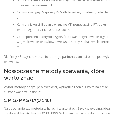
Montaż u klienta. Prace na wysokości, w halach, w warunkach EX
, z zabezpieczeniem BHP.
Serwis awaryjny. Naprawy 24/7 dla logistyki, produkcji, rolnictw
a.
Kontrola jakości. Badania wizualne VT, penetracyjne PT, dokum
entacja zgodna z EN 1090 i ISO 3834.
Zabezpieczenie antykorozyjne. Śrutowanie, cynkowanie ognio
we, malowanie proszkowe we współpracy z lokalnymi lakiernia
mi.
Dla firmy z Raszyna oznacza to jednego partnera zamiast pięciu podwyk
onawców.
Nowoczesne metody spawania, które
warto znać
Wybór metody decyduje o trwałości, wyglądzie i cenie. Oto te najczęści
ej stosowane w Raszynie:
1. MIG/MAG (135/136)
Najpopularniejsza metoda w halach i warsztatach. Szybka, wydajna, idea
lna do stali konstrukcyjnej S235, S355. W Raszynie używana do ram, regał