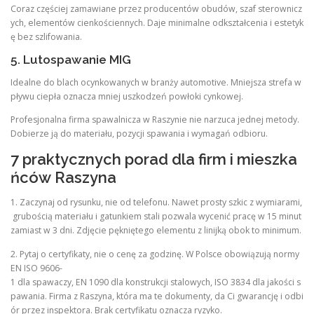
Coraz częściej zamawiane przez producentów obudów, szaf sterownicz
ych, elementów cienkościennych. Daje minimalne odkształcenia i estetyk
ę bez szlifowania.
5. Lutospawanie MIG
Idealne do blach ocynkowanych w branży automotive. Mniejsza strefa w
pływu ciepła oznacza mniej uszkodzeń powłoki cynkowej.
Profesjonalna firma spawalnicza w Raszynie nie narzuca jednej metody.
Dobierze ją do materiału, pozycji spawania i wymagań odbioru.
7 praktycznych porad dla firm i mieszka
ńców Raszyna
1. Zaczynaj od rysunku, nie od telefonu. Nawet prosty szkic z wymiarami,
grubością materiału i gatunkiem stali pozwala wycenić pracę w 15 minut
zamiast w 3 dni. Zdjęcie pękniętego elementu z linijką obok to minimum.
2. Pytaj o certyfikaty, nie o cenę za godzinę. W Polsce obowiązują normy
EN ISO 9606-
1 dla spawaczy, EN 1090 dla konstrukcji stalowych, ISO 3834 dla jakości s
pawania. Firma z Raszyna, która ma te dokumenty, da Ci gwarancję i odbi
ór przez inspektora. Brak certyfikatu oznacza ryzyko.