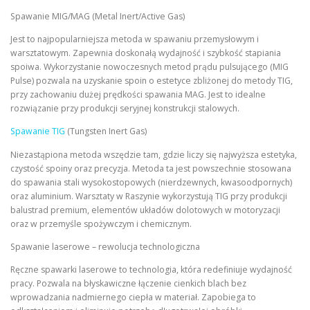
Spawanie MIG/MAG (Metal Inert/Active Gas)
Jest to najpopularniejsza metoda w spawaniu przemysłowym i
warsztatowym. Zapewnia doskonałą wydajność i szybkość stapiania
spoiwa. Wykorzystanie nowoczesnych metod prądu pulsującego (MIG
Pulse) pozwala na uzyskanie spoin o estetyce zbliżonej do metody TIG,
przy zachowaniu dużej prędkości spawania MAG. Jest to idealne
rozwiązanie przy produkcji seryjnej konstrukcji stalowych.
Spawanie TIG
(Tungsten Inert Gas)
Niezastąpiona metoda wszędzie tam, gdzie liczy się najwyższa estetyka,
czystość spoiny oraz precyzja. Metoda ta jest powszechnie stosowana
do spawania stali wysokostopowych (nierdzewnych, kwasoodpornych)
oraz aluminium. Warsztaty w Raszynie wykorzystują TIG przy produkcji
balustrad premium, elementów układów dolotowych w motoryzacji
oraz w przemyśle spożywczym i chemicznym.
Spawanie laserowe – rewolucja technologiczna
Ręczne spawarki laserowe to technologia, która redefiniuje wydajność
pracy. Pozwala na błyskawiczne łączenie cienkich blach bez
wprowadzania nadmiernego ciepła w materiał. Zapobiega to