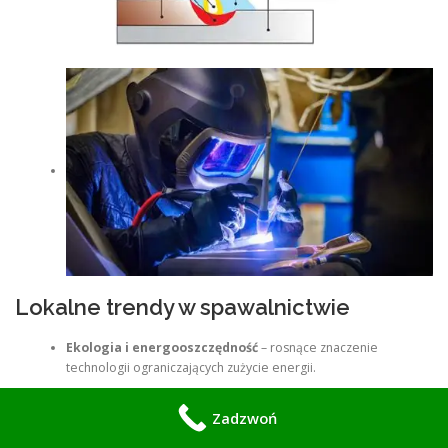
Lokalne trendy w spawalnictwie
Ekologia i energooszczędność
– rosnące znaczenie
technologii ograniczających zużycie energii.
Automatyzacja procesów
– coraz więcej firm inwestuje w
roboty spawalnicze.
Zadzwoń
Szkolenia i certyfikacje
– lokalni spawacze podnoszą