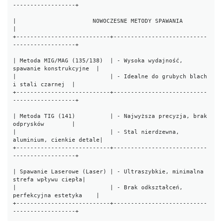
------------------+

|                      NOWOCZESNE METODY SPAWANIA                         
|

+---------------------------+---------------------------
------------------+

| Metoda MIG/MAG (135/138)  | - Wysoka wydajność, 
spawanie konstrukcyjne  |

|                           | - Idealne do grubych blach 
i stali czarnej  |

+---------------------------+---------------------------
------------------+

| Metoda TIG (141)          | - Najwyższa precyzja, brak 
odprysków        |

|                           | - Stal nierdzewna, 
aluminium, cienkie detale|

+---------------------------+---------------------------
------------------+

| Spawanie Laserowe (Laser) | - Ultraszybkie, minimalna 
strefa wpływu ciepła|

|                           | - Brak odkształceń, 
perfekcyjna estetyka    |

+---------------------------+---------------------------