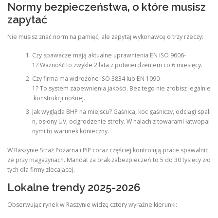
Normy bezpieczeństwa, o które musisz
zapytać
Nie musisz znać norm na pamięć, ale zapytaj wykonawcę o trzy rzeczy:
Czy spawacze mają aktualne uprawnienia EN ISO 9606-
1? Ważność to zwykle 2 lata z potwierdzeniem co 6 miesięcy.
Czy firma ma wdrożone ISO 3834 lub EN 1090-
1? To system zapewnienia jakości. Bez tego nie zrobisz legalnie
konstrukcji nośnej.
Jak wygląda BHP na miejscu? Gaśnica, koc gaśniczy, odciągi spali
n, osłony UV, odgrodzenie strefy. W halach z towarami łatwopal
nymi to warunek konieczny.
W Raszynie Straż Pożarna i PIP coraz częściej kontrolują prace spawalnic
ze przy magazynach. Mandat za brak zabezpieczeń to 5 do 30 tysięcy zło
tych dla firmy zlecającej.
Lokalne trendy 2025-2026
Obserwując rynek w Raszynie widzę cztery wyraźne kierunki: