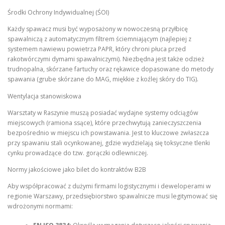
Środki Ochrony Indywidualnej (ŚOI)
Każdy spawacz musi być wyposażony w nowoczesną przyłbicę
spawalniczą z automatycznym filtrem ściemniającym (najlepiej z
systemem nawiewu powietrza PAPR, który chroni płuca przed
rakotwórczymi dymami spawalniczymi). Niezbędna jest także odzież
trudnopalna, skórzane fartuchy oraz rękawice dopasowane do metody
spawania (grube skórzane do MAG, miękkie z koźlej skóry do TIG).
Wentylacja stanowiskowa
Warsztaty w Raszynie muszą posiadać wydajne systemy odciągów
miejscowych (ramiona ssące), które przechwytują zanieczyszczenia
bezpośrednio w miejscu ich powstawania. Jest to kluczowe zwłaszcza
przy spawaniu stali ocynkowanej, gdzie wydzielają się toksyczne tlenki
cynku prowadzące do tzw. gorączki odlewniczej.
Normy jakościowe jako bilet do kontraktów B2B
Aby współpracować z dużymi firmami logistycznymi i deweloperami w
regionie Warszawy, przedsiębiorstwo spawalnicze musi legitymować się
wdrożonymi normami: