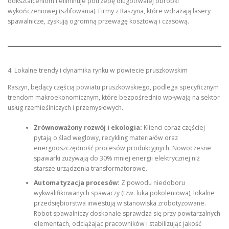
odkształceniom i eliminuje potrzebę długotrwałej obróbki
wykończeniowej (szlifowania). Firmy z Raszyna, które wdrażają lasery
spawalnicze, zyskują ogromną przewagę kosztową i czasową.
4. Lokalne trendy i dynamika rynku w powiecie pruszkowskim
Raszyn, będący częścią powiatu pruszkowskiego, podlega specyficznym
trendom makroekonomicznym, które bezpośrednio wpływają na sektor
usług rzemieślniczych i przemysłowych.
Zrównoważony rozwój i ekologia:
Klienci coraz częściej
pytają o ślad węglowy, recykling materiałów oraz
energooszczędność procesów produkcyjnych. Nowoczesne
spawarki zużywają do 30% mniej energii elektrycznej niż
starsze urządzenia transformatorowe.
Automatyzacja procesów:
Z powodu niedoboru
wykwalifikowanych spawaczy (tzw. luka pokoleniowa), lokalne
przedsiębiorstwa inwestują w stanowiska zrobotyzowane.
Robot spawalniczy doskonale sprawdza się przy powtarzalnych
elementach, odciążając pracowników i stabilizując jakość