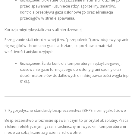
Rozwiązanie:
Dokładne oczyszczenie materiału rodzimego
przed spawaniem (usuniecie rdzy, zgorzeliny, smarów).
Kontrola przepływu gazu osłonowego oraz eliminacja
przeciągów w strefie spawania.
Korozja międzykrystaliczna stali nierdzewnej
Przegrzanie stali nierdzewnej (tzw. “przepalenie”) powoduje wytrącanie
się węglików chromu na granicach ziarn, co pozbawia materiał
właściwości antykorozyjnych.
Rozwiązanie:
Ścisła kontrola temperatury międzyściegowej,
stosowanie gazu formującego do osłony grani spoiny oraz
dobór materiałów dodatkowych o niskiej zawartości węgla (np.
316L).
7. Rygorystyczne standardy bezpieczeństwa (BHP) i normy jakościowe
Bezpieczeństwo w biznesie spawalniczym to priorytet absolutny. Praca
z łukiem elektrycznym, gazami technicznymi i wysokimi temperaturami
niesie za sobą liczne zagrożenia zdrowotne.