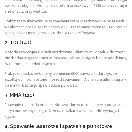
ów, konstrukcji hal. Odmiana z drutem proszkowym (136) sprawdza się n
a zewnątrz, przy wietrze.
Praktyczna wskazówka: przy spawaniu bram wjazdowych na posesjach
w Falentach proś o gaz mieszany Ar + CO2 zamiast czystego CO2. Spoina
jest gładsza i mniej pryska, co skraca czas szlifowania.
2. TIG (141)
Metoda precyzyjna dla stali nierdzewnej, aluminium i detali widocznych.
Niezbędna w gastronomii w Raszynie (okapy, stoły), w balustradach inox,
w elementach dekoracyjnych.
Praktyczna wskazówka: przy aluminium 6060 zawsze żądaj czyszczenia s
zczotką do inox i acetonem przed spawaniem. Aluminium utlenia się w ki
lka minut i bez tego spaw będzie porowaty.
3. MMA (111)
Spawanie elektrodą otuloną. Niezawodne w terenie, przy naprawach m
aszyn budowlanych, ogrodzeń na działkach w Ładach. Nie wymaga butli
z gazem.
4. Spawanie laserowe i spawanie punktowe