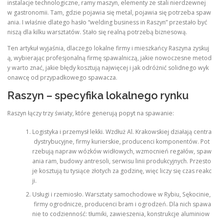
instalacje technologiczne, ramy maszyn, elementy ze stali nierdzewnej
w gastronomii. Tam, gdzie pojawia się metal, pojawia się potrzeba spaw
ania. I właśnie dlatego hasło “welding business in Raszyn” przestało być
niszą dla kilku warsztatów. Stało się realną potrzebą biznesową.
Ten artykuł wyjaśnia, dlaczego lokalne firmy i mieszkańcy Raszyna zyskuj
ą, wybierając profesjonalną firmę spawalniczą, jakie nowoczesne metod
y warto znać, jakie błędy kosztują najwięcej i jak odróżnić solidnego wyk
onawcę od przypadkowego spawacza.
Raszyn – specyfika lokalnego rynku
Raszyn łączy trzy światy, które generują popyt na spawanie:
Logistyka i przemysł lekki. Wzdłuż Al. Krakowskiej działają centra
dystrybucyjne, firmy kurierskie, producenci komponentów. Pot
rzebują napraw wózków widłowych, wzmocnień regałów, spaw
ania ram, budowy antresoli, serwisu linii produkcyjnych. Przesto
je kosztują tu tysiące złotych za godzinę, więc liczy się czas reakc
ji.
Usługi i rzemiosło. Warsztaty samochodowe w Rybiu, Sękocinie,
firmy ogrodnicze, producenci bram i ogrodzeń. Dla nich spawa
nie to codzienność: tłumiki, zawieszenia, konstrukcje aluminiow