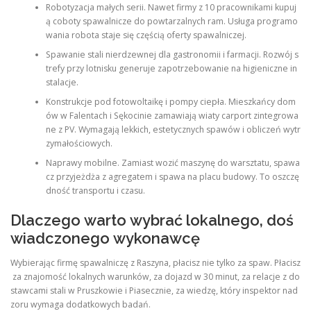
Robotyzacja małych serii. Nawet firmy z 10 pracownikami kupuj
ą coboty spawalnicze do powtarzalnych ram. Usługa programo
wania robota staje się częścią oferty spawalniczej.
Spawanie stali nierdzewnej dla gastronomii i farmacji. Rozwój s
trefy przy lotnisku generuje zapotrzebowanie na higieniczne in
stalacje.
Konstrukcje pod fotowoltaikę i pompy ciepła. Mieszkańcy dom
ów w Falentach i Sękocinie zamawiają wiaty carport zintegrowa
ne z PV. Wymagają lekkich, estetycznych spawów i obliczeń wytr
zymałościowych.
Naprawy mobilne. Zamiast wozić maszynę do warsztatu, spawa
cz przyjeżdża z agregatem i spawa na placu budowy. To oszczę
dność transportu i czasu.
Dlaczego warto wybrać lokalnego, doś
wiadczonego wykonawcę
Wybierając firmę spawalniczę z Raszyna, płacisz nie tylko za spaw. Płacisz
za znajomość lokalnych warunków, za dojazd w 30 minut, za relacje z do
stawcami stali w Pruszkowie i Piasecznie, za wiedzę, który inspektor nad
zoru wymaga dodatkowych badań.