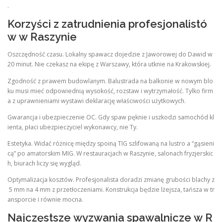
.
Korzyści z zatrudnienia profesjonalistó
w w Raszynie
Oszczędność czasu. Lokalny spawacz dojedzie z Jaworowej do Dawid w
20 minut. Nie czekasz na ekipę z Warszawy, która utknie na Krakowskiej.
Zgodność z prawem budowlanym. Balustrada na balkonie w nowym blo
ku musi mieć odpowiednią wysokość, rozstaw i wytrzymałość. Tylko firm
a z uprawnieniami wystawi deklarację właściwości użytkowych.
Gwarancja i ubezpieczenie OC. Gdy spaw pęknie i uszkodzi samochód kl
ienta, płaci ubezpieczyciel wykonawcy, nie Ty.
Estetyka. Widać różnicę między spoiną TIG szlifowaną na lustro a “gąsieni
cą” po amatorskim MIG. W restauracjach w Raszynie, salonach fryzjerskic
h, biurach liczy się wygląd.
Optymalizacja kosztów. Profesjonalista doradzi zmianę grubości blachy z
5 mm na 4 mm z przetłoczeniami. Konstrukcja będzie lżejsza, tańsza w tr
ansporcie i równie mocna.
Najczęstsze wyzwania spawalnicze w R