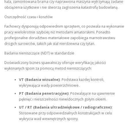
hala, zamontowana brama czy naprawiona maszyna wytrzymają zadane
obciążenia użytkowe i nie stworzą zagrożenia katastrofą budowlaną.
Oszczędność czasu i kosztów
Fachowcy dysponują odpowiednim sprzętem, co pozwala na wykonanie
pracy wielokrotnie szybciej niż metodami amatorskimi. Ponadto
profesjonalne doradztwo materiałowe zapobiega marnotrawstwu
drogich surowców, takich jak stal nierdzewna czy tytan.
Badania nieniszczące (NDT) w standardzie
Doświadczony biznes spawalniczy oferuje weryfikację jakości
wykonanych spoin za pomocą metod nieniszczących:
VT (Badania wizualne):
Podstawa każdej kontroli,
wykrywająca wady powierzchniowe.
PT (Badania penetracyjne):
Pozwalające na ujawnienie
pęknięć i nieszczelności niewidocznych gołym okiem.
UT / RT (Badania ultradźwiękowe / radiograficzne):
Stosowane przy odpowiedzialnych konstrukcjach w celu
wykrycia wad wewnętrznych spoiny.