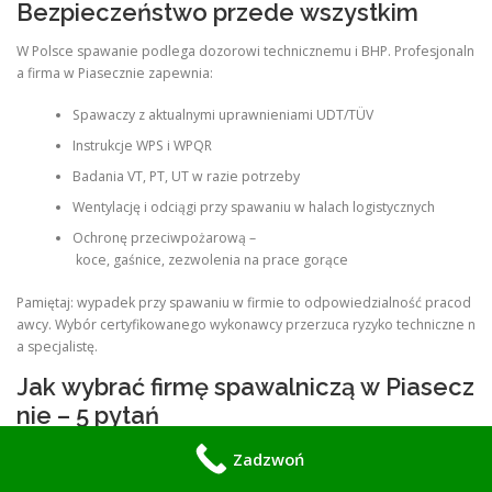
Bezpieczeństwo przede wszystkim
W Polsce spawanie podlega dozorowi technicznemu i BHP. Profesjonaln
a firma w Piasecznie zapewnia:
Spawaczy z aktualnymi uprawnieniami UDT/TÜV
Instrukcje WPS i WPQR
Badania VT, PT, UT w razie potrzeby
Wentylację i odciągi przy spawaniu w halach logistycznych
Ochronę przeciwpożarową –
koce, gaśnice, zezwolenia na prace gorące
Pamiętaj: wypadek przy spawaniu w firmie to odpowiedzialność pracod
awcy. Wybór certyfikowanego wykonawcy przerzuca ryzyko techniczne n
a specjalistę.
Jak wybrać firmę spawalniczą w Piasecz
nie – 5 pytań
Zadzwoń
Czy macie uprawnienia EN ISO 9606-1 i certyfikat EN 1090?
Czy wystawiacie protokół spawalniczy i atesty materiałów?