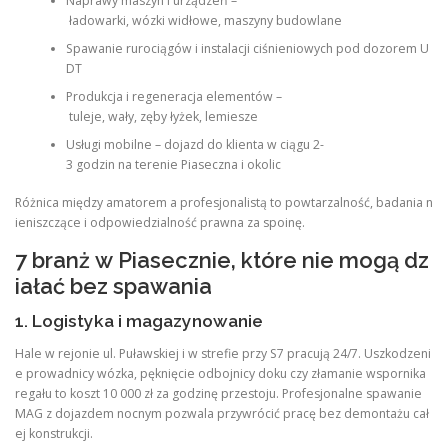
Naprawy maszyn i urządzeń –
ładowarki, wózki widłowe, maszyny budowlane
Spawanie rurociągów i instalacji ciśnieniowych pod dozorem U
DT
Produkcja i regeneracja elementów –
tuleje, wały, zęby łyżek, lemiesze
Usługi mobilne – dojazd do klienta w ciągu 2-
3 godzin na terenie Piaseczna i okolic
Różnica między amatorem a profesjonalistą to powtarzalność, badania n
ieniszczące i odpowiedzialność prawna za spoinę.
7 branż w Piasecznie, które nie mogą dz
iałać bez spawania
1. Logistyka i magazynowanie
Hale w rejonie ul. Puławskiej i w strefie przy S7 pracują 24/7. Uszkodzeni
e prowadnicy wózka, pęknięcie odbojnicy doku czy złamanie wspornika
regału to koszt 10 000 zł za godzinę przestoju. Profesjonalne spawanie
MAG z dojazdem nocnym pozwala przywrócić pracę bez demontażu cał
ej konstrukcji.