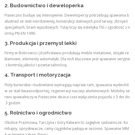
2. Budownictwo i deweloperka
Piaseczno buduje się intensywnie. Deweloperzy potrzebują spawania b
alustrad ze stali nierdzewnej, konstrukcji stalowych pod tarasy, zbrojeń
specjalnych, bram wjazdowych. Tutaj liczy się estetyka TIG i zgodność z n
ormą PN-EN 1090.
3. Produkcja i przemysł lekki
Firmy w Bobrowcu i Józefosławiu produkują meble metalowe, stojaki re
klamowe, elementy automatyki. Dla nich kluczowe jest spawanie seryjne
z kontrolą jakości i powtarzalnością.
4. Transport i motoryzacja
Floty kurierskie i budowlane wymagają napraw ram, spawania wydechó
w ze stali kwasoodpornej, regeneracji naczep aluminiowych. Mobilny se
rwis spawalniczy w Piasecznie skraca czas wyłączenia pojazdu z 3 dni do
3 godzin.
5. Rolnictwo i ogrodnictwo
Okolice Prażmowa, Tarczyna i Góry Kalwarii to zagłębie sadownicze. Ko
mbajny, opryskiwacze, ramy ciągników pękają w sezonie. Spawanie MM
A w terenie ratuje zbiory.