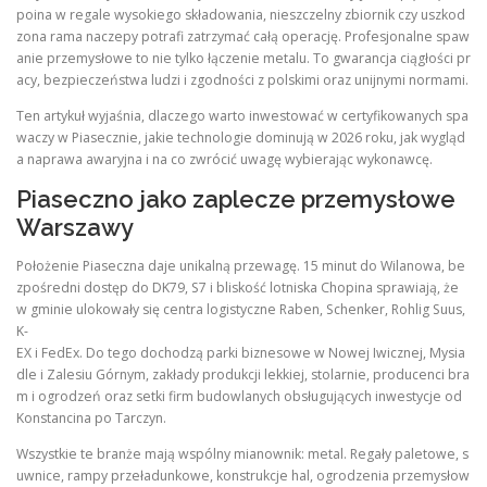
poina w regale wysokiego składowania, nieszczelny zbiornik czy uszkod
zona rama naczepy potrafi zatrzymać całą operację. Profesjonalne spaw
anie przemysłowe to nie tylko łączenie metalu. To gwarancja ciągłości pr
acy, bezpieczeństwa ludzi i zgodności z polskimi oraz unijnymi normami.
Ten artykuł wyjaśnia, dlaczego warto inwestować w certyfikowanych spa
waczy w Piasecznie, jakie technologie dominują w 2026 roku, jak wygląd
a naprawa awaryjna i na co zwrócić uwagę wybierając wykonawcę.
Piaseczno jako zaplecze przemysłowe
Warszawy
Położenie Piaseczna daje unikalną przewagę. 15 minut do Wilanowa, be
zpośredni dostęp do DK79, S7 i bliskość lotniska Chopina sprawiają, że
w gminie ulokowały się centra logistyczne Raben, Schenker, Rohlig Suus,
K-
EX i FedEx. Do tego dochodzą parki biznesowe w Nowej Iwicznej, Mysia
dle i Zalesiu Górnym, zakłady produkcji lekkiej, stolarnie, producenci bra
m i ogrodzeń oraz setki firm budowlanych obsługujących inwestycje od
Konstancina po Tarczyn.
Wszystkie te branże mają wspólny mianownik: metal. Regały paletowe, s
uwnice, rampy przeładunkowe, konstrukcje hal, ogrodzenia przemysłow