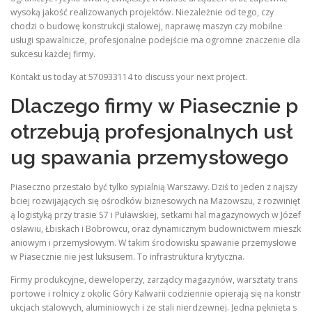
wysoką jakość realizowanych projektów. Niezależnie od tego, czy
chodzi o budowę konstrukcji stalowej, naprawę maszyn czy mobilne
usługi spawalnicze, profesjonalne podejście ma ogromne znaczenie dla
sukcesu każdej firmy.
Kontakt us today at 570933114 to discuss your next project.
Dlaczego firmy w Piasecznie p
otrzebują profesjonalnych usł
ug spawania przemysłowego
Piaseczno przestało być tylko sypialnią Warszawy. Dziś to jeden z najszy
bciej rozwijających się ośrodków biznesowych na Mazowszu, z rozwinięt
ą logistyką przy trasie S7 i Puławskiej, setkami hal magazynowych w Józef
osławiu, Łbiskach i Bobrowcu, oraz dynamicznym budownictwem mieszk
aniowym i przemysłowym. W takim środowisku spawanie przemysłowe
w Piasecznie nie jest luksusem. To infrastruktura krytyczna.
Firmy produkcyjne, deweloperzy, zarządcy magazynów, warsztaty trans
portowe i rolnicy z okolic Góry Kalwarii codziennie opierają się na konstr
ukcjach stalowych, aluminiowych i ze stali nierdzewnej. Jedna pęknięta s