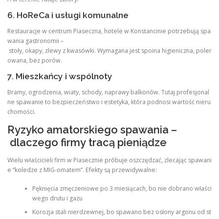
6. HoReCa i usługi komunalne
Restauracje w centrum Piaseczna, hotele w Konstancinie potrzebują spa
wania gastronomii –
stoły, okapy, zlewy z kwasówki. Wymagana jest spoina higieniczna, poler
owana, bez porów.
7. Mieszkańcy i wspólnoty
Bramy, ogrodzenia, wiaty, schody, naprawy balkonów. Tutaj profesjonal
ne spawanie to bezpieczeństwo i estetyka, która podnosi wartość nieru
chomości.
Ryzyko amatorskiego spawania –
dlaczego firmy tracą pieniądze
Wielu właścicieli firm w Piasecznie próbuje oszczędzać, zlecając spawani
e “koledze z MIG-omatem”. Efekty są przewidywalne:
Pęknięcia zmęczeniowe po 3 miesiącach, bo nie dobrano właści
wego drutu i gazu
Korozja stali nierdzewnej, bo spawano bez osłony argonu od st