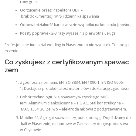
rony grani
Odrzucenie przez inspektora UDT –
brak dokumentacji WPS i dziennika spawania
Odpowiedzialność karna w razie wypadku na konstrukcji nośnej
Koszty poprawek 2-3 razy wyższe niż pierwotna usługa
Profesjonalne industrial welding in Piaseczno to nie wydatek. To ubezpi
eczenie.
Co zyskujesz z certyfikowanym spawac
zem
Zgodność z normami. EN ISO 3834, EN 1090-1, EN ISO 9606-
1. Dostajesz protokół, atest materiałów i deklarację zgodności.
Dobór technologii. Nie spawamy wszystkiego MIG-
iem. Aluminium cienkościenne – TIG AC. Stal konstrukcyjna –
MAG 135/136. Żeliwo – elektroda niklowa z podgrzewaniem.
Mobilność. Agregat spawalniczy, butle, odciągi. Dojeżdżamy do
hali w Piasecznie, na budowę w Zalesiu czy do gospodarstwa
w Chynowie.