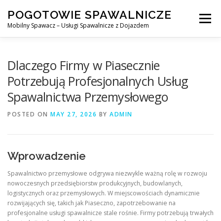
Skip
POGOTOWIE SPAWALNICZE
to
Menu
content
Mobilny Spawacz – Usługi Spawalnicze z Dojazdem
MOBILNY SPAWACZ
WARSZAWA
SPAWACZ
Dlaczego Firmy w Piasecznie
Potrzebują Profesjonalnych Usług
Spawalnictwa Przemysłowego
SPAWANIE MIG/MAG (GMAW)
NASZE USŁUGI
POSTED ON
MAY 27, 2026
BY
ADMIN
KONTAKT
Wprowadzenie
Spawalnictwo przemysłowe odgrywa niezwykle ważną rolę w rozwoju
nowoczesnych przedsiębiorstw produkcyjnych, budowlanych,
logistycznych oraz przemysłowych. W miejscowościach dynamicznie
rozwijających się, takich jak Piaseczno, zapotrzebowanie na
profesjonalne usługi spawalnicze stale rośnie. Firmy potrzebują trwałych