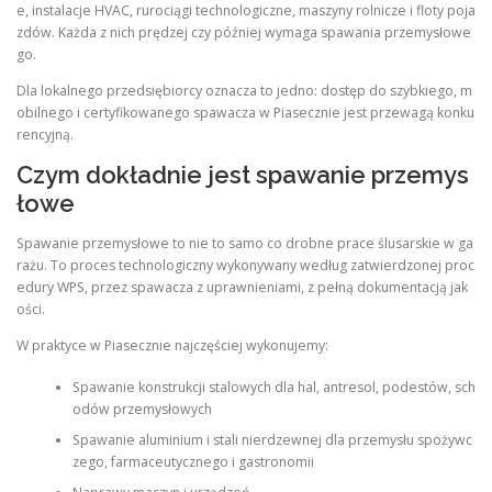
e, instalacje HVAC, rurociągi technologiczne, maszyny rolnicze i floty poja
zdów. Każda z nich prędzej czy później wymaga spawania przemysłowe
go.
Dla lokalnego przedsiębiorcy oznacza to jedno: dostęp do szybkiego, m
obilnego i certyfikowanego spawacza w Piasecznie jest przewagą konku
rencyjną.
Czym dokładnie jest spawanie przemys
łowe
Spawanie przemysłowe to nie to samo co drobne prace ślusarskie w ga
rażu. To proces technologiczny wykonywany według zatwierdzonej proc
edury WPS, przez spawacza z uprawnieniami, z pełną dokumentacją jak
ości.
W praktyce w Piasecznie najczęściej wykonujemy:
Spawanie konstrukcji stalowych dla hal, antresol, podestów, sch
odów przemysłowych
Spawanie aluminium i stali nierdzewnej dla przemysłu spożywc
zego, farmaceutycznego i gastronomii