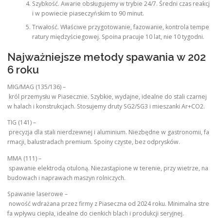
Szybkość. Awarie obsługujemy w trybie 24/7. Średni czas reakcj
i w powiecie piaseczyńskim to 90 minut.
Trwałość. Właściwe przygotowanie, fazowanie, kontrola tempe
ratury międzyściegowej. Spoina pracuje 10 lat, nie 10 tygodni.
Najważniejsze metody spawania w 202
6 roku
MIG/MAG (135/136) –
król przemysłu w Piasecznie. Szybkie, wydajne, idealne do stali czarnej
w halach i konstrukcjach. Stosujemy druty SG2/SG3 i mieszanki Ar+CO2.
TIG (141) –
precyzja dla stali nierdzewnej i aluminium. Niezbędne w gastronomii, fa
rmacji, balustradach premium. Spoiny czyste, bez odprysków.
MMA (111) –
spawanie elektrodą otuloną. Niezastąpione w terenie, przy wietrze, na
budowach i naprawach maszyn rolniczych.
Spawanie laserowe –
nowość wdrażana przez firmy z Piaseczna od 2024 roku. Minimalna stre
fa wpływu ciepła, idealne do cienkich blach i produkcji seryjnej.